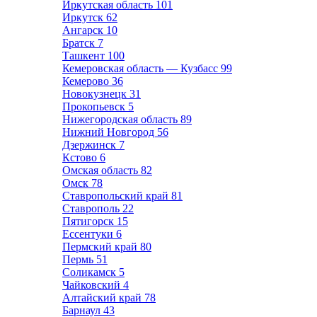
Иркутская область
101
Иркутск
62
Ангарск
10
Братск
7
Ташкент
100
Кемеровская область — Кузбасс
99
Кемерово
36
Новокузнецк
31
Прокопьевск
5
Нижегородская область
89
Нижний Новгород
56
Дзержинск
7
Кстово
6
Омская область
82
Омск
78
Ставропольский край
81
Ставрополь
22
Пятигорск
15
Ессентуки
6
Пермский край
80
Пермь
51
Соликамск
5
Чайковский
4
Алтайский край
78
Барнаул
43