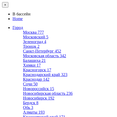
×
В бассейн
Home
Город
Москва
777
Московский
5
Зеленоград
4
Троицк
2
Санкт-Петербург
452
Московская область
342
Балашиха
21
Химки
17
Красногорск
17
Краснодарский край
323
Краснодар
142
Сочи
50
Новороссийск
15
Новосибирская область
236
Новосибирск
192
Бердск
8
Обь
3
Алматы
193
Красноярский край
171