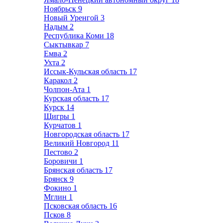
Ноябрьск
9
Новый Уренгой
3
Надым
2
Республика Коми
18
Сыктывкар
7
Емва
2
Ухта
2
Иссык-Кульская область
17
Каракол
2
Чолпон-Ата
1
Курская область
17
Курск
14
Щигры
1
Курчатов
1
Новгородская область
17
Великий Новгород
11
Пестово
2
Боровичи
1
Брянская область
17
Брянск
9
Фокино
1
Мглин
1
Псковская область
16
Псков
8