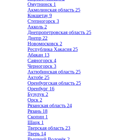
Омутнинск
1
Акмолинская область
25
Кокшетау
9
Степногорск
3
Акколь
2
Днепропетровская область
25
Днепр
22
Новомосковск
2
Республика Хакасия
25
Абакан
13
Саяногорск
4
Черногорск
3
Актюбинская область
25
Актобе
25
Оренбургская область
25
Оренбург
16
Бузулук
2
Орск
2
Рязанская область
24
Рязань
18
Скопин
1
Шацк
1
Тверская область
23
Тверь
14
Вышний Волочёк
2