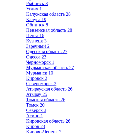
Рыбинск
3
Углич
1
Калужская область
28
Калуга
19
Обнинск
8
Пензенская область
28
Пенза
16
Кузнецк
3
Заречный
2
Одесская область
27
Одесса
23
Черноморск
1
Мурманская область
27
Мурманск
10
Кировск
2
Североморск
2
Атырауская область
26
Атырау
25
Томская область
26
Томск
20
Северск
3
Асино
1
Кировская область
26
Киров
23
Кирово-Чепецк
2