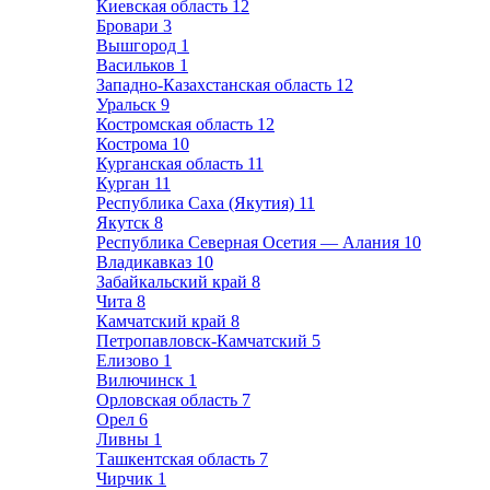
Киевская область
12
Бровари
3
Вышгород
1
Васильков
1
Западно-Казахстанская область
12
Уральск
9
Костромская область
12
Кострома
10
Курганская область
11
Курган
11
Республика Саха (Якутия)
11
Якутск
8
Республика Северная Осетия — Алания
10
Владикавказ
10
Забайкальский край
8
Чита
8
Камчатский край
8
Петропавловск-Камчатский
5
Елизово
1
Вилючинск
1
Орловская область
7
Орел
6
Ливны
1
Ташкентская область
7
Чирчик
1