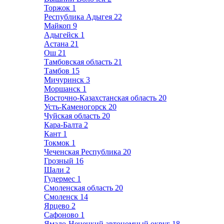
Торжок
1
Республика Адыгея
22
Майкоп
9
Адыгейск
1
Астана
21
Ош
21
Тамбовская область
21
Тамбов
15
Мичуринск
3
Моршанск
1
Восточно-Казахстанская область
20
Усть-Каменогорск
20
Чуйская область
20
Кара-Балта
2
Кант
1
Токмок
1
Чеченская Республика
20
Грозный
16
Шали
2
Гудермес
1
Смоленская область
20
Смоленск
14
Ярцево
2
Сафоново
1
Ямало-Ненецкий автономный округ
18