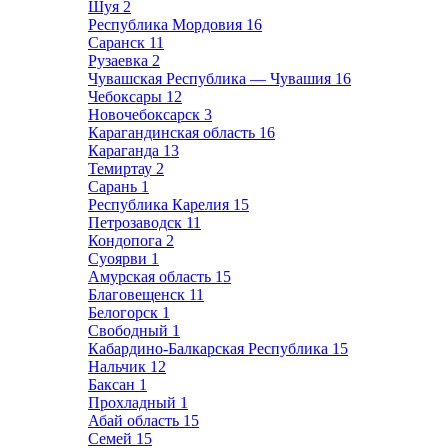
Шуя
2
Республика Мордовия
16
Саранск
11
Рузаевка
2
Чувашская Республика — Чувашия
16
Чебоксары
12
Новочебоксарск
3
Карагандинская область
16
Караганда
13
Темиртау
2
Сарань
1
Республика Карелия
15
Петрозаводск
11
Кондопога
2
Суоярви
1
Амурская область
15
Благовещенск
11
Белогорск
1
Свободный
1
Кабардино-Балкарская Республика
15
Нальчик
12
Баксан
1
Прохладный
1
Абай область
15
Семей
15