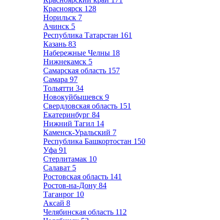
Красноярск
128
Норильск
7
Ачинск
5
Республика Татарстан
161
Казань
83
Набережные Челны
18
Нижнекамск
5
Самарская область
157
Самара
97
Тольятти
34
Новокуйбышевск
9
Свердловская область
151
Екатеринбург
84
Нижний Тагил
14
Каменск-Уральский
7
Республика Башкортостан
150
Уфа
91
Стерлитамак
10
Салават
5
Ростовская область
141
Ростов-на-Дону
84
Таганрог
10
Аксай
8
Челябинская область
112