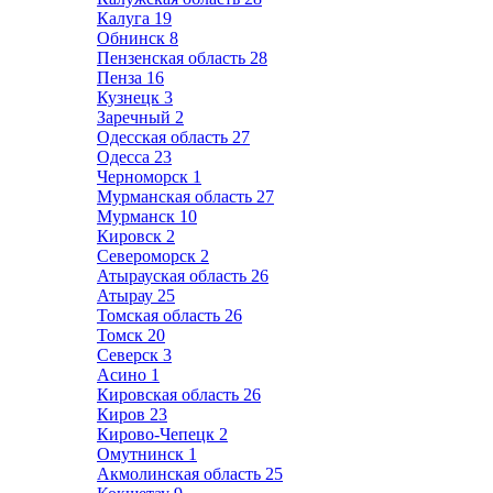
Калуга
19
Обнинск
8
Пензенская область
28
Пенза
16
Кузнецк
3
Заречный
2
Одесская область
27
Одесса
23
Черноморск
1
Мурманская область
27
Мурманск
10
Кировск
2
Североморск
2
Атырауская область
26
Атырау
25
Томская область
26
Томск
20
Северск
3
Асино
1
Кировская область
26
Киров
23
Кирово-Чепецк
2
Омутнинск
1
Акмолинская область
25