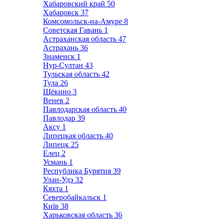
Хабаровский край
50
Хабаровск
37
Комсомольск-на-Амуре
8
Советская Гавань
1
Астраханская область
47
Астрахань
36
Знаменск
1
Нур-Султан
43
Тульская область
42
Тула
26
Щёкино
3
Венев
2
Павлодарская область
40
Павлодар
39
Аксу
1
Липецкая область
40
Липецк
25
Елец
2
Усмань
1
Республика Бурятия
39
Улан-Удэ
32
Кяхта
1
Северобайкальск
1
Київ
38
Харьковская область
36