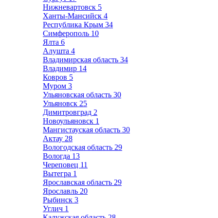
Нижневартовск
5
Ханты-Мансийск
4
Республика Крым
34
Симферополь
10
Ялта
6
Алушта
4
Владимирская область
34
Владимир
14
Ковров
5
Муром
3
Ульяновская область
30
Ульяновск
25
Димитровград
2
Новоульяновск
1
Мангистауская область
30
Актау
28
Вологодская область
29
Вологда
13
Череповец
11
Вытегра
1
Ярославская область
29
Ярославль
20
Рыбинск
3
Углич
1
Калужская область
28