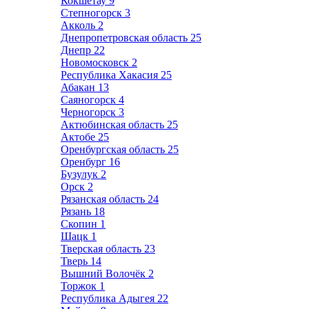
Кокшетау
9
Степногорск
3
Акколь
2
Днепропетровская область
25
Днепр
22
Новомосковск
2
Республика Хакасия
25
Абакан
13
Саяногорск
4
Черногорск
3
Актюбинская область
25
Актобе
25
Оренбургская область
25
Оренбург
16
Бузулук
2
Орск
2
Рязанская область
24
Рязань
18
Скопин
1
Шацк
1
Тверская область
23
Тверь
14
Вышний Волочёк
2
Торжок
1
Республика Адыгея
22