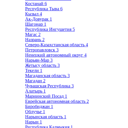
Костанай
6
Республика Тыва
6
Кызыл
4
Ак-Довурак
1
Шагонар
1
Республика Ингушетия
5
Магас
2
Назрань
2
Северо-Казахстанская область
4
Петропавловск
3
Ненецкий автономный округ
4
Нарьян-Мар
3
Жетысу область
3
Текели
1
Магаданская область
3
Магадан
2
Чувашская Республика
3
Алатырь
1
Мариинский Посад
1
Еврейская автономная область
2
Биробиджан
1
Облучье
1
Нарынская область
1
Нарын
1
Республика Калмыкия
1