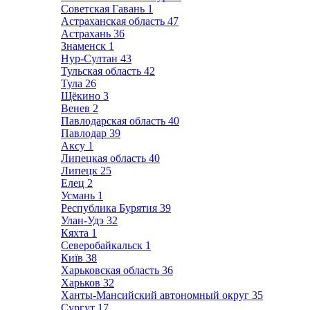
Советская Гавань
1
Астраханская область
47
Астрахань
36
Знаменск
1
Нур-Султан
43
Тульская область
42
Тула
26
Щёкино
3
Венев
2
Павлодарская область
40
Павлодар
39
Аксу
1
Липецкая область
40
Липецк
25
Елец
2
Усмань
1
Республика Бурятия
39
Улан-Удэ
32
Кяхта
1
Северобайкальск
1
Київ
38
Харьковская область
36
Харьков
32
Ханты-Мансийский автономный округ
35
Сургут
17