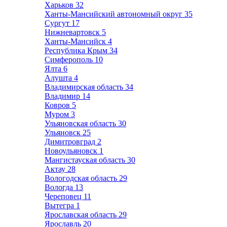
Харьков
32
Ханты-Мансийский автономный округ
35
Сургут
17
Нижневартовск
5
Ханты-Мансийск
4
Республика Крым
34
Симферополь
10
Ялта
6
Алушта
4
Владимирская область
34
Владимир
14
Ковров
5
Муром
3
Ульяновская область
30
Ульяновск
25
Димитровград
2
Новоульяновск
1
Мангистауская область
30
Актау
28
Вологодская область
29
Вологда
13
Череповец
11
Вытегра
1
Ярославская область
29
Ярославль
20