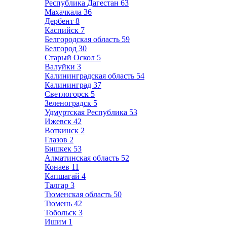
Республика Дагестан
63
Махачкала
36
Дербент
8
Каспийск
7
Белгородская область
59
Белгород
30
Старый Оскол
5
Валуйки
3
Калининградская область
54
Калининград
37
Светлогорск
5
Зеленоградск
5
Удмуртская Республика
53
Ижевск
42
Воткинск
2
Глазов
2
Бишкек
53
Алматинская область
52
Конаев
11
Капшагай
4
Талгар
3
Тюменская область
50
Тюмень
42
Тобольск
3
Ишим
1