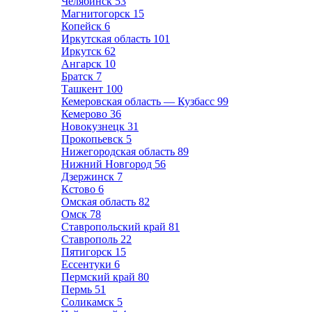
Челябинск
53
Магнитогорск
15
Копейск
6
Иркутская область
101
Иркутск
62
Ангарск
10
Братск
7
Ташкент
100
Кемеровская область — Кузбасс
99
Кемерово
36
Новокузнецк
31
Прокопьевск
5
Нижегородская область
89
Нижний Новгород
56
Дзержинск
7
Кстово
6
Омская область
82
Омск
78
Ставропольский край
81
Ставрополь
22
Пятигорск
15
Ессентуки
6
Пермский край
80
Пермь
51
Соликамск
5