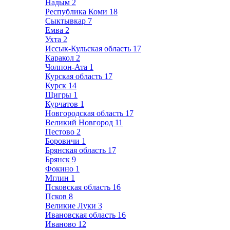
Надым
2
Республика Коми
18
Сыктывкар
7
Емва
2
Ухта
2
Иссык-Кульская область
17
Каракол
2
Чолпон-Ата
1
Курская область
17
Курск
14
Щигры
1
Курчатов
1
Новгородская область
17
Великий Новгород
11
Пестово
2
Боровичи
1
Брянская область
17
Брянск
9
Фокино
1
Мглин
1
Псковская область
16
Псков
8
Великие Луки
3
Ивановская область
16
Иваново
12