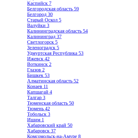
Каспийск
7
Белгородская область
59
Белгород
30
Старый Оскол
5
Валуйки
3
Калининградская область
54
Калининград
37
Светлогорск
5
Зеленоградск
5
Удмуртская Республика
53
Ижевск
42
Воткинск
2
Глазов
2
Бишкек
53
Алматинская область
52
Конаев
11
Капшагай
4
Талгар
3
Тюменская область
50
Тюмень
42
Тобольск
3
Ишим
1
Хабаровский край
50
Хабаровск
37
Комсомольск-на-Амуре
8