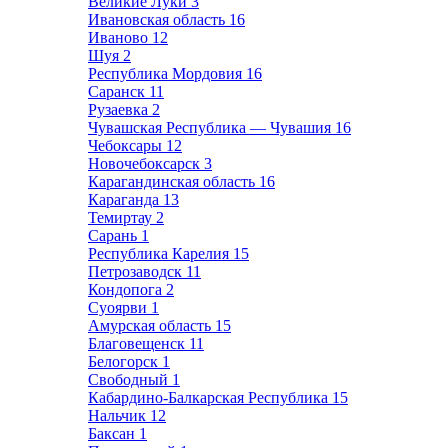
Великие Луки
3
Ивановская область
16
Иваново
12
Шуя
2
Республика Мордовия
16
Саранск
11
Рузаевка
2
Чувашская Республика — Чувашия
16
Чебоксары
12
Новочебоксарск
3
Карагандинская область
16
Караганда
13
Темиртау
2
Сарань
1
Республика Карелия
15
Петрозаводск
11
Кондопога
2
Суоярви
1
Амурская область
15
Благовещенск
11
Белогорск
1
Свободный
1
Кабардино-Балкарская Республика
15
Нальчик
12
Баксан
1