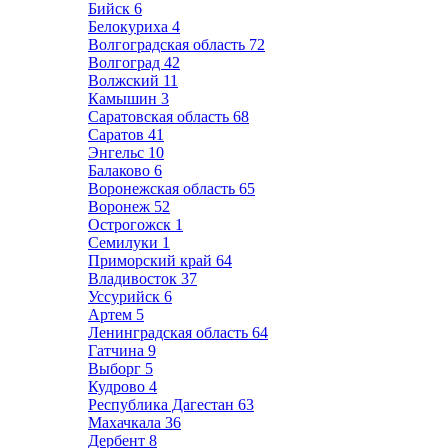
Бийск
6
Белокуриха
4
Волгоградская область
72
Волгоград
42
Волжский
11
Камышин
3
Саратовская область
68
Саратов
41
Энгельс
10
Балаково
6
Воронежская область
65
Воронеж
52
Острогожск
1
Семилуки
1
Приморский край
64
Владивосток
37
Уссурийск
6
Артем
5
Ленинградская область
64
Гатчина
9
Выборг
5
Кудрово
4
Республика Дагестан
63
Махачкала
36
Дербент
8