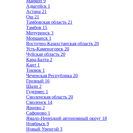
Майкоп
9
Адыгейск
1
Астана
21
Ош
21
Тамбовская область
21
Тамбов
15
Мичуринск
3
Моршанск
1
Восточно-Казахстанская область
20
Усть-Каменогорск
20
Чуйская область
20
Кара-Балта
2
Кант
1
Токмок
1
Чеченская Республика
20
Грозный
16
Шали
2
Гудермес
1
Смоленская область
20
Смоленск
14
Ярцево
2
Сафоново
1
Ямало-Ненецкий автономный округ
18
Ноябрьск
9
Новый Уренгой
3