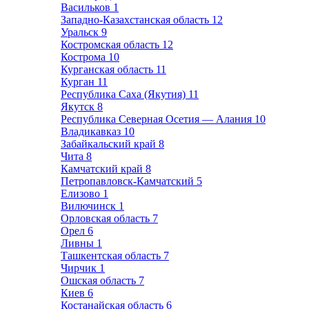
Васильков
1
Западно-Казахстанская область
12
Уральск
9
Костромская область
12
Кострома
10
Курганская область
11
Курган
11
Республика Саха (Якутия)
11
Якутск
8
Республика Северная Осетия — Алания
10
Владикавказ
10
Забайкальский край
8
Чита
8
Камчатский край
8
Петропавловск-Камчатский
5
Елизово
1
Вилючинск
1
Орловская область
7
Орел
6
Ливны
1
Ташкентская область
7
Чирчик
1
Ошская область
7
Киев
6
Костанайская область
6