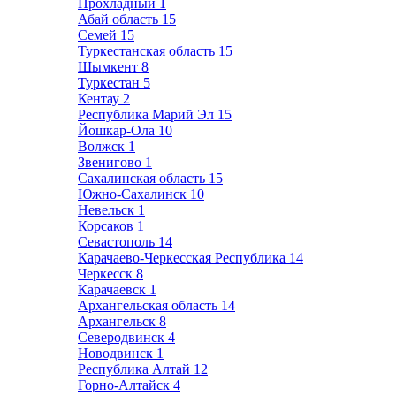
Прохладный
1
Абай область
15
Семей
15
Туркестанская область
15
Шымкент
8
Туркестан
5
Кентау
2
Республика Марий Эл
15
Йошкар-Ола
10
Волжск
1
Звенигово
1
Сахалинская область
15
Южно-Сахалинск
10
Невельск
1
Корсаков
1
Севастополь
14
Карачаево-Черкесская Республика
14
Черкесск
8
Карачаевск
1
Архангельская область
14
Архангельск
8
Северодвинск
4
Новодвинск
1
Республика Алтай
12
Горно-Алтайск
4