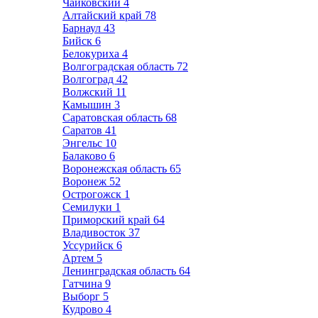
Чайковский
4
Алтайский край
78
Барнаул
43
Бийск
6
Белокуриха
4
Волгоградская область
72
Волгоград
42
Волжский
11
Камышин
3
Саратовская область
68
Саратов
41
Энгельс
10
Балаково
6
Воронежская область
65
Воронеж
52
Острогожск
1
Семилуки
1
Приморский край
64
Владивосток
37
Уссурийск
6
Артем
5
Ленинградская область
64
Гатчина
9
Выборг
5
Кудрово
4