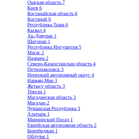
Ошская область
7
Киев
6
Костанайская область
6
Костанай
6
Республика Тыва
6
Кызыл
4
Ак-Довурак
1
Шагонар
1
Республика Ингушетия
5
Магас
2
Назрань
2
Северо-Казахстанская область
4
Петропавловск
3
Ненецкий автономный округ
4
Нарьян-Мар
3
Жетысу область
3
Текели
1
Магаданская область
3
Магадан
2
Чувашская Республика
3
Алатырь
1
Мариинский Посад
1
Еврейская автономная область
2
Биробиджан
1
Облучье
1