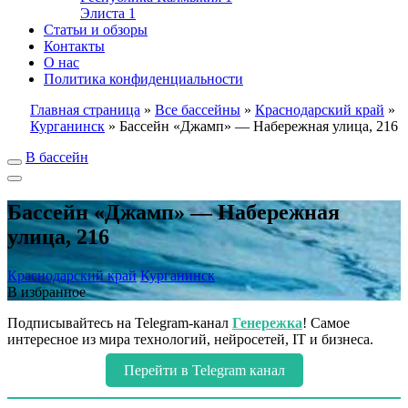
Элиста
1
Статьи и обзоры
Контакты
О нас
Политика конфиденциальности
Главная страница
»
Все бассейны
»
Краснодарский край
»
Курганинск
»
Бассейн «Джамп» — Набережная улица, 216
В бассейн
Бассейн «Джамп» — Набережная
улица, 216
Краснодарский край
Курганинск
В избранное
Подписывайтесь на Telegram-канал
Генережка
! Самое
интересное из мира технологий, нейросетей, IT и бизнеса.
Перейти в Telegram канал