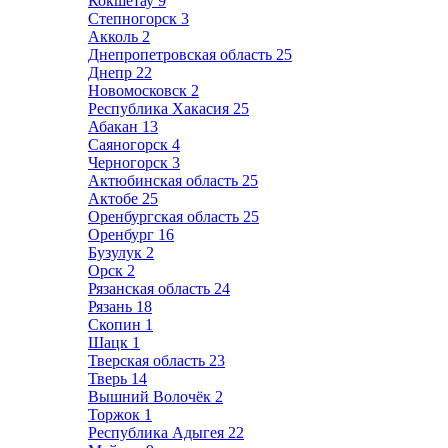
Кокшетау
9
Степногорск
3
Акколь
2
Днепропетровская область
25
Днепр
22
Новомосковск
2
Республика Хакасия
25
Абакан
13
Саяногорск
4
Черногорск
3
Актюбинская область
25
Актобе
25
Оренбургская область
25
Оренбург
16
Бузулук
2
Орск
2
Рязанская область
24
Рязань
18
Скопин
1
Шацк
1
Тверская область
23
Тверь
14
Вышний Волочёк
2
Торжок
1
Республика Адыгея
22