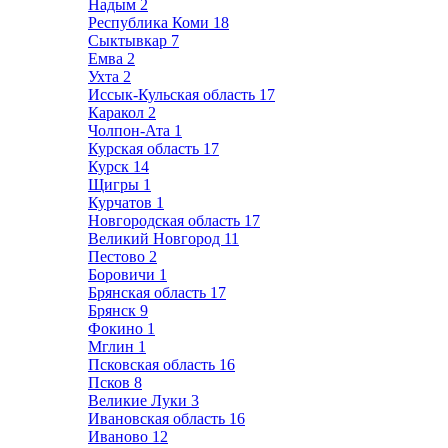
Надым
2
Республика Коми
18
Сыктывкар
7
Емва
2
Ухта
2
Иссык-Кульская область
17
Каракол
2
Чолпон-Ата
1
Курская область
17
Курск
14
Щигры
1
Курчатов
1
Новгородская область
17
Великий Новгород
11
Пестово
2
Боровичи
1
Брянская область
17
Брянск
9
Фокино
1
Мглин
1
Псковская область
16
Псков
8
Великие Луки
3
Ивановская область
16
Иваново
12