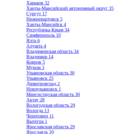
Харьков
32
Ханты-Мансийский автономный округ
35
Сургут
17
Нижневартовск
5
Ханты-Мансийск
4
Республика Крым
34
Симферополь
10
Ялта
6
Алушта
4
Владимирская область
34
Владимир
14
Ковров
5
Муром
3
Ульяновская область
30
Ульяновск
25
Димитровград
2
Новоульяновск
1
Мангистауская область
30
Актау
28
Вологодская область
29
Вологда
13
Череповец
11
Вытегра
1
Ярославская область
29
Ярославль
20