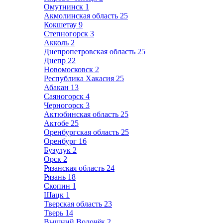
Омутнинск
1
Акмолинская область
25
Кокшетау
9
Степногорск
3
Акколь
2
Днепропетровская область
25
Днепр
22
Новомосковск
2
Республика Хакасия
25
Абакан
13
Саяногорск
4
Черногорск
3
Актюбинская область
25
Актобе
25
Оренбургская область
25
Оренбург
16
Бузулук
2
Орск
2
Рязанская область
24
Рязань
18
Скопин
1
Шацк
1
Тверская область
23
Тверь
14
Вышний Волочёк
2