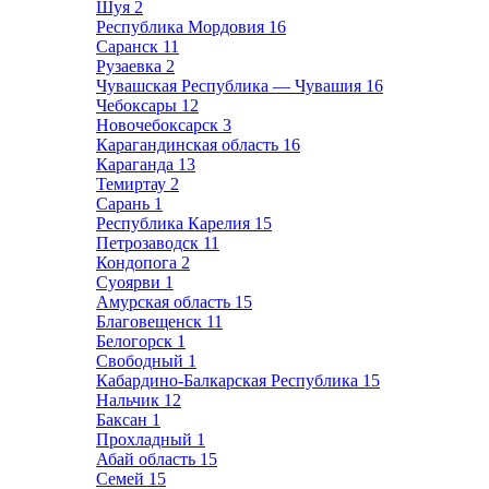
Шуя
2
Республика Мордовия
16
Саранск
11
Рузаевка
2
Чувашская Республика — Чувашия
16
Чебоксары
12
Новочебоксарск
3
Карагандинская область
16
Караганда
13
Темиртау
2
Сарань
1
Республика Карелия
15
Петрозаводск
11
Кондопога
2
Суоярви
1
Амурская область
15
Благовещенск
11
Белогорск
1
Свободный
1
Кабардино-Балкарская Республика
15
Нальчик
12
Баксан
1
Прохладный
1
Абай область
15
Семей
15