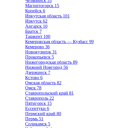
Челябинск
53
Магнитогорск
15
Копейск
6
Иркутская область
101
Иркутск
62
Ангарск
10
Братск
7
Ташкент
100
Кемеровская область — Кузбасс
99
Кемерово
36
Новокузнецк
31
Прокопьевск
5
Нижегородская область
89
Нижний Новгород
56
Дзержинск
7
Кстово
6
Омская область
82
Омск
78
Ставропольский край
81
Ставрополь
22
Пятигорск
15
Ессентуки
6
Пермский край
80
Пермь
51
Соликамск
5