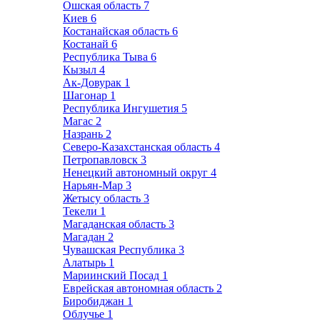
Ошская область
7
Киев
6
Костанайская область
6
Костанай
6
Республика Тыва
6
Кызыл
4
Ак-Довурак
1
Шагонар
1
Республика Ингушетия
5
Магас
2
Назрань
2
Северо-Казахстанская область
4
Петропавловск
3
Ненецкий автономный округ
4
Нарьян-Мар
3
Жетысу область
3
Текели
1
Магаданская область
3
Магадан
2
Чувашская Республика
3
Алатырь
1
Мариинский Посад
1
Еврейская автономная область
2
Биробиджан
1
Облучье
1