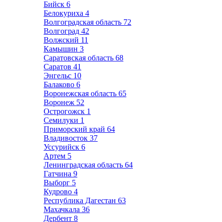
Бийск
6
Белокуриха
4
Волгоградская область
72
Волгоград
42
Волжский
11
Камышин
3
Саратовская область
68
Саратов
41
Энгельс
10
Балаково
6
Воронежская область
65
Воронеж
52
Острогожск
1
Семилуки
1
Приморский край
64
Владивосток
37
Уссурийск
6
Артем
5
Ленинградская область
64
Гатчина
9
Выборг
5
Кудрово
4
Республика Дагестан
63
Махачкала
36
Дербент
8