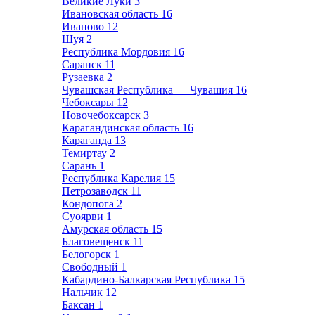
Великие Луки
3
Ивановская область
16
Иваново
12
Шуя
2
Республика Мордовия
16
Саранск
11
Рузаевка
2
Чувашская Республика — Чувашия
16
Чебоксары
12
Новочебоксарск
3
Карагандинская область
16
Караганда
13
Темиртау
2
Сарань
1
Республика Карелия
15
Петрозаводск
11
Кондопога
2
Суоярви
1
Амурская область
15
Благовещенск
11
Белогорск
1
Свободный
1
Кабардино-Балкарская Республика
15
Нальчик
12
Баксан
1