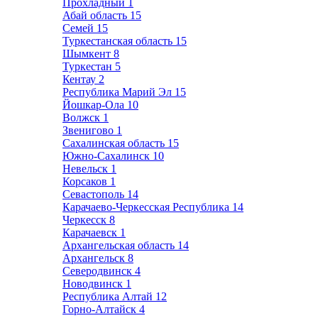
Прохладный
1
Абай область
15
Семей
15
Туркестанская область
15
Шымкент
8
Туркестан
5
Кентау
2
Республика Марий Эл
15
Йошкар-Ола
10
Волжск
1
Звенигово
1
Сахалинская область
15
Южно-Сахалинск
10
Невельск
1
Корсаков
1
Севастополь
14
Карачаево-Черкесская Республика
14
Черкесск
8
Карачаевск
1
Архангельская область
14
Архангельск
8
Северодвинск
4
Новодвинск
1
Республика Алтай
12
Горно-Алтайск
4