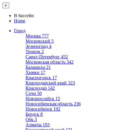
×
В бассейн
Home
Город
Москва
777
Московский
5
Зеленоград
4
Троицк
2
Санкт-Петербург
452
Московская область
342
Балашиха
21
Химки
17
Красногорск
17
Краснодарский край
323
Краснодар
142
Сочи
50
Новороссийск
15
Новосибирская область
236
Новосибирск
192
Бердск
8
Обь
3
Алматы
193
Красноярский край
171