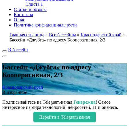
Элиста
1
Статьи и обзоры
Контакты
О нас
Политика конфиденциальности
Главная страница
»
Все бассейны
»
Краснодарский край
»
Бассейн «Джубга» по адресу Кооперативная, 2/3
В бассейн
Бассейн «Джубга» по адресу
Кооперативная, 2/3
Краснодарский край
В избранное
Подписывайтесь на Telegram-канал
Генережка
! Самое
интересное из мира технологий, нейросетей, IT и бизнеса.
Перейти в Telegram канал