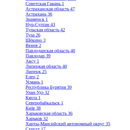
Советская Гавань
1
Астраханская область
47
Астрахань
36
Знаменск
1
Нур-Султан
43
Тульская область
42
Тула
26
Щёкино
3
Венев
2
Павлодарская область
40
Павлодар
39
Аксу
1
Липецкая область
40
Липецк
25
Елец
2
Усмань
1
Республика Бурятия
39
Улан-Удэ
32
Кяхта
1
Северобайкальск
1
Київ
38
Харьковская область
36
Харьков
32
Ханты-Мансийский автономный округ
35
Сургут
17