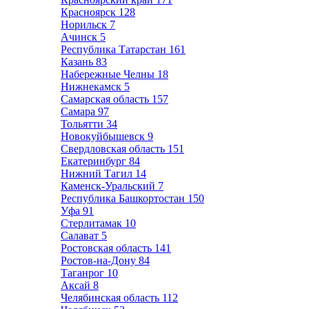
Красноярск
128
Норильск
7
Ачинск
5
Республика Татарстан
161
Казань
83
Набережные Челны
18
Нижнекамск
5
Самарская область
157
Самара
97
Тольятти
34
Новокуйбышевск
9
Свердловская область
151
Екатеринбург
84
Нижний Тагил
14
Каменск-Уральский
7
Республика Башкортостан
150
Уфа
91
Стерлитамак
10
Салават
5
Ростовская область
141
Ростов-на-Дону
84
Таганрог
10
Аксай
8
Челябинская область
112