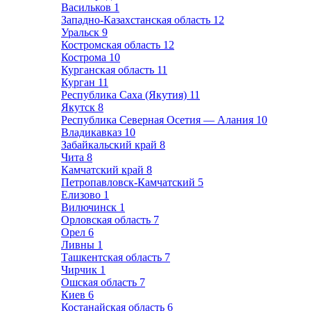
Васильков
1
Западно-Казахстанская область
12
Уральск
9
Костромская область
12
Кострома
10
Курганская область
11
Курган
11
Республика Саха (Якутия)
11
Якутск
8
Республика Северная Осетия — Алания
10
Владикавказ
10
Забайкальский край
8
Чита
8
Камчатский край
8
Петропавловск-Камчатский
5
Елизово
1
Вилючинск
1
Орловская область
7
Орел
6
Ливны
1
Ташкентская область
7
Чирчик
1
Ошская область
7
Киев
6
Костанайская область
6