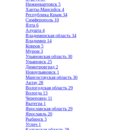
Нижневартовск
5
Ханты-Мансийск
4
Республика Крым
34
Симферополь
10
Ялта
6
Алушта
4
Владимирская область
34
Владимир
14
Ковров
5
Муром
3
Ульяновская область
30
Ульяновск
25
Димитровград
2
Новоульяновск
1
Мангистауская область
30
Актау
28
Вологодская область
29
Вологда
13
Череповец
11
Вытегра
1
Ярославская область
29
Ярославль
20
Рыбинск
3
Углич
1
Калужская область
28