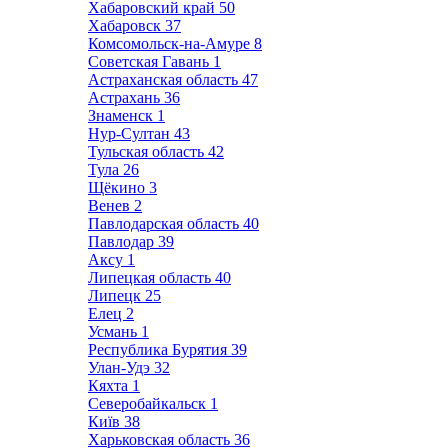
Хабаровский край
50
Хабаровск
37
Комсомольск-на-Амуре
8
Советская Гавань
1
Астраханская область
47
Астрахань
36
Знаменск
1
Нур-Султан
43
Тульская область
42
Тула
26
Щёкино
3
Венев
2
Павлодарская область
40
Павлодар
39
Аксу
1
Липецкая область
40
Липецк
25
Елец
2
Усмань
1
Республика Бурятия
39
Улан-Удэ
32
Кяхта
1
Северобайкальск
1
Київ
38
Харьковская область
36