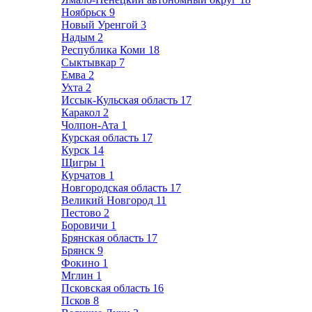
Ноябрьск
9
Новый Уренгой
3
Надым
2
Республика Коми
18
Сыктывкар
7
Емва
2
Ухта
2
Иссык-Кульская область
17
Каракол
2
Чолпон-Ата
1
Курская область
17
Курск
14
Щигры
1
Курчатов
1
Новгородская область
17
Великий Новгород
11
Пестово
2
Боровичи
1
Брянская область
17
Брянск
9
Фокино
1
Мглин
1
Псковская область
16
Псков
8