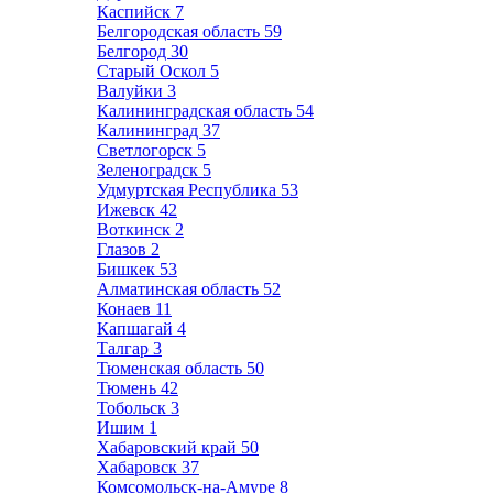
Каспийск
7
Белгородская область
59
Белгород
30
Старый Оскол
5
Валуйки
3
Калининградская область
54
Калининград
37
Светлогорск
5
Зеленоградск
5
Удмуртская Республика
53
Ижевск
42
Воткинск
2
Глазов
2
Бишкек
53
Алматинская область
52
Конаев
11
Капшагай
4
Талгар
3
Тюменская область
50
Тюмень
42
Тобольск
3
Ишим
1
Хабаровский край
50
Хабаровск
37
Комсомольск-на-Амуре
8