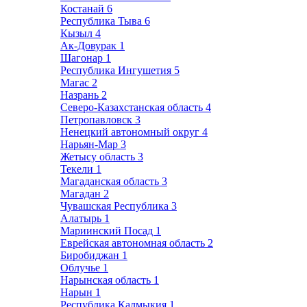
Костанай
6
Республика Тыва
6
Кызыл
4
Ак-Довурак
1
Шагонар
1
Республика Ингушетия
5
Магас
2
Назрань
2
Северо-Казахстанская область
4
Петропавловск
3
Ненецкий автономный округ
4
Нарьян-Мар
3
Жетысу область
3
Текели
1
Магаданская область
3
Магадан
2
Чувашская Республика
3
Алатырь
1
Мариинский Посад
1
Еврейская автономная область
2
Биробиджан
1
Облучье
1
Нарынская область
1
Нарын
1
Республика Калмыкия
1