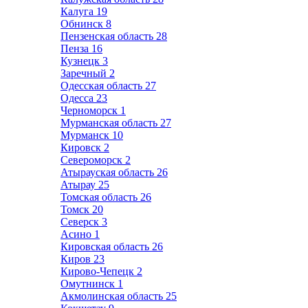
Калуга
19
Обнинск
8
Пензенская область
28
Пенза
16
Кузнецк
3
Заречный
2
Одесская область
27
Одесса
23
Черноморск
1
Мурманская область
27
Мурманск
10
Кировск
2
Североморск
2
Атырауская область
26
Атырау
25
Томская область
26
Томск
20
Северск
3
Асино
1
Кировская область
26
Киров
23
Кирово-Чепецк
2
Омутнинск
1
Акмолинская область
25