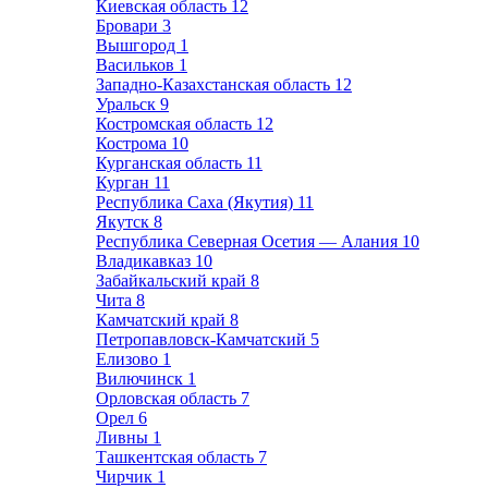
Киевская область
12
Бровари
3
Вышгород
1
Васильков
1
Западно-Казахстанская область
12
Уральск
9
Костромская область
12
Кострома
10
Курганская область
11
Курган
11
Республика Саха (Якутия)
11
Якутск
8
Республика Северная Осетия — Алания
10
Владикавказ
10
Забайкальский край
8
Чита
8
Камчатский край
8
Петропавловск-Камчатский
5
Елизово
1
Вилючинск
1
Орловская область
7
Орел
6
Ливны
1
Ташкентская область
7
Чирчик
1