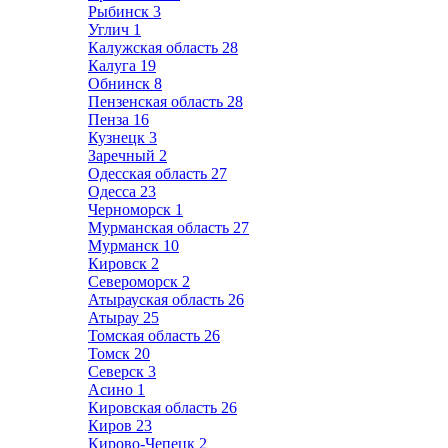
Рыбинск
3
Углич
1
Калужская область
28
Калуга
19
Обнинск
8
Пензенская область
28
Пенза
16
Кузнецк
3
Заречный
2
Одесская область
27
Одесса
23
Черноморск
1
Мурманская область
27
Мурманск
10
Кировск
2
Североморск
2
Атырауская область
26
Атырау
25
Томская область
26
Томск
20
Северск
3
Асино
1
Кировская область
26
Киров
23
Кирово-Чепецк
2