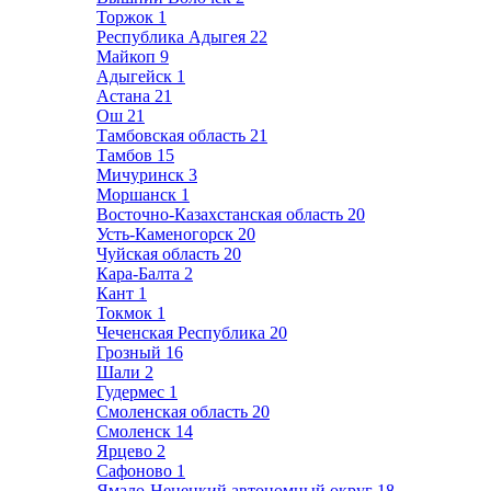
Торжок
1
Республика Адыгея
22
Майкоп
9
Адыгейск
1
Астана
21
Ош
21
Тамбовская область
21
Тамбов
15
Мичуринск
3
Моршанск
1
Восточно-Казахстанская область
20
Усть-Каменогорск
20
Чуйская область
20
Кара-Балта
2
Кант
1
Токмок
1
Чеченская Республика
20
Грозный
16
Шали
2
Гудермес
1
Смоленская область
20
Смоленск
14
Ярцево
2
Сафоново
1
Ямало-Ненецкий автономный округ
18