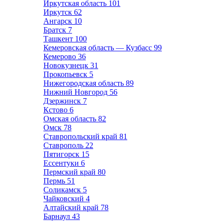
Иркутская область
101
Иркутск
62
Ангарск
10
Братск
7
Ташкент
100
Кемеровская область — Кузбасс
99
Кемерово
36
Новокузнецк
31
Прокопьевск
5
Нижегородская область
89
Нижний Новгород
56
Дзержинск
7
Кстово
6
Омская область
82
Омск
78
Ставропольский край
81
Ставрополь
22
Пятигорск
15
Ессентуки
6
Пермский край
80
Пермь
51
Соликамск
5
Чайковский
4
Алтайский край
78
Барнаул
43