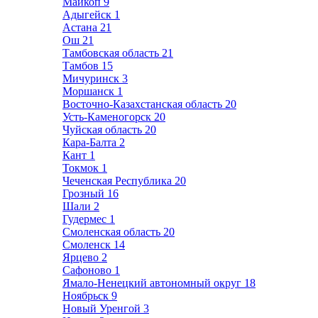
Майкоп
9
Адыгейск
1
Астана
21
Ош
21
Тамбовская область
21
Тамбов
15
Мичуринск
3
Моршанск
1
Восточно-Казахстанская область
20
Усть-Каменогорск
20
Чуйская область
20
Кара-Балта
2
Кант
1
Токмок
1
Чеченская Республика
20
Грозный
16
Шали
2
Гудермес
1
Смоленская область
20
Смоленск
14
Ярцево
2
Сафоново
1
Ямало-Ненецкий автономный округ
18
Ноябрьск
9
Новый Уренгой
3