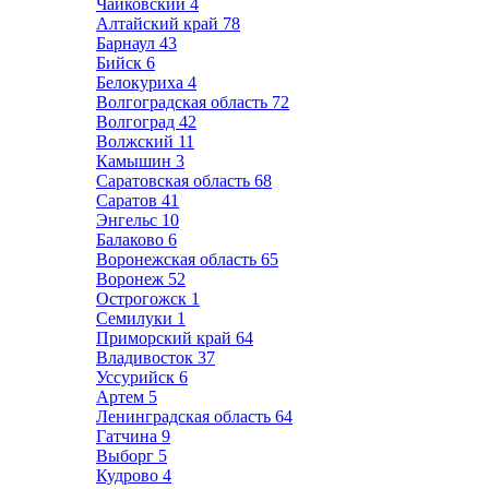
Чайковский
4
Алтайский край
78
Барнаул
43
Бийск
6
Белокуриха
4
Волгоградская область
72
Волгоград
42
Волжский
11
Камышин
3
Саратовская область
68
Саратов
41
Энгельс
10
Балаково
6
Воронежская область
65
Воронеж
52
Острогожск
1
Семилуки
1
Приморский край
64
Владивосток
37
Уссурийск
6
Артем
5
Ленинградская область
64
Гатчина
9
Выборг
5
Кудрово
4