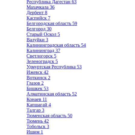
Республика Дагестан
63
Махачкала
36
Дербент
8
Каспийск
7
Белгородская область
59
Белгород
30
Старый Оскол
5
Валуйки
3
Калининградская область
54
Калининград
37
Светлогорск
5
Зеленоградск
5
Удмуртская Республика
53
Ижевск
42
Воткинск
2
Глазов
2
Бишкек
53
Алматинская область
52
Конаев
11
Капшагай
4
Талгар
3
Тюменская область
50
Тюмень
42
Тобольск
3
Ишим
1