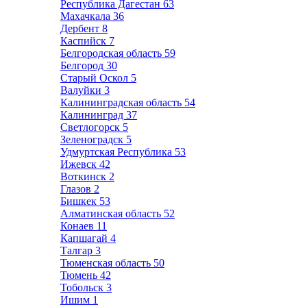
Республика Дагестан
63
Махачкала
36
Дербент
8
Каспийск
7
Белгородская область
59
Белгород
30
Старый Оскол
5
Валуйки
3
Калининградская область
54
Калининград
37
Светлогорск
5
Зеленоградск
5
Удмуртская Республика
53
Ижевск
42
Воткинск
2
Глазов
2
Бишкек
53
Алматинская область
52
Конаев
11
Капшагай
4
Талгар
3
Тюменская область
50
Тюмень
42
Тобольск
3
Ишим
1