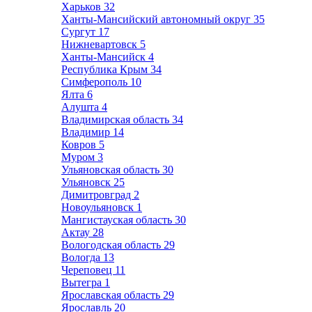
Харьков
32
Ханты-Мансийский автономный округ
35
Сургут
17
Нижневартовск
5
Ханты-Мансийск
4
Республика Крым
34
Симферополь
10
Ялта
6
Алушта
4
Владимирская область
34
Владимир
14
Ковров
5
Муром
3
Ульяновская область
30
Ульяновск
25
Димитровград
2
Новоульяновск
1
Мангистауская область
30
Актау
28
Вологодская область
29
Вологда
13
Череповец
11
Вытегра
1
Ярославская область
29
Ярославль
20