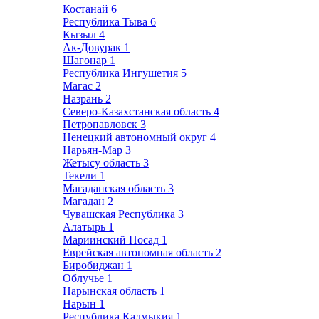
Костанай
6
Республика Тыва
6
Кызыл
4
Ак-Довурак
1
Шагонар
1
Республика Ингушетия
5
Магас
2
Назрань
2
Северо-Казахстанская область
4
Петропавловск
3
Ненецкий автономный округ
4
Нарьян-Мар
3
Жетысу область
3
Текели
1
Магаданская область
3
Магадан
2
Чувашская Республика
3
Алатырь
1
Мариинский Посад
1
Еврейская автономная область
2
Биробиджан
1
Облучье
1
Нарынская область
1
Нарын
1
Республика Калмыкия
1