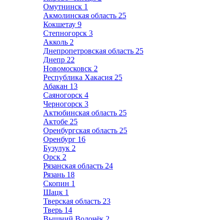
Омутнинск
1
Акмолинская область
25
Кокшетау
9
Степногорск
3
Акколь
2
Днепропетровская область
25
Днепр
22
Новомосковск
2
Республика Хакасия
25
Абакан
13
Саяногорск
4
Черногорск
3
Актюбинская область
25
Актобе
25
Оренбургская область
25
Оренбург
16
Бузулук
2
Орск
2
Рязанская область
24
Рязань
18
Скопин
1
Шацк
1
Тверская область
23
Тверь
14
Вышний Волочёк
2