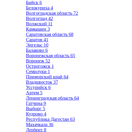
Бийск
6
Белокуриха
4
Волгоградская область
72
Волгоград
42
Волжский
11
Камышин
3
Саратовская область
68
Саратов
41
Энгельс
10
Балаково
6
Воронежская область
65
Воронеж
52
Острогожск
1
Семилуки
1
Приморский край
64
Владивосток
37
Уссурийск
6
Артем
5
Ленинградская область
64
Гатчина
9
Выборг
5
Кудрово
4
Республика Дагестан
63
Махачкала
36
Дербент
8