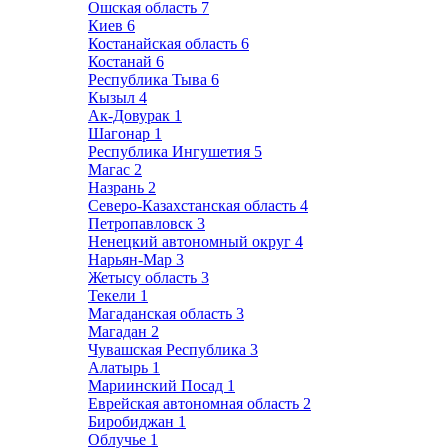
Ошская область
7
Киев
6
Костанайская область
6
Костанай
6
Республика Тыва
6
Кызыл
4
Ак-Довурак
1
Шагонар
1
Республика Ингушетия
5
Магас
2
Назрань
2
Северо-Казахстанская область
4
Петропавловск
3
Ненецкий автономный округ
4
Нарьян-Мар
3
Жетысу область
3
Текели
1
Магаданская область
3
Магадан
2
Чувашская Республика
3
Алатырь
1
Мариинский Посад
1
Еврейская автономная область
2
Биробиджан
1
Облучье
1