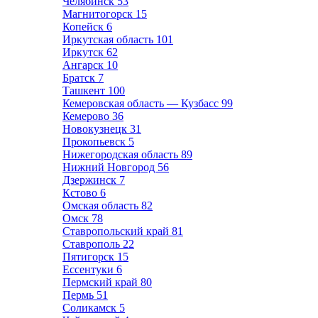
Челябинск
53
Магнитогорск
15
Копейск
6
Иркутская область
101
Иркутск
62
Ангарск
10
Братск
7
Ташкент
100
Кемеровская область — Кузбасс
99
Кемерово
36
Новокузнецк
31
Прокопьевск
5
Нижегородская область
89
Нижний Новгород
56
Дзержинск
7
Кстово
6
Омская область
82
Омск
78
Ставропольский край
81
Ставрополь
22
Пятигорск
15
Ессентуки
6
Пермский край
80
Пермь
51
Соликамск
5