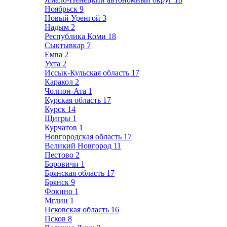
Ноябрьск
9
Новый Уренгой
3
Надым
2
Республика Коми
18
Сыктывкар
7
Емва
2
Ухта
2
Иссык-Кульская область
17
Каракол
2
Чолпон-Ата
1
Курская область
17
Курск
14
Щигры
1
Курчатов
1
Новгородская область
17
Великий Новгород
11
Пестово
2
Боровичи
1
Брянская область
17
Брянск
9
Фокино
1
Мглин
1
Псковская область
16
Псков
8