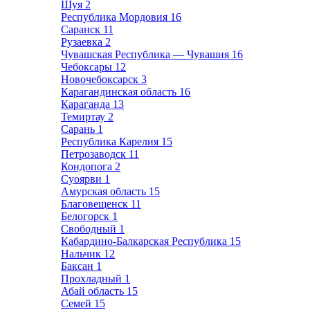
Шуя
2
Республика Мордовия
16
Саранск
11
Рузаевка
2
Чувашская Республика — Чувашия
16
Чебоксары
12
Новочебоксарск
3
Карагандинская область
16
Караганда
13
Темиртау
2
Сарань
1
Республика Карелия
15
Петрозаводск
11
Кондопога
2
Суоярви
1
Амурская область
15
Благовещенск
11
Белогорск
1
Свободный
1
Кабардино-Балкарская Республика
15
Нальчик
12
Баксан
1
Прохладный
1
Абай область
15
Семей
15