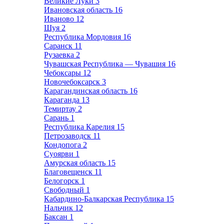
Великие Луки
3
Ивановская область
16
Иваново
12
Шуя
2
Республика Мордовия
16
Саранск
11
Рузаевка
2
Чувашская Республика — Чувашия
16
Чебоксары
12
Новочебоксарск
3
Карагандинская область
16
Караганда
13
Темиртау
2
Сарань
1
Республика Карелия
15
Петрозаводск
11
Кондопога
2
Суоярви
1
Амурская область
15
Благовещенск
11
Белогорск
1
Свободный
1
Кабардино-Балкарская Республика
15
Нальчик
12
Баксан
1