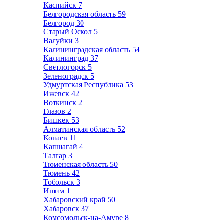
Каспийск
7
Белгородская область
59
Белгород
30
Старый Оскол
5
Валуйки
3
Калининградская область
54
Калининград
37
Светлогорск
5
Зеленоградск
5
Удмуртская Республика
53
Ижевск
42
Воткинск
2
Глазов
2
Бишкек
53
Алматинская область
52
Конаев
11
Капшагай
4
Талгар
3
Тюменская область
50
Тюмень
42
Тобольск
3
Ишим
1
Хабаровский край
50
Хабаровск
37
Комсомольск-на-Амуре
8