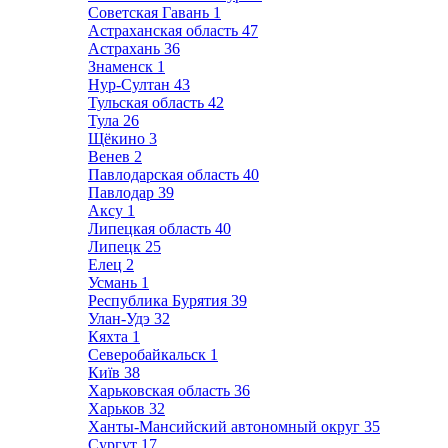
Советская Гавань
1
Астраханская область
47
Астрахань
36
Знаменск
1
Нур-Султан
43
Тульская область
42
Тула
26
Щёкино
3
Венев
2
Павлодарская область
40
Павлодар
39
Аксу
1
Липецкая область
40
Липецк
25
Елец
2
Усмань
1
Республика Бурятия
39
Улан-Удэ
32
Кяхта
1
Северобайкальск
1
Київ
38
Харьковская область
36
Харьков
32
Ханты-Мансийский автономный округ
35
Сургут
17