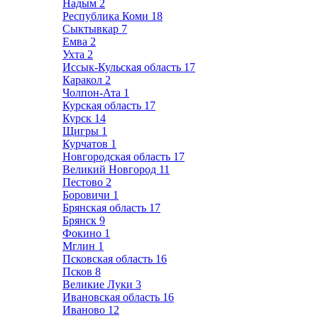
Надым
2
Республика Коми
18
Сыктывкар
7
Емва
2
Ухта
2
Иссык-Кульская область
17
Каракол
2
Чолпон-Ата
1
Курская область
17
Курск
14
Щигры
1
Курчатов
1
Новгородская область
17
Великий Новгород
11
Пестово
2
Боровичи
1
Брянская область
17
Брянск
9
Фокино
1
Мглин
1
Псковская область
16
Псков
8
Великие Луки
3
Ивановская область
16
Иваново
12