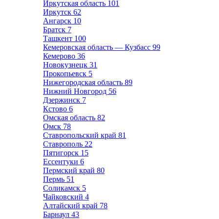
Иркутская область
101
Иркутск
62
Ангарск
10
Братск
7
Ташкент
100
Кемеровская область — Кузбасс
99
Кемерово
36
Новокузнецк
31
Прокопьевск
5
Нижегородская область
89
Нижний Новгород
56
Дзержинск
7
Кстово
6
Омская область
82
Омск
78
Ставропольский край
81
Ставрополь
22
Пятигорск
15
Ессентуки
6
Пермский край
80
Пермь
51
Соликамск
5
Чайковский
4
Алтайский край
78
Барнаул
43