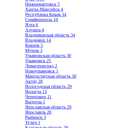
Нижневартовск
5
Ханты-Мансийск
4
Республика Крым
34
Симферополь
10
Ялта
6
Алушта
4
Владимирская область
34
Владимир
14
Ковров
5
Муром
3
Ульяновская область
30
Ульяновск
25
Димитровград
2
Новоульяновск
1
Мангистауская область
30
Актау
28
Вологодская область
29
Вологда
13
Череповец
11
Вытегра
1
Ярославская область
29
Ярославль
20
Рыбинск
3
Углич
1
Калужская область
28