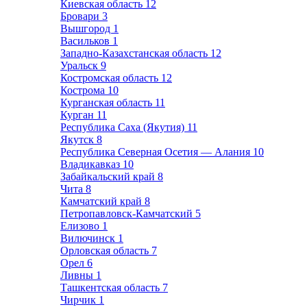
Киевская область
12
Бровари
3
Вышгород
1
Васильков
1
Западно-Казахстанская область
12
Уральск
9
Костромская область
12
Кострома
10
Курганская область
11
Курган
11
Республика Саха (Якутия)
11
Якутск
8
Республика Северная Осетия — Алания
10
Владикавказ
10
Забайкальский край
8
Чита
8
Камчатский край
8
Петропавловск-Камчатский
5
Елизово
1
Вилючинск
1
Орловская область
7
Орел
6
Ливны
1
Ташкентская область
7
Чирчик
1