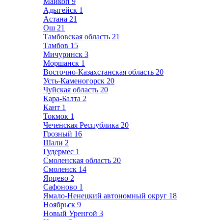
Майкоп
9
Адыгейск
1
Астана
21
Ош
21
Тамбовская область
21
Тамбов
15
Мичуринск
3
Моршанск
1
Восточно-Казахстанская область
20
Усть-Каменогорск
20
Чуйская область
20
Кара-Балта
2
Кант
1
Токмок
1
Чеченская Республика
20
Грозный
16
Шали
2
Гудермес
1
Смоленская область
20
Смоленск
14
Ярцево
2
Сафоново
1
Ямало-Ненецкий автономный округ
18
Ноябрьск
9
Новый Уренгой
3