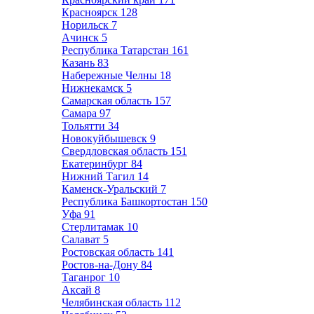
Красноярск
128
Норильск
7
Ачинск
5
Республика Татарстан
161
Казань
83
Набережные Челны
18
Нижнекамск
5
Самарская область
157
Самара
97
Тольятти
34
Новокуйбышевск
9
Свердловская область
151
Екатеринбург
84
Нижний Тагил
14
Каменск-Уральский
7
Республика Башкортостан
150
Уфа
91
Стерлитамак
10
Салават
5
Ростовская область
141
Ростов-на-Дону
84
Таганрог
10
Аксай
8
Челябинская область
112