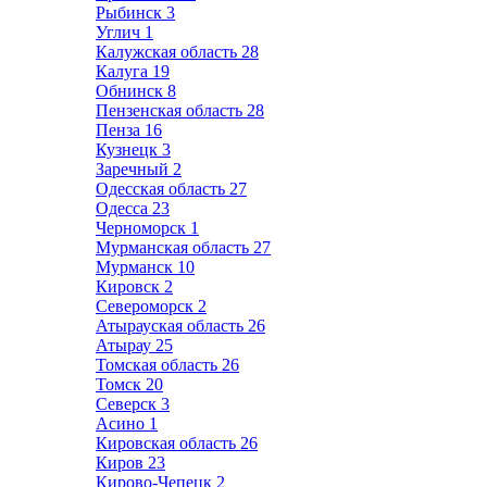
Рыбинск
3
Углич
1
Калужская область
28
Калуга
19
Обнинск
8
Пензенская область
28
Пенза
16
Кузнецк
3
Заречный
2
Одесская область
27
Одесса
23
Черноморск
1
Мурманская область
27
Мурманск
10
Кировск
2
Североморск
2
Атырауская область
26
Атырау
25
Томская область
26
Томск
20
Северск
3
Асино
1
Кировская область
26
Киров
23
Кирово-Чепецк
2