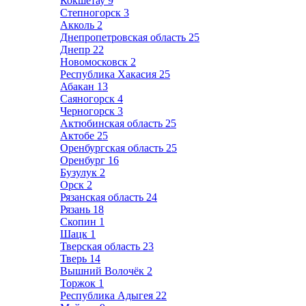
Кокшетау
9
Степногорск
3
Акколь
2
Днепропетровская область
25
Днепр
22
Новомосковск
2
Республика Хакасия
25
Абакан
13
Саяногорск
4
Черногорск
3
Актюбинская область
25
Актобе
25
Оренбургская область
25
Оренбург
16
Бузулук
2
Орск
2
Рязанская область
24
Рязань
18
Скопин
1
Шацк
1
Тверская область
23
Тверь
14
Вышний Волочёк
2
Торжок
1
Республика Адыгея
22