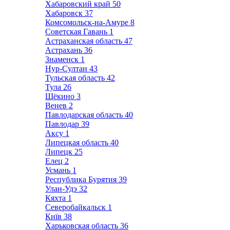
Хабаровский край
50
Хабаровск
37
Комсомольск-на-Амуре
8
Советская Гавань
1
Астраханская область
47
Астрахань
36
Знаменск
1
Нур-Султан
43
Тульская область
42
Тула
26
Щёкино
3
Венев
2
Павлодарская область
40
Павлодар
39
Аксу
1
Липецкая область
40
Липецк
25
Елец
2
Усмань
1
Республика Бурятия
39
Улан-Удэ
32
Кяхта
1
Северобайкальск
1
Київ
38
Харьковская область
36