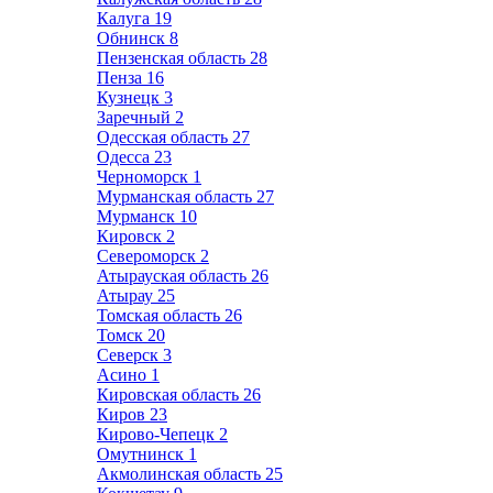
Калуга
19
Обнинск
8
Пензенская область
28
Пенза
16
Кузнецк
3
Заречный
2
Одесская область
27
Одесса
23
Черноморск
1
Мурманская область
27
Мурманск
10
Кировск
2
Североморск
2
Атырауская область
26
Атырау
25
Томская область
26
Томск
20
Северск
3
Асино
1
Кировская область
26
Киров
23
Кирово-Чепецк
2
Омутнинск
1
Акмолинская область
25