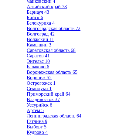
Чайковский
4
Алтайский край
78
Барнаул
43
Бийск
6
Белокуриха
4
Волгоградская область
72
Волгоград
42
Волжский
11
Камышин
3
Саратовская область
68
Саратов
41
Энгельс
10
Балаково
6
Воронежская область
65
Воронеж
52
Острогожск
1
Семилуки
1
Приморский край
64
Владивосток
37
Уссурийск
6
Артем
5
Ленинградская область
64
Гатчина
9
Выборг
5
Кудрово
4