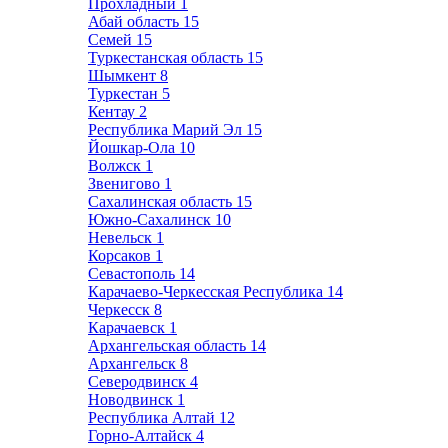
Прохладный
1
Абай область
15
Семей
15
Туркестанская область
15
Шымкент
8
Туркестан
5
Кентау
2
Республика Марий Эл
15
Йошкар-Ола
10
Волжск
1
Звенигово
1
Сахалинская область
15
Южно-Сахалинск
10
Невельск
1
Корсаков
1
Севастополь
14
Карачаево-Черкесская Республика
14
Черкесск
8
Карачаевск
1
Архангельская область
14
Архангельск
8
Северодвинск
4
Новодвинск
1
Республика Алтай
12
Горно-Алтайск
4