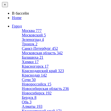
×
В бассейн
Home
Город
Москва
777
Московский
5
Зеленоград
4
Троицк
2
Санкт-Петербург
452
Московская область
342
Балашиха
21
Химки
17
Красногорск
17
Краснодарский край
323
Краснодар
142
Сочи
50
Новороссийск
15
Новосибирская область
236
Новосибирск
192
Бердск
8
Обь
3
Алматы
193
Красноярский край
171