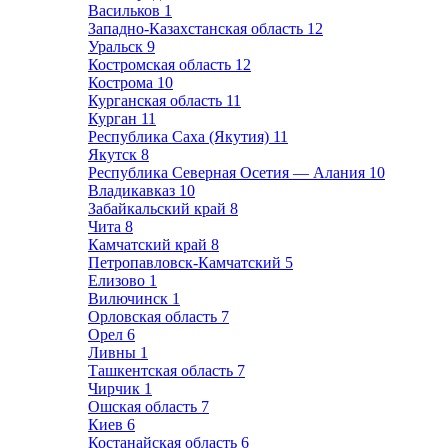
Васильков
1
Западно-Казахстанская область
12
Уральск
9
Костромская область
12
Кострома
10
Курганская область
11
Курган
11
Республика Саха (Якутия)
11
Якутск
8
Республика Северная Осетия — Алания
10
Владикавказ
10
Забайкальский край
8
Чита
8
Камчатский край
8
Петропавловск-Камчатский
5
Елизово
1
Вилючинск
1
Орловская область
7
Орел
6
Ливны
1
Ташкентская область
7
Чирчик
1
Ошская область
7
Киев
6
Костанайская область
6