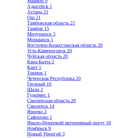
Майкоп
9
Адыгейск
1
Астана
21
Ош
21
Тамбовская область
21
Тамбов
15
Мичуринск
3
Моршанск
1
Восточно-Казахстанская область
20
Усть-Каменогорск
20
Чуйская область
20
Кара-Балта
2
Кант
1
Токмок
1
Чеченская Республика
20
Грозный
16
Шали
2
Гудермес
1
Смоленская область
20
Смоленск
14
Ярцево
2
Сафоново
1
Ямало-Ненецкий автономный округ
18
Ноябрьск
9
Новый Уренгой
3