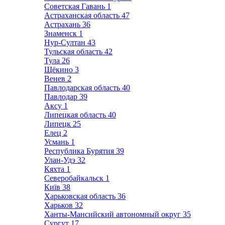
Советская Гавань
1
Астраханская область
47
Астрахань
36
Знаменск
1
Нур-Султан
43
Тульская область
42
Тула
26
Щёкино
3
Венев
2
Павлодарская область
40
Павлодар
39
Аксу
1
Липецкая область
40
Липецк
25
Елец
2
Усмань
1
Республика Бурятия
39
Улан-Удэ
32
Кяхта
1
Северобайкальск
1
Київ
38
Харьковская область
36
Харьков
32
Ханты-Мансийский автономный округ
35
Сургут
17