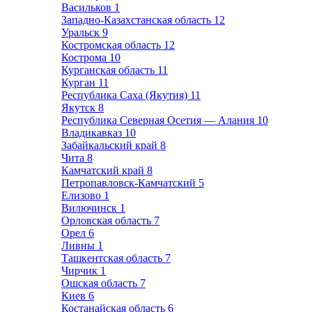
Васильков
1
Западно-Казахстанская область
12
Уральск
9
Костромская область
12
Кострома
10
Курганская область
11
Курган
11
Республика Саха (Якутия)
11
Якутск
8
Республика Северная Осетия — Алания
10
Владикавказ
10
Забайкальский край
8
Чита
8
Камчатский край
8
Петропавловск-Камчатский
5
Елизово
1
Вилючинск
1
Орловская область
7
Орел
6
Ливны
1
Ташкентская область
7
Чирчик
1
Ошская область
7
Киев
6
Костанайская область
6