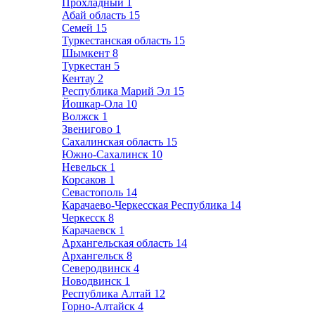
Прохладный
1
Абай область
15
Семей
15
Туркестанская область
15
Шымкент
8
Туркестан
5
Кентау
2
Республика Марий Эл
15
Йошкар-Ола
10
Волжск
1
Звенигово
1
Сахалинская область
15
Южно-Сахалинск
10
Невельск
1
Корсаков
1
Севастополь
14
Карачаево-Черкесская Республика
14
Черкесск
8
Карачаевск
1
Архангельская область
14
Архангельск
8
Северодвинск
4
Новодвинск
1
Республика Алтай
12
Горно-Алтайск
4