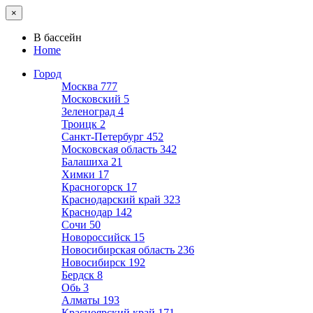
×
В бассейн
Home
Город
Москва
777
Московский
5
Зеленоград
4
Троицк
2
Санкт-Петербург
452
Московская область
342
Балашиха
21
Химки
17
Красногорск
17
Краснодарский край
323
Краснодар
142
Сочи
50
Новороссийск
15
Новосибирская область
236
Новосибирск
192
Бердск
8
Обь
3
Алматы
193
Красноярский край
171