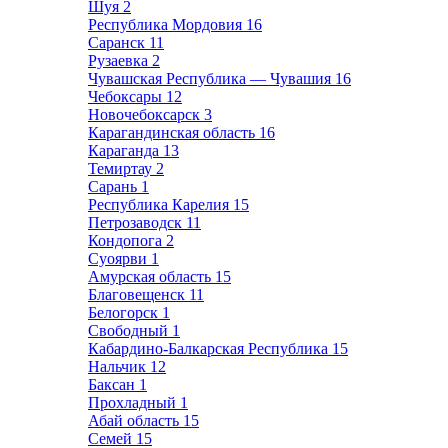
Шуя
2
Республика Мордовия
16
Саранск
11
Рузаевка
2
Чувашская Республика — Чувашия
16
Чебоксары
12
Новочебоксарск
3
Карагандинская область
16
Караганда
13
Темиртау
2
Сарань
1
Республика Карелия
15
Петрозаводск
11
Кондопога
2
Суоярви
1
Амурская область
15
Благовещенск
11
Белогорск
1
Свободный
1
Кабардино-Балкарская Республика
15
Нальчик
12
Баксан
1
Прохладный
1
Абай область
15
Семей
15