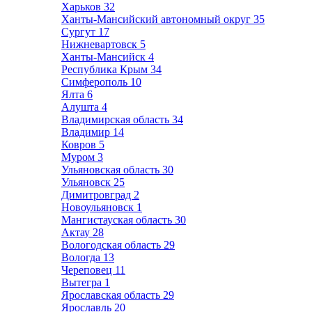
Харьков
32
Ханты-Мансийский автономный округ
35
Сургут
17
Нижневартовск
5
Ханты-Мансийск
4
Республика Крым
34
Симферополь
10
Ялта
6
Алушта
4
Владимирская область
34
Владимир
14
Ковров
5
Муром
3
Ульяновская область
30
Ульяновск
25
Димитровград
2
Новоульяновск
1
Мангистауская область
30
Актау
28
Вологодская область
29
Вологда
13
Череповец
11
Вытегра
1
Ярославская область
29
Ярославль
20