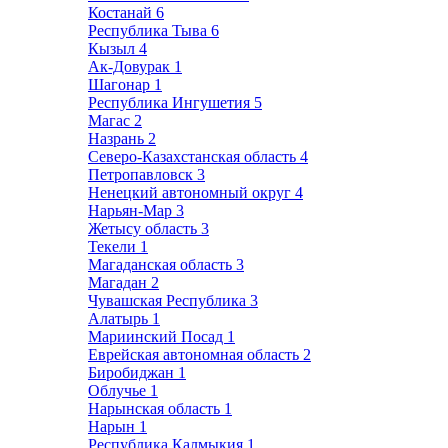
Костанай
6
Республика Тыва
6
Кызыл
4
Ак-Довурак
1
Шагонар
1
Республика Ингушетия
5
Магас
2
Назрань
2
Северо-Казахстанская область
4
Петропавловск
3
Ненецкий автономный округ
4
Нарьян-Мар
3
Жетысу область
3
Текели
1
Магаданская область
3
Магадан
2
Чувашская Республика
3
Алатырь
1
Мариинский Посад
1
Еврейская автономная область
2
Биробиджан
1
Облучье
1
Нарынская область
1
Нарын
1
Республика Калмыкия
1