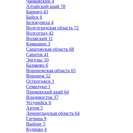
Чайковский
4
Алтайский край
78
Барнаул
43
Бийск
6
Белокуриха
4
Волгоградская область
72
Волгоград
42
Волжский
11
Камышин
3
Саратовская область
68
Саратов
41
Энгельс
10
Балаково
6
Воронежская область
65
Воронеж
52
Острогожск
1
Семилуки
1
Приморский край
64
Владивосток
37
Уссурийск
6
Артем
5
Ленинградская область
64
Гатчина
9
Выборг
5
Кудрово
4