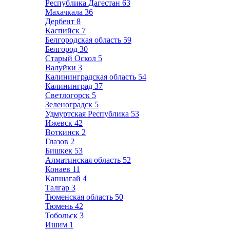
Республика Дагестан
63
Махачкала
36
Дербент
8
Каспийск
7
Белгородская область
59
Белгород
30
Старый Оскол
5
Валуйки
3
Калининградская область
54
Калининград
37
Светлогорск
5
Зеленоградск
5
Удмуртская Республика
53
Ижевск
42
Воткинск
2
Глазов
2
Бишкек
53
Алматинская область
52
Конаев
11
Капшагай
4
Талгар
3
Тюменская область
50
Тюмень
42
Тобольск
3
Ишим
1