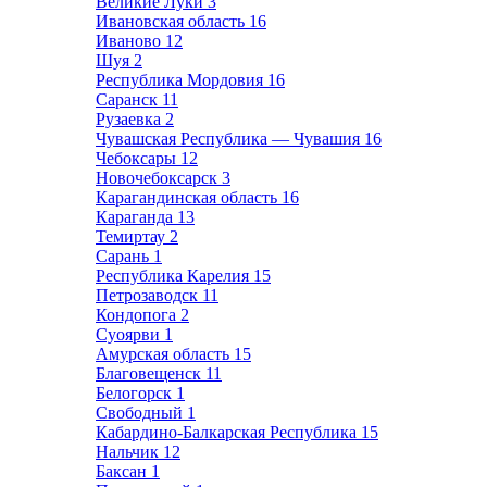
Великие Луки
3
Ивановская область
16
Иваново
12
Шуя
2
Республика Мордовия
16
Саранск
11
Рузаевка
2
Чувашская Республика — Чувашия
16
Чебоксары
12
Новочебоксарск
3
Карагандинская область
16
Караганда
13
Темиртау
2
Сарань
1
Республика Карелия
15
Петрозаводск
11
Кондопога
2
Суоярви
1
Амурская область
15
Благовещенск
11
Белогорск
1
Свободный
1
Кабардино-Балкарская Республика
15
Нальчик
12
Баксан
1