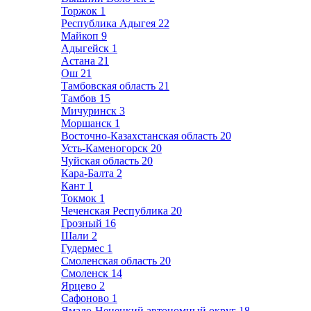
Торжок
1
Республика Адыгея
22
Майкоп
9
Адыгейск
1
Астана
21
Ош
21
Тамбовская область
21
Тамбов
15
Мичуринск
3
Моршанск
1
Восточно-Казахстанская область
20
Усть-Каменогорск
20
Чуйская область
20
Кара-Балта
2
Кант
1
Токмок
1
Чеченская Республика
20
Грозный
16
Шали
2
Гудермес
1
Смоленская область
20
Смоленск
14
Ярцево
2
Сафоново
1
Ямало-Ненецкий автономный округ
18