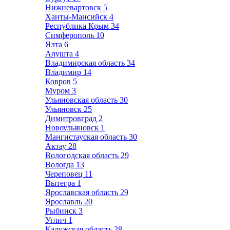
Нижневартовск
5
Ханты-Мансийск
4
Республика Крым
34
Симферополь
10
Ялта
6
Алушта
4
Владимирская область
34
Владимир
14
Ковров
5
Муром
3
Ульяновская область
30
Ульяновск
25
Димитровград
2
Новоульяновск
1
Мангистауская область
30
Актау
28
Вологодская область
29
Вологда
13
Череповец
11
Вытегра
1
Ярославская область
29
Ярославль
20
Рыбинск
3
Углич
1
Калужская область
28