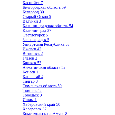
Каспийск
7
Белгородская область
59
Белгород
30
Старый Оскол
5
Валуйки
3
Калининградская область
54
Калининград
37
Светлогорск
5
Зеленоградск
5
Удмуртская Республика
53
Ижевск
42
Воткинск
2
Глазов
2
Бишкек
53
Алматинская область
52
Конаев
11
Капшагай
4
Талгар
3
Тюменская область
50
Тюмень
42
Тобольск
3
Ишим
1
Хабаровский край
50
Хабаровск
37
Комсомольск-на-Амуре
8