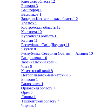
Киевская область
12
Бровари
3
Вышгород
1
Васильков
1
Западно-Казахстанская область
12
Уральск
9
Костромская область
12
Кострома
10
Курганская область
11
Курган
11
Республика Саха (Якутия)
11
Якутск
8
Республика Северная Осетия — Алания
10
Владикавказ
10
Забайкальский край
8
Чита
8
Камчатский край
8
Петропавловск-Камчатский
5
Елизово
1
Вилючинск
1
Орловская область
7
Орел
6
Ливны
1
Ташкентская область
7
Чирчик
1