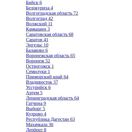
Бийск
6
Белокуриха
4
Волгоградская область
72
Волгоград
42
Волжский
11
Камышин
3
Саратовская область
68
Саратов
41
Энгельс
10
Балаково
6
Воронежская область
65
Воронеж
52
Острогожск
1
Семилуки
1
Приморский край
64
Владивосток
37
Уссурийск
6
Артем
5
Ленинградская область
64
Гатчина
9
Выборг
5
Кудрово
4
Республика Дагестан
63
Махачкала
36
Дербент
8