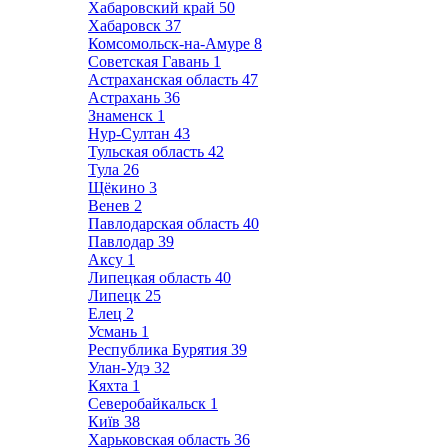
Хабаровский край
50
Хабаровск
37
Комсомольск-на-Амуре
8
Советская Гавань
1
Астраханская область
47
Астрахань
36
Знаменск
1
Нур-Султан
43
Тульская область
42
Тула
26
Щёкино
3
Венев
2
Павлодарская область
40
Павлодар
39
Аксу
1
Липецкая область
40
Липецк
25
Елец
2
Усмань
1
Республика Бурятия
39
Улан-Удэ
32
Кяхта
1
Северобайкальск
1
Київ
38
Харьковская область
36