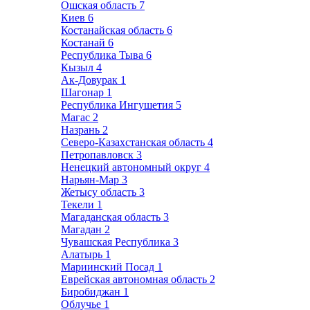
Ошская область
7
Киев
6
Костанайская область
6
Костанай
6
Республика Тыва
6
Кызыл
4
Ак-Довурак
1
Шагонар
1
Республика Ингушетия
5
Магас
2
Назрань
2
Северо-Казахстанская область
4
Петропавловск
3
Ненецкий автономный округ
4
Нарьян-Мар
3
Жетысу область
3
Текели
1
Магаданская область
3
Магадан
2
Чувашская Республика
3
Алатырь
1
Мариинский Посад
1
Еврейская автономная область
2
Биробиджан
1
Облучье
1