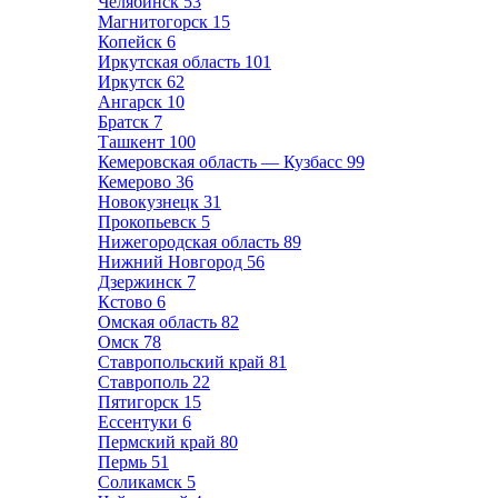
Челябинск
53
Магнитогорск
15
Копейск
6
Иркутская область
101
Иркутск
62
Ангарск
10
Братск
7
Ташкент
100
Кемеровская область — Кузбасс
99
Кемерово
36
Новокузнецк
31
Прокопьевск
5
Нижегородская область
89
Нижний Новгород
56
Дзержинск
7
Кстово
6
Омская область
82
Омск
78
Ставропольский край
81
Ставрополь
22
Пятигорск
15
Ессентуки
6
Пермский край
80
Пермь
51
Соликамск
5