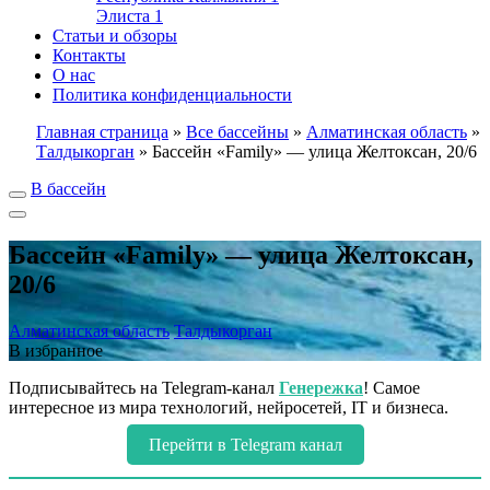
Элиста
1
Статьи и обзоры
Контакты
О нас
Политика конфиденциальности
Главная страница
»
Все бассейны
»
Алматинская область
»
Талдыкорган
»
Бассейн «Family» — улица Желтоксан, 20/6
В бассейн
Бассейн «Family» — улица Желтоксан,
20/6
Алматинская область
Талдыкорган
В избранное
Подписывайтесь на Telegram-канал
Генережка
! Самое
интересное из мира технологий, нейросетей, IT и бизнеса.
Перейти в Telegram канал