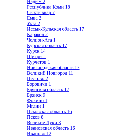
Надым
2
Республика Коми
18
Сыктывкар
7
Емва
2
Ухта
2
Иссык-Кульская область
17
Каракол
2
Чолпон-Ата
1
Курская область
17
Курск
14
Щигры
1
Курчатов
1
Новгородская область
17
Великий Новгород
11
Пестово
2
Боровичи
1
Брянская область
17
Брянск
9
Фокино
1
Мглин
1
Псковская область
16
Псков
8
Великие Луки
3
Ивановская область
16
Иваново
12