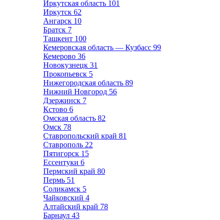
Иркутская область
101
Иркутск
62
Ангарск
10
Братск
7
Ташкент
100
Кемеровская область — Кузбасс
99
Кемерово
36
Новокузнецк
31
Прокопьевск
5
Нижегородская область
89
Нижний Новгород
56
Дзержинск
7
Кстово
6
Омская область
82
Омск
78
Ставропольский край
81
Ставрополь
22
Пятигорск
15
Ессентуки
6
Пермский край
80
Пермь
51
Соликамск
5
Чайковский
4
Алтайский край
78
Барнаул
43