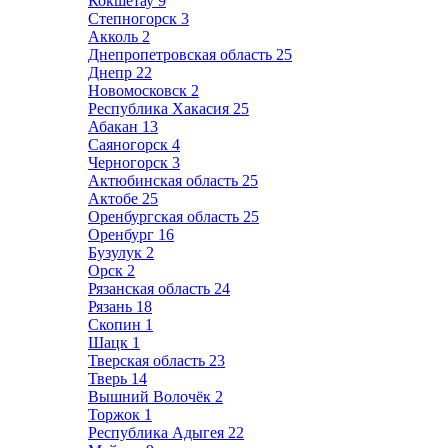
Кокшетау
9
Степногорск
3
Акколь
2
Днепропетровская область
25
Днепр
22
Новомосковск
2
Республика Хакасия
25
Абакан
13
Саяногорск
4
Черногорск
3
Актюбинская область
25
Актобе
25
Оренбургская область
25
Оренбург
16
Бузулук
2
Орск
2
Рязанская область
24
Рязань
18
Скопин
1
Шацк
1
Тверская область
23
Тверь
14
Вышний Волочёк
2
Торжок
1
Республика Адыгея
22