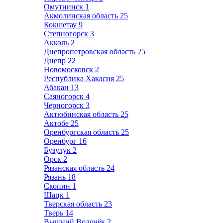
Омутнинск
1
Акмолинская область
25
Кокшетау
9
Степногорск
3
Акколь
2
Днепропетровская область
25
Днепр
22
Новомосковск
2
Республика Хакасия
25
Абакан
13
Саяногорск
4
Черногорск
3
Актюбинская область
25
Актобе
25
Оренбургская область
25
Оренбург
16
Бузулук
2
Орск
2
Рязанская область
24
Рязань
18
Скопин
1
Шацк
1
Тверская область
23
Тверь
14
Вышний Волочёк
2