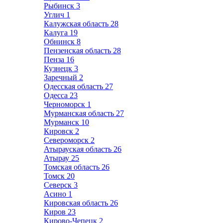
Рыбинск
3
Углич
1
Калужская область
28
Калуга
19
Обнинск
8
Пензенская область
28
Пенза
16
Кузнецк
3
Заречный
2
Одесская область
27
Одесса
23
Черноморск
1
Мурманская область
27
Мурманск
10
Кировск
2
Североморск
2
Атырауская область
26
Атырау
25
Томская область
26
Томск
20
Северск
3
Асино
1
Кировская область
26
Киров
23
Кирово-Чепецк
2