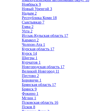
Ноябрьск
9
Новый Уренгой
3
Надым
2
Республика Коми
18
Сыктывкар
7
Емва
2
Ухта
2
Иссык-Кульская область
17
Каракол
2
Чолпон-Ата
1
Курская область
17
Курск
14
Щигры
1
Курчатов
1
Новгородская область
17
Великий Новгород
11
Пестово
2
Боровичи
1
Брянская область
17
Брянск
9
Фокино
1
Мглин
1
Псковская область
16
Псков
8