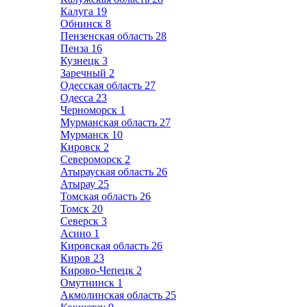
Калуга
19
Обнинск
8
Пензенская область
28
Пенза
16
Кузнецк
3
Заречный
2
Одесская область
27
Одесса
23
Черноморск
1
Мурманская область
27
Мурманск
10
Кировск
2
Североморск
2
Атырауская область
26
Атырау
25
Томская область
26
Томск
20
Северск
3
Асино
1
Кировская область
26
Киров
23
Кирово-Чепецк
2
Омутнинск
1
Акмолинская область
25