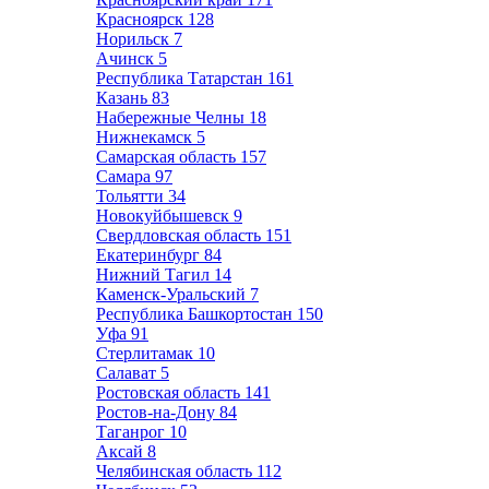
Красноярск
128
Норильск
7
Ачинск
5
Республика Татарстан
161
Казань
83
Набережные Челны
18
Нижнекамск
5
Самарская область
157
Самара
97
Тольятти
34
Новокуйбышевск
9
Свердловская область
151
Екатеринбург
84
Нижний Тагил
14
Каменск-Уральский
7
Республика Башкортостан
150
Уфа
91
Стерлитамак
10
Салават
5
Ростовская область
141
Ростов-на-Дону
84
Таганрог
10
Аксай
8
Челябинская область
112