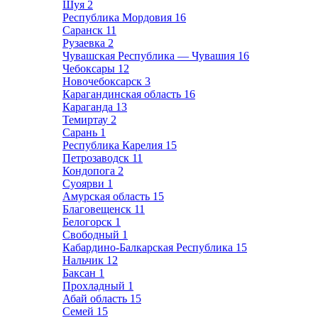
Шуя
2
Республика Мордовия
16
Саранск
11
Рузаевка
2
Чувашская Республика — Чувашия
16
Чебоксары
12
Новочебоксарск
3
Карагандинская область
16
Караганда
13
Темиртау
2
Сарань
1
Республика Карелия
15
Петрозаводск
11
Кондопога
2
Суоярви
1
Амурская область
15
Благовещенск
11
Белогорск
1
Свободный
1
Кабардино-Балкарская Республика
15
Нальчик
12
Баксан
1
Прохладный
1
Абай область
15
Семей
15