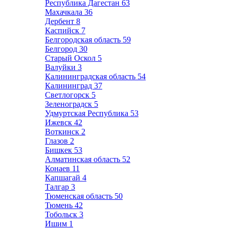
Республика Дагестан
63
Махачкала
36
Дербент
8
Каспийск
7
Белгородская область
59
Белгород
30
Старый Оскол
5
Валуйки
3
Калининградская область
54
Калининград
37
Светлогорск
5
Зеленоградск
5
Удмуртская Республика
53
Ижевск
42
Воткинск
2
Глазов
2
Бишкек
53
Алматинская область
52
Конаев
11
Капшагай
4
Талгар
3
Тюменская область
50
Тюмень
42
Тобольск
3
Ишим
1