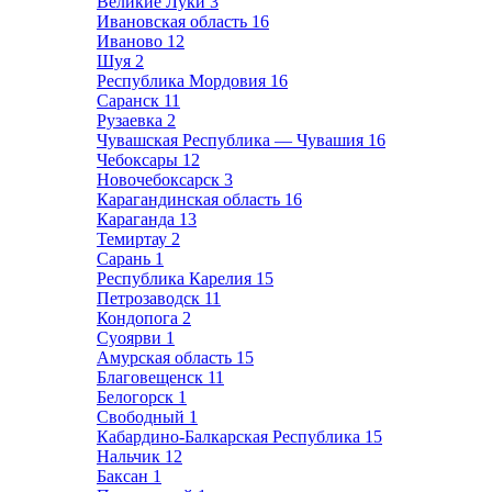
Великие Луки
3
Ивановская область
16
Иваново
12
Шуя
2
Республика Мордовия
16
Саранск
11
Рузаевка
2
Чувашская Республика — Чувашия
16
Чебоксары
12
Новочебоксарск
3
Карагандинская область
16
Караганда
13
Темиртау
2
Сарань
1
Республика Карелия
15
Петрозаводск
11
Кондопога
2
Суоярви
1
Амурская область
15
Благовещенск
11
Белогорск
1
Свободный
1
Кабардино-Балкарская Республика
15
Нальчик
12
Баксан
1