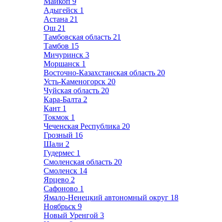
Майкоп
9
Адыгейск
1
Астана
21
Ош
21
Тамбовская область
21
Тамбов
15
Мичуринск
3
Моршанск
1
Восточно-Казахстанская область
20
Усть-Каменогорск
20
Чуйская область
20
Кара-Балта
2
Кант
1
Токмок
1
Чеченская Республика
20
Грозный
16
Шали
2
Гудермес
1
Смоленская область
20
Смоленск
14
Ярцево
2
Сафоново
1
Ямало-Ненецкий автономный округ
18
Ноябрьск
9
Новый Уренгой
3