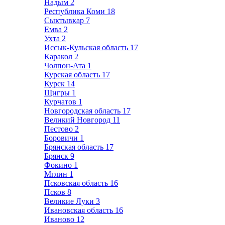
Надым
2
Республика Коми
18
Сыктывкар
7
Емва
2
Ухта
2
Иссык-Кульская область
17
Каракол
2
Чолпон-Ата
1
Курская область
17
Курск
14
Щигры
1
Курчатов
1
Новгородская область
17
Великий Новгород
11
Пестово
2
Боровичи
1
Брянская область
17
Брянск
9
Фокино
1
Мглин
1
Псковская область
16
Псков
8
Великие Луки
3
Ивановская область
16
Иваново
12