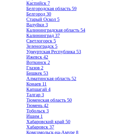
Каспийск
7
Белгородская область
59
Белгород
30
Старый Оскол
5
Валуйки
3
Калининградская область
54
Калининград
37
Светлогорск
5
Зеленоградск
5
Удмуртская Республика
53
Ижевск
42
Воткинск
2
Глазов
2
Бишкек
53
Алматинская область
52
Конаев
11
Капшагай
4
Талгар
3
Тюменская область
50
Тюмень
42
Тобольск
3
Ишим
1
Хабаровский край
50
Хабаровск
37
Комсомольск-на-Амуре
8