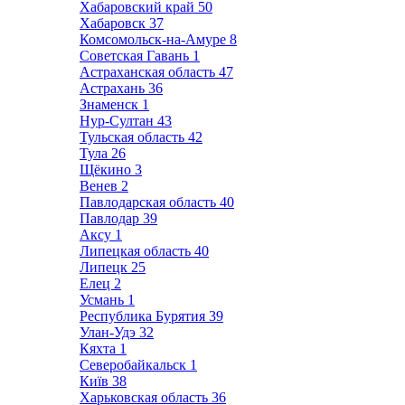
Хабаровский край
50
Хабаровск
37
Комсомольск-на-Амуре
8
Советская Гавань
1
Астраханская область
47
Астрахань
36
Знаменск
1
Нур-Султан
43
Тульская область
42
Тула
26
Щёкино
3
Венев
2
Павлодарская область
40
Павлодар
39
Аксу
1
Липецкая область
40
Липецк
25
Елец
2
Усмань
1
Республика Бурятия
39
Улан-Удэ
32
Кяхта
1
Северобайкальск
1
Київ
38
Харьковская область
36