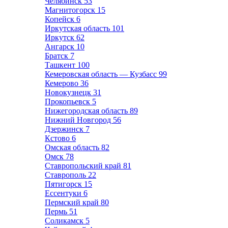
Челябинск
53
Магнитогорск
15
Копейск
6
Иркутская область
101
Иркутск
62
Ангарск
10
Братск
7
Ташкент
100
Кемеровская область — Кузбасс
99
Кемерово
36
Новокузнецк
31
Прокопьевск
5
Нижегородская область
89
Нижний Новгород
56
Дзержинск
7
Кстово
6
Омская область
82
Омск
78
Ставропольский край
81
Ставрополь
22
Пятигорск
15
Ессентуки
6
Пермский край
80
Пермь
51
Соликамск
5