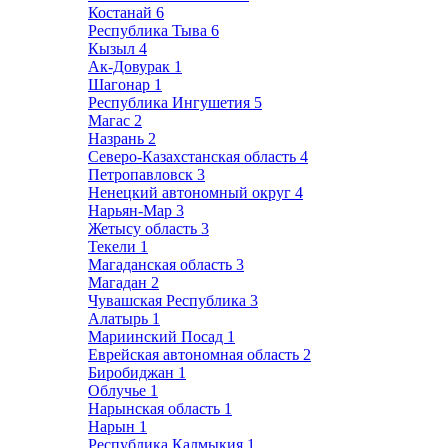
Костанай
6
Республика Тыва
6
Кызыл
4
Ак-Довурак
1
Шагонар
1
Республика Ингушетия
5
Магас
2
Назрань
2
Северо-Казахстанская область
4
Петропавловск
3
Ненецкий автономный округ
4
Нарьян-Мар
3
Жетысу область
3
Текели
1
Магаданская область
3
Магадан
2
Чувашская Республика
3
Алатырь
1
Мариинский Посад
1
Еврейская автономная область
2
Биробиджан
1
Облучье
1
Нарынская область
1
Нарын
1
Республика Калмыкия
1