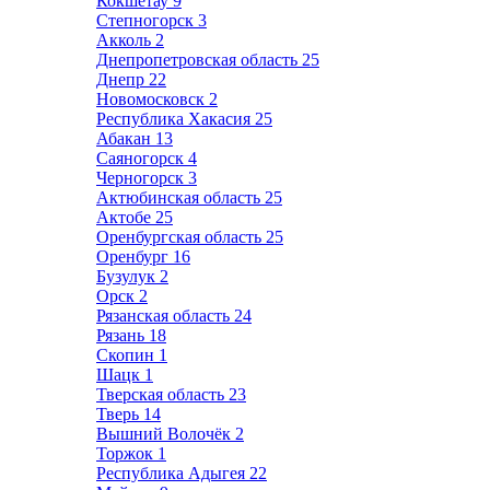
Кокшетау
9
Степногорск
3
Акколь
2
Днепропетровская область
25
Днепр
22
Новомосковск
2
Республика Хакасия
25
Абакан
13
Саяногорск
4
Черногорск
3
Актюбинская область
25
Актобе
25
Оренбургская область
25
Оренбург
16
Бузулук
2
Орск
2
Рязанская область
24
Рязань
18
Скопин
1
Шацк
1
Тверская область
23
Тверь
14
Вышний Волочёк
2
Торжок
1
Республика Адыгея
22