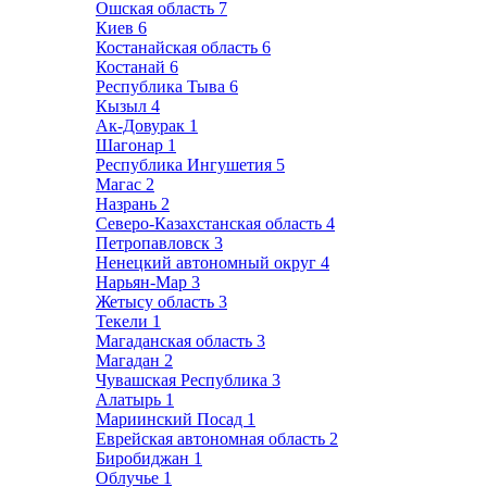
Ошская область
7
Киев
6
Костанайская область
6
Костанай
6
Республика Тыва
6
Кызыл
4
Ак-Довурак
1
Шагонар
1
Республика Ингушетия
5
Магас
2
Назрань
2
Северо-Казахстанская область
4
Петропавловск
3
Ненецкий автономный округ
4
Нарьян-Мар
3
Жетысу область
3
Текели
1
Магаданская область
3
Магадан
2
Чувашская Республика
3
Алатырь
1
Мариинский Посад
1
Еврейская автономная область
2
Биробиджан
1
Облучье
1