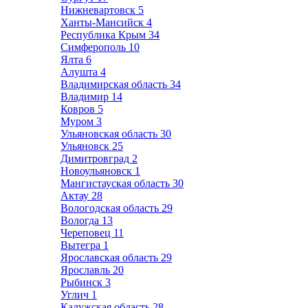
Нижневартовск
5
Ханты-Мансийск
4
Республика Крым
34
Симферополь
10
Ялта
6
Алушта
4
Владимирская область
34
Владимир
14
Ковров
5
Муром
3
Ульяновская область
30
Ульяновск
25
Димитровград
2
Новоульяновск
1
Мангистауская область
30
Актау
28
Вологодская область
29
Вологда
13
Череповец
11
Вытегра
1
Ярославская область
29
Ярославль
20
Рыбинск
3
Углич
1
Калужская область
28