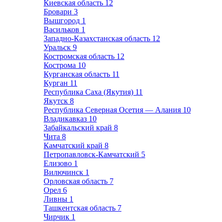
Киевская область
12
Бровари
3
Вышгород
1
Васильков
1
Западно-Казахстанская область
12
Уральск
9
Костромская область
12
Кострома
10
Курганская область
11
Курган
11
Республика Саха (Якутия)
11
Якутск
8
Республика Северная Осетия — Алания
10
Владикавказ
10
Забайкальский край
8
Чита
8
Камчатский край
8
Петропавловск-Камчатский
5
Елизово
1
Вилючинск
1
Орловская область
7
Орел
6
Ливны
1
Ташкентская область
7
Чирчик
1