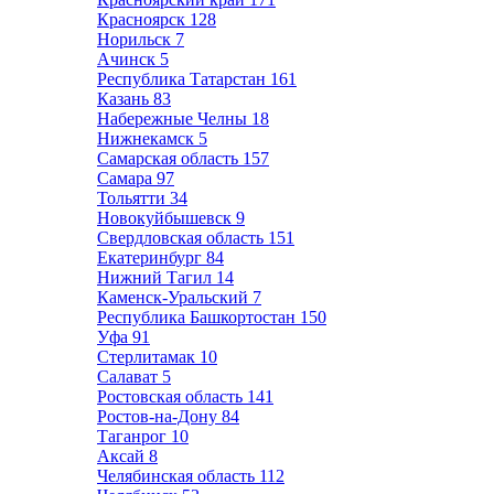
Красноярск
128
Норильск
7
Ачинск
5
Республика Татарстан
161
Казань
83
Набережные Челны
18
Нижнекамск
5
Самарская область
157
Самара
97
Тольятти
34
Новокуйбышевск
9
Свердловская область
151
Екатеринбург
84
Нижний Тагил
14
Каменск-Уральский
7
Республика Башкортостан
150
Уфа
91
Стерлитамак
10
Салават
5
Ростовская область
141
Ростов-на-Дону
84
Таганрог
10
Аксай
8
Челябинская область
112