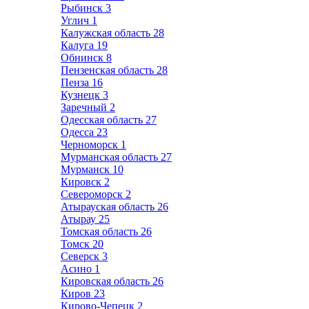
Рыбинск
3
Углич
1
Калужская область
28
Калуга
19
Обнинск
8
Пензенская область
28
Пенза
16
Кузнецк
3
Заречный
2
Одесская область
27
Одесса
23
Черноморск
1
Мурманская область
27
Мурманск
10
Кировск
2
Североморск
2
Атырауская область
26
Атырау
25
Томская область
26
Томск
20
Северск
3
Асино
1
Кировская область
26
Киров
23
Кирово-Чепецк
2