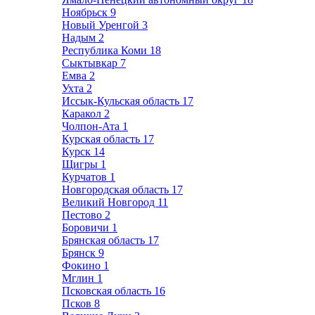
Ноябрьск
9
Новый Уренгой
3
Надым
2
Республика Коми
18
Сыктывкар
7
Емва
2
Ухта
2
Иссык-Кульская область
17
Каракол
2
Чолпон-Ата
1
Курская область
17
Курск
14
Щигры
1
Курчатов
1
Новгородская область
17
Великий Новгород
11
Пестово
2
Боровичи
1
Брянская область
17
Брянск
9
Фокино
1
Мглин
1
Псковская область
16
Псков
8