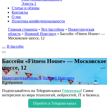
Элиста
1
Статьи и обзоры
Контакты
О нас
Политика конфиденциальности
Главная страница
»
Все бассейны
»
Нижегородская
область
»
Нижний Новгород
»
Бассейн «Fitness House» —
Московское шоссе, 12
В бассейн
Бассейн «Fitness House» — Московское
шоссе, 12
Нижегородская область
Нижний Новгород
В избранное
Подписывайтесь на Telegram-канал
Генережка
! Самое
интересное из мира технологий, нейросетей, IT и бизнеса.
Перейти в Telegram канал