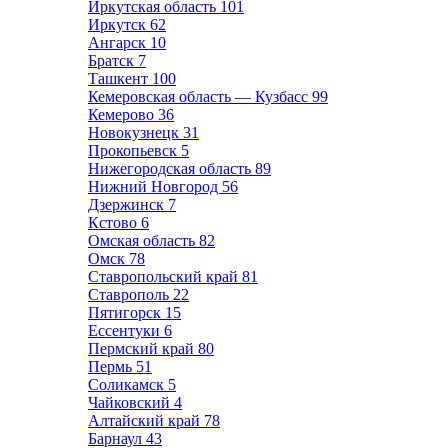
Иркутская область
101
Иркутск
62
Ангарск
10
Братск
7
Ташкент
100
Кемеровская область — Кузбасс
99
Кемерово
36
Новокузнецк
31
Прокопьевск
5
Нижегородская область
89
Нижний Новгород
56
Дзержинск
7
Кстово
6
Омская область
82
Омск
78
Ставропольский край
81
Ставрополь
22
Пятигорск
15
Ессентуки
6
Пермский край
80
Пермь
51
Соликамск
5
Чайковский
4
Алтайский край
78
Барнаул
43