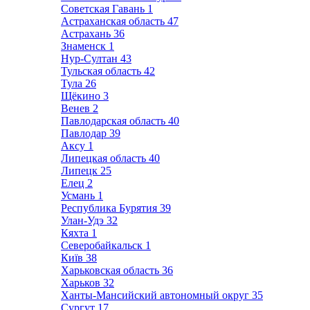
Советская Гавань
1
Астраханская область
47
Астрахань
36
Знаменск
1
Нур-Султан
43
Тульская область
42
Тула
26
Щёкино
3
Венев
2
Павлодарская область
40
Павлодар
39
Аксу
1
Липецкая область
40
Липецк
25
Елец
2
Усмань
1
Республика Бурятия
39
Улан-Удэ
32
Кяхта
1
Северобайкальск
1
Київ
38
Харьковская область
36
Харьков
32
Ханты-Мансийский автономный округ
35
Сургут
17