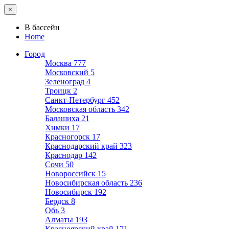
×
В бассейн
Home
Город
Москва
777
Московский
5
Зеленоград
4
Троицк
2
Санкт-Петербург
452
Московская область
342
Балашиха
21
Химки
17
Красногорск
17
Краснодарский край
323
Краснодар
142
Сочи
50
Новороссийск
15
Новосибирская область
236
Новосибирск
192
Бердск
8
Обь
3
Алматы
193
Красноярский край
171