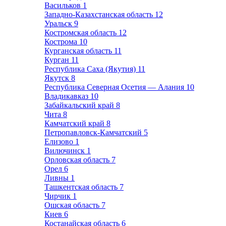
Васильков
1
Западно-Казахстанская область
12
Уральск
9
Костромская область
12
Кострома
10
Курганская область
11
Курган
11
Республика Саха (Якутия)
11
Якутск
8
Республика Северная Осетия — Алания
10
Владикавказ
10
Забайкальский край
8
Чита
8
Камчатский край
8
Петропавловск-Камчатский
5
Елизово
1
Вилючинск
1
Орловская область
7
Орел
6
Ливны
1
Ташкентская область
7
Чирчик
1
Ошская область
7
Киев
6
Костанайская область
6