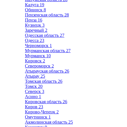
Калуга
19
Обнинск
8
Пензенская область
28
Пенза
16
Кузнецк
3
Заречный
2
Одесская область
27
Одесса
23
Черноморск
1
Мурманская область
27
Мурманск
10
Кировск
2
Североморск
2
Атырауская область
26
Атырау
25
Томская область
26
Томск
20
Северск
3
Асино
1
Кировская область
26
Киров
23
Кирово-Чепецк
2
Омутнинск
1
Акмолинская область
25