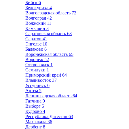
Бийск
6
Белокуриха
4
Волгоградская область
72
Волгоград
42
Волжский
11
Камышин
3
Саратовская область
68
Саратов
41
Энгельс
10
Балаково
6
Воронежская область
65
Воронеж
52
Острогожск
1
Семилуки
1
Приморский край
64
Владивосток
37
Уссурийск
6
Артем
5
Ленинградская область
64
Гатчина
9
Выборг
5
Кудрово
4
Республика Дагестан
63
Махачкала
36
Дербент
8