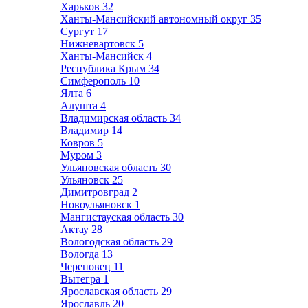
Харьков
32
Ханты-Мансийский автономный округ
35
Сургут
17
Нижневартовск
5
Ханты-Мансийск
4
Республика Крым
34
Симферополь
10
Ялта
6
Алушта
4
Владимирская область
34
Владимир
14
Ковров
5
Муром
3
Ульяновская область
30
Ульяновск
25
Димитровград
2
Новоульяновск
1
Мангистауская область
30
Актау
28
Вологодская область
29
Вологда
13
Череповец
11
Вытегра
1
Ярославская область
29
Ярославль
20