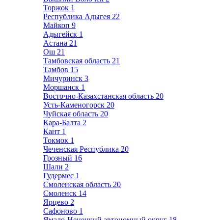
Торжок
1
Республика Адыгея
22
Майкоп
9
Адыгейск
1
Астана
21
Ош
21
Тамбовская область
21
Тамбов
15
Мичуринск
3
Моршанск
1
Восточно-Казахстанская область
20
Усть-Каменогорск
20
Чуйская область
20
Кара-Балта
2
Кант
1
Токмок
1
Чеченская Республика
20
Грозный
16
Шали
2
Гудермес
1
Смоленская область
20
Смоленск
14
Ярцево
2
Сафоново
1
Ямало-Ненецкий автономный округ
18