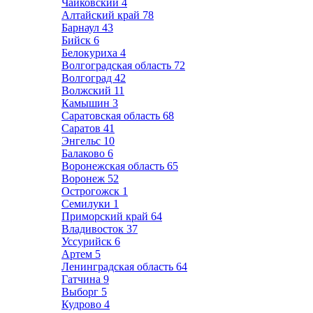
Чайковский
4
Алтайский край
78
Барнаул
43
Бийск
6
Белокуриха
4
Волгоградская область
72
Волгоград
42
Волжский
11
Камышин
3
Саратовская область
68
Саратов
41
Энгельс
10
Балаково
6
Воронежская область
65
Воронеж
52
Острогожск
1
Семилуки
1
Приморский край
64
Владивосток
37
Уссурийск
6
Артем
5
Ленинградская область
64
Гатчина
9
Выборг
5
Кудрово
4