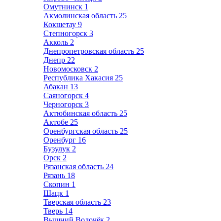
Омутнинск
1
Акмолинская область
25
Кокшетау
9
Степногорск
3
Акколь
2
Днепропетровская область
25
Днепр
22
Новомосковск
2
Республика Хакасия
25
Абакан
13
Саяногорск
4
Черногорск
3
Актюбинская область
25
Актобе
25
Оренбургская область
25
Оренбург
16
Бузулук
2
Орск
2
Рязанская область
24
Рязань
18
Скопин
1
Шацк
1
Тверская область
23
Тверь
14
Вышний Волочёк
2