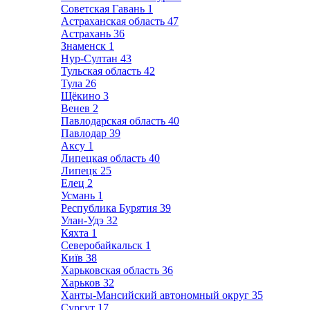
Советская Гавань
1
Астраханская область
47
Астрахань
36
Знаменск
1
Нур-Султан
43
Тульская область
42
Тула
26
Щёкино
3
Венев
2
Павлодарская область
40
Павлодар
39
Аксу
1
Липецкая область
40
Липецк
25
Елец
2
Усмань
1
Республика Бурятия
39
Улан-Удэ
32
Кяхта
1
Северобайкальск
1
Київ
38
Харьковская область
36
Харьков
32
Ханты-Мансийский автономный округ
35
Сургут
17