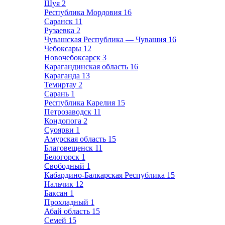
Шуя
2
Республика Мордовия
16
Саранск
11
Рузаевка
2
Чувашская Республика — Чувашия
16
Чебоксары
12
Новочебоксарск
3
Карагандинская область
16
Караганда
13
Темиртау
2
Сарань
1
Республика Карелия
15
Петрозаводск
11
Кондопога
2
Суоярви
1
Амурская область
15
Благовещенск
11
Белогорск
1
Свободный
1
Кабардино-Балкарская Республика
15
Нальчик
12
Баксан
1
Прохладный
1
Абай область
15
Семей
15