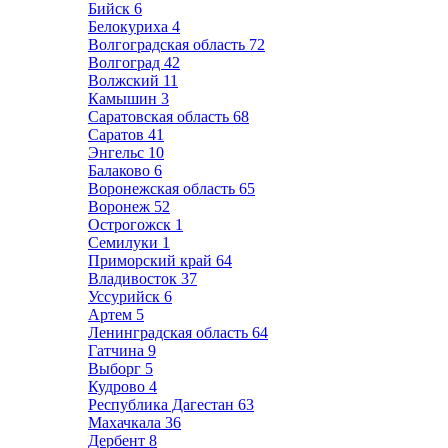
Бийск
6
Белокуриха
4
Волгоградская область
72
Волгоград
42
Волжский
11
Камышин
3
Саратовская область
68
Саратов
41
Энгельс
10
Балаково
6
Воронежская область
65
Воронеж
52
Острогожск
1
Семилуки
1
Приморский край
64
Владивосток
37
Уссурийск
6
Артем
5
Ленинградская область
64
Гатчина
9
Выборг
5
Кудрово
4
Республика Дагестан
63
Махачкала
36
Дербент
8