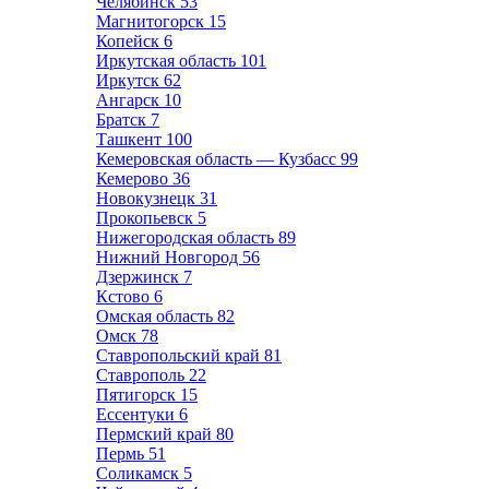
Челябинск
53
Магнитогорск
15
Копейск
6
Иркутская область
101
Иркутск
62
Ангарск
10
Братск
7
Ташкент
100
Кемеровская область — Кузбасс
99
Кемерово
36
Новокузнецк
31
Прокопьевск
5
Нижегородская область
89
Нижний Новгород
56
Дзержинск
7
Кстово
6
Омская область
82
Омск
78
Ставропольский край
81
Ставрополь
22
Пятигорск
15
Ессентуки
6
Пермский край
80
Пермь
51
Соликамск
5