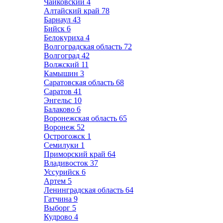
Чайковский
4
Алтайский край
78
Барнаул
43
Бийск
6
Белокуриха
4
Волгоградская область
72
Волгоград
42
Волжский
11
Камышин
3
Саратовская область
68
Саратов
41
Энгельс
10
Балаково
6
Воронежская область
65
Воронеж
52
Острогожск
1
Семилуки
1
Приморский край
64
Владивосток
37
Уссурийск
6
Артем
5
Ленинградская область
64
Гатчина
9
Выборг
5
Кудрово
4