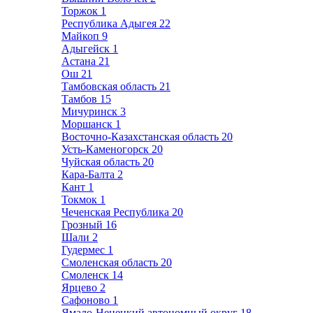
Торжок
1
Республика Адыгея
22
Майкоп
9
Адыгейск
1
Астана
21
Ош
21
Тамбовская область
21
Тамбов
15
Мичуринск
3
Моршанск
1
Восточно-Казахстанская область
20
Усть-Каменогорск
20
Чуйская область
20
Кара-Балта
2
Кант
1
Токмок
1
Чеченская Республика
20
Грозный
16
Шали
2
Гудермес
1
Смоленская область
20
Смоленск
14
Ярцево
2
Сафоново
1
Ямало-Ненецкий автономный округ
18