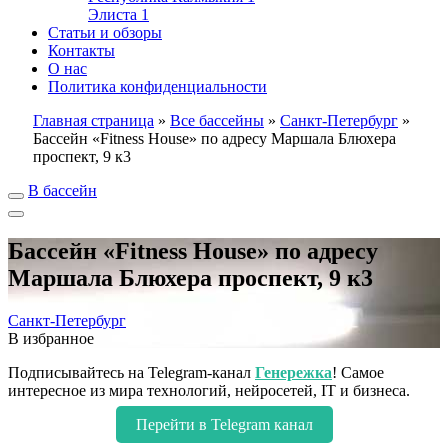
Элиста
1
Статьи и обзоры
Контакты
О нас
Политика конфиденциальности
Главная страница
»
Все бассейны
»
Санкт-Петербург
»
Бассейн «Fitness House» по адресу Маршала Блюхера
проспект, 9 к3
В бассейн
Бассейн «Fitness House» по адресу
Маршала Блюхера проспект, 9 к3
Санкт-Петербург
В избранное
Подписывайтесь на Telegram-канал
Генережка
! Самое
интересное из мира технологий, нейросетей, IT и бизнеса.
Перейти в Telegram канал