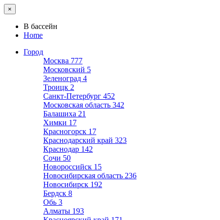
×
В бассейн
Home
Город
Москва
777
Московский
5
Зеленоград
4
Троицк
2
Санкт-Петербург
452
Московская область
342
Балашиха
21
Химки
17
Красногорск
17
Краснодарский край
323
Краснодар
142
Сочи
50
Новороссийск
15
Новосибирская область
236
Новосибирск
192
Бердск
8
Обь
3
Алматы
193
Красноярский край
171