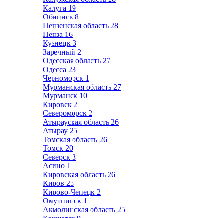
Калуга
19
Обнинск
8
Пензенская область
28
Пенза
16
Кузнецк
3
Заречный
2
Одесская область
27
Одесса
23
Черноморск
1
Мурманская область
27
Мурманск
10
Кировск
2
Североморск
2
Атырауская область
26
Атырау
25
Томская область
26
Томск
20
Северск
3
Асино
1
Кировская область
26
Киров
23
Кирово-Чепецк
2
Омутнинск
1
Акмолинская область
25