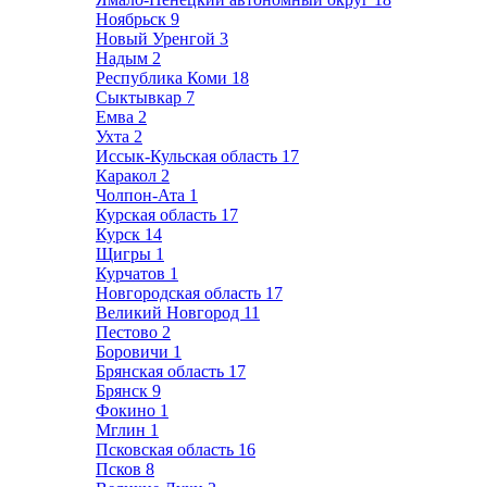
Ноябрьск
9
Новый Уренгой
3
Надым
2
Республика Коми
18
Сыктывкар
7
Емва
2
Ухта
2
Иссык-Кульская область
17
Каракол
2
Чолпон-Ата
1
Курская область
17
Курск
14
Щигры
1
Курчатов
1
Новгородская область
17
Великий Новгород
11
Пестово
2
Боровичи
1
Брянская область
17
Брянск
9
Фокино
1
Мглин
1
Псковская область
16
Псков
8