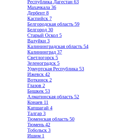
Республика Дагестан
63
Махачкала
36
Дербент
8
Каспийск
7
Белгородская область
59
Белгород
30
Старый Оскол
5
Валуйки
3
Калининградская область
54
Калининград
37
Светлогорск
5
Зеленоградск
5
Удмуртская Республика
53
Ижевск
42
Воткинск
2
Глазов
2
Бишкек
53
Алматинская область
52
Конаев
11
Капшагай
4
Талгар
3
Тюменская область
50
Тюмень
42
Тобольск
3
Ишим
1