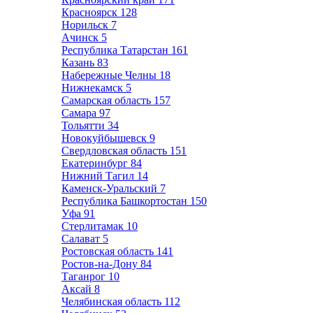
Красноярск
128
Норильск
7
Ачинск
5
Республика Татарстан
161
Казань
83
Набережные Челны
18
Нижнекамск
5
Самарская область
157
Самара
97
Тольятти
34
Новокуйбышевск
9
Свердловская область
151
Екатеринбург
84
Нижний Тагил
14
Каменск-Уральский
7
Республика Башкортостан
150
Уфа
91
Стерлитамак
10
Салават
5
Ростовская область
141
Ростов-на-Дону
84
Таганрог
10
Аксай
8
Челябинская область
112