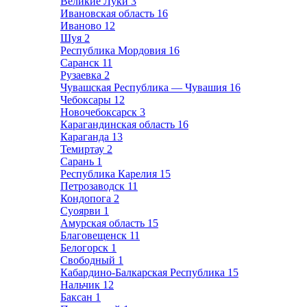
Великие Луки
3
Ивановская область
16
Иваново
12
Шуя
2
Республика Мордовия
16
Саранск
11
Рузаевка
2
Чувашская Республика — Чувашия
16
Чебоксары
12
Новочебоксарск
3
Карагандинская область
16
Караганда
13
Темиртау
2
Сарань
1
Республика Карелия
15
Петрозаводск
11
Кондопога
2
Суоярви
1
Амурская область
15
Благовещенск
11
Белогорск
1
Свободный
1
Кабардино-Балкарская Республика
15
Нальчик
12
Баксан
1