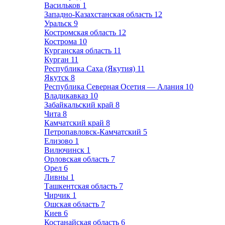
Васильков
1
Западно-Казахстанская область
12
Уральск
9
Костромская область
12
Кострома
10
Курганская область
11
Курган
11
Республика Саха (Якутия)
11
Якутск
8
Республика Северная Осетия — Алания
10
Владикавказ
10
Забайкальский край
8
Чита
8
Камчатский край
8
Петропавловск-Камчатский
5
Елизово
1
Вилючинск
1
Орловская область
7
Орел
6
Ливны
1
Ташкентская область
7
Чирчик
1
Ошская область
7
Киев
6
Костанайская область
6