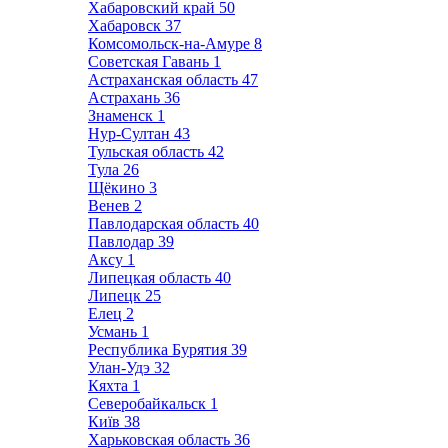
Хабаровский край
50
Хабаровск
37
Комсомольск-на-Амуре
8
Советская Гавань
1
Астраханская область
47
Астрахань
36
Знаменск
1
Нур-Султан
43
Тульская область
42
Тула
26
Щёкино
3
Венев
2
Павлодарская область
40
Павлодар
39
Аксу
1
Липецкая область
40
Липецк
25
Елец
2
Усмань
1
Республика Бурятия
39
Улан-Удэ
32
Кяхта
1
Северобайкальск
1
Київ
38
Харьковская область
36