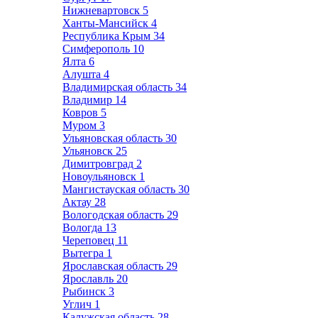
Нижневартовск
5
Ханты-Мансийск
4
Республика Крым
34
Симферополь
10
Ялта
6
Алушта
4
Владимирская область
34
Владимир
14
Ковров
5
Муром
3
Ульяновская область
30
Ульяновск
25
Димитровград
2
Новоульяновск
1
Мангистауская область
30
Актау
28
Вологодская область
29
Вологда
13
Череповец
11
Вытегра
1
Ярославская область
29
Ярославль
20
Рыбинск
3
Углич
1
Калужская область
28