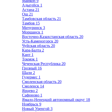
Майкоп
9
Адыгейск
1
Астана
21
Ош
21
Тамбовская область
21
Тамбов
15
Мичуринск
3
Моршанск
1
Восточно-Казахстанская область
20
Усть-Каменогорск
20
Чуйская область
20
Кара-Балта
2
Кант
1
Токмок
1
Чеченская Республика
20
Грозный
16
Шали
2
Гудермес
1
Смоленская область
20
Смоленск
14
Ярцево
2
Сафоново
1
Ямало-Ненецкий автономный округ
18
Ноябрьск
9
Новый Уренгой
3