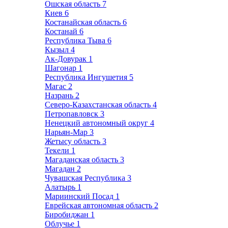
Ошская область
7
Киев
6
Костанайская область
6
Костанай
6
Республика Тыва
6
Кызыл
4
Ак-Довурак
1
Шагонар
1
Республика Ингушетия
5
Магас
2
Назрань
2
Северо-Казахстанская область
4
Петропавловск
3
Ненецкий автономный округ
4
Нарьян-Мар
3
Жетысу область
3
Текели
1
Магаданская область
3
Магадан
2
Чувашская Республика
3
Алатырь
1
Мариинский Посад
1
Еврейская автономная область
2
Биробиджан
1
Облучье
1