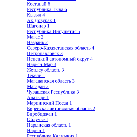
Костанай
6
Республика Тыва
6
Кызыл
4
Ак-Довурак
1
Шагонар
1
Республика Ингушетия
5
Магас
2
Назрань
2
Северо-Казахстанская область
4
Петропавловск
3
Ненецкий автономный округ
4
Нарьян-Мар
3
Жетысу область
3
Текели
1
Магаданская область
3
Магадан
2
Чувашская Республика
3
Алатырь
1
Мариинский Посад
1
Еврейская автономная область
2
Биробиджан
1
Облучье
1
Нарынская область
1
Нарын
1
Республика Калмыкия
1