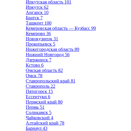
Иркутская область
101
Иркутск
62
Ангарск
10
Братск
7
Ташкент
100
Кемеровская область — Кузбасс
99
Кемерово
36
Новокузнецк
31
Прокопьевск
5
Нижегородская область
89
Нижний Новгород
56
Дзержинск
7
Кстово
6
Омская область
82
Омск
78
Ставропольский край
81
Ставрополь
22
Пятигорск
15
Ессентуки
6
Пермский край
80
Пермь
51
Соликамск
5
Чайковский
4
Алтайский край
78
Барнаул
43