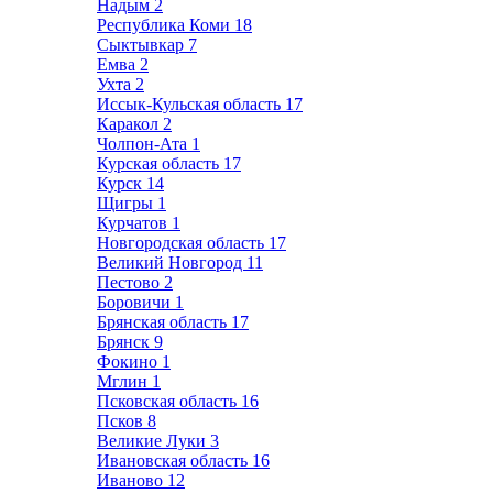
Надым
2
Республика Коми
18
Сыктывкар
7
Емва
2
Ухта
2
Иссык-Кульская область
17
Каракол
2
Чолпон-Ата
1
Курская область
17
Курск
14
Щигры
1
Курчатов
1
Новгородская область
17
Великий Новгород
11
Пестово
2
Боровичи
1
Брянская область
17
Брянск
9
Фокино
1
Мглин
1
Псковская область
16
Псков
8
Великие Луки
3
Ивановская область
16
Иваново
12