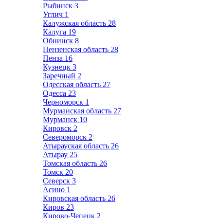
Рыбинск
3
Углич
1
Калужская область
28
Калуга
19
Обнинск
8
Пензенская область
28
Пенза
16
Кузнецк
3
Заречный
2
Одесская область
27
Одесса
23
Черноморск
1
Мурманская область
27
Мурманск
10
Кировск
2
Североморск
2
Атырауская область
26
Атырау
25
Томская область
26
Томск
20
Северск
3
Асино
1
Кировская область
26
Киров
23
Кирово-Чепецк
2