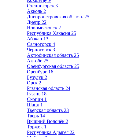
Кокшетау
9
Степногорск
3
Акколь
2
Днепропетровская область
25
Днепр
22
Новомосковск
2
Республика Хакасия
25
Абакан
13
Саяногорск
4
Черногорск
3
Актюбинская область
25
Актобе
25
Оренбургская область
25
Оренбург
16
Бузулук
2
Орск
2
Рязанская область
24
Рязань
18
Скопин
1
Шацк
1
Тверская область
23
Тверь
14
Вышний Волочёк
2
Торжок
1
Республика Адыгея
22