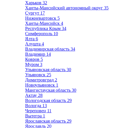
Харьков
32
Ханты-Мансийский автономный округ
35
Сургут
17
Нижневартовск
5
Ханты-Мансийск
4
Республика Крым
34
Симферополь
10
Ялта
6
Алушта
4
Владимирская область
34
Владимир
14
Ковров
5
Муром
3
Ульяновская область
30
Ульяновск
25
Димитровград
2
Новоульяновск
1
Мангистауская область
30
Актау
28
Вологодская область
29
Вологда
13
Череповец
11
Вытегра
1
Ярославская область
29
Ярославль
20