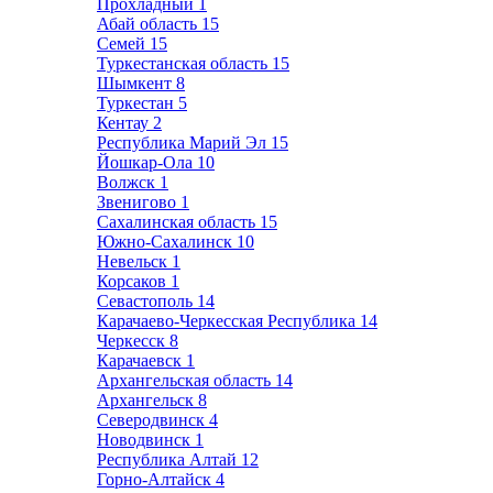
Прохладный
1
Абай область
15
Семей
15
Туркестанская область
15
Шымкент
8
Туркестан
5
Кентау
2
Республика Марий Эл
15
Йошкар-Ола
10
Волжск
1
Звенигово
1
Сахалинская область
15
Южно-Сахалинск
10
Невельск
1
Корсаков
1
Севастополь
14
Карачаево-Черкесская Республика
14
Черкесск
8
Карачаевск
1
Архангельская область
14
Архангельск
8
Северодвинск
4
Новодвинск
1
Республика Алтай
12
Горно-Алтайск
4