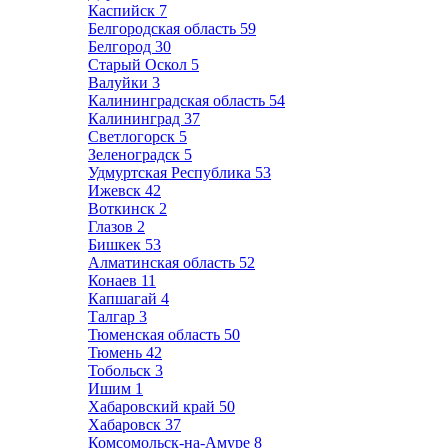
Каспийск
7
Белгородская область
59
Белгород
30
Старый Оскол
5
Валуйки
3
Калининградская область
54
Калининград
37
Светлогорск
5
Зеленоградск
5
Удмуртская Республика
53
Ижевск
42
Воткинск
2
Глазов
2
Бишкек
53
Алматинская область
52
Конаев
11
Капшагай
4
Талгар
3
Тюменская область
50
Тюмень
42
Тобольск
3
Ишим
1
Хабаровский край
50
Хабаровск
37
Комсомольск-на-Амуре
8