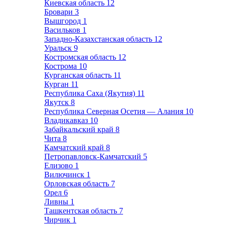
Киевская область
12
Бровари
3
Вышгород
1
Васильков
1
Западно-Казахстанская область
12
Уральск
9
Костромская область
12
Кострома
10
Курганская область
11
Курган
11
Республика Саха (Якутия)
11
Якутск
8
Республика Северная Осетия — Алания
10
Владикавказ
10
Забайкальский край
8
Чита
8
Камчатский край
8
Петропавловск-Камчатский
5
Елизово
1
Вилючинск
1
Орловская область
7
Орел
6
Ливны
1
Ташкентская область
7
Чирчик
1