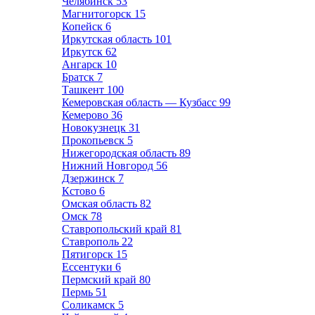
Челябинск
53
Магнитогорск
15
Копейск
6
Иркутская область
101
Иркутск
62
Ангарск
10
Братск
7
Ташкент
100
Кемеровская область — Кузбасс
99
Кемерово
36
Новокузнецк
31
Прокопьевск
5
Нижегородская область
89
Нижний Новгород
56
Дзержинск
7
Кстово
6
Омская область
82
Омск
78
Ставропольский край
81
Ставрополь
22
Пятигорск
15
Ессентуки
6
Пермский край
80
Пермь
51
Соликамск
5