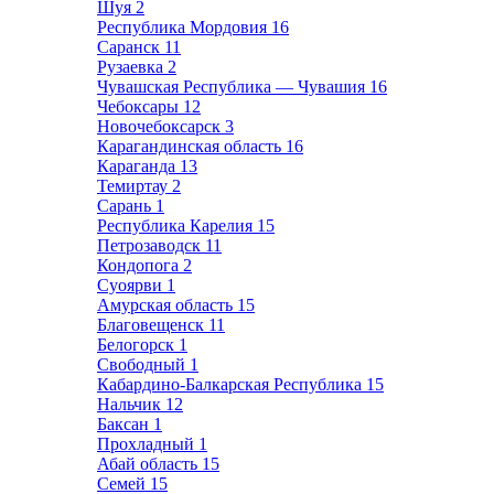
Шуя
2
Республика Мордовия
16
Саранск
11
Рузаевка
2
Чувашская Республика — Чувашия
16
Чебоксары
12
Новочебоксарск
3
Карагандинская область
16
Караганда
13
Темиртау
2
Сарань
1
Республика Карелия
15
Петрозаводск
11
Кондопога
2
Суоярви
1
Амурская область
15
Благовещенск
11
Белогорск
1
Свободный
1
Кабардино-Балкарская Республика
15
Нальчик
12
Баксан
1
Прохладный
1
Абай область
15
Семей
15