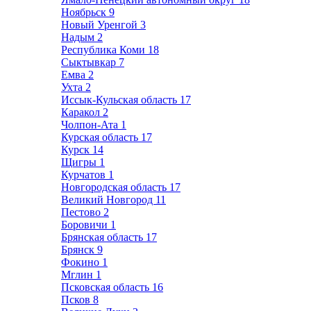
Ноябрьск
9
Новый Уренгой
3
Надым
2
Республика Коми
18
Сыктывкар
7
Емва
2
Ухта
2
Иссык-Кульская область
17
Каракол
2
Чолпон-Ата
1
Курская область
17
Курск
14
Щигры
1
Курчатов
1
Новгородская область
17
Великий Новгород
11
Пестово
2
Боровичи
1
Брянская область
17
Брянск
9
Фокино
1
Мглин
1
Псковская область
16
Псков
8