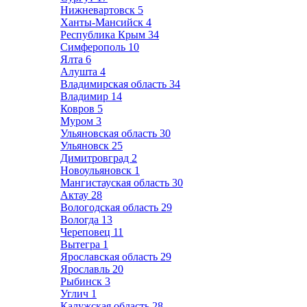
Нижневартовск
5
Ханты-Мансийск
4
Республика Крым
34
Симферополь
10
Ялта
6
Алушта
4
Владимирская область
34
Владимир
14
Ковров
5
Муром
3
Ульяновская область
30
Ульяновск
25
Димитровград
2
Новоульяновск
1
Мангистауская область
30
Актау
28
Вологодская область
29
Вологда
13
Череповец
11
Вытегра
1
Ярославская область
29
Ярославль
20
Рыбинск
3
Углич
1
Калужская область
28