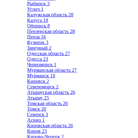
Рыбинск
3
Углич
1
Калужская область
28
Калуга
19
Обнинск
8
Пензенская область
28
Пенза
16
Кузнецк
3
Заречный
2
Одесская область
27
Одесса
23
Черноморск
1
Мурманская область
27
Мурманск
10
Кировск
2
Североморск
2
Атырауская область
26
Атырау
25
Томская область
26
Томск
20
Северск
3
Асино
1
Кировская область
26
Киров
23
Кирово-Чепецк
2