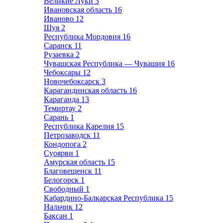
Великие Луки
3
Ивановская область
16
Иваново
12
Шуя
2
Республика Мордовия
16
Саранск
11
Рузаевка
2
Чувашская Республика — Чувашия
16
Чебоксары
12
Новочебоксарск
3
Карагандинская область
16
Караганда
13
Темиртау
2
Сарань
1
Республика Карелия
15
Петрозаводск
11
Кондопога
2
Суоярви
1
Амурская область
15
Благовещенск
11
Белогорск
1
Свободный
1
Кабардино-Балкарская Республика
15
Нальчик
12
Баксан
1