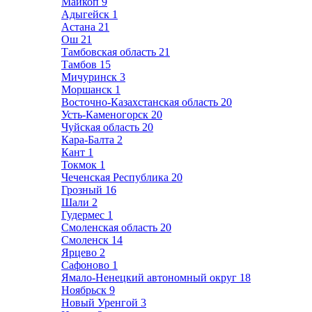
Майкоп
9
Адыгейск
1
Астана
21
Ош
21
Тамбовская область
21
Тамбов
15
Мичуринск
3
Моршанск
1
Восточно-Казахстанская область
20
Усть-Каменогорск
20
Чуйская область
20
Кара-Балта
2
Кант
1
Токмок
1
Чеченская Республика
20
Грозный
16
Шали
2
Гудермес
1
Смоленская область
20
Смоленск
14
Ярцево
2
Сафоново
1
Ямало-Ненецкий автономный округ
18
Ноябрьск
9
Новый Уренгой
3