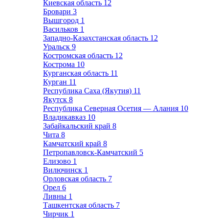
Киевская область
12
Бровари
3
Вышгород
1
Васильков
1
Западно-Казахстанская область
12
Уральск
9
Костромская область
12
Кострома
10
Курганская область
11
Курган
11
Республика Саха (Якутия)
11
Якутск
8
Республика Северная Осетия — Алания
10
Владикавказ
10
Забайкальский край
8
Чита
8
Камчатский край
8
Петропавловск-Камчатский
5
Елизово
1
Вилючинск
1
Орловская область
7
Орел
6
Ливны
1
Ташкентская область
7
Чирчик
1