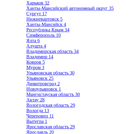
Харьков
32
Ханты-Мансийский автономный округ
35
Сургут
17
Нижневартовск
5
Ханты-Мансийск
4
Республика Крым
34
Симферополь
10
Ялта
6
Алушта
4
Владимирская область
34
Владимир
14
Ковров
5
Муром
3
Ульяновская область
30
Ульяновск
25
Димитровград
2
Новоульяновск
1
Мангистауская область
30
Актау
28
Вологодская область
29
Вологда
13
Череповец
11
Вытегра
1
Ярославская область
29
Ярославль
20