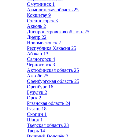
Омутнинск
1
Акмолинская область
25
Кокшетау
9
Степногорск
3
Акколь
2
Днепропетровская область
25
Днепр
22
Новомосковск
2
Республика Хакасия
25
Абакан
13
Саяногорск
4
Черногорск
3
Актюбинская область
25
Актобе
25
Оренбургская область
25
Оренбург
16
Бузулук
2
Орск
2
Рязанская область
24
Рязань
18
Скопин
1
Шацк
1
Тверская область
23
Тверь
14
Вышний Волочёк
2