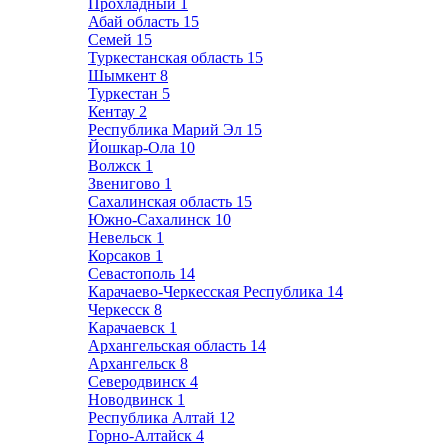
Прохладный
1
Абай область
15
Семей
15
Туркестанская область
15
Шымкент
8
Туркестан
5
Кентау
2
Республика Марий Эл
15
Йошкар-Ола
10
Волжск
1
Звенигово
1
Сахалинская область
15
Южно-Сахалинск
10
Невельск
1
Корсаков
1
Севастополь
14
Карачаево-Черкесская Республика
14
Черкесск
8
Карачаевск
1
Архангельская область
14
Архангельск
8
Северодвинск
4
Новодвинск
1
Республика Алтай
12
Горно-Алтайск
4