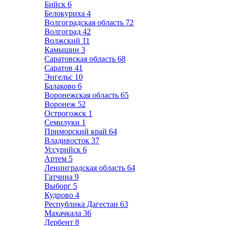
Бийск
6
Белокуриха
4
Волгоградская область
72
Волгоград
42
Волжский
11
Камышин
3
Саратовская область
68
Саратов
41
Энгельс
10
Балаково
6
Воронежская область
65
Воронеж
52
Острогожск
1
Семилуки
1
Приморский край
64
Владивосток
37
Уссурийск
6
Артем
5
Ленинградская область
64
Гатчина
9
Выборг
5
Кудрово
4
Республика Дагестан
63
Махачкала
36
Дербент
8