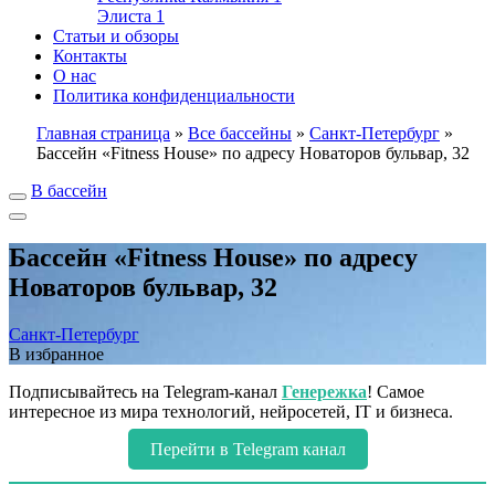
Элиста
1
Статьи и обзоры
Контакты
О нас
Политика конфиденциальности
Главная страница
»
Все бассейны
»
Санкт-Петербург
»
Бассейн «Fitness House» по адресу Новаторов бульвар, 32
В бассейн
Бассейн «Fitness House» по адресу
Новаторов бульвар, 32
Санкт-Петербург
В избранное
Подписывайтесь на Telegram-канал
Генережка
! Самое
интересное из мира технологий, нейросетей, IT и бизнеса.
Перейти в Telegram канал