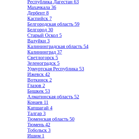
Республика Дагестан
63
Махачкала
36
Дербент
8
Каспийск
7
Белгородская область
59
Белгород
30
Старый Оскол
5
Валуйки
3
Калининградская область
54
Калининград
37
Светлогорск
5
Зеленоградск
5
Удмуртская Республика
53
Ижевск
42
Воткинск
2
Глазов
2
Бишкек
53
Алматинская область
52
Конаев
11
Капшагай
4
Талгар
3
Тюменская область
50
Тюмень
42
Тобольск
3
Ишим
1