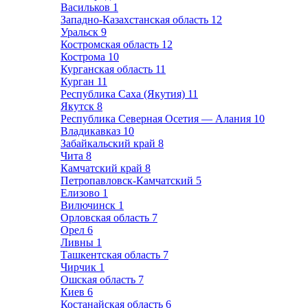
Васильков
1
Западно-Казахстанская область
12
Уральск
9
Костромская область
12
Кострома
10
Курганская область
11
Курган
11
Республика Саха (Якутия)
11
Якутск
8
Республика Северная Осетия — Алания
10
Владикавказ
10
Забайкальский край
8
Чита
8
Камчатский край
8
Петропавловск-Камчатский
5
Елизово
1
Вилючинск
1
Орловская область
7
Орел
6
Ливны
1
Ташкентская область
7
Чирчик
1
Ошская область
7
Киев
6
Костанайская область
6