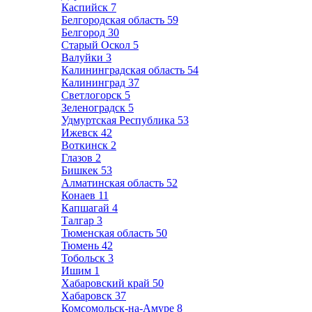
Каспийск
7
Белгородская область
59
Белгород
30
Старый Оскол
5
Валуйки
3
Калининградская область
54
Калининград
37
Светлогорск
5
Зеленоградск
5
Удмуртская Республика
53
Ижевск
42
Воткинск
2
Глазов
2
Бишкек
53
Алматинская область
52
Конаев
11
Капшагай
4
Талгар
3
Тюменская область
50
Тюмень
42
Тобольск
3
Ишим
1
Хабаровский край
50
Хабаровск
37
Комсомольск-на-Амуре
8