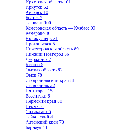
Иркутская область
101
Иркутск
62
Ангарск
10
Братск
7
Ташкент
100
Кемеровская область — Кузбасс
99
Кемерово
36
Новокузнецк
31
Прокопьевск
5
Нижегородская область
89
Нижний Новгород
56
Дзержинск
7
Кстово
6
Омская область
82
Омск
78
Ставропольский край
81
Ставрополь
22
Пятигорск
15
Ессентуки
6
Пермский край
80
Пермь
51
Соликамск
5
Чайковский
4
Алтайский край
78
Барнаул
43