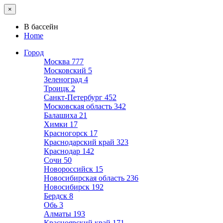
×
В бассейн
Home
Город
Москва
777
Московский
5
Зеленоград
4
Троицк
2
Санкт-Петербург
452
Московская область
342
Балашиха
21
Химки
17
Красногорск
17
Краснодарский край
323
Краснодар
142
Сочи
50
Новороссийск
15
Новосибирская область
236
Новосибирск
192
Бердск
8
Обь
3
Алматы
193
Красноярский край
171