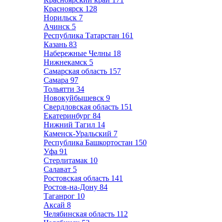
Красноярск
128
Норильск
7
Ачинск
5
Республика Татарстан
161
Казань
83
Набережные Челны
18
Нижнекамск
5
Самарская область
157
Самара
97
Тольятти
34
Новокуйбышевск
9
Свердловская область
151
Екатеринбург
84
Нижний Тагил
14
Каменск-Уральский
7
Республика Башкортостан
150
Уфа
91
Стерлитамак
10
Салават
5
Ростовская область
141
Ростов-на-Дону
84
Таганрог
10
Аксай
8
Челябинская область
112