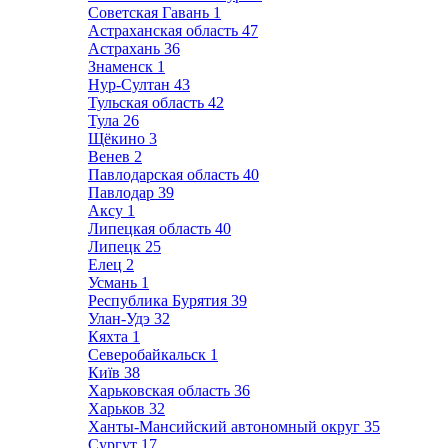
Советская Гавань
1
Астраханская область
47
Астрахань
36
Знаменск
1
Нур-Султан
43
Тульская область
42
Тула
26
Щёкино
3
Венев
2
Павлодарская область
40
Павлодар
39
Аксу
1
Липецкая область
40
Липецк
25
Елец
2
Усмань
1
Республика Бурятия
39
Улан-Удэ
32
Кяхта
1
Северобайкальск
1
Київ
38
Харьковская область
36
Харьков
32
Ханты-Мансийский автономный округ
35
Сургут
17