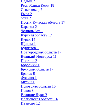
Надым
2
Республика Коми
18
Сыктывкар
7
Емва
2
Ухта
2
Иссык-Кульская область
17
Каракол
2
Чолпон-Ата
1
Курская область
17
Курск
14
Щигры
1
Курчатов
1
Новгородская область
17
Великий Новгород
11
Пестово
2
Боровичи
1
Брянская область
17
Брянск
9
Фокино
1
Мглин
1
Псковская область
16
Псков
8
Великие Луки
3
Ивановская область
16
Иваново
12