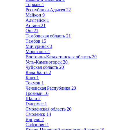
Торжок
1
Республика Адыгея
22
Майкоп
9
Адыгейск
1
Астана
21
Ош
21
Тамбовская область
21
Тамбов
15
Мичуринск
3
Моршанск
1
Восточно-Казахстанская область
20
Усть-Каменогорск
20
Чуйская область
20
Кара-Балта
2
Кант
1
Токмок
1
Чеченская Республика
20
Грозный
16
Шали
2
Гудермес
1
Смоленская область
20
Смоленск
14
Ярцево
2
Сафоново
1
Ямало-Ненецкий автономный округ
18