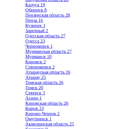
Калуга
19
Обнинск
8
Пензенская область
28
Пенза
16
Кузнецк
3
Заречный
2
Одесская область
27
Одесса
23
Черноморск
1
Мурманская область
27
Мурманск
10
Кировск
2
Североморск
2
Атырауская область
26
Атырау
25
Томская область
26
Томск
20
Северск
3
Асино
1
Кировская область
26
Киров
23
Кирово-Чепецк
2
Омутнинск
1
Акмолинская область
25