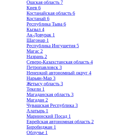
Ошская область
7
Киев
6
Костанайская область
6
Костанай
6
Республика Тыва
6
Кызыл
4
Ак-Довурак
1
Шагонар
1
Республика Ингушетия
5
Магас
2
Назрань
2
Северо-Казахстанская область
4
Петропавловск
3
Ненецкий автономный округ
4
Нарьян-Мар
3
Жетысу область
3
Текели
1
Магаданская область
3
Магадан
2
Чувашская Республика
3
Алатырь
1
Мариинский Посад
1
Еврейская автономная область
2
Биробиджан
1
Облучье
1