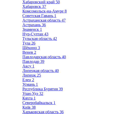
Хабаровский край
50
Хабаровск
37
Комсомольск-на-Амуре
8
Советская Гавань
1
Астраханская область
47
Астрахань
36
Знаменск
1
Нур-Султан
43
Тульская область
42
Тула
26
Щёкино
3
Венев
2
Павлодарская область
40
Павлодар
39
Аксу
1
Липецкая область
40
Липецк
25
Елец
2
Усмань
1
Республика Бурятия
39
Улан-Удэ
32
Кяхта
1
Северобайкальск
1
Київ
38
Харьковская область
36