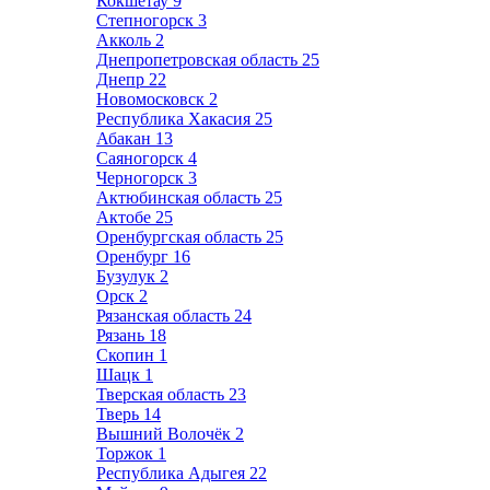
Кокшетау
9
Степногорск
3
Акколь
2
Днепропетровская область
25
Днепр
22
Новомосковск
2
Республика Хакасия
25
Абакан
13
Саяногорск
4
Черногорск
3
Актюбинская область
25
Актобе
25
Оренбургская область
25
Оренбург
16
Бузулук
2
Орск
2
Рязанская область
24
Рязань
18
Скопин
1
Шацк
1
Тверская область
23
Тверь
14
Вышний Волочёк
2
Торжок
1
Республика Адыгея
22