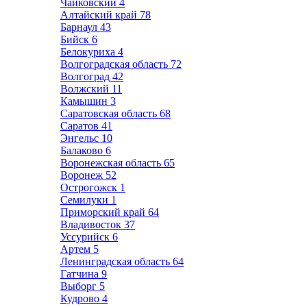
Чайковский
4
Алтайский край
78
Барнаул
43
Бийск
6
Белокуриха
4
Волгоградская область
72
Волгоград
42
Волжский
11
Камышин
3
Саратовская область
68
Саратов
41
Энгельс
10
Балаково
6
Воронежская область
65
Воронеж
52
Острогожск
1
Семилуки
1
Приморский край
64
Владивосток
37
Уссурийск
6
Артем
5
Ленинградская область
64
Гатчина
9
Выборг
5
Кудрово
4