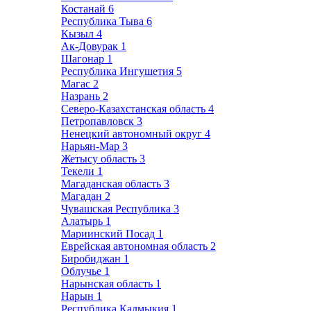
Костанай
6
Республика Тыва
6
Кызыл
4
Ак-Довурак
1
Шагонар
1
Республика Ингушетия
5
Магас
2
Назрань
2
Северо-Казахстанская область
4
Петропавловск
3
Ненецкий автономный округ
4
Нарьян-Мар
3
Жетысу область
3
Текели
1
Магаданская область
3
Магадан
2
Чувашская Республика
3
Алатырь
1
Мариинский Посад
1
Еврейская автономная область
2
Биробиджан
1
Облучье
1
Нарынская область
1
Нарын
1
Республика Калмыкия
1