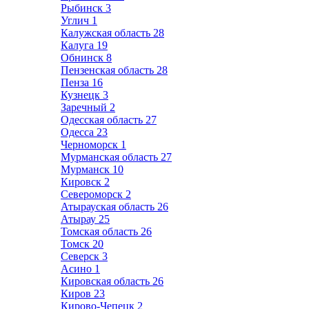
Рыбинск
3
Углич
1
Калужская область
28
Калуга
19
Обнинск
8
Пензенская область
28
Пенза
16
Кузнецк
3
Заречный
2
Одесская область
27
Одесса
23
Черноморск
1
Мурманская область
27
Мурманск
10
Кировск
2
Североморск
2
Атырауская область
26
Атырау
25
Томская область
26
Томск
20
Северск
3
Асино
1
Кировская область
26
Киров
23
Кирово-Чепецк
2