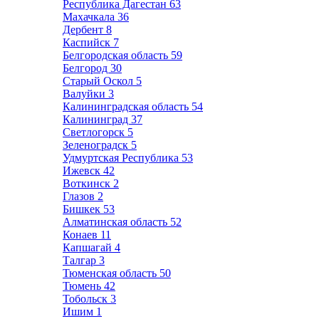
Республика Дагестан
63
Махачкала
36
Дербент
8
Каспийск
7
Белгородская область
59
Белгород
30
Старый Оскол
5
Валуйки
3
Калининградская область
54
Калининград
37
Светлогорск
5
Зеленоградск
5
Удмуртская Республика
53
Ижевск
42
Воткинск
2
Глазов
2
Бишкек
53
Алматинская область
52
Конаев
11
Капшагай
4
Талгар
3
Тюменская область
50
Тюмень
42
Тобольск
3
Ишим
1