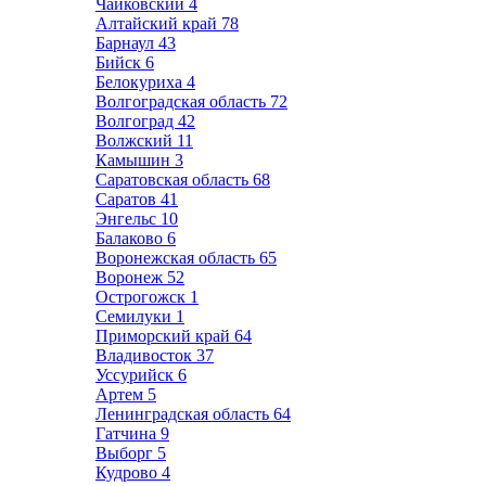
Чайковский
4
Алтайский край
78
Барнаул
43
Бийск
6
Белокуриха
4
Волгоградская область
72
Волгоград
42
Волжский
11
Камышин
3
Саратовская область
68
Саратов
41
Энгельс
10
Балаково
6
Воронежская область
65
Воронеж
52
Острогожск
1
Семилуки
1
Приморский край
64
Владивосток
37
Уссурийск
6
Артем
5
Ленинградская область
64
Гатчина
9
Выборг
5
Кудрово
4