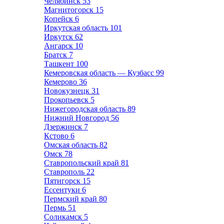
Челябинск
53
Магнитогорск
15
Копейск
6
Иркутская область
101
Иркутск
62
Ангарск
10
Братск
7
Ташкент
100
Кемеровская область — Кузбасс
99
Кемерово
36
Новокузнецк
31
Прокопьевск
5
Нижегородская область
89
Нижний Новгород
56
Дзержинск
7
Кстово
6
Омская область
82
Омск
78
Ставропольский край
81
Ставрополь
22
Пятигорск
15
Ессентуки
6
Пермский край
80
Пермь
51
Соликамск
5