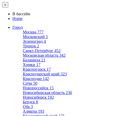
×
В бассейн
Home
Город
Москва
777
Московский
5
Зеленоград
4
Троицк
2
Санкт-Петербург
452
Московская область
342
Балашиха
21
Химки
17
Красногорск
17
Краснодарский край
323
Краснодар
142
Сочи
50
Новороссийск
15
Новосибирская область
236
Новосибирск
192
Бердск
8
Обь
3
Алматы
193
Красноярский край
171