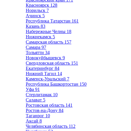
Красноярск
128
Норильск
7
Ачинск
5
Республика Татарстан
161
Казань
83
Набережные Челны
18
Нижнекамск
5
Самарская область
157
Самара
97
Тольятти
34
Новокуйбышевск
9
Свердловская область
151
Екатеринбург
84
Нижний Тагил
14
Каменск-Уральский
7
Республика Башкортостан
150
Уфа
91
Стерлитамак
10
Салават
5
Ростовская область
141
Ростов-на-Дону
84
Таганрог
10
Аксай
8
Челябинская область
112