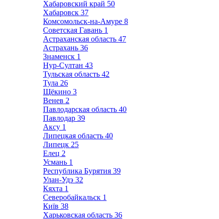
Хабаровский край
50
Хабаровск
37
Комсомольск-на-Амуре
8
Советская Гавань
1
Астраханская область
47
Астрахань
36
Знаменск
1
Нур-Султан
43
Тульская область
42
Тула
26
Щёкино
3
Венев
2
Павлодарская область
40
Павлодар
39
Аксу
1
Липецкая область
40
Липецк
25
Елец
2
Усмань
1
Республика Бурятия
39
Улан-Удэ
32
Кяхта
1
Северобайкальск
1
Київ
38
Харьковская область
36