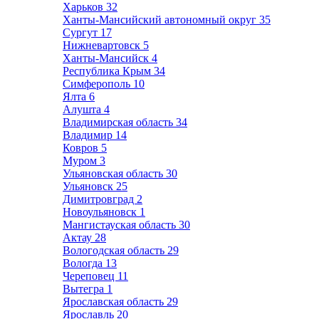
Харьков
32
Ханты-Мансийский автономный округ
35
Сургут
17
Нижневартовск
5
Ханты-Мансийск
4
Республика Крым
34
Симферополь
10
Ялта
6
Алушта
4
Владимирская область
34
Владимир
14
Ковров
5
Муром
3
Ульяновская область
30
Ульяновск
25
Димитровград
2
Новоульяновск
1
Мангистауская область
30
Актау
28
Вологодская область
29
Вологда
13
Череповец
11
Вытегра
1
Ярославская область
29
Ярославль
20