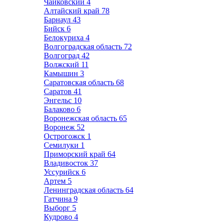
Чайковский
4
Алтайский край
78
Барнаул
43
Бийск
6
Белокуриха
4
Волгоградская область
72
Волгоград
42
Волжский
11
Камышин
3
Саратовская область
68
Саратов
41
Энгельс
10
Балаково
6
Воронежская область
65
Воронеж
52
Острогожск
1
Семилуки
1
Приморский край
64
Владивосток
37
Уссурийск
6
Артем
5
Ленинградская область
64
Гатчина
9
Выборг
5
Кудрово
4