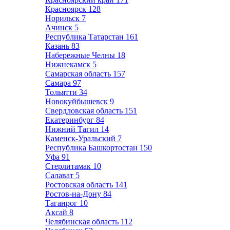
Красноярск
128
Норильск
7
Ачинск
5
Республика Татарстан
161
Казань
83
Набережные Челны
18
Нижнекамск
5
Самарская область
157
Самара
97
Тольятти
34
Новокуйбышевск
9
Свердловская область
151
Екатеринбург
84
Нижний Тагил
14
Каменск-Уральский
7
Республика Башкортостан
150
Уфа
91
Стерлитамак
10
Салават
5
Ростовская область
141
Ростов-на-Дону
84
Таганрог
10
Аксай
8
Челябинская область
112