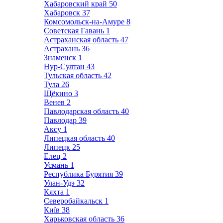
Хабаровский край
50
Хабаровск
37
Комсомольск-на-Амуре
8
Советская Гавань
1
Астраханская область
47
Астрахань
36
Знаменск
1
Нур-Султан
43
Тульская область
42
Тула
26
Щёкино
3
Венев
2
Павлодарская область
40
Павлодар
39
Аксу
1
Липецкая область
40
Липецк
25
Елец
2
Усмань
1
Республика Бурятия
39
Улан-Удэ
32
Кяхта
1
Северобайкальск
1
Київ
38
Харьковская область
36