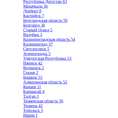
Республика Дагестан
63
Махачкала
36
Дербент
8
Каспийск
7
Белгородская область
59
Белгород
30
Старый Оскол
5
Валуйки
3
Калининградская область
54
Калининград
37
Светлогорск
5
Зеленоградск
5
Удмуртская Республика
53
Ижевск
42
Воткинск
2
Глазов
2
Бишкек
53
Алматинская область
52
Конаев
11
Капшагай
4
Талгар
3
Тюменская область
50
Тюмень
42
Тобольск
3
Ишим
1