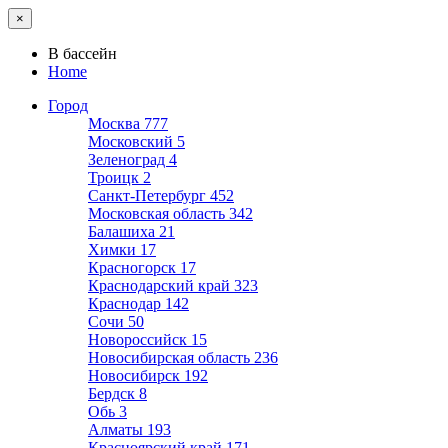
×
В бассейн
Home
Город
Москва
777
Московский
5
Зеленоград
4
Троицк
2
Санкт-Петербург
452
Московская область
342
Балашиха
21
Химки
17
Красногорск
17
Краснодарский край
323
Краснодар
142
Сочи
50
Новороссийск
15
Новосибирская область
236
Новосибирск
192
Бердск
8
Обь
3
Алматы
193
Красноярский край
171