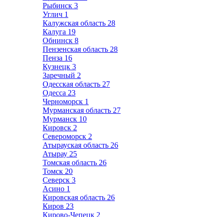
Рыбинск
3
Углич
1
Калужская область
28
Калуга
19
Обнинск
8
Пензенская область
28
Пенза
16
Кузнецк
3
Заречный
2
Одесская область
27
Одесса
23
Черноморск
1
Мурманская область
27
Мурманск
10
Кировск
2
Североморск
2
Атырауская область
26
Атырау
25
Томская область
26
Томск
20
Северск
3
Асино
1
Кировская область
26
Киров
23
Кирово-Чепецк
2