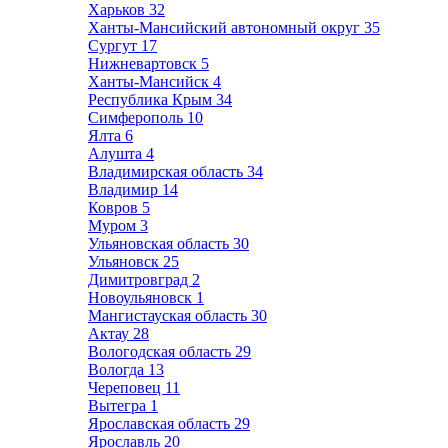
Харьков
32
Ханты-Мансийский автономный округ
35
Сургут
17
Нижневартовск
5
Ханты-Мансийск
4
Республика Крым
34
Симферополь
10
Ялта
6
Алушта
4
Владимирская область
34
Владимир
14
Ковров
5
Муром
3
Ульяновская область
30
Ульяновск
25
Димитровград
2
Новоульяновск
1
Мангистауская область
30
Актау
28
Вологодская область
29
Вологда
13
Череповец
11
Вытегра
1
Ярославская область
29
Ярославль
20