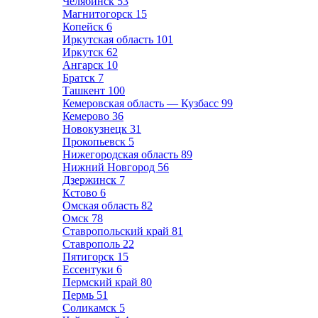
Челябинск
53
Магнитогорск
15
Копейск
6
Иркутская область
101
Иркутск
62
Ангарск
10
Братск
7
Ташкент
100
Кемеровская область — Кузбасс
99
Кемерово
36
Новокузнецк
31
Прокопьевск
5
Нижегородская область
89
Нижний Новгород
56
Дзержинск
7
Кстово
6
Омская область
82
Омск
78
Ставропольский край
81
Ставрополь
22
Пятигорск
15
Ессентуки
6
Пермский край
80
Пермь
51
Соликамск
5