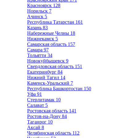
Красноярск
128
Норильск
7
Ачинск
5
Республика Татарстан
161
Казань
83
Набережные Челны
18
Нижнекамск
5
Самарская область
157
Самара
97
Тольятти
34
Новокуйбышевск
9
Свердловская область
151
Екатеринбург
84
Нижний Тагил
14
Каменск-Уральский
7
Республика Башкортостан
150
Уфа
91
Стерлитамак
10
Салават
5
Ростовская область
141
Ростов-на-Дону
84
Таганрог
10
Аксай
8
Челябинская область
112