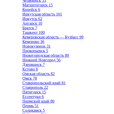
Челябинск
53
Магнитогорск
15
Копейск
6
Иркутская область
101
Иркутск
62
Ангарск
10
Братск
7
Ташкент
100
Кемеровская область — Кузбасс
99
Кемерово
36
Новокузнецк
31
Прокопьевск
5
Нижегородская область
89
Нижний Новгород
56
Дзержинск
7
Кстово
6
Омская область
82
Омск
78
Ставропольский край
81
Ставрополь
22
Пятигорск
15
Ессентуки
6
Пермский край
80
Пермь
51
Соликамск
5