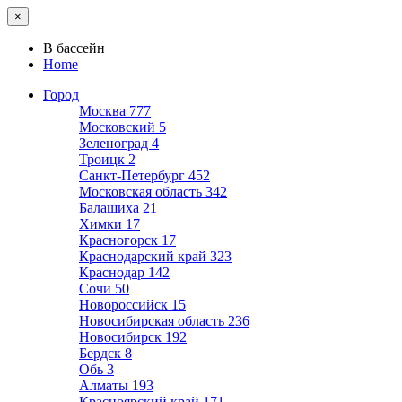
×
В бассейн
Home
Город
Москва
777
Московский
5
Зеленоград
4
Троицк
2
Санкт-Петербург
452
Московская область
342
Балашиха
21
Химки
17
Красногорск
17
Краснодарский край
323
Краснодар
142
Сочи
50
Новороссийск
15
Новосибирская область
236
Новосибирск
192
Бердск
8
Обь
3
Алматы
193
Красноярский край
171