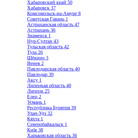
Хабаровский край
50
Хабаровск
37
Комсомольск-на-Амуре
8
Советская Гавань
1
Астраханская область
47
Астрахань
36
Знаменск
1
Нур-Султан
43
Тульская область
42
Тула
26
Щёкино
3
Венев
2
Павлодарская область
40
Павлодар
39
Аксу
1
Липецкая область
40
Липецк
25
Елец
2
Усмань
1
Республика Бурятия
39
Улан-Удэ
32
Кяхта
1
Северобайкальск
1
Київ
38
Харьковская область
36