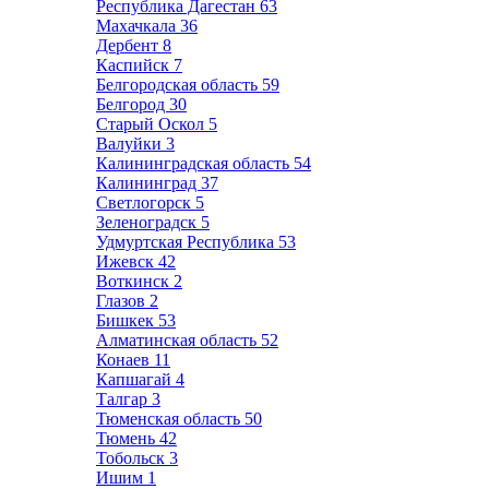
Республика Дагестан
63
Махачкала
36
Дербент
8
Каспийск
7
Белгородская область
59
Белгород
30
Старый Оскол
5
Валуйки
3
Калининградская область
54
Калининград
37
Светлогорск
5
Зеленоградск
5
Удмуртская Республика
53
Ижевск
42
Воткинск
2
Глазов
2
Бишкек
53
Алматинская область
52
Конаев
11
Капшагай
4
Талгар
3
Тюменская область
50
Тюмень
42
Тобольск
3
Ишим
1