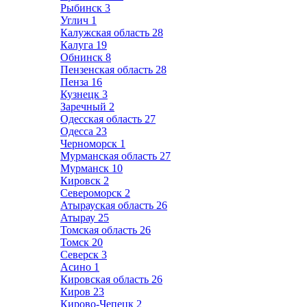
Рыбинск
3
Углич
1
Калужская область
28
Калуга
19
Обнинск
8
Пензенская область
28
Пенза
16
Кузнецк
3
Заречный
2
Одесская область
27
Одесса
23
Черноморск
1
Мурманская область
27
Мурманск
10
Кировск
2
Североморск
2
Атырауская область
26
Атырау
25
Томская область
26
Томск
20
Северск
3
Асино
1
Кировская область
26
Киров
23
Кирово-Чепецк
2