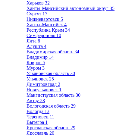
Харьков
32
Ханты-Мансийский автономный округ
35
Сургут
17
Нижневартовск
5
Ханты-Мансийск
4
Республика Крым
34
Симферополь
10
Ялта
6
Алушта
4
Владимирская область
34
Владимир
14
Ковров
5
Муром
3
Ульяновская область
30
Ульяновск
25
Димитровград
2
Новоульяновск
1
Мангистауская область
30
Актау
28
Вологодская область
29
Вологда
13
Череповец
11
Вытегра
1
Ярославская область
29
Ярославль
20