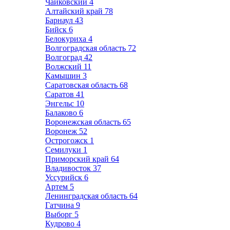
Чайковский
4
Алтайский край
78
Барнаул
43
Бийск
6
Белокуриха
4
Волгоградская область
72
Волгоград
42
Волжский
11
Камышин
3
Саратовская область
68
Саратов
41
Энгельс
10
Балаково
6
Воронежская область
65
Воронеж
52
Острогожск
1
Семилуки
1
Приморский край
64
Владивосток
37
Уссурийск
6
Артем
5
Ленинградская область
64
Гатчина
9
Выборг
5
Кудрово
4