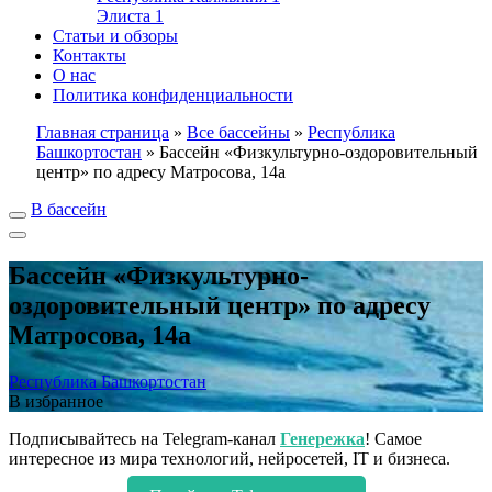
Элиста
1
Статьи и обзоры
Контакты
О нас
Политика конфиденциальности
Главная страница
»
Все бассейны
»
Республика
Башкортостан
»
Бассейн «Физкультурно-оздоровительный
центр» по адресу Матросова, 14а
В бассейн
Бассейн «Физкультурно-
оздоровительный центр» по адресу
Матросова, 14а
Республика Башкортостан
В избранное
Подписывайтесь на Telegram-канал
Генережка
! Самое
интересное из мира технологий, нейросетей, IT и бизнеса.