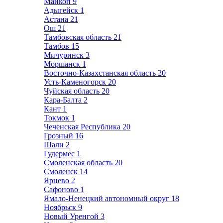
Майкоп
9
Адыгейск
1
Астана
21
Ош
21
Тамбовская область
21
Тамбов
15
Мичуринск
3
Моршанск
1
Восточно-Казахстанская область
20
Усть-Каменогорск
20
Чуйская область
20
Кара-Балта
2
Кант
1
Токмок
1
Чеченская Республика
20
Грозный
16
Шали
2
Гудермес
1
Смоленская область
20
Смоленск
14
Ярцево
2
Сафоново
1
Ямало-Ненецкий автономный округ
18
Ноябрьск
9
Новый Уренгой
3