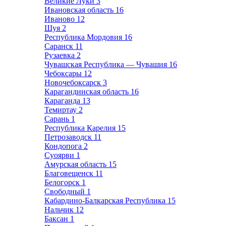
Великие Луки
3
Ивановская область
16
Иваново
12
Шуя
2
Республика Мордовия
16
Саранск
11
Рузаевка
2
Чувашская Республика — Чувашия
16
Чебоксары
12
Новочебоксарск
3
Карагандинская область
16
Караганда
13
Темиртау
2
Сарань
1
Республика Карелия
15
Петрозаводск
11
Кондопога
2
Суоярви
1
Амурская область
15
Благовещенск
11
Белогорск
1
Свободный
1
Кабардино-Балкарская Республика
15
Нальчик
12
Баксан
1