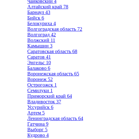
Чайковский
4
Алтайский край
78
Барнаул
43
Бийск
6
Белокуриха
4
Волгоградская область
72
Волгоград
42
Волжский
11
Камышин
3
Саратовская область
68
Саратов
41
Энгельс
10
Балаково
6
Воронежская область
65
Воронеж
52
Острогожск
1
Семилуки
1
Приморский край
64
Владивосток
37
Уссурийск
6
Артем
5
Ленинградская область
64
Гатчина
9
Выборг
5
Кудрово
4