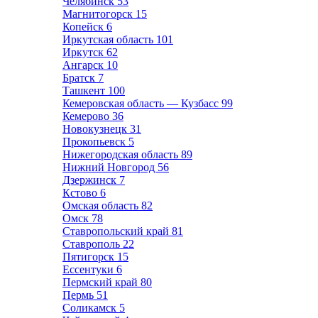
Челябинск
53
Магнитогорск
15
Копейск
6
Иркутская область
101
Иркутск
62
Ангарск
10
Братск
7
Ташкент
100
Кемеровская область — Кузбасс
99
Кемерово
36
Новокузнецк
31
Прокопьевск
5
Нижегородская область
89
Нижний Новгород
56
Дзержинск
7
Кстово
6
Омская область
82
Омск
78
Ставропольский край
81
Ставрополь
22
Пятигорск
15
Ессентуки
6
Пермский край
80
Пермь
51
Соликамск
5