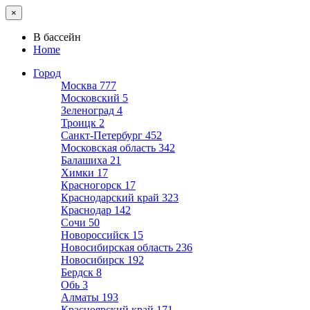
×
В бассейн
Home
Город
Москва
777
Московский
5
Зеленоград
4
Троицк
2
Санкт-Петербург
452
Московская область
342
Балашиха
21
Химки
17
Красногорск
17
Краснодарский край
323
Краснодар
142
Сочи
50
Новороссийск
15
Новосибирская область
236
Новосибирск
192
Бердск
8
Обь
3
Алматы
193
Красноярский край
171