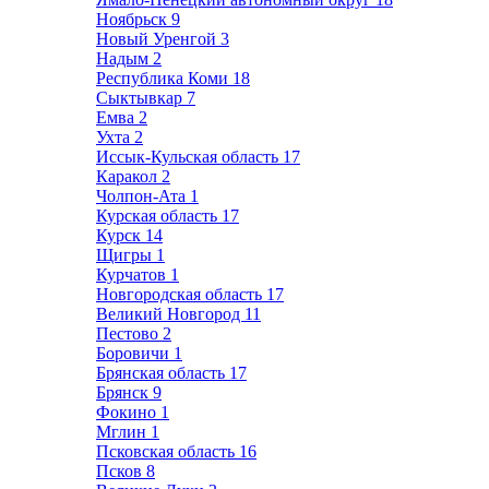
Ноябрьск
9
Новый Уренгой
3
Надым
2
Республика Коми
18
Сыктывкар
7
Емва
2
Ухта
2
Иссык-Кульская область
17
Каракол
2
Чолпон-Ата
1
Курская область
17
Курск
14
Щигры
1
Курчатов
1
Новгородская область
17
Великий Новгород
11
Пестово
2
Боровичи
1
Брянская область
17
Брянск
9
Фокино
1
Мглин
1
Псковская область
16
Псков
8