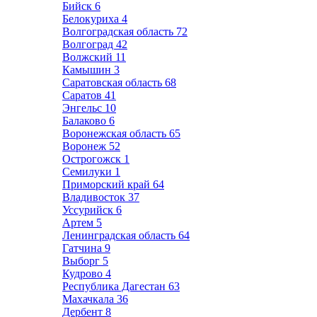
Бийск
6
Белокуриха
4
Волгоградская область
72
Волгоград
42
Волжский
11
Камышин
3
Саратовская область
68
Саратов
41
Энгельс
10
Балаково
6
Воронежская область
65
Воронеж
52
Острогожск
1
Семилуки
1
Приморский край
64
Владивосток
37
Уссурийск
6
Артем
5
Ленинградская область
64
Гатчина
9
Выборг
5
Кудрово
4
Республика Дагестан
63
Махачкала
36
Дербент
8