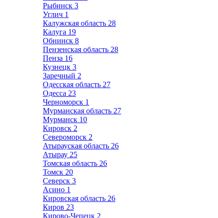
Рыбинск
3
Углич
1
Калужская область
28
Калуга
19
Обнинск
8
Пензенская область
28
Пенза
16
Кузнецк
3
Заречный
2
Одесская область
27
Одесса
23
Черноморск
1
Мурманская область
27
Мурманск
10
Кировск
2
Североморск
2
Атырауская область
26
Атырау
25
Томская область
26
Томск
20
Северск
3
Асино
1
Кировская область
26
Киров
23
Кирово-Чепецк
2