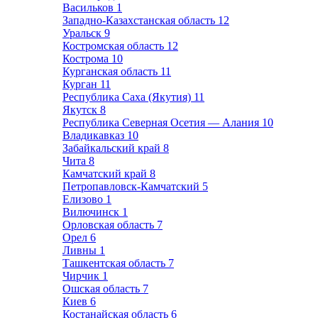
Васильков
1
Западно-Казахстанская область
12
Уральск
9
Костромская область
12
Кострома
10
Курганская область
11
Курган
11
Республика Саха (Якутия)
11
Якутск
8
Республика Северная Осетия — Алания
10
Владикавказ
10
Забайкальский край
8
Чита
8
Камчатский край
8
Петропавловск-Камчатский
5
Елизово
1
Вилючинск
1
Орловская область
7
Орел
6
Ливны
1
Ташкентская область
7
Чирчик
1
Ошская область
7
Киев
6
Костанайская область
6