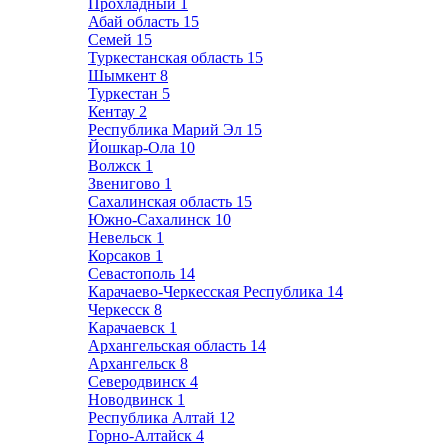
Прохладный
1
Абай область
15
Семей
15
Туркестанская область
15
Шымкент
8
Туркестан
5
Кентау
2
Республика Марий Эл
15
Йошкар-Ола
10
Волжск
1
Звенигово
1
Сахалинская область
15
Южно-Сахалинск
10
Невельск
1
Корсаков
1
Севастополь
14
Карачаево-Черкесская Республика
14
Черкесск
8
Карачаевск
1
Архангельская область
14
Архангельск
8
Северодвинск
4
Новодвинск
1
Республика Алтай
12
Горно-Алтайск
4