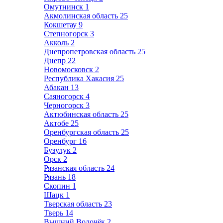
Омутнинск
1
Акмолинская область
25
Кокшетау
9
Степногорск
3
Акколь
2
Днепропетровская область
25
Днепр
22
Новомосковск
2
Республика Хакасия
25
Абакан
13
Саяногорск
4
Черногорск
3
Актюбинская область
25
Актобе
25
Оренбургская область
25
Оренбург
16
Бузулук
2
Орск
2
Рязанская область
24
Рязань
18
Скопин
1
Шацк
1
Тверская область
23
Тверь
14
Вышний Волочёк
2