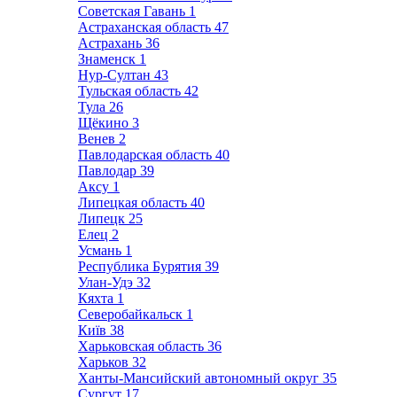
Советская Гавань
1
Астраханская область
47
Астрахань
36
Знаменск
1
Нур-Султан
43
Тульская область
42
Тула
26
Щёкино
3
Венев
2
Павлодарская область
40
Павлодар
39
Аксу
1
Липецкая область
40
Липецк
25
Елец
2
Усмань
1
Республика Бурятия
39
Улан-Удэ
32
Кяхта
1
Северобайкальск
1
Київ
38
Харьковская область
36
Харьков
32
Ханты-Мансийский автономный округ
35
Сургут
17