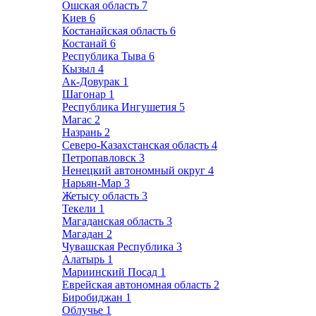
Ошская область
7
Киев
6
Костанайская область
6
Костанай
6
Республика Тыва
6
Кызыл
4
Ак-Довурак
1
Шагонар
1
Республика Ингушетия
5
Магас
2
Назрань
2
Северо-Казахстанская область
4
Петропавловск
3
Ненецкий автономный округ
4
Нарьян-Мар
3
Жетысу область
3
Текели
1
Магаданская область
3
Магадан
2
Чувашская Республика
3
Алатырь
1
Мариинский Посад
1
Еврейская автономная область
2
Биробиджан
1
Облучье
1