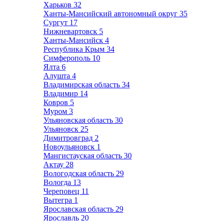
Харьков
32
Ханты-Мансийский автономный округ
35
Сургут
17
Нижневартовск
5
Ханты-Мансийск
4
Республика Крым
34
Симферополь
10
Ялта
6
Алушта
4
Владимирская область
34
Владимир
14
Ковров
5
Муром
3
Ульяновская область
30
Ульяновск
25
Димитровград
2
Новоульяновск
1
Мангистауская область
30
Актау
28
Вологодская область
29
Вологда
13
Череповец
11
Вытегра
1
Ярославская область
29
Ярославль
20