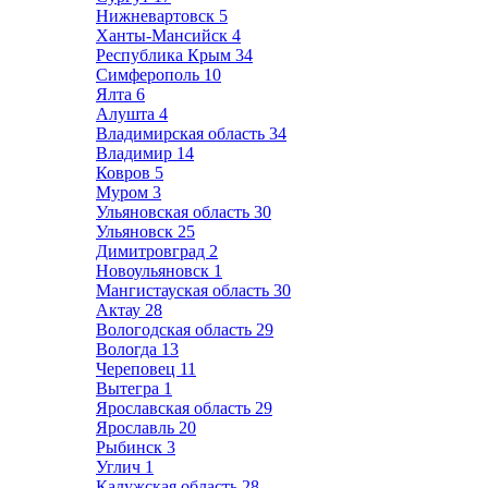
Нижневартовск
5
Ханты-Мансийск
4
Республика Крым
34
Симферополь
10
Ялта
6
Алушта
4
Владимирская область
34
Владимир
14
Ковров
5
Муром
3
Ульяновская область
30
Ульяновск
25
Димитровград
2
Новоульяновск
1
Мангистауская область
30
Актау
28
Вологодская область
29
Вологда
13
Череповец
11
Вытегра
1
Ярославская область
29
Ярославль
20
Рыбинск
3
Углич
1
Калужская область
28