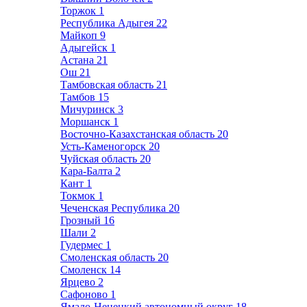
Торжок
1
Республика Адыгея
22
Майкоп
9
Адыгейск
1
Астана
21
Ош
21
Тамбовская область
21
Тамбов
15
Мичуринск
3
Моршанск
1
Восточно-Казахстанская область
20
Усть-Каменогорск
20
Чуйская область
20
Кара-Балта
2
Кант
1
Токмок
1
Чеченская Республика
20
Грозный
16
Шали
2
Гудермес
1
Смоленская область
20
Смоленск
14
Ярцево
2
Сафоново
1
Ямало-Ненецкий автономный округ
18