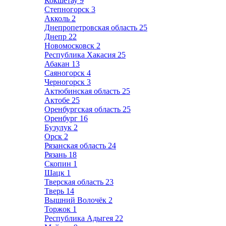
Кокшетау
9
Степногорск
3
Акколь
2
Днепропетровская область
25
Днепр
22
Новомосковск
2
Республика Хакасия
25
Абакан
13
Саяногорск
4
Черногорск
3
Актюбинская область
25
Актобе
25
Оренбургская область
25
Оренбург
16
Бузулук
2
Орск
2
Рязанская область
24
Рязань
18
Скопин
1
Шацк
1
Тверская область
23
Тверь
14
Вышний Волочёк
2
Торжок
1
Республика Адыгея
22