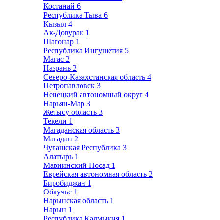
Костанай
6
Республика Тыва
6
Кызыл
4
Ак-Довурак
1
Шагонар
1
Республика Ингушетия
5
Магас
2
Назрань
2
Северо-Казахстанская область
4
Петропавловск
3
Ненецкий автономный округ
4
Нарьян-Мар
3
Жетысу область
3
Текели
1
Магаданская область
3
Магадан
2
Чувашская Республика
3
Алатырь
1
Мариинский Посад
1
Еврейская автономная область
2
Биробиджан
1
Облучье
1
Нарынская область
1
Нарын
1
Республика Калмыкия
1