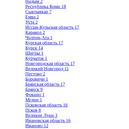
Надым
2
Республика Коми
18
Сыктывкар
7
Емва
2
Ухта
2
Иссык-Кульская область
17
Каракол
2
Чолпон-Ата
1
Курская область
17
Курск
14
Щигры
1
Курчатов
1
Новгородская область
17
Великий Новгород
11
Пестово
2
Боровичи
1
Брянская область
17
Брянск
9
Фокино
1
Мглин
1
Псковская область
16
Псков
8
Великие Луки
3
Ивановская область
16
Иваново
12