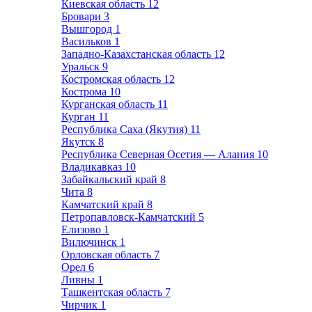
Киевская область
12
Бровари
3
Вышгород
1
Васильков
1
Западно-Казахстанская область
12
Уральск
9
Костромская область
12
Кострома
10
Курганская область
11
Курган
11
Республика Саха (Якутия)
11
Якутск
8
Республика Северная Осетия — Алания
10
Владикавказ
10
Забайкальский край
8
Чита
8
Камчатский край
8
Петропавловск-Камчатский
5
Елизово
1
Вилючинск
1
Орловская область
7
Орел
6
Ливны
1
Ташкентская область
7
Чирчик
1