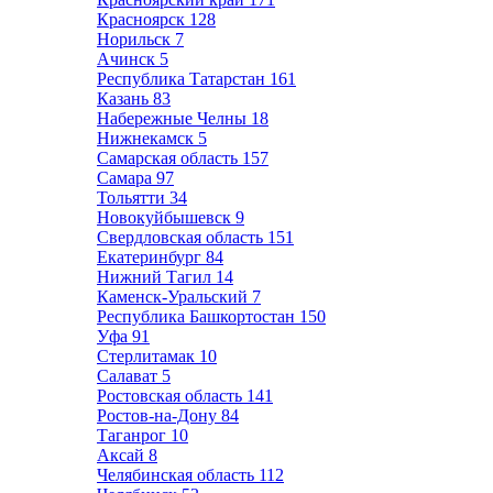
Красноярск
128
Норильск
7
Ачинск
5
Республика Татарстан
161
Казань
83
Набережные Челны
18
Нижнекамск
5
Самарская область
157
Самара
97
Тольятти
34
Новокуйбышевск
9
Свердловская область
151
Екатеринбург
84
Нижний Тагил
14
Каменск-Уральский
7
Республика Башкортостан
150
Уфа
91
Стерлитамак
10
Салават
5
Ростовская область
141
Ростов-на-Дону
84
Таганрог
10
Аксай
8
Челябинская область
112