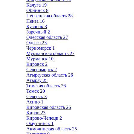
Калуга
19
Обнинск
8
Пензенская область
28
Пенза
16
Кузнецк
3
Заречный
2
Одесская область
27
Одесса
23
Черноморск
1
Мурманская область
27
Мурманск
10
Кировск
2
Североморск
2
Атырауская область
26
Атырау
25
Томская область
26
Томск
20
Северск
3
Асино
1
Кировская область
26
Киров
23
Кирово-Чепецк
2
Омутнинск
1
Акмолинская область
25