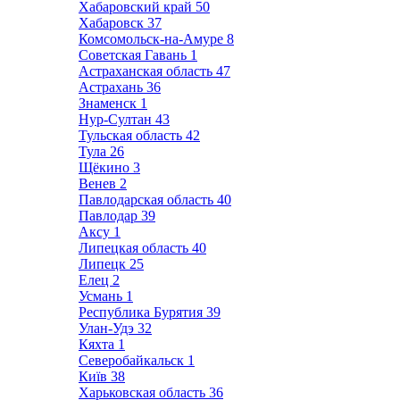
Хабаровский край
50
Хабаровск
37
Комсомольск-на-Амуре
8
Советская Гавань
1
Астраханская область
47
Астрахань
36
Знаменск
1
Нур-Султан
43
Тульская область
42
Тула
26
Щёкино
3
Венев
2
Павлодарская область
40
Павлодар
39
Аксу
1
Липецкая область
40
Липецк
25
Елец
2
Усмань
1
Республика Бурятия
39
Улан-Удэ
32
Кяхта
1
Северобайкальск
1
Київ
38
Харьковская область
36