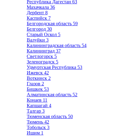
Республика Дагестан
63
Махачкала
36
Дербент
8
Каспийск
7
Белгородская область
59
Белгород
30
Старый Оскол
5
Валуйки
3
Калининградская область
54
Калининград
37
Светлогорск
5
Зеленоградск
5
Удмуртская Республика
53
Ижевск
42
Воткинск
2
Глазов
2
Бишкек
53
Алматинская область
52
Конаев
11
Капшагай
4
Талгар
3
Тюменская область
50
Тюмень
42
Тобольск
3
Ишим
1