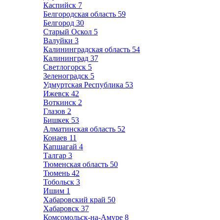
Каспийск
7
Белгородская область
59
Белгород
30
Старый Оскол
5
Валуйки
3
Калининградская область
54
Калининград
37
Светлогорск
5
Зеленоградск
5
Удмуртская Республика
53
Ижевск
42
Воткинск
2
Глазов
2
Бишкек
53
Алматинская область
52
Конаев
11
Капшагай
4
Талгар
3
Тюменская область
50
Тюмень
42
Тобольск
3
Ишим
1
Хабаровский край
50
Хабаровск
37
Комсомольск-на-Амуре
8