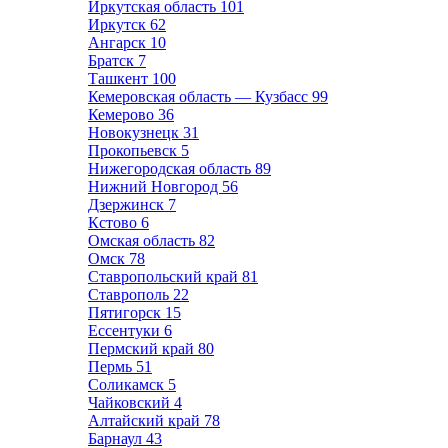
Иркутская область
101
Иркутск
62
Ангарск
10
Братск
7
Ташкент
100
Кемеровская область — Кузбасс
99
Кемерово
36
Новокузнецк
31
Прокопьевск
5
Нижегородская область
89
Нижний Новгород
56
Дзержинск
7
Кстово
6
Омская область
82
Омск
78
Ставропольский край
81
Ставрополь
22
Пятигорск
15
Ессентуки
6
Пермский край
80
Пермь
51
Соликамск
5
Чайковский
4
Алтайский край
78
Барнаул
43