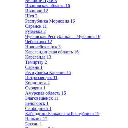
Великие Луки
3
Ивановская область
16
Иваново
12
Шуя
2
Республика Мордовия
16
Саранск
11
Рузаевка
2
Чувашская Республика — Чувашия
16
Чебоксары
12
Новочебоксарск
3
Карагандинская область
16
Караганда
13
Темиртау
2
Сарань
1
Республика Карелия
15
Петрозаводск
11
Кондопога
2
Суоярви
1
Амурская область
15
Благовещенск
11
Белогорск
1
Свободный
1
Кабардино-Балкарская Республика
15
Нальчик
12
Баксан
1