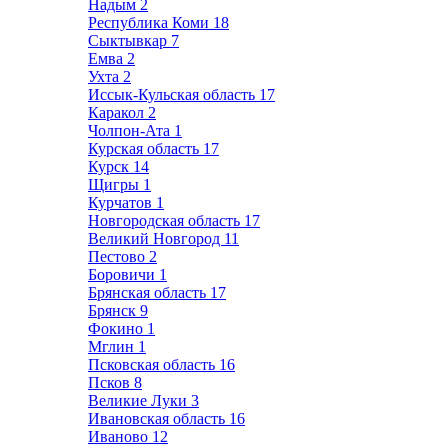
Надым
2
Республика Коми
18
Сыктывкар
7
Емва
2
Ухта
2
Иссык-Кульская область
17
Каракол
2
Чолпон-Ата
1
Курская область
17
Курск
14
Щигры
1
Курчатов
1
Новгородская область
17
Великий Новгород
11
Пестово
2
Боровичи
1
Брянская область
17
Брянск
9
Фокино
1
Мглин
1
Псковская область
16
Псков
8
Великие Луки
3
Ивановская область
16
Иваново
12