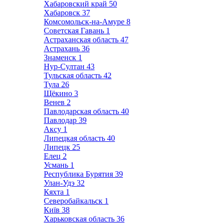
Хабаровский край
50
Хабаровск
37
Комсомольск-на-Амуре
8
Советская Гавань
1
Астраханская область
47
Астрахань
36
Знаменск
1
Нур-Султан
43
Тульская область
42
Тула
26
Щёкино
3
Венев
2
Павлодарская область
40
Павлодар
39
Аксу
1
Липецкая область
40
Липецк
25
Елец
2
Усмань
1
Республика Бурятия
39
Улан-Удэ
32
Кяхта
1
Северобайкальск
1
Київ
38
Харьковская область
36