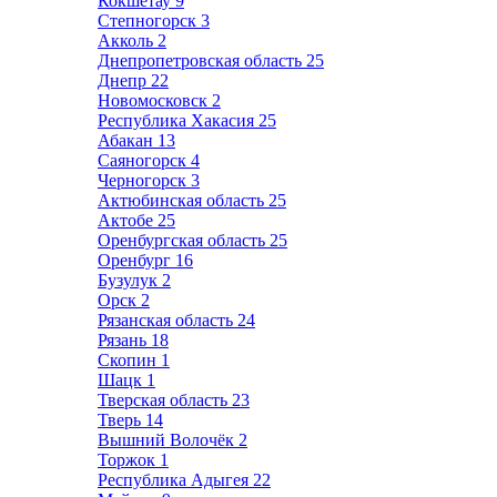
Кокшетау
9
Степногорск
3
Акколь
2
Днепропетровская область
25
Днепр
22
Новомосковск
2
Республика Хакасия
25
Абакан
13
Саяногорск
4
Черногорск
3
Актюбинская область
25
Актобе
25
Оренбургская область
25
Оренбург
16
Бузулук
2
Орск
2
Рязанская область
24
Рязань
18
Скопин
1
Шацк
1
Тверская область
23
Тверь
14
Вышний Волочёк
2
Торжок
1
Республика Адыгея
22