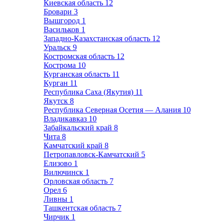
Киевская область
12
Бровари
3
Вышгород
1
Васильков
1
Западно-Казахстанская область
12
Уральск
9
Костромская область
12
Кострома
10
Курганская область
11
Курган
11
Республика Саха (Якутия)
11
Якутск
8
Республика Северная Осетия — Алания
10
Владикавказ
10
Забайкальский край
8
Чита
8
Камчатский край
8
Петропавловск-Камчатский
5
Елизово
1
Вилючинск
1
Орловская область
7
Орел
6
Ливны
1
Ташкентская область
7
Чирчик
1