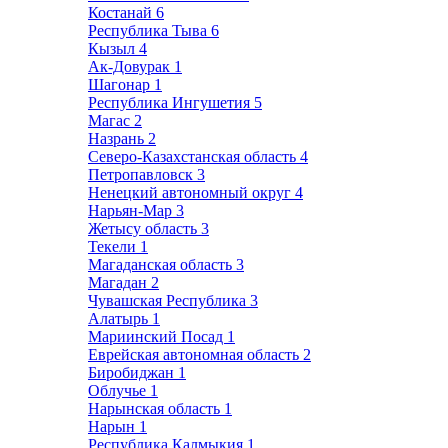
Костанай
6
Республика Тыва
6
Кызыл
4
Ак-Довурак
1
Шагонар
1
Республика Ингушетия
5
Магас
2
Назрань
2
Северо-Казахстанская область
4
Петропавловск
3
Ненецкий автономный округ
4
Нарьян-Мар
3
Жетысу область
3
Текели
1
Магаданская область
3
Магадан
2
Чувашская Республика
3
Алатырь
1
Мариинский Посад
1
Еврейская автономная область
2
Биробиджан
1
Облучье
1
Нарынская область
1
Нарын
1
Республика Калмыкия
1