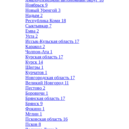
Ноябрьск
9
Новый Уренгой
3
Надым
2
Республика Коми
18
Сыктывкар
7
Емва
2
Ухта
2
Иссык-Кульская область
17
Каракол
2
Чолпон-Ата
1
Курская область
17
Курск
14
Щигры
1
Курчатов
1
Новгородская область
17
Великий Новгород
11
Пестово
2
Боровичи
1
Брянская область
17
Брянск
9
Фокино
1
Мглин
1
Псковская область
16
Псков
8