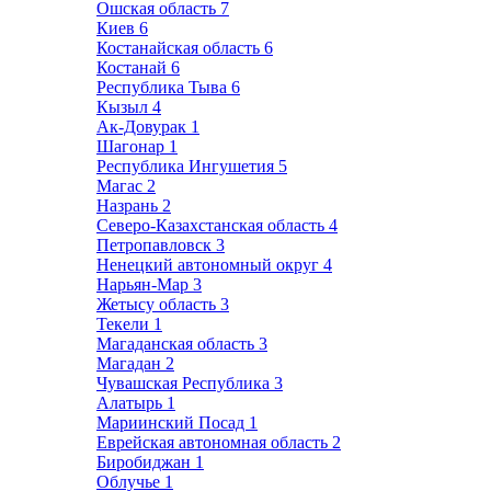
Ошская область
7
Киев
6
Костанайская область
6
Костанай
6
Республика Тыва
6
Кызыл
4
Ак-Довурак
1
Шагонар
1
Республика Ингушетия
5
Магас
2
Назрань
2
Северо-Казахстанская область
4
Петропавловск
3
Ненецкий автономный округ
4
Нарьян-Мар
3
Жетысу область
3
Текели
1
Магаданская область
3
Магадан
2
Чувашская Республика
3
Алатырь
1
Мариинский Посад
1
Еврейская автономная область
2
Биробиджан
1
Облучье
1