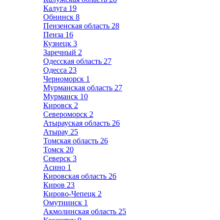
Калуга
19
Обнинск
8
Пензенская область
28
Пенза
16
Кузнецк
3
Заречный
2
Одесская область
27
Одесса
23
Черноморск
1
Мурманская область
27
Мурманск
10
Кировск
2
Североморск
2
Атырауская область
26
Атырау
25
Томская область
26
Томск
20
Северск
3
Асино
1
Кировская область
26
Киров
23
Кирово-Чепецк
2
Омутнинск
1
Акмолинская область
25