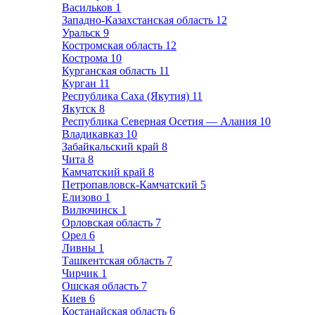
Васильков
1
Западно-Казахстанская область
12
Уральск
9
Костромская область
12
Кострома
10
Курганская область
11
Курган
11
Республика Саха (Якутия)
11
Якутск
8
Республика Северная Осетия — Алания
10
Владикавказ
10
Забайкальский край
8
Чита
8
Камчатский край
8
Петропавловск-Камчатский
5
Елизово
1
Вилючинск
1
Орловская область
7
Орел
6
Ливны
1
Ташкентская область
7
Чирчик
1
Ошская область
7
Киев
6
Костанайская область
6