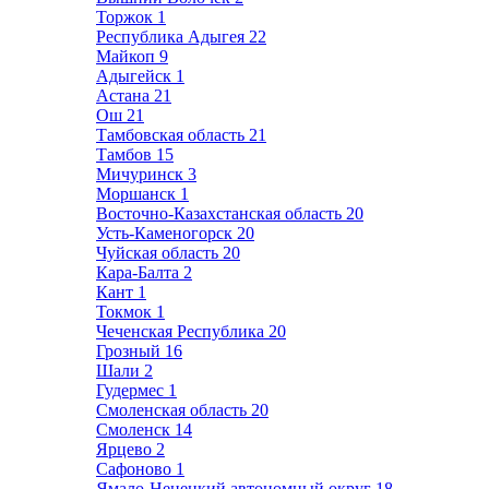
Торжок
1
Республика Адыгея
22
Майкоп
9
Адыгейск
1
Астана
21
Ош
21
Тамбовская область
21
Тамбов
15
Мичуринск
3
Моршанск
1
Восточно-Казахстанская область
20
Усть-Каменогорск
20
Чуйская область
20
Кара-Балта
2
Кант
1
Токмок
1
Чеченская Республика
20
Грозный
16
Шали
2
Гудермес
1
Смоленская область
20
Смоленск
14
Ярцево
2
Сафоново
1
Ямало-Ненецкий автономный округ
18