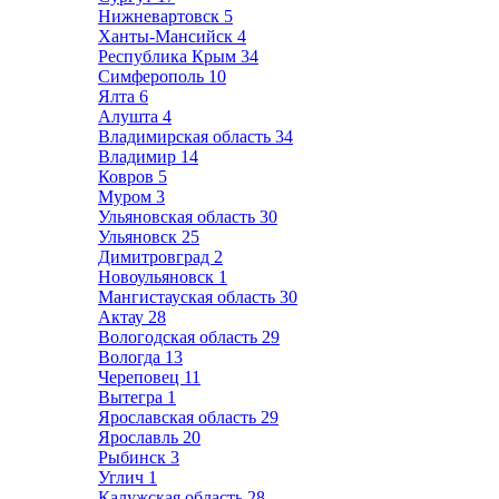
Нижневартовск
5
Ханты-Мансийск
4
Республика Крым
34
Симферополь
10
Ялта
6
Алушта
4
Владимирская область
34
Владимир
14
Ковров
5
Муром
3
Ульяновская область
30
Ульяновск
25
Димитровград
2
Новоульяновск
1
Мангистауская область
30
Актау
28
Вологодская область
29
Вологда
13
Череповец
11
Вытегра
1
Ярославская область
29
Ярославль
20
Рыбинск
3
Углич
1
Калужская область
28