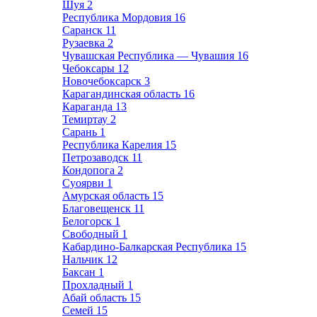
Шуя
2
Республика Мордовия
16
Саранск
11
Рузаевка
2
Чувашская Республика — Чувашия
16
Чебоксары
12
Новочебоксарск
3
Карагандинская область
16
Караганда
13
Темиртау
2
Сарань
1
Республика Карелия
15
Петрозаводск
11
Кондопога
2
Суоярви
1
Амурская область
15
Благовещенск
11
Белогорск
1
Свободный
1
Кабардино-Балкарская Республика
15
Нальчик
12
Баксан
1
Прохладный
1
Абай область
15
Семей
15