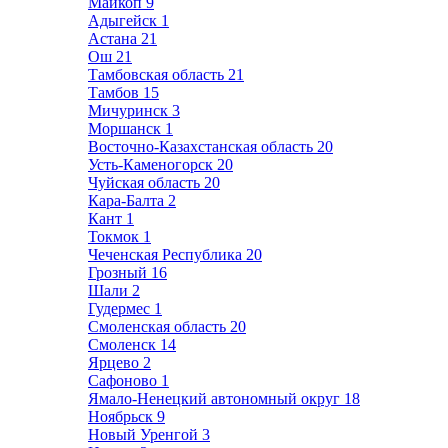
Майкоп
9
Адыгейск
1
Астана
21
Ош
21
Тамбовская область
21
Тамбов
15
Мичуринск
3
Моршанск
1
Восточно-Казахстанская область
20
Усть-Каменогорск
20
Чуйская область
20
Кара-Балта
2
Кант
1
Токмок
1
Чеченская Республика
20
Грозный
16
Шали
2
Гудермес
1
Смоленская область
20
Смоленск
14
Ярцево
2
Сафоново
1
Ямало-Ненецкий автономный округ
18
Ноябрьск
9
Новый Уренгой
3