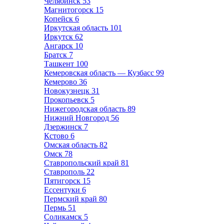
Челябинск
53
Магнитогорск
15
Копейск
6
Иркутская область
101
Иркутск
62
Ангарск
10
Братск
7
Ташкент
100
Кемеровская область — Кузбасс
99
Кемерово
36
Новокузнецк
31
Прокопьевск
5
Нижегородская область
89
Нижний Новгород
56
Дзержинск
7
Кстово
6
Омская область
82
Омск
78
Ставропольский край
81
Ставрополь
22
Пятигорск
15
Ессентуки
6
Пермский край
80
Пермь
51
Соликамск
5