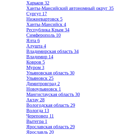
Харьков
32
Ханты-Мансийский автономный округ
35
Сургут
17
Нижневартовск
5
Ханты-Мансийск
4
Республика Крым
34
Симферополь
10
Ялта
6
Алушта
4
Владимирская область
34
Владимир
14
Ковров
5
Муром
3
Ульяновская область
30
Ульяновск
25
Димитровград
2
Новоульяновск
1
Мангистауская область
30
Актау
28
Вологодская область
29
Вологда
13
Череповец
11
Вытегра
1
Ярославская область
29
Ярославль
20