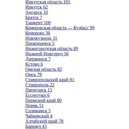
Иркутская область
101
Иркутск
62
Ангарск
10
Братск
7
Ташкент
100
Кемеровская область — Кузбасс
99
Кемерово
36
Новокузнецк
31
Прокопьевск
5
Нижегородская область
89
Нижний Новгород
56
Дзержинск
7
Кстово
6
Омская область
82
Омск
78
Ставропольский край
81
Ставрополь
22
Пятигорск
15
Ессентуки
6
Пермский край
80
Пермь
51
Соликамск
5
Чайковский
4
Алтайский край
78
Барнаул
43