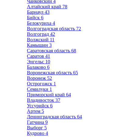
Чайковский
4
Алтайский край
78
Барнаул
43
Бийск
6
Белокуриха
4
Волгоградская область
72
Волгоград
42
Волжский
11
Камышин
3
Саратовская область
68
Саратов
41
Энгельс
10
Балаково
6
Воронежская область
65
Воронеж
52
Острогожск
1
Семилуки
1
Приморский край
64
Владивосток
37
Уссурийск
6
Артем
5
Ленинградская область
64
Гатчина
9
Выборг
5
Кудрово
4