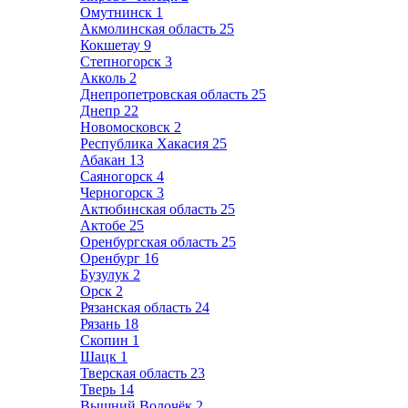
Омутнинск
1
Акмолинская область
25
Кокшетау
9
Степногорск
3
Акколь
2
Днепропетровская область
25
Днепр
22
Новомосковск
2
Республика Хакасия
25
Абакан
13
Саяногорск
4
Черногорск
3
Актюбинская область
25
Актобе
25
Оренбургская область
25
Оренбург
16
Бузулук
2
Орск
2
Рязанская область
24
Рязань
18
Скопин
1
Шацк
1
Тверская область
23
Тверь
14
Вышний Волочёк
2