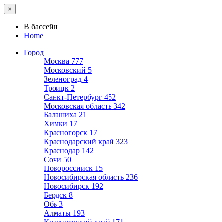
×
В бассейн
Home
Город
Москва
777
Московский
5
Зеленоград
4
Троицк
2
Санкт-Петербург
452
Московская область
342
Балашиха
21
Химки
17
Красногорск
17
Краснодарский край
323
Краснодар
142
Сочи
50
Новороссийск
15
Новосибирская область
236
Новосибирск
192
Бердск
8
Обь
3
Алматы
193
Красноярский край
171