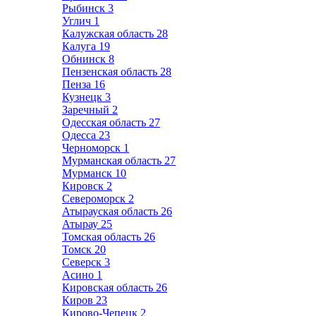
Рыбинск
3
Углич
1
Калужская область
28
Калуга
19
Обнинск
8
Пензенская область
28
Пенза
16
Кузнецк
3
Заречный
2
Одесская область
27
Одесса
23
Черноморск
1
Мурманская область
27
Мурманск
10
Кировск
2
Североморск
2
Атырауская область
26
Атырау
25
Томская область
26
Томск
20
Северск
3
Асино
1
Кировская область
26
Киров
23
Кирово-Чепецк
2