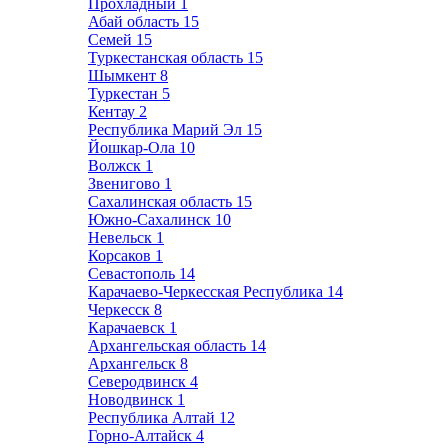
Прохладный
1
Абай область
15
Семей
15
Туркестанская область
15
Шымкент
8
Туркестан
5
Кентау
2
Республика Марий Эл
15
Йошкар-Ола
10
Волжск
1
Звенигово
1
Сахалинская область
15
Южно-Сахалинск
10
Невельск
1
Корсаков
1
Севастополь
14
Карачаево-Черкесская Республика
14
Черкесск
8
Карачаевск
1
Архангельская область
14
Архангельск
8
Северодвинск
4
Новодвинск
1
Республика Алтай
12
Горно-Алтайск
4