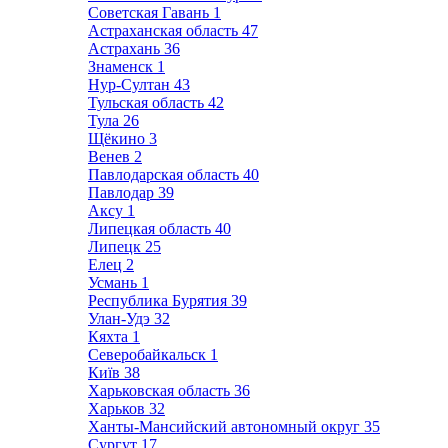
Советская Гавань
1
Астраханская область
47
Астрахань
36
Знаменск
1
Нур-Султан
43
Тульская область
42
Тула
26
Щёкино
3
Венев
2
Павлодарская область
40
Павлодар
39
Аксу
1
Липецкая область
40
Липецк
25
Елец
2
Усмань
1
Республика Бурятия
39
Улан-Удэ
32
Кяхта
1
Северобайкальск
1
Київ
38
Харьковская область
36
Харьков
32
Ханты-Мансийский автономный округ
35
Сургут
17