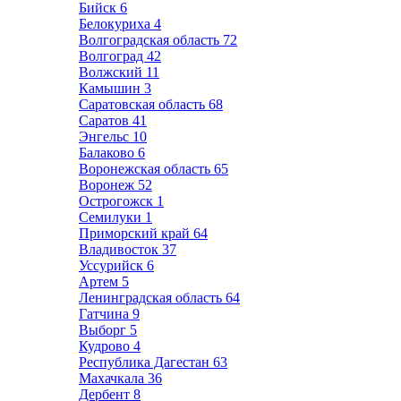
Бийск
6
Белокуриха
4
Волгоградская область
72
Волгоград
42
Волжский
11
Камышин
3
Саратовская область
68
Саратов
41
Энгельс
10
Балаково
6
Воронежская область
65
Воронеж
52
Острогожск
1
Семилуки
1
Приморский край
64
Владивосток
37
Уссурийск
6
Артем
5
Ленинградская область
64
Гатчина
9
Выборг
5
Кудрово
4
Республика Дагестан
63
Махачкала
36
Дербент
8