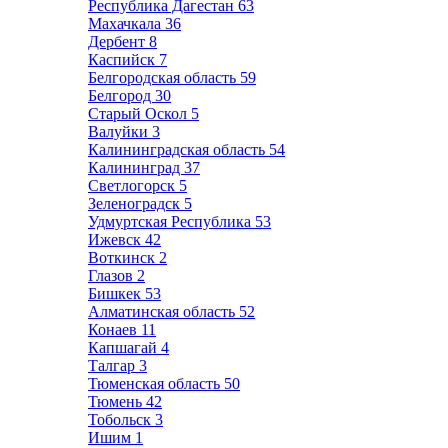
Республика Дагестан
63
Махачкала
36
Дербент
8
Каспийск
7
Белгородская область
59
Белгород
30
Старый Оскол
5
Валуйки
3
Калининградская область
54
Калининград
37
Светлогорск
5
Зеленоградск
5
Удмуртская Республика
53
Ижевск
42
Воткинск
2
Глазов
2
Бишкек
53
Алматинская область
52
Конаев
11
Капшагай
4
Талгар
3
Тюменская область
50
Тюмень
42
Тобольск
3
Ишим
1