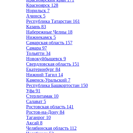
Красноярск
128
Норильск
7
Ачинск
5
Республика Татарстан
161
Казань
83
Набережные Челны
18
Нижнекамск
5
Самарская область
157
Самара
97
Тольятти
34
Новокуйбышевск
9
Свердловская область
151
Екатеринбург
84
Нижний Тагил
14
Каменск-Уральский
7
Республика Башкортостан
150
Уфа
91
Стерлитамак
10
Салават
5
Ростовская область
141
Ростов-на-Дону
84
Таганрог
10
Аксай
8
Челябинская область
112