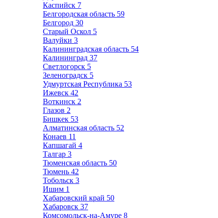
Каспийск
7
Белгородская область
59
Белгород
30
Старый Оскол
5
Валуйки
3
Калининградская область
54
Калининград
37
Светлогорск
5
Зеленоградск
5
Удмуртская Республика
53
Ижевск
42
Воткинск
2
Глазов
2
Бишкек
53
Алматинская область
52
Конаев
11
Капшагай
4
Талгар
3
Тюменская область
50
Тюмень
42
Тобольск
3
Ишим
1
Хабаровский край
50
Хабаровск
37
Комсомольск-на-Амуре
8