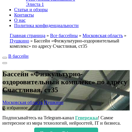
Элиста
1
Статьи и обзоры
Контакты
О нас
Политика конфиденциальности
Главная страница
»
Все бассейны
»
Московская область
»
Пушкино
»
Бассейн «Физкультурно-оздоровительный
комплекс» по адресу Счастливая, ст35
В бассейн
Бассейн «Физкультурно-
оздоровительный комплекс» по адресу
Счастливая, ст35
Московская область
Пушкино
В избранное
Подписывайтесь на Telegram-канал
Генережка
! Самое
интересное из мира технологий, нейросетей, IT и бизнеса.