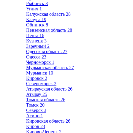
Рыбинск
3
Углич
1
Калужская область
28
Калуга
19
Обнинск
8
Пензенская область
28
Пенза
16
Кузнецк
3
Заречный
2
Одесская область
27
Одесса
23
Черноморск
1
Мурманская область
27
Мурманск
10
Кировск
2
Североморск
2
Атырауская область
26
Атырау
25
Томская область
26
Томск
20
Северск
3
Асино
1
Кировская область
26
Киров
23
Кирово-Чепецк
2