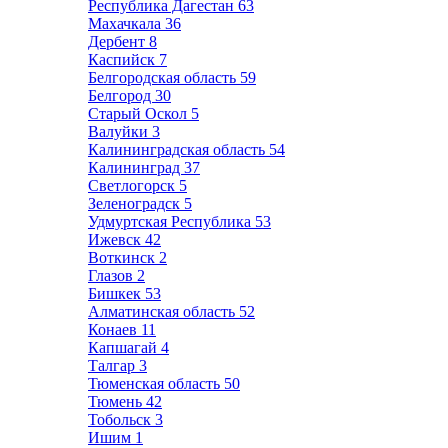
Республика Дагестан
63
Махачкала
36
Дербент
8
Каспийск
7
Белгородская область
59
Белгород
30
Старый Оскол
5
Валуйки
3
Калининградская область
54
Калининград
37
Светлогорск
5
Зеленоградск
5
Удмуртская Республика
53
Ижевск
42
Воткинск
2
Глазов
2
Бишкек
53
Алматинская область
52
Конаев
11
Капшагай
4
Талгар
3
Тюменская область
50
Тюмень
42
Тобольск
3
Ишим
1