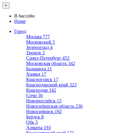
×
В бассейн
Home
Город
Москва
777
Московский
5
Зеленоград
4
Троицк
2
Санкт-Петербург
452
Московская область
342
Балашиха
21
Химки
17
Красногорск
17
Краснодарский край
323
Краснодар
142
Сочи
50
Новороссийск
15
Новосибирская область
236
Новосибирск
192
Бердск
8
Обь
3
Алматы
193
Красноярский край
171