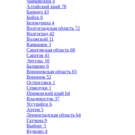
Чайковский
4
Алтайский край
78
Барнаул
43
Бийск
6
Белокуриха
4
Волгоградская область
72
Волгоград
42
Волжский
11
Камышин
3
Саратовская область
68
Саратов
41
Энгельс
10
Балаково
6
Воронежская область
65
Воронеж
52
Острогожск
1
Семилуки
1
Приморский край
64
Владивосток
37
Уссурийск
6
Артем
5
Ленинградская область
64
Гатчина
9
Выборг
5
Кудрово
4