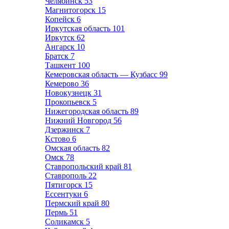
Челябинск
53
Магнитогорск
15
Копейск
6
Иркутская область
101
Иркутск
62
Ангарск
10
Братск
7
Ташкент
100
Кемеровская область — Кузбасс
99
Кемерово
36
Новокузнецк
31
Прокопьевск
5
Нижегородская область
89
Нижний Новгород
56
Дзержинск
7
Кстово
6
Омская область
82
Омск
78
Ставропольский край
81
Ставрополь
22
Пятигорск
15
Ессентуки
6
Пермский край
80
Пермь
51
Соликамск
5