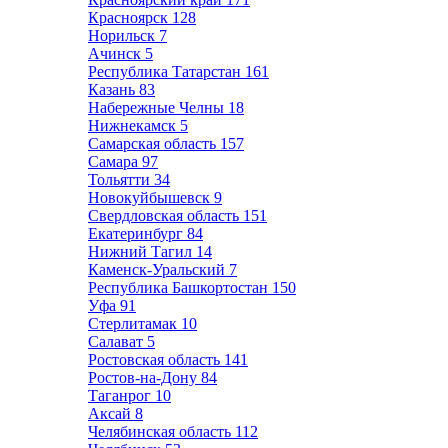
Красноярск
128
Норильск
7
Ачинск
5
Республика Татарстан
161
Казань
83
Набережные Челны
18
Нижнекамск
5
Самарская область
157
Самара
97
Тольятти
34
Новокуйбышевск
9
Свердловская область
151
Екатеринбург
84
Нижний Тагил
14
Каменск-Уральский
7
Республика Башкортостан
150
Уфа
91
Стерлитамак
10
Салават
5
Ростовская область
141
Ростов-на-Дону
84
Таганрог
10
Аксай
8
Челябинская область
112