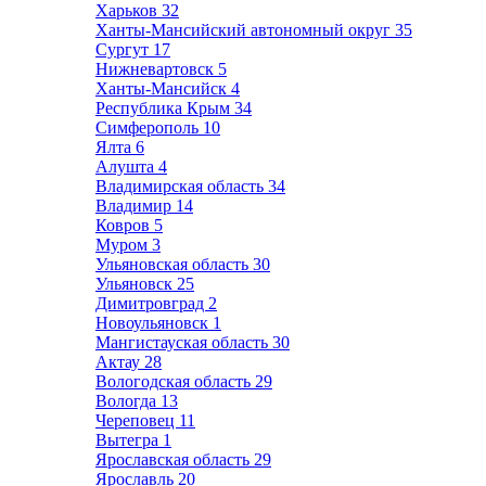
Харьков
32
Ханты-Мансийский автономный округ
35
Сургут
17
Нижневартовск
5
Ханты-Мансийск
4
Республика Крым
34
Симферополь
10
Ялта
6
Алушта
4
Владимирская область
34
Владимир
14
Ковров
5
Муром
3
Ульяновская область
30
Ульяновск
25
Димитровград
2
Новоульяновск
1
Мангистауская область
30
Актау
28
Вологодская область
29
Вологда
13
Череповец
11
Вытегра
1
Ярославская область
29
Ярославль
20