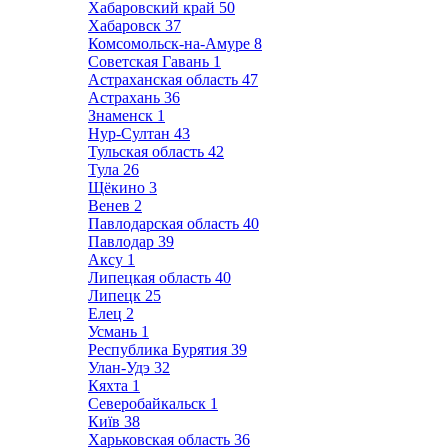
Хабаровский край
50
Хабаровск
37
Комсомольск-на-Амуре
8
Советская Гавань
1
Астраханская область
47
Астрахань
36
Знаменск
1
Нур-Султан
43
Тульская область
42
Тула
26
Щёкино
3
Венев
2
Павлодарская область
40
Павлодар
39
Аксу
1
Липецкая область
40
Липецк
25
Елец
2
Усмань
1
Республика Бурятия
39
Улан-Удэ
32
Кяхта
1
Северобайкальск
1
Київ
38
Харьковская область
36