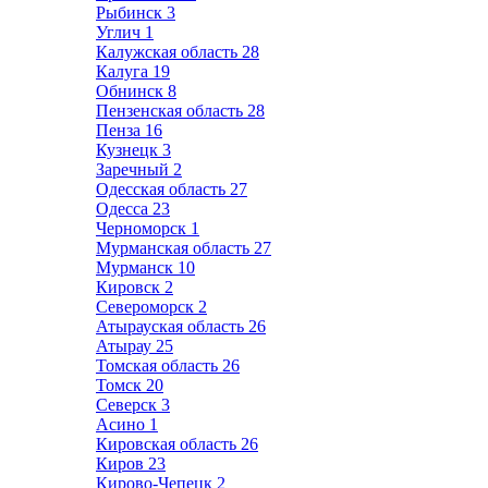
Рыбинск
3
Углич
1
Калужская область
28
Калуга
19
Обнинск
8
Пензенская область
28
Пенза
16
Кузнецк
3
Заречный
2
Одесская область
27
Одесса
23
Черноморск
1
Мурманская область
27
Мурманск
10
Кировск
2
Североморск
2
Атырауская область
26
Атырау
25
Томская область
26
Томск
20
Северск
3
Асино
1
Кировская область
26
Киров
23
Кирово-Чепецк
2