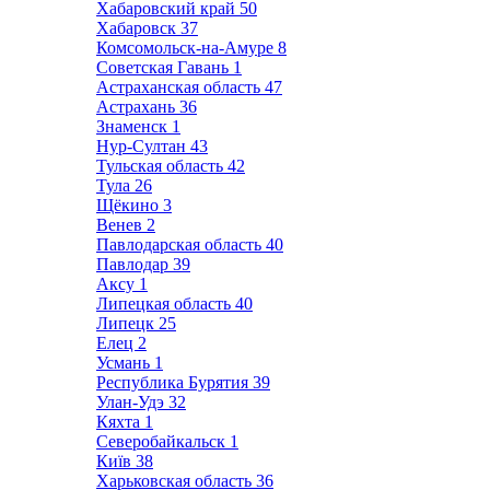
Хабаровский край
50
Хабаровск
37
Комсомольск-на-Амуре
8
Советская Гавань
1
Астраханская область
47
Астрахань
36
Знаменск
1
Нур-Султан
43
Тульская область
42
Тула
26
Щёкино
3
Венев
2
Павлодарская область
40
Павлодар
39
Аксу
1
Липецкая область
40
Липецк
25
Елец
2
Усмань
1
Республика Бурятия
39
Улан-Удэ
32
Кяхта
1
Северобайкальск
1
Київ
38
Харьковская область
36