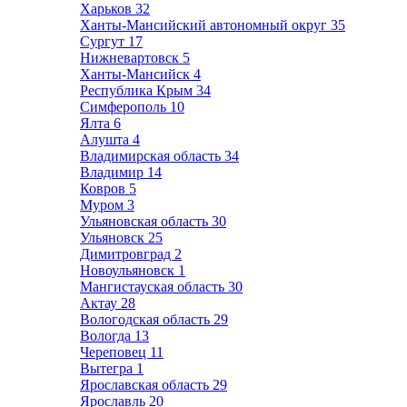
Харьков
32
Ханты-Мансийский автономный округ
35
Сургут
17
Нижневартовск
5
Ханты-Мансийск
4
Республика Крым
34
Симферополь
10
Ялта
6
Алушта
4
Владимирская область
34
Владимир
14
Ковров
5
Муром
3
Ульяновская область
30
Ульяновск
25
Димитровград
2
Новоульяновск
1
Мангистауская область
30
Актау
28
Вологодская область
29
Вологда
13
Череповец
11
Вытегра
1
Ярославская область
29
Ярославль
20