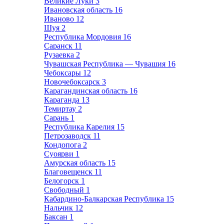
Великие Луки
3
Ивановская область
16
Иваново
12
Шуя
2
Республика Мордовия
16
Саранск
11
Рузаевка
2
Чувашская Республика — Чувашия
16
Чебоксары
12
Новочебоксарск
3
Карагандинская область
16
Караганда
13
Темиртау
2
Сарань
1
Республика Карелия
15
Петрозаводск
11
Кондопога
2
Суоярви
1
Амурская область
15
Благовещенск
11
Белогорск
1
Свободный
1
Кабардино-Балкарская Республика
15
Нальчик
12
Баксан
1