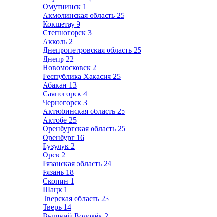
Омутнинск
1
Акмолинская область
25
Кокшетау
9
Степногорск
3
Акколь
2
Днепропетровская область
25
Днепр
22
Новомосковск
2
Республика Хакасия
25
Абакан
13
Саяногорск
4
Черногорск
3
Актюбинская область
25
Актобе
25
Оренбургская область
25
Оренбург
16
Бузулук
2
Орск
2
Рязанская область
24
Рязань
18
Скопин
1
Шацк
1
Тверская область
23
Тверь
14
Вышний Волочёк
2