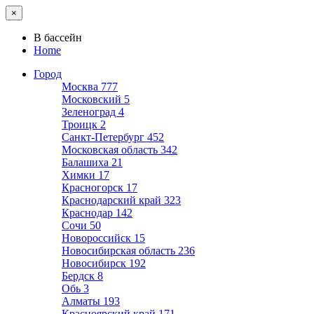
×
В бассейн
Home
Город
Москва
777
Московский
5
Зеленоград
4
Троицк
2
Санкт-Петербург
452
Московская область
342
Балашиха
21
Химки
17
Красногорск
17
Краснодарский край
323
Краснодар
142
Сочи
50
Новороссийск
15
Новосибирская область
236
Новосибирск
192
Бердск
8
Обь
3
Алматы
193
Красноярский край
171