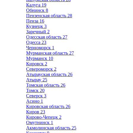
Калуга
19
Обнинск
8
Пензенская область
28
Пенза
16
Кузнецк
3
Заречный
2
Одесская область
27
Одесса
23
Черноморск
1
Мурманская область
27
Мурманск
10
Кировск
2
Североморск
2
Атырауская область
26
Атырау
25
Томская область
26
Томск
20
Северск
3
Асино
1
Кировская область
26
Киров
23
Кирово-Чепецк
2
Омутнинск
1
Акмолинская область
25