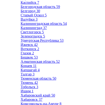
Каспийск
7
Белгородская область
59
Белгород
30
Старый Оскол
5
Валуйки
3
Калининградская область
54
Калининград
37
Светлогорск
5
Зеленоградск
5
Удмуртская Республика
53
Ижевск
42
Воткинск
2
Глазов
2
Бишкек
53
Алматинская область
52
Конаев
11
Капшагай
4
Талгар
3
Тюменская область
50
Тюмень
42
Тобольск
3
Ишим
1
Хабаровский край
50
Хабаровск
37
Комсомольск-на-Амуре
8