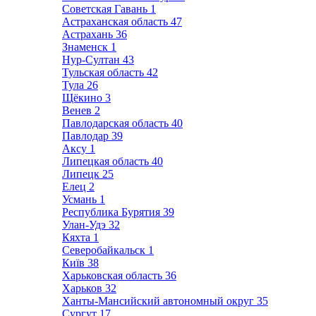
Советская Гавань
1
Астраханская область
47
Астрахань
36
Знаменск
1
Нур-Султан
43
Тульская область
42
Тула
26
Щёкино
3
Венев
2
Павлодарская область
40
Павлодар
39
Аксу
1
Липецкая область
40
Липецк
25
Елец
2
Усмань
1
Республика Бурятия
39
Улан-Удэ
32
Кяхта
1
Северобайкальск
1
Київ
38
Харьковская область
36
Харьков
32
Ханты-Мансийский автономный округ
35
Сургут
17