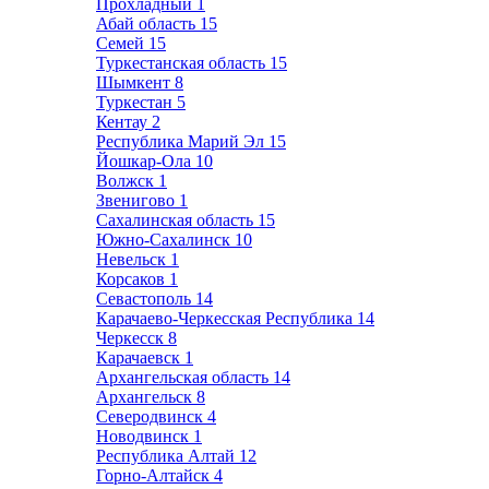
Прохладный
1
Абай область
15
Семей
15
Туркестанская область
15
Шымкент
8
Туркестан
5
Кентау
2
Республика Марий Эл
15
Йошкар-Ола
10
Волжск
1
Звенигово
1
Сахалинская область
15
Южно-Сахалинск
10
Невельск
1
Корсаков
1
Севастополь
14
Карачаево-Черкесская Республика
14
Черкесск
8
Карачаевск
1
Архангельская область
14
Архангельск
8
Северодвинск
4
Новодвинск
1
Республика Алтай
12
Горно-Алтайск
4