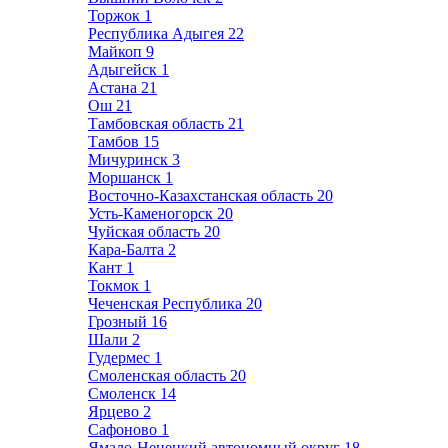
Торжок
1
Республика Адыгея
22
Майкоп
9
Адыгейск
1
Астана
21
Ош
21
Тамбовская область
21
Тамбов
15
Мичуринск
3
Моршанск
1
Восточно-Казахстанская область
20
Усть-Каменогорск
20
Чуйская область
20
Кара-Балта
2
Кант
1
Токмок
1
Чеченская Республика
20
Грозный
16
Шали
2
Гудермес
1
Смоленская область
20
Смоленск
14
Ярцево
2
Сафоново
1
Ямало-Ненецкий автономный округ
18