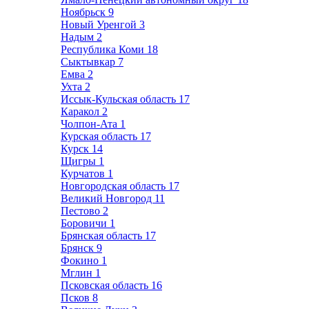
Ноябрьск
9
Новый Уренгой
3
Надым
2
Республика Коми
18
Сыктывкар
7
Емва
2
Ухта
2
Иссык-Кульская область
17
Каракол
2
Чолпон-Ата
1
Курская область
17
Курск
14
Щигры
1
Курчатов
1
Новгородская область
17
Великий Новгород
11
Пестово
2
Боровичи
1
Брянская область
17
Брянск
9
Фокино
1
Мглин
1
Псковская область
16
Псков
8