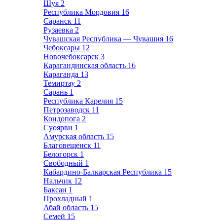
Шуя
2
Республика Мордовия
16
Саранск
11
Рузаевка
2
Чувашская Республика — Чувашия
16
Чебоксары
12
Новочебоксарск
3
Карагандинская область
16
Караганда
13
Темиртау
2
Сарань
1
Республика Карелия
15
Петрозаводск
11
Кондопога
2
Суоярви
1
Амурская область
15
Благовещенск
11
Белогорск
1
Свободный
1
Кабардино-Балкарская Республика
15
Нальчик
12
Баксан
1
Прохладный
1
Абай область
15
Семей
15