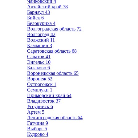
Чайковский
4
Алтайский край
78
Барнаул
43
Бийск
6
Белокуриха
4
Волгоградская область
72
Волгоград
42
Волжский
11
Камышин
3
Саратовская область
68
Саратов
41
Энгельс
10
Балаково
6
Воронежская область
65
Воронеж
52
Острогожск
1
Семилуки
1
Приморский край
64
Владивосток
37
Уссурийск
6
Артем
5
Ленинградская область
64
Гатчина
9
Выборг
5
Кудрово
4