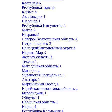
Костанай
6
Республика Тыва
6
Кызыл
4
Ак-Довурак
1
Шагонар
1
Республика Ингушетия
5
Магас
2
Назрань
2
Северо-Казахстанская область
4
Петропавловск
3
Ненецкий автономный округ
4
Нарьян-Мар
3
Жетысу область
3
Текели
1
Магаданская область
3
Магадан
2
Чувашская Республика
3
Алатырь
1
Мариинский Посад
1
Еврейская автономная область
2
Биробиджан
1
Облучье
1
Нарынская область
1
Нарын
1
Республика Калмыкия
1