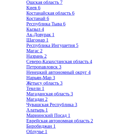
Ошская область
7
Киев
6
Костанайская область
6
Костанай
6
Республика Тыва
6
Кызыл
4
Ак-Довурак
1
Шагонар
1
Республика Ингушетия
5
Магас
2
Назрань
2
Северо-Казахстанская область
4
Петропавловск
3
Ненецкий автономный округ
4
Нарьян-Мар
3
Жетысу область
3
Текели
1
Магаданская область
3
Магадан
2
Чувашская Республика
3
Алатырь
1
Мариинский Посад
1
Еврейская автономная область
2
Биробиджан
1
Облучье
1