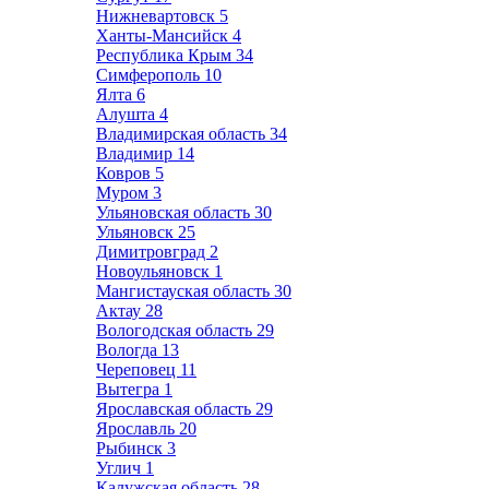
Нижневартовск
5
Ханты-Мансийск
4
Республика Крым
34
Симферополь
10
Ялта
6
Алушта
4
Владимирская область
34
Владимир
14
Ковров
5
Муром
3
Ульяновская область
30
Ульяновск
25
Димитровград
2
Новоульяновск
1
Мангистауская область
30
Актау
28
Вологодская область
29
Вологда
13
Череповец
11
Вытегра
1
Ярославская область
29
Ярославль
20
Рыбинск
3
Углич
1
Калужская область
28