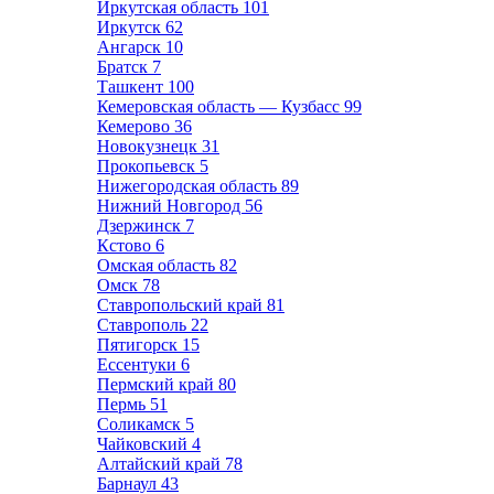
Иркутская область
101
Иркутск
62
Ангарск
10
Братск
7
Ташкент
100
Кемеровская область — Кузбасс
99
Кемерово
36
Новокузнецк
31
Прокопьевск
5
Нижегородская область
89
Нижний Новгород
56
Дзержинск
7
Кстово
6
Омская область
82
Омск
78
Ставропольский край
81
Ставрополь
22
Пятигорск
15
Ессентуки
6
Пермский край
80
Пермь
51
Соликамск
5
Чайковский
4
Алтайский край
78
Барнаул
43