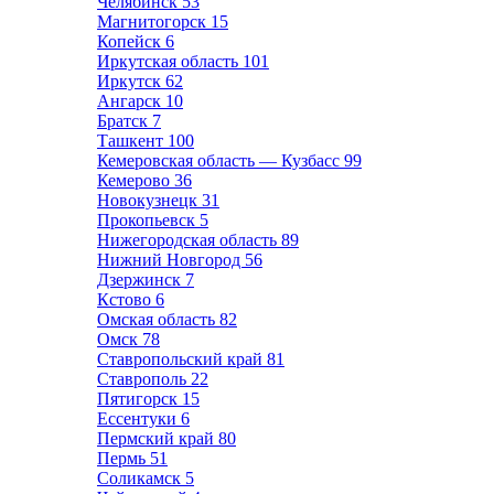
Челябинск
53
Магнитогорск
15
Копейск
6
Иркутская область
101
Иркутск
62
Ангарск
10
Братск
7
Ташкент
100
Кемеровская область — Кузбасс
99
Кемерово
36
Новокузнецк
31
Прокопьевск
5
Нижегородская область
89
Нижний Новгород
56
Дзержинск
7
Кстово
6
Омская область
82
Омск
78
Ставропольский край
81
Ставрополь
22
Пятигорск
15
Ессентуки
6
Пермский край
80
Пермь
51
Соликамск
5