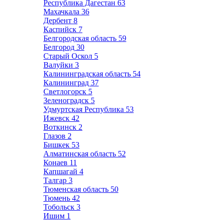
Республика Дагестан
63
Махачкала
36
Дербент
8
Каспийск
7
Белгородская область
59
Белгород
30
Старый Оскол
5
Валуйки
3
Калининградская область
54
Калининград
37
Светлогорск
5
Зеленоградск
5
Удмуртская Республика
53
Ижевск
42
Воткинск
2
Глазов
2
Бишкек
53
Алматинская область
52
Конаев
11
Капшагай
4
Талгар
3
Тюменская область
50
Тюмень
42
Тобольск
3
Ишим
1