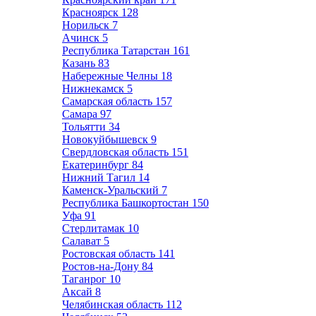
Красноярск
128
Норильск
7
Ачинск
5
Республика Татарстан
161
Казань
83
Набережные Челны
18
Нижнекамск
5
Самарская область
157
Самара
97
Тольятти
34
Новокуйбышевск
9
Свердловская область
151
Екатеринбург
84
Нижний Тагил
14
Каменск-Уральский
7
Республика Башкортостан
150
Уфа
91
Стерлитамак
10
Салават
5
Ростовская область
141
Ростов-на-Дону
84
Таганрог
10
Аксай
8
Челябинская область
112