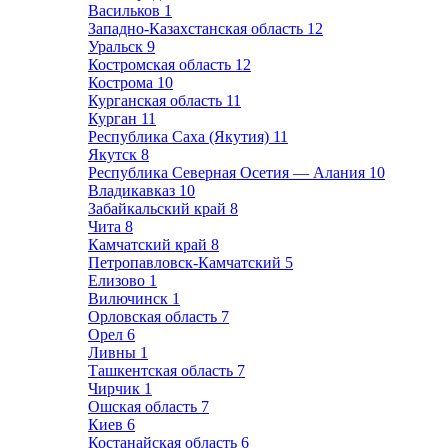
Васильков
1
Западно-Казахстанская область
12
Уральск
9
Костромская область
12
Кострома
10
Курганская область
11
Курган
11
Республика Саха (Якутия)
11
Якутск
8
Республика Северная Осетия — Алания
10
Владикавказ
10
Забайкальский край
8
Чита
8
Камчатский край
8
Петропавловск-Камчатский
5
Елизово
1
Вилючинск
1
Орловская область
7
Орел
6
Ливны
1
Ташкентская область
7
Чирчик
1
Ошская область
7
Киев
6
Костанайская область
6