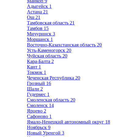
Майкоп
9
Адыгейск
1
Астана
21
Ош
21
Тамбовская область
21
Тамбов
15
Мичуринск
3
Моршанск
1
Восточно-Казахстанская область
20
Усть-Каменогорск
20
Чуйская область
20
Кара-Балта
2
Кант
1
Токмок
1
Чеченская Республика
20
Грозный
16
Шали
2
Гудермес
1
Смоленская область
20
Смоленск
14
Ярцево
2
Сафоново
1
Ямало-Ненецкий автономный округ
18
Ноябрьск
9
Новый Уренгой
3