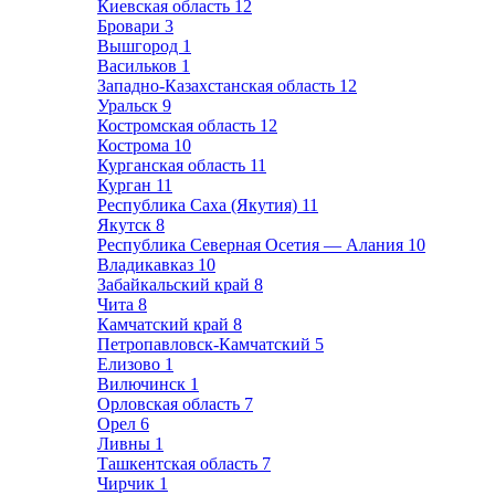
Киевская область
12
Бровари
3
Вышгород
1
Васильков
1
Западно-Казахстанская область
12
Уральск
9
Костромская область
12
Кострома
10
Курганская область
11
Курган
11
Республика Саха (Якутия)
11
Якутск
8
Республика Северная Осетия — Алания
10
Владикавказ
10
Забайкальский край
8
Чита
8
Камчатский край
8
Петропавловск-Камчатский
5
Елизово
1
Вилючинск
1
Орловская область
7
Орел
6
Ливны
1
Ташкентская область
7
Чирчик
1