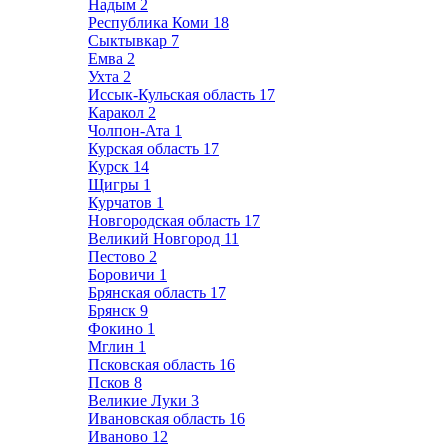
Надым
2
Республика Коми
18
Сыктывкар
7
Емва
2
Ухта
2
Иссык-Кульская область
17
Каракол
2
Чолпон-Ата
1
Курская область
17
Курск
14
Щигры
1
Курчатов
1
Новгородская область
17
Великий Новгород
11
Пестово
2
Боровичи
1
Брянская область
17
Брянск
9
Фокино
1
Мглин
1
Псковская область
16
Псков
8
Великие Луки
3
Ивановская область
16
Иваново
12