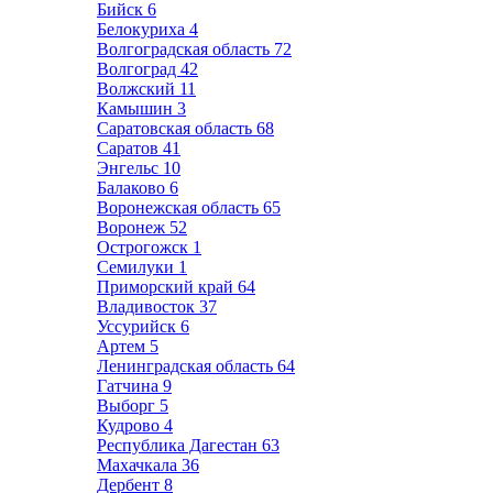
Бийск
6
Белокуриха
4
Волгоградская область
72
Волгоград
42
Волжский
11
Камышин
3
Саратовская область
68
Саратов
41
Энгельс
10
Балаково
6
Воронежская область
65
Воронеж
52
Острогожск
1
Семилуки
1
Приморский край
64
Владивосток
37
Уссурийск
6
Артем
5
Ленинградская область
64
Гатчина
9
Выборг
5
Кудрово
4
Республика Дагестан
63
Махачкала
36
Дербент
8