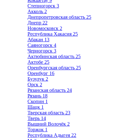
Кокшетау
9
Степногорск
3
Акколь
2
Днепропетровская область
25
Днепр
22
Новомосковск
2
Республика Хакасия
25
Абакан
13
Саяногорск
4
Черногорск
3
Актюбинская область
25
Актобе
25
Оренбургская область
25
Оренбург
16
Бузулук
2
Орск
2
Рязанская область
24
Рязань
18
Скопин
1
Шацк
1
Тверская область
23
Тверь
14
Вышний Волочёк
2
Торжок
1
Республика Адыгея
22