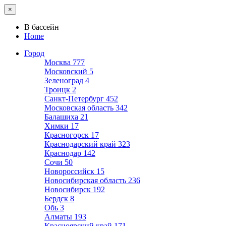
×
В бассейн
Home
Город
Москва
777
Московский
5
Зеленоград
4
Троицк
2
Санкт-Петербург
452
Московская область
342
Балашиха
21
Химки
17
Красногорск
17
Краснодарский край
323
Краснодар
142
Сочи
50
Новороссийск
15
Новосибирская область
236
Новосибирск
192
Бердск
8
Обь
3
Алматы
193
Красноярский край
171