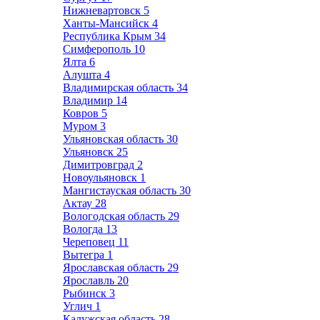
Нижневартовск
5
Ханты-Мансийск
4
Республика Крым
34
Симферополь
10
Ялта
6
Алушта
4
Владимирская область
34
Владимир
14
Ковров
5
Муром
3
Ульяновская область
30
Ульяновск
25
Димитровград
2
Новоульяновск
1
Мангистауская область
30
Актау
28
Вологодская область
29
Вологда
13
Череповец
11
Вытегра
1
Ярославская область
29
Ярославль
20
Рыбинск
3
Углич
1
Калужская область
28