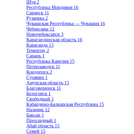
Шуя
2
Республика Мордовия
16
Саранск
11
Рузаевка
2
Чувашская Республика — Чувашия
16
Чебоксары
12
Новочебоксарск
3
Карагандинская область
16
Караганда
13
Темиртау
2
Сарань
1
Республика Карелия
15
Петрозаводск
11
Кондопога
2
Суоярви
1
Амурская область
15
Благовещенск
11
Белогорск
1
Свободный
1
Кабардино-Балкарская Республика
15
Нальчик
12
Баксан
1
Прохладный
1
Абай область
15
Семей
15