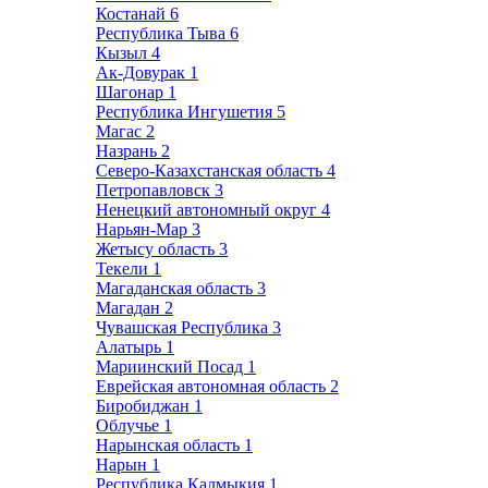
Костанай
6
Республика Тыва
6
Кызыл
4
Ак-Довурак
1
Шагонар
1
Республика Ингушетия
5
Магас
2
Назрань
2
Северо-Казахстанская область
4
Петропавловск
3
Ненецкий автономный округ
4
Нарьян-Мар
3
Жетысу область
3
Текели
1
Магаданская область
3
Магадан
2
Чувашская Республика
3
Алатырь
1
Мариинский Посад
1
Еврейская автономная область
2
Биробиджан
1
Облучье
1
Нарынская область
1
Нарын
1
Республика Калмыкия
1