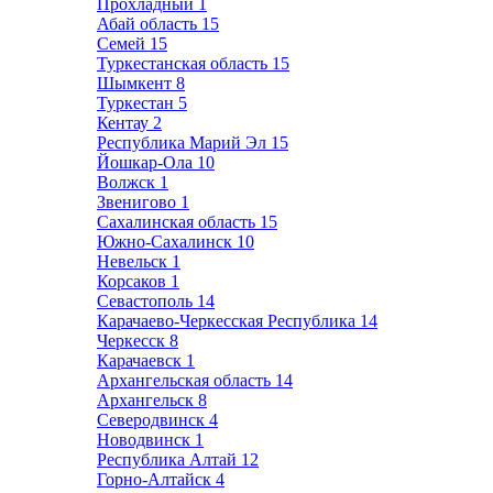
Прохладный
1
Абай область
15
Семей
15
Туркестанская область
15
Шымкент
8
Туркестан
5
Кентау
2
Республика Марий Эл
15
Йошкар-Ола
10
Волжск
1
Звенигово
1
Сахалинская область
15
Южно-Сахалинск
10
Невельск
1
Корсаков
1
Севастополь
14
Карачаево-Черкесская Республика
14
Черкесск
8
Карачаевск
1
Архангельская область
14
Архангельск
8
Северодвинск
4
Новодвинск
1
Республика Алтай
12
Горно-Алтайск
4