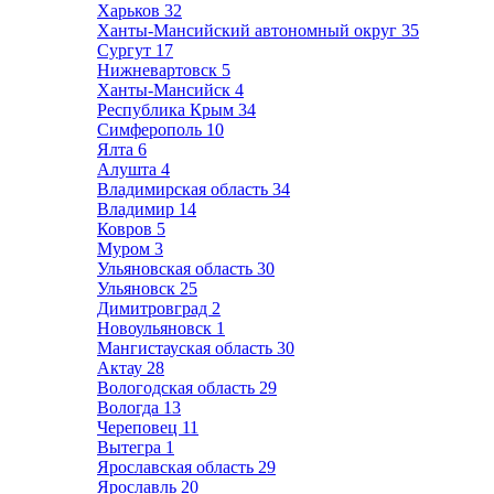
Харьков
32
Ханты-Мансийский автономный округ
35
Сургут
17
Нижневартовск
5
Ханты-Мансийск
4
Республика Крым
34
Симферополь
10
Ялта
6
Алушта
4
Владимирская область
34
Владимир
14
Ковров
5
Муром
3
Ульяновская область
30
Ульяновск
25
Димитровград
2
Новоульяновск
1
Мангистауская область
30
Актау
28
Вологодская область
29
Вологда
13
Череповец
11
Вытегра
1
Ярославская область
29
Ярославль
20