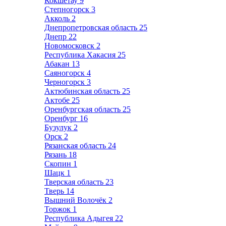
Кокшетау
9
Степногорск
3
Акколь
2
Днепропетровская область
25
Днепр
22
Новомосковск
2
Республика Хакасия
25
Абакан
13
Саяногорск
4
Черногорск
3
Актюбинская область
25
Актобе
25
Оренбургская область
25
Оренбург
16
Бузулук
2
Орск
2
Рязанская область
24
Рязань
18
Скопин
1
Шацк
1
Тверская область
23
Тверь
14
Вышний Волочёк
2
Торжок
1
Республика Адыгея
22