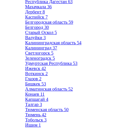
Республика Дагестан
63
Махачкала
36
Дербент
8
Каспийск
7
Белгородская область
59
Белгород
30
Старый Оскол
5
Валуйки
3
Калининградская область
54
Калининград
37
Светлогорск
5
Зеленоградск
5
Удмуртская Республика
53
Ижевск
42
Воткинск
2
Глазов
2
Бишкек
53
Алматинская область
52
Конаев
11
Капшагай
4
Талгар
3
Тюменская область
50
Тюмень
42
Тобольск
3
Ишим
1