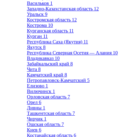
Васильков
1
Западно-Казахстанская область
12
Уральск
9
Костромская область
12
Кострома
10
Курганская область
11
Курган
11
Республика Саха (Якутия)
11
Якутск
8
Республика Северная Осетия — Алания
10
Владикавказ
10
Забайкальский край
8
Чита
8
Камчатский край
8
Петропавловск-Камчатский
5
Елизово
1
Вилючинск
1
Орловская область
7
Орел
6
Ливны
1
Ташкентская область
7
Чирчик
1
Ошская область
7
Киев
6
Костанайская область
6