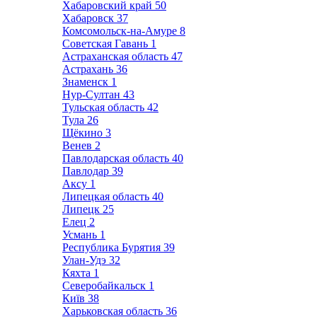
Хабаровский край
50
Хабаровск
37
Комсомольск-на-Амуре
8
Советская Гавань
1
Астраханская область
47
Астрахань
36
Знаменск
1
Нур-Султан
43
Тульская область
42
Тула
26
Щёкино
3
Венев
2
Павлодарская область
40
Павлодар
39
Аксу
1
Липецкая область
40
Липецк
25
Елец
2
Усмань
1
Республика Бурятия
39
Улан-Удэ
32
Кяхта
1
Северобайкальск
1
Київ
38
Харьковская область
36