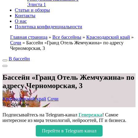
Элиста
1
Статьи и обзоры
Контакты
О нас
Политика конфиденциальности
Главная страница
»
Все бассейны
»
Краснодарский край
»
Сочи
»
Бассейн «Гранд Отель Жемчужина» по адресу
Черноморская, 3
В бассейн
Бассейн «Гранд Отель Жемчужина» по
адресу Черноморская, 3
Краснодарский край
Сочи
В избранное
Подписывайтесь на Telegram-канал
Генережка
! Самое
интересное из мира технологий, нейросетей, IT и бизнеса.
Перейти в Telegram канал