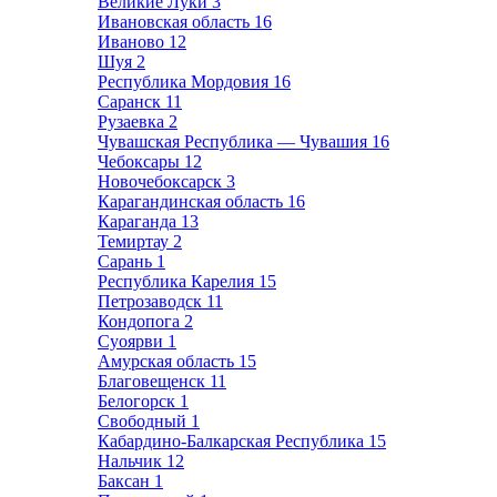
Великие Луки
3
Ивановская область
16
Иваново
12
Шуя
2
Республика Мордовия
16
Саранск
11
Рузаевка
2
Чувашская Республика — Чувашия
16
Чебоксары
12
Новочебоксарск
3
Карагандинская область
16
Караганда
13
Темиртау
2
Сарань
1
Республика Карелия
15
Петрозаводск
11
Кондопога
2
Суоярви
1
Амурская область
15
Благовещенск
11
Белогорск
1
Свободный
1
Кабардино-Балкарская Республика
15
Нальчик
12
Баксан
1