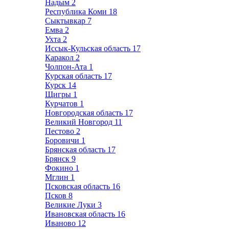
Надым
2
Республика Коми
18
Сыктывкар
7
Емва
2
Ухта
2
Иссык-Кульская область
17
Каракол
2
Чолпон-Ата
1
Курская область
17
Курск
14
Щигры
1
Курчатов
1
Новгородская область
17
Великий Новгород
11
Пестово
2
Боровичи
1
Брянская область
17
Брянск
9
Фокино
1
Мглин
1
Псковская область
16
Псков
8
Великие Луки
3
Ивановская область
16
Иваново
12