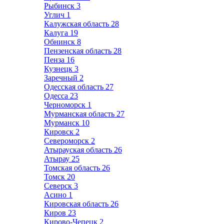
Рыбинск
3
Углич
1
Калужская область
28
Калуга
19
Обнинск
8
Пензенская область
28
Пенза
16
Кузнецк
3
Заречный
2
Одесская область
27
Одесса
23
Черноморск
1
Мурманская область
27
Мурманск
10
Кировск
2
Североморск
2
Атырауская область
26
Атырау
25
Томская область
26
Томск
20
Северск
3
Асино
1
Кировская область
26
Киров
23
Кирово-Чепецк
2