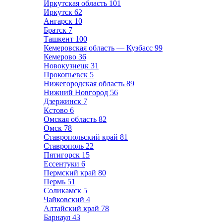
Иркутская область
101
Иркутск
62
Ангарск
10
Братск
7
Ташкент
100
Кемеровская область — Кузбасс
99
Кемерово
36
Новокузнецк
31
Прокопьевск
5
Нижегородская область
89
Нижний Новгород
56
Дзержинск
7
Кстово
6
Омская область
82
Омск
78
Ставропольский край
81
Ставрополь
22
Пятигорск
15
Ессентуки
6
Пермский край
80
Пермь
51
Соликамск
5
Чайковский
4
Алтайский край
78
Барнаул
43