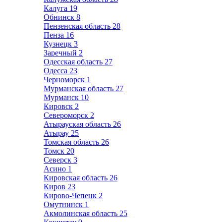
Калуга
19
Обнинск
8
Пензенская область
28
Пенза
16
Кузнецк
3
Заречный
2
Одесская область
27
Одесса
23
Черноморск
1
Мурманская область
27
Мурманск
10
Кировск
2
Североморск
2
Атырауская область
26
Атырау
25
Томская область
26
Томск
20
Северск
3
Асино
1
Кировская область
26
Киров
23
Кирово-Чепецк
2
Омутнинск
1
Акмолинская область
25