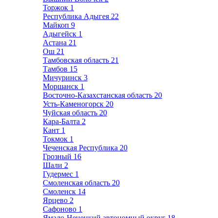
Торжок
1
Республика Адыгея
22
Майкоп
9
Адыгейск
1
Астана
21
Ош
21
Тамбовская область
21
Тамбов
15
Мичуринск
3
Моршанск
1
Восточно-Казахстанская область
20
Усть-Каменогорск
20
Чуйская область
20
Кара-Балта
2
Кант
1
Токмок
1
Чеченская Республика
20
Грозный
16
Шали
2
Гудермес
1
Смоленская область
20
Смоленск
14
Ярцево
2
Сафоново
1
Ямало-Ненецкий автономный округ
18