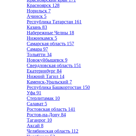
Красноярск
128
Норильск
7
Ачинск
5
Республика Татарстан
161
Казань
83
Набережные Челны
18
Нижнекамск
5
Самарская область
157
Самара
97
Тольятти
34
Новокуйбышевск
9
Свердловская область
151
Екатеринбург
84
Нижний Тагил
14
Каменск-Уральский
7
Республика Башкортостан
150
Уфа
91
Стерлитамак
10
Салават
5
Ростовская область
141
Ростов-на-Дону
84
Таганрог
10
Аксай
8
Челябинская область
112