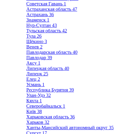
Советская Гавань
1
Астраханская область
47
Астрахань
36
Знаменск
1
Нур-Султан
43
Тульская область
42
Тула
26
Щёкино
3
Венев
2
Павлодарская область
40
Павлодар
39
Аксу
1
Липецкая область
40
Липецк
25
Елец
2
Усмань
1
Республика Бурятия
39
Улан-Удэ
32
Кяхта
1
Северобайкальск
1
Київ
38
Харьковская область
36
Харьков
32
Ханты-Мансийский автономный округ
35
Сургут
17