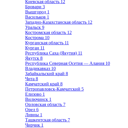
Киевская область
12
Бровари
3
Вышгород
1
Васильков
1
Западно-Казахстанская область
12
Уральск
9
Костромская область
12
Кострома
10
Курганская область
11
Курган
11
Республика Саха (Якутия)
11
Якутск
8
Республика Северная Осетия — Алания
10
Владикавказ
10
Забайкальский край
8
Чита
8
Камчатский край
8
Петропавловск-Камчатский
5
Елизово
1
Вилючинск
1
Орловская область
7
Орел
6
Ливны
1
Ташкентская область
7
Чирчик
1