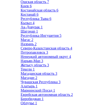
Ошская область
7
Киев
6
Костанайская область
6
Костанай
6
Республика Тыва
6
Кызыл
4
Ак-Довурак
1
Шагонар
1
Республика Ингушетия
5
Магас
2
Назрань
2
Северо-Казахстанская область
4
Петропавловск
3
Ненецкий автономный округ
4
Нарьян-Мар
3
Жетысу область
3
Текели
1
Магаданская область
3
Магадан
2
Чувашская Республика
3
Алатырь
1
Мариинский Посад
1
Еврейская автономная область
2
Биробиджан
1
Облучье
1