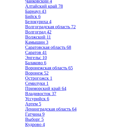
Чайковский
4
Алтайский край
78
Барнаул
43
Бийск
6
Белокуриха
4
Волгоградская область
72
Волгоград
42
Волжский
11
Камышин
3
Саратовская область
68
Саратов
41
Энгельс
10
Балаково
6
Воронежская область
65
Воронеж
52
Острогожск
1
Семилуки
1
Приморский край
64
Владивосток
37
Уссурийск
6
Артем
5
Ленинградская область
64
Гатчина
9
Выборг
5
Кудрово
4