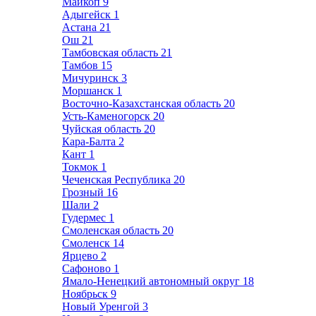
Майкоп
9
Адыгейск
1
Астана
21
Ош
21
Тамбовская область
21
Тамбов
15
Мичуринск
3
Моршанск
1
Восточно-Казахстанская область
20
Усть-Каменогорск
20
Чуйская область
20
Кара-Балта
2
Кант
1
Токмок
1
Чеченская Республика
20
Грозный
16
Шали
2
Гудермес
1
Смоленская область
20
Смоленск
14
Ярцево
2
Сафоново
1
Ямало-Ненецкий автономный округ
18
Ноябрьск
9
Новый Уренгой
3