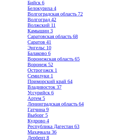
Бийск
6
Белокуриха
4
Волгоградская область
72
Волгоград
42
Волжский
11
Камышин
3
Саратовская область
68
Саратов
41
Энгельс
10
Балаково
6
Воронежская область
65
Воронеж
52
Острогожск
1
Семилуки
1
Приморский край
64
Владивосток
37
Уссурийск
6
Артем
5
Ленинградская область
64
Гатчина
9
Выборг
5
Кудрово
4
Республика Дагестан
63
Махачкала
36
Дербент
8