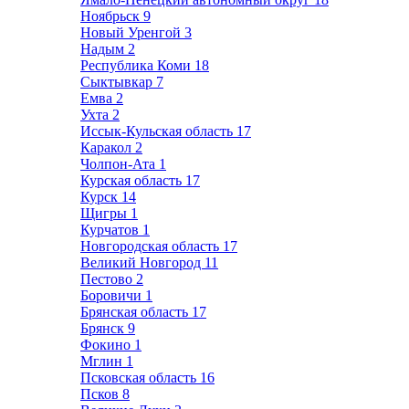
Ноябрьск
9
Новый Уренгой
3
Надым
2
Республика Коми
18
Сыктывкар
7
Емва
2
Ухта
2
Иссык-Кульская область
17
Каракол
2
Чолпон-Ата
1
Курская область
17
Курск
14
Щигры
1
Курчатов
1
Новгородская область
17
Великий Новгород
11
Пестово
2
Боровичи
1
Брянская область
17
Брянск
9
Фокино
1
Мглин
1
Псковская область
16
Псков
8