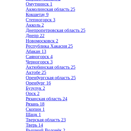
Омутнинск
1
Акмолинская область
25
Кокшетау
9
Степногорск
3
Акколь
2
Днепропетровская область
25
Днепр
22
Новомосковск
2
Республика Хакасия
25
Абакан
13
Саяногорск
4
Черногорск
3
Актюбинская область
25
Актобе
25
Оренбургская область
25
Оренбург
16
Бузулук
2
Орск
2
Рязанская область
24
Рязань
18
Скопин
1
Шацк
1
Тверская область
23
Тверь
14
Вышний Волочёк
2