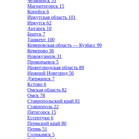
Челябинск
53
Магнитогорск
15
Копейск
6
Иркутская область
101
Иркутск
62
Ангарск
10
Братск
7
Ташкент
100
Кемеровская область — Кузбасс
99
Кемерово
36
Новокузнецк
31
Прокопьевск
5
Нижегородская область
89
Нижний Новгород
56
Дзержинск
7
Кстово
6
Омская область
82
Омск
78
Ставропольский край
81
Ставрополь
22
Пятигорск
15
Ессентуки
6
Пермский край
80
Пермь
51
Соликамск
5