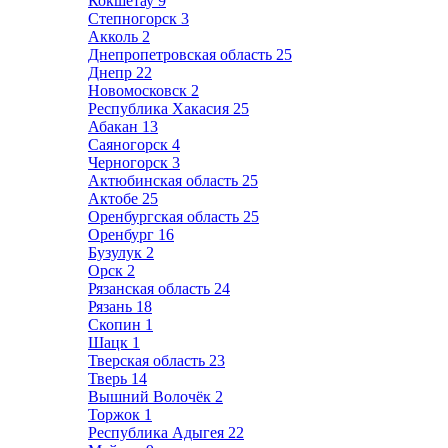
Кокшетау
9
Степногорск
3
Акколь
2
Днепропетровская область
25
Днепр
22
Новомосковск
2
Республика Хакасия
25
Абакан
13
Саяногорск
4
Черногорск
3
Актюбинская область
25
Актобе
25
Оренбургская область
25
Оренбург
16
Бузулук
2
Орск
2
Рязанская область
24
Рязань
18
Скопин
1
Шацк
1
Тверская область
23
Тверь
14
Вышний Волочёк
2
Торжок
1
Республика Адыгея
22