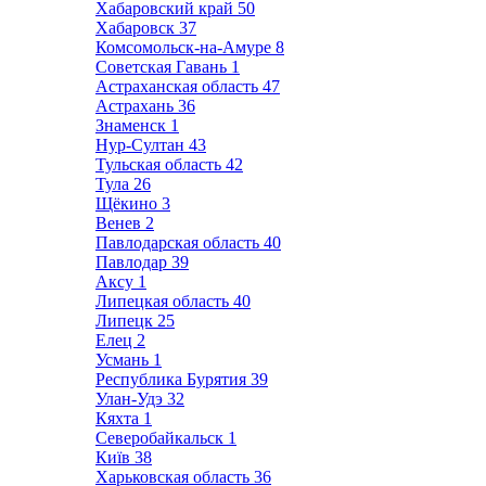
Хабаровский край
50
Хабаровск
37
Комсомольск-на-Амуре
8
Советская Гавань
1
Астраханская область
47
Астрахань
36
Знаменск
1
Нур-Султан
43
Тульская область
42
Тула
26
Щёкино
3
Венев
2
Павлодарская область
40
Павлодар
39
Аксу
1
Липецкая область
40
Липецк
25
Елец
2
Усмань
1
Республика Бурятия
39
Улан-Удэ
32
Кяхта
1
Северобайкальск
1
Київ
38
Харьковская область
36