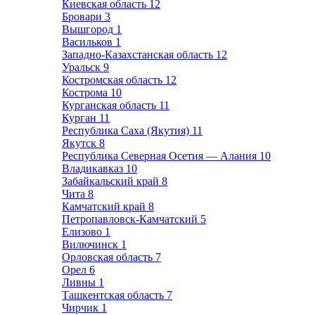
Киевская область
12
Бровари
3
Вышгород
1
Васильков
1
Западно-Казахстанская область
12
Уральск
9
Костромская область
12
Кострома
10
Курганская область
11
Курган
11
Республика Саха (Якутия)
11
Якутск
8
Республика Северная Осетия — Алания
10
Владикавказ
10
Забайкальский край
8
Чита
8
Камчатский край
8
Петропавловск-Камчатский
5
Елизово
1
Вилючинск
1
Орловская область
7
Орел
6
Ливны
1
Ташкентская область
7
Чирчик
1