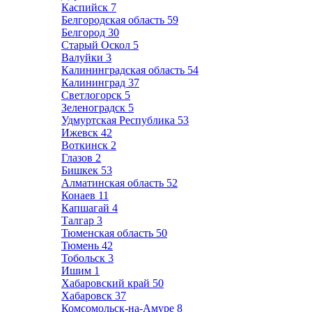
Каспийск
7
Белгородская область
59
Белгород
30
Старый Оскол
5
Валуйки
3
Калининградская область
54
Калининград
37
Светлогорск
5
Зеленоградск
5
Удмуртская Республика
53
Ижевск
42
Воткинск
2
Глазов
2
Бишкек
53
Алматинская область
52
Конаев
11
Капшагай
4
Талгар
3
Тюменская область
50
Тюмень
42
Тобольск
3
Ишим
1
Хабаровский край
50
Хабаровск
37
Комсомольск-на-Амуре
8