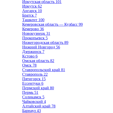
Иркутская область
101
Иркутск
62
Ангарск
10
Братск
7
Ташкент
100
Кемеровская область — Кузбасс
99
Кемерово
36
Новокузнецк
31
Прокопьевск
5
Нижегородская область
89
Нижний Новгород
56
Дзержинск
7
Кстово
6
Омская область
82
Омск
78
Ставропольский край
81
Ставрополь
22
Пятигорск
15
Ессентуки
6
Пермский край
80
Пермь
51
Соликамск
5
Чайковский
4
Алтайский край
78
Барнаул
43