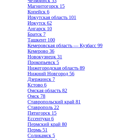
Челябинск
53
Магнитогорск
15
Копейск
6
Иркутская область
101
Иркутск
62
Ангарск
10
Братск
7
Ташкент
100
Кемеровская область — Кузбасс
99
Кемерово
36
Новокузнецк
31
Прокопьевск
5
Нижегородская область
89
Нижний Новгород
56
Дзержинск
7
Кстово
6
Омская область
82
Омск
78
Ставропольский край
81
Ставрополь
22
Пятигорск
15
Ессентуки
6
Пермский край
80
Пермь
51
Соликамск
5