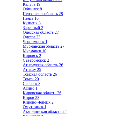
Калуга
19
Обнинск
8
Пензенская область
28
Пенза
16
Кузнецк
3
Заречный
2
Одесская область
27
Одесса
23
Черноморск
1
Мурманская область
27
Мурманск
10
Кировск
2
Североморск
2
Атырауская область
26
Атырау
25
Томская область
26
Томск
20
Северск
3
Асино
1
Кировская область
26
Киров
23
Кирово-Чепецк
2
Омутнинск
1
Акмолинская область
25