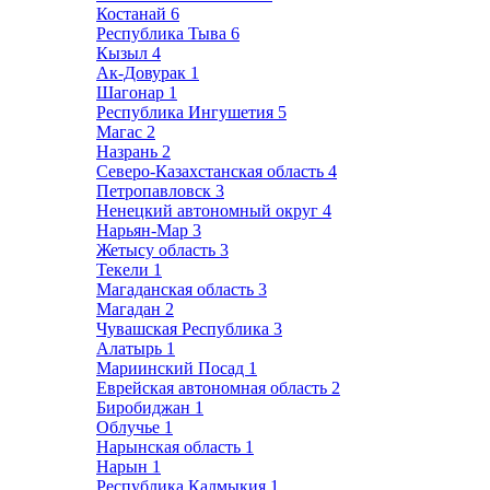
Костанай
6
Республика Тыва
6
Кызыл
4
Ак-Довурак
1
Шагонар
1
Республика Ингушетия
5
Магас
2
Назрань
2
Северо-Казахстанская область
4
Петропавловск
3
Ненецкий автономный округ
4
Нарьян-Мар
3
Жетысу область
3
Текели
1
Магаданская область
3
Магадан
2
Чувашская Республика
3
Алатырь
1
Мариинский Посад
1
Еврейская автономная область
2
Биробиджан
1
Облучье
1
Нарынская область
1
Нарын
1
Республика Калмыкия
1