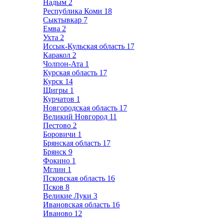
Надым
2
Республика Коми
18
Сыктывкар
7
Емва
2
Ухта
2
Иссык-Кульская область
17
Каракол
2
Чолпон-Ата
1
Курская область
17
Курск
14
Щигры
1
Курчатов
1
Новгородская область
17
Великий Новгород
11
Пестово
2
Боровичи
1
Брянская область
17
Брянск
9
Фокино
1
Мглин
1
Псковская область
16
Псков
8
Великие Луки
3
Ивановская область
16
Иваново
12