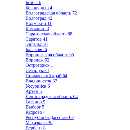
Бийск
6
Белокуриха
4
Волгоградская область
72
Волгоград
42
Волжский
11
Камышин
3
Саратовская область
68
Саратов
41
Энгельс
10
Балаково
6
Воронежская область
65
Воронеж
52
Острогожск
1
Семилуки
1
Приморский край
64
Владивосток
37
Уссурийск
6
Артем
5
Ленинградская область
64
Гатчина
9
Выборг
5
Кудрово
4
Республика Дагестан
63
Махачкала
36
Дербент
8