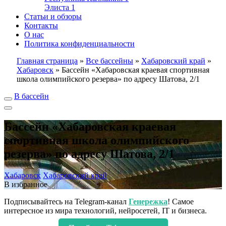
Элиста
1
Статьи и обзоры
Контакты
О нас
Политика конфиденциальности
Главная страница
»
Все бассейны
»
Хабаровский край
»
Хабаровск
»
Бассейн «Хабаровская краевая спортивная
школа олимпийского резерва» по адресу Шатова, 2/1
В бассейн
Бассейн «Хабаровская краевая
спортивная школа олимпийского
резерва» по адресу Шатова, 2/1
Хабаровск
Хабаровский край
В избранное
Подписывайтесь на Telegram-канал
Генережка
! Самое
интересное из мира технологий, нейросетей, IT и бизнеса.