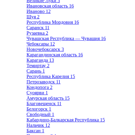
Великие Луки
3
Ивановская область
16
Иваново
12
Шуя
2
Республика Мордовия
16
Саранск
11
Рузаевка
2
Чувашская Республика — Чувашия
16
Чебоксары
12
Новочебоксарск
3
Карагандинская область
16
Караганда
13
Темиртау
2
Сарань
1
Республика Карелия
15
Петрозаводск
11
Кондопога
2
Суоярви
1
Амурская область
15
Благовещенск
11
Белогорск
1
Свободный
1
Кабардино-Балкарская Республика
15
Нальчик
12
Баксан
1