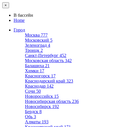
×
В бассейн
Home
Город
Москва
777
Московский
5
Зеленоград
4
Троицк
2
Санкт-Петербург
452
Московская область
342
Балашиха
21
Химки
17
Красногорск
17
Краснодарский край
323
Краснодар
142
Сочи
50
Новороссийск
15
Новосибирская область
236
Новосибирск
192
Бердск
8
Обь
3
Алматы
193
Красноярский край
171