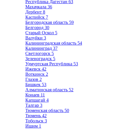
Республика Дагестан
63
Махачкала
36
Дербент
8
Каспийск
7
Белгородская область
59
Белгород
30
Старый Оскол
5
Валуйки
3
Калининградская область
54
Калининград
37
Светлогорск
5
Зеленоградск
5
Удмуртская Республика
53
Ижевск
42
Воткинск
2
Глазов
2
Бишкек
53
Алматинская область
52
Конаев
11
Капшагай
4
Талгар
3
Тюменская область
50
Тюмень
42
Тобольск
3
Ишим
1