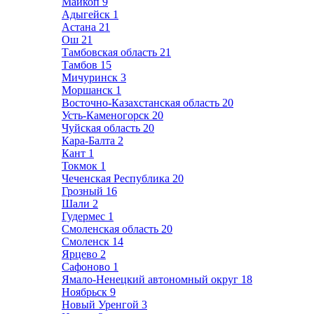
Майкоп
9
Адыгейск
1
Астана
21
Ош
21
Тамбовская область
21
Тамбов
15
Мичуринск
3
Моршанск
1
Восточно-Казахстанская область
20
Усть-Каменогорск
20
Чуйская область
20
Кара-Балта
2
Кант
1
Токмок
1
Чеченская Республика
20
Грозный
16
Шали
2
Гудермес
1
Смоленская область
20
Смоленск
14
Ярцево
2
Сафоново
1
Ямало-Ненецкий автономный округ
18
Ноябрьск
9
Новый Уренгой
3