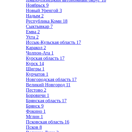
Ноябрьск
9
Новый Уренгой
3
Надым
2
Республика Коми
18
Сыктывкар
7
Емва
2
Ухта
2
Иссык-Кульская область
17
Каракол
2
Чолпон-Ата
1
Курская область
17
Курск
14
Щигры
1
Курчатов
1
Новгородская область
17
Великий Новгород
11
Пестово
2
Боровичи
1
Брянская область
17
Брянск
9
Фокино
1
Мглин
1
Псковская область
16
Псков
8