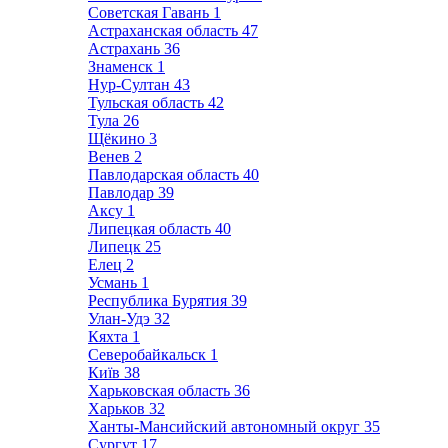
Советская Гавань
1
Астраханская область
47
Астрахань
36
Знаменск
1
Нур-Султан
43
Тульская область
42
Тула
26
Щёкино
3
Венев
2
Павлодарская область
40
Павлодар
39
Аксу
1
Липецкая область
40
Липецк
25
Елец
2
Усмань
1
Республика Бурятия
39
Улан-Удэ
32
Кяхта
1
Северобайкальск
1
Київ
38
Харьковская область
36
Харьков
32
Ханты-Мансийский автономный округ
35
Сургут
17