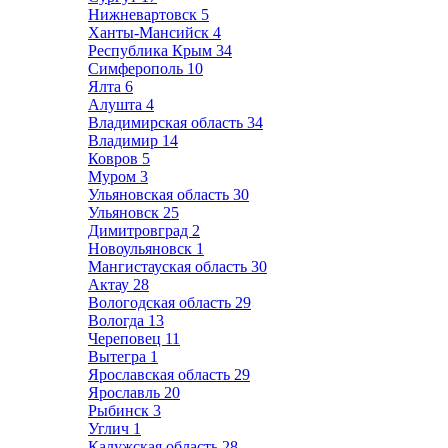
Нижневартовск
5
Ханты-Мансийск
4
Республика Крым
34
Симферополь
10
Ялта
6
Алушта
4
Владимирская область
34
Владимир
14
Ковров
5
Муром
3
Ульяновская область
30
Ульяновск
25
Димитровград
2
Новоульяновск
1
Мангистауская область
30
Актау
28
Вологодская область
29
Вологда
13
Череповец
11
Вытегра
1
Ярославская область
29
Ярославль
20
Рыбинск
3
Углич
1
Калужская область
28