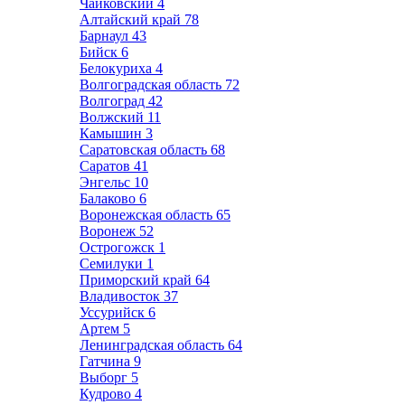
Чайковский
4
Алтайский край
78
Барнаул
43
Бийск
6
Белокуриха
4
Волгоградская область
72
Волгоград
42
Волжский
11
Камышин
3
Саратовская область
68
Саратов
41
Энгельс
10
Балаково
6
Воронежская область
65
Воронеж
52
Острогожск
1
Семилуки
1
Приморский край
64
Владивосток
37
Уссурийск
6
Артем
5
Ленинградская область
64
Гатчина
9
Выборг
5
Кудрово
4