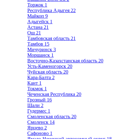
Торжок
1
Республика Адыгея
22
Майкоп
9
Адыгейск
1
Астана
21
Ош
21
Тамбовская область
21
Тамбов
15
Мичуринск
3
Моршанск
1
Восточно-Казахстанская область
20
Усть-Каменогорск
20
Чуйская область
20
Кара-Балта
2
Кант
1
Токмок
1
Чеченская Республика
20
Грозный
16
Шали
2
Гудермес
1
Смоленская область
20
Смоленск
14
Ярцево
2
Сафоново
1
Ямало-Ненецкий автономный округ
18