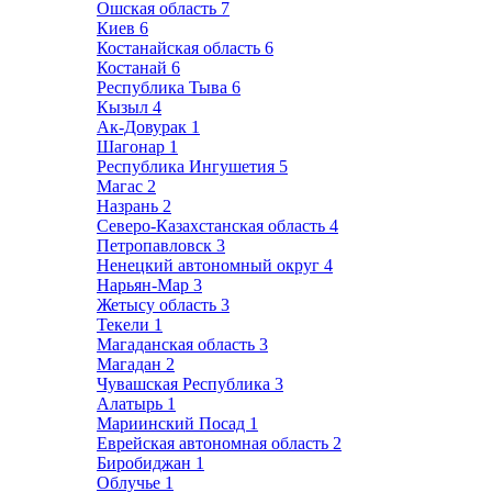
Ошская область
7
Киев
6
Костанайская область
6
Костанай
6
Республика Тыва
6
Кызыл
4
Ак-Довурак
1
Шагонар
1
Республика Ингушетия
5
Магас
2
Назрань
2
Северо-Казахстанская область
4
Петропавловск
3
Ненецкий автономный округ
4
Нарьян-Мар
3
Жетысу область
3
Текели
1
Магаданская область
3
Магадан
2
Чувашская Республика
3
Алатырь
1
Мариинский Посад
1
Еврейская автономная область
2
Биробиджан
1
Облучье
1