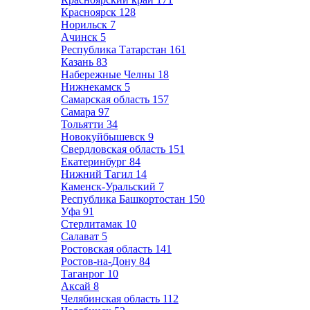
Красноярск
128
Норильск
7
Ачинск
5
Республика Татарстан
161
Казань
83
Набережные Челны
18
Нижнекамск
5
Самарская область
157
Самара
97
Тольятти
34
Новокуйбышевск
9
Свердловская область
151
Екатеринбург
84
Нижний Тагил
14
Каменск-Уральский
7
Республика Башкортостан
150
Уфа
91
Стерлитамак
10
Салават
5
Ростовская область
141
Ростов-на-Дону
84
Таганрог
10
Аксай
8
Челябинская область
112