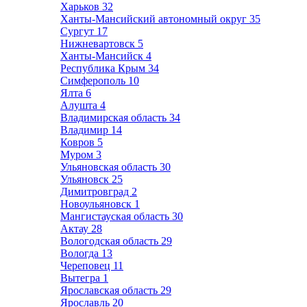
Харьков
32
Ханты-Мансийский автономный округ
35
Сургут
17
Нижневартовск
5
Ханты-Мансийск
4
Республика Крым
34
Симферополь
10
Ялта
6
Алушта
4
Владимирская область
34
Владимир
14
Ковров
5
Муром
3
Ульяновская область
30
Ульяновск
25
Димитровград
2
Новоульяновск
1
Мангистауская область
30
Актау
28
Вологодская область
29
Вологда
13
Череповец
11
Вытегра
1
Ярославская область
29
Ярославль
20