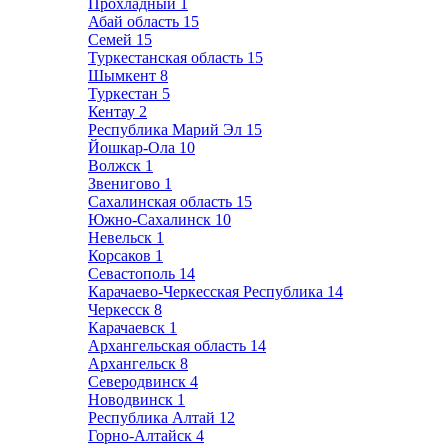
Прохладный
1
Абай область
15
Семей
15
Туркестанская область
15
Шымкент
8
Туркестан
5
Кентау
2
Республика Марий Эл
15
Йошкар-Ола
10
Волжск
1
Звенигово
1
Сахалинская область
15
Южно-Сахалинск
10
Невельск
1
Корсаков
1
Севастополь
14
Карачаево-Черкесская Республика
14
Черкесск
8
Карачаевск
1
Архангельская область
14
Архангельск
8
Северодвинск
4
Новодвинск
1
Республика Алтай
12
Горно-Алтайск
4