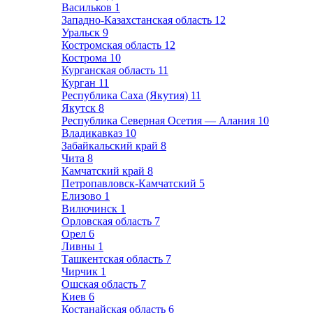
Васильков
1
Западно-Казахстанская область
12
Уральск
9
Костромская область
12
Кострома
10
Курганская область
11
Курган
11
Республика Саха (Якутия)
11
Якутск
8
Республика Северная Осетия — Алания
10
Владикавказ
10
Забайкальский край
8
Чита
8
Камчатский край
8
Петропавловск-Камчатский
5
Елизово
1
Вилючинск
1
Орловская область
7
Орел
6
Ливны
1
Ташкентская область
7
Чирчик
1
Ошская область
7
Киев
6
Костанайская область
6