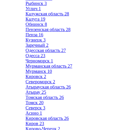
Рыбинск
3
Углич
1
Калужская область
28
Калуга
19
Обнинск
8
Пензенская область
28
Пенза
16
Кузнецк
3
Заречный
2
Одесская область
27
Одесса
23
Черноморск
1
Мурманская область
27
Мурманск
10
Кировск
2
Североморск
2
Атырауская область
26
Атырау
25
Томская область
26
Томск
20
Северск
3
Асино
1
Кировская область
26
Киров
23
Кирово-Чепецк
2