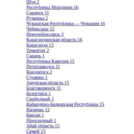
Шуя
2
Республика Мордовия
16
Саранск
11
Рузаевка
2
Чувашская Республика — Чувашия
16
Чебоксары
12
Новочебоксарск
3
Карагандинская область
16
Караганда
13
Темиртау
2
Сарань
1
Республика Карелия
15
Петрозаводск
11
Кондопога
2
Суоярви
1
Амурская область
15
Благовещенск
11
Белогорск
1
Свободный
1
Кабардино-Балкарская Республика
15
Нальчик
12
Баксан
1
Прохладный
1
Абай область
15
Семей
15