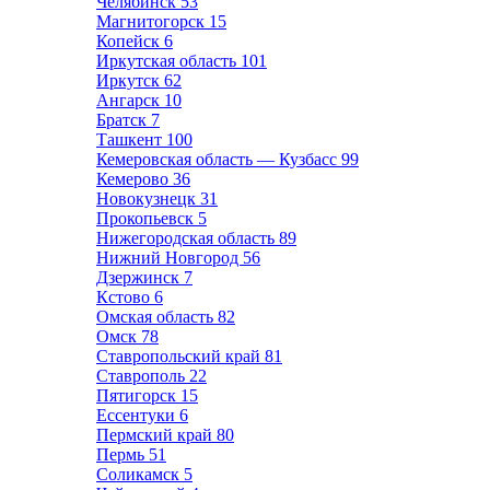
Челябинск
53
Магнитогорск
15
Копейск
6
Иркутская область
101
Иркутск
62
Ангарск
10
Братск
7
Ташкент
100
Кемеровская область — Кузбасс
99
Кемерово
36
Новокузнецк
31
Прокопьевск
5
Нижегородская область
89
Нижний Новгород
56
Дзержинск
7
Кстово
6
Омская область
82
Омск
78
Ставропольский край
81
Ставрополь
22
Пятигорск
15
Ессентуки
6
Пермский край
80
Пермь
51
Соликамск
5