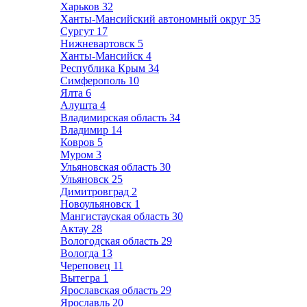
Харьков
32
Ханты-Мансийский автономный округ
35
Сургут
17
Нижневартовск
5
Ханты-Мансийск
4
Республика Крым
34
Симферополь
10
Ялта
6
Алушта
4
Владимирская область
34
Владимир
14
Ковров
5
Муром
3
Ульяновская область
30
Ульяновск
25
Димитровград
2
Новоульяновск
1
Мангистауская область
30
Актау
28
Вологодская область
29
Вологда
13
Череповец
11
Вытегра
1
Ярославская область
29
Ярославль
20