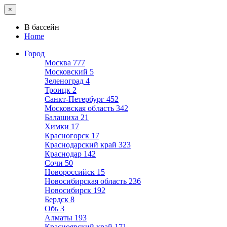
×
В бассейн
Home
Город
Москва
777
Московский
5
Зеленоград
4
Троицк
2
Санкт-Петербург
452
Московская область
342
Балашиха
21
Химки
17
Красногорск
17
Краснодарский край
323
Краснодар
142
Сочи
50
Новороссийск
15
Новосибирская область
236
Новосибирск
192
Бердск
8
Обь
3
Алматы
193
Красноярский край
171