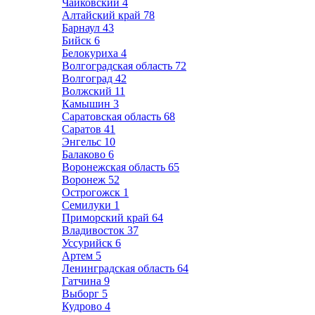
Чайковский
4
Алтайский край
78
Барнаул
43
Бийск
6
Белокуриха
4
Волгоградская область
72
Волгоград
42
Волжский
11
Камышин
3
Саратовская область
68
Саратов
41
Энгельс
10
Балаково
6
Воронежская область
65
Воронеж
52
Острогожск
1
Семилуки
1
Приморский край
64
Владивосток
37
Уссурийск
6
Артем
5
Ленинградская область
64
Гатчина
9
Выборг
5
Кудрово
4