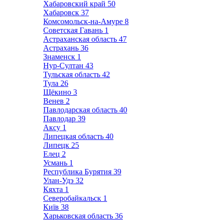
Хабаровский край
50
Хабаровск
37
Комсомольск-на-Амуре
8
Советская Гавань
1
Астраханская область
47
Астрахань
36
Знаменск
1
Нур-Султан
43
Тульская область
42
Тула
26
Щёкино
3
Венев
2
Павлодарская область
40
Павлодар
39
Аксу
1
Липецкая область
40
Липецк
25
Елец
2
Усмань
1
Республика Бурятия
39
Улан-Удэ
32
Кяхта
1
Северобайкальск
1
Київ
38
Харьковская область
36