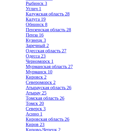
Рыбинск
3
Углич
1
Калужская область
28
Калуга
19
Обнинск
8
Пензенская область
28
Пенза
16
Кузнецк
3
Заречный
2
Одесская область
27
Одесса
23
Черноморск
1
Мурманская область
27
Мурманск
10
Кировск
2
Североморск
2
Атырауская область
26
Атырау
25
Томская область
26
Томск
20
Северск
3
Асино
1
Кировская область
26
Киров
23
Кирово-Чепецк
2