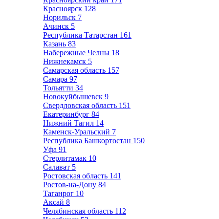
Красноярск
128
Норильск
7
Ачинск
5
Республика Татарстан
161
Казань
83
Набережные Челны
18
Нижнекамск
5
Самарская область
157
Самара
97
Тольятти
34
Новокуйбышевск
9
Свердловская область
151
Екатеринбург
84
Нижний Тагил
14
Каменск-Уральский
7
Республика Башкортостан
150
Уфа
91
Стерлитамак
10
Салават
5
Ростовская область
141
Ростов-на-Дону
84
Таганрог
10
Аксай
8
Челябинская область
112