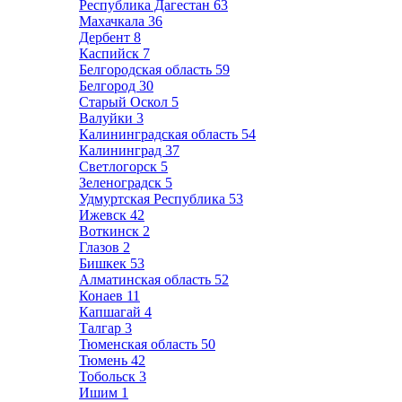
Республика Дагестан
63
Махачкала
36
Дербент
8
Каспийск
7
Белгородская область
59
Белгород
30
Старый Оскол
5
Валуйки
3
Калининградская область
54
Калининград
37
Светлогорск
5
Зеленоградск
5
Удмуртская Республика
53
Ижевск
42
Воткинск
2
Глазов
2
Бишкек
53
Алматинская область
52
Конаев
11
Капшагай
4
Талгар
3
Тюменская область
50
Тюмень
42
Тобольск
3
Ишим
1