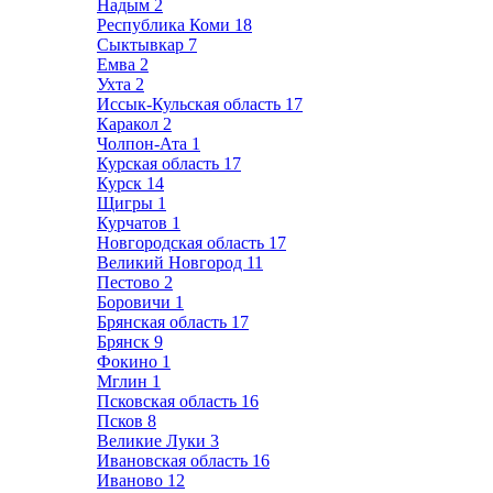
Надым
2
Республика Коми
18
Сыктывкар
7
Емва
2
Ухта
2
Иссык-Кульская область
17
Каракол
2
Чолпон-Ата
1
Курская область
17
Курск
14
Щигры
1
Курчатов
1
Новгородская область
17
Великий Новгород
11
Пестово
2
Боровичи
1
Брянская область
17
Брянск
9
Фокино
1
Мглин
1
Псковская область
16
Псков
8
Великие Луки
3
Ивановская область
16
Иваново
12