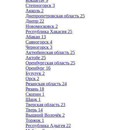
Кокшетау
9
Степногорск
3
Акколь
2
Днепропетровская область
25
Днепр
22
Новомосковск
2
Республика Хакасия
25
Абакан
13
Саяногорск
4
Черногорск
3
Актюбинская область
25
Актобе
25
Оренбургская область
25
Оренбург
16
Бузулук
2
Орск
2
Рязанская область
24
Рязань
18
Скопин
1
Шацк
1
Тверская область
23
Тверь
14
Вышний Волочёк
2
Торжок
1
Республика Адыгея
22