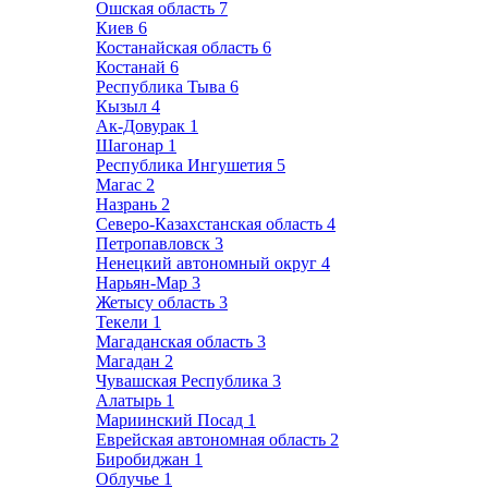
Ошская область
7
Киев
6
Костанайская область
6
Костанай
6
Республика Тыва
6
Кызыл
4
Ак-Довурак
1
Шагонар
1
Республика Ингушетия
5
Магас
2
Назрань
2
Северо-Казахстанская область
4
Петропавловск
3
Ненецкий автономный округ
4
Нарьян-Мар
3
Жетысу область
3
Текели
1
Магаданская область
3
Магадан
2
Чувашская Республика
3
Алатырь
1
Мариинский Посад
1
Еврейская автономная область
2
Биробиджан
1
Облучье
1