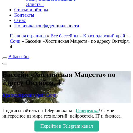
Элиста
1
Статьи и обзоры
Контакты
О нас
Политика конфиденциальности
Главная страница
»
Все бассейны
»
Краснодарский край
»
Сочи
»
Бассейн «Хостинская Мацеста» по адресу Октября,
4
В бассейн
Бассейн «Хостинская Мацеста» по
адресу Октября, 4
Краснодарский край
Сочи
В избранное
Подписывайтесь на Telegram-канал
Генережка
! Самое
интересное из мира технологий, нейросетей, IT и бизнеса.
Перейти в Telegram канал