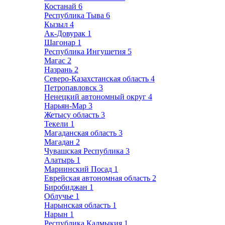
Костанай
6
Республика Тыва
6
Кызыл
4
Ак-Довурак
1
Шагонар
1
Республика Ингушетия
5
Магас
2
Назрань
2
Северо-Казахстанская область
4
Петропавловск
3
Ненецкий автономный округ
4
Нарьян-Мар
3
Жетысу область
3
Текели
1
Магаданская область
3
Магадан
2
Чувашская Республика
3
Алатырь
1
Мариинский Посад
1
Еврейская автономная область
2
Биробиджан
1
Облучье
1
Нарынская область
1
Нарын
1
Республика Калмыкия
1