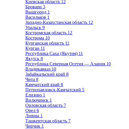
Киевская область
12
Бровари
3
Вышгород
1
Васильков
1
Западно-Казахстанская область
12
Уральск
9
Костромская область
12
Кострома
10
Курганская область
11
Курган
11
Республика Саха (Якутия)
11
Якутск
8
Республика Северная Осетия — Алания
10
Владикавказ
10
Забайкальский край
8
Чита
8
Камчатский край
8
Петропавловск-Камчатский
5
Елизово
1
Вилючинск
1
Орловская область
7
Орел
6
Ливны
1
Ташкентская область
7
Чирчик
1