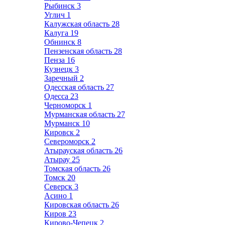
Рыбинск
3
Углич
1
Калужская область
28
Калуга
19
Обнинск
8
Пензенская область
28
Пенза
16
Кузнецк
3
Заречный
2
Одесская область
27
Одесса
23
Черноморск
1
Мурманская область
27
Мурманск
10
Кировск
2
Североморск
2
Атырауская область
26
Атырау
25
Томская область
26
Томск
20
Северск
3
Асино
1
Кировская область
26
Киров
23
Кирово-Чепецк
2