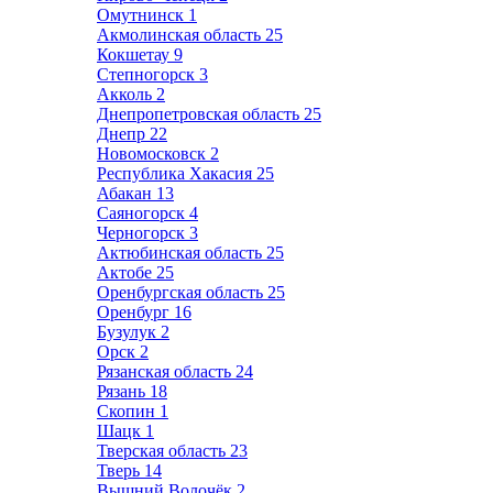
Омутнинск
1
Акмолинская область
25
Кокшетау
9
Степногорск
3
Акколь
2
Днепропетровская область
25
Днепр
22
Новомосковск
2
Республика Хакасия
25
Абакан
13
Саяногорск
4
Черногорск
3
Актюбинская область
25
Актобе
25
Оренбургская область
25
Оренбург
16
Бузулук
2
Орск
2
Рязанская область
24
Рязань
18
Скопин
1
Шацк
1
Тверская область
23
Тверь
14
Вышний Волочёк
2