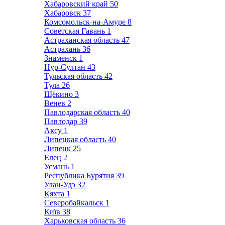
Хабаровский край
50
Хабаровск
37
Комсомольск-на-Амуре
8
Советская Гавань
1
Астраханская область
47
Астрахань
36
Знаменск
1
Нур-Султан
43
Тульская область
42
Тула
26
Щёкино
3
Венев
2
Павлодарская область
40
Павлодар
39
Аксу
1
Липецкая область
40
Липецк
25
Елец
2
Усмань
1
Республика Бурятия
39
Улан-Удэ
32
Кяхта
1
Северобайкальск
1
Київ
38
Харьковская область
36