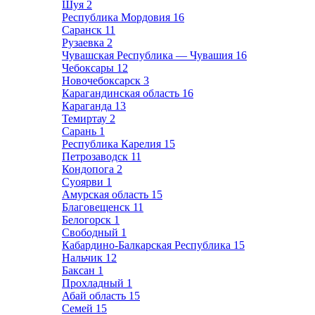
Шуя
2
Республика Мордовия
16
Саранск
11
Рузаевка
2
Чувашская Республика — Чувашия
16
Чебоксары
12
Новочебоксарск
3
Карагандинская область
16
Караганда
13
Темиртау
2
Сарань
1
Республика Карелия
15
Петрозаводск
11
Кондопога
2
Суоярви
1
Амурская область
15
Благовещенск
11
Белогорск
1
Свободный
1
Кабардино-Балкарская Республика
15
Нальчик
12
Баксан
1
Прохладный
1
Абай область
15
Семей
15