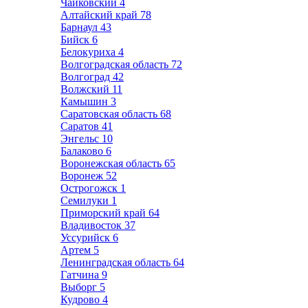
Чайковский
4
Алтайский край
78
Барнаул
43
Бийск
6
Белокуриха
4
Волгоградская область
72
Волгоград
42
Волжский
11
Камышин
3
Саратовская область
68
Саратов
41
Энгельс
10
Балаково
6
Воронежская область
65
Воронеж
52
Острогожск
1
Семилуки
1
Приморский край
64
Владивосток
37
Уссурийск
6
Артем
5
Ленинградская область
64
Гатчина
9
Выборг
5
Кудрово
4