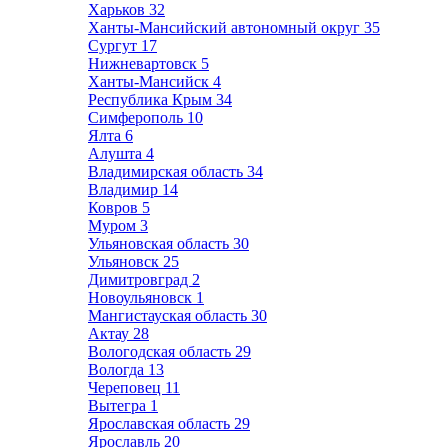
Харьков
32
Ханты-Мансийский автономный округ
35
Сургут
17
Нижневартовск
5
Ханты-Мансийск
4
Республика Крым
34
Симферополь
10
Ялта
6
Алушта
4
Владимирская область
34
Владимир
14
Ковров
5
Муром
3
Ульяновская область
30
Ульяновск
25
Димитровград
2
Новоульяновск
1
Мангистауская область
30
Актау
28
Вологодская область
29
Вологда
13
Череповец
11
Вытегра
1
Ярославская область
29
Ярославль
20