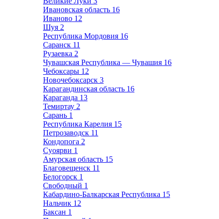
Великие Луки
3
Ивановская область
16
Иваново
12
Шуя
2
Республика Мордовия
16
Саранск
11
Рузаевка
2
Чувашская Республика — Чувашия
16
Чебоксары
12
Новочебоксарск
3
Карагандинская область
16
Караганда
13
Темиртау
2
Сарань
1
Республика Карелия
15
Петрозаводск
11
Кондопога
2
Суоярви
1
Амурская область
15
Благовещенск
11
Белогорск
1
Свободный
1
Кабардино-Балкарская Республика
15
Нальчик
12
Баксан
1