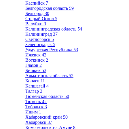
Каспийск
7
Белгородская область
59
Белгород
30
Старый Оскол
5
Валуйки
3
Калининградская область
54
Калининград
37
Светлогорск
5
Зеленоградск
5
Удмуртская Республика
53
Ижевск
42
Воткинск
2
Глазов
2
Бишкек
53
Алматинская область
52
Конаев
11
Капшагай
4
Талгар
3
Тюменская область
50
Тюмень
42
Тобольск
3
Ишим
1
Хабаровский край
50
Хабаровск
37
Комсомольск-на-Амуре
8