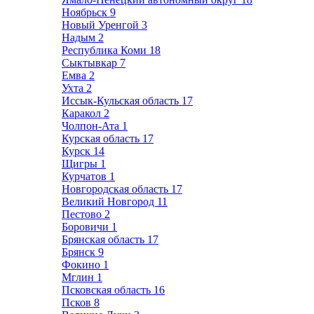
Ноябрьск
9
Новый Уренгой
3
Надым
2
Республика Коми
18
Сыктывкар
7
Емва
2
Ухта
2
Иссык-Кульская область
17
Каракол
2
Чолпон-Ата
1
Курская область
17
Курск
14
Щигры
1
Курчатов
1
Новгородская область
17
Великий Новгород
11
Пестово
2
Боровичи
1
Брянская область
17
Брянск
9
Фокино
1
Мглин
1
Псковская область
16
Псков
8