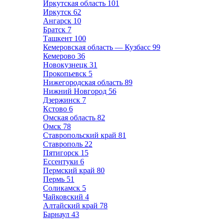
Иркутская область
101
Иркутск
62
Ангарск
10
Братск
7
Ташкент
100
Кемеровская область — Кузбасс
99
Кемерово
36
Новокузнецк
31
Прокопьевск
5
Нижегородская область
89
Нижний Новгород
56
Дзержинск
7
Кстово
6
Омская область
82
Омск
78
Ставропольский край
81
Ставрополь
22
Пятигорск
15
Ессентуки
6
Пермский край
80
Пермь
51
Соликамск
5
Чайковский
4
Алтайский край
78
Барнаул
43