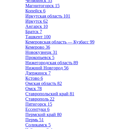
Челябинск
53
Магнитогорск
15
Копейск
6
Иркутская область
101
Иркутск
62
Ангарск
10
Братск
7
Ташкент
100
Кемеровская область — Кузбасс
99
Кемерово
36
Новокузнецк
31
Прокопьевск
5
Нижегородская область
89
Нижний Новгород
56
Дзержинск
7
Кстово
6
Омская область
82
Омск
78
Ставропольский край
81
Ставрополь
22
Пятигорск
15
Ессентуки
6
Пермский край
80
Пермь
51
Соликамск
5