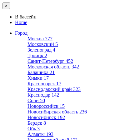
×
В бассейн
Home
Город
Москва
777
Московский
5
Зеленоград
4
Троицк
2
Санкт-Петербург
452
Московская область
342
Балашиха
21
Химки
17
Красногорск
17
Краснодарский край
323
Краснодар
142
Сочи
50
Новороссийск
15
Новосибирская область
236
Новосибирск
192
Бердск
8
Обь
3
Алматы
193
Красноярский край
171