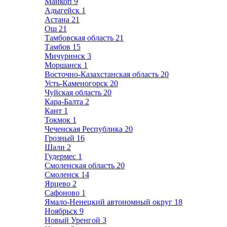
Майкоп
9
Адыгейск
1
Астана
21
Ош
21
Тамбовская область
21
Тамбов
15
Мичуринск
3
Моршанск
1
Восточно-Казахстанская область
20
Усть-Каменогорск
20
Чуйская область
20
Кара-Балта
2
Кант
1
Токмок
1
Чеченская Республика
20
Грозный
16
Шали
2
Гудермес
1
Смоленская область
20
Смоленск
14
Ярцево
2
Сафоново
1
Ямало-Ненецкий автономный округ
18
Ноябрьск
9
Новый Уренгой
3