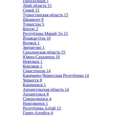
Прохладный
1
Абай область
15
Семей
15
Туркестанская область
15
Шымкент
8
Туркестан
5
Кентау
2
Республика Марий Эл
15
Йошкар-Ола
10
Волжск
1
Звенигово
1
Сахалинская область
15
Южно-Сахалинск
10
Невельск
1
Корсаков
1
Севастополь
14
Карачаево-Черкесская Республика
14
Черкесск
8
Карачаевск
1
Архангельская область
14
Архангельск
8
Северодвинск
4
Новодвинск
1
Республика Алтай
12
Горно-Алтайск
4