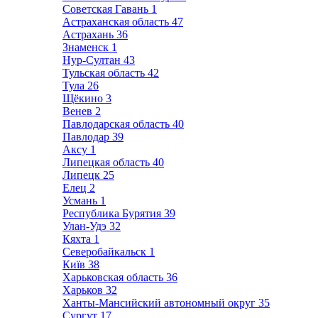
Советская Гавань
1
Астраханская область
47
Астрахань
36
Знаменск
1
Нур-Султан
43
Тульская область
42
Тула
26
Щёкино
3
Венев
2
Павлодарская область
40
Павлодар
39
Аксу
1
Липецкая область
40
Липецк
25
Елец
2
Усмань
1
Республика Бурятия
39
Улан-Удэ
32
Кяхта
1
Северобайкальск
1
Київ
38
Харьковская область
36
Харьков
32
Ханты-Мансийский автономный округ
35
Сургут
17