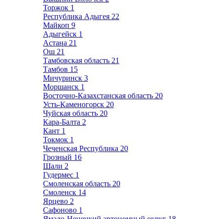
Торжок
1
Республика Адыгея
22
Майкоп
9
Адыгейск
1
Астана
21
Ош
21
Тамбовская область
21
Тамбов
15
Мичуринск
3
Моршанск
1
Восточно-Казахстанская область
20
Усть-Каменогорск
20
Чуйская область
20
Кара-Балта
2
Кант
1
Токмок
1
Чеченская Республика
20
Грозный
16
Шали
2
Гудермес
1
Смоленская область
20
Смоленск
14
Ярцево
2
Сафоново
1
Ямало-Ненецкий автономный округ
18