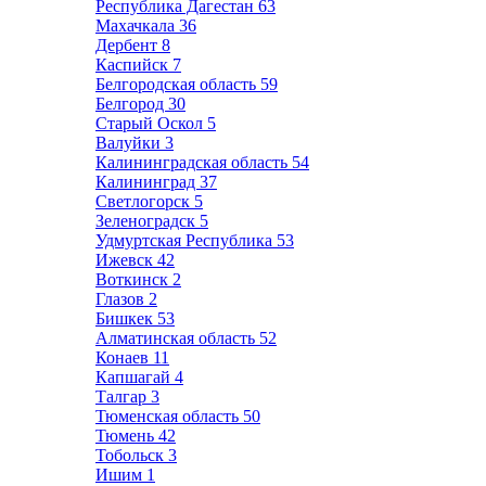
Республика Дагестан
63
Махачкала
36
Дербент
8
Каспийск
7
Белгородская область
59
Белгород
30
Старый Оскол
5
Валуйки
3
Калининградская область
54
Калининград
37
Светлогорск
5
Зеленоградск
5
Удмуртская Республика
53
Ижевск
42
Воткинск
2
Глазов
2
Бишкек
53
Алматинская область
52
Конаев
11
Капшагай
4
Талгар
3
Тюменская область
50
Тюмень
42
Тобольск
3
Ишим
1