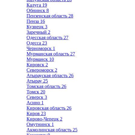
Калуга
19
Обнинск
8
Пензенская область
28
Пенза
16
Кузнецк
3
Заречный
2
Одесская область
27
Одесса
23
Черноморск
1
Мурманская область
27
Мурманск
10
Кировск
2
Североморск
2
Атырауская область
26
Атырау
25
Томская область
26
Томск
20
Северск
3
Асино
1
Кировская область
26
Киров
23
Кирово-Чепецк
2
Омутнинск
1
Акмолинская область
25