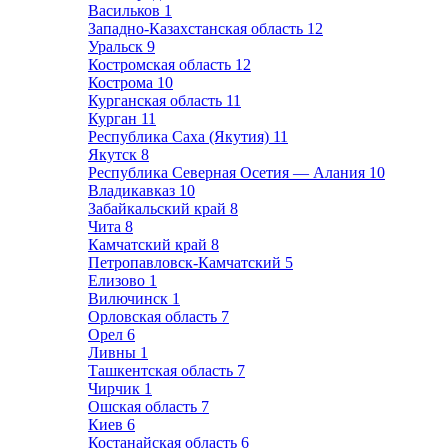
Васильков
1
Западно-Казахстанская область
12
Уральск
9
Костромская область
12
Кострома
10
Курганская область
11
Курган
11
Республика Саха (Якутия)
11
Якутск
8
Республика Северная Осетия — Алания
10
Владикавказ
10
Забайкальский край
8
Чита
8
Камчатский край
8
Петропавловск-Камчатский
5
Елизово
1
Вилючинск
1
Орловская область
7
Орел
6
Ливны
1
Ташкентская область
7
Чирчик
1
Ошская область
7
Киев
6
Костанайская область
6