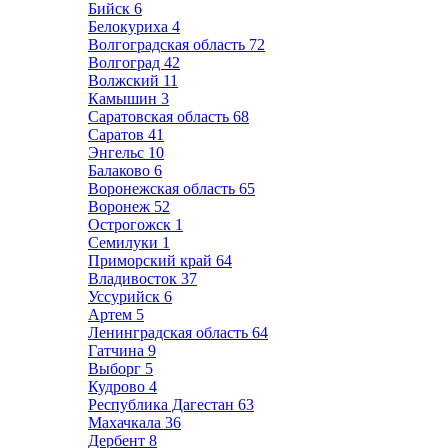
Бийск
6
Белокуриха
4
Волгоградская область
72
Волгоград
42
Волжский
11
Камышин
3
Саратовская область
68
Саратов
41
Энгельс
10
Балаково
6
Воронежская область
65
Воронеж
52
Острогожск
1
Семилуки
1
Приморский край
64
Владивосток
37
Уссурийск
6
Артем
5
Ленинградская область
64
Гатчина
9
Выборг
5
Кудрово
4
Республика Дагестан
63
Махачкала
36
Дербент
8