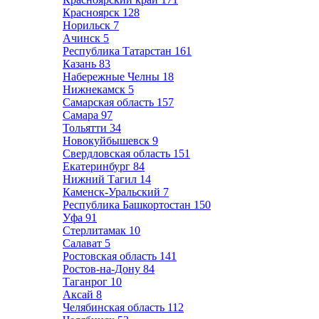
Красноярск
128
Норильск
7
Ачинск
5
Республика Татарстан
161
Казань
83
Набережные Челны
18
Нижнекамск
5
Самарская область
157
Самара
97
Тольятти
34
Новокуйбышевск
9
Свердловская область
151
Екатеринбург
84
Нижний Тагил
14
Каменск-Уральский
7
Республика Башкортостан
150
Уфа
91
Стерлитамак
10
Салават
5
Ростовская область
141
Ростов-на-Дону
84
Таганрог
10
Аксай
8
Челябинская область
112