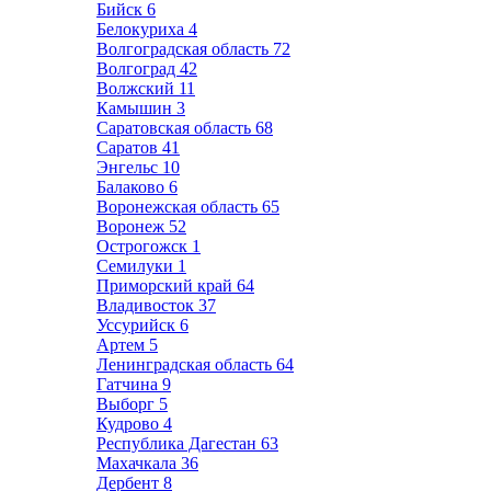
Бийск
6
Белокуриха
4
Волгоградская область
72
Волгоград
42
Волжский
11
Камышин
3
Саратовская область
68
Саратов
41
Энгельс
10
Балаково
6
Воронежская область
65
Воронеж
52
Острогожск
1
Семилуки
1
Приморский край
64
Владивосток
37
Уссурийск
6
Артем
5
Ленинградская область
64
Гатчина
9
Выборг
5
Кудрово
4
Республика Дагестан
63
Махачкала
36
Дербент
8