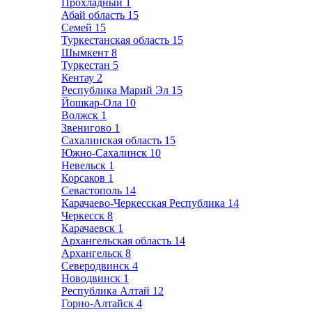
Прохладный
1
Абай область
15
Семей
15
Туркестанская область
15
Шымкент
8
Туркестан
5
Кентау
2
Республика Марий Эл
15
Йошкар-Ола
10
Волжск
1
Звенигово
1
Сахалинская область
15
Южно-Сахалинск
10
Невельск
1
Корсаков
1
Севастополь
14
Карачаево-Черкесская Республика
14
Черкесск
8
Карачаевск
1
Архангельская область
14
Архангельск
8
Северодвинск
4
Новодвинск
1
Республика Алтай
12
Горно-Алтайск
4