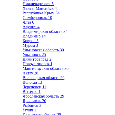
Нижневартовск
5
Ханты-Мансийск
4
Республика Крым
34
Симферополь
10
Ялта
6
Алушта
4
Владимирская область
34
Владимир
14
Ковров
5
Муром
3
Ульяновская область
30
Ульяновск
25
Димитровград
2
Новоульяновск
1
Мангистауская область
30
Актау
28
Вологодская область
29
Вологда
13
Череповец
11
Вытегра
1
Ярославская область
29
Ярославль
20
Рыбинск
3
Углич
1
Калужская область
28