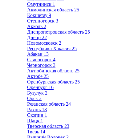
Омутнинск
1
Акмолинская область
25
Кокшетау
9
Степногорск
3
Акколь
2
Днепропетровская область
25
Днепр
22
Новомосковск
2
Республика Хакасия
25
Абакан
13
Саяногорск
4
Черногорск
3
Актюбинская область
25
Актобе
25
Оренбургская область
25
Оренбург
16
Бузулук
2
Орск
2
Рязанская область
24
Рязань
18
Скопин
1
Шацк
1
Тверская область
23
Тверь
14
Вышний Волочёк
2