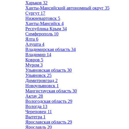
Харьков
32
Ханты-Мансийский автономный округ
35
Сургут
17
Нижневартовск
5
Ханты-Мансийск
4
Республика Крым
34
Симферополь
10
Ялта
6
Алушта
4
Владимирская область
34
Владимир
14
Ковров
5
Муром
3
Ульяновская область
30
Ульяновск
25
Димитровград
2
Новоульяновск
1
Мангистауская область
30
Актау
28
Вологодская область
29
Вологда
13
Череповец
11
Вытегра
1
Ярославская область
29
Ярославль
20