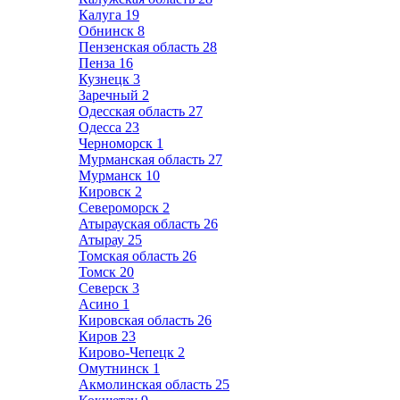
Калуга
19
Обнинск
8
Пензенская область
28
Пенза
16
Кузнецк
3
Заречный
2
Одесская область
27
Одесса
23
Черноморск
1
Мурманская область
27
Мурманск
10
Кировск
2
Североморск
2
Атырауская область
26
Атырау
25
Томская область
26
Томск
20
Северск
3
Асино
1
Кировская область
26
Киров
23
Кирово-Чепецк
2
Омутнинск
1
Акмолинская область
25