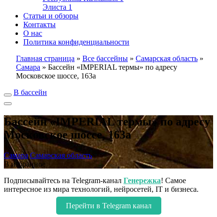
Элиста
1
Статьи и обзоры
Контакты
О нас
Политика конфиденциальности
Главная страница
»
Все бассейны
»
Самарская область
»
Самара
»
Бассейн «IMPERIAL термы» по адресу
Московское шоссе, 163а
В бассейн
Бассейн «IMPERIAL термы» по адресу
Московское шоссе, 163а
Самара
Самарская область
В избранное
Подписывайтесь на Telegram-канал
Генережка
! Самое
интересное из мира технологий, нейросетей, IT и бизнеса.
Перейти в Telegram канал