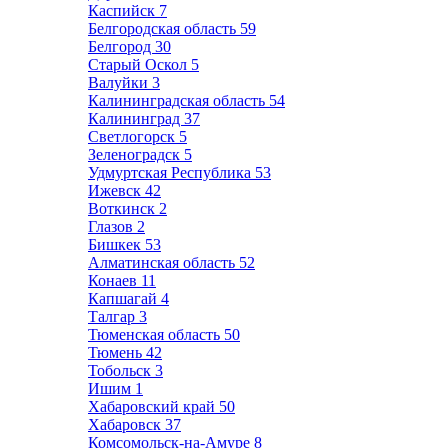
Каспийск
7
Белгородская область
59
Белгород
30
Старый Оскол
5
Валуйки
3
Калининградская область
54
Калининград
37
Светлогорск
5
Зеленоградск
5
Удмуртская Республика
53
Ижевск
42
Воткинск
2
Глазов
2
Бишкек
53
Алматинская область
52
Конаев
11
Капшагай
4
Талгар
3
Тюменская область
50
Тюмень
42
Тобольск
3
Ишим
1
Хабаровский край
50
Хабаровск
37
Комсомольск-на-Амуре
8