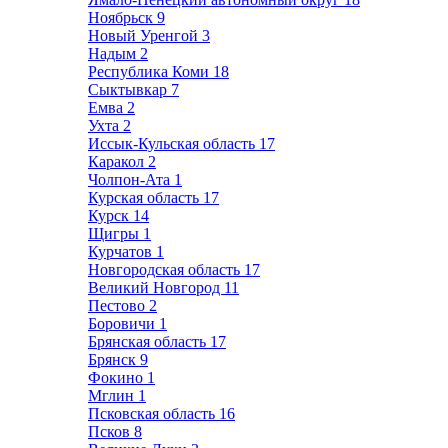
Ноябрьск
9
Новый Уренгой
3
Надым
2
Республика Коми
18
Сыктывкар
7
Емва
2
Ухта
2
Иссык-Кульская область
17
Каракол
2
Чолпон-Ата
1
Курская область
17
Курск
14
Щигры
1
Курчатов
1
Новгородская область
17
Великий Новгород
11
Пестово
2
Боровичи
1
Брянская область
17
Брянск
9
Фокино
1
Мглин
1
Псковская область
16
Псков
8