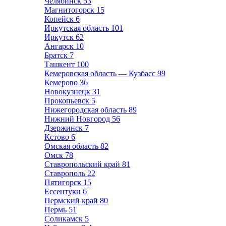
Челябинск
53
Магнитогорск
15
Копейск
6
Иркутская область
101
Иркутск
62
Ангарск
10
Братск
7
Ташкент
100
Кемеровская область — Кузбасс
99
Кемерово
36
Новокузнецк
31
Прокопьевск
5
Нижегородская область
89
Нижний Новгород
56
Дзержинск
7
Кстово
6
Омская область
82
Омск
78
Ставропольский край
81
Ставрополь
22
Пятигорск
15
Ессентуки
6
Пермский край
80
Пермь
51
Соликамск
5