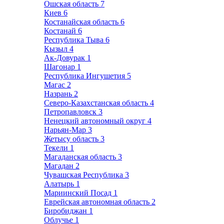
Ошская область
7
Киев
6
Костанайская область
6
Костанай
6
Республика Тыва
6
Кызыл
4
Ак-Довурак
1
Шагонар
1
Республика Ингушетия
5
Магас
2
Назрань
2
Северо-Казахстанская область
4
Петропавловск
3
Ненецкий автономный округ
4
Нарьян-Мар
3
Жетысу область
3
Текели
1
Магаданская область
3
Магадан
2
Чувашская Республика
3
Алатырь
1
Мариинский Посад
1
Еврейская автономная область
2
Биробиджан
1
Облучье
1