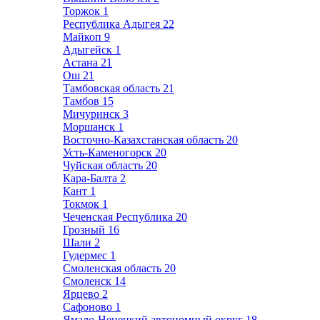
Торжок
1
Республика Адыгея
22
Майкоп
9
Адыгейск
1
Астана
21
Ош
21
Тамбовская область
21
Тамбов
15
Мичуринск
3
Моршанск
1
Восточно-Казахстанская область
20
Усть-Каменогорск
20
Чуйская область
20
Кара-Балта
2
Кант
1
Токмок
1
Чеченская Республика
20
Грозный
16
Шали
2
Гудермес
1
Смоленская область
20
Смоленск
14
Ярцево
2
Сафоново
1
Ямало-Ненецкий автономный округ
18