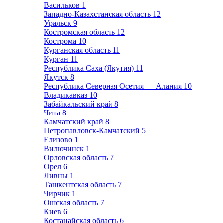
Васильков
1
Западно-Казахстанская область
12
Уральск
9
Костромская область
12
Кострома
10
Курганская область
11
Курган
11
Республика Саха (Якутия)
11
Якутск
8
Республика Северная Осетия — Алания
10
Владикавказ
10
Забайкальский край
8
Чита
8
Камчатский край
8
Петропавловск-Камчатский
5
Елизово
1
Вилючинск
1
Орловская область
7
Орел
6
Ливны
1
Ташкентская область
7
Чирчик
1
Ошская область
7
Киев
6
Костанайская область
6