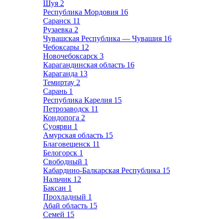
Шуя
2
Республика Мордовия
16
Саранск
11
Рузаевка
2
Чувашская Республика — Чувашия
16
Чебоксары
12
Новочебоксарск
3
Карагандинская область
16
Караганда
13
Темиртау
2
Сарань
1
Республика Карелия
15
Петрозаводск
11
Кондопога
2
Суоярви
1
Амурская область
15
Благовещенск
11
Белогорск
1
Свободный
1
Кабардино-Балкарская Республика
15
Нальчик
12
Баксан
1
Прохладный
1
Абай область
15
Семей
15