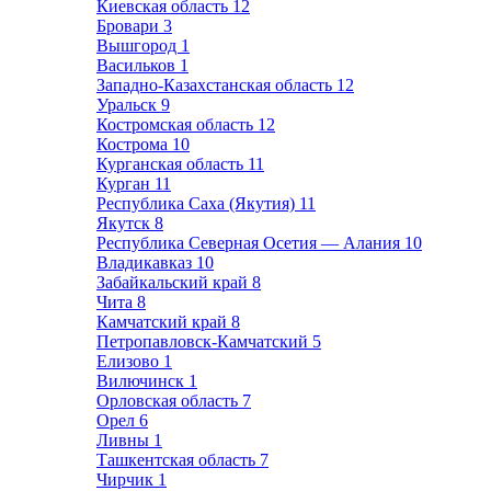
Киевская область
12
Бровари
3
Вышгород
1
Васильков
1
Западно-Казахстанская область
12
Уральск
9
Костромская область
12
Кострома
10
Курганская область
11
Курган
11
Республика Саха (Якутия)
11
Якутск
8
Республика Северная Осетия — Алания
10
Владикавказ
10
Забайкальский край
8
Чита
8
Камчатский край
8
Петропавловск-Камчатский
5
Елизово
1
Вилючинск
1
Орловская область
7
Орел
6
Ливны
1
Ташкентская область
7
Чирчик
1