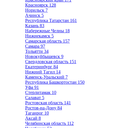
Красноярск
128
Норильск
7
Ачинск
5
Республика Татарстан
161
Казань
83
Набережные Челны
18
Нижнекамск
5
Самарская область
157
Самара
97
Тольятти
34
Новокуйбышевск
9
Свердловская область
151
Екатеринбург
84
Нижний Тагил
14
Каменск-Уральский
7
Республика Башкортостан
150
Уфа
91
Стерлитамак
10
Салават
5
Ростовская область
141
Ростов-на-Дону
84
Таганрог
10
Аксай
8
Челябинская область
112