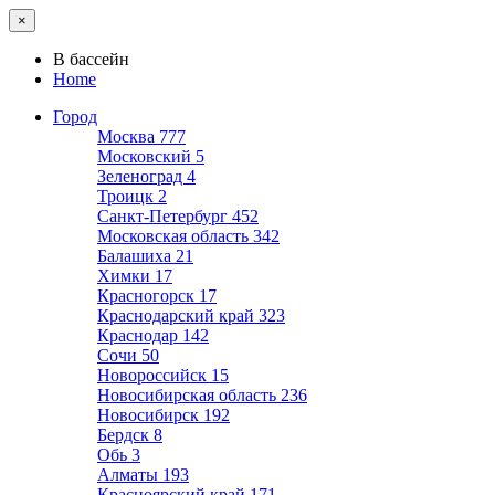
×
В бассейн
Home
Город
Москва
777
Московский
5
Зеленоград
4
Троицк
2
Санкт-Петербург
452
Московская область
342
Балашиха
21
Химки
17
Красногорск
17
Краснодарский край
323
Краснодар
142
Сочи
50
Новороссийск
15
Новосибирская область
236
Новосибирск
192
Бердск
8
Обь
3
Алматы
193
Красноярский край
171