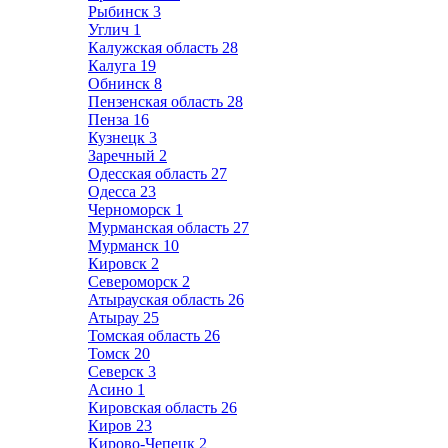
Рыбинск
3
Углич
1
Калужская область
28
Калуга
19
Обнинск
8
Пензенская область
28
Пенза
16
Кузнецк
3
Заречный
2
Одесская область
27
Одесса
23
Черноморск
1
Мурманская область
27
Мурманск
10
Кировск
2
Североморск
2
Атырауская область
26
Атырау
25
Томская область
26
Томск
20
Северск
3
Асино
1
Кировская область
26
Киров
23
Кирово-Чепецк
2