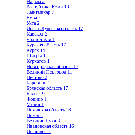
Надым
2
Республика Коми
18
Сыктывкар
7
Емва
2
Ухта
2
Иссык-Кульская область
17
Каракол
2
Чолпон-Ата
1
Курская область
17
Курск
14
Щигры
1
Курчатов
1
Новгородская область
17
Великий Новгород
11
Пестово
2
Боровичи
1
Брянская область
17
Брянск
9
Фокино
1
Мглин
1
Псковская область
16
Псков
8
Великие Луки
3
Ивановская область
16
Иваново
12