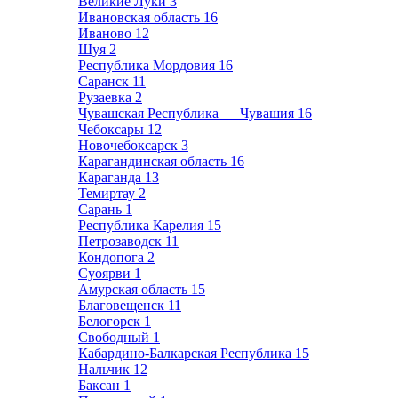
Великие Луки
3
Ивановская область
16
Иваново
12
Шуя
2
Республика Мордовия
16
Саранск
11
Рузаевка
2
Чувашская Республика — Чувашия
16
Чебоксары
12
Новочебоксарск
3
Карагандинская область
16
Караганда
13
Темиртау
2
Сарань
1
Республика Карелия
15
Петрозаводск
11
Кондопога
2
Суоярви
1
Амурская область
15
Благовещенск
11
Белогорск
1
Свободный
1
Кабардино-Балкарская Республика
15
Нальчик
12
Баксан
1