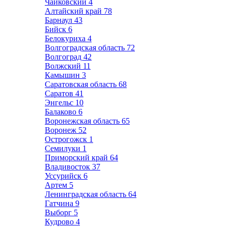
Чайковский
4
Алтайский край
78
Барнаул
43
Бийск
6
Белокуриха
4
Волгоградская область
72
Волгоград
42
Волжский
11
Камышин
3
Саратовская область
68
Саратов
41
Энгельс
10
Балаково
6
Воронежская область
65
Воронеж
52
Острогожск
1
Семилуки
1
Приморский край
64
Владивосток
37
Уссурийск
6
Артем
5
Ленинградская область
64
Гатчина
9
Выборг
5
Кудрово
4