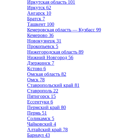
Иркутская область
101
Иркутск
62
Ангарск
10
Братск
7
Ташкент
100
Кемеровская область — Кузбасс
99
Кемерово
36
Новокузнецк
31
Прокопьевск
5
Нижегородская область
89
Нижний Новгород
56
Дзержинск
7
Кстово
6
Омская область
82
Омск
78
Ставропольский край
81
Ставрополь
22
Пятигорск
15
Ессентуки
6
Пермский край
80
Пермь
51
Соликамск
5
Чайковский
4
Алтайский край
78
Барнаул
43