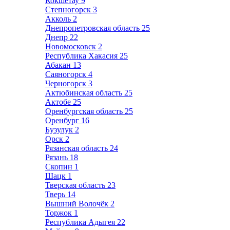
Кокшетау
9
Степногорск
3
Акколь
2
Днепропетровская область
25
Днепр
22
Новомосковск
2
Республика Хакасия
25
Абакан
13
Саяногорск
4
Черногорск
3
Актюбинская область
25
Актобе
25
Оренбургская область
25
Оренбург
16
Бузулук
2
Орск
2
Рязанская область
24
Рязань
18
Скопин
1
Шацк
1
Тверская область
23
Тверь
14
Вышний Волочёк
2
Торжок
1
Республика Адыгея
22