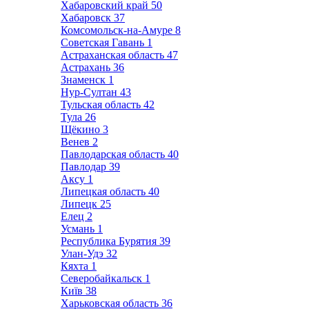
Хабаровский край
50
Хабаровск
37
Комсомольск-на-Амуре
8
Советская Гавань
1
Астраханская область
47
Астрахань
36
Знаменск
1
Нур-Султан
43
Тульская область
42
Тула
26
Щёкино
3
Венев
2
Павлодарская область
40
Павлодар
39
Аксу
1
Липецкая область
40
Липецк
25
Елец
2
Усмань
1
Республика Бурятия
39
Улан-Удэ
32
Кяхта
1
Северобайкальск
1
Київ
38
Харьковская область
36