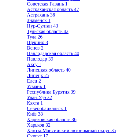
Советская Гавань
1
Астраханская область
47
Астрахань
36
Знаменск
1
Нур-Султан
43
Тульская область
42
Тула
26
Щёкино
3
Венев
2
Павлодарская область
40
Павлодар
39
Аксу
1
Липецкая область
40
Липецк
25
Елец
2
Усмань
1
Республика Бурятия
39
Улан-Удэ
32
Кяхта
1
Северобайкальск
1
Київ
38
Харьковская область
36
Харьков
32
Ханты-Мансийский автономный округ
35
Сургут
17