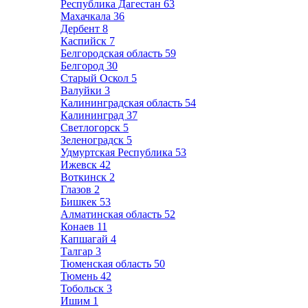
Республика Дагестан
63
Махачкала
36
Дербент
8
Каспийск
7
Белгородская область
59
Белгород
30
Старый Оскол
5
Валуйки
3
Калининградская область
54
Калининград
37
Светлогорск
5
Зеленоградск
5
Удмуртская Республика
53
Ижевск
42
Воткинск
2
Глазов
2
Бишкек
53
Алматинская область
52
Конаев
11
Капшагай
4
Талгар
3
Тюменская область
50
Тюмень
42
Тобольск
3
Ишим
1