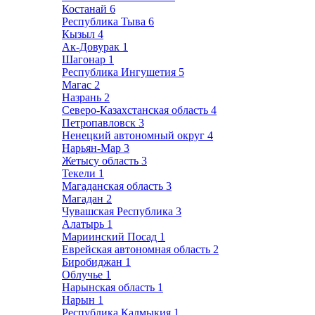
Костанай
6
Республика Тыва
6
Кызыл
4
Ак-Довурак
1
Шагонар
1
Республика Ингушетия
5
Магас
2
Назрань
2
Северо-Казахстанская область
4
Петропавловск
3
Ненецкий автономный округ
4
Нарьян-Мар
3
Жетысу область
3
Текели
1
Магаданская область
3
Магадан
2
Чувашская Республика
3
Алатырь
1
Мариинский Посад
1
Еврейская автономная область
2
Биробиджан
1
Облучье
1
Нарынская область
1
Нарын
1
Республика Калмыкия
1