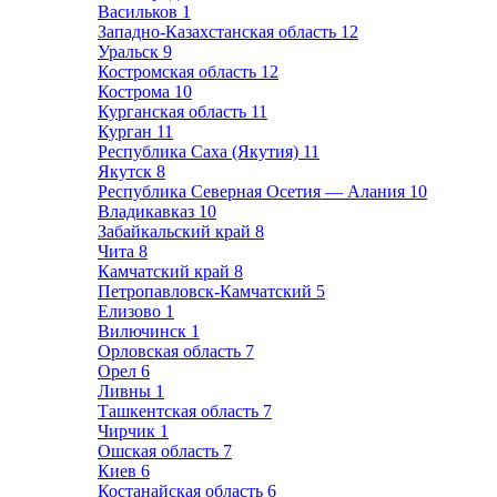
Васильков
1
Западно-Казахстанская область
12
Уральск
9
Костромская область
12
Кострома
10
Курганская область
11
Курган
11
Республика Саха (Якутия)
11
Якутск
8
Республика Северная Осетия — Алания
10
Владикавказ
10
Забайкальский край
8
Чита
8
Камчатский край
8
Петропавловск-Камчатский
5
Елизово
1
Вилючинск
1
Орловская область
7
Орел
6
Ливны
1
Ташкентская область
7
Чирчик
1
Ошская область
7
Киев
6
Костанайская область
6