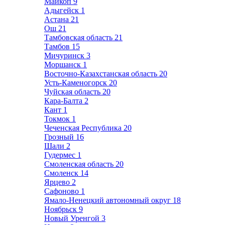
Майкоп
9
Адыгейск
1
Астана
21
Ош
21
Тамбовская область
21
Тамбов
15
Мичуринск
3
Моршанск
1
Восточно-Казахстанская область
20
Усть-Каменогорск
20
Чуйская область
20
Кара-Балта
2
Кант
1
Токмок
1
Чеченская Республика
20
Грозный
16
Шали
2
Гудермес
1
Смоленская область
20
Смоленск
14
Ярцево
2
Сафоново
1
Ямало-Ненецкий автономный округ
18
Ноябрьск
9
Новый Уренгой
3