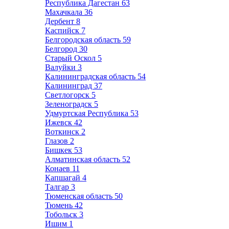
Республика Дагестан
63
Махачкала
36
Дербент
8
Каспийск
7
Белгородская область
59
Белгород
30
Старый Оскол
5
Валуйки
3
Калининградская область
54
Калининград
37
Светлогорск
5
Зеленоградск
5
Удмуртская Республика
53
Ижевск
42
Воткинск
2
Глазов
2
Бишкек
53
Алматинская область
52
Конаев
11
Капшагай
4
Талгар
3
Тюменская область
50
Тюмень
42
Тобольск
3
Ишим
1