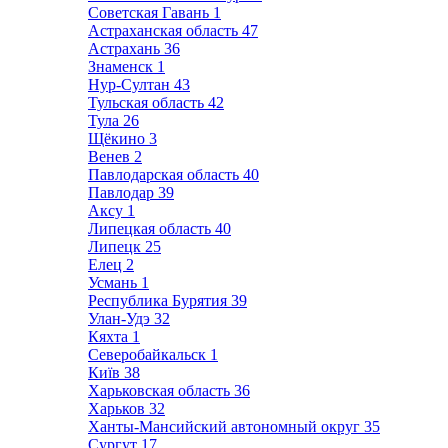
Советская Гавань
1
Астраханская область
47
Астрахань
36
Знаменск
1
Нур-Султан
43
Тульская область
42
Тула
26
Щёкино
3
Венев
2
Павлодарская область
40
Павлодар
39
Аксу
1
Липецкая область
40
Липецк
25
Елец
2
Усмань
1
Республика Бурятия
39
Улан-Удэ
32
Кяхта
1
Северобайкальск
1
Київ
38
Харьковская область
36
Харьков
32
Ханты-Мансийский автономный округ
35
Сургут
17