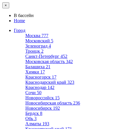
×
В бассейн
Home
Город
Москва
777
Московский
5
Зеленоград
4
Троицк
2
Санкт-Петербург
452
Московская область
342
Балашиха
21
Химки
17
Красногорск
17
Краснодарский край
323
Краснодар
142
Сочи
50
Новороссийск
15
Новосибирская область
236
Новосибирск
192
Бердск
8
Обь
3
Алматы
193
Красноярский край
171