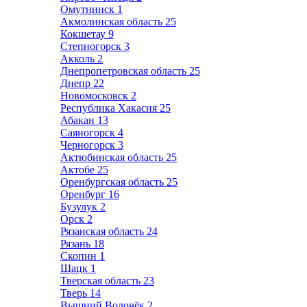
Омутнинск
1
Акмолинская область
25
Кокшетау
9
Степногорск
3
Акколь
2
Днепропетровская область
25
Днепр
22
Новомосковск
2
Республика Хакасия
25
Абакан
13
Саяногорск
4
Черногорск
3
Актюбинская область
25
Актобе
25
Оренбургская область
25
Оренбург
16
Бузулук
2
Орск
2
Рязанская область
24
Рязань
18
Скопин
1
Шацк
1
Тверская область
23
Тверь
14
Вышний Волочёк
2