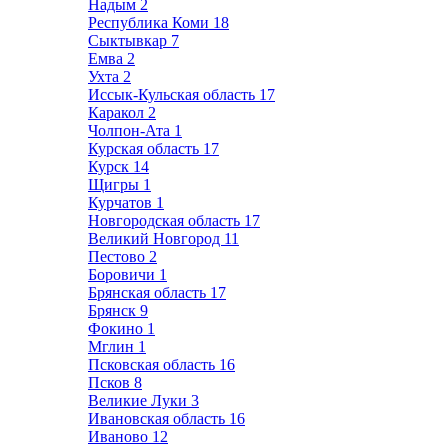
Надым
2
Республика Коми
18
Сыктывкар
7
Емва
2
Ухта
2
Иссык-Кульская область
17
Каракол
2
Чолпон-Ата
1
Курская область
17
Курск
14
Щигры
1
Курчатов
1
Новгородская область
17
Великий Новгород
11
Пестово
2
Боровичи
1
Брянская область
17
Брянск
9
Фокино
1
Мглин
1
Псковская область
16
Псков
8
Великие Луки
3
Ивановская область
16
Иваново
12