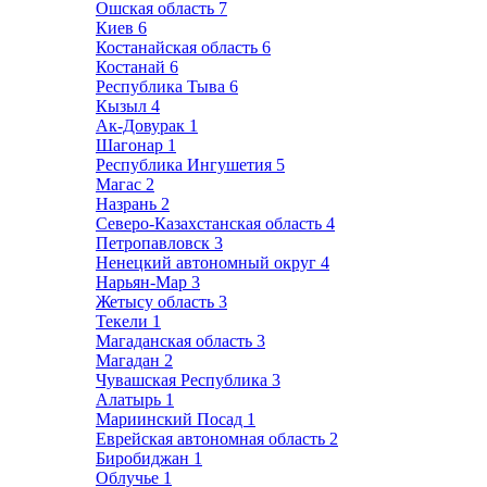
Ошская область
7
Киев
6
Костанайская область
6
Костанай
6
Республика Тыва
6
Кызыл
4
Ак-Довурак
1
Шагонар
1
Республика Ингушетия
5
Магас
2
Назрань
2
Северо-Казахстанская область
4
Петропавловск
3
Ненецкий автономный округ
4
Нарьян-Мар
3
Жетысу область
3
Текели
1
Магаданская область
3
Магадан
2
Чувашская Республика
3
Алатырь
1
Мариинский Посад
1
Еврейская автономная область
2
Биробиджан
1
Облучье
1