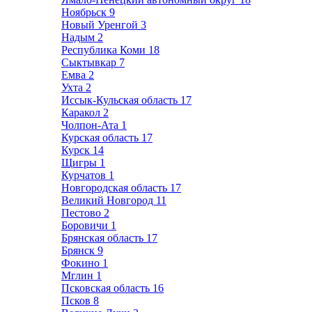
Ноябрьск
9
Новый Уренгой
3
Надым
2
Республика Коми
18
Сыктывкар
7
Емва
2
Ухта
2
Иссык-Кульская область
17
Каракол
2
Чолпон-Ата
1
Курская область
17
Курск
14
Щигры
1
Курчатов
1
Новгородская область
17
Великий Новгород
11
Пестово
2
Боровичи
1
Брянская область
17
Брянск
9
Фокино
1
Мглин
1
Псковская область
16
Псков
8