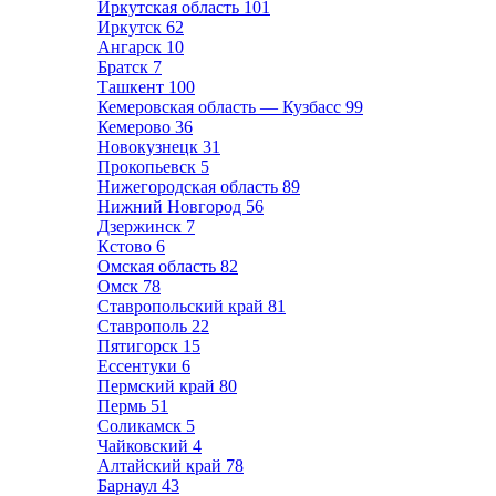
Иркутская область
101
Иркутск
62
Ангарск
10
Братск
7
Ташкент
100
Кемеровская область — Кузбасс
99
Кемерово
36
Новокузнецк
31
Прокопьевск
5
Нижегородская область
89
Нижний Новгород
56
Дзержинск
7
Кстово
6
Омская область
82
Омск
78
Ставропольский край
81
Ставрополь
22
Пятигорск
15
Ессентуки
6
Пермский край
80
Пермь
51
Соликамск
5
Чайковский
4
Алтайский край
78
Барнаул
43