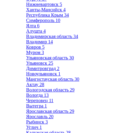
Нижневартовск
5
Ханты-Мансийск
4
Республика Крым
34
Симферополь
10
Ялта
6
Алушта
4
Владимирская область
34
Владимир
14
Ковров
5
Муром
3
Ульяновская область
30
Ульяновск
25
Димитровград
2
Новоульяновск
1
Мангистауская область
30
Актау
28
Вологодская область
29
Вологда
13
Череповец
11
Вытегра
1
Ярославская область
29
Ярославль
20
Рыбинск
3
Углич
1
Калужская область
28