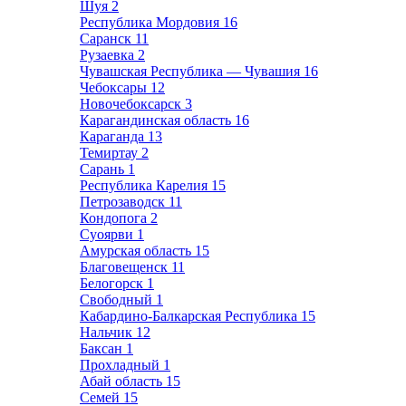
Шуя
2
Республика Мордовия
16
Саранск
11
Рузаевка
2
Чувашская Республика — Чувашия
16
Чебоксары
12
Новочебоксарск
3
Карагандинская область
16
Караганда
13
Темиртау
2
Сарань
1
Республика Карелия
15
Петрозаводск
11
Кондопога
2
Суоярви
1
Амурская область
15
Благовещенск
11
Белогорск
1
Свободный
1
Кабардино-Балкарская Республика
15
Нальчик
12
Баксан
1
Прохладный
1
Абай область
15
Семей
15