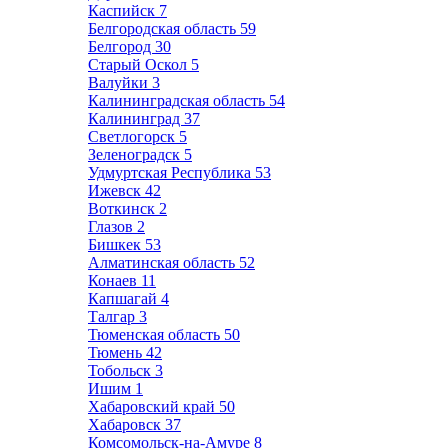
Каспийск
7
Белгородская область
59
Белгород
30
Старый Оскол
5
Валуйки
3
Калининградская область
54
Калининград
37
Светлогорск
5
Зеленоградск
5
Удмуртская Республика
53
Ижевск
42
Воткинск
2
Глазов
2
Бишкек
53
Алматинская область
52
Конаев
11
Капшагай
4
Талгар
3
Тюменская область
50
Тюмень
42
Тобольск
3
Ишим
1
Хабаровский край
50
Хабаровск
37
Комсомольск-на-Амуре
8