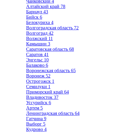
Чайковский
4
Алтайский край
78
Барнаул
43
Бийск
6
Белокуриха
4
Волгоградская область
72
Волгоград
42
Волжский
11
Камышин
3
Саратовская область
68
Саратов
41
Энгельс
10
Балаково
6
Воронежская область
65
Воронеж
52
Острогожск
1
Семилуки
1
Приморский край
64
Владивосток
37
Уссурийск
6
Артем
5
Ленинградская область
64
Гатчина
9
Выборг
5
Кудрово
4