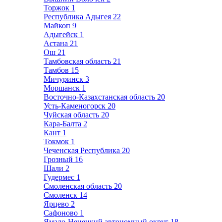
Торжок
1
Республика Адыгея
22
Майкоп
9
Адыгейск
1
Астана
21
Ош
21
Тамбовская область
21
Тамбов
15
Мичуринск
3
Моршанск
1
Восточно-Казахстанская область
20
Усть-Каменогорск
20
Чуйская область
20
Кара-Балта
2
Кант
1
Токмок
1
Чеченская Республика
20
Грозный
16
Шали
2
Гудермес
1
Смоленская область
20
Смоленск
14
Ярцево
2
Сафоново
1
Ямало-Ненецкий автономный округ
18