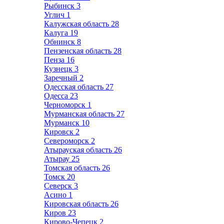
Рыбинск
3
Углич
1
Калужская область
28
Калуга
19
Обнинск
8
Пензенская область
28
Пенза
16
Кузнецк
3
Заречный
2
Одесская область
27
Одесса
23
Черноморск
1
Мурманская область
27
Мурманск
10
Кировск
2
Североморск
2
Атырауская область
26
Атырау
25
Томская область
26
Томск
20
Северск
3
Асино
1
Кировская область
26
Киров
23
Кирово-Чепецк
2