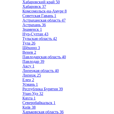
Хабаровский край
50
Хабаровск
37
Комсомольск-на-Амуре
8
Советская Гавань
1
Астраханская область
47
Астрахань
36
Знаменск
1
Нур-Султан
43
Тульская область
42
Тула
26
Щёкино
3
Венев
2
Павлодарская область
40
Павлодар
39
Аксу
1
Липецкая область
40
Липецк
25
Елец
2
Усмань
1
Республика Бурятия
39
Улан-Удэ
32
Кяхта
1
Северобайкальск
1
Київ
38
Харьковская область
36