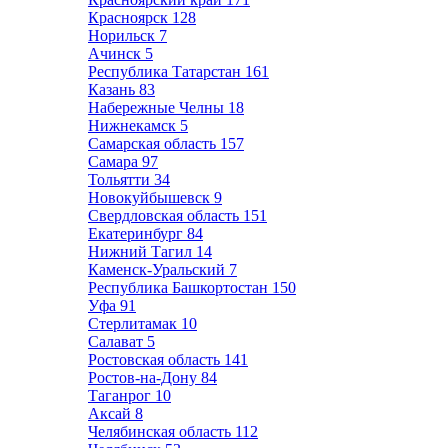
Красноярск
128
Норильск
7
Ачинск
5
Республика Татарстан
161
Казань
83
Набережные Челны
18
Нижнекамск
5
Самарская область
157
Самара
97
Тольятти
34
Новокуйбышевск
9
Свердловская область
151
Екатеринбург
84
Нижний Тагил
14
Каменск-Уральский
7
Республика Башкортостан
150
Уфа
91
Стерлитамак
10
Салават
5
Ростовская область
141
Ростов-на-Дону
84
Таганрог
10
Аксай
8
Челябинская область
112