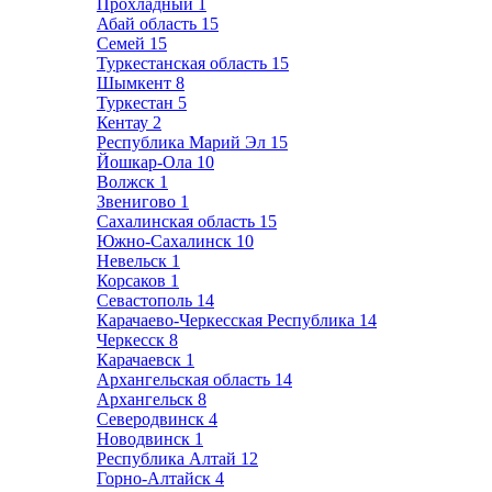
Прохладный
1
Абай область
15
Семей
15
Туркестанская область
15
Шымкент
8
Туркестан
5
Кентау
2
Республика Марий Эл
15
Йошкар-Ола
10
Волжск
1
Звенигово
1
Сахалинская область
15
Южно-Сахалинск
10
Невельск
1
Корсаков
1
Севастополь
14
Карачаево-Черкесская Республика
14
Черкесск
8
Карачаевск
1
Архангельская область
14
Архангельск
8
Северодвинск
4
Новодвинск
1
Республика Алтай
12
Горно-Алтайск
4