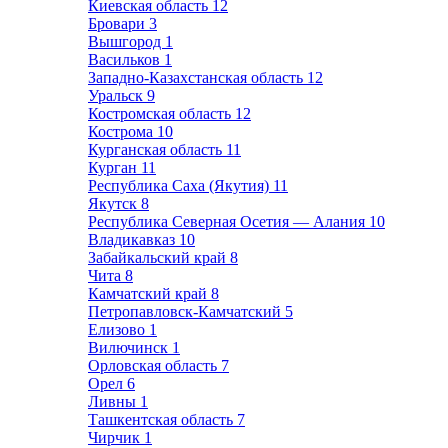
Киевская область
12
Бровари
3
Вышгород
1
Васильков
1
Западно-Казахстанская область
12
Уральск
9
Костромская область
12
Кострома
10
Курганская область
11
Курган
11
Республика Саха (Якутия)
11
Якутск
8
Республика Северная Осетия — Алания
10
Владикавказ
10
Забайкальский край
8
Чита
8
Камчатский край
8
Петропавловск-Камчатский
5
Елизово
1
Вилючинск
1
Орловская область
7
Орел
6
Ливны
1
Ташкентская область
7
Чирчик
1