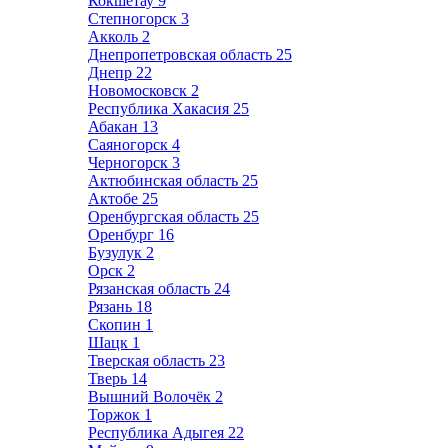
Кокшетау
9
Степногорск
3
Акколь
2
Днепропетровская область
25
Днепр
22
Новомосковск
2
Республика Хакасия
25
Абакан
13
Саяногорск
4
Черногорск
3
Актюбинская область
25
Актобе
25
Оренбургская область
25
Оренбург
16
Бузулук
2
Орск
2
Рязанская область
24
Рязань
18
Скопин
1
Шацк
1
Тверская область
23
Тверь
14
Вышний Волочёк
2
Торжок
1
Республика Адыгея
22