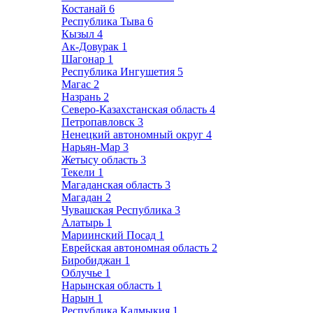
Костанай
6
Республика Тыва
6
Кызыл
4
Ак-Довурак
1
Шагонар
1
Республика Ингушетия
5
Магас
2
Назрань
2
Северо-Казахстанская область
4
Петропавловск
3
Ненецкий автономный округ
4
Нарьян-Мар
3
Жетысу область
3
Текели
1
Магаданская область
3
Магадан
2
Чувашская Республика
3
Алатырь
1
Мариинский Посад
1
Еврейская автономная область
2
Биробиджан
1
Облучье
1
Нарынская область
1
Нарын
1
Республика Калмыкия
1