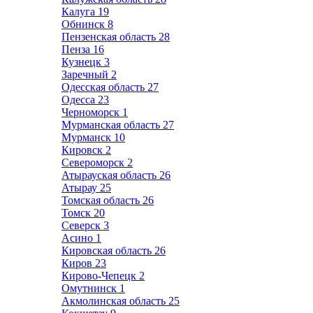
Калуга
19
Обнинск
8
Пензенская область
28
Пенза
16
Кузнецк
3
Заречный
2
Одесская область
27
Одесса
23
Черноморск
1
Мурманская область
27
Мурманск
10
Кировск
2
Североморск
2
Атырауская область
26
Атырау
25
Томская область
26
Томск
20
Северск
3
Асино
1
Кировская область
26
Киров
23
Кирово-Чепецк
2
Омутнинск
1
Акмолинская область
25