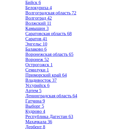
Бийск
6
Белокуриха
4
Волгоградская область
72
Волгоград
42
Волжский
11
Камышин
3
Саратовская область
68
Саратов
41
Энгельс
10
Балаково
6
Воронежская область
65
Воронеж
52
Острогожск
1
Семилуки
1
Приморский край
64
Владивосток
37
Уссурийск
6
Артем
5
Ленинградская область
64
Гатчина
9
Выборг
5
Кудрово
4
Республика Дагестан
63
Махачкала
36
Дербент
8