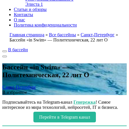
Элиста
1
Статьи и обзоры
Контакты
О нас
Политика конфиденциальности
Главная страница
»
Все бассейны
»
Санкт-Петербург
»
Бассейн «in Swim» — Политехническая, 22 лит О
В бассейн
Бассейн «in Swim» —
Политехническая, 22 лит О
Санкт-Петербург
В избранное
Подписывайтесь на Telegram-канал
Генережка
! Самое
интересное из мира технологий, нейросетей, IT и бизнеса.
Перейти в Telegram канал