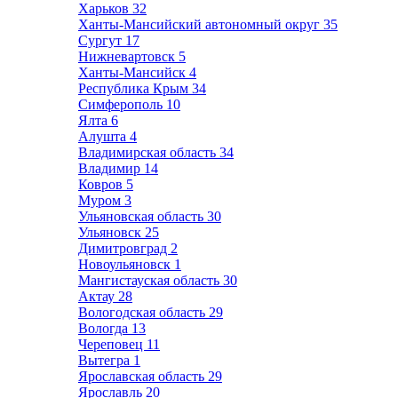
Харьков
32
Ханты-Мансийский автономный округ
35
Сургут
17
Нижневартовск
5
Ханты-Мансийск
4
Республика Крым
34
Симферополь
10
Ялта
6
Алушта
4
Владимирская область
34
Владимир
14
Ковров
5
Муром
3
Ульяновская область
30
Ульяновск
25
Димитровград
2
Новоульяновск
1
Мангистауская область
30
Актау
28
Вологодская область
29
Вологда
13
Череповец
11
Вытегра
1
Ярославская область
29
Ярославль
20