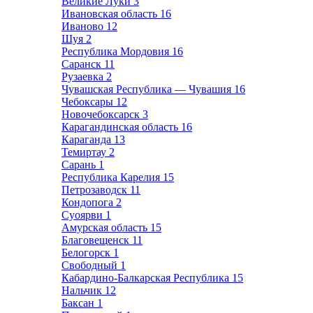
Великие Луки
3
Ивановская область
16
Иваново
12
Шуя
2
Республика Мордовия
16
Саранск
11
Рузаевка
2
Чувашская Республика — Чувашия
16
Чебоксары
12
Новочебоксарск
3
Карагандинская область
16
Караганда
13
Темиртау
2
Сарань
1
Республика Карелия
15
Петрозаводск
11
Кондопога
2
Суоярви
1
Амурская область
15
Благовещенск
11
Белогорск
1
Свободный
1
Кабардино-Балкарская Республика
15
Нальчик
12
Баксан
1