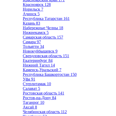
Красноярск
128
Норильск
7
Ачинск
5
Республика Татарстан
161
Казань
83
Набережные Челны
18
Нижнекамск
5
Самарская область
157
Самара
97
Тольятти
34
Новокуйбышевск
9
Свердловская область
151
Екатеринбург
84
Нижний Тагил
14
Каменск-Уральский
7
Республика Башкортостан
150
Уфа
91
Стерлитамак
10
Салават
5
Ростовская область
141
Ростов-на-Дону
84
Таганрог
10
Аксай
8
Челябинская область
112