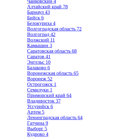
Чайковский
4
Алтайский край
78
Барнаул
43
Бийск
6
Белокуриха
4
Волгоградская область
72
Волгоград
42
Волжский
11
Камышин
3
Саратовская область
68
Саратов
41
Энгельс
10
Балаково
6
Воронежская область
65
Воронеж
52
Острогожск
1
Семилуки
1
Приморский край
64
Владивосток
37
Уссурийск
6
Артем
5
Ленинградская область
64
Гатчина
9
Выборг
5
Кудрово
4