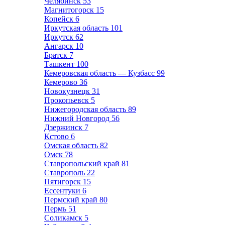
Челябинск
53
Магнитогорск
15
Копейск
6
Иркутская область
101
Иркутск
62
Ангарск
10
Братск
7
Ташкент
100
Кемеровская область — Кузбасс
99
Кемерово
36
Новокузнецк
31
Прокопьевск
5
Нижегородская область
89
Нижний Новгород
56
Дзержинск
7
Кстово
6
Омская область
82
Омск
78
Ставропольский край
81
Ставрополь
22
Пятигорск
15
Ессентуки
6
Пермский край
80
Пермь
51
Соликамск
5