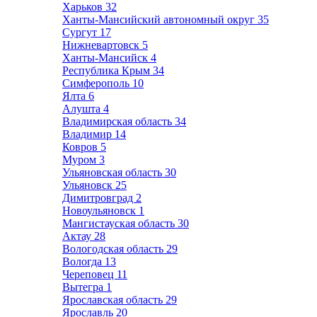
Харьков
32
Ханты-Мансийский автономный округ
35
Сургут
17
Нижневартовск
5
Ханты-Мансийск
4
Республика Крым
34
Симферополь
10
Ялта
6
Алушта
4
Владимирская область
34
Владимир
14
Ковров
5
Муром
3
Ульяновская область
30
Ульяновск
25
Димитровград
2
Новоульяновск
1
Мангистауская область
30
Актау
28
Вологодская область
29
Вологда
13
Череповец
11
Вытегра
1
Ярославская область
29
Ярославль
20