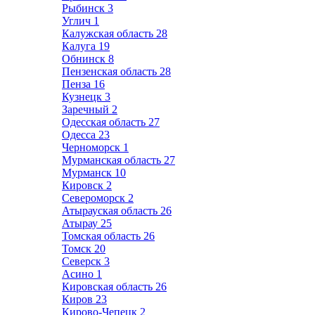
Рыбинск
3
Углич
1
Калужская область
28
Калуга
19
Обнинск
8
Пензенская область
28
Пенза
16
Кузнецк
3
Заречный
2
Одесская область
27
Одесса
23
Черноморск
1
Мурманская область
27
Мурманск
10
Кировск
2
Североморск
2
Атырауская область
26
Атырау
25
Томская область
26
Томск
20
Северск
3
Асино
1
Кировская область
26
Киров
23
Кирово-Чепецк
2