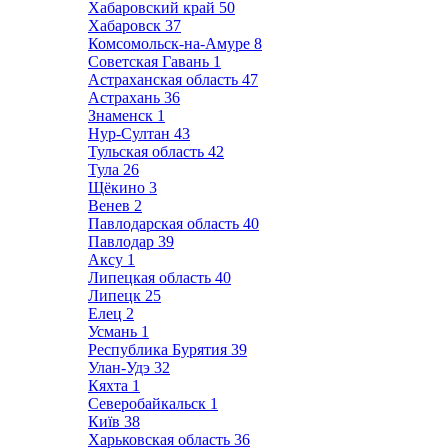
Хабаровский край
50
Хабаровск
37
Комсомольск-на-Амуре
8
Советская Гавань
1
Астраханская область
47
Астрахань
36
Знаменск
1
Нур-Султан
43
Тульская область
42
Тула
26
Щёкино
3
Венев
2
Павлодарская область
40
Павлодар
39
Аксу
1
Липецкая область
40
Липецк
25
Елец
2
Усмань
1
Республика Бурятия
39
Улан-Удэ
32
Кяхта
1
Северобайкальск
1
Київ
38
Харьковская область
36