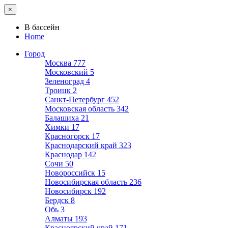
×
В бассейн
Home
Город
Москва
777
Московский
5
Зеленоград
4
Троицк
2
Санкт-Петербург
452
Московская область
342
Балашиха
21
Химки
17
Красногорск
17
Краснодарский край
323
Краснодар
142
Сочи
50
Новороссийск
15
Новосибирская область
236
Новосибирск
192
Бердск
8
Обь
3
Алматы
193
Красноярский край
171