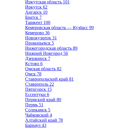
Иркутская область
101
Иркутск
62
Ангарск
10
Братск
7
Ташкент
100
Кемеровская область — Кузбасс
99
Кемерово
36
Новокузнецк
31
Прокопьевск
5
Нижегородская область
89
Нижний Новгород
56
Дзержинск
7
Кстово
6
Омская область
82
Омск
78
Ставропольский край
81
Ставрополь
22
Пятигорск
15
Ессентуки
6
Пермский край
80
Пермь
51
Соликамск
5
Чайковский
4
Алтайский край
78
Барнаул
43