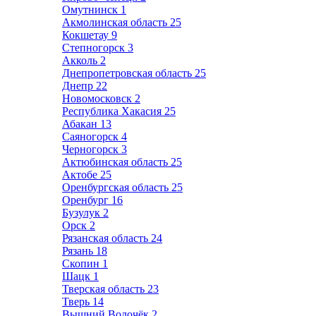
Омутнинск
1
Акмолинская область
25
Кокшетау
9
Степногорск
3
Акколь
2
Днепропетровская область
25
Днепр
22
Новомосковск
2
Республика Хакасия
25
Абакан
13
Саяногорск
4
Черногорск
3
Актюбинская область
25
Актобе
25
Оренбургская область
25
Оренбург
16
Бузулук
2
Орск
2
Рязанская область
24
Рязань
18
Скопин
1
Шацк
1
Тверская область
23
Тверь
14
Вышний Волочёк
2