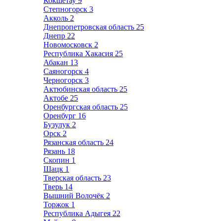
Кокшетау
9
Степногорск
3
Акколь
2
Днепропетровская область
25
Днепр
22
Новомосковск
2
Республика Хакасия
25
Абакан
13
Саяногорск
4
Черногорск
3
Актюбинская область
25
Актобе
25
Оренбургская область
25
Оренбург
16
Бузулук
2
Орск
2
Рязанская область
24
Рязань
18
Скопин
1
Шацк
1
Тверская область
23
Тверь
14
Вышний Волочёк
2
Торжок
1
Республика Адыгея
22