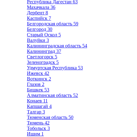
Республика Дагестан
63
Махачкала
36
Дербент
8
Каспийск
7
Белгородская область
59
Белгород
30
Старый Оскол
5
Валуйки
3
Калининградская область
54
Калининград
37
Светлогорск
5
Зеленоградск
5
Удмуртская Республика
53
Ижевск
42
Воткинск
2
Глазов
2
Бишкек
53
Алматинская область
52
Конаев
11
Капшагай
4
Талгар
3
Тюменская область
50
Тюмень
42
Тобольск
3
Ишим
1