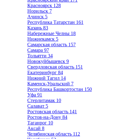
Красноярск
128
Норильск
7
Ачинск
5
Республика Татарстан
161
Казань
83
Набережные Челны
18
Нижнекамск
5
Самарская область
157
Самара
97
Тольятти
34
Новокуйбышевск
9
Свердловская область
151
Екатеринбург
84
Нижний Тагил
14
Каменск-Уральский
7
Республика Башкортостан
150
Уфа
91
Стерлитамак
10
Салават
5
Ростовская область
141
Ростов-на-Дону
84
Таганрог
10
Аксай
8
Челябинская область
112