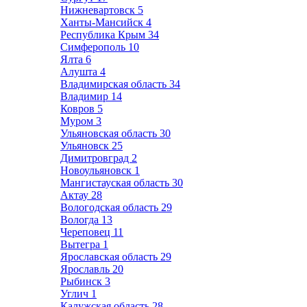
Нижневартовск
5
Ханты-Мансийск
4
Республика Крым
34
Симферополь
10
Ялта
6
Алушта
4
Владимирская область
34
Владимир
14
Ковров
5
Муром
3
Ульяновская область
30
Ульяновск
25
Димитровград
2
Новоульяновск
1
Мангистауская область
30
Актау
28
Вологодская область
29
Вологда
13
Череповец
11
Вытегра
1
Ярославская область
29
Ярославль
20
Рыбинск
3
Углич
1
Калужская область
28