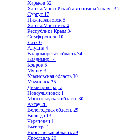
Харьков
32
Ханты-Мансийский автономный округ
35
Сургут
17
Нижневартовск
5
Ханты-Мансийск
4
Республика Крым
34
Симферополь
10
Ялта
6
Алушта
4
Владимирская область
34
Владимир
14
Ковров
5
Муром
3
Ульяновская область
30
Ульяновск
25
Димитровград
2
Новоульяновск
1
Мангистауская область
30
Актау
28
Вологодская область
29
Вологда
13
Череповец
11
Вытегра
1
Ярославская область
29
Ярославль
20