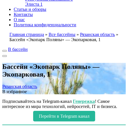
Элиста
1
Статьи и обзоры
Контакты
О нас
Политика конфиденциальности
Главная страница
»
Все бассейны
»
Рязанская область
»
Бассейн «Экопарк Поляны» — Экопарковая, 1
В бассейн
Бассейн «Экопарк Поляны» —
Экопарковая, 1
Рязанская область
В избранное
Подписывайтесь на Telegram-канал
Генережка
! Самое
интересное из мира технологий, нейросетей, IT и бизнеса.
Перейти в Telegram канал