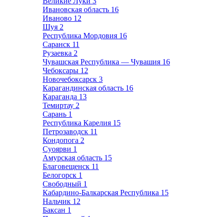
Великие Луки
3
Ивановская область
16
Иваново
12
Шуя
2
Республика Мордовия
16
Саранск
11
Рузаевка
2
Чувашская Республика — Чувашия
16
Чебоксары
12
Новочебоксарск
3
Карагандинская область
16
Караганда
13
Темиртау
2
Сарань
1
Республика Карелия
15
Петрозаводск
11
Кондопога
2
Суоярви
1
Амурская область
15
Благовещенск
11
Белогорск
1
Свободный
1
Кабардино-Балкарская Республика
15
Нальчик
12
Баксан
1