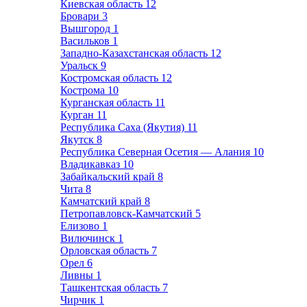
Киевская область
12
Бровари
3
Вышгород
1
Васильков
1
Западно-Казахстанская область
12
Уральск
9
Костромская область
12
Кострома
10
Курганская область
11
Курган
11
Республика Саха (Якутия)
11
Якутск
8
Республика Северная Осетия — Алания
10
Владикавказ
10
Забайкальский край
8
Чита
8
Камчатский край
8
Петропавловск-Камчатский
5
Елизово
1
Вилючинск
1
Орловская область
7
Орел
6
Ливны
1
Ташкентская область
7
Чирчик
1