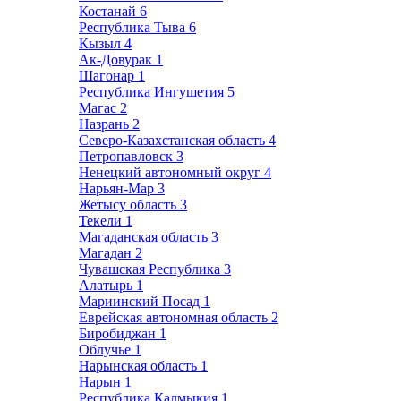
Костанай
6
Республика Тыва
6
Кызыл
4
Ак-Довурак
1
Шагонар
1
Республика Ингушетия
5
Магас
2
Назрань
2
Северо-Казахстанская область
4
Петропавловск
3
Ненецкий автономный округ
4
Нарьян-Мар
3
Жетысу область
3
Текели
1
Магаданская область
3
Магадан
2
Чувашская Республика
3
Алатырь
1
Мариинский Посад
1
Еврейская автономная область
2
Биробиджан
1
Облучье
1
Нарынская область
1
Нарын
1
Республика Калмыкия
1