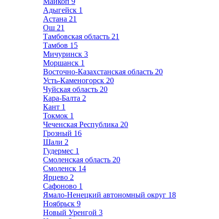
Майкоп
9
Адыгейск
1
Астана
21
Ош
21
Тамбовская область
21
Тамбов
15
Мичуринск
3
Моршанск
1
Восточно-Казахстанская область
20
Усть-Каменогорск
20
Чуйская область
20
Кара-Балта
2
Кант
1
Токмок
1
Чеченская Республика
20
Грозный
16
Шали
2
Гудермес
1
Смоленская область
20
Смоленск
14
Ярцево
2
Сафоново
1
Ямало-Ненецкий автономный округ
18
Ноябрьск
9
Новый Уренгой
3