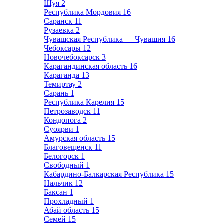
Шуя
2
Республика Мордовия
16
Саранск
11
Рузаевка
2
Чувашская Республика — Чувашия
16
Чебоксары
12
Новочебоксарск
3
Карагандинская область
16
Караганда
13
Темиртау
2
Сарань
1
Республика Карелия
15
Петрозаводск
11
Кондопога
2
Суоярви
1
Амурская область
15
Благовещенск
11
Белогорск
1
Свободный
1
Кабардино-Балкарская Республика
15
Нальчик
12
Баксан
1
Прохладный
1
Абай область
15
Семей
15