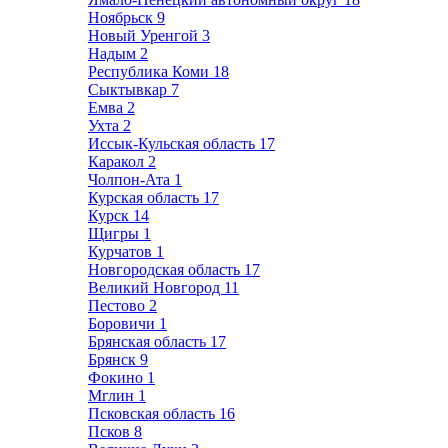
Ноябрьск
9
Новый Уренгой
3
Надым
2
Республика Коми
18
Сыктывкар
7
Емва
2
Ухта
2
Иссык-Кульская область
17
Каракол
2
Чолпон-Ата
1
Курская область
17
Курск
14
Щигры
1
Курчатов
1
Новгородская область
17
Великий Новгород
11
Пестово
2
Боровичи
1
Брянская область
17
Брянск
9
Фокино
1
Мглин
1
Псковская область
16
Псков
8