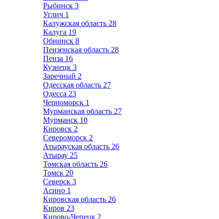
Рыбинск
3
Углич
1
Калужская область
28
Калуга
19
Обнинск
8
Пензенская область
28
Пенза
16
Кузнецк
3
Заречный
2
Одесская область
27
Одесса
23
Черноморск
1
Мурманская область
27
Мурманск
10
Кировск
2
Североморск
2
Атырауская область
26
Атырау
25
Томская область
26
Томск
20
Северск
3
Асино
1
Кировская область
26
Киров
23
Кирово-Чепецк
2