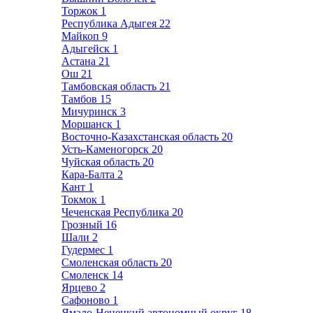
Торжок
1
Республика Адыгея
22
Майкоп
9
Адыгейск
1
Астана
21
Ош
21
Тамбовская область
21
Тамбов
15
Мичуринск
3
Моршанск
1
Восточно-Казахстанская область
20
Усть-Каменогорск
20
Чуйская область
20
Кара-Балта
2
Кант
1
Токмок
1
Чеченская Республика
20
Грозный
16
Шали
2
Гудермес
1
Смоленская область
20
Смоленск
14
Ярцево
2
Сафоново
1
Ямало-Ненецкий автономный округ
18