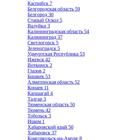
Каспийск
7
Белгородская область
59
Белгород
30
Старый Оскол
5
Валуйки
3
Калининградская область
54
Калининград
37
Светлогорск
5
Зеленоградск
5
Удмуртская Республика
53
Ижевск
42
Воткинск
2
Глазов
2
Бишкек
53
Алматинская область
52
Конаев
11
Капшагай
4
Талгар
3
Тюменская область
50
Тюмень
42
Тобольск
3
Ишим
1
Хабаровский край
50
Хабаровск
37
Комсомольск-на-Амуре
8