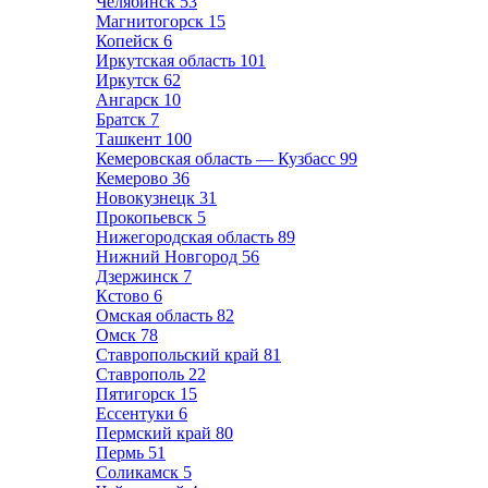
Челябинск
53
Магнитогорск
15
Копейск
6
Иркутская область
101
Иркутск
62
Ангарск
10
Братск
7
Ташкент
100
Кемеровская область — Кузбасс
99
Кемерово
36
Новокузнецк
31
Прокопьевск
5
Нижегородская область
89
Нижний Новгород
56
Дзержинск
7
Кстово
6
Омская область
82
Омск
78
Ставропольский край
81
Ставрополь
22
Пятигорск
15
Ессентуки
6
Пермский край
80
Пермь
51
Соликамск
5