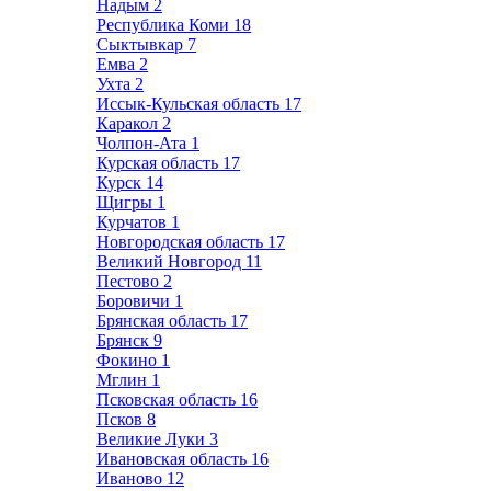
Надым
2
Республика Коми
18
Сыктывкар
7
Емва
2
Ухта
2
Иссык-Кульская область
17
Каракол
2
Чолпон-Ата
1
Курская область
17
Курск
14
Щигры
1
Курчатов
1
Новгородская область
17
Великий Новгород
11
Пестово
2
Боровичи
1
Брянская область
17
Брянск
9
Фокино
1
Мглин
1
Псковская область
16
Псков
8
Великие Луки
3
Ивановская область
16
Иваново
12