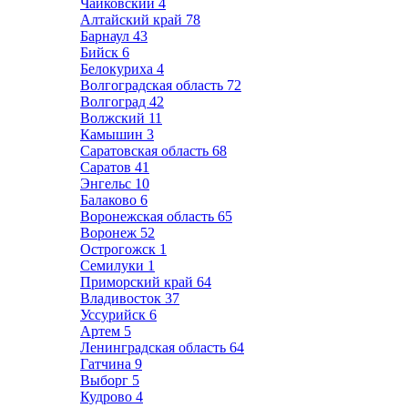
Чайковский
4
Алтайский край
78
Барнаул
43
Бийск
6
Белокуриха
4
Волгоградская область
72
Волгоград
42
Волжский
11
Камышин
3
Саратовская область
68
Саратов
41
Энгельс
10
Балаково
6
Воронежская область
65
Воронеж
52
Острогожск
1
Семилуки
1
Приморский край
64
Владивосток
37
Уссурийск
6
Артем
5
Ленинградская область
64
Гатчина
9
Выборг
5
Кудрово
4