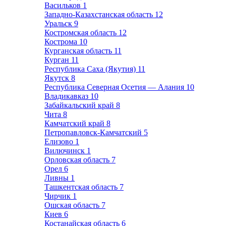
Васильков
1
Западно-Казахстанская область
12
Уральск
9
Костромская область
12
Кострома
10
Курганская область
11
Курган
11
Республика Саха (Якутия)
11
Якутск
8
Республика Северная Осетия — Алания
10
Владикавказ
10
Забайкальский край
8
Чита
8
Камчатский край
8
Петропавловск-Камчатский
5
Елизово
1
Вилючинск
1
Орловская область
7
Орел
6
Ливны
1
Ташкентская область
7
Чирчик
1
Ошская область
7
Киев
6
Костанайская область
6