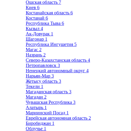
Ошская область
7
Киев
6
Костанайская область
6
Костанай
6
Республика Тыва
6
Кызыл
4
Ак-Довурак
1
Шагонар
1
Республика Ингушетия
5
Магас
2
Назрань
2
Северо-Казахстанская область
4
Петропавловск
3
Ненецкий автономный округ
4
Нарьян-Мар
3
Жетысу область
3
Текели
1
Магаданская область
3
Магадан
2
Чувашская Республика
3
Алатырь
1
Мариинский Посад
1
Еврейская автономная область
2
Биробиджан
1
Облучье
1