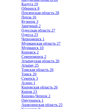
Калуга
19
Обнинск
8
Пензенская область
28
Пенза
16
Кузнецк
3
Заречный
2
Одесская область
27
Одесса
23
Черноморск
1
Мурманская область
27
Мурманск
10
Кировск
2
Североморск
2
Атырауская область
26
Атырау
25
Томская область
26
Томск
20
Северск
3
Асино
1
Кировская область
26
Киров
23
Кирово-Чепецк
2
Омутнинск
1
Акмолинская область
25