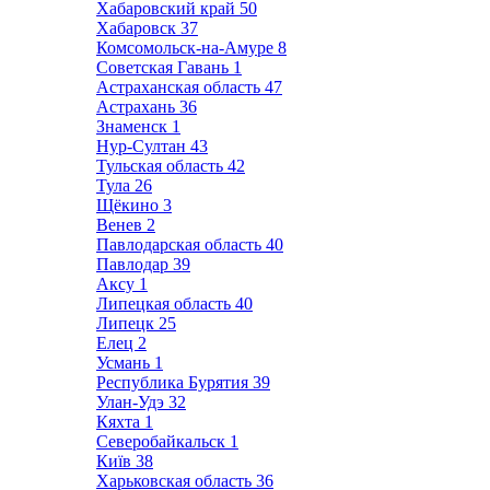
Хабаровский край
50
Хабаровск
37
Комсомольск-на-Амуре
8
Советская Гавань
1
Астраханская область
47
Астрахань
36
Знаменск
1
Нур-Султан
43
Тульская область
42
Тула
26
Щёкино
3
Венев
2
Павлодарская область
40
Павлодар
39
Аксу
1
Липецкая область
40
Липецк
25
Елец
2
Усмань
1
Республика Бурятия
39
Улан-Удэ
32
Кяхта
1
Северобайкальск
1
Київ
38
Харьковская область
36