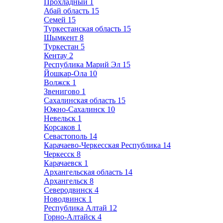
Прохладный
1
Абай область
15
Семей
15
Туркестанская область
15
Шымкент
8
Туркестан
5
Кентау
2
Республика Марий Эл
15
Йошкар-Ола
10
Волжск
1
Звенигово
1
Сахалинская область
15
Южно-Сахалинск
10
Невельск
1
Корсаков
1
Севастополь
14
Карачаево-Черкесская Республика
14
Черкесск
8
Карачаевск
1
Архангельская область
14
Архангельск
8
Северодвинск
4
Новодвинск
1
Республика Алтай
12
Горно-Алтайск
4