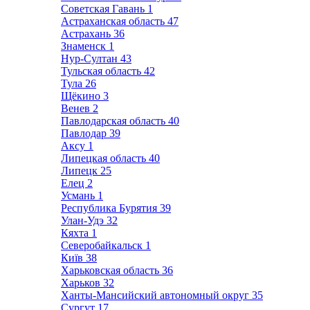
Советская Гавань
1
Астраханская область
47
Астрахань
36
Знаменск
1
Нур-Султан
43
Тульская область
42
Тула
26
Щёкино
3
Венев
2
Павлодарская область
40
Павлодар
39
Аксу
1
Липецкая область
40
Липецк
25
Елец
2
Усмань
1
Республика Бурятия
39
Улан-Удэ
32
Кяхта
1
Северобайкальск
1
Київ
38
Харьковская область
36
Харьков
32
Ханты-Мансийский автономный округ
35
Сургут
17