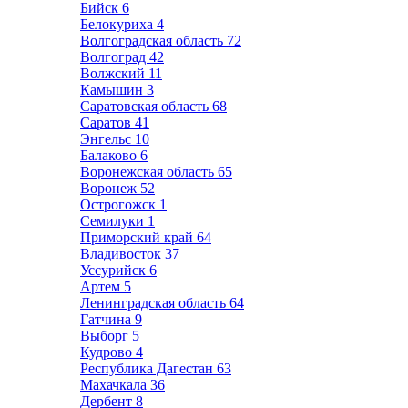
Бийск
6
Белокуриха
4
Волгоградская область
72
Волгоград
42
Волжский
11
Камышин
3
Саратовская область
68
Саратов
41
Энгельс
10
Балаково
6
Воронежская область
65
Воронеж
52
Острогожск
1
Семилуки
1
Приморский край
64
Владивосток
37
Уссурийск
6
Артем
5
Ленинградская область
64
Гатчина
9
Выборг
5
Кудрово
4
Республика Дагестан
63
Махачкала
36
Дербент
8