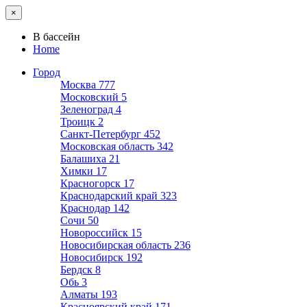
×
В бассейн
Home
Город
Москва
777
Московский
5
Зеленоград
4
Троицк
2
Санкт-Петербург
452
Московская область
342
Балашиха
21
Химки
17
Красногорск
17
Краснодарский край
323
Краснодар
142
Сочи
50
Новороссийск
15
Новосибирская область
236
Новосибирск
192
Бердск
8
Обь
3
Алматы
193
Красноярский край
171