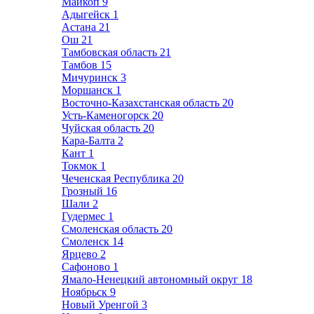
Майкоп
9
Адыгейск
1
Астана
21
Ош
21
Тамбовская область
21
Тамбов
15
Мичуринск
3
Моршанск
1
Восточно-Казахстанская область
20
Усть-Каменогорск
20
Чуйская область
20
Кара-Балта
2
Кант
1
Токмок
1
Чеченская Республика
20
Грозный
16
Шали
2
Гудермес
1
Смоленская область
20
Смоленск
14
Ярцево
2
Сафоново
1
Ямало-Ненецкий автономный округ
18
Ноябрьск
9
Новый Уренгой
3