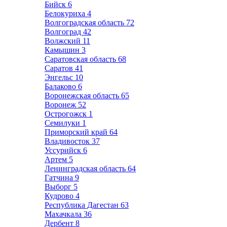
Бийск
6
Белокуриха
4
Волгоградская область
72
Волгоград
42
Волжский
11
Камышин
3
Саратовская область
68
Саратов
41
Энгельс
10
Балаково
6
Воронежская область
65
Воронеж
52
Острогожск
1
Семилуки
1
Приморский край
64
Владивосток
37
Уссурийск
6
Артем
5
Ленинградская область
64
Гатчина
9
Выборг
5
Кудрово
4
Республика Дагестан
63
Махачкала
36
Дербент
8