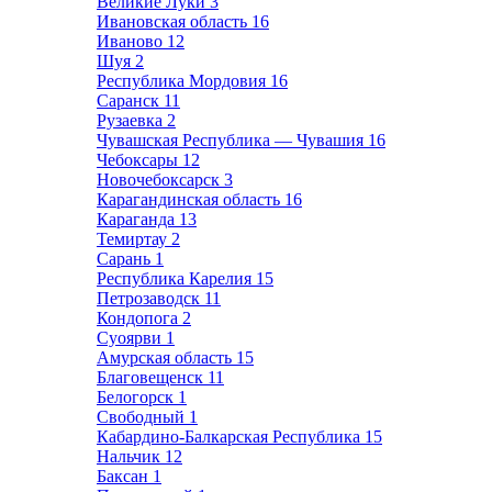
Великие Луки
3
Ивановская область
16
Иваново
12
Шуя
2
Республика Мордовия
16
Саранск
11
Рузаевка
2
Чувашская Республика — Чувашия
16
Чебоксары
12
Новочебоксарск
3
Карагандинская область
16
Караганда
13
Темиртау
2
Сарань
1
Республика Карелия
15
Петрозаводск
11
Кондопога
2
Суоярви
1
Амурская область
15
Благовещенск
11
Белогорск
1
Свободный
1
Кабардино-Балкарская Республика
15
Нальчик
12
Баксан
1