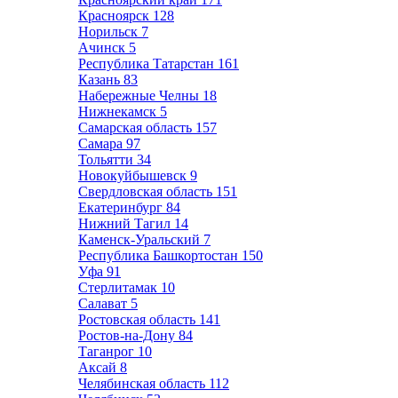
Красноярск
128
Норильск
7
Ачинск
5
Республика Татарстан
161
Казань
83
Набережные Челны
18
Нижнекамск
5
Самарская область
157
Самара
97
Тольятти
34
Новокуйбышевск
9
Свердловская область
151
Екатеринбург
84
Нижний Тагил
14
Каменск-Уральский
7
Республика Башкортостан
150
Уфа
91
Стерлитамак
10
Салават
5
Ростовская область
141
Ростов-на-Дону
84
Таганрог
10
Аксай
8
Челябинская область
112