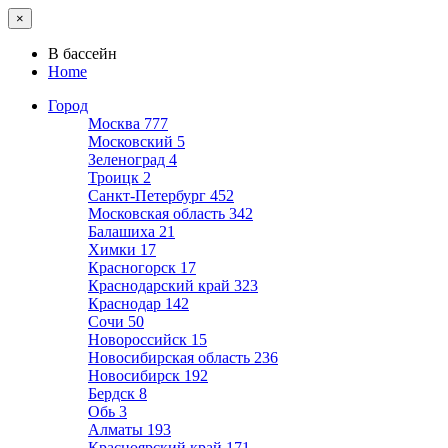
×
В бассейн
Home
Город
Москва
777
Московский
5
Зеленоград
4
Троицк
2
Санкт-Петербург
452
Московская область
342
Балашиха
21
Химки
17
Красногорск
17
Краснодарский край
323
Краснодар
142
Сочи
50
Новороссийск
15
Новосибирская область
236
Новосибирск
192
Бердск
8
Обь
3
Алматы
193
Красноярский край
171