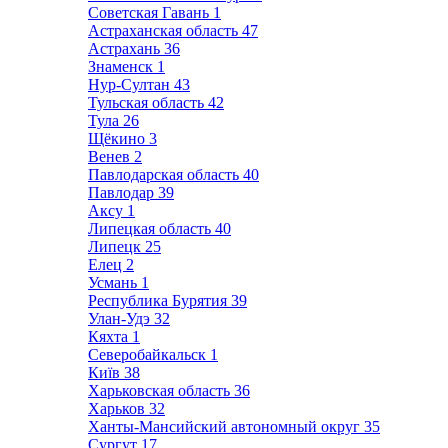
Советская Гавань
1
Астраханская область
47
Астрахань
36
Знаменск
1
Нур-Султан
43
Тульская область
42
Тула
26
Щёкино
3
Венев
2
Павлодарская область
40
Павлодар
39
Аксу
1
Липецкая область
40
Липецк
25
Елец
2
Усмань
1
Республика Бурятия
39
Улан-Удэ
32
Кяхта
1
Северобайкальск
1
Київ
38
Харьковская область
36
Харьков
32
Ханты-Мансийский автономный округ
35
Сургут
17