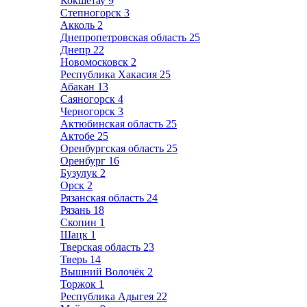
Кокшетау
9
Степногорск
3
Акколь
2
Днепропетровская область
25
Днепр
22
Новомосковск
2
Республика Хакасия
25
Абакан
13
Саяногорск
4
Черногорск
3
Актюбинская область
25
Актобе
25
Оренбургская область
25
Оренбург
16
Бузулук
2
Орск
2
Рязанская область
24
Рязань
18
Скопин
1
Шацк
1
Тверская область
23
Тверь
14
Вышний Волочёк
2
Торжок
1
Республика Адыгея
22