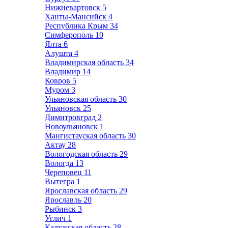
Нижневартовск
5
Ханты-Мансийск
4
Республика Крым
34
Симферополь
10
Ялта
6
Алушта
4
Владимирская область
34
Владимир
14
Ковров
5
Муром
3
Ульяновская область
30
Ульяновск
25
Димитровград
2
Новоульяновск
1
Мангистауская область
30
Актау
28
Вологодская область
29
Вологда
13
Череповец
11
Вытегра
1
Ярославская область
29
Ярославль
20
Рыбинск
3
Углич
1
Калужская область
28