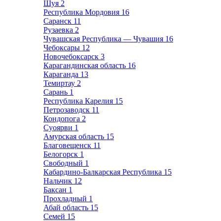
Шуя
2
Республика Мордовия
16
Саранск
11
Рузаевка
2
Чувашская Республика — Чувашия
16
Чебоксары
12
Новочебоксарск
3
Карагандинская область
16
Караганда
13
Темиртау
2
Сарань
1
Республика Карелия
15
Петрозаводск
11
Кондопога
2
Суоярви
1
Амурская область
15
Благовещенск
11
Белогорск
1
Свободный
1
Кабардино-Балкарская Республика
15
Нальчик
12
Баксан
1
Прохладный
1
Абай область
15
Семей
15