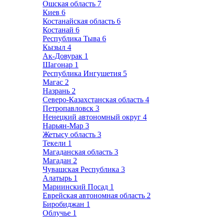
Ошская область
7
Киев
6
Костанайская область
6
Костанай
6
Республика Тыва
6
Кызыл
4
Ак-Довурак
1
Шагонар
1
Республика Ингушетия
5
Магас
2
Назрань
2
Северо-Казахстанская область
4
Петропавловск
3
Ненецкий автономный округ
4
Нарьян-Мар
3
Жетысу область
3
Текели
1
Магаданская область
3
Магадан
2
Чувашская Республика
3
Алатырь
1
Мариинский Посад
1
Еврейская автономная область
2
Биробиджан
1
Облучье
1