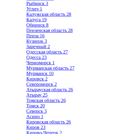
Рыбинск
3
Углич
1
Калужская область
28
Калуга
19
Обнинск
8
Пензенская область
28
Пенза
16
Кузнецк
3
Заречный
2
Одесская область
27
Одесса
23
Черноморск
1
Мурманская область
27
Мурманск
10
Кировск
2
Североморск
2
Атырауская область
26
Атырау
25
Томская область
26
Томск
20
Северск
3
Асино
1
Кировская область
26
Киров
23
Кирово-Чепецк
2