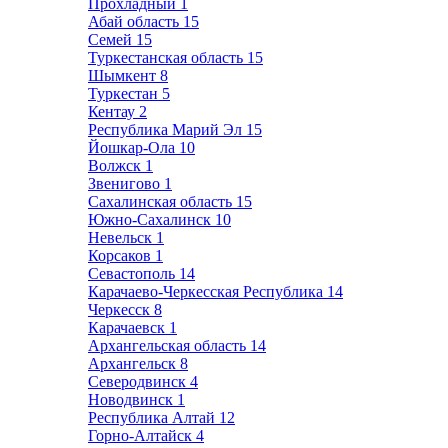
Прохладный
1
Абай область
15
Семей
15
Туркестанская область
15
Шымкент
8
Туркестан
5
Кентау
2
Республика Марий Эл
15
Йошкар-Ола
10
Волжск
1
Звенигово
1
Сахалинская область
15
Южно-Сахалинск
10
Невельск
1
Корсаков
1
Севастополь
14
Карачаево-Черкесская Республика
14
Черкесск
8
Карачаевск
1
Архангельская область
14
Архангельск
8
Северодвинск
4
Новодвинск
1
Республика Алтай
12
Горно-Алтайск
4