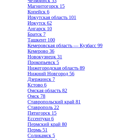
Челябинск
53
Магнитогорск
15
Копейск
6
Иркутская область
101
Иркутск
62
Ангарск
10
Братск
7
Ташкент
100
Кемеровская область — Кузбасс
99
Кемерово
36
Новокузнецк
31
Прокопьевск
5
Нижегородская область
89
Нижний Новгород
56
Дзержинск
7
Кстово
6
Омская область
82
Омск
78
Ставропольский край
81
Ставрополь
22
Пятигорск
15
Ессентуки
6
Пермский край
80
Пермь
51
Соликамск
5