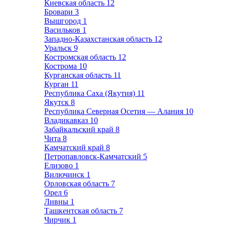
Киевская область
12
Бровари
3
Вышгород
1
Васильков
1
Западно-Казахстанская область
12
Уральск
9
Костромская область
12
Кострома
10
Курганская область
11
Курган
11
Республика Саха (Якутия)
11
Якутск
8
Республика Северная Осетия — Алания
10
Владикавказ
10
Забайкальский край
8
Чита
8
Камчатский край
8
Петропавловск-Камчатский
5
Елизово
1
Вилючинск
1
Орловская область
7
Орел
6
Ливны
1
Ташкентская область
7
Чирчик
1