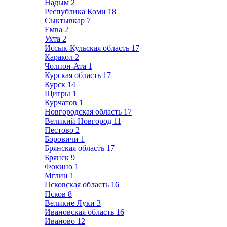
Надым
2
Республика Коми
18
Сыктывкар
7
Емва
2
Ухта
2
Иссык-Кульская область
17
Каракол
2
Чолпон-Ата
1
Курская область
17
Курск
14
Щигры
1
Курчатов
1
Новгородская область
17
Великий Новгород
11
Пестово
2
Боровичи
1
Брянская область
17
Брянск
9
Фокино
1
Мглин
1
Псковская область
16
Псков
8
Великие Луки
3
Ивановская область
16
Иваново
12