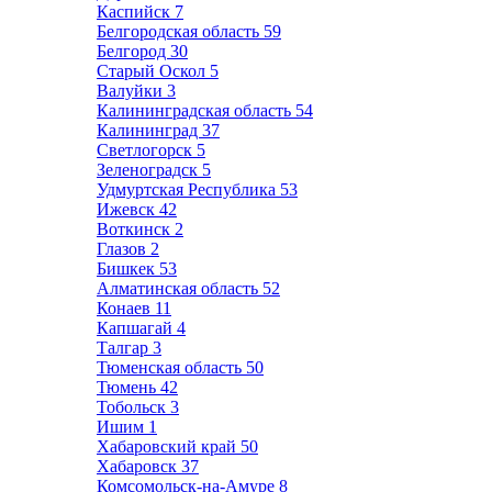
Каспийск
7
Белгородская область
59
Белгород
30
Старый Оскол
5
Валуйки
3
Калининградская область
54
Калининград
37
Светлогорск
5
Зеленоградск
5
Удмуртская Республика
53
Ижевск
42
Воткинск
2
Глазов
2
Бишкек
53
Алматинская область
52
Конаев
11
Капшагай
4
Талгар
3
Тюменская область
50
Тюмень
42
Тобольск
3
Ишим
1
Хабаровский край
50
Хабаровск
37
Комсомольск-на-Амуре
8