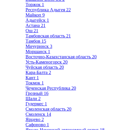
Торжок
1
Республика Адыгея
22
Майкоп
9
Адыгейск
1
Астана
21
Ош
21
Тамбовская область
21
Тамбов
15
Мичуринск
3
Моршанск
1
Восточно-Казахстанская область
20
Усть-Каменогорск
20
Чуйская область
20
Кара-Балта
2
Кант
1
Токмок
1
Чеченская Республика
20
Грозный
16
Шали
2
Гудермес
1
Смоленская область
20
Смоленск
14
Ярцево
2
Сафоново
1
Ямало-Ненецкий автономный округ
18