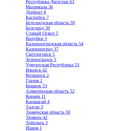
Республика Дагестан
63
Махачкала
36
Дербент
8
Каспийск
7
Белгородская область
59
Белгород
30
Старый Оскол
5
Валуйки
3
Калининградская область
54
Калининград
37
Светлогорск
5
Зеленоградск
5
Удмуртская Республика
53
Ижевск
42
Воткинск
2
Глазов
2
Бишкек
53
Алматинская область
52
Конаев
11
Капшагай
4
Талгар
3
Тюменская область
50
Тюмень
42
Тобольск
3
Ишим
1