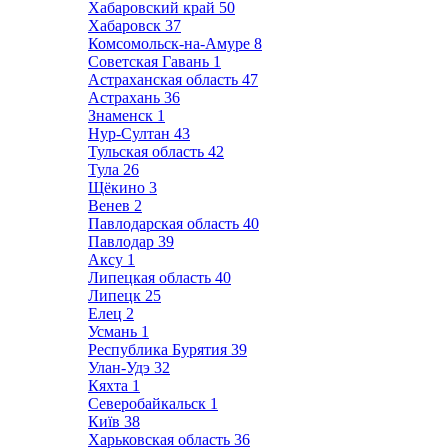
Хабаровский край
50
Хабаровск
37
Комсомольск-на-Амуре
8
Советская Гавань
1
Астраханская область
47
Астрахань
36
Знаменск
1
Нур-Султан
43
Тульская область
42
Тула
26
Щёкино
3
Венев
2
Павлодарская область
40
Павлодар
39
Аксу
1
Липецкая область
40
Липецк
25
Елец
2
Усмань
1
Республика Бурятия
39
Улан-Удэ
32
Кяхта
1
Северобайкальск
1
Київ
38
Харьковская область
36