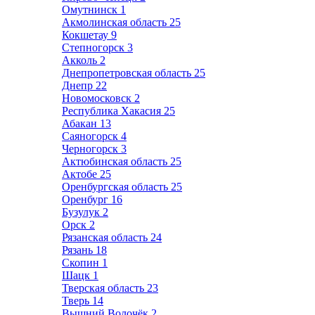
Омутнинск
1
Акмолинская область
25
Кокшетау
9
Степногорск
3
Акколь
2
Днепропетровская область
25
Днепр
22
Новомосковск
2
Республика Хакасия
25
Абакан
13
Саяногорск
4
Черногорск
3
Актюбинская область
25
Актобе
25
Оренбургская область
25
Оренбург
16
Бузулук
2
Орск
2
Рязанская область
24
Рязань
18
Скопин
1
Шацк
1
Тверская область
23
Тверь
14
Вышний Волочёк
2