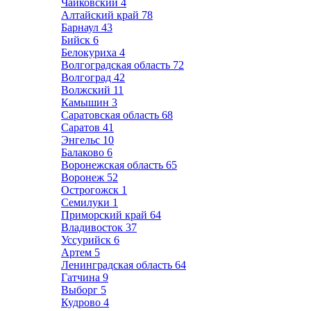
Чайковский
4
Алтайский край
78
Барнаул
43
Бийск
6
Белокуриха
4
Волгоградская область
72
Волгоград
42
Волжский
11
Камышин
3
Саратовская область
68
Саратов
41
Энгельс
10
Балаково
6
Воронежская область
65
Воронеж
52
Острогожск
1
Семилуки
1
Приморский край
64
Владивосток
37
Уссурийск
6
Артем
5
Ленинградская область
64
Гатчина
9
Выборг
5
Кудрово
4