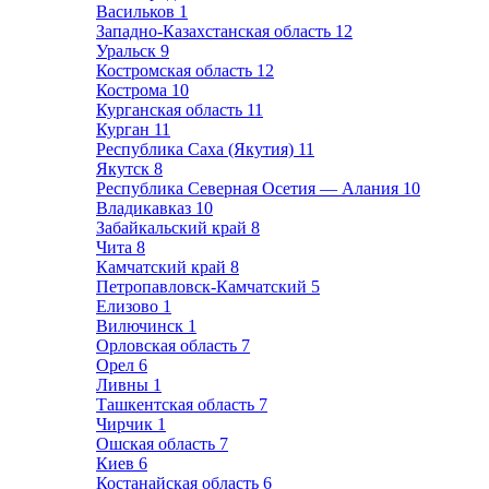
Васильков
1
Западно-Казахстанская область
12
Уральск
9
Костромская область
12
Кострома
10
Курганская область
11
Курган
11
Республика Саха (Якутия)
11
Якутск
8
Республика Северная Осетия — Алания
10
Владикавказ
10
Забайкальский край
8
Чита
8
Камчатский край
8
Петропавловск-Камчатский
5
Елизово
1
Вилючинск
1
Орловская область
7
Орел
6
Ливны
1
Ташкентская область
7
Чирчик
1
Ошская область
7
Киев
6
Костанайская область
6