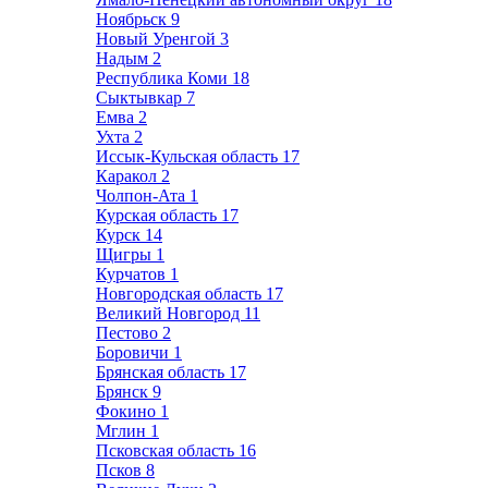
Ноябрьск
9
Новый Уренгой
3
Надым
2
Республика Коми
18
Сыктывкар
7
Емва
2
Ухта
2
Иссык-Кульская область
17
Каракол
2
Чолпон-Ата
1
Курская область
17
Курск
14
Щигры
1
Курчатов
1
Новгородская область
17
Великий Новгород
11
Пестово
2
Боровичи
1
Брянская область
17
Брянск
9
Фокино
1
Мглин
1
Псковская область
16
Псков
8