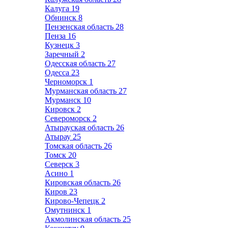
Калуга
19
Обнинск
8
Пензенская область
28
Пенза
16
Кузнецк
3
Заречный
2
Одесская область
27
Одесса
23
Черноморск
1
Мурманская область
27
Мурманск
10
Кировск
2
Североморск
2
Атырауская область
26
Атырау
25
Томская область
26
Томск
20
Северск
3
Асино
1
Кировская область
26
Киров
23
Кирово-Чепецк
2
Омутнинск
1
Акмолинская область
25