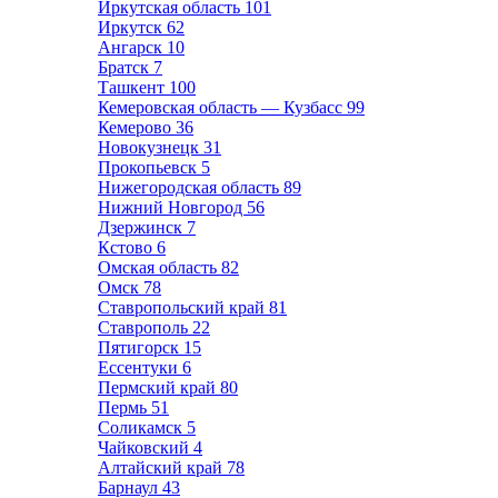
Иркутская область
101
Иркутск
62
Ангарск
10
Братск
7
Ташкент
100
Кемеровская область — Кузбасс
99
Кемерово
36
Новокузнецк
31
Прокопьевск
5
Нижегородская область
89
Нижний Новгород
56
Дзержинск
7
Кстово
6
Омская область
82
Омск
78
Ставропольский край
81
Ставрополь
22
Пятигорск
15
Ессентуки
6
Пермский край
80
Пермь
51
Соликамск
5
Чайковский
4
Алтайский край
78
Барнаул
43