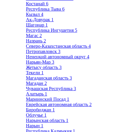
Костанай
6
Республика Тыва
6
Кызыл
4
Ак-Довурак
1
Шагонар
1
Республика Ингушетия
5
Магас
2
Назрань
2
Северо-Казахстанская область
4
Петропавловск
3
Ненецкий автономный округ
4
Нарьян-Мар
3
Жетысу область
3
Текели
1
Магаданская область
3
Магадан
2
Чувашская Республика
3
Алатырь
1
Мариинский Посад
1
Еврейская автономная область
2
Биробиджан
1
Облучье
1
Нарынская область
1
Нарын
1
Республика Калмыкия
1