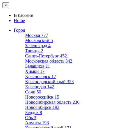
×
В бассейн
Home
Город
Москва
777
Московский
5
Зеленоград
4
Троицк
2
Санкт-Петербург
452
Московская область
342
Балашиха
21
Химки
17
Красногорск
17
Краснодарский край
323
Краснодар
142
Сочи
50
Новороссийск
15
Новосибирская область
236
Новосибирск
192
Бердск
8
Обь
3
Алматы
193
Красноярский край
171