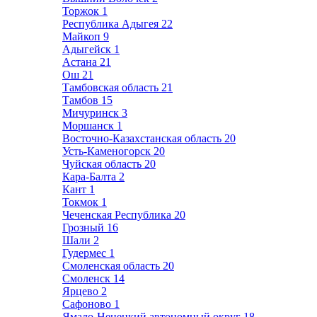
Торжок
1
Республика Адыгея
22
Майкоп
9
Адыгейск
1
Астана
21
Ош
21
Тамбовская область
21
Тамбов
15
Мичуринск
3
Моршанск
1
Восточно-Казахстанская область
20
Усть-Каменогорск
20
Чуйская область
20
Кара-Балта
2
Кант
1
Токмок
1
Чеченская Республика
20
Грозный
16
Шали
2
Гудермес
1
Смоленская область
20
Смоленск
14
Ярцево
2
Сафоново
1
Ямало-Ненецкий автономный округ
18