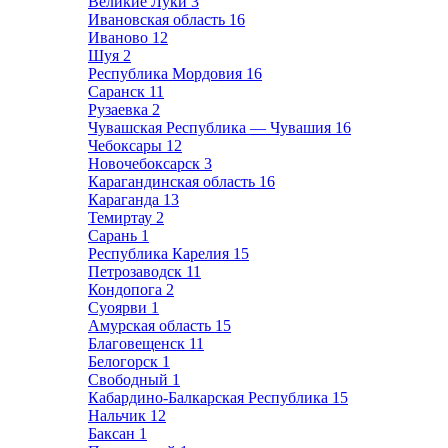
Великие Луки
3
Ивановская область
16
Иваново
12
Шуя
2
Республика Мордовия
16
Саранск
11
Рузаевка
2
Чувашская Республика — Чувашия
16
Чебоксары
12
Новочебоксарск
3
Карагандинская область
16
Караганда
13
Темиртау
2
Сарань
1
Республика Карелия
15
Петрозаводск
11
Кондопога
2
Суоярви
1
Амурская область
15
Благовещенск
11
Белогорск
1
Свободный
1
Кабардино-Балкарская Республика
15
Нальчик
12
Баксан
1