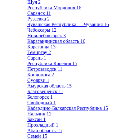
Шуя
2
Республика Мордовия
16
Саранск
11
Рузаевка
2
Чувашская Республика — Чувашия
16
Чебоксары
12
Новочебоксарск
3
Карагандинская область
16
Караганда
13
Темиртау
2
Сарань
1
Республика Карелия
15
Петрозаводск
11
Кондопога
2
Суоярви
1
Амурская область
15
Благовещенск
11
Белогорск
1
Свободный
1
Кабардино-Балкарская Республика
15
Нальчик
12
Баксан
1
Прохладный
1
Абай область
15
Семей
15