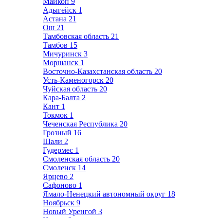
Майкоп
9
Адыгейск
1
Астана
21
Ош
21
Тамбовская область
21
Тамбов
15
Мичуринск
3
Моршанск
1
Восточно-Казахстанская область
20
Усть-Каменогорск
20
Чуйская область
20
Кара-Балта
2
Кант
1
Токмок
1
Чеченская Республика
20
Грозный
16
Шали
2
Гудермес
1
Смоленская область
20
Смоленск
14
Ярцево
2
Сафоново
1
Ямало-Ненецкий автономный округ
18
Ноябрьск
9
Новый Уренгой
3