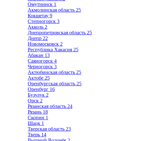
Омутнинск
1
Акмолинская область
25
Кокшетау
9
Степногорск
3
Акколь
2
Днепропетровская область
25
Днепр
22
Новомосковск
2
Республика Хакасия
25
Абакан
13
Саяногорск
4
Черногорск
3
Актюбинская область
25
Актобе
25
Оренбургская область
25
Оренбург
16
Бузулук
2
Орск
2
Рязанская область
24
Рязань
18
Скопин
1
Шацк
1
Тверская область
23
Тверь
14
Вышний Волочёк
2