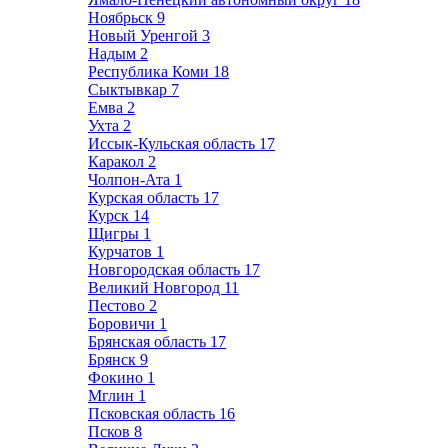
Ноябрьск
9
Новый Уренгой
3
Надым
2
Республика Коми
18
Сыктывкар
7
Емва
2
Ухта
2
Иссык-Кульская область
17
Каракол
2
Чолпон-Ата
1
Курская область
17
Курск
14
Щигры
1
Курчатов
1
Новгородская область
17
Великий Новгород
11
Пестово
2
Боровичи
1
Брянская область
17
Брянск
9
Фокино
1
Мглин
1
Псковская область
16
Псков
8