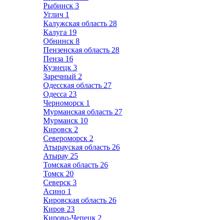
Рыбинск
3
Углич
1
Калужская область
28
Калуга
19
Обнинск
8
Пензенская область
28
Пенза
16
Кузнецк
3
Заречный
2
Одесская область
27
Одесса
23
Черноморск
1
Мурманская область
27
Мурманск
10
Кировск
2
Североморск
2
Атырауская область
26
Атырау
25
Томская область
26
Томск
20
Северск
3
Асино
1
Кировская область
26
Киров
23
Кирово-Чепецк
2