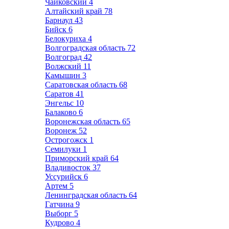
Чайковский
4
Алтайский край
78
Барнаул
43
Бийск
6
Белокуриха
4
Волгоградская область
72
Волгоград
42
Волжский
11
Камышин
3
Саратовская область
68
Саратов
41
Энгельс
10
Балаково
6
Воронежская область
65
Воронеж
52
Острогожск
1
Семилуки
1
Приморский край
64
Владивосток
37
Уссурийск
6
Артем
5
Ленинградская область
64
Гатчина
9
Выборг
5
Кудрово
4