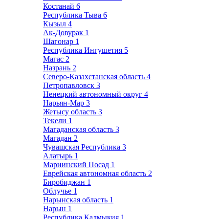
Костанай
6
Республика Тыва
6
Кызыл
4
Ак-Довурак
1
Шагонар
1
Республика Ингушетия
5
Магас
2
Назрань
2
Северо-Казахстанская область
4
Петропавловск
3
Ненецкий автономный округ
4
Нарьян-Мар
3
Жетысу область
3
Текели
1
Магаданская область
3
Магадан
2
Чувашская Республика
3
Алатырь
1
Мариинский Посад
1
Еврейская автономная область
2
Биробиджан
1
Облучье
1
Нарынская область
1
Нарын
1
Республика Калмыкия
1