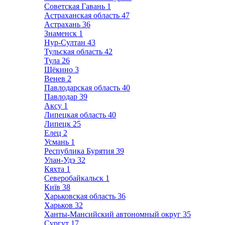
Советская Гавань
1
Астраханская область
47
Астрахань
36
Знаменск
1
Нур-Султан
43
Тульская область
42
Тула
26
Щёкино
3
Венев
2
Павлодарская область
40
Павлодар
39
Аксу
1
Липецкая область
40
Липецк
25
Елец
2
Усмань
1
Республика Бурятия
39
Улан-Удэ
32
Кяхта
1
Северобайкальск
1
Київ
38
Харьковская область
36
Харьков
32
Ханты-Мансийский автономный округ
35
Сургут
17