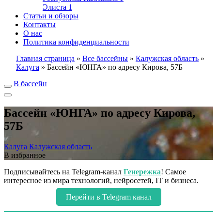
Элиста
1
Статьи и обзоры
Контакты
О нас
Политика конфиденциальности
Главная страница
»
Все бассейны
»
Калужская область
»
Калуга
»
Бассейн «ЮНГА» по адресу Кирова, 57Б
В бассейн
Бассейн «ЮНГА» по адресу Кирова,
57Б
Калуга
Калужская область
В избранное
Подписывайтесь на Telegram-канал
Генережка
! Самое
интересное из мира технологий, нейросетей, IT и бизнеса.
Перейти в Telegram канал