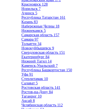
Красноярск
128
Норильск
7
Ачинск
5
Республика Татарстан
161
Казань
83
Набережные Челны
18
Нижнекамск
5
Самарская область
157
Самара
97
Тольятти
34
Новокуйбышевск
9
Свердловская область
151
Екатеринбург
84
Нижний Тагил
14
Каменск-Уральский
7
Республика Башкортостан
150
Уфа
91
Стерлитамак
10
Салават
5
Ростовская область
141
Ростов-на-Дону
84
Таганрог
10
Аксай
8
Челябинская область
112