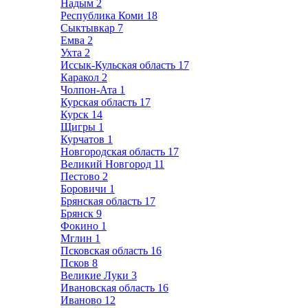
Надым
2
Республика Коми
18
Сыктывкар
7
Емва
2
Ухта
2
Иссык-Кульская область
17
Каракол
2
Чолпон-Ата
1
Курская область
17
Курск
14
Щигры
1
Курчатов
1
Новгородская область
17
Великий Новгород
11
Пестово
2
Боровичи
1
Брянская область
17
Брянск
9
Фокино
1
Мглин
1
Псковская область
16
Псков
8
Великие Луки
3
Ивановская область
16
Иваново
12