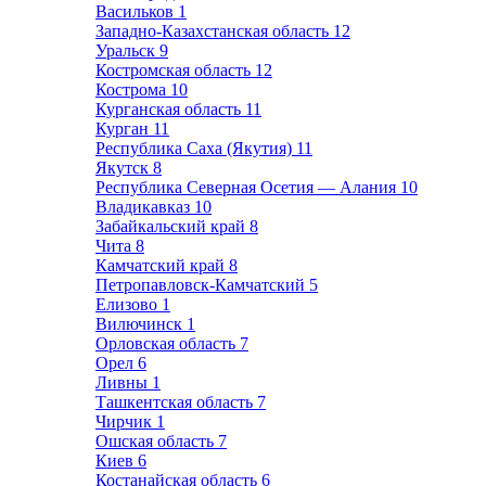
Васильков
1
Западно-Казахстанская область
12
Уральск
9
Костромская область
12
Кострома
10
Курганская область
11
Курган
11
Республика Саха (Якутия)
11
Якутск
8
Республика Северная Осетия — Алания
10
Владикавказ
10
Забайкальский край
8
Чита
8
Камчатский край
8
Петропавловск-Камчатский
5
Елизово
1
Вилючинск
1
Орловская область
7
Орел
6
Ливны
1
Ташкентская область
7
Чирчик
1
Ошская область
7
Киев
6
Костанайская область
6