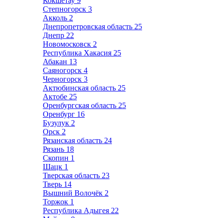
Кокшетау
9
Степногорск
3
Акколь
2
Днепропетровская область
25
Днепр
22
Новомосковск
2
Республика Хакасия
25
Абакан
13
Саяногорск
4
Черногорск
3
Актюбинская область
25
Актобе
25
Оренбургская область
25
Оренбург
16
Бузулук
2
Орск
2
Рязанская область
24
Рязань
18
Скопин
1
Шацк
1
Тверская область
23
Тверь
14
Вышний Волочёк
2
Торжок
1
Республика Адыгея
22