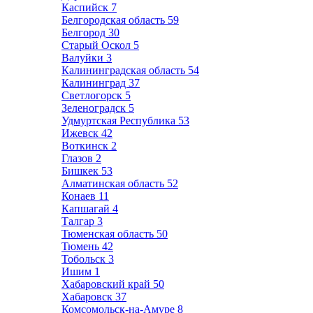
Каспийск
7
Белгородская область
59
Белгород
30
Старый Оскол
5
Валуйки
3
Калининградская область
54
Калининград
37
Светлогорск
5
Зеленоградск
5
Удмуртская Республика
53
Ижевск
42
Воткинск
2
Глазов
2
Бишкек
53
Алматинская область
52
Конаев
11
Капшагай
4
Талгар
3
Тюменская область
50
Тюмень
42
Тобольск
3
Ишим
1
Хабаровский край
50
Хабаровск
37
Комсомольск-на-Амуре
8