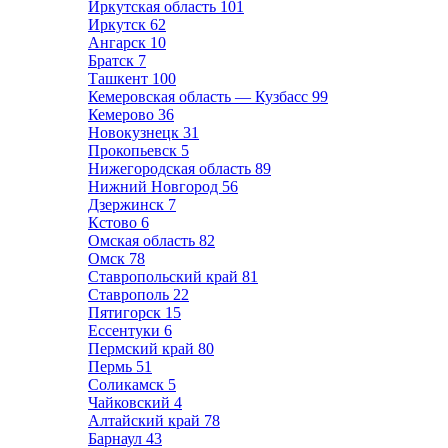
Иркутская область
101
Иркутск
62
Ангарск
10
Братск
7
Ташкент
100
Кемеровская область — Кузбасс
99
Кемерово
36
Новокузнецк
31
Прокопьевск
5
Нижегородская область
89
Нижний Новгород
56
Дзержинск
7
Кстово
6
Омская область
82
Омск
78
Ставропольский край
81
Ставрополь
22
Пятигорск
15
Ессентуки
6
Пермский край
80
Пермь
51
Соликамск
5
Чайковский
4
Алтайский край
78
Барнаул
43