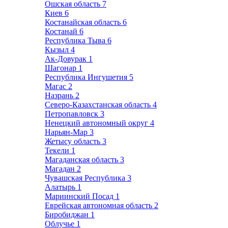
Ошская область
7
Киев
6
Костанайская область
6
Костанай
6
Республика Тыва
6
Кызыл
4
Ак-Довурак
1
Шагонар
1
Республика Ингушетия
5
Магас
2
Назрань
2
Северо-Казахстанская область
4
Петропавловск
3
Ненецкий автономный округ
4
Нарьян-Мар
3
Жетысу область
3
Текели
1
Магаданская область
3
Магадан
2
Чувашская Республика
3
Алатырь
1
Мариинский Посад
1
Еврейская автономная область
2
Биробиджан
1
Облучье
1