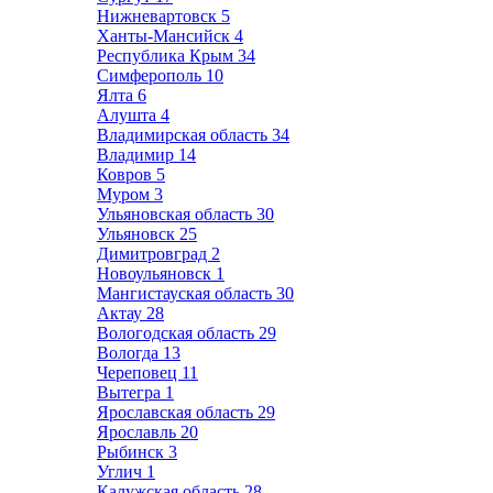
Нижневартовск
5
Ханты-Мансийск
4
Республика Крым
34
Симферополь
10
Ялта
6
Алушта
4
Владимирская область
34
Владимир
14
Ковров
5
Муром
3
Ульяновская область
30
Ульяновск
25
Димитровград
2
Новоульяновск
1
Мангистауская область
30
Актау
28
Вологодская область
29
Вологда
13
Череповец
11
Вытегра
1
Ярославская область
29
Ярославль
20
Рыбинск
3
Углич
1
Калужская область
28