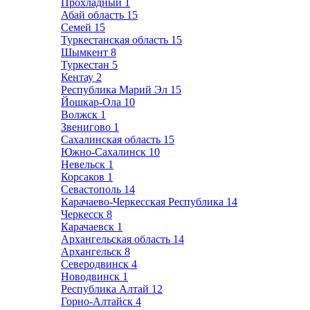
Прохладный
1
Абай область
15
Семей
15
Туркестанская область
15
Шымкент
8
Туркестан
5
Кентау
2
Республика Марий Эл
15
Йошкар-Ола
10
Волжск
1
Звенигово
1
Сахалинская область
15
Южно-Сахалинск
10
Невельск
1
Корсаков
1
Севастополь
14
Карачаево-Черкесская Республика
14
Черкесск
8
Карачаевск
1
Архангельская область
14
Архангельск
8
Северодвинск
4
Новодвинск
1
Республика Алтай
12
Горно-Алтайск
4