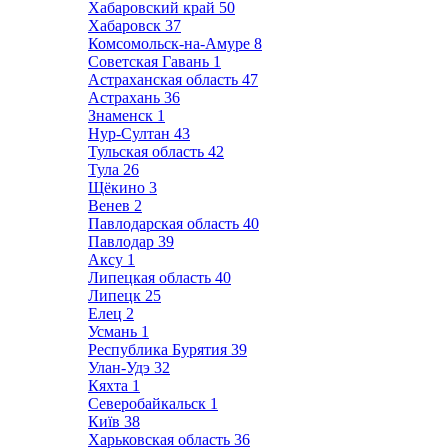
Хабаровский край
50
Хабаровск
37
Комсомольск-на-Амуре
8
Советская Гавань
1
Астраханская область
47
Астрахань
36
Знаменск
1
Нур-Султан
43
Тульская область
42
Тула
26
Щёкино
3
Венев
2
Павлодарская область
40
Павлодар
39
Аксу
1
Липецкая область
40
Липецк
25
Елец
2
Усмань
1
Республика Бурятия
39
Улан-Удэ
32
Кяхта
1
Северобайкальск
1
Київ
38
Харьковская область
36