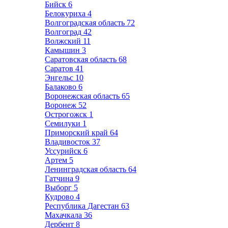
Бийск
6
Белокуриха
4
Волгоградская область
72
Волгоград
42
Волжский
11
Камышин
3
Саратовская область
68
Саратов
41
Энгельс
10
Балаково
6
Воронежская область
65
Воронеж
52
Острогожск
1
Семилуки
1
Приморский край
64
Владивосток
37
Уссурийск
6
Артем
5
Ленинградская область
64
Гатчина
9
Выборг
5
Кудрово
4
Республика Дагестан
63
Махачкала
36
Дербент
8