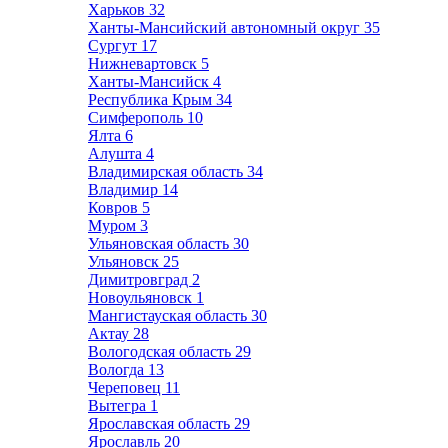
Харьков
32
Ханты-Мансийский автономный округ
35
Сургут
17
Нижневартовск
5
Ханты-Мансийск
4
Республика Крым
34
Симферополь
10
Ялта
6
Алушта
4
Владимирская область
34
Владимир
14
Ковров
5
Муром
3
Ульяновская область
30
Ульяновск
25
Димитровград
2
Новоульяновск
1
Мангистауская область
30
Актау
28
Вологодская область
29
Вологда
13
Череповец
11
Вытегра
1
Ярославская область
29
Ярославль
20