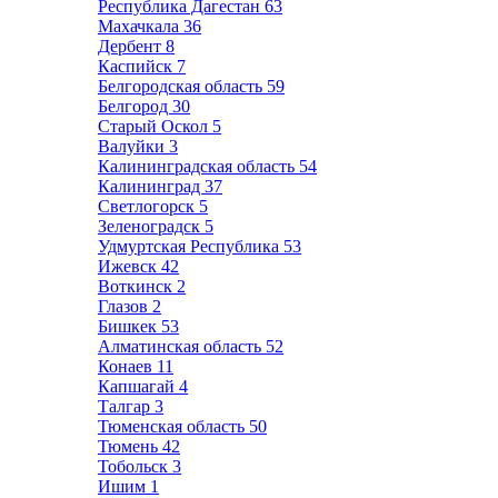
Республика Дагестан
63
Махачкала
36
Дербент
8
Каспийск
7
Белгородская область
59
Белгород
30
Старый Оскол
5
Валуйки
3
Калининградская область
54
Калининград
37
Светлогорск
5
Зеленоградск
5
Удмуртская Республика
53
Ижевск
42
Воткинск
2
Глазов
2
Бишкек
53
Алматинская область
52
Конаев
11
Капшагай
4
Талгар
3
Тюменская область
50
Тюмень
42
Тобольск
3
Ишим
1