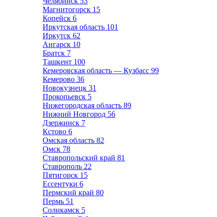
Челябинск
53
Магнитогорск
15
Копейск
6
Иркутская область
101
Иркутск
62
Ангарск
10
Братск
7
Ташкент
100
Кемеровская область — Кузбасс
99
Кемерово
36
Новокузнецк
31
Прокопьевск
5
Нижегородская область
89
Нижний Новгород
56
Дзержинск
7
Кстово
6
Омская область
82
Омск
78
Ставропольский край
81
Ставрополь
22
Пятигорск
15
Ессентуки
6
Пермский край
80
Пермь
51
Соликамск
5