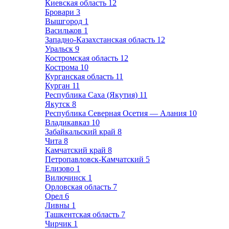
Киевская область
12
Бровари
3
Вышгород
1
Васильков
1
Западно-Казахстанская область
12
Уральск
9
Костромская область
12
Кострома
10
Курганская область
11
Курган
11
Республика Саха (Якутия)
11
Якутск
8
Республика Северная Осетия — Алания
10
Владикавказ
10
Забайкальский край
8
Чита
8
Камчатский край
8
Петропавловск-Камчатский
5
Елизово
1
Вилючинск
1
Орловская область
7
Орел
6
Ливны
1
Ташкентская область
7
Чирчик
1