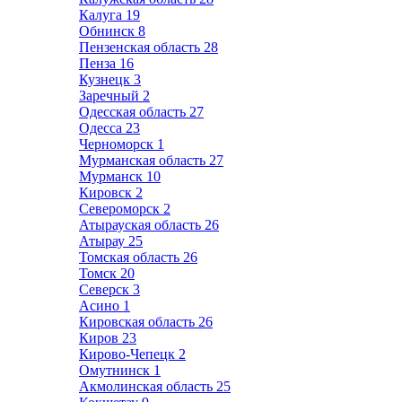
Калуга
19
Обнинск
8
Пензенская область
28
Пенза
16
Кузнецк
3
Заречный
2
Одесская область
27
Одесса
23
Черноморск
1
Мурманская область
27
Мурманск
10
Кировск
2
Североморск
2
Атырауская область
26
Атырау
25
Томская область
26
Томск
20
Северск
3
Асино
1
Кировская область
26
Киров
23
Кирово-Чепецк
2
Омутнинск
1
Акмолинская область
25