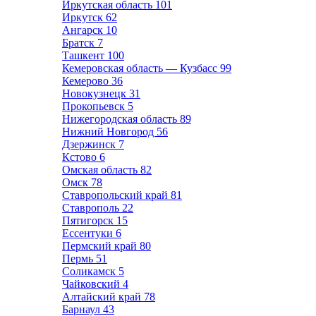
Иркутская область
101
Иркутск
62
Ангарск
10
Братск
7
Ташкент
100
Кемеровская область — Кузбасс
99
Кемерово
36
Новокузнецк
31
Прокопьевск
5
Нижегородская область
89
Нижний Новгород
56
Дзержинск
7
Кстово
6
Омская область
82
Омск
78
Ставропольский край
81
Ставрополь
22
Пятигорск
15
Ессентуки
6
Пермский край
80
Пермь
51
Соликамск
5
Чайковский
4
Алтайский край
78
Барнаул
43