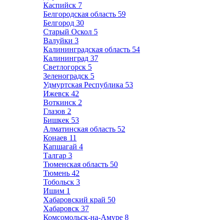
Каспийск
7
Белгородская область
59
Белгород
30
Старый Оскол
5
Валуйки
3
Калининградская область
54
Калининград
37
Светлогорск
5
Зеленоградск
5
Удмуртская Республика
53
Ижевск
42
Воткинск
2
Глазов
2
Бишкек
53
Алматинская область
52
Конаев
11
Капшагай
4
Талгар
3
Тюменская область
50
Тюмень
42
Тобольск
3
Ишим
1
Хабаровский край
50
Хабаровск
37
Комсомольск-на-Амуре
8