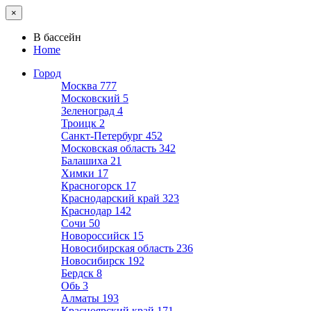
×
В бассейн
Home
Город
Москва
777
Московский
5
Зеленоград
4
Троицк
2
Санкт-Петербург
452
Московская область
342
Балашиха
21
Химки
17
Красногорск
17
Краснодарский край
323
Краснодар
142
Сочи
50
Новороссийск
15
Новосибирская область
236
Новосибирск
192
Бердск
8
Обь
3
Алматы
193
Красноярский край
171