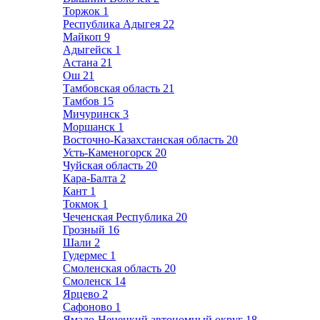
Торжок
1
Республика Адыгея
22
Майкоп
9
Адыгейск
1
Астана
21
Ош
21
Тамбовская область
21
Тамбов
15
Мичуринск
3
Моршанск
1
Восточно-Казахстанская область
20
Усть-Каменогорск
20
Чуйская область
20
Кара-Балта
2
Кант
1
Токмок
1
Чеченская Республика
20
Грозный
16
Шали
2
Гудермес
1
Смоленская область
20
Смоленск
14
Ярцево
2
Сафоново
1
Ямало-Ненецкий автономный округ
18