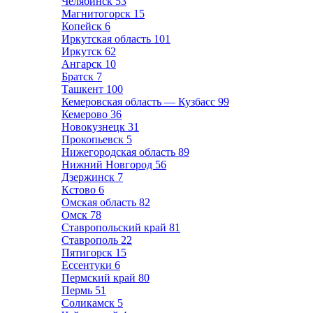
Челябинск
53
Магнитогорск
15
Копейск
6
Иркутская область
101
Иркутск
62
Ангарск
10
Братск
7
Ташкент
100
Кемеровская область — Кузбасс
99
Кемерово
36
Новокузнецк
31
Прокопьевск
5
Нижегородская область
89
Нижний Новгород
56
Дзержинск
7
Кстово
6
Омская область
82
Омск
78
Ставропольский край
81
Ставрополь
22
Пятигорск
15
Ессентуки
6
Пермский край
80
Пермь
51
Соликамск
5