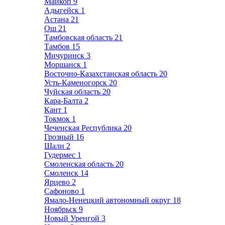
Майкоп
9
Адыгейск
1
Астана
21
Ош
21
Тамбовская область
21
Тамбов
15
Мичуринск
3
Моршанск
1
Восточно-Казахстанская область
20
Усть-Каменогорск
20
Чуйская область
20
Кара-Балта
2
Кант
1
Токмок
1
Чеченская Республика
20
Грозный
16
Шали
2
Гудермес
1
Смоленская область
20
Смоленск
14
Ярцево
2
Сафоново
1
Ямало-Ненецкий автономный округ
18
Ноябрьск
9
Новый Уренгой
3