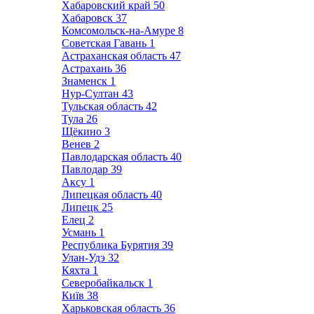
Хабаровский край
50
Хабаровск
37
Комсомольск-на-Амуре
8
Советская Гавань
1
Астраханская область
47
Астрахань
36
Знаменск
1
Нур-Султан
43
Тульская область
42
Тула
26
Щёкино
3
Венев
2
Павлодарская область
40
Павлодар
39
Аксу
1
Липецкая область
40
Липецк
25
Елец
2
Усмань
1
Республика Бурятия
39
Улан-Удэ
32
Кяхта
1
Северобайкальск
1
Київ
38
Харьковская область
36