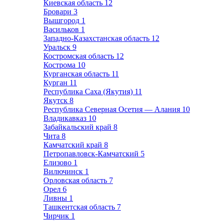
Киевская область
12
Бровари
3
Вышгород
1
Васильков
1
Западно-Казахстанская область
12
Уральск
9
Костромская область
12
Кострома
10
Курганская область
11
Курган
11
Республика Саха (Якутия)
11
Якутск
8
Республика Северная Осетия — Алания
10
Владикавказ
10
Забайкальский край
8
Чита
8
Камчатский край
8
Петропавловск-Камчатский
5
Елизово
1
Вилючинск
1
Орловская область
7
Орел
6
Ливны
1
Ташкентская область
7
Чирчик
1