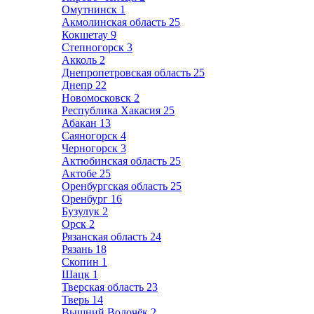
Омутнинск
1
Акмолинская область
25
Кокшетау
9
Степногорск
3
Акколь
2
Днепропетровская область
25
Днепр
22
Новомосковск
2
Республика Хакасия
25
Абакан
13
Саяногорск
4
Черногорск
3
Актюбинская область
25
Актобе
25
Оренбургская область
25
Оренбург
16
Бузулук
2
Орск
2
Рязанская область
24
Рязань
18
Скопин
1
Шацк
1
Тверская область
23
Тверь
14
Вышний Волочёк
2