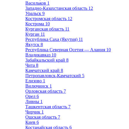
Васильков
1
Западно-Казахстанская область
12
Уральск
9
Костромская область
12
Кострома
10
Курганская область
11
Курган
11
Республика Саха (Якутия)
11
Якутск
8
Республика Северная Осетия — Алания
10
Владикавказ
10
Забайкальский край
8
Чита
8
Камчатский край
8
Петропавловск-Камчатский
5
Елизово
1
Вилючинск
1
Орловская область
7
Орел
6
Ливны
1
Ташкентская область
7
Чирчик
1
Ошская область
7
Киев
6
Костанайская область
6