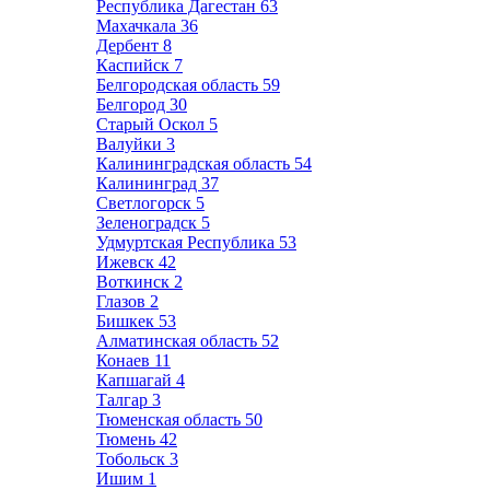
Республика Дагестан
63
Махачкала
36
Дербент
8
Каспийск
7
Белгородская область
59
Белгород
30
Старый Оскол
5
Валуйки
3
Калининградская область
54
Калининград
37
Светлогорск
5
Зеленоградск
5
Удмуртская Республика
53
Ижевск
42
Воткинск
2
Глазов
2
Бишкек
53
Алматинская область
52
Конаев
11
Капшагай
4
Талгар
3
Тюменская область
50
Тюмень
42
Тобольск
3
Ишим
1