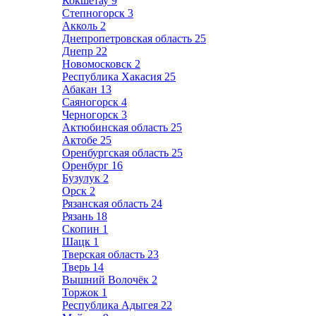
Кокшетау
9
Степногорск
3
Акколь
2
Днепропетровская область
25
Днепр
22
Новомосковск
2
Республика Хакасия
25
Абакан
13
Саяногорск
4
Черногорск
3
Актюбинская область
25
Актобе
25
Оренбургская область
25
Оренбург
16
Бузулук
2
Орск
2
Рязанская область
24
Рязань
18
Скопин
1
Шацк
1
Тверская область
23
Тверь
14
Вышний Волочёк
2
Торжок
1
Республика Адыгея
22