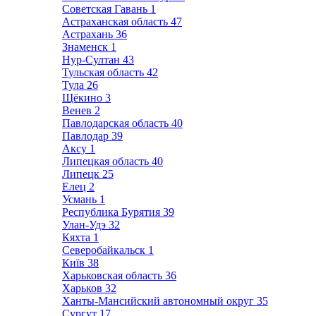
Советская Гавань
1
Астраханская область
47
Астрахань
36
Знаменск
1
Нур-Султан
43
Тульская область
42
Тула
26
Щёкино
3
Венев
2
Павлодарская область
40
Павлодар
39
Аксу
1
Липецкая область
40
Липецк
25
Елец
2
Усмань
1
Республика Бурятия
39
Улан-Удэ
32
Кяхта
1
Северобайкальск
1
Київ
38
Харьковская область
36
Харьков
32
Ханты-Мансийский автономный округ
35
Сургут
17