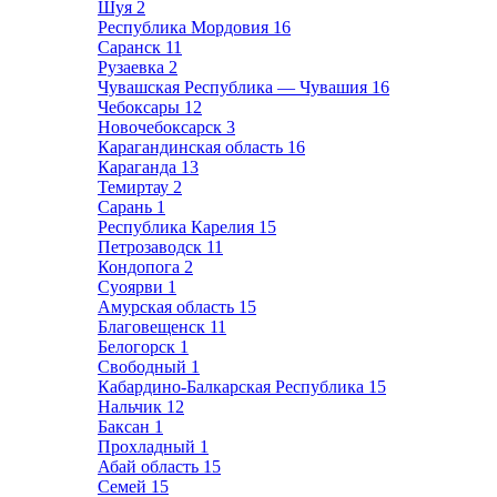
Шуя
2
Республика Мордовия
16
Саранск
11
Рузаевка
2
Чувашская Республика — Чувашия
16
Чебоксары
12
Новочебоксарск
3
Карагандинская область
16
Караганда
13
Темиртау
2
Сарань
1
Республика Карелия
15
Петрозаводск
11
Кондопога
2
Суоярви
1
Амурская область
15
Благовещенск
11
Белогорск
1
Свободный
1
Кабардино-Балкарская Республика
15
Нальчик
12
Баксан
1
Прохладный
1
Абай область
15
Семей
15