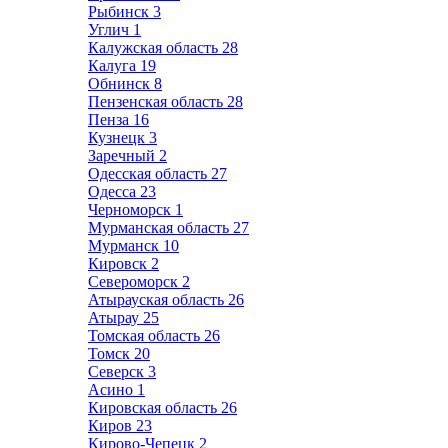
Рыбинск
3
Углич
1
Калужская область
28
Калуга
19
Обнинск
8
Пензенская область
28
Пенза
16
Кузнецк
3
Заречный
2
Одесская область
27
Одесса
23
Черноморск
1
Мурманская область
27
Мурманск
10
Кировск
2
Североморск
2
Атырауская область
26
Атырау
25
Томская область
26
Томск
20
Северск
3
Асино
1
Кировская область
26
Киров
23
Кирово-Чепецк
2