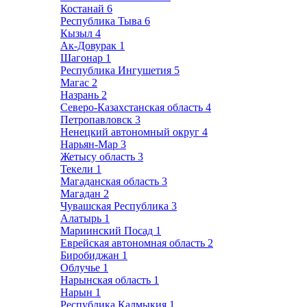
Костанай
6
Республика Тыва
6
Кызыл
4
Ак-Довурак
1
Шагонар
1
Республика Ингушетия
5
Магас
2
Назрань
2
Северо-Казахстанская область
4
Петропавловск
3
Ненецкий автономный округ
4
Нарьян-Мар
3
Жетысу область
3
Текели
1
Магаданская область
3
Магадан
2
Чувашская Республика
3
Алатырь
1
Мариинский Посад
1
Еврейская автономная область
2
Биробиджан
1
Облучье
1
Нарынская область
1
Нарын
1
Республика Калмыкия
1