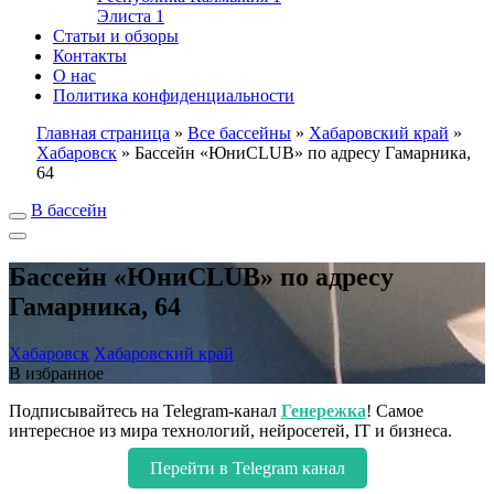
Элиста
1
Статьи и обзоры
Контакты
О нас
Политика конфиденциальности
Главная страница
»
Все бассейны
»
Хабаровский край
»
Хабаровск
»
Бассейн «ЮниCLUB» по адресу Гамарника,
64
В бассейн
Бассейн «ЮниCLUB» по адресу
Гамарника, 64
Хабаровск
Хабаровский край
В избранное
Подписывайтесь на Telegram-канал
Генережка
! Самое
интересное из мира технологий, нейросетей, IT и бизнеса.
Перейти в Telegram канал