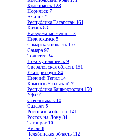
Красноярск
128
Норильск
7
Ачинск
5
Республика Татарстан
161
Казань
83
Набережные Челны
18
Нижнекамск
5
Самарская область
157
Самара
97
Тольятти
34
Новокуйбышевск
9
Свердловская область
151
Екатеринбург
84
Нижний Тагил
14
Каменск-Уральский
7
Республика Башкортостан
150
Уфа
91
Стерлитамак
10
Салават
5
Ростовская область
141
Ростов-на-Дону
84
Таганрог
10
Аксай
8
Челябинская область
112