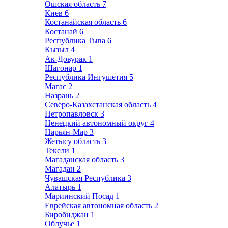
Ошская область
7
Киев
6
Костанайская область
6
Костанай
6
Республика Тыва
6
Кызыл
4
Ак-Довурак
1
Шагонар
1
Республика Ингушетия
5
Магас
2
Назрань
2
Северо-Казахстанская область
4
Петропавловск
3
Ненецкий автономный округ
4
Нарьян-Мар
3
Жетысу область
3
Текели
1
Магаданская область
3
Магадан
2
Чувашская Республика
3
Алатырь
1
Мариинский Посад
1
Еврейская автономная область
2
Биробиджан
1
Облучье
1