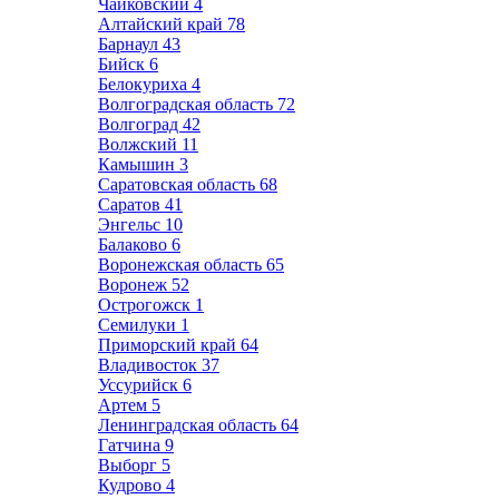
Чайковский
4
Алтайский край
78
Барнаул
43
Бийск
6
Белокуриха
4
Волгоградская область
72
Волгоград
42
Волжский
11
Камышин
3
Саратовская область
68
Саратов
41
Энгельс
10
Балаково
6
Воронежская область
65
Воронеж
52
Острогожск
1
Семилуки
1
Приморский край
64
Владивосток
37
Уссурийск
6
Артем
5
Ленинградская область
64
Гатчина
9
Выборг
5
Кудрово
4