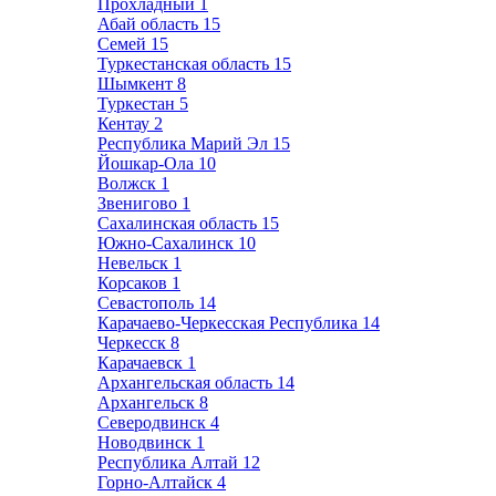
Прохладный
1
Абай область
15
Семей
15
Туркестанская область
15
Шымкент
8
Туркестан
5
Кентау
2
Республика Марий Эл
15
Йошкар-Ола
10
Волжск
1
Звенигово
1
Сахалинская область
15
Южно-Сахалинск
10
Невельск
1
Корсаков
1
Севастополь
14
Карачаево-Черкесская Республика
14
Черкесск
8
Карачаевск
1
Архангельская область
14
Архангельск
8
Северодвинск
4
Новодвинск
1
Республика Алтай
12
Горно-Алтайск
4