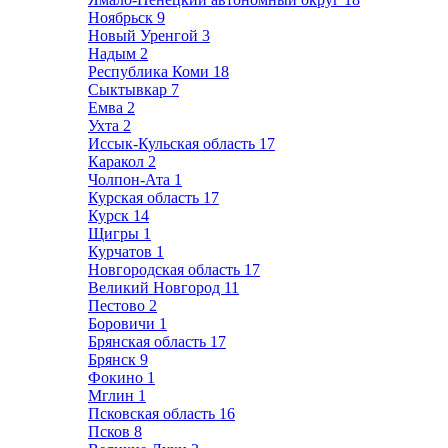
Ноябрьск
9
Новый Уренгой
3
Надым
2
Республика Коми
18
Сыктывкар
7
Емва
2
Ухта
2
Иссык-Кульская область
17
Каракол
2
Чолпон-Ата
1
Курская область
17
Курск
14
Щигры
1
Курчатов
1
Новгородская область
17
Великий Новгород
11
Пестово
2
Боровичи
1
Брянская область
17
Брянск
9
Фокино
1
Мглин
1
Псковская область
16
Псков
8