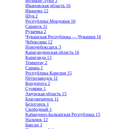
Великие Луки
3
Ивановская область
16
Иваново
12
Шуя
2
Республика Мордовия
16
Саранск
11
Рузаевка
2
Чувашская Республика — Чувашия
16
Чебоксары
12
Новочебоксарск
3
Карагандинская область
16
Караганда
13
Темиртау
2
Сарань
1
Республика Карелия
15
Петрозаводск
11
Кондопога
2
Суоярви
1
Амурская область
15
Благовещенск
11
Белогорск
1
Свободный
1
Кабардино-Балкарская Республика
15
Нальчик
12
Баксан
1