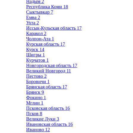
Надым
2
Республика Коми
18
Сыктывкар
7
Емва
2
Ухта
2
Иссык-Кульская область
17
Каракол
2
Чолпон-Ата
1
Курская область
17
Курск
14
Щигры
1
Курчатов
1
Новгородская область
17
Великий Новгород
11
Пестово
2
Боровичи
1
Брянская область
17
Брянск
9
Фокино
1
Мглин
1
Псковская область
16
Псков
8
Великие Луки
3
Ивановская область
16
Иваново
12