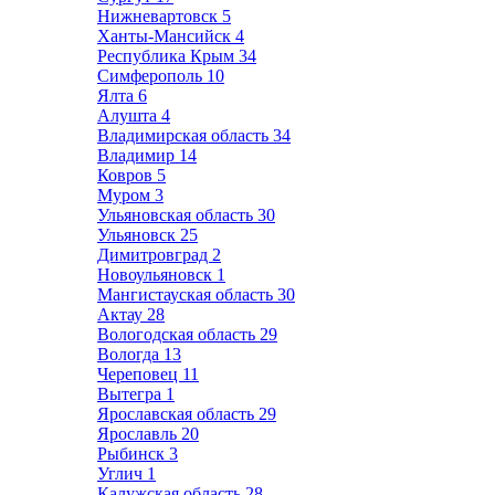
Нижневартовск
5
Ханты-Мансийск
4
Республика Крым
34
Симферополь
10
Ялта
6
Алушта
4
Владимирская область
34
Владимир
14
Ковров
5
Муром
3
Ульяновская область
30
Ульяновск
25
Димитровград
2
Новоульяновск
1
Мангистауская область
30
Актау
28
Вологодская область
29
Вологда
13
Череповец
11
Вытегра
1
Ярославская область
29
Ярославль
20
Рыбинск
3
Углич
1
Калужская область
28