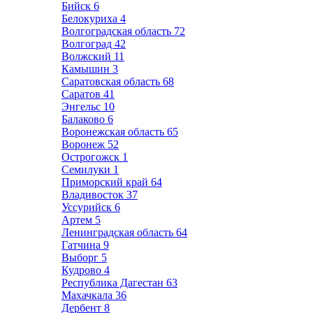
Бийск
6
Белокуриха
4
Волгоградская область
72
Волгоград
42
Волжский
11
Камышин
3
Саратовская область
68
Саратов
41
Энгельс
10
Балаково
6
Воронежская область
65
Воронеж
52
Острогожск
1
Семилуки
1
Приморский край
64
Владивосток
37
Уссурийск
6
Артем
5
Ленинградская область
64
Гатчина
9
Выборг
5
Кудрово
4
Республика Дагестан
63
Махачкала
36
Дербент
8