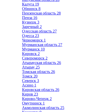
Калуга
19
Обнинск
8
Пензенская область
28
Пенза
16
Кузнецк
3
Заречный
2
Одесская область
27
Одесса
23
Черноморск
1
Мурманская область
27
Мурманск
10
Кировск
2
Североморск
2
Атырауская область
26
Атырау
25
Томская область
26
Томск
20
Северск
3
Асино
1
Кировская область
26
Киров
23
Кирово-Чепецк
2
Омутнинск
1
Акмолинская область
25