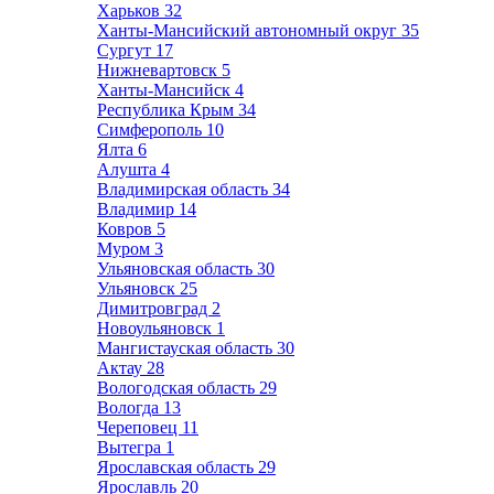
Харьков
32
Ханты-Мансийский автономный округ
35
Сургут
17
Нижневартовск
5
Ханты-Мансийск
4
Республика Крым
34
Симферополь
10
Ялта
6
Алушта
4
Владимирская область
34
Владимир
14
Ковров
5
Муром
3
Ульяновская область
30
Ульяновск
25
Димитровград
2
Новоульяновск
1
Мангистауская область
30
Актау
28
Вологодская область
29
Вологда
13
Череповец
11
Вытегра
1
Ярославская область
29
Ярославль
20