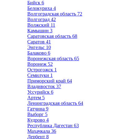
Бийск
6
Белокуриха
4
Волгоградская область
72
Волгоград
42
Волжский
11
Камышин
3
Саратовская область
68
Саратов
41
Энгельс
10
Балаково
6
Воронежская область
65
Воронеж
52
Острогожск
1
Семилуки
1
Приморский край
64
Владивосток
37
Уссурийск
6
Артем
5
Ленинградская область
64
Гатчина
9
Выборг
5
Кудрово
4
Республика Дагестан
63
Махачкала
36
Дербент
8