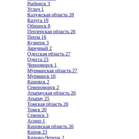
Рыбинск
3
Углич
1
Калужская область
28
Калуга
19
Обнинск
8
Пензенская область
28
Пенза
16
Кузнецк
3
Заречный
2
Одесская область
27
Одесса
23
Черноморск
1
Мурманская область
27
Мурманск
10
Кировск
2
Североморск
2
Атырауская область
26
Атырау
25
Томская область
26
Томск
20
Северск
3
Асино
1
Кировская область
26
Киров
23
Кирово-Чепецк
2