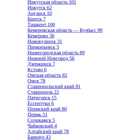
Иркутская область
101
Иркутск
62
Ангарск
10
Братск
7
Ташкент
100
Кемеровская область — Кузбасс
99
Кемерово
36
Новокузнецк
31
Прокопьевск
5
Нижегородская область
89
Нижний Новгород
56
Дзержинск
7
Кстово
6
Омская область
82
Омск
78
Ставропольский край
81
Ставрополь
22
Пятигорск
15
Ессентуки
6
Пермский край
80
Пермь
51
Соликамск
5
Чайковский
4
Алтайский край
78
Барнаул
43