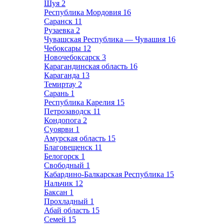
Шуя
2
Республика Мордовия
16
Саранск
11
Рузаевка
2
Чувашская Республика — Чувашия
16
Чебоксары
12
Новочебоксарск
3
Карагандинская область
16
Караганда
13
Темиртау
2
Сарань
1
Республика Карелия
15
Петрозаводск
11
Кондопога
2
Суоярви
1
Амурская область
15
Благовещенск
11
Белогорск
1
Свободный
1
Кабардино-Балкарская Республика
15
Нальчик
12
Баксан
1
Прохладный
1
Абай область
15
Семей
15