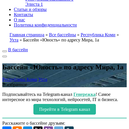
Элиста
1
Статьи и обзоры
Контакты
О нас
Политика конфиденциальности
Главная страница
»
Все бассейны
»
Республика Коми
»
Ухта
»
Бассейн «Юность» по адресу Мира, 1а
В бассейн
Бассейн «Юность» по адресу Мира, 1а
Республика Коми
Ухта
В избранное
Подписывайтесь на Telegram-канал
Генережка
! Самое
интересное из мира технологий, нейросетей, IT и бизнеса.
Перейти в Telegram канал
Расскажите о бассейне друзьям: