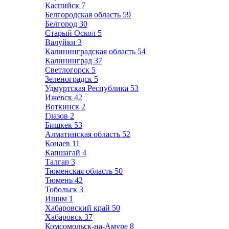
Каспийск
7
Белгородская область
59
Белгород
30
Старый Оскол
5
Валуйки
3
Калининградская область
54
Калининград
37
Светлогорск
5
Зеленоградск
5
Удмуртская Республика
53
Ижевск
42
Воткинск
2
Глазов
2
Бишкек
53
Алматинская область
52
Конаев
11
Капшагай
4
Талгар
3
Тюменская область
50
Тюмень
42
Тобольск
3
Ишим
1
Хабаровский край
50
Хабаровск
37
Комсомольск-на-Амуре
8