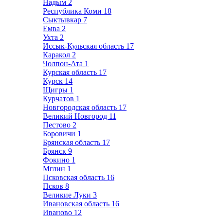
Надым
2
Республика Коми
18
Сыктывкар
7
Емва
2
Ухта
2
Иссык-Кульская область
17
Каракол
2
Чолпон-Ата
1
Курская область
17
Курск
14
Щигры
1
Курчатов
1
Новгородская область
17
Великий Новгород
11
Пестово
2
Боровичи
1
Брянская область
17
Брянск
9
Фокино
1
Мглин
1
Псковская область
16
Псков
8
Великие Луки
3
Ивановская область
16
Иваново
12