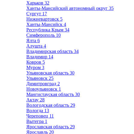
Харьков
32
Ханты-Мансийский автономный округ
35
Сургут
17
Нижневартовск
5
Ханты-Мансийск
4
Республика Крым
34
Симферополь
10
Ялта
6
Алушта
4
Владимирская область
34
Владимир
14
Ковров
5
Муром
3
Ульяновская область
30
Ульяновск
25
Димитровград
2
Новоульяновск
1
Мангистауская область
30
Актау
28
Вологодская область
29
Вологда
13
Череповец
11
Вытегра
1
Ярославская область
29
Ярославль
20