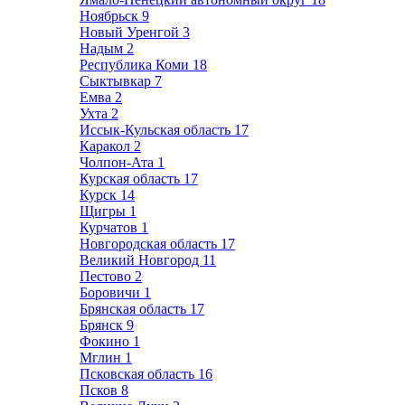
Ноябрьск
9
Новый Уренгой
3
Надым
2
Республика Коми
18
Сыктывкар
7
Емва
2
Ухта
2
Иссык-Кульская область
17
Каракол
2
Чолпон-Ата
1
Курская область
17
Курск
14
Щигры
1
Курчатов
1
Новгородская область
17
Великий Новгород
11
Пестово
2
Боровичи
1
Брянская область
17
Брянск
9
Фокино
1
Мглин
1
Псковская область
16
Псков
8