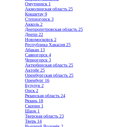
Омутнинск
1
Акмолинская область
25
Кокшетау
9
Степногорск
3
Акколь
2
Днепропетровская область
25
Днепр
22
Новомосковск
2
Республика Хакасия
25
Абакан
13
Саяногорск
4
Черногорск
3
Актюбинская область
25
Актобе
25
Оренбургская область
25
Оренбург
16
Бузулук
2
Орск
2
Рязанская область
24
Рязань
18
Скопин
1
Шацк
1
Тверская область
23
Тверь
14
Вышний Волочёк
2