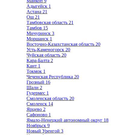
Майкоп
9
Адыгейск
1
Астана
21
Ош
21
Тамбовская область
21
Тамбов
15
Мичуринск
3
Моршанск
1
Восточно-Казахстанская область
20
Усть-Каменогорск
20
Чуйская область
20
Кара-Балта
2
Кант
1
Токмок
1
Чеченская Республика
20
Грозный
16
Шали
2
Гудермес
1
Смоленская область
20
Смоленск
14
Ярцево
2
Сафоново
1
Ямало-Ненецкий автономный округ
18
Ноябрьск
9
Новый Уренгой
3