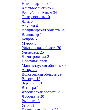
Нижневартовск
5
Ханты-Мансийск
4
Республика Крым
34
Симферополь
10
Ялта
6
Алушта
4
Владимирская область
34
Владимир
14
Ковров
5
Муром
3
Ульяновская область
30
Ульяновск
25
Димитровград
2
Новоульяновск
1
Мангистауская область
30
Актау
28
Вологодская область
29
Вологда
13
Череповец
11
Вытегра
1
Ярославская область
29
Ярославль
20
Рыбинск
3
Углич
1
Калужская область
28