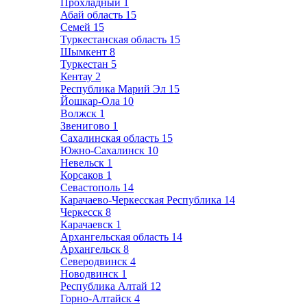
Прохладный
1
Абай область
15
Семей
15
Туркестанская область
15
Шымкент
8
Туркестан
5
Кентау
2
Республика Марий Эл
15
Йошкар-Ола
10
Волжск
1
Звенигово
1
Сахалинская область
15
Южно-Сахалинск
10
Невельск
1
Корсаков
1
Севастополь
14
Карачаево-Черкесская Республика
14
Черкесск
8
Карачаевск
1
Архангельская область
14
Архангельск
8
Северодвинск
4
Новодвинск
1
Республика Алтай
12
Горно-Алтайск
4