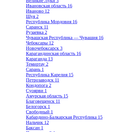
Великие Луки
3
Ивановская область
16
Иваново
12
Шуя
2
Республика Мордовия
16
Саранск
11
Рузаевка
2
Чувашская Республика — Чувашия
16
Чебоксары
12
Новочебоксарск
3
Карагандинская область
16
Караганда
13
Темиртау
2
Сарань
1
Республика Карелия
15
Петрозаводск
11
Кондопога
2
Суоярви
1
Амурская область
15
Благовещенск
11
Белогорск
1
Свободный
1
Кабардино-Балкарская Республика
15
Нальчик
12
Баксан
1