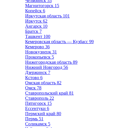
Челябинск
53
Магнитогорск
15
Копейск
6
Иркутская область
101
Иркутск
62
Ангарск
10
Братск
7
Ташкент
100
Кемеровская область — Кузбасс
99
Кемерово
36
Новокузнецк
31
Прокопьевск
5
Нижегородская область
89
Нижний Новгород
56
Дзержинск
7
Кстово
6
Омская область
82
Омск
78
Ставропольский край
81
Ставрополь
22
Пятигорск
15
Ессентуки
6
Пермский край
80
Пермь
51
Соликамск
5