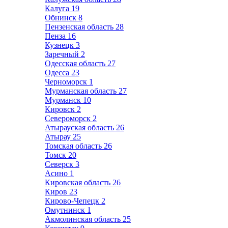
Калуга
19
Обнинск
8
Пензенская область
28
Пенза
16
Кузнецк
3
Заречный
2
Одесская область
27
Одесса
23
Черноморск
1
Мурманская область
27
Мурманск
10
Кировск
2
Североморск
2
Атырауская область
26
Атырау
25
Томская область
26
Томск
20
Северск
3
Асино
1
Кировская область
26
Киров
23
Кирово-Чепецк
2
Омутнинск
1
Акмолинская область
25