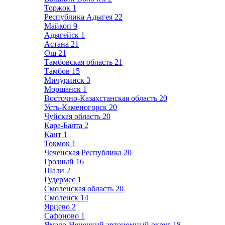
Торжок
1
Республика Адыгея
22
Майкоп
9
Адыгейск
1
Астана
21
Ош
21
Тамбовская область
21
Тамбов
15
Мичуринск
3
Моршанск
1
Восточно-Казахстанская область
20
Усть-Каменогорск
20
Чуйская область
20
Кара-Балта
2
Кант
1
Токмок
1
Чеченская Республика
20
Грозный
16
Шали
2
Гудермес
1
Смоленская область
20
Смоленск
14
Ярцево
2
Сафоново
1
Ямало-Ненецкий автономный округ
18