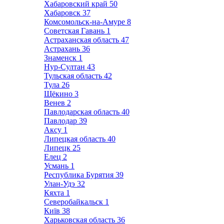
Хабаровский край
50
Хабаровск
37
Комсомольск-на-Амуре
8
Советская Гавань
1
Астраханская область
47
Астрахань
36
Знаменск
1
Нур-Султан
43
Тульская область
42
Тула
26
Щёкино
3
Венев
2
Павлодарская область
40
Павлодар
39
Аксу
1
Липецкая область
40
Липецк
25
Елец
2
Усмань
1
Республика Бурятия
39
Улан-Удэ
32
Кяхта
1
Северобайкальск
1
Київ
38
Харьковская область
36