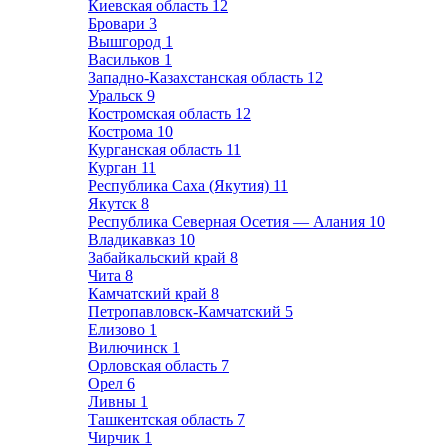
Киевская область
12
Бровари
3
Вышгород
1
Васильков
1
Западно-Казахстанская область
12
Уральск
9
Костромская область
12
Кострома
10
Курганская область
11
Курган
11
Республика Саха (Якутия)
11
Якутск
8
Республика Северная Осетия — Алания
10
Владикавказ
10
Забайкальский край
8
Чита
8
Камчатский край
8
Петропавловск-Камчатский
5
Елизово
1
Вилючинск
1
Орловская область
7
Орел
6
Ливны
1
Ташкентская область
7
Чирчик
1