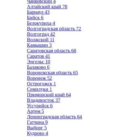
Чайковский
4
Алтайский край
78
Барнаул
43
Бийск
6
Белокуриха
4
Волгоградская область
72
Волгоград
42
Волжский
11
Камышин
3
Саратовская область
68
Саратов
41
Энгельс
10
Балаково
6
Воронежская область
65
Воронеж
52
Острогожск
1
Семилуки
1
Приморский край
64
Владивосток
37
Уссурийск
6
Артем
5
Ленинградская область
64
Гатчина
9
Выборг
5
Кудрово
4