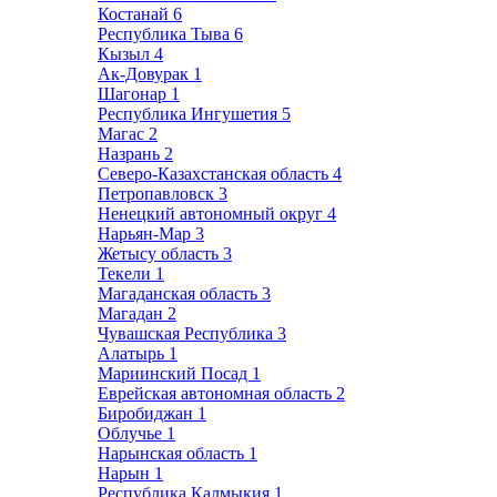
Костанай
6
Республика Тыва
6
Кызыл
4
Ак-Довурак
1
Шагонар
1
Республика Ингушетия
5
Магас
2
Назрань
2
Северо-Казахстанская область
4
Петропавловск
3
Ненецкий автономный округ
4
Нарьян-Мар
3
Жетысу область
3
Текели
1
Магаданская область
3
Магадан
2
Чувашская Республика
3
Алатырь
1
Мариинский Посад
1
Еврейская автономная область
2
Биробиджан
1
Облучье
1
Нарынская область
1
Нарын
1
Республика Калмыкия
1