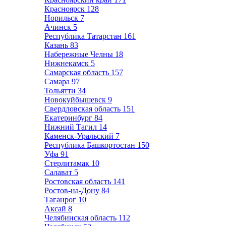
Красноярск
128
Норильск
7
Ачинск
5
Республика Татарстан
161
Казань
83
Набережные Челны
18
Нижнекамск
5
Самарская область
157
Самара
97
Тольятти
34
Новокуйбышевск
9
Свердловская область
151
Екатеринбург
84
Нижний Тагил
14
Каменск-Уральский
7
Республика Башкортостан
150
Уфа
91
Стерлитамак
10
Салават
5
Ростовская область
141
Ростов-на-Дону
84
Таганрог
10
Аксай
8
Челябинская область
112