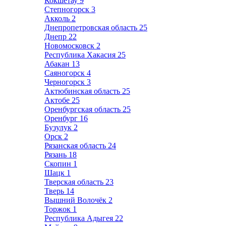
Кокшетау
9
Степногорск
3
Акколь
2
Днепропетровская область
25
Днепр
22
Новомосковск
2
Республика Хакасия
25
Абакан
13
Саяногорск
4
Черногорск
3
Актюбинская область
25
Актобе
25
Оренбургская область
25
Оренбург
16
Бузулук
2
Орск
2
Рязанская область
24
Рязань
18
Скопин
1
Шацк
1
Тверская область
23
Тверь
14
Вышний Волочёк
2
Торжок
1
Республика Адыгея
22