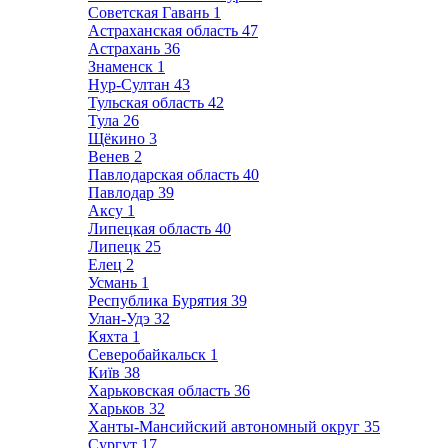
Советская Гавань
1
Астраханская область
47
Астрахань
36
Знаменск
1
Нур-Султан
43
Тульская область
42
Тула
26
Щёкино
3
Венев
2
Павлодарская область
40
Павлодар
39
Аксу
1
Липецкая область
40
Липецк
25
Елец
2
Усмань
1
Республика Бурятия
39
Улан-Удэ
32
Кяхта
1
Северобайкальск
1
Київ
38
Харьковская область
36
Харьков
32
Ханты-Мансийский автономный округ
35
Сургут
17