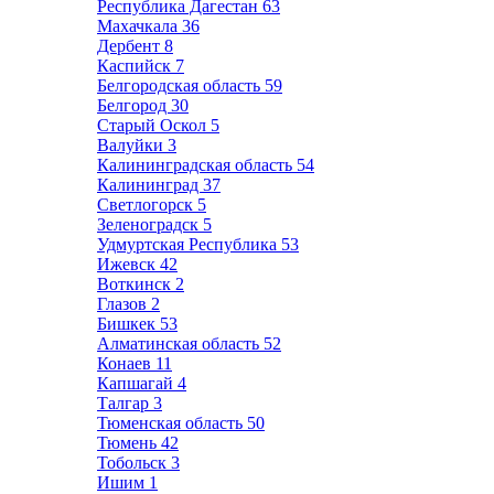
Республика Дагестан
63
Махачкала
36
Дербент
8
Каспийск
7
Белгородская область
59
Белгород
30
Старый Оскол
5
Валуйки
3
Калининградская область
54
Калининград
37
Светлогорск
5
Зеленоградск
5
Удмуртская Республика
53
Ижевск
42
Воткинск
2
Глазов
2
Бишкек
53
Алматинская область
52
Конаев
11
Капшагай
4
Талгар
3
Тюменская область
50
Тюмень
42
Тобольск
3
Ишим
1