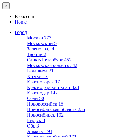
×
В бассейн
Home
Город
Москва
777
Московский
5
Зеленоград
4
Троицк
2
Санкт-Петербург
452
Московская область
342
Балашиха
21
Химки
17
Красногорск
17
Краснодарский край
323
Краснодар
142
Сочи
50
Новороссийск
15
Новосибирская область
236
Новосибирск
192
Бердск
8
Обь
3
Алматы
193
Красноярский край
171