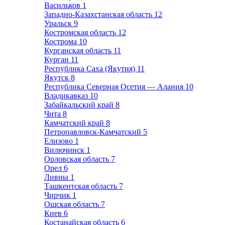
Васильков
1
Западно-Казахстанская область
12
Уральск
9
Костромская область
12
Кострома
10
Курганская область
11
Курган
11
Республика Саха (Якутия)
11
Якутск
8
Республика Северная Осетия — Алания
10
Владикавказ
10
Забайкальский край
8
Чита
8
Камчатский край
8
Петропавловск-Камчатский
5
Елизово
1
Вилючинск
1
Орловская область
7
Орел
6
Ливны
1
Ташкентская область
7
Чирчик
1
Ошская область
7
Киев
6
Костанайская область
6