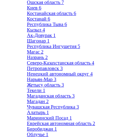
Ошская область
7
Киев
6
Костанайская область
6
Костанай
6
Республика Тыва
6
Кызыл
4
Ак-Довурак
1
Шагонар
1
Республика Ингушетия
5
Магас
2
Назрань
2
Северо-Казахстанская область
4
Петропавловск
3
Ненецкий автономный округ
4
Нарьян-Мар
3
Жетысу область
3
Текели
1
Магаданская область
3
Магадан
2
Чувашская Республика
3
Алатырь
1
Мариинский Посад
1
Еврейская автономная область
2
Биробиджан
1
Облучье
1