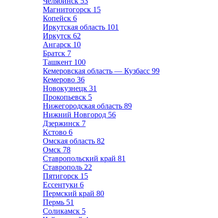
Челябинск
53
Магнитогорск
15
Копейск
6
Иркутская область
101
Иркутск
62
Ангарск
10
Братск
7
Ташкент
100
Кемеровская область — Кузбасс
99
Кемерово
36
Новокузнецк
31
Прокопьевск
5
Нижегородская область
89
Нижний Новгород
56
Дзержинск
7
Кстово
6
Омская область
82
Омск
78
Ставропольский край
81
Ставрополь
22
Пятигорск
15
Ессентуки
6
Пермский край
80
Пермь
51
Соликамск
5