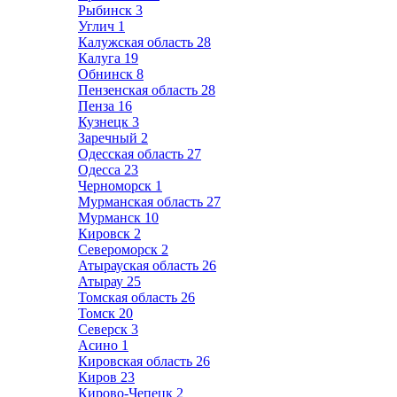
Рыбинск
3
Углич
1
Калужская область
28
Калуга
19
Обнинск
8
Пензенская область
28
Пенза
16
Кузнецк
3
Заречный
2
Одесская область
27
Одесса
23
Черноморск
1
Мурманская область
27
Мурманск
10
Кировск
2
Североморск
2
Атырауская область
26
Атырау
25
Томская область
26
Томск
20
Северск
3
Асино
1
Кировская область
26
Киров
23
Кирово-Чепецк
2