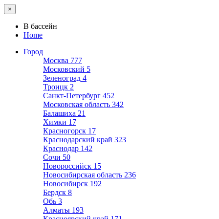
×
В бассейн
Home
Город
Москва
777
Московский
5
Зеленоград
4
Троицк
2
Санкт-Петербург
452
Московская область
342
Балашиха
21
Химки
17
Красногорск
17
Краснодарский край
323
Краснодар
142
Сочи
50
Новороссийск
15
Новосибирская область
236
Новосибирск
192
Бердск
8
Обь
3
Алматы
193
Красноярский край
171