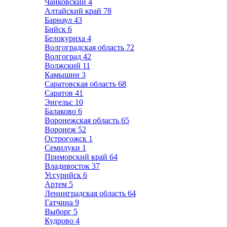
Чайковский
4
Алтайский край
78
Барнаул
43
Бийск
6
Белокуриха
4
Волгоградская область
72
Волгоград
42
Волжский
11
Камышин
3
Саратовская область
68
Саратов
41
Энгельс
10
Балаково
6
Воронежская область
65
Воронеж
52
Острогожск
1
Семилуки
1
Приморский край
64
Владивосток
37
Уссурийск
6
Артем
5
Ленинградская область
64
Гатчина
9
Выборг
5
Кудрово
4