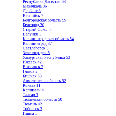
Республика Дагестан
63
Махачкала
36
Дербент
8
Каспийск
7
Белгородская область
59
Белгород
30
Старый Оскол
5
Валуйки
3
Калининградская область
54
Калининград
37
Светлогорск
5
Зеленоградск
5
Удмуртская Республика
53
Ижевск
42
Воткинск
2
Глазов
2
Бишкек
53
Алматинская область
52
Конаев
11
Капшагай
4
Талгар
3
Тюменская область
50
Тюмень
42
Тобольск
3
Ишим
1