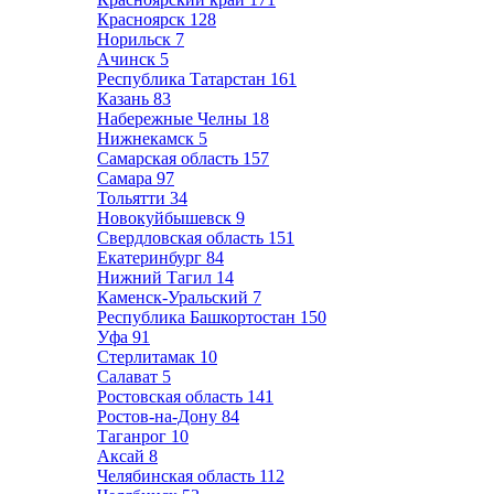
Красноярск
128
Норильск
7
Ачинск
5
Республика Татарстан
161
Казань
83
Набережные Челны
18
Нижнекамск
5
Самарская область
157
Самара
97
Тольятти
34
Новокуйбышевск
9
Свердловская область
151
Екатеринбург
84
Нижний Тагил
14
Каменск-Уральский
7
Республика Башкортостан
150
Уфа
91
Стерлитамак
10
Салават
5
Ростовская область
141
Ростов-на-Дону
84
Таганрог
10
Аксай
8
Челябинская область
112