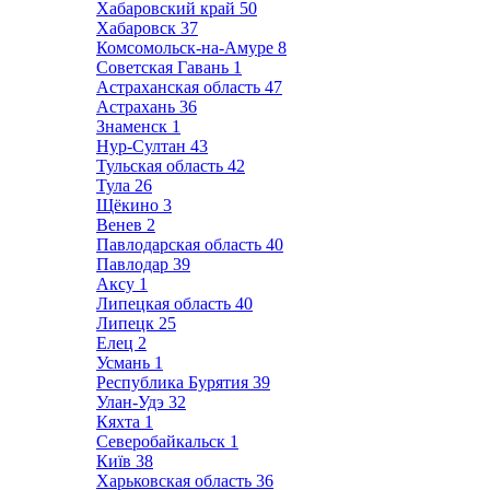
Хабаровский край
50
Хабаровск
37
Комсомольск-на-Амуре
8
Советская Гавань
1
Астраханская область
47
Астрахань
36
Знаменск
1
Нур-Султан
43
Тульская область
42
Тула
26
Щёкино
3
Венев
2
Павлодарская область
40
Павлодар
39
Аксу
1
Липецкая область
40
Липецк
25
Елец
2
Усмань
1
Республика Бурятия
39
Улан-Удэ
32
Кяхта
1
Северобайкальск
1
Київ
38
Харьковская область
36