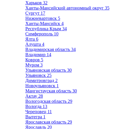
Харьков
32
Ханты-Мансийский автономный округ
35
Сургут
17
Нижневартовск
5
Ханты-Мансийск
4
Республика Крым
34
Симферополь
10
Ялта
6
Алушта
4
Владимирская область
34
Владимир
14
Ковров
5
Муром
3
Ульяновская область
30
Ульяновск
25
Димитровград
2
Новоульяновск
1
Мангистауская область
30
Актау
28
Вологодская область
29
Вологда
13
Череповец
11
Вытегра
1
Ярославская область
29
Ярославль
20