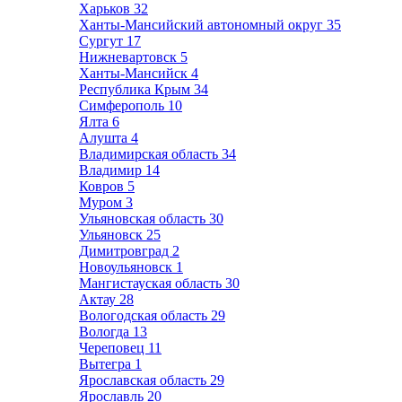
Харьков
32
Ханты-Мансийский автономный округ
35
Сургут
17
Нижневартовск
5
Ханты-Мансийск
4
Республика Крым
34
Симферополь
10
Ялта
6
Алушта
4
Владимирская область
34
Владимир
14
Ковров
5
Муром
3
Ульяновская область
30
Ульяновск
25
Димитровград
2
Новоульяновск
1
Мангистауская область
30
Актау
28
Вологодская область
29
Вологда
13
Череповец
11
Вытегра
1
Ярославская область
29
Ярославль
20