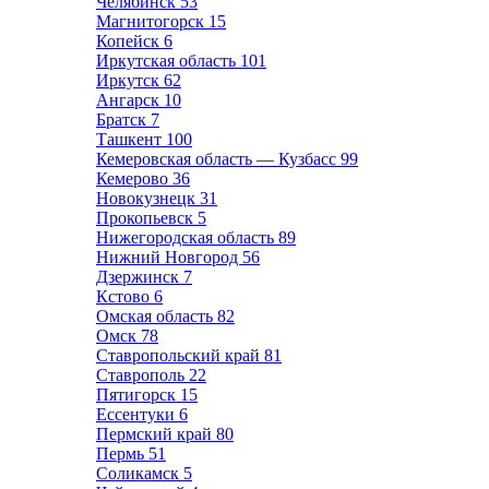
Челябинск
53
Магнитогорск
15
Копейск
6
Иркутская область
101
Иркутск
62
Ангарск
10
Братск
7
Ташкент
100
Кемеровская область — Кузбасс
99
Кемерово
36
Новокузнецк
31
Прокопьевск
5
Нижегородская область
89
Нижний Новгород
56
Дзержинск
7
Кстово
6
Омская область
82
Омск
78
Ставропольский край
81
Ставрополь
22
Пятигорск
15
Ессентуки
6
Пермский край
80
Пермь
51
Соликамск
5