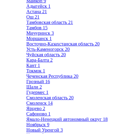
Майкоп
9
Адыгейск
1
Астана
21
Ош
21
Тамбовская область
21
Тамбов
15
Мичуринск
3
Моршанск
1
Восточно-Казахстанская область
20
Усть-Каменогорск
20
Чуйская область
20
Кара-Балта
2
Кант
1
Токмок
1
Чеченская Республика
20
Грозный
16
Шали
2
Гудермес
1
Смоленская область
20
Смоленск
14
Ярцево
2
Сафоново
1
Ямало-Ненецкий автономный округ
18
Ноябрьск
9
Новый Уренгой
3