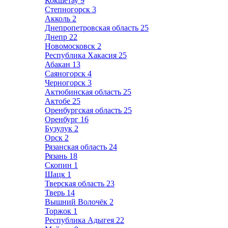
Кокшетау
9
Степногорск
3
Акколь
2
Днепропетровская область
25
Днепр
22
Новомосковск
2
Республика Хакасия
25
Абакан
13
Саяногорск
4
Черногорск
3
Актюбинская область
25
Актобе
25
Оренбургская область
25
Оренбург
16
Бузулук
2
Орск
2
Рязанская область
24
Рязань
18
Скопин
1
Шацк
1
Тверская область
23
Тверь
14
Вышний Волочёк
2
Торжок
1
Республика Адыгея
22