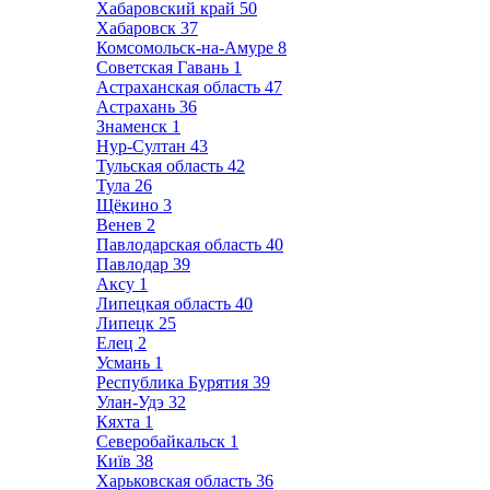
Хабаровский край
50
Хабаровск
37
Комсомольск-на-Амуре
8
Советская Гавань
1
Астраханская область
47
Астрахань
36
Знаменск
1
Нур-Султан
43
Тульская область
42
Тула
26
Щёкино
3
Венев
2
Павлодарская область
40
Павлодар
39
Аксу
1
Липецкая область
40
Липецк
25
Елец
2
Усмань
1
Республика Бурятия
39
Улан-Удэ
32
Кяхта
1
Северобайкальск
1
Київ
38
Харьковская область
36