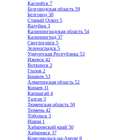
Каспийск
7
Белгородская область
59
Белгород
30
Старый Оскол
5
Валуйки
3
Калининградская область
54
Калининград
37
Светлогорск
5
Зеленоградск
5
Удмуртская Республика
53
Ижевск
42
Воткинск
2
Глазов
2
Бишкек
53
Алматинская область
52
Конаев
11
Капшагай
4
Талгар
3
Тюменская область
50
Тюмень
42
Тобольск
3
Ишим
1
Хабаровский край
50
Хабаровск
37
Комсомольск-на-Амуре
8