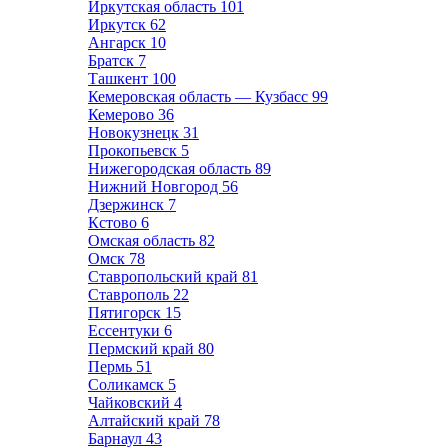
Иркутская область
101
Иркутск
62
Ангарск
10
Братск
7
Ташкент
100
Кемеровская область — Кузбасс
99
Кемерово
36
Новокузнецк
31
Прокопьевск
5
Нижегородская область
89
Нижний Новгород
56
Дзержинск
7
Кстово
6
Омская область
82
Омск
78
Ставропольский край
81
Ставрополь
22
Пятигорск
15
Ессентуки
6
Пермский край
80
Пермь
51
Соликамск
5
Чайковский
4
Алтайский край
78
Барнаул
43