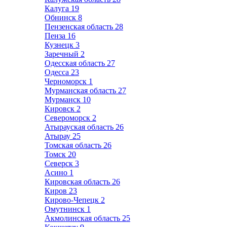
Калуга
19
Обнинск
8
Пензенская область
28
Пенза
16
Кузнецк
3
Заречный
2
Одесская область
27
Одесса
23
Черноморск
1
Мурманская область
27
Мурманск
10
Кировск
2
Североморск
2
Атырауская область
26
Атырау
25
Томская область
26
Томск
20
Северск
3
Асино
1
Кировская область
26
Киров
23
Кирово-Чепецк
2
Омутнинск
1
Акмолинская область
25