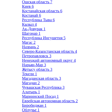
Ошская область
7
Киев
6
Костанайская область
6
Костанай
6
Республика Тыва
6
Кызыл
4
Ак-Довурак
1
Шагонар
1
Республика Ингушетия
5
Магас
2
Назрань
2
Северо-Казахстанская область
4
Петропавловск
3
Ненецкий автономный округ
4
Нарьян-Мар
3
Жетысу область
3
Текели
1
Магаданская область
3
Магадан
2
Чувашская Республика
3
Алатырь
1
Мариинский Посад
1
Еврейская автономная область
2
Биробиджан
1
Облучье
1