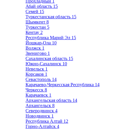
Прохладный
1
Абай область
15
Семей
15
Туркестанская область
15
Шымкент
8
Туркестан
5
Кентау
2
Республика Марий Эл
15
Йошкар-Ола
10
Волжск
1
Звенигово
1
Сахалинская область
15
Южно-Сахалинск
10
Невельск
1
Корсаков
1
Севастополь
14
Карачаево-Черкесская Республика
14
Черкесск
8
Карачаевск
1
Архангельская область
14
Архангельск
8
Северодвинск
4
Новодвинск
1
Республика Алтай
12
Горно-Алтайск
4