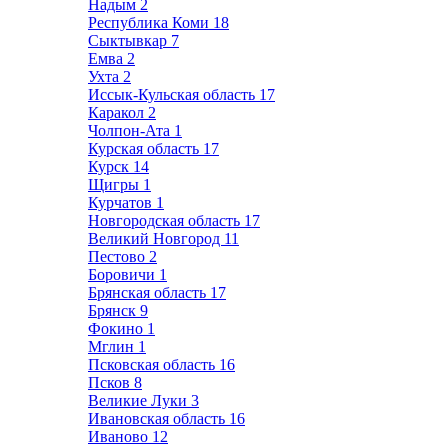
Надым
2
Республика Коми
18
Сыктывкар
7
Емва
2
Ухта
2
Иссык-Кульская область
17
Каракол
2
Чолпон-Ата
1
Курская область
17
Курск
14
Щигры
1
Курчатов
1
Новгородская область
17
Великий Новгород
11
Пестово
2
Боровичи
1
Брянская область
17
Брянск
9
Фокино
1
Мглин
1
Псковская область
16
Псков
8
Великие Луки
3
Ивановская область
16
Иваново
12