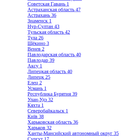
Советская Гавань
1
Астраханская область
47
Астрахань
36
Знаменск
1
Нур-Султан
43
Тульская область
42
Тула
26
Щёкино
3
Венев
2
Павлодарская область
40
Павлодар
39
Аксу
1
Липецкая область
40
Липецк
25
Елец
2
Усмань
1
Республика Бурятия
39
Улан-Удэ
32
Кяхта
1
Северобайкальск
1
Київ
38
Харьковская область
36
Харьков
32
Ханты-Мансийский автономный округ
35
Сургут
17