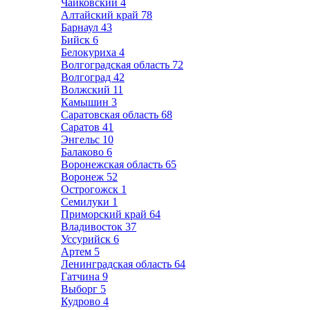
Чайковский
4
Алтайский край
78
Барнаул
43
Бийск
6
Белокуриха
4
Волгоградская область
72
Волгоград
42
Волжский
11
Камышин
3
Саратовская область
68
Саратов
41
Энгельс
10
Балаково
6
Воронежская область
65
Воронеж
52
Острогожск
1
Семилуки
1
Приморский край
64
Владивосток
37
Уссурийск
6
Артем
5
Ленинградская область
64
Гатчина
9
Выборг
5
Кудрово
4