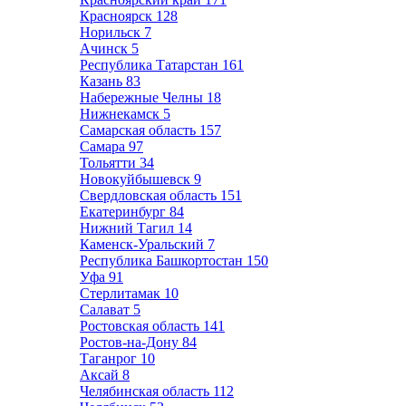
Красноярск
128
Норильск
7
Ачинск
5
Республика Татарстан
161
Казань
83
Набережные Челны
18
Нижнекамск
5
Самарская область
157
Самара
97
Тольятти
34
Новокуйбышевск
9
Свердловская область
151
Екатеринбург
84
Нижний Тагил
14
Каменск-Уральский
7
Республика Башкортостан
150
Уфа
91
Стерлитамак
10
Салават
5
Ростовская область
141
Ростов-на-Дону
84
Таганрог
10
Аксай
8
Челябинская область
112