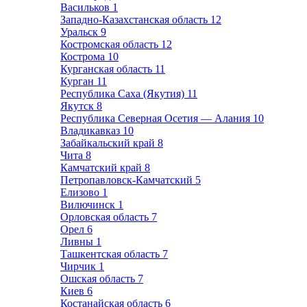
Васильков
1
Западно-Казахстанская область
12
Уральск
9
Костромская область
12
Кострома
10
Курганская область
11
Курган
11
Республика Саха (Якутия)
11
Якутск
8
Республика Северная Осетия — Алания
10
Владикавказ
10
Забайкальский край
8
Чита
8
Камчатский край
8
Петропавловск-Камчатский
5
Елизово
1
Вилючинск
1
Орловская область
7
Орел
6
Ливны
1
Ташкентская область
7
Чирчик
1
Ошская область
7
Киев
6
Костанайская область
6