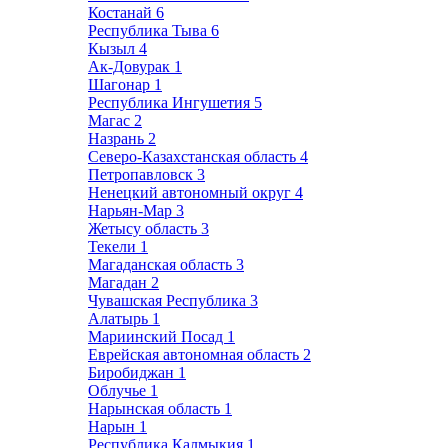
Костанай
6
Республика Тыва
6
Кызыл
4
Ак-Довурак
1
Шагонар
1
Республика Ингушетия
5
Магас
2
Назрань
2
Северо-Казахстанская область
4
Петропавловск
3
Ненецкий автономный округ
4
Нарьян-Мар
3
Жетысу область
3
Текели
1
Магаданская область
3
Магадан
2
Чувашская Республика
3
Алатырь
1
Мариинский Посад
1
Еврейская автономная область
2
Биробиджан
1
Облучье
1
Нарынская область
1
Нарын
1
Республика Калмыкия
1