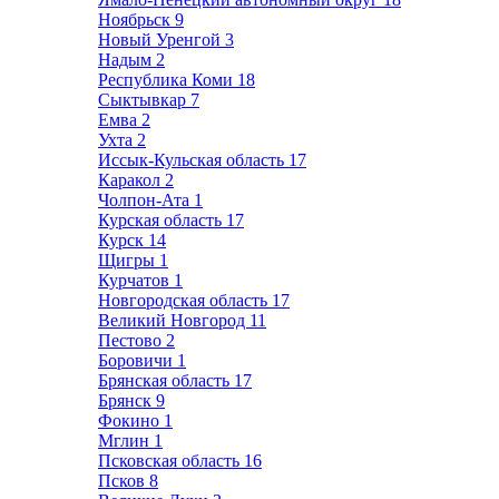
Ноябрьск
9
Новый Уренгой
3
Надым
2
Республика Коми
18
Сыктывкар
7
Емва
2
Ухта
2
Иссык-Кульская область
17
Каракол
2
Чолпон-Ата
1
Курская область
17
Курск
14
Щигры
1
Курчатов
1
Новгородская область
17
Великий Новгород
11
Пестово
2
Боровичи
1
Брянская область
17
Брянск
9
Фокино
1
Мглин
1
Псковская область
16
Псков
8