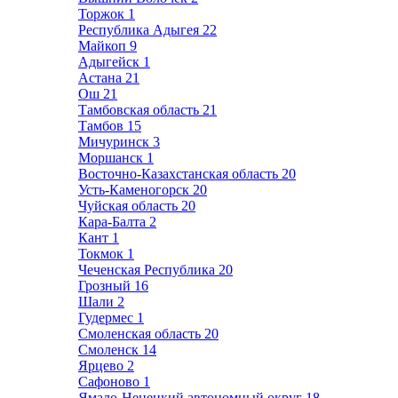
Торжок
1
Республика Адыгея
22
Майкоп
9
Адыгейск
1
Астана
21
Ош
21
Тамбовская область
21
Тамбов
15
Мичуринск
3
Моршанск
1
Восточно-Казахстанская область
20
Усть-Каменогорск
20
Чуйская область
20
Кара-Балта
2
Кант
1
Токмок
1
Чеченская Республика
20
Грозный
16
Шали
2
Гудермес
1
Смоленская область
20
Смоленск
14
Ярцево
2
Сафоново
1
Ямало-Ненецкий автономный округ
18