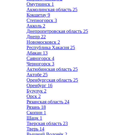
Омутнинск
1
Акмолинская область
25
Кокшетау
9
Степногорск
3
Акколь
2
Днепропетровская область
25
Днепр
22
Новомосковск
2
Республика Хакасия
25
Абакан
13
Саяногорск
4
Черногорск
3
Актюбинская область
25
Актобе
25
Оренбургская область
25
Оренбург
16
Бузулук
2
Орск
2
Рязанская область
24
Рязань
18
Скопин
1
Шацк
1
Тверская область
23
Тверь
14
Вышний Волочёк
2