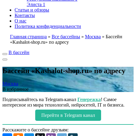
Элиста
1
Статьи и обзоры
Контакты
О нас
Политика конфиденциальности
Главная страница
»
Все бассейны
»
Москва
»
Бассейн
«Kashalot-shop.ru» по адресу
В бассейн
Бассейн «Kashalot-shop.ru» по адресу
Москва
В избранное
Подписывайтесь на Telegram-канал
Генережка
! Самое
интересное из мира технологий, нейросетей, IT и бизнеса.
Перейти в Telegram канал
Расскажите о бассейне друзьям: