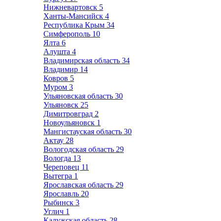
Нижневартовск
5
Ханты-Мансийск
4
Республика Крым
34
Симферополь
10
Ялта
6
Алушта
4
Владимирская область
34
Владимир
14
Ковров
5
Муром
3
Ульяновская область
30
Ульяновск
25
Димитровград
2
Новоульяновск
1
Мангистауская область
30
Актау
28
Вологодская область
29
Вологда
13
Череповец
11
Вытегра
1
Ярославская область
29
Ярославль
20
Рыбинск
3
Углич
1
Калужская область
28