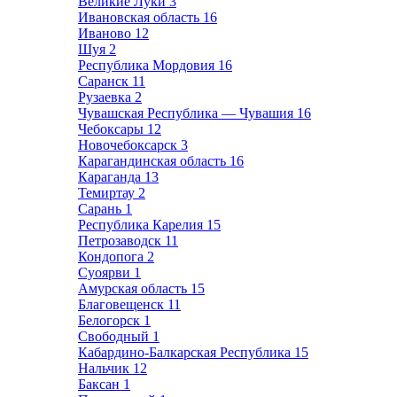
Великие Луки
3
Ивановская область
16
Иваново
12
Шуя
2
Республика Мордовия
16
Саранск
11
Рузаевка
2
Чувашская Республика — Чувашия
16
Чебоксары
12
Новочебоксарск
3
Карагандинская область
16
Караганда
13
Темиртау
2
Сарань
1
Республика Карелия
15
Петрозаводск
11
Кондопога
2
Суоярви
1
Амурская область
15
Благовещенск
11
Белогорск
1
Свободный
1
Кабардино-Балкарская Республика
15
Нальчик
12
Баксан
1