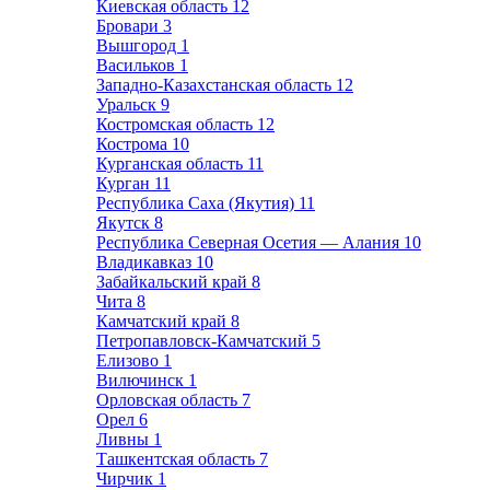
Киевская область
12
Бровари
3
Вышгород
1
Васильков
1
Западно-Казахстанская область
12
Уральск
9
Костромская область
12
Кострома
10
Курганская область
11
Курган
11
Республика Саха (Якутия)
11
Якутск
8
Республика Северная Осетия — Алания
10
Владикавказ
10
Забайкальский край
8
Чита
8
Камчатский край
8
Петропавловск-Камчатский
5
Елизово
1
Вилючинск
1
Орловская область
7
Орел
6
Ливны
1
Ташкентская область
7
Чирчик
1