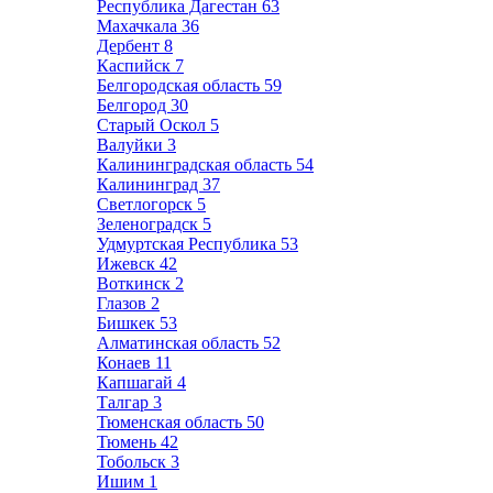
Республика Дагестан
63
Махачкала
36
Дербент
8
Каспийск
7
Белгородская область
59
Белгород
30
Старый Оскол
5
Валуйки
3
Калининградская область
54
Калининград
37
Светлогорск
5
Зеленоградск
5
Удмуртская Республика
53
Ижевск
42
Воткинск
2
Глазов
2
Бишкек
53
Алматинская область
52
Конаев
11
Капшагай
4
Талгар
3
Тюменская область
50
Тюмень
42
Тобольск
3
Ишим
1