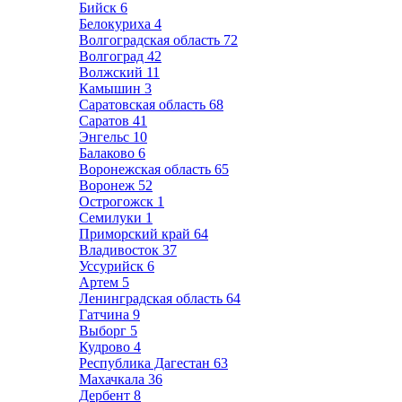
Бийск
6
Белокуриха
4
Волгоградская область
72
Волгоград
42
Волжский
11
Камышин
3
Саратовская область
68
Саратов
41
Энгельс
10
Балаково
6
Воронежская область
65
Воронеж
52
Острогожск
1
Семилуки
1
Приморский край
64
Владивосток
37
Уссурийск
6
Артем
5
Ленинградская область
64
Гатчина
9
Выборг
5
Кудрово
4
Республика Дагестан
63
Махачкала
36
Дербент
8