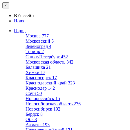
×
В бассейн
Home
Город
Москва
777
Московский
5
Зеленоград
4
Троицк
2
Санкт-Петербург
452
Московская область
342
Балашиха
21
Химки
17
Красногорск
17
Краснодарский край
323
Краснодар
142
Сочи
50
Новороссийск
15
Новосибирская область
236
Новосибирск
192
Бердск
8
Обь
3
Алматы
193
Красноярский край
171