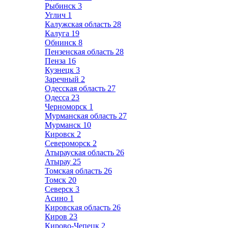
Рыбинск
3
Углич
1
Калужская область
28
Калуга
19
Обнинск
8
Пензенская область
28
Пенза
16
Кузнецк
3
Заречный
2
Одесская область
27
Одесса
23
Черноморск
1
Мурманская область
27
Мурманск
10
Кировск
2
Североморск
2
Атырауская область
26
Атырау
25
Томская область
26
Томск
20
Северск
3
Асино
1
Кировская область
26
Киров
23
Кирово-Чепецк
2