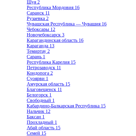
Шуя
2
Республика Мордовия
16
Саранск
11
Рузаевка
2
Чувашская Республика — Чувашия
16
Чебоксары
12
Новочебоксарск
3
Карагандинская область
16
Караганда
13
Темиртау
2
Сарань
1
Республика Карелия
15
Петрозаводск
11
Кондопога
2
Суоярви
1
Амурская область
15
Благовещенск
11
Белогорск
1
Свободный
1
Кабардино-Балкарская Республика
15
Нальчик
12
Баксан
1
Прохладный
1
Абай область
15
Семей
15