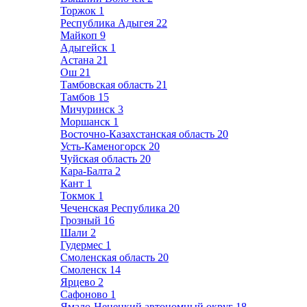
Торжок
1
Республика Адыгея
22
Майкоп
9
Адыгейск
1
Астана
21
Ош
21
Тамбовская область
21
Тамбов
15
Мичуринск
3
Моршанск
1
Восточно-Казахстанская область
20
Усть-Каменогорск
20
Чуйская область
20
Кара-Балта
2
Кант
1
Токмок
1
Чеченская Республика
20
Грозный
16
Шали
2
Гудермес
1
Смоленская область
20
Смоленск
14
Ярцево
2
Сафоново
1
Ямало-Ненецкий автономный округ
18