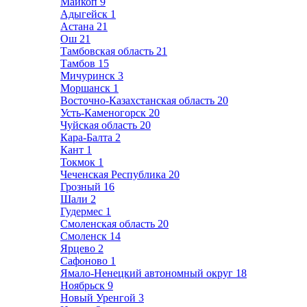
Майкоп
9
Адыгейск
1
Астана
21
Ош
21
Тамбовская область
21
Тамбов
15
Мичуринск
3
Моршанск
1
Восточно-Казахстанская область
20
Усть-Каменогорск
20
Чуйская область
20
Кара-Балта
2
Кант
1
Токмок
1
Чеченская Республика
20
Грозный
16
Шали
2
Гудермес
1
Смоленская область
20
Смоленск
14
Ярцево
2
Сафоново
1
Ямало-Ненецкий автономный округ
18
Ноябрьск
9
Новый Уренгой
3