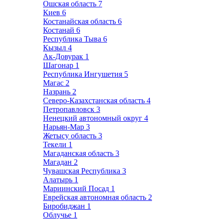
Ошская область
7
Киев
6
Костанайская область
6
Костанай
6
Республика Тыва
6
Кызыл
4
Ак-Довурак
1
Шагонар
1
Республика Ингушетия
5
Магас
2
Назрань
2
Северо-Казахстанская область
4
Петропавловск
3
Ненецкий автономный округ
4
Нарьян-Мар
3
Жетысу область
3
Текели
1
Магаданская область
3
Магадан
2
Чувашская Республика
3
Алатырь
1
Мариинский Посад
1
Еврейская автономная область
2
Биробиджан
1
Облучье
1