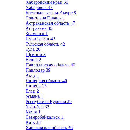
Хабаровский край
50
Хабаровск
37
Комсомольск-на-Амуре
8
Советская Гавань
1
Астраханская область
47
Астрахань
36
Знаменск
1
Нур-Султан
43
Тульская область
42
Тула
26
Щёкино
3
Венев
2
Павлодарская область
40
Павлодар
39
Аксу
1
Липецкая область
40
Липецк
25
Елец
2
Усмань
1
Республика Бурятия
39
Улан-Удэ
32
Кяхта
1
Северобайкальск
1
Київ
38
Харьковская область
36