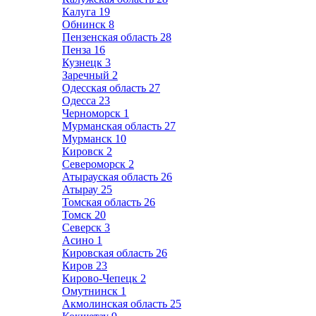
Калуга
19
Обнинск
8
Пензенская область
28
Пенза
16
Кузнецк
3
Заречный
2
Одесская область
27
Одесса
23
Черноморск
1
Мурманская область
27
Мурманск
10
Кировск
2
Североморск
2
Атырауская область
26
Атырау
25
Томская область
26
Томск
20
Северск
3
Асино
1
Кировская область
26
Киров
23
Кирово-Чепецк
2
Омутнинск
1
Акмолинская область
25