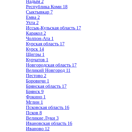
Надым
2
Республика Коми
18
Сыктывкар
7
Емва
2
Ухта
2
Иссык-Кульская область
17
Каракол
2
Чолпон-Ата
1
Курская область
17
Курск
14
Щигры
1
Курчатов
1
Новгородская область
17
Великий Новгород
11
Пестово
2
Боровичи
1
Брянская область
17
Брянск
9
Фокино
1
Мглин
1
Псковская область
16
Псков
8
Великие Луки
3
Ивановская область
16
Иваново
12