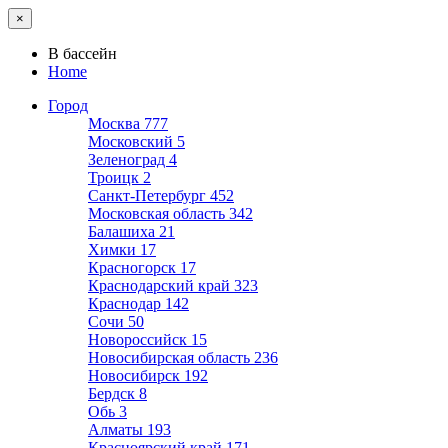
×
В бассейн
Home
Город
Москва
777
Московский
5
Зеленоград
4
Троицк
2
Санкт-Петербург
452
Московская область
342
Балашиха
21
Химки
17
Красногорск
17
Краснодарский край
323
Краснодар
142
Сочи
50
Новороссийск
15
Новосибирская область
236
Новосибирск
192
Бердск
8
Обь
3
Алматы
193
Красноярский край
171