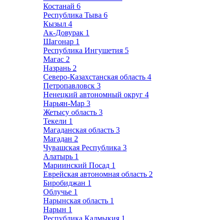
Костанай
6
Республика Тыва
6
Кызыл
4
Ак-Довурак
1
Шагонар
1
Республика Ингушетия
5
Магас
2
Назрань
2
Северо-Казахстанская область
4
Петропавловск
3
Ненецкий автономный округ
4
Нарьян-Мар
3
Жетысу область
3
Текели
1
Магаданская область
3
Магадан
2
Чувашская Республика
3
Алатырь
1
Мариинский Посад
1
Еврейская автономная область
2
Биробиджан
1
Облучье
1
Нарынская область
1
Нарын
1
Республика Калмыкия
1