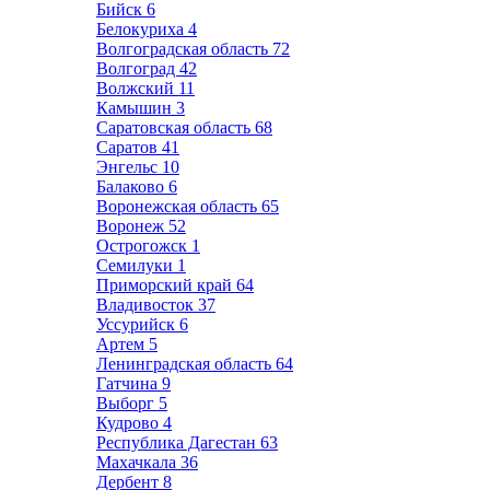
Бийск
6
Белокуриха
4
Волгоградская область
72
Волгоград
42
Волжский
11
Камышин
3
Саратовская область
68
Саратов
41
Энгельс
10
Балаково
6
Воронежская область
65
Воронеж
52
Острогожск
1
Семилуки
1
Приморский край
64
Владивосток
37
Уссурийск
6
Артем
5
Ленинградская область
64
Гатчина
9
Выборг
5
Кудрово
4
Республика Дагестан
63
Махачкала
36
Дербент
8