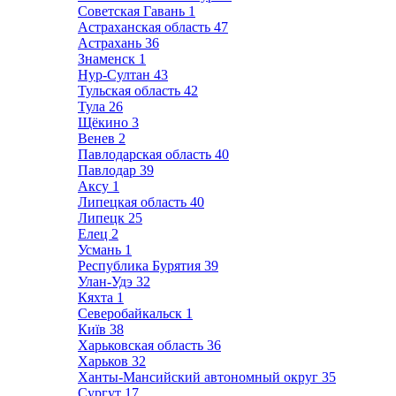
Советская Гавань
1
Астраханская область
47
Астрахань
36
Знаменск
1
Нур-Султан
43
Тульская область
42
Тула
26
Щёкино
3
Венев
2
Павлодарская область
40
Павлодар
39
Аксу
1
Липецкая область
40
Липецк
25
Елец
2
Усмань
1
Республика Бурятия
39
Улан-Удэ
32
Кяхта
1
Северобайкальск
1
Київ
38
Харьковская область
36
Харьков
32
Ханты-Мансийский автономный округ
35
Сургут
17