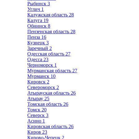
Рыбинск
3
Углич
1
Калужская область
28
Калуга
19
Обнинск
8
Пензенская область
28
Пенза
16
Кузнецк
3
Заречный
2
Одесская область
27
Одесса
23
Черноморск
1
Мурманская область
27
Мурманск
10
Кировск
2
Североморск
2
Атырауская область
26
Атырау
25
Томская область
26
Томск
20
Северск
3
Асино
1
Кировская область
26
Киров
23
Кирово-Чепецк
2