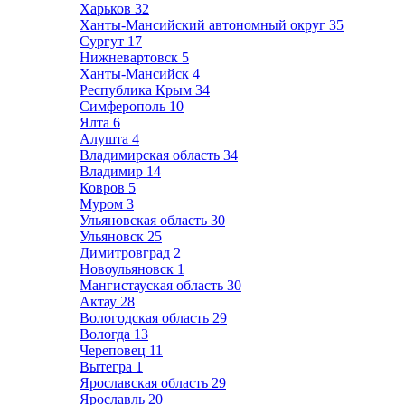
Харьков
32
Ханты-Мансийский автономный округ
35
Сургут
17
Нижневартовск
5
Ханты-Мансийск
4
Республика Крым
34
Симферополь
10
Ялта
6
Алушта
4
Владимирская область
34
Владимир
14
Ковров
5
Муром
3
Ульяновская область
30
Ульяновск
25
Димитровград
2
Новоульяновск
1
Мангистауская область
30
Актау
28
Вологодская область
29
Вологда
13
Череповец
11
Вытегра
1
Ярославская область
29
Ярославль
20