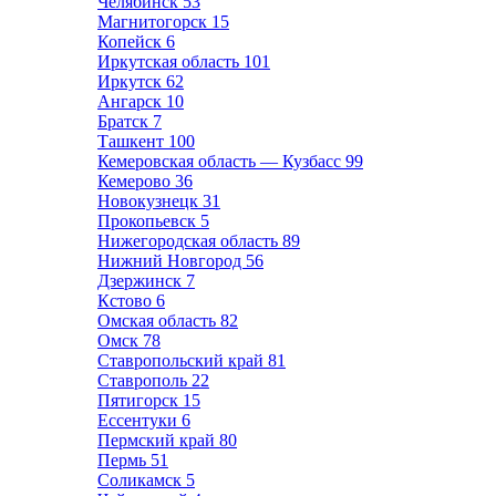
Челябинск
53
Магнитогорск
15
Копейск
6
Иркутская область
101
Иркутск
62
Ангарск
10
Братск
7
Ташкент
100
Кемеровская область — Кузбасс
99
Кемерово
36
Новокузнецк
31
Прокопьевск
5
Нижегородская область
89
Нижний Новгород
56
Дзержинск
7
Кстово
6
Омская область
82
Омск
78
Ставропольский край
81
Ставрополь
22
Пятигорск
15
Ессентуки
6
Пермский край
80
Пермь
51
Соликамск
5