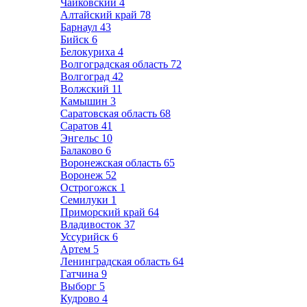
Чайковский
4
Алтайский край
78
Барнаул
43
Бийск
6
Белокуриха
4
Волгоградская область
72
Волгоград
42
Волжский
11
Камышин
3
Саратовская область
68
Саратов
41
Энгельс
10
Балаково
6
Воронежская область
65
Воронеж
52
Острогожск
1
Семилуки
1
Приморский край
64
Владивосток
37
Уссурийск
6
Артем
5
Ленинградская область
64
Гатчина
9
Выборг
5
Кудрово
4