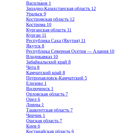
Васильков
1
Западно-Казахстанская область
12
Уральск
9
Костромская область
12
Кострома
10
Курганская область
11
Курган
11
Республика Саха (Якутия)
11
Якутск
8
Республика Северная Осетия — Алания
10
Владикавказ
10
Забайкальский край
8
Чита
8
Камчатский край
8
Петропавловск-Камчатский
5
Елизово
1
Вилючинск
1
Орловская область
7
Орел
6
Ливны
1
Ташкентская область
7
Чирчик
1
Ошская область
7
Киев
6
Костанайская область
6