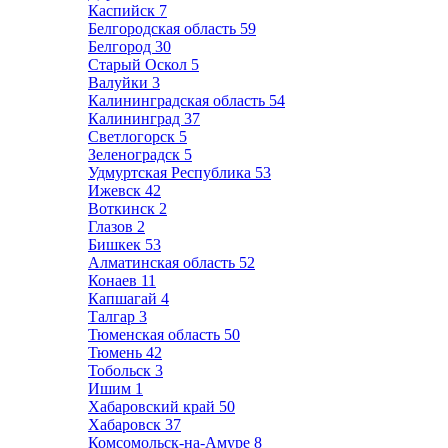
Каспийск
7
Белгородская область
59
Белгород
30
Старый Оскол
5
Валуйки
3
Калининградская область
54
Калининград
37
Светлогорск
5
Зеленоградск
5
Удмуртская Республика
53
Ижевск
42
Воткинск
2
Глазов
2
Бишкек
53
Алматинская область
52
Конаев
11
Капшагай
4
Талгар
3
Тюменская область
50
Тюмень
42
Тобольск
3
Ишим
1
Хабаровский край
50
Хабаровск
37
Комсомольск-на-Амуре
8