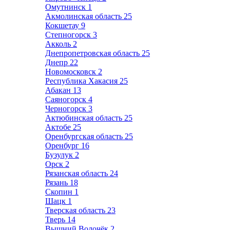
Омутнинск
1
Акмолинская область
25
Кокшетау
9
Степногорск
3
Акколь
2
Днепропетровская область
25
Днепр
22
Новомосковск
2
Республика Хакасия
25
Абакан
13
Саяногорск
4
Черногорск
3
Актюбинская область
25
Актобе
25
Оренбургская область
25
Оренбург
16
Бузулук
2
Орск
2
Рязанская область
24
Рязань
18
Скопин
1
Шацк
1
Тверская область
23
Тверь
14
Вышний Волочёк
2