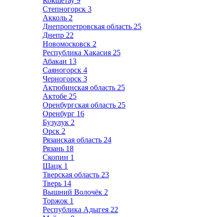
Кокшетау
9
Степногорск
3
Акколь
2
Днепропетровская область
25
Днепр
22
Новомосковск
2
Республика Хакасия
25
Абакан
13
Саяногорск
4
Черногорск
3
Актюбинская область
25
Актобе
25
Оренбургская область
25
Оренбург
16
Бузулук
2
Орск
2
Рязанская область
24
Рязань
18
Скопин
1
Шацк
1
Тверская область
23
Тверь
14
Вышний Волочёк
2
Торжок
1
Республика Адыгея
22