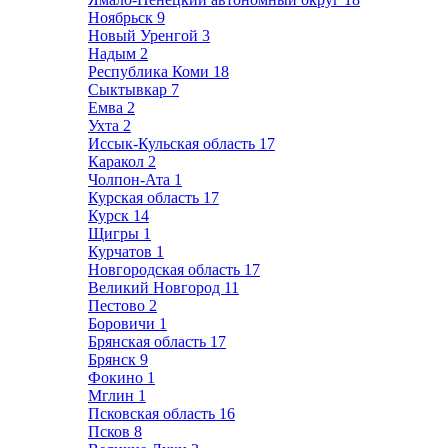
Ноябрьск
9
Новый Уренгой
3
Надым
2
Республика Коми
18
Сыктывкар
7
Емва
2
Ухта
2
Иссык-Кульская область
17
Каракол
2
Чолпон-Ата
1
Курская область
17
Курск
14
Щигры
1
Курчатов
1
Новгородская область
17
Великий Новгород
11
Пестово
2
Боровичи
1
Брянская область
17
Брянск
9
Фокино
1
Мглин
1
Псковская область
16
Псков
8