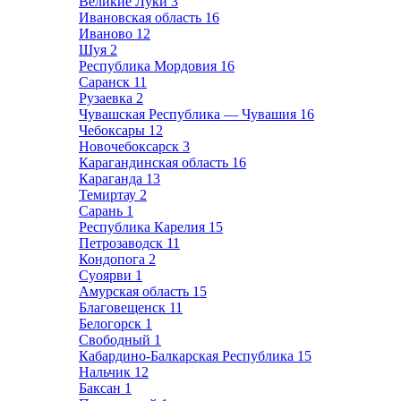
Великие Луки
3
Ивановская область
16
Иваново
12
Шуя
2
Республика Мордовия
16
Саранск
11
Рузаевка
2
Чувашская Республика — Чувашия
16
Чебоксары
12
Новочебоксарск
3
Карагандинская область
16
Караганда
13
Темиртау
2
Сарань
1
Республика Карелия
15
Петрозаводск
11
Кондопога
2
Суоярви
1
Амурская область
15
Благовещенск
11
Белогорск
1
Свободный
1
Кабардино-Балкарская Республика
15
Нальчик
12
Баксан
1