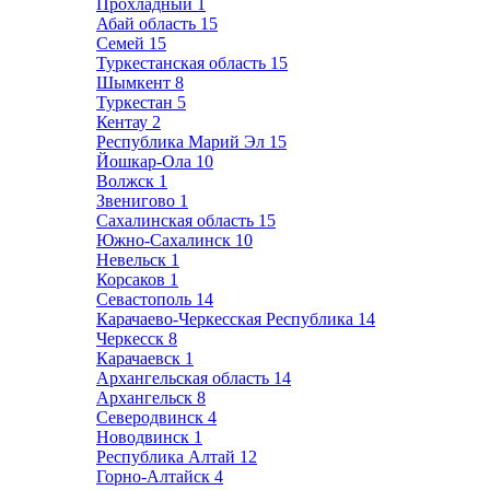
Прохладный
1
Абай область
15
Семей
15
Туркестанская область
15
Шымкент
8
Туркестан
5
Кентау
2
Республика Марий Эл
15
Йошкар-Ола
10
Волжск
1
Звенигово
1
Сахалинская область
15
Южно-Сахалинск
10
Невельск
1
Корсаков
1
Севастополь
14
Карачаево-Черкесская Республика
14
Черкесск
8
Карачаевск
1
Архангельская область
14
Архангельск
8
Северодвинск
4
Новодвинск
1
Республика Алтай
12
Горно-Алтайск
4