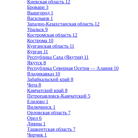
Киевская область
12
Бровари
3
Вышгород
1
Васильков
1
Западно-Казахстанская область
12
Уральск
9
Костромская область
12
Кострома
10
Курганская область
11
Курган
11
Республика Саха (Якутия)
11
Якутск
8
Республика Северная Осетия — Алания
10
Владикавказ
10
Забайкальский край
8
Чита
8
Камчатский край
8
Петропавловск-Камчатский
5
Елизово
1
Вилючинск
1
Орловская область
7
Орел
6
Ливны
1
Ташкентская область
7
Чирчик
1