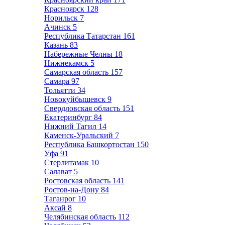
Красноярск
128
Норильск
7
Ачинск
5
Республика Татарстан
161
Казань
83
Набережные Челны
18
Нижнекамск
5
Самарская область
157
Самара
97
Тольятти
34
Новокуйбышевск
9
Свердловская область
151
Екатеринбург
84
Нижний Тагил
14
Каменск-Уральский
7
Республика Башкортостан
150
Уфа
91
Стерлитамак
10
Салават
5
Ростовская область
141
Ростов-на-Дону
84
Таганрог
10
Аксай
8
Челябинская область
112