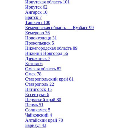
Иркутская область
101
Иркутск
62
Ангарск
10
Братск
7
Ташкент
100
Кемеровская область — Кузбасс
99
Кемерово
36
Новокузнецк
31
Прокопьевск
5
Нижегородская область
89
Нижний Новгород
56
Дзержинск
7
Кстово
6
Омская область
82
Омск
78
Ставропольский край
81
Ставрополь
22
Пятигорск
15
Ессентуки
6
Пермский край
80
Пермь
51
Соликамск
5
Чайковский
4
Алтайский край
78
Барнаул
43