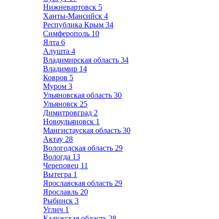
Нижневартовск
5
Ханты-Мансийск
4
Республика Крым
34
Симферополь
10
Ялта
6
Алушта
4
Владимирская область
34
Владимир
14
Ковров
5
Муром
3
Ульяновская область
30
Ульяновск
25
Димитровград
2
Новоульяновск
1
Мангистауская область
30
Актау
28
Вологодская область
29
Вологда
13
Череповец
11
Вытегра
1
Ярославская область
29
Ярославль
20
Рыбинск
3
Углич
1
Калужская область
28