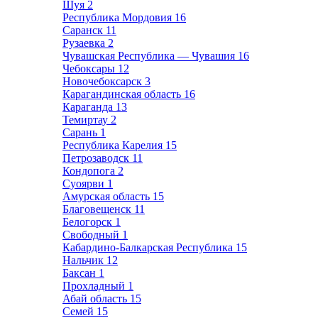
Шуя
2
Республика Мордовия
16
Саранск
11
Рузаевка
2
Чувашская Республика — Чувашия
16
Чебоксары
12
Новочебоксарск
3
Карагандинская область
16
Караганда
13
Темиртау
2
Сарань
1
Республика Карелия
15
Петрозаводск
11
Кондопога
2
Суоярви
1
Амурская область
15
Благовещенск
11
Белогорск
1
Свободный
1
Кабардино-Балкарская Республика
15
Нальчик
12
Баксан
1
Прохладный
1
Абай область
15
Семей
15