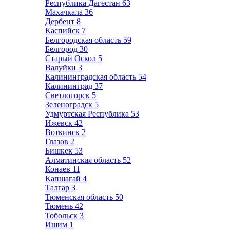
Республика Дагестан
63
Махачкала
36
Дербент
8
Каспийск
7
Белгородская область
59
Белгород
30
Старый Оскол
5
Валуйки
3
Калининградская область
54
Калининград
37
Светлогорск
5
Зеленоградск
5
Удмуртская Республика
53
Ижевск
42
Воткинск
2
Глазов
2
Бишкек
53
Алматинская область
52
Конаев
11
Капшагай
4
Талгар
3
Тюменская область
50
Тюмень
42
Тобольск
3
Ишим
1