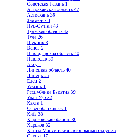
Советская Гавань
1
Астраханская область
47
Астрахань
36
Знаменск
1
Нур-Султан
43
Тульская область
42
Тула
26
Щёкино
3
Венев
2
Павлодарская область
40
Павлодар
39
Аксу
1
Липецкая область
40
Липецк
25
Елец
2
Усмань
1
Республика Бурятия
39
Улан-Удэ
32
Кяхта
1
Северобайкальск
1
Київ
38
Харьковская область
36
Харьков
32
Ханты-Мансийский автономный округ
35
Сургут
17