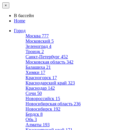
×
В бассейн
Home
Город
Москва
777
Московский
5
Зеленоград
4
Троицк
2
Санкт-Петербург
452
Московская область
342
Балашиха
21
Химки
17
Красногорск
17
Краснодарский край
323
Краснодар
142
Сочи
50
Новороссийск
15
Новосибирская область
236
Новосибирск
192
Бердск
8
Обь
3
Алматы
193
Красноярский край
171