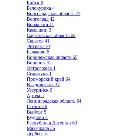
Бийск
6
Белокуриха
4
Волгоградская область
72
Волгоград
42
Волжский
11
Камышин
3
Саратовская область
68
Саратов
41
Энгельс
10
Балаково
6
Воронежская область
65
Воронеж
52
Острогожск
1
Семилуки
1
Приморский край
64
Владивосток
37
Уссурийск
6
Артем
5
Ленинградская область
64
Гатчина
9
Выборг
5
Кудрово
4
Республика Дагестан
63
Махачкала
36
Дербент
8