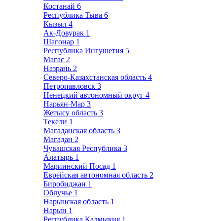
Костанай
6
Республика Тыва
6
Кызыл
4
Ак-Довурак
1
Шагонар
1
Республика Ингушетия
5
Магас
2
Назрань
2
Северо-Казахстанская область
4
Петропавловск
3
Ненецкий автономный округ
4
Нарьян-Мар
3
Жетысу область
3
Текели
1
Магаданская область
3
Магадан
2
Чувашская Республика
3
Алатырь
1
Мариинский Посад
1
Еврейская автономная область
2
Биробиджан
1
Облучье
1
Нарынская область
1
Нарын
1
Республика Калмыкия
1