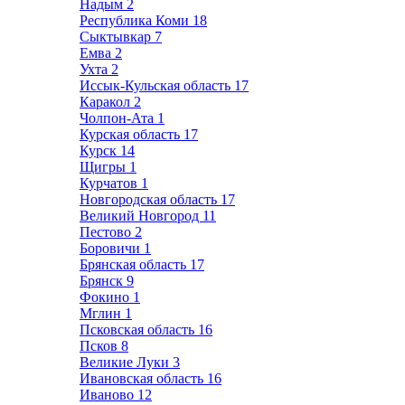
Надым
2
Республика Коми
18
Сыктывкар
7
Емва
2
Ухта
2
Иссык-Кульская область
17
Каракол
2
Чолпон-Ата
1
Курская область
17
Курск
14
Щигры
1
Курчатов
1
Новгородская область
17
Великий Новгород
11
Пестово
2
Боровичи
1
Брянская область
17
Брянск
9
Фокино
1
Мглин
1
Псковская область
16
Псков
8
Великие Луки
3
Ивановская область
16
Иваново
12