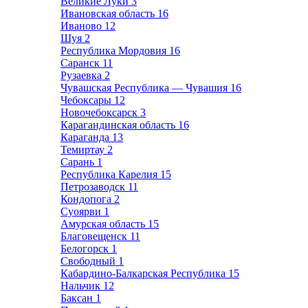
Великие Луки
3
Ивановская область
16
Иваново
12
Шуя
2
Республика Мордовия
16
Саранск
11
Рузаевка
2
Чувашская Республика — Чувашия
16
Чебоксары
12
Новочебоксарск
3
Карагандинская область
16
Караганда
13
Темиртау
2
Сарань
1
Республика Карелия
15
Петрозаводск
11
Кондопога
2
Суоярви
1
Амурская область
15
Благовещенск
11
Белогорск
1
Свободный
1
Кабардино-Балкарская Республика
15
Нальчик
12
Баксан
1