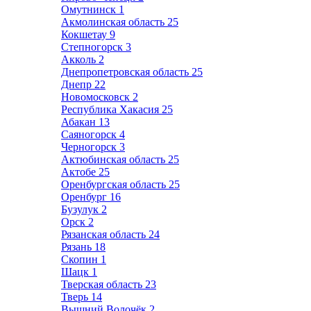
Омутнинск
1
Акмолинская область
25
Кокшетау
9
Степногорск
3
Акколь
2
Днепропетровская область
25
Днепр
22
Новомосковск
2
Республика Хакасия
25
Абакан
13
Саяногорск
4
Черногорск
3
Актюбинская область
25
Актобе
25
Оренбургская область
25
Оренбург
16
Бузулук
2
Орск
2
Рязанская область
24
Рязань
18
Скопин
1
Шацк
1
Тверская область
23
Тверь
14
Вышний Волочёк
2