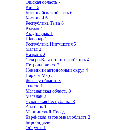
Ошская область
7
Киев
6
Костанайская область
6
Костанай
6
Республика Тыва
6
Кызыл
4
Ак-Довурак
1
Шагонар
1
Республика Ингушетия
5
Магас
2
Назрань
2
Северо-Казахстанская область
4
Петропавловск
3
Ненецкий автономный округ
4
Нарьян-Мар
3
Жетысу область
3
Текели
1
Магаданская область
3
Магадан
2
Чувашская Республика
3
Алатырь
1
Мариинский Посад
1
Еврейская автономная область
2
Биробиджан
1
Облучье
1