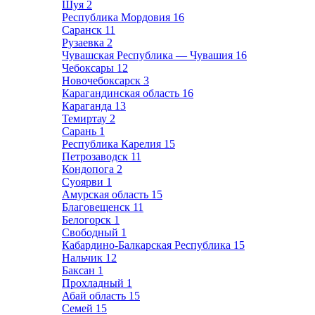
Шуя
2
Республика Мордовия
16
Саранск
11
Рузаевка
2
Чувашская Республика — Чувашия
16
Чебоксары
12
Новочебоксарск
3
Карагандинская область
16
Караганда
13
Темиртау
2
Сарань
1
Республика Карелия
15
Петрозаводск
11
Кондопога
2
Суоярви
1
Амурская область
15
Благовещенск
11
Белогорск
1
Свободный
1
Кабардино-Балкарская Республика
15
Нальчик
12
Баксан
1
Прохладный
1
Абай область
15
Семей
15