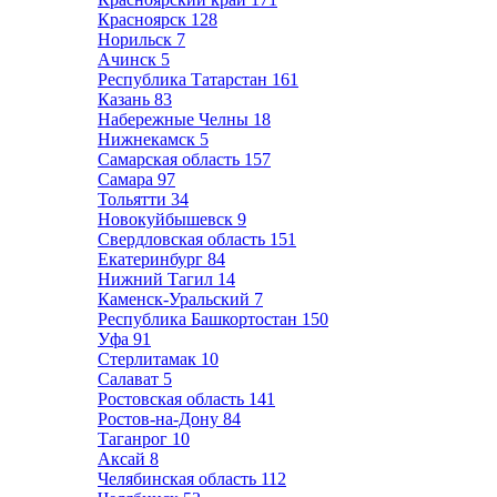
Красноярск
128
Норильск
7
Ачинск
5
Республика Татарстан
161
Казань
83
Набережные Челны
18
Нижнекамск
5
Самарская область
157
Самара
97
Тольятти
34
Новокуйбышевск
9
Свердловская область
151
Екатеринбург
84
Нижний Тагил
14
Каменск-Уральский
7
Республика Башкортостан
150
Уфа
91
Стерлитамак
10
Салават
5
Ростовская область
141
Ростов-на-Дону
84
Таганрог
10
Аксай
8
Челябинская область
112