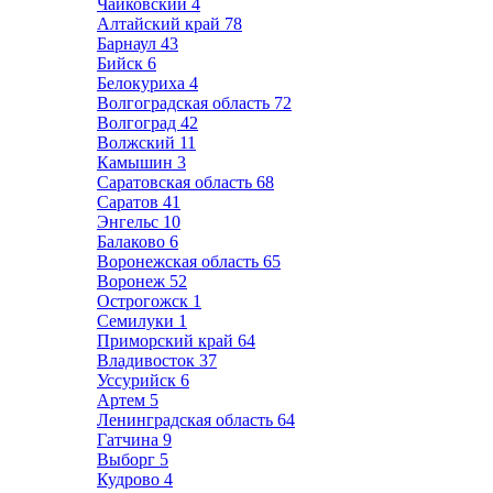
Чайковский
4
Алтайский край
78
Барнаул
43
Бийск
6
Белокуриха
4
Волгоградская область
72
Волгоград
42
Волжский
11
Камышин
3
Саратовская область
68
Саратов
41
Энгельс
10
Балаково
6
Воронежская область
65
Воронеж
52
Острогожск
1
Семилуки
1
Приморский край
64
Владивосток
37
Уссурийск
6
Артем
5
Ленинградская область
64
Гатчина
9
Выборг
5
Кудрово
4