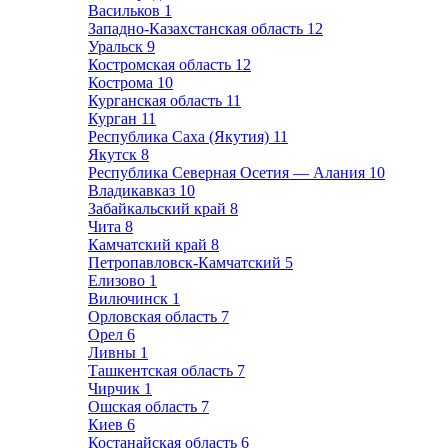
Васильков
1
Западно-Казахстанская область
12
Уральск
9
Костромская область
12
Кострома
10
Курганская область
11
Курган
11
Республика Саха (Якутия)
11
Якутск
8
Республика Северная Осетия — Алания
10
Владикавказ
10
Забайкальский край
8
Чита
8
Камчатский край
8
Петропавловск-Камчатский
5
Елизово
1
Вилючинск
1
Орловская область
7
Орел
6
Ливны
1
Ташкентская область
7
Чирчик
1
Ошская область
7
Киев
6
Костанайская область
6