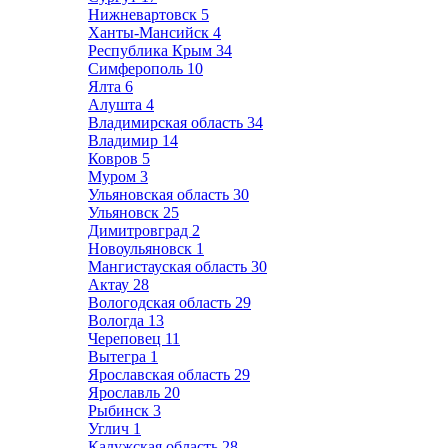
Нижневартовск
5
Ханты-Мансийск
4
Республика Крым
34
Симферополь
10
Ялта
6
Алушта
4
Владимирская область
34
Владимир
14
Ковров
5
Муром
3
Ульяновская область
30
Ульяновск
25
Димитровград
2
Новоульяновск
1
Мангистауская область
30
Актау
28
Вологодская область
29
Вологда
13
Череповец
11
Вытегра
1
Ярославская область
29
Ярославль
20
Рыбинск
3
Углич
1
Калужская область
28