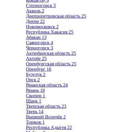
Кокшетау
9
Степногорск
3
Акколь
2
Днепропетровская область
25
Днепр
22
Новомосковск
2
Республика Хакасия
25
Абакан
13
Саяногорск
4
Черногорск
3
Актюбинская область
25
Актобе
25
Оренбургская область
25
Оренбург
16
Бузулук
2
Орск
2
Рязанская область
24
Рязань
18
Скопин
1
Шацк
1
Тверская область
23
Тверь
14
Вышний Волочёк
2
Торжок
1
Республика Адыгея
22