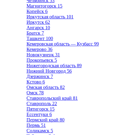
Челябинск
53
Магнитогорск
15
Копейск
6
Иркутская область
101
Иркутск
62
Ангарск
10
Братск
7
Ташкент
100
Кемеровская область — Кузбасс
99
Кемерово
36
Новокузнецк
31
Прокопьевск
5
Нижегородская область
89
Нижний Новгород
56
Дзержинск
7
Кстово
6
Омская область
82
Омск
78
Ставропольский край
81
Ставрополь
22
Пятигорск
15
Ессентуки
6
Пермский край
80
Пермь
51
Соликамск
5