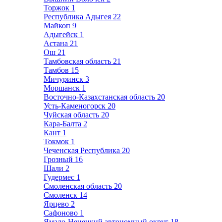
Торжок
1
Республика Адыгея
22
Майкоп
9
Адыгейск
1
Астана
21
Ош
21
Тамбовская область
21
Тамбов
15
Мичуринск
3
Моршанск
1
Восточно-Казахстанская область
20
Усть-Каменогорск
20
Чуйская область
20
Кара-Балта
2
Кант
1
Токмок
1
Чеченская Республика
20
Грозный
16
Шали
2
Гудермес
1
Смоленская область
20
Смоленск
14
Ярцево
2
Сафоново
1
Ямало-Ненецкий автономный округ
18