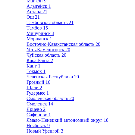
Майкоп
9
Адыгейск
1
Астана
21
Ош
21
Тамбовская область
21
Тамбов
15
Мичуринск
3
Моршанск
1
Восточно-Казахстанская область
20
Усть-Каменогорск
20
Чуйская область
20
Кара-Балта
2
Кант
1
Токмок
1
Чеченская Республика
20
Грозный
16
Шали
2
Гудермес
1
Смоленская область
20
Смоленск
14
Ярцево
2
Сафоново
1
Ямало-Ненецкий автономный округ
18
Ноябрьск
9
Новый Уренгой
3