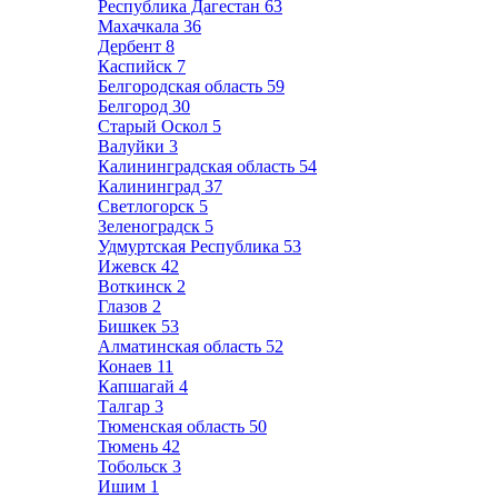
Республика Дагестан
63
Махачкала
36
Дербент
8
Каспийск
7
Белгородская область
59
Белгород
30
Старый Оскол
5
Валуйки
3
Калининградская область
54
Калининград
37
Светлогорск
5
Зеленоградск
5
Удмуртская Республика
53
Ижевск
42
Воткинск
2
Глазов
2
Бишкек
53
Алматинская область
52
Конаев
11
Капшагай
4
Талгар
3
Тюменская область
50
Тюмень
42
Тобольск
3
Ишим
1