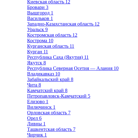
Киевская область
12
Бровари
3
Вышгород
1
Васильков
1
Западно-Казахстанская область
12
Уральск
9
Костромская область
12
Кострома
10
Курганская область
11
Курган
11
Республика Саха (Якутия)
11
Якутск
8
Республика Северная Осетия — Алания
10
Владикавказ
10
Забайкальский край
8
Чита
8
Камчатский край
8
Петропавловск-Камчатский
5
Елизово
1
Вилючинск
1
Орловская область
7
Орел
6
Ливны
1
Ташкентская область
7
Чирчик
1