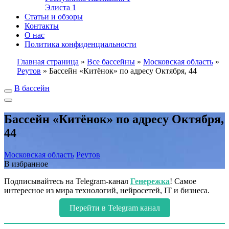
Элиста
1
Статьи и обзоры
Контакты
О нас
Политика конфиденциальности
Главная страница
»
Все бассейны
»
Московская область
»
Реутов
»
Бассейн «Китёнок» по адресу Октября, 44
В бассейн
Бассейн «Китёнок» по адресу Октября,
44
Московская область
Реутов
В избранное
Подписывайтесь на Telegram-канал
Генережка
! Самое
интересное из мира технологий, нейросетей, IT и бизнеса.
Перейти в Telegram канал