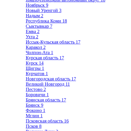
Ноябрьск
9
Новый Уренгой
3
Надым
2
Республика Коми
18
Сыктывкар
7
Емва
2
Ухта
2
Иссык-Кульская область
17
Каракол
2
Чолпон-Ата
1
Курская область
17
Курск
14
Щигры
1
Курчатов
1
Новгородская область
17
Великий Новгород
11
Пестово
2
Боровичи
1
Брянская область
17
Брянск
9
Фокино
1
Мглин
1
Псковская область
16
Псков
8