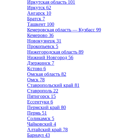
Иркутская область
101
Иркутск
62
Ангарск
10
Братск
7
Ташкент
100
Кемеровская область — Кузбасс
99
Кемерово
36
Новокузнецк
31
Прокопьевск
5
Нижегородская область
89
Нижний Новгород
56
Дзержинск
7
Кстово
6
Омская область
82
Омск
78
Ставропольский край
81
Ставрополь
22
Пятигорск
15
Ессентуки
6
Пермский край
80
Пермь
51
Соликамск
5
Чайковский
4
Алтайский край
78
Барнаул
43