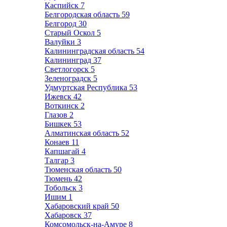
Каспийск
7
Белгородская область
59
Белгород
30
Старый Оскол
5
Валуйки
3
Калининградская область
54
Калининград
37
Светлогорск
5
Зеленоградск
5
Удмуртская Республика
53
Ижевск
42
Воткинск
2
Глазов
2
Бишкек
53
Алматинская область
52
Конаев
11
Капшагай
4
Талгар
3
Тюменская область
50
Тюмень
42
Тобольск
3
Ишим
1
Хабаровский край
50
Хабаровск
37
Комсомольск-на-Амуре
8