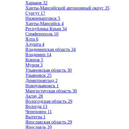
Харьков
32
Ханты-Мансийский автономный округ
35
Сургут
17
Нижневартовск
5
Ханты-Мансийск
4
Республика Крым
34
Симферополь
10
Ялта
6
Алушта
4
Владимирская область
34
Владимир
14
Ковров
5
Муром
3
Ульяновская область
30
Ульяновск
25
Димитровград
2
Новоульяновск
1
Мангистауская область
30
Актау
28
Вологодская область
29
Вологда
13
Череповец
11
Вытегра
1
Ярославская область
29
Ярославль
20