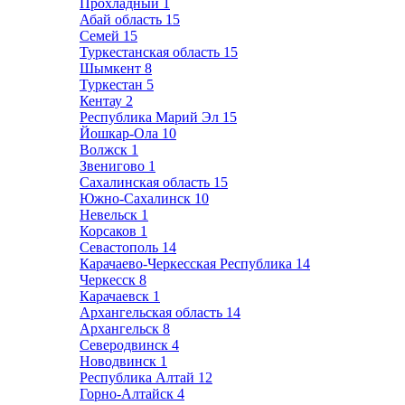
Прохладный
1
Абай область
15
Семей
15
Туркестанская область
15
Шымкент
8
Туркестан
5
Кентау
2
Республика Марий Эл
15
Йошкар-Ола
10
Волжск
1
Звенигово
1
Сахалинская область
15
Южно-Сахалинск
10
Невельск
1
Корсаков
1
Севастополь
14
Карачаево-Черкесская Республика
14
Черкесск
8
Карачаевск
1
Архангельская область
14
Архангельск
8
Северодвинск
4
Новодвинск
1
Республика Алтай
12
Горно-Алтайск
4