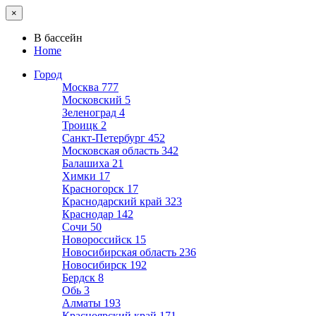
×
В бассейн
Home
Город
Москва
777
Московский
5
Зеленоград
4
Троицк
2
Санкт-Петербург
452
Московская область
342
Балашиха
21
Химки
17
Красногорск
17
Краснодарский край
323
Краснодар
142
Сочи
50
Новороссийск
15
Новосибирская область
236
Новосибирск
192
Бердск
8
Обь
3
Алматы
193
Красноярский край
171