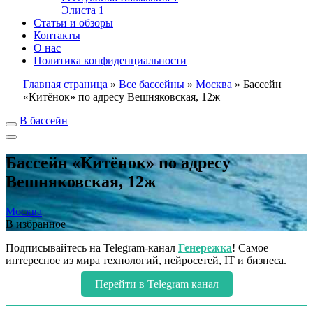
Элиста
1
Статьи и обзоры
Контакты
О нас
Политика конфиденциальности
Главная страница
»
Все бассейны
»
Москва
»
Бассейн
«Китёнок» по адресу Вешняковская, 12ж
В бассейн
Бассейн «Китёнок» по адресу
Вешняковская, 12ж
Москва
В избранное
Подписывайтесь на Telegram-канал
Генережка
! Самое
интересное из мира технологий, нейросетей, IT и бизнеса.
Перейти в Telegram канал