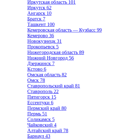
Иркутская область
101
Иркутск
62
Ангарск
10
Братск
7
Ташкент
100
Кемеровская область — Кузбасс
99
Кемерово
36
Новокузнецк
31
Прокопьевск
5
Нижегородская область
89
Нижний Новгород
56
Дзержинск
7
Кстово
6
Омская область
82
Омск
78
Ставропольский край
81
Ставрополь
22
Пятигорск
15
Ессентуки
6
Пермский край
80
Пермь
51
Соликамск
5
Чайковский
4
Алтайский край
78
Барнаул
43