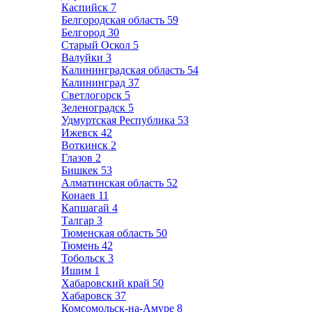
Каспийск
7
Белгородская область
59
Белгород
30
Старый Оскол
5
Валуйки
3
Калининградская область
54
Калининград
37
Светлогорск
5
Зеленоградск
5
Удмуртская Республика
53
Ижевск
42
Воткинск
2
Глазов
2
Бишкек
53
Алматинская область
52
Конаев
11
Капшагай
4
Талгар
3
Тюменская область
50
Тюмень
42
Тобольск
3
Ишим
1
Хабаровский край
50
Хабаровск
37
Комсомольск-на-Амуре
8