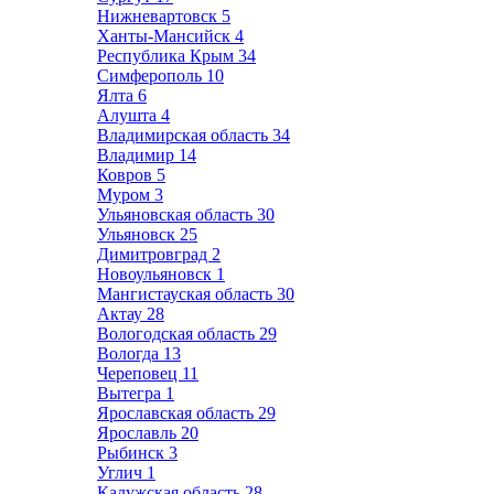
Нижневартовск
5
Ханты-Мансийск
4
Республика Крым
34
Симферополь
10
Ялта
6
Алушта
4
Владимирская область
34
Владимир
14
Ковров
5
Муром
3
Ульяновская область
30
Ульяновск
25
Димитровград
2
Новоульяновск
1
Мангистауская область
30
Актау
28
Вологодская область
29
Вологда
13
Череповец
11
Вытегра
1
Ярославская область
29
Ярославль
20
Рыбинск
3
Углич
1
Калужская область
28