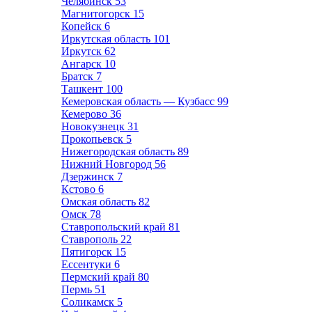
Челябинск
53
Магнитогорск
15
Копейск
6
Иркутская область
101
Иркутск
62
Ангарск
10
Братск
7
Ташкент
100
Кемеровская область — Кузбасс
99
Кемерово
36
Новокузнецк
31
Прокопьевск
5
Нижегородская область
89
Нижний Новгород
56
Дзержинск
7
Кстово
6
Омская область
82
Омск
78
Ставропольский край
81
Ставрополь
22
Пятигорск
15
Ессентуки
6
Пермский край
80
Пермь
51
Соликамск
5