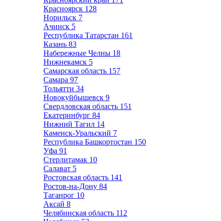
Красноярск
128
Норильск
7
Ачинск
5
Республика Татарстан
161
Казань
83
Набережные Челны
18
Нижнекамск
5
Самарская область
157
Самара
97
Тольятти
34
Новокуйбышевск
9
Свердловская область
151
Екатеринбург
84
Нижний Тагил
14
Каменск-Уральский
7
Республика Башкортостан
150
Уфа
91
Стерлитамак
10
Салават
5
Ростовская область
141
Ростов-на-Дону
84
Таганрог
10
Аксай
8
Челябинская область
112