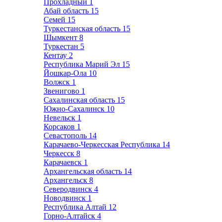
Прохладный
1
Абай область
15
Семей
15
Туркестанская область
15
Шымкент
8
Туркестан
5
Кентау
2
Республика Марий Эл
15
Йошкар-Ола
10
Волжск
1
Звенигово
1
Сахалинская область
15
Южно-Сахалинск
10
Невельск
1
Корсаков
1
Севастополь
14
Карачаево-Черкесская Республика
14
Черкесск
8
Карачаевск
1
Архангельская область
14
Архангельск
8
Северодвинск
4
Новодвинск
1
Республика Алтай
12
Горно-Алтайск
4