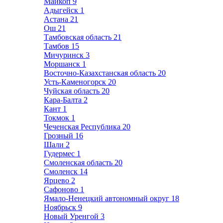
Майкоп
9
Адыгейск
1
Астана
21
Ош
21
Тамбовская область
21
Тамбов
15
Мичуринск
3
Моршанск
1
Восточно-Казахстанская область
20
Усть-Каменогорск
20
Чуйская область
20
Кара-Балта
2
Кант
1
Токмок
1
Чеченская Республика
20
Грозный
16
Шали
2
Гудермес
1
Смоленская область
20
Смоленск
14
Ярцево
2
Сафоново
1
Ямало-Ненецкий автономный округ
18
Ноябрьск
9
Новый Уренгой
3