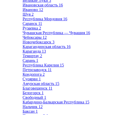
Великие Луки
3
Ивановская область
16
Иваново
12
Шуя
2
Республика Мордовия
16
Саранск
11
Рузаевка
2
Чувашская Республика — Чувашия
16
Чебоксары
12
Новочебоксарск
3
Карагандинская область
16
Караганда
13
Темиртау
2
Сарань
1
Республика Карелия
15
Петрозаводск
11
Кондопога
2
Суоярви
1
Амурская область
15
Благовещенск
11
Белогорск
1
Свободный
1
Кабардино-Балкарская Республика
15
Нальчик
12
Баксан
1