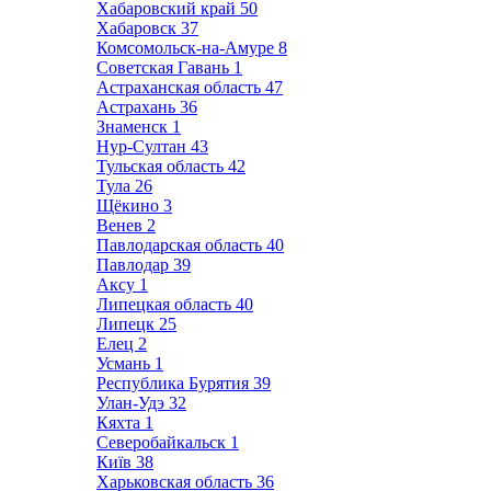
Хабаровский край
50
Хабаровск
37
Комсомольск-на-Амуре
8
Советская Гавань
1
Астраханская область
47
Астрахань
36
Знаменск
1
Нур-Султан
43
Тульская область
42
Тула
26
Щёкино
3
Венев
2
Павлодарская область
40
Павлодар
39
Аксу
1
Липецкая область
40
Липецк
25
Елец
2
Усмань
1
Республика Бурятия
39
Улан-Удэ
32
Кяхта
1
Северобайкальск
1
Київ
38
Харьковская область
36