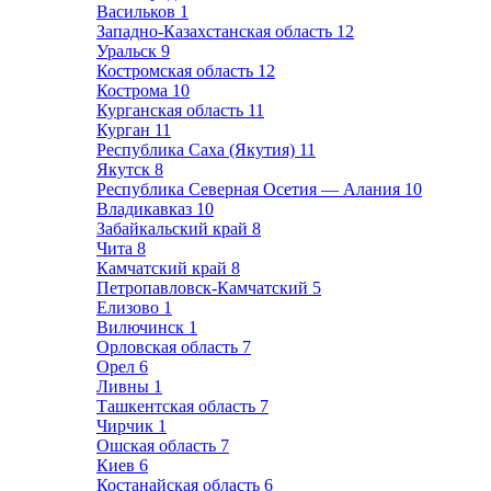
Васильков
1
Западно-Казахстанская область
12
Уральск
9
Костромская область
12
Кострома
10
Курганская область
11
Курган
11
Республика Саха (Якутия)
11
Якутск
8
Республика Северная Осетия — Алания
10
Владикавказ
10
Забайкальский край
8
Чита
8
Камчатский край
8
Петропавловск-Камчатский
5
Елизово
1
Вилючинск
1
Орловская область
7
Орел
6
Ливны
1
Ташкентская область
7
Чирчик
1
Ошская область
7
Киев
6
Костанайская область
6