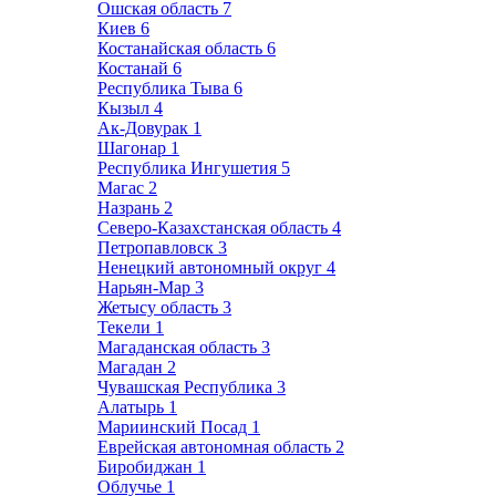
Ошская область
7
Киев
6
Костанайская область
6
Костанай
6
Республика Тыва
6
Кызыл
4
Ак-Довурак
1
Шагонар
1
Республика Ингушетия
5
Магас
2
Назрань
2
Северо-Казахстанская область
4
Петропавловск
3
Ненецкий автономный округ
4
Нарьян-Мар
3
Жетысу область
3
Текели
1
Магаданская область
3
Магадан
2
Чувашская Республика
3
Алатырь
1
Мариинский Посад
1
Еврейская автономная область
2
Биробиджан
1
Облучье
1