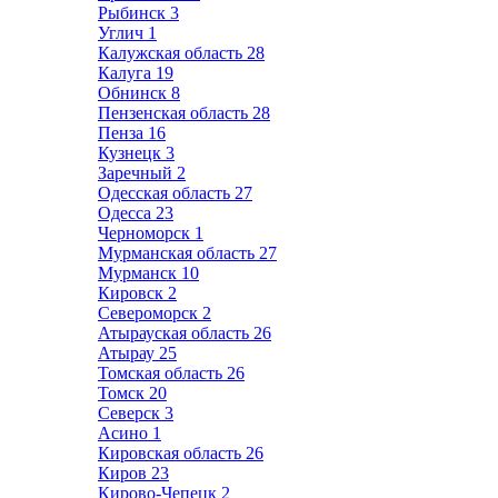
Рыбинск
3
Углич
1
Калужская область
28
Калуга
19
Обнинск
8
Пензенская область
28
Пенза
16
Кузнецк
3
Заречный
2
Одесская область
27
Одесса
23
Черноморск
1
Мурманская область
27
Мурманск
10
Кировск
2
Североморск
2
Атырауская область
26
Атырау
25
Томская область
26
Томск
20
Северск
3
Асино
1
Кировская область
26
Киров
23
Кирово-Чепецк
2