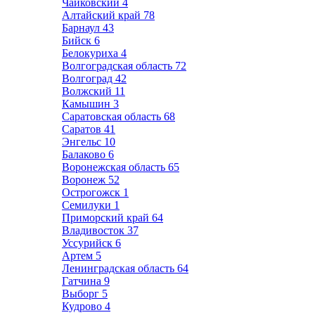
Чайковский
4
Алтайский край
78
Барнаул
43
Бийск
6
Белокуриха
4
Волгоградская область
72
Волгоград
42
Волжский
11
Камышин
3
Саратовская область
68
Саратов
41
Энгельс
10
Балаково
6
Воронежская область
65
Воронеж
52
Острогожск
1
Семилуки
1
Приморский край
64
Владивосток
37
Уссурийск
6
Артем
5
Ленинградская область
64
Гатчина
9
Выборг
5
Кудрово
4