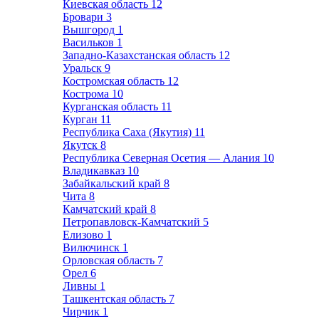
Киевская область
12
Бровари
3
Вышгород
1
Васильков
1
Западно-Казахстанская область
12
Уральск
9
Костромская область
12
Кострома
10
Курганская область
11
Курган
11
Республика Саха (Якутия)
11
Якутск
8
Республика Северная Осетия — Алания
10
Владикавказ
10
Забайкальский край
8
Чита
8
Камчатский край
8
Петропавловск-Камчатский
5
Елизово
1
Вилючинск
1
Орловская область
7
Орел
6
Ливны
1
Ташкентская область
7
Чирчик
1