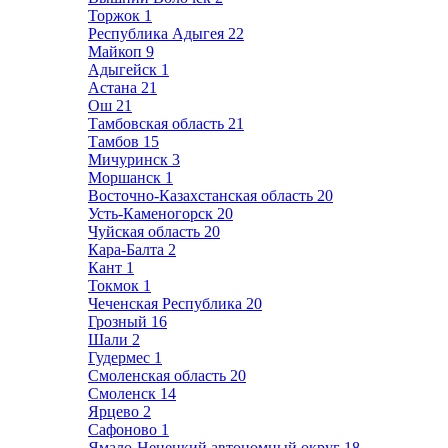
Торжок
1
Республика Адыгея
22
Майкоп
9
Адыгейск
1
Астана
21
Ош
21
Тамбовская область
21
Тамбов
15
Мичуринск
3
Моршанск
1
Восточно-Казахстанская область
20
Усть-Каменогорск
20
Чуйская область
20
Кара-Балта
2
Кант
1
Токмок
1
Чеченская Республика
20
Грозный
16
Шали
2
Гудермес
1
Смоленская область
20
Смоленск
14
Ярцево
2
Сафоново
1
Ямало-Ненецкий автономный округ
18