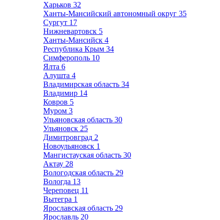
Харьков
32
Ханты-Мансийский автономный округ
35
Сургут
17
Нижневартовск
5
Ханты-Мансийск
4
Республика Крым
34
Симферополь
10
Ялта
6
Алушта
4
Владимирская область
34
Владимир
14
Ковров
5
Муром
3
Ульяновская область
30
Ульяновск
25
Димитровград
2
Новоульяновск
1
Мангистауская область
30
Актау
28
Вологодская область
29
Вологда
13
Череповец
11
Вытегра
1
Ярославская область
29
Ярославль
20