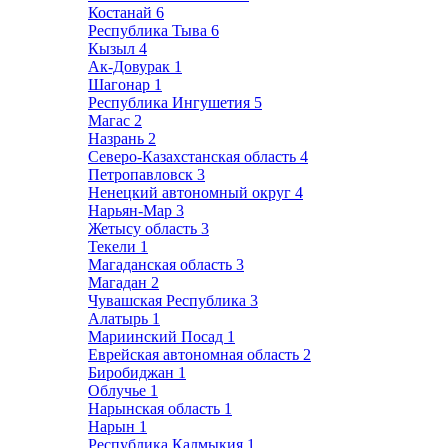
Костанай
6
Республика Тыва
6
Кызыл
4
Ак-Довурак
1
Шагонар
1
Республика Ингушетия
5
Магас
2
Назрань
2
Северо-Казахстанская область
4
Петропавловск
3
Ненецкий автономный округ
4
Нарьян-Мар
3
Жетысу область
3
Текели
1
Магаданская область
3
Магадан
2
Чувашская Республика
3
Алатырь
1
Мариинский Посад
1
Еврейская автономная область
2
Биробиджан
1
Облучье
1
Нарынская область
1
Нарын
1
Республика Калмыкия
1