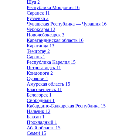
Шуя
2
Республика Мордовия
16
Саранск
11
Рузаевка
2
Чувашская Республика — Чувашия
16
Чебоксары
12
Новочебоксарск
3
Карагандинская область
16
Караганда
13
Темиртау
2
Сарань
1
Республика Карелия
15
Петрозаводск
11
Кондопога
2
Суоярви
1
Амурская область
15
Благовещенск
11
Белогорск
1
Свободный
1
Кабардино-Балкарская Республика
15
Нальчик
12
Баксан
1
Прохладный
1
Абай область
15
Семей
15