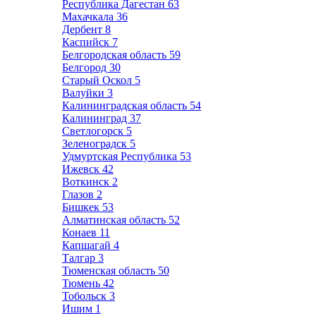
Республика Дагестан
63
Махачкала
36
Дербент
8
Каспийск
7
Белгородская область
59
Белгород
30
Старый Оскол
5
Валуйки
3
Калининградская область
54
Калининград
37
Светлогорск
5
Зеленоградск
5
Удмуртская Республика
53
Ижевск
42
Воткинск
2
Глазов
2
Бишкек
53
Алматинская область
52
Конаев
11
Капшагай
4
Талгар
3
Тюменская область
50
Тюмень
42
Тобольск
3
Ишим
1