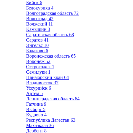
Бийск
6
Белокуриха
4
Волгоградская область
72
Волгоград
42
Волжский
11
Камышин
3
Саратовская область
68
Саратов
41
Энгельс
10
Балаково
6
Воронежская область
65
Воронеж
52
Острогожск
1
Семилуки
1
Приморский край
64
Владивосток
37
Уссурийск
6
Артем
5
Ленинградская область
64
Гатчина
9
Выборг
5
Кудрово
4
Республика Дагестан
63
Махачкала
36
Дербент
8