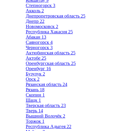
Кокшетау
9
Степногорск
3
Акколь
2
Днепропетровская область
25
Днепр
22
Новомосковск
2
Республика Хакасия
25
Абакан
13
Саяногорск
4
Черногорск
3
Актюбинская область
25
Актобе
25
Оренбургская область
25
Оренбург
16
Бузулук
2
Орск
2
Рязанская область
24
Рязань
18
Скопин
1
Шацк
1
Тверская область
23
Тверь
14
Вышний Волочёк
2
Торжок
1
Республика Адыгея
22