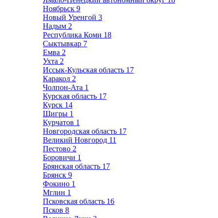
Ноябрьск
9
Новый Уренгой
3
Надым
2
Республика Коми
18
Сыктывкар
7
Емва
2
Ухта
2
Иссык-Кульская область
17
Каракол
2
Чолпон-Ата
1
Курская область
17
Курск
14
Щигры
1
Курчатов
1
Новгородская область
17
Великий Новгород
11
Пестово
2
Боровичи
1
Брянская область
17
Брянск
9
Фокино
1
Мглин
1
Псковская область
16
Псков
8