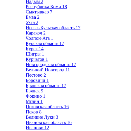
Надым
2
Республика Коми
18
Сыктывкар
7
Емва
2
Ухта
2
Иссык-Кульская область
17
Каракол
2
Чолпон-Ата
1
Курская область
17
Курск
14
Щигры
1
Курчатов
1
Новгородская область
17
Великий Новгород
11
Пестово
2
Боровичи
1
Брянская область
17
Брянск
9
Фокино
1
Мглин
1
Псковская область
16
Псков
8
Великие Луки
3
Ивановская область
16
Иваново
12