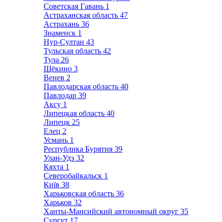
Советская Гавань
1
Астраханская область
47
Астрахань
36
Знаменск
1
Нур-Султан
43
Тульская область
42
Тула
26
Щёкино
3
Венев
2
Павлодарская область
40
Павлодар
39
Аксу
1
Липецкая область
40
Липецк
25
Елец
2
Усмань
1
Республика Бурятия
39
Улан-Удэ
32
Кяхта
1
Северобайкальск
1
Київ
38
Харьковская область
36
Харьков
32
Ханты-Мансийский автономный округ
35
Сургут
17