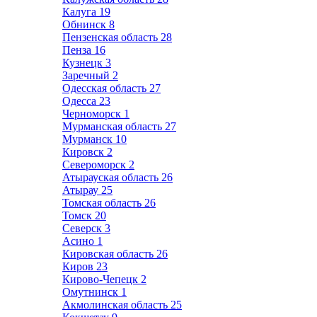
Калуга
19
Обнинск
8
Пензенская область
28
Пенза
16
Кузнецк
3
Заречный
2
Одесская область
27
Одесса
23
Черноморск
1
Мурманская область
27
Мурманск
10
Кировск
2
Североморск
2
Атырауская область
26
Атырау
25
Томская область
26
Томск
20
Северск
3
Асино
1
Кировская область
26
Киров
23
Кирово-Чепецк
2
Омутнинск
1
Акмолинская область
25