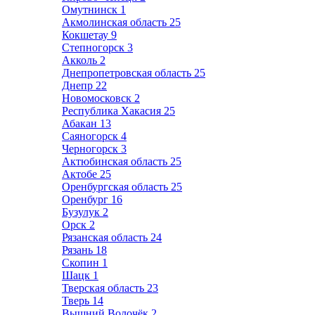
Омутнинск
1
Акмолинская область
25
Кокшетау
9
Степногорск
3
Акколь
2
Днепропетровская область
25
Днепр
22
Новомосковск
2
Республика Хакасия
25
Абакан
13
Саяногорск
4
Черногорск
3
Актюбинская область
25
Актобе
25
Оренбургская область
25
Оренбург
16
Бузулук
2
Орск
2
Рязанская область
24
Рязань
18
Скопин
1
Шацк
1
Тверская область
23
Тверь
14
Вышний Волочёк
2