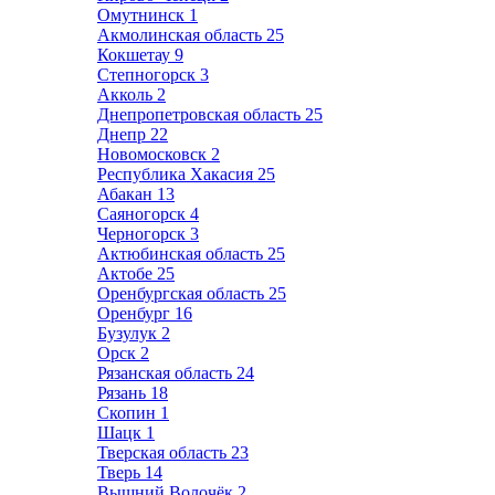
Омутнинск
1
Акмолинская область
25
Кокшетау
9
Степногорск
3
Акколь
2
Днепропетровская область
25
Днепр
22
Новомосковск
2
Республика Хакасия
25
Абакан
13
Саяногорск
4
Черногорск
3
Актюбинская область
25
Актобе
25
Оренбургская область
25
Оренбург
16
Бузулук
2
Орск
2
Рязанская область
24
Рязань
18
Скопин
1
Шацк
1
Тверская область
23
Тверь
14
Вышний Волочёк
2