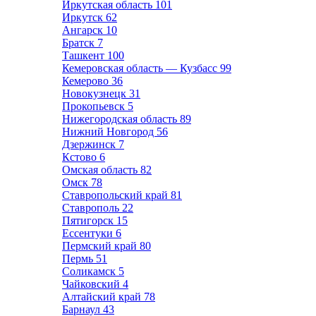
Иркутская область
101
Иркутск
62
Ангарск
10
Братск
7
Ташкент
100
Кемеровская область — Кузбасс
99
Кемерово
36
Новокузнецк
31
Прокопьевск
5
Нижегородская область
89
Нижний Новгород
56
Дзержинск
7
Кстово
6
Омская область
82
Омск
78
Ставропольский край
81
Ставрополь
22
Пятигорск
15
Ессентуки
6
Пермский край
80
Пермь
51
Соликамск
5
Чайковский
4
Алтайский край
78
Барнаул
43