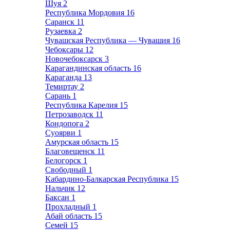
Шуя
2
Республика Мордовия
16
Саранск
11
Рузаевка
2
Чувашская Республика — Чувашия
16
Чебоксары
12
Новочебоксарск
3
Карагандинская область
16
Караганда
13
Темиртау
2
Сарань
1
Республика Карелия
15
Петрозаводск
11
Кондопога
2
Суоярви
1
Амурская область
15
Благовещенск
11
Белогорск
1
Свободный
1
Кабардино-Балкарская Республика
15
Нальчик
12
Баксан
1
Прохладный
1
Абай область
15
Семей
15