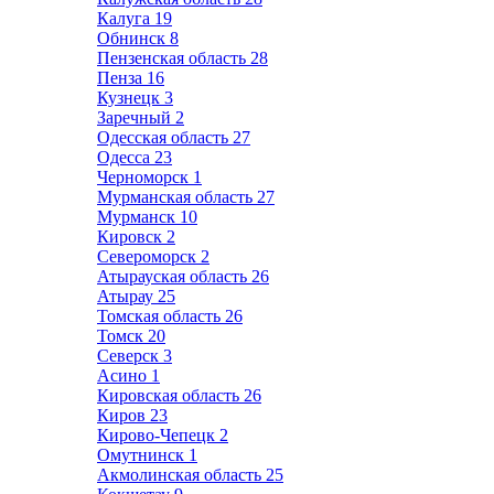
Калуга
19
Обнинск
8
Пензенская область
28
Пенза
16
Кузнецк
3
Заречный
2
Одесская область
27
Одесса
23
Черноморск
1
Мурманская область
27
Мурманск
10
Кировск
2
Североморск
2
Атырауская область
26
Атырау
25
Томская область
26
Томск
20
Северск
3
Асино
1
Кировская область
26
Киров
23
Кирово-Чепецк
2
Омутнинск
1
Акмолинская область
25