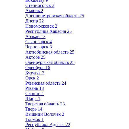
Кокшетау
9
Степногорск
3
Акколь
2
Днепропетровская область
25
Днепр
22
Новомосковск
2
Республика Хакасия
25
Абакан
13
Саяногорск
4
Черногорск
3
Актюбинская область
25
Актобе
25
Оренбургская область
25
Оренбург
16
Бузулук
2
Орск
2
Рязанская область
24
Рязань
18
Скопин
1
Шацк
1
Тверская область
23
Тверь
14
Вышний Волочёк
2
Торжок
1
Республика Адыгея
22