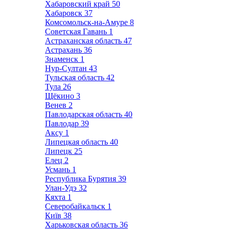
Хабаровский край
50
Хабаровск
37
Комсомольск-на-Амуре
8
Советская Гавань
1
Астраханская область
47
Астрахань
36
Знаменск
1
Нур-Султан
43
Тульская область
42
Тула
26
Щёкино
3
Венев
2
Павлодарская область
40
Павлодар
39
Аксу
1
Липецкая область
40
Липецк
25
Елец
2
Усмань
1
Республика Бурятия
39
Улан-Удэ
32
Кяхта
1
Северобайкальск
1
Київ
38
Харьковская область
36