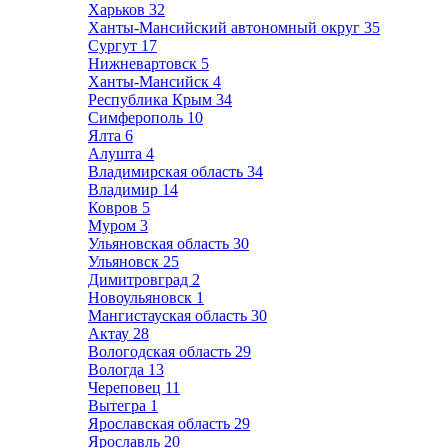
Харьков
32
Ханты-Мансийский автономный округ
35
Сургут
17
Нижневартовск
5
Ханты-Мансийск
4
Республика Крым
34
Симферополь
10
Ялта
6
Алушта
4
Владимирская область
34
Владимир
14
Ковров
5
Муром
3
Ульяновская область
30
Ульяновск
25
Димитровград
2
Новоульяновск
1
Мангистауская область
30
Актау
28
Вологодская область
29
Вологда
13
Череповец
11
Вытегра
1
Ярославская область
29
Ярославль
20