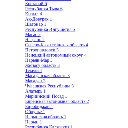
Костанай
6
Республика Тыва
6
Кызыл
4
Ак-Довурак
1
Шагонар
1
Республика Ингушетия
5
Магас
2
Назрань
2
Северо-Казахстанская область
4
Петропавловск
3
Ненецкий автономный округ
4
Нарьян-Мар
3
Жетысу область
3
Текели
1
Магаданская область
3
Магадан
2
Чувашская Республика
3
Алатырь
1
Мариинский Посад
1
Еврейская автономная область
2
Биробиджан
1
Облучье
1
Нарынская область
1
Нарын
1
Республика Калмыкия
1