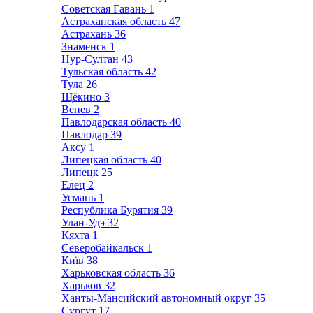
Советская Гавань
1
Астраханская область
47
Астрахань
36
Знаменск
1
Нур-Султан
43
Тульская область
42
Тула
26
Щёкино
3
Венев
2
Павлодарская область
40
Павлодар
39
Аксу
1
Липецкая область
40
Липецк
25
Елец
2
Усмань
1
Республика Бурятия
39
Улан-Удэ
32
Кяхта
1
Северобайкальск
1
Київ
38
Харьковская область
36
Харьков
32
Ханты-Мансийский автономный округ
35
Сургут
17