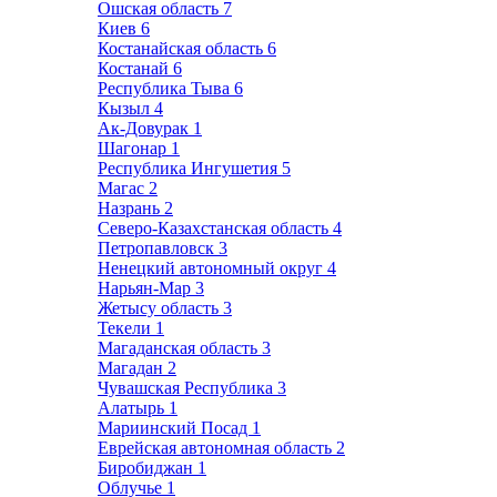
Ошская область
7
Киев
6
Костанайская область
6
Костанай
6
Республика Тыва
6
Кызыл
4
Ак-Довурак
1
Шагонар
1
Республика Ингушетия
5
Магас
2
Назрань
2
Северо-Казахстанская область
4
Петропавловск
3
Ненецкий автономный округ
4
Нарьян-Мар
3
Жетысу область
3
Текели
1
Магаданская область
3
Магадан
2
Чувашская Республика
3
Алатырь
1
Мариинский Посад
1
Еврейская автономная область
2
Биробиджан
1
Облучье
1