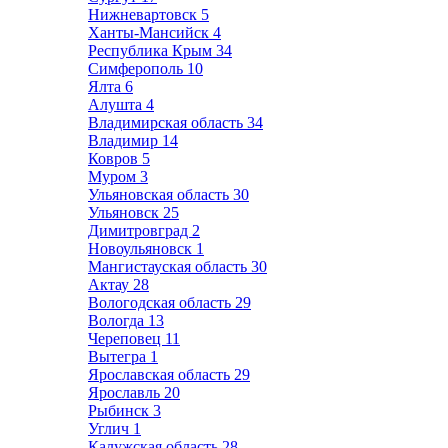
Нижневартовск
5
Ханты-Мансийск
4
Республика Крым
34
Симферополь
10
Ялта
6
Алушта
4
Владимирская область
34
Владимир
14
Ковров
5
Муром
3
Ульяновская область
30
Ульяновск
25
Димитровград
2
Новоульяновск
1
Мангистауская область
30
Актау
28
Вологодская область
29
Вологда
13
Череповец
11
Вытегра
1
Ярославская область
29
Ярославль
20
Рыбинск
3
Углич
1
Калужская область
28