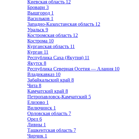
Киевская область
12
Бровари
3
Вышгород
1
Васильков
1
Западно-Казахстанская область
12
Уральск
9
Костромская область
12
Кострома
10
Курганская область
11
Курган
11
Республика Саха (Якутия)
11
Якутск
8
Республика Северная Осетия — Алания
10
Владикавказ
10
Забайкальский край
8
Чита
8
Камчатский край
8
Петропавловск-Камчатский
5
Елизово
1
Вилючинск
1
Орловская область
7
Орел
6
Ливны
1
Ташкентская область
7
Чирчик
1