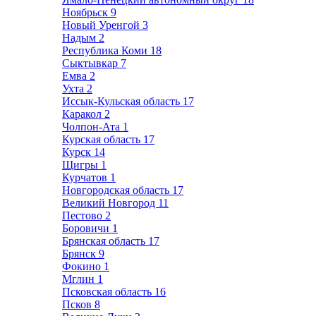
Ноябрьск
9
Новый Уренгой
3
Надым
2
Республика Коми
18
Сыктывкар
7
Емва
2
Ухта
2
Иссык-Кульская область
17
Каракол
2
Чолпон-Ата
1
Курская область
17
Курск
14
Щигры
1
Курчатов
1
Новгородская область
17
Великий Новгород
11
Пестово
2
Боровичи
1
Брянская область
17
Брянск
9
Фокино
1
Мглин
1
Псковская область
16
Псков
8