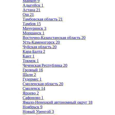
Майкоп
9
Адыгейск
1
Астана
21
Ош
21
Тамбовская область
21
Тамбов
15
Мичуринск
3
Моршанск
1
Восточно-Казахстанская область
20
Усть-Каменогорск
20
Чуйская область
20
Кара-Балта
2
Кант
1
Токмок
1
Чеченская Республика
20
Грозный
16
Шали
2
Гудермес
1
Смоленская область
20
Смоленск
14
Ярцево
2
Сафоново
1
Ямало-Ненецкий автономный округ
18
Ноябрьск
9
Новый Уренгой
3