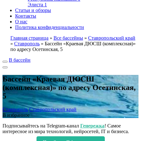
Элиста
1
Статьи и обзоры
Контакты
О нас
Политика конфиденциальности
Главная страница
»
Все бассейны
»
Ставропольский край
»
Ставрополь
»
Бассейн «Краевая ДЮСШ (комплексная)»
по адресу Осетинская, 5
В бассейн
Бассейн «Краевая ДЮСШ
(комплексная)» по адресу Осетинская,
5
Ставрополь
Ставропольский край
В избранное
Подписывайтесь на Telegram-канал
Генережка
! Самое
интересное из мира технологий, нейросетей, IT и бизнеса.