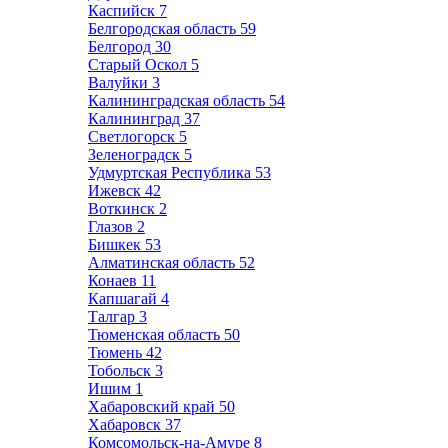
Каспийск
7
Белгородская область
59
Белгород
30
Старый Оскол
5
Валуйки
3
Калининградская область
54
Калининград
37
Светлогорск
5
Зеленоградск
5
Удмуртская Республика
53
Ижевск
42
Воткинск
2
Глазов
2
Бишкек
53
Алматинская область
52
Конаев
11
Капшагай
4
Талгар
3
Тюменская область
50
Тюмень
42
Тобольск
3
Ишим
1
Хабаровский край
50
Хабаровск
37
Комсомольск-на-Амуре
8