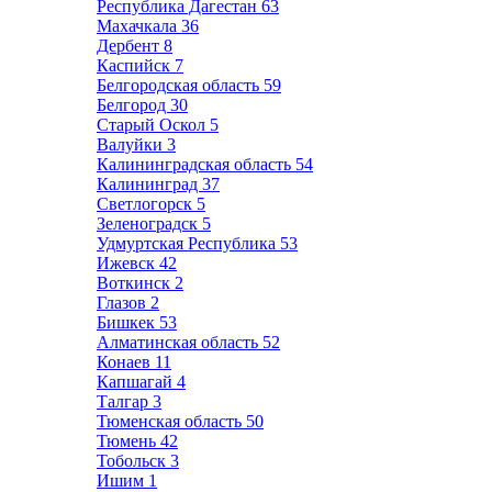
Республика Дагестан
63
Махачкала
36
Дербент
8
Каспийск
7
Белгородская область
59
Белгород
30
Старый Оскол
5
Валуйки
3
Калининградская область
54
Калининград
37
Светлогорск
5
Зеленоградск
5
Удмуртская Республика
53
Ижевск
42
Воткинск
2
Глазов
2
Бишкек
53
Алматинская область
52
Конаев
11
Капшагай
4
Талгар
3
Тюменская область
50
Тюмень
42
Тобольск
3
Ишим
1