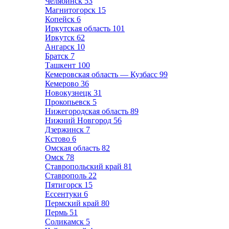
Челябинск
53
Магнитогорск
15
Копейск
6
Иркутская область
101
Иркутск
62
Ангарск
10
Братск
7
Ташкент
100
Кемеровская область — Кузбасс
99
Кемерово
36
Новокузнецк
31
Прокопьевск
5
Нижегородская область
89
Нижний Новгород
56
Дзержинск
7
Кстово
6
Омская область
82
Омск
78
Ставропольский край
81
Ставрополь
22
Пятигорск
15
Ессентуки
6
Пермский край
80
Пермь
51
Соликамск
5