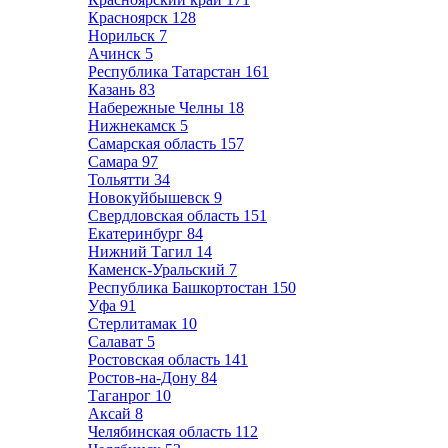
Красноярск
128
Норильск
7
Ачинск
5
Республика Татарстан
161
Казань
83
Набережные Челны
18
Нижнекамск
5
Самарская область
157
Самара
97
Тольятти
34
Новокуйбышевск
9
Свердловская область
151
Екатеринбург
84
Нижний Тагил
14
Каменск-Уральский
7
Республика Башкортостан
150
Уфа
91
Стерлитамак
10
Салават
5
Ростовская область
141
Ростов-на-Дону
84
Таганрог
10
Аксай
8
Челябинская область
112