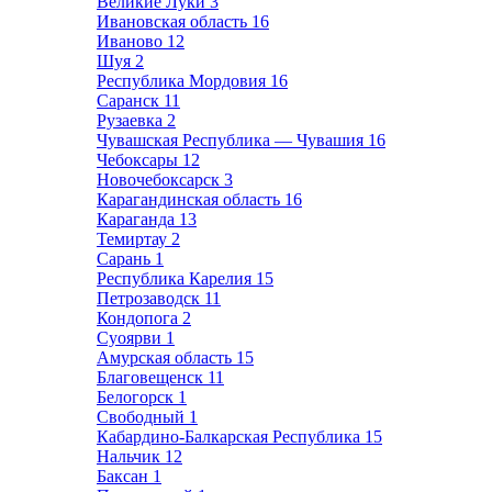
Великие Луки
3
Ивановская область
16
Иваново
12
Шуя
2
Республика Мордовия
16
Саранск
11
Рузаевка
2
Чувашская Республика — Чувашия
16
Чебоксары
12
Новочебоксарск
3
Карагандинская область
16
Караганда
13
Темиртау
2
Сарань
1
Республика Карелия
15
Петрозаводск
11
Кондопога
2
Суоярви
1
Амурская область
15
Благовещенск
11
Белогорск
1
Свободный
1
Кабардино-Балкарская Республика
15
Нальчик
12
Баксан
1