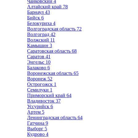
Чайковский
4
Алтайский край
78
Барнаул
43
Бийск
6
Белокуриха
4
Волгоградская область
72
Волгоград
42
Волжский
11
Камышин
3
Саратовская область
68
Саратов
41
Энгельс
10
Балаково
6
Воронежская область
65
Воронеж
52
Острогожск
1
Семилуки
1
Приморский край
64
Владивосток
37
Уссурийск
6
Артем
5
Ленинградская область
64
Гатчина
9
Выборг
5
Кудрово
4