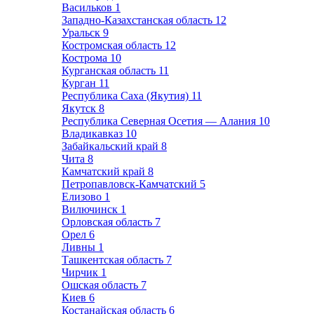
Васильков
1
Западно-Казахстанская область
12
Уральск
9
Костромская область
12
Кострома
10
Курганская область
11
Курган
11
Республика Саха (Якутия)
11
Якутск
8
Республика Северная Осетия — Алания
10
Владикавказ
10
Забайкальский край
8
Чита
8
Камчатский край
8
Петропавловск-Камчатский
5
Елизово
1
Вилючинск
1
Орловская область
7
Орел
6
Ливны
1
Ташкентская область
7
Чирчик
1
Ошская область
7
Киев
6
Костанайская область
6