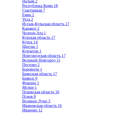
Надым
2
Республика Коми
18
Сыктывкар
7
Емва
2
Ухта
2
Иссык-Кульская область
17
Каракол
2
Чолпон-Ата
1
Курская область
17
Курск
14
Щигры
1
Курчатов
1
Новгородская область
17
Великий Новгород
11
Пестово
2
Боровичи
1
Брянская область
17
Брянск
9
Фокино
1
Мглин
1
Псковская область
16
Псков
8
Великие Луки
3
Ивановская область
16
Иваново
12