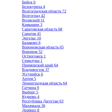
Бийск
6
Белокуриха
4
Волгоградская область
72
Волгоград
42
Волжский
11
Камышин
3
Саратовская область
68
Саратов
41
Энгельс
10
Балаково
6
Воронежская область
65
Воронеж
52
Острогожск
1
Семилуки
1
Приморский край
64
Владивосток
37
Уссурийск
6
Артем
5
Ленинградская область
64
Гатчина
9
Выборг
5
Кудрово
4
Республика Дагестан
63
Махачкала
36
Дербент
8