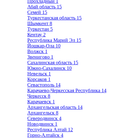
Прохладный
1
Абай область
15
Семей
15
Туркестанская область
15
Шымкент
8
Туркестан
5
Кентау
2
Республика Марий Эл
15
Йошкар-Ола
10
Волжск
1
Звенигово
1
Сахалинская область
15
Южно-Сахалинск
10
Невельск
1
Корсаков
1
Севастополь
14
Карачаево-Черкесская Республика
14
Черкесск
8
Карачаевск
1
Архангельская область
14
Архангельск
8
Северодвинск
4
Новодвинск
1
Республика Алтай
12
Горно-Алтайск
4