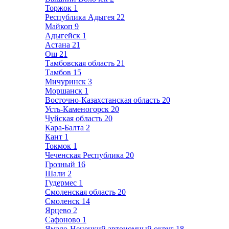
Торжок
1
Республика Адыгея
22
Майкоп
9
Адыгейск
1
Астана
21
Ош
21
Тамбовская область
21
Тамбов
15
Мичуринск
3
Моршанск
1
Восточно-Казахстанская область
20
Усть-Каменогорск
20
Чуйская область
20
Кара-Балта
2
Кант
1
Токмок
1
Чеченская Республика
20
Грозный
16
Шали
2
Гудермес
1
Смоленская область
20
Смоленск
14
Ярцево
2
Сафоново
1
Ямало-Ненецкий автономный округ
18