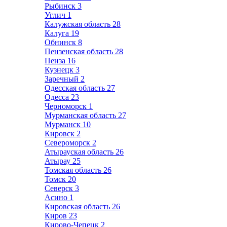
Рыбинск
3
Углич
1
Калужская область
28
Калуга
19
Обнинск
8
Пензенская область
28
Пенза
16
Кузнецк
3
Заречный
2
Одесская область
27
Одесса
23
Черноморск
1
Мурманская область
27
Мурманск
10
Кировск
2
Североморск
2
Атырауская область
26
Атырау
25
Томская область
26
Томск
20
Северск
3
Асино
1
Кировская область
26
Киров
23
Кирово-Чепецк
2