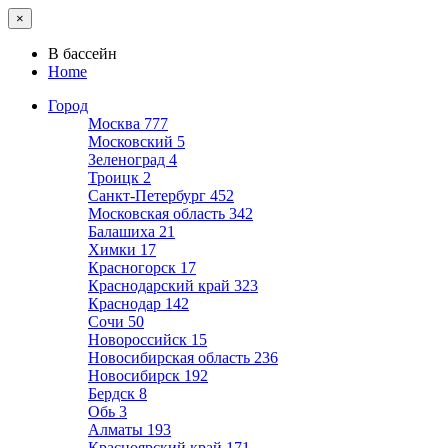
×
В бассейн
Home
Город
Москва
777
Московский
5
Зеленоград
4
Троицк
2
Санкт-Петербург
452
Московская область
342
Балашиха
21
Химки
17
Красногорск
17
Краснодарский край
323
Краснодар
142
Сочи
50
Новороссийск
15
Новосибирская область
236
Новосибирск
192
Бердск
8
Обь
3
Алматы
193
Красноярский край
171