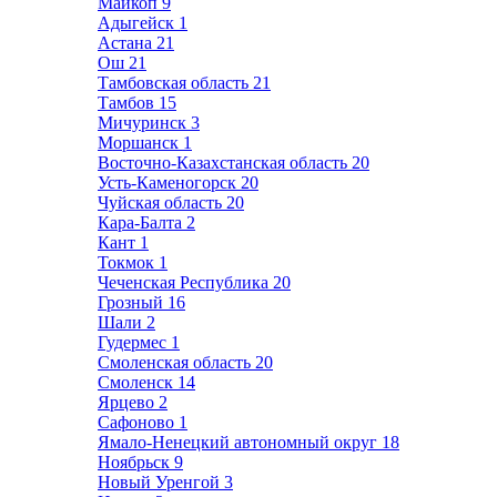
Майкоп
9
Адыгейск
1
Астана
21
Ош
21
Тамбовская область
21
Тамбов
15
Мичуринск
3
Моршанск
1
Восточно-Казахстанская область
20
Усть-Каменогорск
20
Чуйская область
20
Кара-Балта
2
Кант
1
Токмок
1
Чеченская Республика
20
Грозный
16
Шали
2
Гудермес
1
Смоленская область
20
Смоленск
14
Ярцево
2
Сафоново
1
Ямало-Ненецкий автономный округ
18
Ноябрьск
9
Новый Уренгой
3