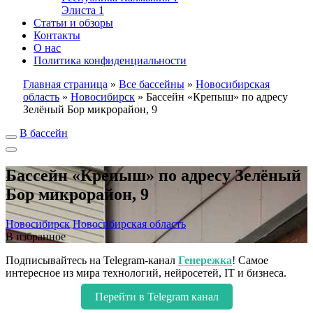
Элиста
1
Статьи и обзоры
Контакты
О нас
Политика конфиденциальности
Главная страница
»
Все бассейны
»
Новосибирская
область
»
Новосибирск
»
Бассейн «Крепыш» по адресу
Зелёный Бор микрорайон, 9
В бассейн
Бассейн «Крепыш» по адресу Зелёный
Бор микрорайон, 9
Новосибирск
Новосибирская область
В избранное
Подписывайтесь на Telegram-канал
Генережка
! Самое
интересное из мира технологий, нейросетей, IT и бизнеса.
Перейти в Telegram канал