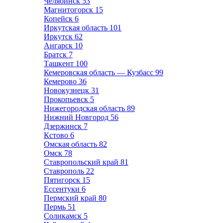
Челябинск
53
Магнитогорск
15
Копейск
6
Иркутская область
101
Иркутск
62
Ангарск
10
Братск
7
Ташкент
100
Кемеровская область — Кузбасс
99
Кемерово
36
Новокузнецк
31
Прокопьевск
5
Нижегородская область
89
Нижний Новгород
56
Дзержинск
7
Кстово
6
Омская область
82
Омск
78
Ставропольский край
81
Ставрополь
22
Пятигорск
15
Ессентуки
6
Пермский край
80
Пермь
51
Соликамск
5