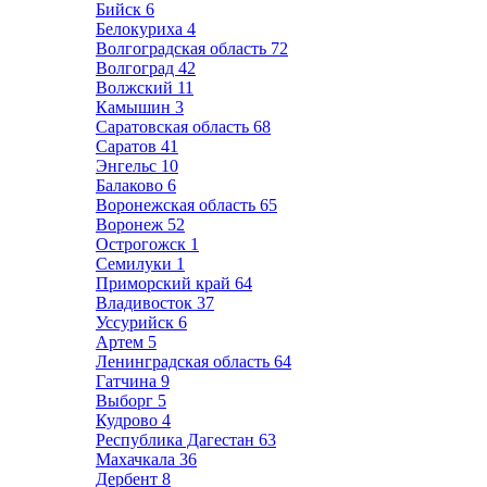
Бийск
6
Белокуриха
4
Волгоградская область
72
Волгоград
42
Волжский
11
Камышин
3
Саратовская область
68
Саратов
41
Энгельс
10
Балаково
6
Воронежская область
65
Воронеж
52
Острогожск
1
Семилуки
1
Приморский край
64
Владивосток
37
Уссурийск
6
Артем
5
Ленинградская область
64
Гатчина
9
Выборг
5
Кудрово
4
Республика Дагестан
63
Махачкала
36
Дербент
8