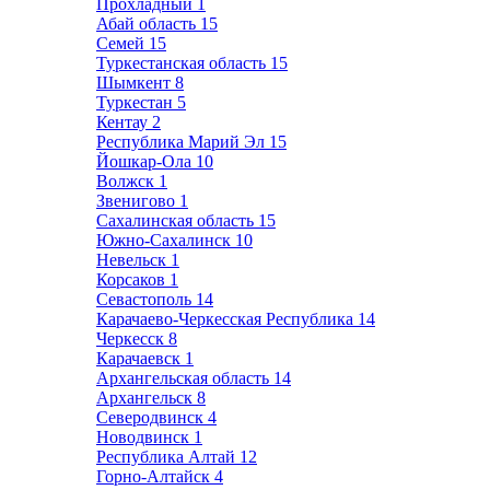
Прохладный
1
Абай область
15
Семей
15
Туркестанская область
15
Шымкент
8
Туркестан
5
Кентау
2
Республика Марий Эл
15
Йошкар-Ола
10
Волжск
1
Звенигово
1
Сахалинская область
15
Южно-Сахалинск
10
Невельск
1
Корсаков
1
Севастополь
14
Карачаево-Черкесская Республика
14
Черкесск
8
Карачаевск
1
Архангельская область
14
Архангельск
8
Северодвинск
4
Новодвинск
1
Республика Алтай
12
Горно-Алтайск
4