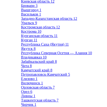
Киевская область
12
Бровари
3
Вышгород
1
Васильков
1
Западно-Казахстанская область
12
Уральск
9
Костромская область
12
Кострома
10
Курганская область
11
Курган
11
Республика Саха (Якутия)
11
Якутск
8
Республика Северная Осетия — Алания
10
Владикавказ
10
Забайкальский край
8
Чита
8
Камчатский край
8
Петропавловск-Камчатский
5
Елизово
1
Вилючинск
1
Орловская область
7
Орел
6
Ливны
1
Ташкентская область
7
Чирчик
1