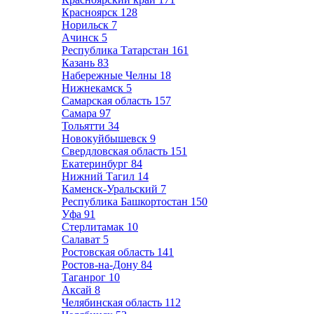
Красноярск
128
Норильск
7
Ачинск
5
Республика Татарстан
161
Казань
83
Набережные Челны
18
Нижнекамск
5
Самарская область
157
Самара
97
Тольятти
34
Новокуйбышевск
9
Свердловская область
151
Екатеринбург
84
Нижний Тагил
14
Каменск-Уральский
7
Республика Башкортостан
150
Уфа
91
Стерлитамак
10
Салават
5
Ростовская область
141
Ростов-на-Дону
84
Таганрог
10
Аксай
8
Челябинская область
112