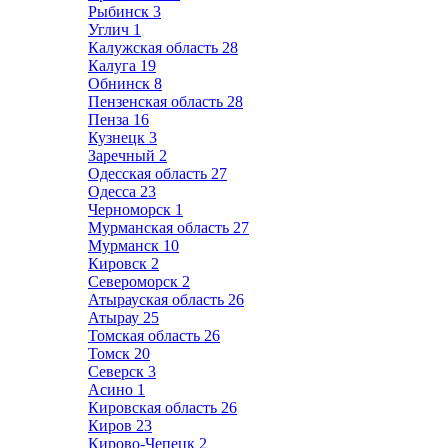
Рыбинск
3
Углич
1
Калужская область
28
Калуга
19
Обнинск
8
Пензенская область
28
Пенза
16
Кузнецк
3
Заречный
2
Одесская область
27
Одесса
23
Черноморск
1
Мурманская область
27
Мурманск
10
Кировск
2
Североморск
2
Атырауская область
26
Атырау
25
Томская область
26
Томск
20
Северск
3
Асино
1
Кировская область
26
Киров
23
Кирово-Чепецк
2