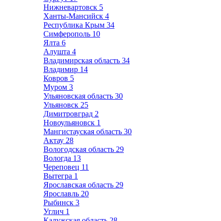
Нижневартовск
5
Ханты-Мансийск
4
Республика Крым
34
Симферополь
10
Ялта
6
Алушта
4
Владимирская область
34
Владимир
14
Ковров
5
Муром
3
Ульяновская область
30
Ульяновск
25
Димитровград
2
Новоульяновск
1
Мангистауская область
30
Актау
28
Вологодская область
29
Вологда
13
Череповец
11
Вытегра
1
Ярославская область
29
Ярославль
20
Рыбинск
3
Углич
1
Калужская область
28