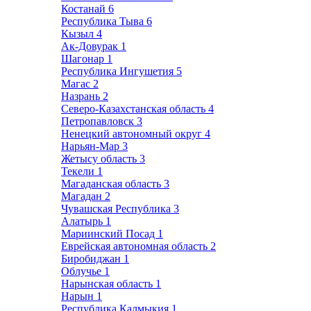
Костанай
6
Республика Тыва
6
Кызыл
4
Ак-Довурак
1
Шагонар
1
Республика Ингушетия
5
Магас
2
Назрань
2
Северо-Казахстанская область
4
Петропавловск
3
Ненецкий автономный округ
4
Нарьян-Мар
3
Жетысу область
3
Текели
1
Магаданская область
3
Магадан
2
Чувашская Республика
3
Алатырь
1
Мариинский Посад
1
Еврейская автономная область
2
Биробиджан
1
Облучье
1
Нарынская область
1
Нарын
1
Республика Калмыкия
1