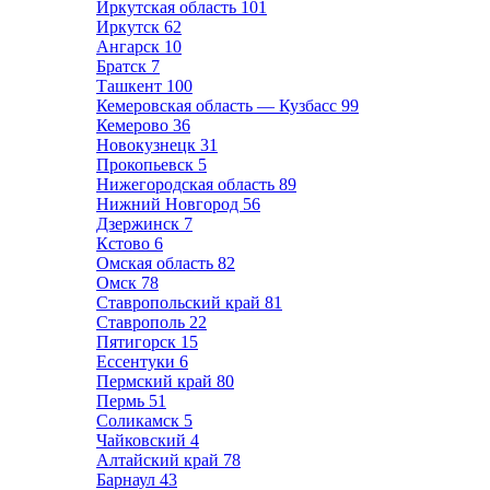
Иркутская область
101
Иркутск
62
Ангарск
10
Братск
7
Ташкент
100
Кемеровская область — Кузбасс
99
Кемерово
36
Новокузнецк
31
Прокопьевск
5
Нижегородская область
89
Нижний Новгород
56
Дзержинск
7
Кстово
6
Омская область
82
Омск
78
Ставропольский край
81
Ставрополь
22
Пятигорск
15
Ессентуки
6
Пермский край
80
Пермь
51
Соликамск
5
Чайковский
4
Алтайский край
78
Барнаул
43