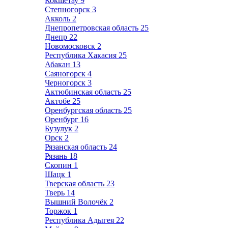
Кокшетау
9
Степногорск
3
Акколь
2
Днепропетровская область
25
Днепр
22
Новомосковск
2
Республика Хакасия
25
Абакан
13
Саяногорск
4
Черногорск
3
Актюбинская область
25
Актобе
25
Оренбургская область
25
Оренбург
16
Бузулук
2
Орск
2
Рязанская область
24
Рязань
18
Скопин
1
Шацк
1
Тверская область
23
Тверь
14
Вышний Волочёк
2
Торжок
1
Республика Адыгея
22