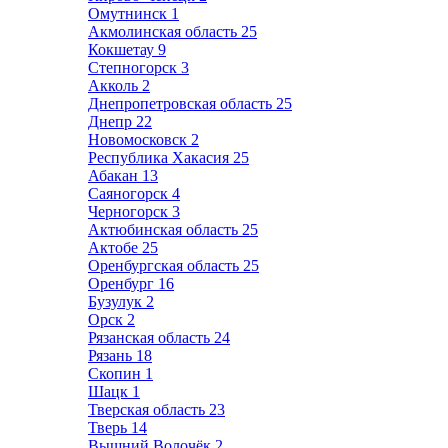
Омутнинск
1
Акмолинская область
25
Кокшетау
9
Степногорск
3
Акколь
2
Днепропетровская область
25
Днепр
22
Новомосковск
2
Республика Хакасия
25
Абакан
13
Саяногорск
4
Черногорск
3
Актюбинская область
25
Актобе
25
Оренбургская область
25
Оренбург
16
Бузулук
2
Орск
2
Рязанская область
24
Рязань
18
Скопин
1
Шацк
1
Тверская область
23
Тверь
14
Вышний Волочёк
2