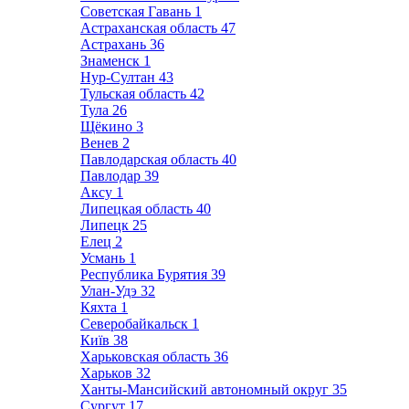
Советская Гавань
1
Астраханская область
47
Астрахань
36
Знаменск
1
Нур-Султан
43
Тульская область
42
Тула
26
Щёкино
3
Венев
2
Павлодарская область
40
Павлодар
39
Аксу
1
Липецкая область
40
Липецк
25
Елец
2
Усмань
1
Республика Бурятия
39
Улан-Удэ
32
Кяхта
1
Северобайкальск
1
Київ
38
Харьковская область
36
Харьков
32
Ханты-Мансийский автономный округ
35
Сургут
17