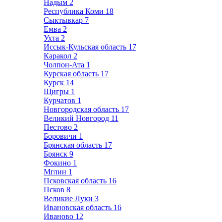
Надым
2
Республика Коми
18
Сыктывкар
7
Емва
2
Ухта
2
Иссык-Кульская область
17
Каракол
2
Чолпон-Ата
1
Курская область
17
Курск
14
Щигры
1
Курчатов
1
Новгородская область
17
Великий Новгород
11
Пестово
2
Боровичи
1
Брянская область
17
Брянск
9
Фокино
1
Мглин
1
Псковская область
16
Псков
8
Великие Луки
3
Ивановская область
16
Иваново
12