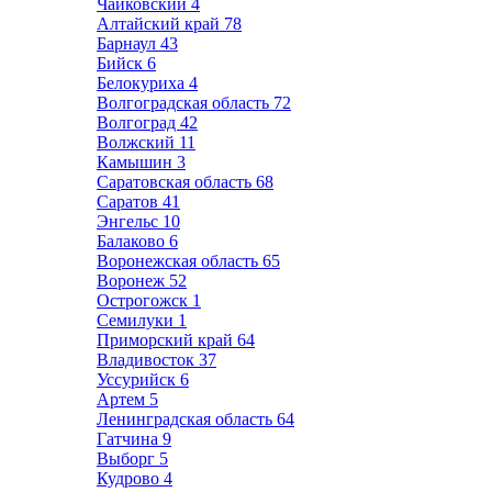
Чайковский
4
Алтайский край
78
Барнаул
43
Бийск
6
Белокуриха
4
Волгоградская область
72
Волгоград
42
Волжский
11
Камышин
3
Саратовская область
68
Саратов
41
Энгельс
10
Балаково
6
Воронежская область
65
Воронеж
52
Острогожск
1
Семилуки
1
Приморский край
64
Владивосток
37
Уссурийск
6
Артем
5
Ленинградская область
64
Гатчина
9
Выборг
5
Кудрово
4