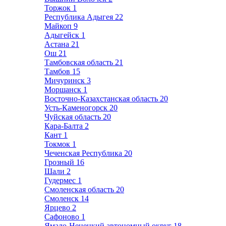
Торжок
1
Республика Адыгея
22
Майкоп
9
Адыгейск
1
Астана
21
Ош
21
Тамбовская область
21
Тамбов
15
Мичуринск
3
Моршанск
1
Восточно-Казахстанская область
20
Усть-Каменогорск
20
Чуйская область
20
Кара-Балта
2
Кант
1
Токмок
1
Чеченская Республика
20
Грозный
16
Шали
2
Гудермес
1
Смоленская область
20
Смоленск
14
Ярцево
2
Сафоново
1
Ямало-Ненецкий автономный округ
18