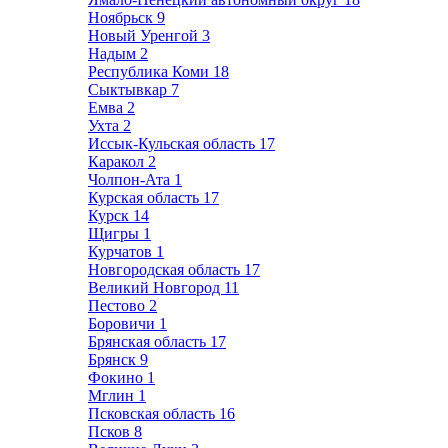
Ноябрьск
9
Новый Уренгой
3
Надым
2
Республика Коми
18
Сыктывкар
7
Емва
2
Ухта
2
Иссык-Кульская область
17
Каракол
2
Чолпон-Ата
1
Курская область
17
Курск
14
Щигры
1
Курчатов
1
Новгородская область
17
Великий Новгород
11
Пестово
2
Боровичи
1
Брянская область
17
Брянск
9
Фокино
1
Мглин
1
Псковская область
16
Псков
8