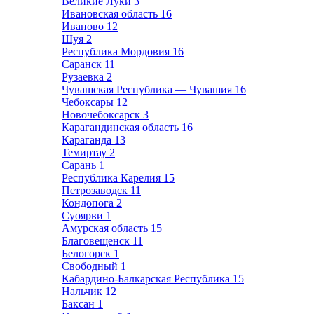
Великие Луки
3
Ивановская область
16
Иваново
12
Шуя
2
Республика Мордовия
16
Саранск
11
Рузаевка
2
Чувашская Республика — Чувашия
16
Чебоксары
12
Новочебоксарск
3
Карагандинская область
16
Караганда
13
Темиртау
2
Сарань
1
Республика Карелия
15
Петрозаводск
11
Кондопога
2
Суоярви
1
Амурская область
15
Благовещенск
11
Белогорск
1
Свободный
1
Кабардино-Балкарская Республика
15
Нальчик
12
Баксан
1