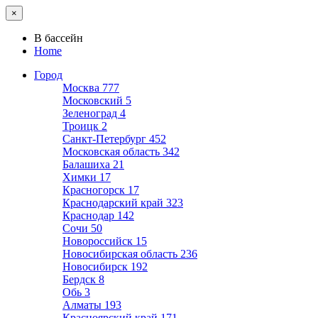
×
В бассейн
Home
Город
Москва
777
Московский
5
Зеленоград
4
Троицк
2
Санкт-Петербург
452
Московская область
342
Балашиха
21
Химки
17
Красногорск
17
Краснодарский край
323
Краснодар
142
Сочи
50
Новороссийск
15
Новосибирская область
236
Новосибирск
192
Бердск
8
Обь
3
Алматы
193
Красноярский край
171