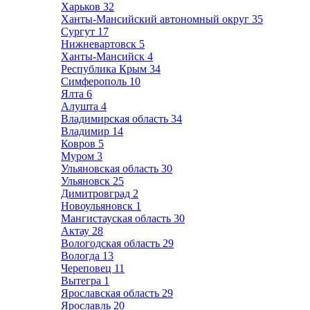
Харьков
32
Ханты-Мансийский автономный округ
35
Сургут
17
Нижневартовск
5
Ханты-Мансийск
4
Республика Крым
34
Симферополь
10
Ялта
6
Алушта
4
Владимирская область
34
Владимир
14
Ковров
5
Муром
3
Ульяновская область
30
Ульяновск
25
Димитровград
2
Новоульяновск
1
Мангистауская область
30
Актау
28
Вологодская область
29
Вологда
13
Череповец
11
Вытегра
1
Ярославская область
29
Ярославль
20