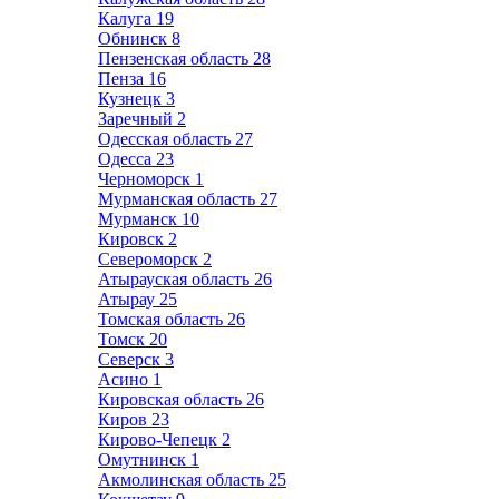
Калуга
19
Обнинск
8
Пензенская область
28
Пенза
16
Кузнецк
3
Заречный
2
Одесская область
27
Одесса
23
Черноморск
1
Мурманская область
27
Мурманск
10
Кировск
2
Североморск
2
Атырауская область
26
Атырау
25
Томская область
26
Томск
20
Северск
3
Асино
1
Кировская область
26
Киров
23
Кирово-Чепецк
2
Омутнинск
1
Акмолинская область
25