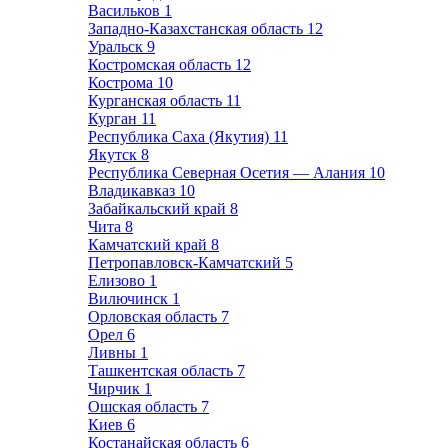
Васильков
1
Западно-Казахстанская область
12
Уральск
9
Костромская область
12
Кострома
10
Курганская область
11
Курган
11
Республика Саха (Якутия)
11
Якутск
8
Республика Северная Осетия — Алания
10
Владикавказ
10
Забайкальский край
8
Чита
8
Камчатский край
8
Петропавловск-Камчатский
5
Елизово
1
Вилючинск
1
Орловская область
7
Орел
6
Ливны
1
Ташкентская область
7
Чирчик
1
Ошская область
7
Киев
6
Костанайская область
6