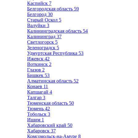
Каспийск
7
Белгородская область
59
Белгород
30
Старый Оскол
5
Валуйки
3
Калининградская область
54
Калининград
37
Светлогорск
5
Зеленоградск
5
Удмуртская Республика
53
Ижевск
42
Воткинск
2
Глазов
2
Бишкек
53
Алматинская область
52
Конаев
11
Капшагай
4
Талгар
3
Тюменская область
50
Тюмень
42
Тобольск
3
Ишим
1
Хабаровский край
50
Хабаровск
37
Комсомольск-на-Амуре
8