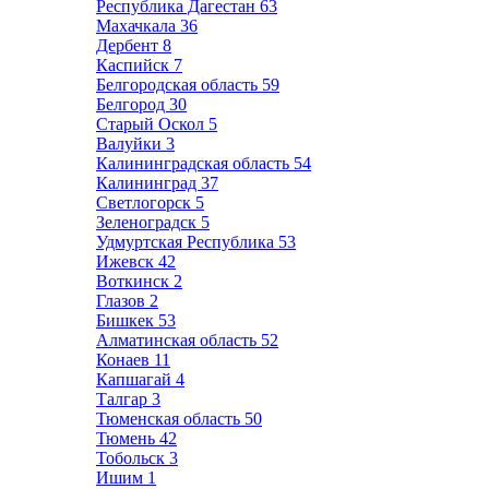
Республика Дагестан
63
Махачкала
36
Дербент
8
Каспийск
7
Белгородская область
59
Белгород
30
Старый Оскол
5
Валуйки
3
Калининградская область
54
Калининград
37
Светлогорск
5
Зеленоградск
5
Удмуртская Республика
53
Ижевск
42
Воткинск
2
Глазов
2
Бишкек
53
Алматинская область
52
Конаев
11
Капшагай
4
Талгар
3
Тюменская область
50
Тюмень
42
Тобольск
3
Ишим
1