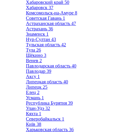
Хабаровский край
50
Хабаровск
37
Комсомольск-на-Амуре
8
Советская Гавань
1
Астраханская область
47
Астрахань
36
Знаменск
1
Нур-Султан
43
Тульская область
42
Тула
26
Щёкино
3
Венев
2
Павлодарская область
40
Павлодар
39
Аксу
1
Липецкая область
40
Липецк
25
Елец
2
Усмань
1
Республика Бурятия
39
Улан-Удэ
32
Кяхта
1
Северобайкальск
1
Київ
38
Харьковская область
36