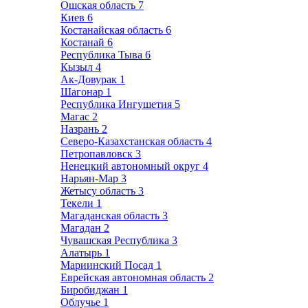
Ошская область
7
Киев
6
Костанайская область
6
Костанай
6
Республика Тыва
6
Кызыл
4
Ак-Довурак
1
Шагонар
1
Республика Ингушетия
5
Магас
2
Назрань
2
Северо-Казахстанская область
4
Петропавловск
3
Ненецкий автономный округ
4
Нарьян-Мар
3
Жетысу область
3
Текели
1
Магаданская область
3
Магадан
2
Чувашская Республика
3
Алатырь
1
Мариинский Посад
1
Еврейская автономная область
2
Биробиджан
1
Облучье
1