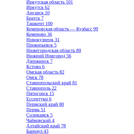
Иркутская область
101
Иркутск
62
Ангарск
10
Братск
7
Ташкент
100
Кемеровская область — Кузбасс
99
Кемерово
36
Новокузнецк
31
Прокопьевск
5
Нижегородская область
89
Нижний Новгород
56
Дзержинск
7
Кстово
6
Омская область
82
Омск
78
Ставропольский край
81
Ставрополь
22
Пятигорск
15
Ессентуки
6
Пермский край
80
Пермь
51
Соликамск
5
Чайковский
4
Алтайский край
78
Барнаул
43