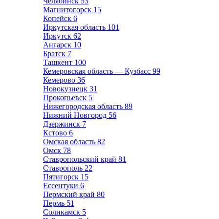
Челябинск
53
Магнитогорск
15
Копейск
6
Иркутская область
101
Иркутск
62
Ангарск
10
Братск
7
Ташкент
100
Кемеровская область — Кузбасс
99
Кемерово
36
Новокузнецк
31
Прокопьевск
5
Нижегородская область
89
Нижний Новгород
56
Дзержинск
7
Кстово
6
Омская область
82
Омск
78
Ставропольский край
81
Ставрополь
22
Пятигорск
15
Ессентуки
6
Пермский край
80
Пермь
51
Соликамск
5