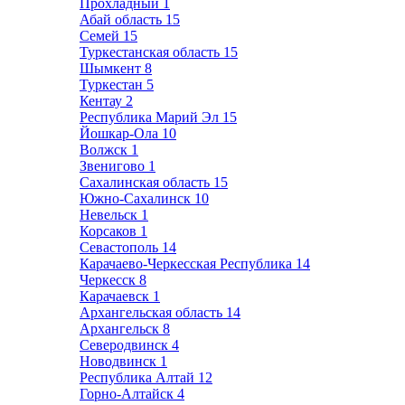
Прохладный
1
Абай область
15
Семей
15
Туркестанская область
15
Шымкент
8
Туркестан
5
Кентау
2
Республика Марий Эл
15
Йошкар-Ола
10
Волжск
1
Звенигово
1
Сахалинская область
15
Южно-Сахалинск
10
Невельск
1
Корсаков
1
Севастополь
14
Карачаево-Черкесская Республика
14
Черкесск
8
Карачаевск
1
Архангельская область
14
Архангельск
8
Северодвинск
4
Новодвинск
1
Республика Алтай
12
Горно-Алтайск
4