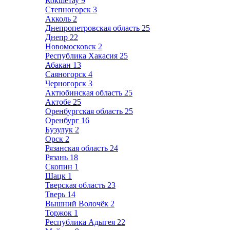
Кокшетау
9
Степногорск
3
Акколь
2
Днепропетровская область
25
Днепр
22
Новомосковск
2
Республика Хакасия
25
Абакан
13
Саяногорск
4
Черногорск
3
Актюбинская область
25
Актобе
25
Оренбургская область
25
Оренбург
16
Бузулук
2
Орск
2
Рязанская область
24
Рязань
18
Скопин
1
Шацк
1
Тверская область
23
Тверь
14
Вышний Волочёк
2
Торжок
1
Республика Адыгея
22