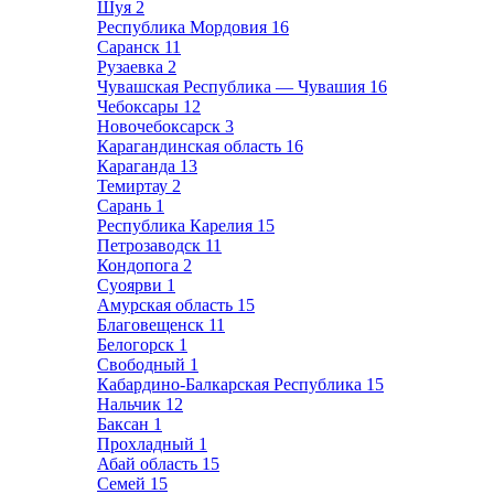
Шуя
2
Республика Мордовия
16
Саранск
11
Рузаевка
2
Чувашская Республика — Чувашия
16
Чебоксары
12
Новочебоксарск
3
Карагандинская область
16
Караганда
13
Темиртау
2
Сарань
1
Республика Карелия
15
Петрозаводск
11
Кондопога
2
Суоярви
1
Амурская область
15
Благовещенск
11
Белогорск
1
Свободный
1
Кабардино-Балкарская Республика
15
Нальчик
12
Баксан
1
Прохладный
1
Абай область
15
Семей
15