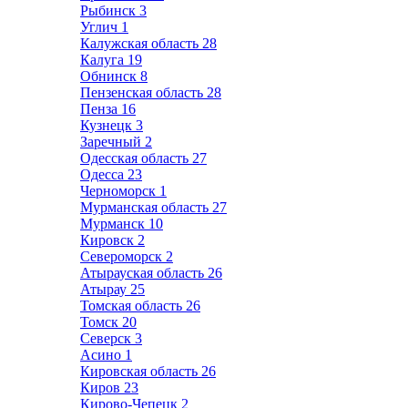
Рыбинск
3
Углич
1
Калужская область
28
Калуга
19
Обнинск
8
Пензенская область
28
Пенза
16
Кузнецк
3
Заречный
2
Одесская область
27
Одесса
23
Черноморск
1
Мурманская область
27
Мурманск
10
Кировск
2
Североморск
2
Атырауская область
26
Атырау
25
Томская область
26
Томск
20
Северск
3
Асино
1
Кировская область
26
Киров
23
Кирово-Чепецк
2