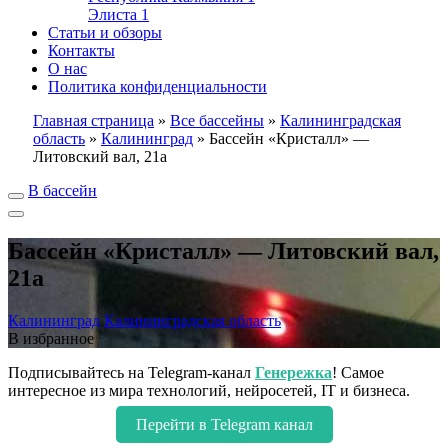
Элиста
1
Статьи и обзоры
Контакты
О нас
Политика конфиденциальности
Главная страница
»
Все бассейны
»
Калининградская
область
»
Калининград
»
Бассейн «Кристалл» —
Литовский вал, 21а
В бассейн
Бассейн «Кристалл» — Литовский вал,
21а
Калининград
Калининградская область
В избранное
Подписывайтесь на Telegram-канал
Генережка
! Самое
интересное из мира технологий, нейросетей, IT и бизнеса.
Перейти в Telegram канал