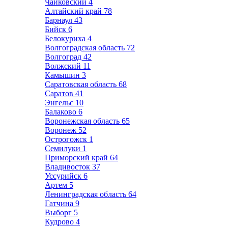
Чайковский
4
Алтайский край
78
Барнаул
43
Бийск
6
Белокуриха
4
Волгоградская область
72
Волгоград
42
Волжский
11
Камышин
3
Саратовская область
68
Саратов
41
Энгельс
10
Балаково
6
Воронежская область
65
Воронеж
52
Острогожск
1
Семилуки
1
Приморский край
64
Владивосток
37
Уссурийск
6
Артем
5
Ленинградская область
64
Гатчина
9
Выборг
5
Кудрово
4