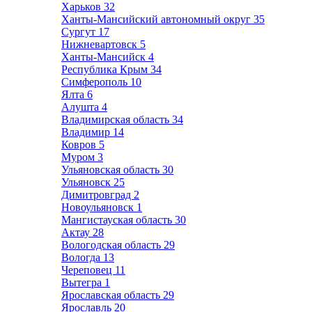
Харьков
32
Ханты-Мансийский автономный округ
35
Сургут
17
Нижневартовск
5
Ханты-Мансийск
4
Республика Крым
34
Симферополь
10
Ялта
6
Алушта
4
Владимирская область
34
Владимир
14
Ковров
5
Муром
3
Ульяновская область
30
Ульяновск
25
Димитровград
2
Новоульяновск
1
Мангистауская область
30
Актау
28
Вологодская область
29
Вологда
13
Череповец
11
Вытегра
1
Ярославская область
29
Ярославль
20