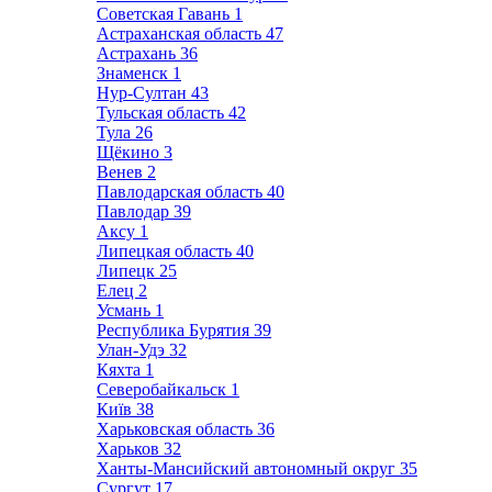
Советская Гавань
1
Астраханская область
47
Астрахань
36
Знаменск
1
Нур-Султан
43
Тульская область
42
Тула
26
Щёкино
3
Венев
2
Павлодарская область
40
Павлодар
39
Аксу
1
Липецкая область
40
Липецк
25
Елец
2
Усмань
1
Республика Бурятия
39
Улан-Удэ
32
Кяхта
1
Северобайкальск
1
Київ
38
Харьковская область
36
Харьков
32
Ханты-Мансийский автономный округ
35
Сургут
17