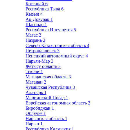
Костанай
6
Республика Тыва
6
Кызыл
4
Ак-Довурак
1
Шагонар
1
Республика Ингушетия
5
Магас
2
Назрань
2
Северо-Казахстанская область
4
Петропавловск
3
Ненецкий автономный округ
4
Нарьян-Мар
3
Жетысу область
3
Текели
1
Магаданская область
3
Магадан
2
Чувашская Республика
3
Алатырь
1
Мариинский Посад
1
Еврейская автономная область
2
Биробиджан
1
Облучье
1
Нарынская область
1
Нарын
1
Республика Калмыкия
1