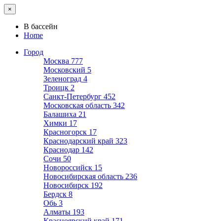
×
В бассейн
Home
Город
Москва
777
Московский
5
Зеленоград
4
Троицк
2
Санкт-Петербург
452
Московская область
342
Балашиха
21
Химки
17
Красногорск
17
Краснодарский край
323
Краснодар
142
Сочи
50
Новороссийск
15
Новосибирская область
236
Новосибирск
192
Бердск
8
Обь
3
Алматы
193
Красноярский край
171