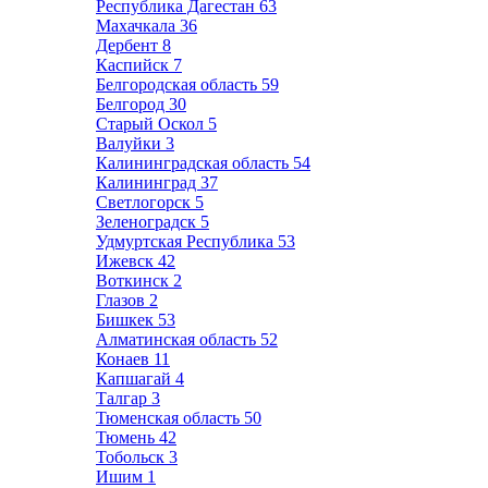
Республика Дагестан
63
Махачкала
36
Дербент
8
Каспийск
7
Белгородская область
59
Белгород
30
Старый Оскол
5
Валуйки
3
Калининградская область
54
Калининград
37
Светлогорск
5
Зеленоградск
5
Удмуртская Республика
53
Ижевск
42
Воткинск
2
Глазов
2
Бишкек
53
Алматинская область
52
Конаев
11
Капшагай
4
Талгар
3
Тюменская область
50
Тюмень
42
Тобольск
3
Ишим
1