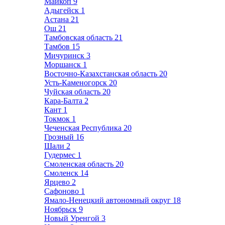
Майкоп
9
Адыгейск
1
Астана
21
Ош
21
Тамбовская область
21
Тамбов
15
Мичуринск
3
Моршанск
1
Восточно-Казахстанская область
20
Усть-Каменогорск
20
Чуйская область
20
Кара-Балта
2
Кант
1
Токмок
1
Чеченская Республика
20
Грозный
16
Шали
2
Гудермес
1
Смоленская область
20
Смоленск
14
Ярцево
2
Сафоново
1
Ямало-Ненецкий автономный округ
18
Ноябрьск
9
Новый Уренгой
3