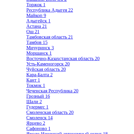
Торжок
1
Республика Адыгея
22
Майкоп
9
Адыгейск
1
Астана
21
Ош
21
Тамбовская область
21
Тамбов
15
Мичуринск
3
Моршанск
1
Восточно-Казахстанская область
20
Усть-Каменогорск
20
Чуйская область
20
Кара-Балта
2
Кант
1
Токмок
1
Чеченская Республика
20
Грозный
16
Шали
2
Гудермес
1
Смоленская область
20
Смоленск
14
Ярцево
2
Сафоново
1
Ямало-Ненецкий автономный округ
18