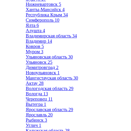
Нижневартовск
5
Ханты-Мансийск
4
Республика Крым
34
Симферополь
10
Ялта
6
Алушта
4
Владимирская область
34
Владимир
14
Ковров
5
Муром
3
Ульяновская область
30
Ульяновск
25
Димитровград
2
Новоульяновск
1
Мангистауская область
30
Актау
28
Вологодская область
29
Вологда
13
Череповец
11
Вытегра
1
Ярославская область
29
Ярославль
20
Рыбинск
3
Углич
1
Калужская область
28