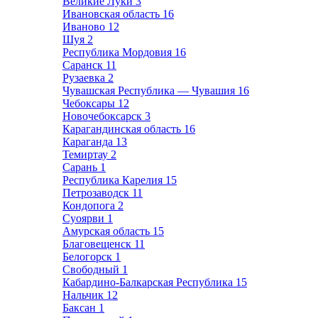
Великие Луки
3
Ивановская область
16
Иваново
12
Шуя
2
Республика Мордовия
16
Саранск
11
Рузаевка
2
Чувашская Республика — Чувашия
16
Чебоксары
12
Новочебоксарск
3
Карагандинская область
16
Караганда
13
Темиртау
2
Сарань
1
Республика Карелия
15
Петрозаводск
11
Кондопога
2
Суоярви
1
Амурская область
15
Благовещенск
11
Белогорск
1
Свободный
1
Кабардино-Балкарская Республика
15
Нальчик
12
Баксан
1