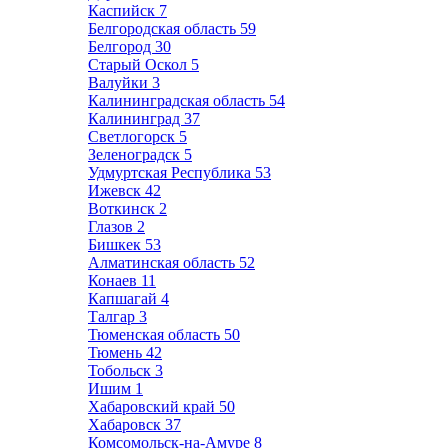
Каспийск
7
Белгородская область
59
Белгород
30
Старый Оскол
5
Валуйки
3
Калининградская область
54
Калининград
37
Светлогорск
5
Зеленоградск
5
Удмуртская Республика
53
Ижевск
42
Воткинск
2
Глазов
2
Бишкек
53
Алматинская область
52
Конаев
11
Капшагай
4
Талгар
3
Тюменская область
50
Тюмень
42
Тобольск
3
Ишим
1
Хабаровский край
50
Хабаровск
37
Комсомольск-на-Амуре
8