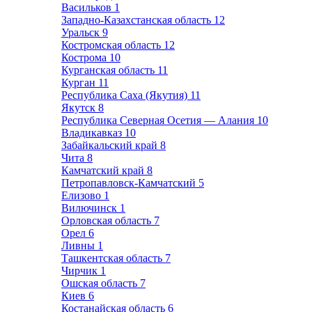
Васильков
1
Западно-Казахстанская область
12
Уральск
9
Костромская область
12
Кострома
10
Курганская область
11
Курган
11
Республика Саха (Якутия)
11
Якутск
8
Республика Северная Осетия — Алания
10
Владикавказ
10
Забайкальский край
8
Чита
8
Камчатский край
8
Петропавловск-Камчатский
5
Елизово
1
Вилючинск
1
Орловская область
7
Орел
6
Ливны
1
Ташкентская область
7
Чирчик
1
Ошская область
7
Киев
6
Костанайская область
6