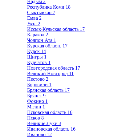
Надым
2
Республика Коми
18
Сыктывкар
7
Емва
2
Ухта
2
Иссык-Кульская область
17
Каракол
2
Чолпон-Ата
1
Курская область
17
Курск
14
Щигры
1
Курчатов
1
Новгородская область
17
Великий Новгород
11
Пестово
2
Боровичи
1
Брянская область
17
Брянск
9
Фокино
1
Мглин
1
Псковская область
16
Псков
8
Великие Луки
3
Ивановская область
16
Иваново
12