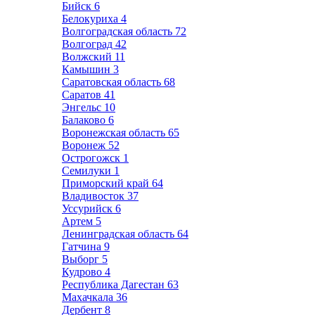
Бийск
6
Белокуриха
4
Волгоградская область
72
Волгоград
42
Волжский
11
Камышин
3
Саратовская область
68
Саратов
41
Энгельс
10
Балаково
6
Воронежская область
65
Воронеж
52
Острогожск
1
Семилуки
1
Приморский край
64
Владивосток
37
Уссурийск
6
Артем
5
Ленинградская область
64
Гатчина
9
Выборг
5
Кудрово
4
Республика Дагестан
63
Махачкала
36
Дербент
8