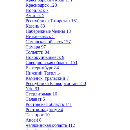
Красноярск
128
Норильск
7
Ачинск
5
Республика Татарстан
161
Казань
83
Набережные Челны
18
Нижнекамск
5
Самарская область
157
Самара
97
Тольятти
34
Новокуйбышевск
9
Свердловская область
151
Екатеринбург
84
Нижний Тагил
14
Каменск-Уральский
7
Республика Башкортостан
150
Уфа
91
Стерлитамак
10
Салават
5
Ростовская область
141
Ростов-на-Дону
84
Таганрог
10
Аксай
8
Челябинская область
112