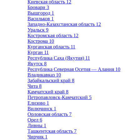
Киевская область
12
Бровари
3
Вышгород
1
Васильков
1
Западно-Казахстанская область
12
Уральск
9
Костромская область
12
Кострома
10
Курганская область
11
Курган
11
Республика Саха (Якутия)
11
Якутск
8
Республика Северная Осетия — Алания
10
Владикавказ
10
Забайкальский край
8
Чита
8
Камчатский край
8
Петропавловск-Камчатский
5
Елизово
1
Вилючинск
1
Орловская область
7
Орел
6
Ливны
1
Ташкентская область
7
Чирчик
1