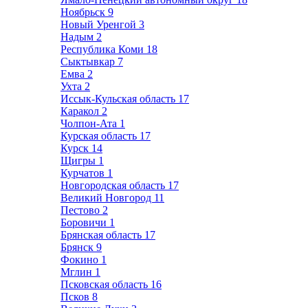
Ноябрьск
9
Новый Уренгой
3
Надым
2
Республика Коми
18
Сыктывкар
7
Емва
2
Ухта
2
Иссык-Кульская область
17
Каракол
2
Чолпон-Ата
1
Курская область
17
Курск
14
Щигры
1
Курчатов
1
Новгородская область
17
Великий Новгород
11
Пестово
2
Боровичи
1
Брянская область
17
Брянск
9
Фокино
1
Мглин
1
Псковская область
16
Псков
8