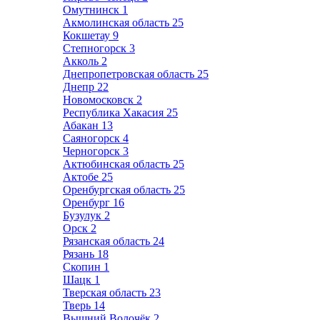
Омутнинск
1
Акмолинская область
25
Кокшетау
9
Степногорск
3
Акколь
2
Днепропетровская область
25
Днепр
22
Новомосковск
2
Республика Хакасия
25
Абакан
13
Саяногорск
4
Черногорск
3
Актюбинская область
25
Актобе
25
Оренбургская область
25
Оренбург
16
Бузулук
2
Орск
2
Рязанская область
24
Рязань
18
Скопин
1
Шацк
1
Тверская область
23
Тверь
14
Вышний Волочёк
2