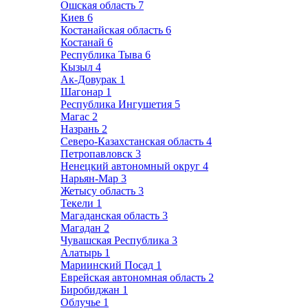
Ошская область
7
Киев
6
Костанайская область
6
Костанай
6
Республика Тыва
6
Кызыл
4
Ак-Довурак
1
Шагонар
1
Республика Ингушетия
5
Магас
2
Назрань
2
Северо-Казахстанская область
4
Петропавловск
3
Ненецкий автономный округ
4
Нарьян-Мар
3
Жетысу область
3
Текели
1
Магаданская область
3
Магадан
2
Чувашская Республика
3
Алатырь
1
Мариинский Посад
1
Еврейская автономная область
2
Биробиджан
1
Облучье
1