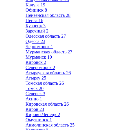
Калуга
19
Обнинск
8
Пензенская область
28
Пенза
16
Кузнецк
3
Заречный
2
Одесская область
27
Одесса
23
Черноморск
1
Мурманская область
27
Мурманск
10
Кировск
2
Североморск
2
Атырауская область
26
Атырау
25
Томская область
26
Томск
20
Северск
3
Асино
1
Кировская область
26
Киров
23
Кирово-Чепецк
2
Омутнинск
1
Акмолинская область
25