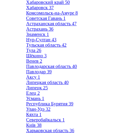
Хабаровский край
50
Хабаровск
37
Комсомольск-на-Амуре
8
Советская Гавань
1
Астраханская область
47
Астрахань
36
Знаменск
1
Нур-Султан
43
Тульская область
42
Тула
26
Щёкино
3
Венев
2
Павлодарская область
40
Павлодар
39
Аксу
1
Липецкая область
40
Липецк
25
Елец
2
Усмань
1
Республика Бурятия
39
Улан-Удэ
32
Кяхта
1
Северобайкальск
1
Київ
38
Харьковская область
36