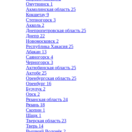
Омутнинск
1
Акмолинская область
25
Кокшетау
9
Степногорск
3
Акколь
2
Днепропетровская область
25
Днепр
22
Новомосковск
2
Республика Хакасия
25
Абакан
13
Саяногорск
4
Черногорск
3
Актюбинская область
25
Актобе
25
Оренбургская область
25
Оренбург
16
Бузулук
2
Орск
2
Рязанская область
24
Рязань
18
Скопин
1
Шацк
1
Тверская область
23
Тверь
14
Вышний Волочёк
2