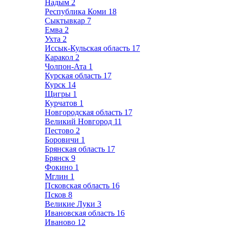
Надым
2
Республика Коми
18
Сыктывкар
7
Емва
2
Ухта
2
Иссык-Кульская область
17
Каракол
2
Чолпон-Ата
1
Курская область
17
Курск
14
Щигры
1
Курчатов
1
Новгородская область
17
Великий Новгород
11
Пестово
2
Боровичи
1
Брянская область
17
Брянск
9
Фокино
1
Мглин
1
Псковская область
16
Псков
8
Великие Луки
3
Ивановская область
16
Иваново
12