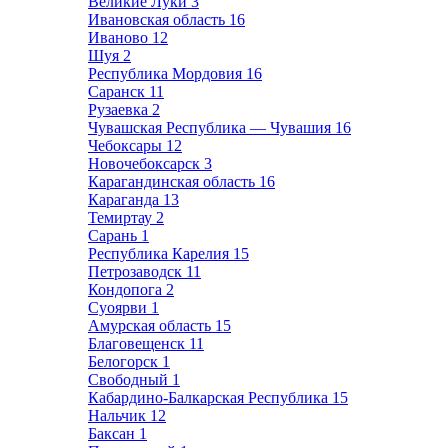
Великие Луки
3
Ивановская область
16
Иваново
12
Шуя
2
Республика Мордовия
16
Саранск
11
Рузаевка
2
Чувашская Республика — Чувашия
16
Чебоксары
12
Новочебоксарск
3
Карагандинская область
16
Караганда
13
Темиртау
2
Сарань
1
Республика Карелия
15
Петрозаводск
11
Кондопога
2
Суоярви
1
Амурская область
15
Благовещенск
11
Белогорск
1
Свободный
1
Кабардино-Балкарская Республика
15
Нальчик
12
Баксан
1