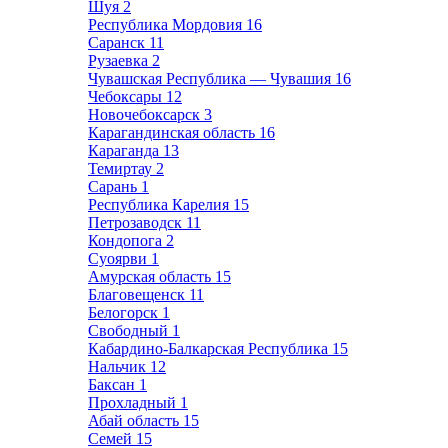
Шуя
2
Республика Мордовия
16
Саранск
11
Рузаевка
2
Чувашская Республика — Чувашия
16
Чебоксары
12
Новочебоксарск
3
Карагандинская область
16
Караганда
13
Темиртау
2
Сарань
1
Республика Карелия
15
Петрозаводск
11
Кондопога
2
Суоярви
1
Амурская область
15
Благовещенск
11
Белогорск
1
Свободный
1
Кабардино-Балкарская Республика
15
Нальчик
12
Баксан
1
Прохладный
1
Абай область
15
Семей
15