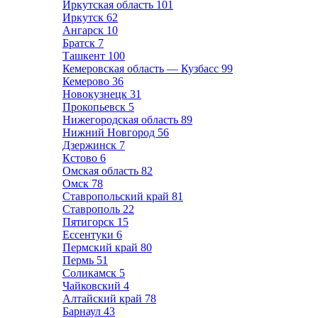
Иркутская область
101
Иркутск
62
Ангарск
10
Братск
7
Ташкент
100
Кемеровская область — Кузбасс
99
Кемерово
36
Новокузнецк
31
Прокопьевск
5
Нижегородская область
89
Нижний Новгород
56
Дзержинск
7
Кстово
6
Омская область
82
Омск
78
Ставропольский край
81
Ставрополь
22
Пятигорск
15
Ессентуки
6
Пермский край
80
Пермь
51
Соликамск
5
Чайковский
4
Алтайский край
78
Барнаул
43