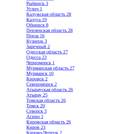
Рыбинск
3
Углич
1
Калужская область
28
Калуга
19
Обнинск
8
Пензенская область
28
Пенза
16
Кузнецк
3
Заречный
2
Одесская область
27
Одесса
23
Черноморск
1
Мурманская область
27
Мурманск
10
Кировск
2
Североморск
2
Атырауская область
26
Атырау
25
Томская область
26
Томск
20
Северск
3
Асино
1
Кировская область
26
Киров
23
Кирово-Чепецк
2