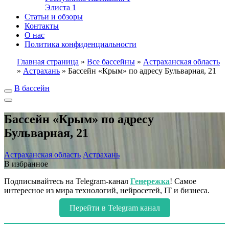
Элиста
1
Статьи и обзоры
Контакты
О нас
Политика конфиденциальности
Главная страница
»
Все бассейны
»
Астраханская область
»
Астрахань
»
Бассейн «Крым» по адресу Бульварная, 21
В бассейн
Бассейн «Крым» по адресу
Бульварная, 21
Астраханская область
Астрахань
В избранное
Подписывайтесь на Telegram-канал
Генережка
! Самое
интересное из мира технологий, нейросетей, IT и бизнеса.
Перейти в Telegram канал