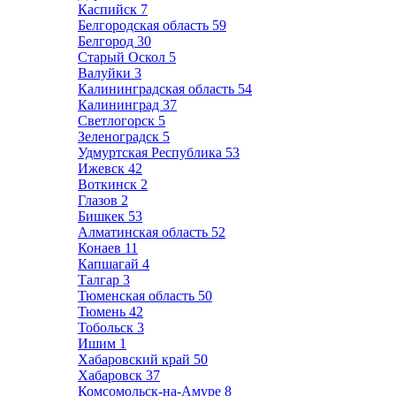
Каспийск
7
Белгородская область
59
Белгород
30
Старый Оскол
5
Валуйки
3
Калининградская область
54
Калининград
37
Светлогорск
5
Зеленоградск
5
Удмуртская Республика
53
Ижевск
42
Воткинск
2
Глазов
2
Бишкек
53
Алматинская область
52
Конаев
11
Капшагай
4
Талгар
3
Тюменская область
50
Тюмень
42
Тобольск
3
Ишим
1
Хабаровский край
50
Хабаровск
37
Комсомольск-на-Амуре
8