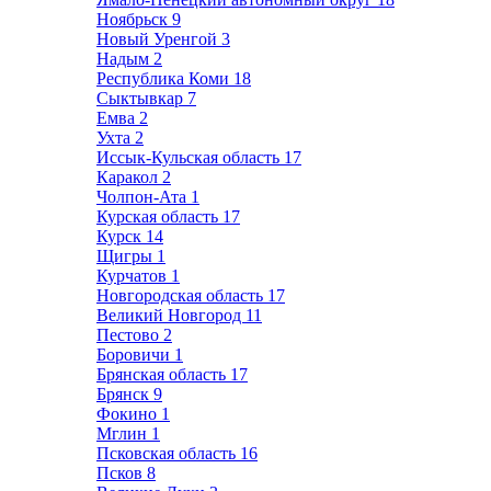
Ноябрьск
9
Новый Уренгой
3
Надым
2
Республика Коми
18
Сыктывкар
7
Емва
2
Ухта
2
Иссык-Кульская область
17
Каракол
2
Чолпон-Ата
1
Курская область
17
Курск
14
Щигры
1
Курчатов
1
Новгородская область
17
Великий Новгород
11
Пестово
2
Боровичи
1
Брянская область
17
Брянск
9
Фокино
1
Мглин
1
Псковская область
16
Псков
8