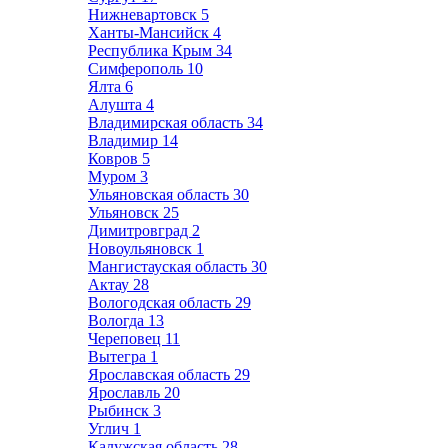
Нижневартовск
5
Ханты-Мансийск
4
Республика Крым
34
Симферополь
10
Ялта
6
Алушта
4
Владимирская область
34
Владимир
14
Ковров
5
Муром
3
Ульяновская область
30
Ульяновск
25
Димитровград
2
Новоульяновск
1
Мангистауская область
30
Актау
28
Вологодская область
29
Вологда
13
Череповец
11
Вытегра
1
Ярославская область
29
Ярославль
20
Рыбинск
3
Углич
1
Калужская область
28