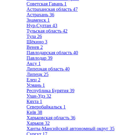
Советская Гавань
1
Астраханская область
47
Астрахань
36
Знаменск
1
Нур-Султан
43
Тульская область
42
Тула
26
Щёкино
3
Венев
2
Павлодарская область
40
Павлодар
39
Аксу
1
Липецкая область
40
Липецк
25
Елец
2
Усмань
1
Республика Бурятия
39
Улан-Удэ
32
Кяхта
1
Северобайкальск
1
Київ
38
Харьковская область
36
Харьков
32
Ханты-Мансийский автономный округ
35
Сургут
17