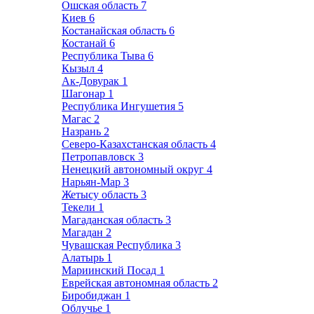
Ошская область
7
Киев
6
Костанайская область
6
Костанай
6
Республика Тыва
6
Кызыл
4
Ак-Довурак
1
Шагонар
1
Республика Ингушетия
5
Магас
2
Назрань
2
Северо-Казахстанская область
4
Петропавловск
3
Ненецкий автономный округ
4
Нарьян-Мар
3
Жетысу область
3
Текели
1
Магаданская область
3
Магадан
2
Чувашская Республика
3
Алатырь
1
Мариинский Посад
1
Еврейская автономная область
2
Биробиджан
1
Облучье
1