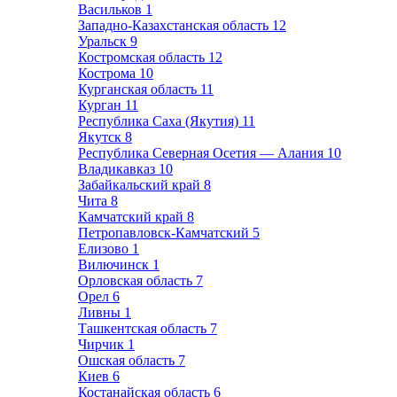
Васильков
1
Западно-Казахстанская область
12
Уральск
9
Костромская область
12
Кострома
10
Курганская область
11
Курган
11
Республика Саха (Якутия)
11
Якутск
8
Республика Северная Осетия — Алания
10
Владикавказ
10
Забайкальский край
8
Чита
8
Камчатский край
8
Петропавловск-Камчатский
5
Елизово
1
Вилючинск
1
Орловская область
7
Орел
6
Ливны
1
Ташкентская область
7
Чирчик
1
Ошская область
7
Киев
6
Костанайская область
6