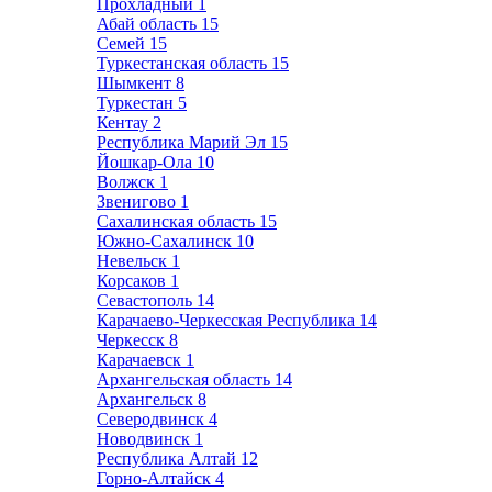
Прохладный
1
Абай область
15
Семей
15
Туркестанская область
15
Шымкент
8
Туркестан
5
Кентау
2
Республика Марий Эл
15
Йошкар-Ола
10
Волжск
1
Звенигово
1
Сахалинская область
15
Южно-Сахалинск
10
Невельск
1
Корсаков
1
Севастополь
14
Карачаево-Черкесская Республика
14
Черкесск
8
Карачаевск
1
Архангельская область
14
Архангельск
8
Северодвинск
4
Новодвинск
1
Республика Алтай
12
Горно-Алтайск
4