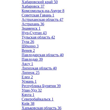
Хабаровский край
50
Хабаровск
37
Комсомольск-на-Амуре
8
Советская Гавань
1
Астраханская область
47
Астрахань
36
Знаменск
1
Нур-Султан
43
Тульская область
42
Тула
26
Щёкино
3
Венев
2
Павлодарская область
40
Павлодар
39
Аксу
1
Липецкая область
40
Липецк
25
Елец
2
Усмань
1
Республика Бурятия
39
Улан-Удэ
32
Кяхта
1
Северобайкальск
1
Київ
38
Харьковская область
36