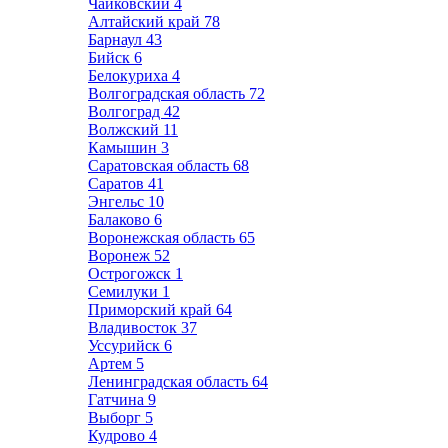
Чайковский
4
Алтайский край
78
Барнаул
43
Бийск
6
Белокуриха
4
Волгоградская область
72
Волгоград
42
Волжский
11
Камышин
3
Саратовская область
68
Саратов
41
Энгельс
10
Балаково
6
Воронежская область
65
Воронеж
52
Острогожск
1
Семилуки
1
Приморский край
64
Владивосток
37
Уссурийск
6
Артем
5
Ленинградская область
64
Гатчина
9
Выборг
5
Кудрово
4