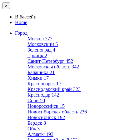
×
В бассейн
Home
Город
Москва
777
Московский
5
Зеленоград
4
Троицк
2
Санкт-Петербург
452
Московская область
342
Балашиха
21
Химки
17
Красногорск
17
Краснодарский край
323
Краснодар
142
Сочи
50
Новороссийск
15
Новосибирская область
236
Новосибирск
192
Бердск
8
Обь
3
Алматы
193
Красноярский край
171