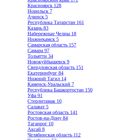
Красноярск
128
Норильск
7
Ачинск
5
Республика Татарстан
161
Казань
83
Набережные Челны
18
Нижнекамск
5
Самарская область
157
Самара
97
Тольятти
34
Новокуйбышевск
9
Свердловская область
151
Екатеринбург
84
Нижний Тагил
14
Каменск-Уральский
7
Республика Башкортостан
150
Уфа
91
Стерлитамак
10
Салават
5
Ростовская область
141
Ростов-на-Дону
84
Таганрог
10
Аксай
8
Челябинская область
112