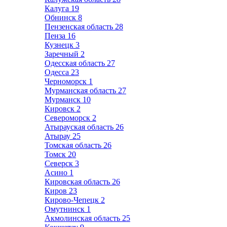
Калуга
19
Обнинск
8
Пензенская область
28
Пенза
16
Кузнецк
3
Заречный
2
Одесская область
27
Одесса
23
Черноморск
1
Мурманская область
27
Мурманск
10
Кировск
2
Североморск
2
Атырауская область
26
Атырау
25
Томская область
26
Томск
20
Северск
3
Асино
1
Кировская область
26
Киров
23
Кирово-Чепецк
2
Омутнинск
1
Акмолинская область
25