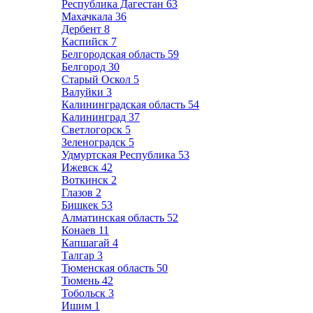
Республика Дагестан
63
Махачкала
36
Дербент
8
Каспийск
7
Белгородская область
59
Белгород
30
Старый Оскол
5
Валуйки
3
Калининградская область
54
Калининград
37
Светлогорск
5
Зеленоградск
5
Удмуртская Республика
53
Ижевск
42
Воткинск
2
Глазов
2
Бишкек
53
Алматинская область
52
Конаев
11
Капшагай
4
Талгар
3
Тюменская область
50
Тюмень
42
Тобольск
3
Ишим
1