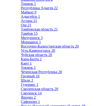
Торжок
1
Республика Адыгея
22
Майкоп
9
Адыгейск
1
Астана
21
Ош
21
Тамбовская область
21
Тамбов
15
Мичуринск
3
Моршанск
1
Восточно-Казахстанская область
20
Усть-Каменогорск
20
Чуйская область
20
Кара-Балта
2
Кант
1
Токмок
1
Чеченская Республика
20
Грозный
16
Шали
2
Гудермес
1
Смоленская область
20
Смоленск
14
Ярцево
2
Сафоново
1
Ямало-Ненецкий автономный округ
18