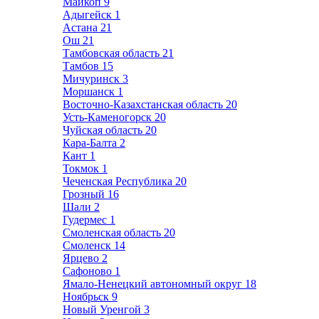
Майкоп
9
Адыгейск
1
Астана
21
Ош
21
Тамбовская область
21
Тамбов
15
Мичуринск
3
Моршанск
1
Восточно-Казахстанская область
20
Усть-Каменогорск
20
Чуйская область
20
Кара-Балта
2
Кант
1
Токмок
1
Чеченская Республика
20
Грозный
16
Шали
2
Гудермес
1
Смоленская область
20
Смоленск
14
Ярцево
2
Сафоново
1
Ямало-Ненецкий автономный округ
18
Ноябрьск
9
Новый Уренгой
3