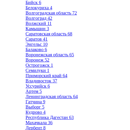
Бийск
6
Белокуриха
4
Волгоградская область
72
Волгоград
42
Волжский
11
Камышин
3
Саратовская область
68
Саратов
41
Энгельс
10
Балаково
6
Воронежская область
65
Воронеж
52
Острогожск
1
Семилуки
1
Приморский край
64
Владивосток
37
Уссурийск
6
Артем
5
Ленинградская область
64
Гатчина
9
Выборг
5
Кудрово
4
Республика Дагестан
63
Махачкала
36
Дербент
8