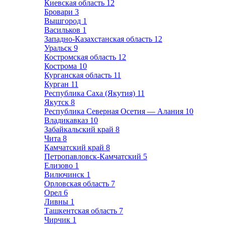
Киевская область
12
Бровари
3
Вышгород
1
Васильков
1
Западно-Казахстанская область
12
Уральск
9
Костромская область
12
Кострома
10
Курганская область
11
Курган
11
Республика Саха (Якутия)
11
Якутск
8
Республика Северная Осетия — Алания
10
Владикавказ
10
Забайкальский край
8
Чита
8
Камчатский край
8
Петропавловск-Камчатский
5
Елизово
1
Вилючинск
1
Орловская область
7
Орел
6
Ливны
1
Ташкентская область
7
Чирчик
1