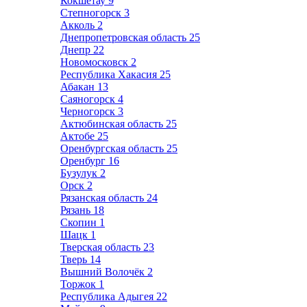
Кокшетау
9
Степногорск
3
Акколь
2
Днепропетровская область
25
Днепр
22
Новомосковск
2
Республика Хакасия
25
Абакан
13
Саяногорск
4
Черногорск
3
Актюбинская область
25
Актобе
25
Оренбургская область
25
Оренбург
16
Бузулук
2
Орск
2
Рязанская область
24
Рязань
18
Скопин
1
Шацк
1
Тверская область
23
Тверь
14
Вышний Волочёк
2
Торжок
1
Республика Адыгея
22