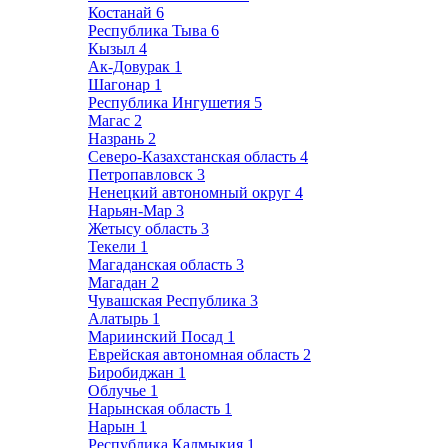
Костанай
6
Республика Тыва
6
Кызыл
4
Ак-Довурак
1
Шагонар
1
Республика Ингушетия
5
Магас
2
Назрань
2
Северо-Казахстанская область
4
Петропавловск
3
Ненецкий автономный округ
4
Нарьян-Мар
3
Жетысу область
3
Текели
1
Магаданская область
3
Магадан
2
Чувашская Республика
3
Алатырь
1
Мариинский Посад
1
Еврейская автономная область
2
Биробиджан
1
Облучье
1
Нарынская область
1
Нарын
1
Республика Калмыкия
1