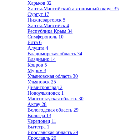
Харьков
32
Ханты-Мансийский автономный округ
35
Сургут
17
Нижневартовск
5
Ханты-Мансийск
4
Республика Крым
34
Симферополь
10
Ялта
6
Алушта
4
Владимирская область
34
Владимир
14
Ковров
5
Муром
3
Ульяновская область
30
Ульяновск
25
Димитровград
2
Новоульяновск
1
Мангистауская область
30
Актау
28
Вологодская область
29
Вологда
13
Череповец
11
Вытегра
1
Ярославская область
29
Ярославль
20