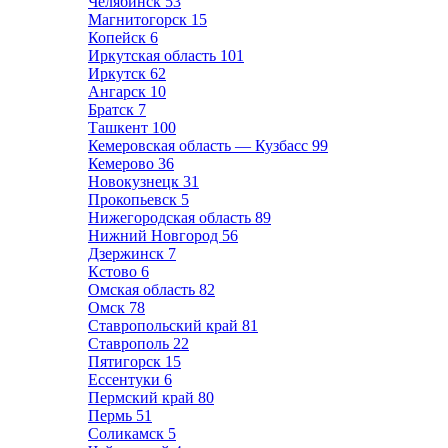
Челябинск
53
Магнитогорск
15
Копейск
6
Иркутская область
101
Иркутск
62
Ангарск
10
Братск
7
Ташкент
100
Кемеровская область — Кузбасс
99
Кемерово
36
Новокузнецк
31
Прокопьевск
5
Нижегородская область
89
Нижний Новгород
56
Дзержинск
7
Кстово
6
Омская область
82
Омск
78
Ставропольский край
81
Ставрополь
22
Пятигорск
15
Ессентуки
6
Пермский край
80
Пермь
51
Соликамск
5