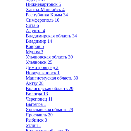
Нижневартовск
5
Ханты-Мансийск
4
Республика Крым
34
Симферополь
10
Ялта
6
Алушта
4
Владимирская область
34
Владимир
14
Ковров
5
Муром
3
Ульяновская область
30
Ульяновск
25
Димитровград
2
Новоульяновск
1
Мангистауская область
30
Актау
28
Вологодская область
29
Вологда
13
Череповец
11
Вытегра
1
Ярославская область
29
Ярославль
20
Рыбинск
3
Углич
1
Калужская область
28