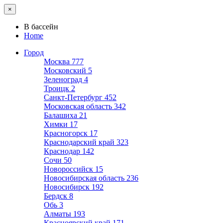
×
В бассейн
Home
Город
Москва
777
Московский
5
Зеленоград
4
Троицк
2
Санкт-Петербург
452
Московская область
342
Балашиха
21
Химки
17
Красногорск
17
Краснодарский край
323
Краснодар
142
Сочи
50
Новороссийск
15
Новосибирская область
236
Новосибирск
192
Бердск
8
Обь
3
Алматы
193
Красноярский край
171