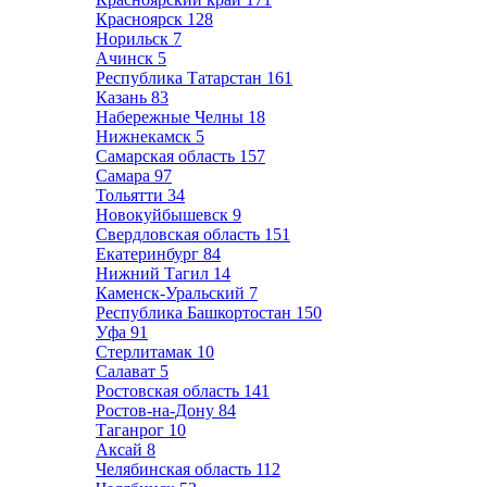
Красноярск
128
Норильск
7
Ачинск
5
Республика Татарстан
161
Казань
83
Набережные Челны
18
Нижнекамск
5
Самарская область
157
Самара
97
Тольятти
34
Новокуйбышевск
9
Свердловская область
151
Екатеринбург
84
Нижний Тагил
14
Каменск-Уральский
7
Республика Башкортостан
150
Уфа
91
Стерлитамак
10
Салават
5
Ростовская область
141
Ростов-на-Дону
84
Таганрог
10
Аксай
8
Челябинская область
112