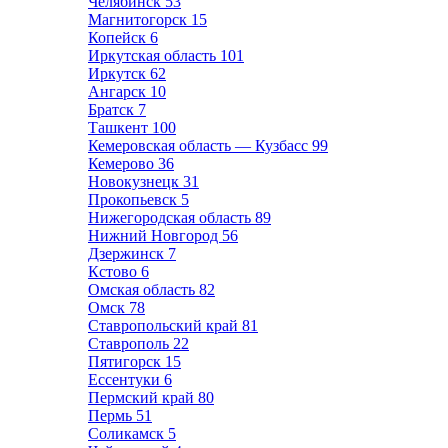
Челябинск
53
Магнитогорск
15
Копейск
6
Иркутская область
101
Иркутск
62
Ангарск
10
Братск
7
Ташкент
100
Кемеровская область — Кузбасс
99
Кемерово
36
Новокузнецк
31
Прокопьевск
5
Нижегородская область
89
Нижний Новгород
56
Дзержинск
7
Кстово
6
Омская область
82
Омск
78
Ставропольский край
81
Ставрополь
22
Пятигорск
15
Ессентуки
6
Пермский край
80
Пермь
51
Соликамск
5