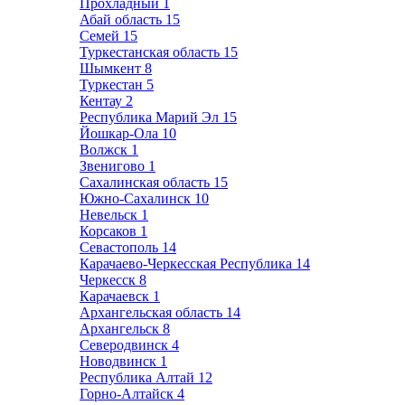
Прохладный
1
Абай область
15
Семей
15
Туркестанская область
15
Шымкент
8
Туркестан
5
Кентау
2
Республика Марий Эл
15
Йошкар-Ола
10
Волжск
1
Звенигово
1
Сахалинская область
15
Южно-Сахалинск
10
Невельск
1
Корсаков
1
Севастополь
14
Карачаево-Черкесская Республика
14
Черкесск
8
Карачаевск
1
Архангельская область
14
Архангельск
8
Северодвинск
4
Новодвинск
1
Республика Алтай
12
Горно-Алтайск
4