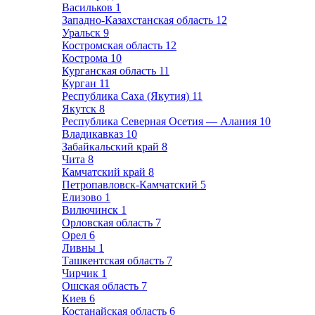
Васильков
1
Западно-Казахстанская область
12
Уральск
9
Костромская область
12
Кострома
10
Курганская область
11
Курган
11
Республика Саха (Якутия)
11
Якутск
8
Республика Северная Осетия — Алания
10
Владикавказ
10
Забайкальский край
8
Чита
8
Камчатский край
8
Петропавловск-Камчатский
5
Елизово
1
Вилючинск
1
Орловская область
7
Орел
6
Ливны
1
Ташкентская область
7
Чирчик
1
Ошская область
7
Киев
6
Костанайская область
6