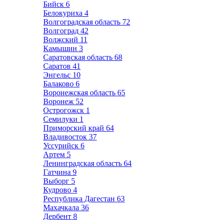
Бийск
6
Белокуриха
4
Волгоградская область
72
Волгоград
42
Волжский
11
Камышин
3
Саратовская область
68
Саратов
41
Энгельс
10
Балаково
6
Воронежская область
65
Воронеж
52
Острогожск
1
Семилуки
1
Приморский край
64
Владивосток
37
Уссурийск
6
Артем
5
Ленинградская область
64
Гатчина
9
Выборг
5
Кудрово
4
Республика Дагестан
63
Махачкала
36
Дербент
8