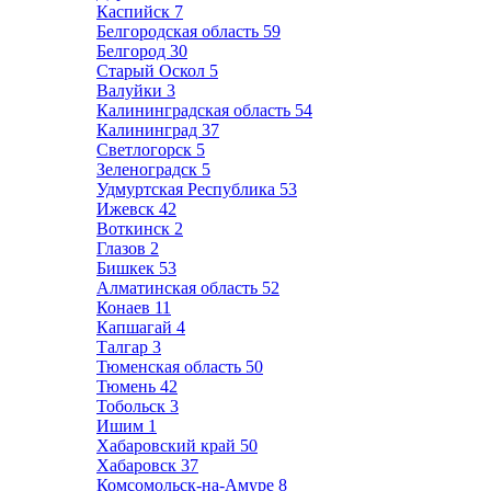
Каспийск
7
Белгородская область
59
Белгород
30
Старый Оскол
5
Валуйки
3
Калининградская область
54
Калининград
37
Светлогорск
5
Зеленоградск
5
Удмуртская Республика
53
Ижевск
42
Воткинск
2
Глазов
2
Бишкек
53
Алматинская область
52
Конаев
11
Капшагай
4
Талгар
3
Тюменская область
50
Тюмень
42
Тобольск
3
Ишим
1
Хабаровский край
50
Хабаровск
37
Комсомольск-на-Амуре
8