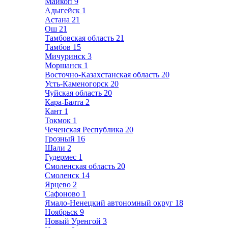
Майкоп
9
Адыгейск
1
Астана
21
Ош
21
Тамбовская область
21
Тамбов
15
Мичуринск
3
Моршанск
1
Восточно-Казахстанская область
20
Усть-Каменогорск
20
Чуйская область
20
Кара-Балта
2
Кант
1
Токмок
1
Чеченская Республика
20
Грозный
16
Шали
2
Гудермес
1
Смоленская область
20
Смоленск
14
Ярцево
2
Сафоново
1
Ямало-Ненецкий автономный округ
18
Ноябрьск
9
Новый Уренгой
3