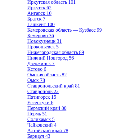
Иркутская область
101
Иркутск
62
Ангарск
10
Братск
7
Ташкент
100
Кемеровская область — Кузбасс
99
Кемерово
36
Новокузнецк
31
Прокопьевск
5
Нижегородская область
89
Нижний Новгород
56
Дзержинск
7
Кстово
6
Омская область
82
Омск
78
Ставропольский край
81
Ставрополь
22
Пятигорск
15
Ессентуки
6
Пермский край
80
Пермь
51
Соликамск
5
Чайковский
4
Алтайский край
78
Барнаул
43