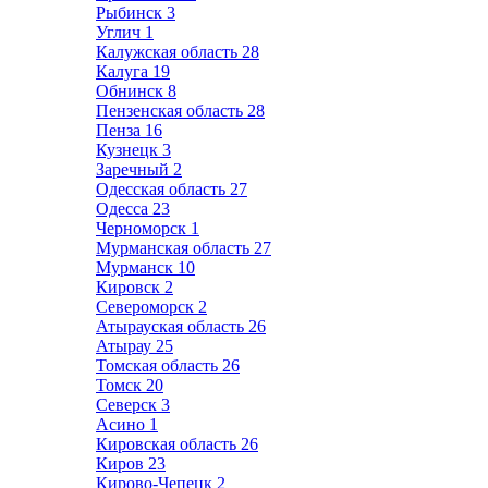
Рыбинск
3
Углич
1
Калужская область
28
Калуга
19
Обнинск
8
Пензенская область
28
Пенза
16
Кузнецк
3
Заречный
2
Одесская область
27
Одесса
23
Черноморск
1
Мурманская область
27
Мурманск
10
Кировск
2
Североморск
2
Атырауская область
26
Атырау
25
Томская область
26
Томск
20
Северск
3
Асино
1
Кировская область
26
Киров
23
Кирово-Чепецк
2