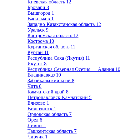
Киевская область
12
Бровари
3
Вышгород
1
Васильков
1
Западно-Казахстанская область
12
Уральск
9
Костромская область
12
Кострома
10
Курганская область
11
Курган
11
Республика Саха (Якутия)
11
Якутск
8
Республика Северная Осетия — Алания
10
Владикавказ
10
Забайкальский край
8
Чита
8
Камчатский край
8
Петропавловск-Камчатский
5
Елизово
1
Вилючинск
1
Орловская область
7
Орел
6
Ливны
1
Ташкентская область
7
Чирчик
1