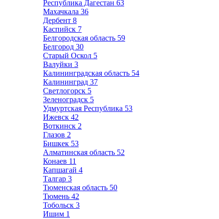
Республика Дагестан
63
Махачкала
36
Дербент
8
Каспийск
7
Белгородская область
59
Белгород
30
Старый Оскол
5
Валуйки
3
Калининградская область
54
Калининград
37
Светлогорск
5
Зеленоградск
5
Удмуртская Республика
53
Ижевск
42
Воткинск
2
Глазов
2
Бишкек
53
Алматинская область
52
Конаев
11
Капшагай
4
Талгар
3
Тюменская область
50
Тюмень
42
Тобольск
3
Ишим
1