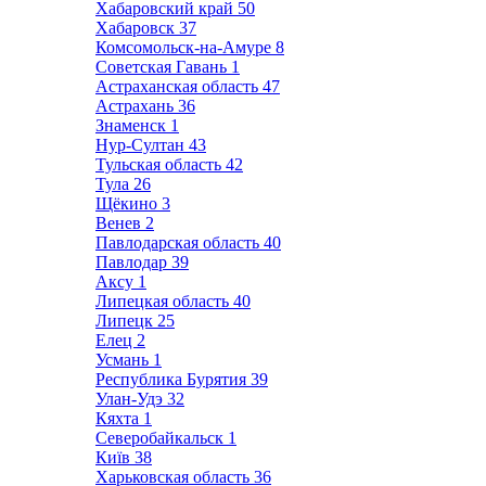
Хабаровский край
50
Хабаровск
37
Комсомольск-на-Амуре
8
Советская Гавань
1
Астраханская область
47
Астрахань
36
Знаменск
1
Нур-Султан
43
Тульская область
42
Тула
26
Щёкино
3
Венев
2
Павлодарская область
40
Павлодар
39
Аксу
1
Липецкая область
40
Липецк
25
Елец
2
Усмань
1
Республика Бурятия
39
Улан-Удэ
32
Кяхта
1
Северобайкальск
1
Київ
38
Харьковская область
36