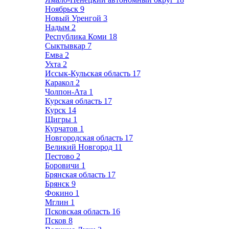
Ноябрьск
9
Новый Уренгой
3
Надым
2
Республика Коми
18
Сыктывкар
7
Емва
2
Ухта
2
Иссык-Кульская область
17
Каракол
2
Чолпон-Ата
1
Курская область
17
Курск
14
Щигры
1
Курчатов
1
Новгородская область
17
Великий Новгород
11
Пестово
2
Боровичи
1
Брянская область
17
Брянск
9
Фокино
1
Мглин
1
Псковская область
16
Псков
8