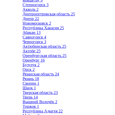
Кокшетау
9
Степногорск
3
Акколь
2
Днепропетровская область
25
Днепр
22
Новомосковск
2
Республика Хакасия
25
Абакан
13
Саяногорск
4
Черногорск
3
Актюбинская область
25
Актобе
25
Оренбургская область
25
Оренбург
16
Бузулук
2
Орск
2
Рязанская область
24
Рязань
18
Скопин
1
Шацк
1
Тверская область
23
Тверь
14
Вышний Волочёк
2
Торжок
1
Республика Адыгея
22