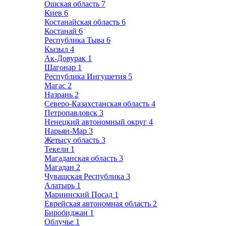
Ошская область
7
Киев
6
Костанайская область
6
Костанай
6
Республика Тыва
6
Кызыл
4
Ак-Довурак
1
Шагонар
1
Республика Ингушетия
5
Магас
2
Назрань
2
Северо-Казахстанская область
4
Петропавловск
3
Ненецкий автономный округ
4
Нарьян-Мар
3
Жетысу область
3
Текели
1
Магаданская область
3
Магадан
2
Чувашская Республика
3
Алатырь
1
Мариинский Посад
1
Еврейская автономная область
2
Биробиджан
1
Облучье
1