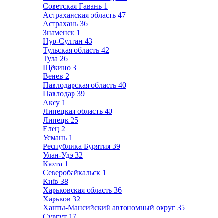
Советская Гавань
1
Астраханская область
47
Астрахань
36
Знаменск
1
Нур-Султан
43
Тульская область
42
Тула
26
Щёкино
3
Венев
2
Павлодарская область
40
Павлодар
39
Аксу
1
Липецкая область
40
Липецк
25
Елец
2
Усмань
1
Республика Бурятия
39
Улан-Удэ
32
Кяхта
1
Северобайкальск
1
Київ
38
Харьковская область
36
Харьков
32
Ханты-Мансийский автономный округ
35
Сургут
17