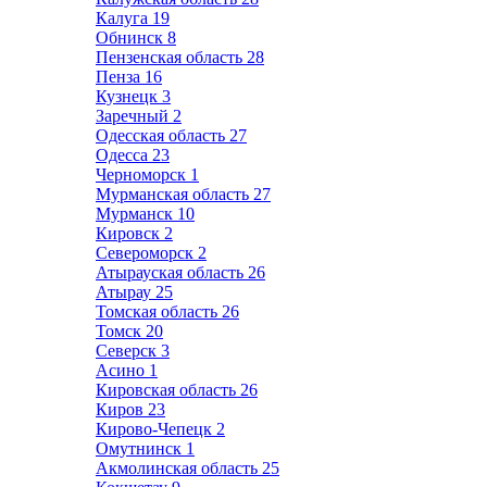
Калуга
19
Обнинск
8
Пензенская область
28
Пенза
16
Кузнецк
3
Заречный
2
Одесская область
27
Одесса
23
Черноморск
1
Мурманская область
27
Мурманск
10
Кировск
2
Североморск
2
Атырауская область
26
Атырау
25
Томская область
26
Томск
20
Северск
3
Асино
1
Кировская область
26
Киров
23
Кирово-Чепецк
2
Омутнинск
1
Акмолинская область
25