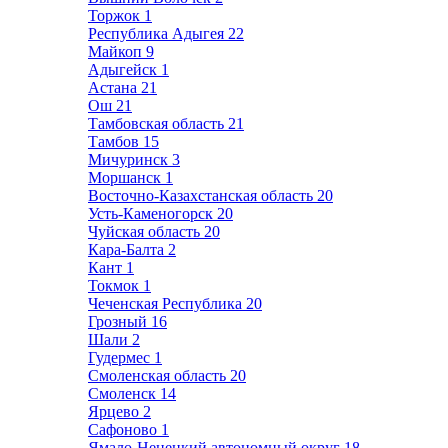
Торжок
1
Республика Адыгея
22
Майкоп
9
Адыгейск
1
Астана
21
Ош
21
Тамбовская область
21
Тамбов
15
Мичуринск
3
Моршанск
1
Восточно-Казахстанская область
20
Усть-Каменогорск
20
Чуйская область
20
Кара-Балта
2
Кант
1
Токмок
1
Чеченская Республика
20
Грозный
16
Шали
2
Гудермес
1
Смоленская область
20
Смоленск
14
Ярцево
2
Сафоново
1
Ямало-Ненецкий автономный округ
18