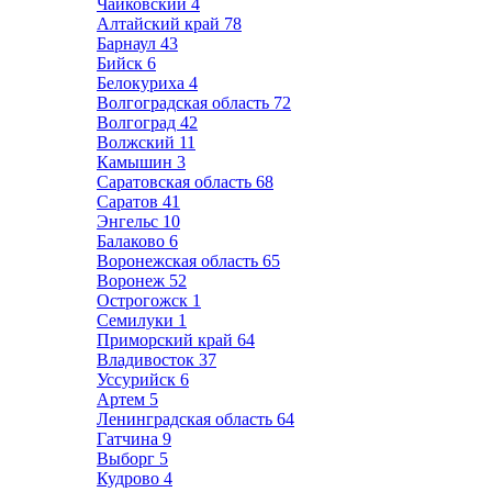
Чайковский
4
Алтайский край
78
Барнаул
43
Бийск
6
Белокуриха
4
Волгоградская область
72
Волгоград
42
Волжский
11
Камышин
3
Саратовская область
68
Саратов
41
Энгельс
10
Балаково
6
Воронежская область
65
Воронеж
52
Острогожск
1
Семилуки
1
Приморский край
64
Владивосток
37
Уссурийск
6
Артем
5
Ленинградская область
64
Гатчина
9
Выборг
5
Кудрово
4