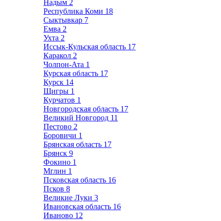
Надым
2
Республика Коми
18
Сыктывкар
7
Емва
2
Ухта
2
Иссык-Кульская область
17
Каракол
2
Чолпон-Ата
1
Курская область
17
Курск
14
Щигры
1
Курчатов
1
Новгородская область
17
Великий Новгород
11
Пестово
2
Боровичи
1
Брянская область
17
Брянск
9
Фокино
1
Мглин
1
Псковская область
16
Псков
8
Великие Луки
3
Ивановская область
16
Иваново
12