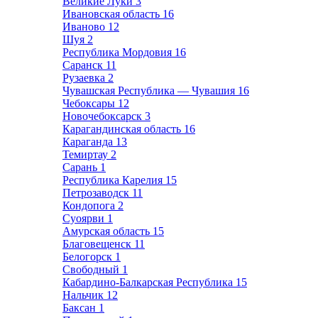
Великие Луки
3
Ивановская область
16
Иваново
12
Шуя
2
Республика Мордовия
16
Саранск
11
Рузаевка
2
Чувашская Республика — Чувашия
16
Чебоксары
12
Новочебоксарск
3
Карагандинская область
16
Караганда
13
Темиртау
2
Сарань
1
Республика Карелия
15
Петрозаводск
11
Кондопога
2
Суоярви
1
Амурская область
15
Благовещенск
11
Белогорск
1
Свободный
1
Кабардино-Балкарская Республика
15
Нальчик
12
Баксан
1