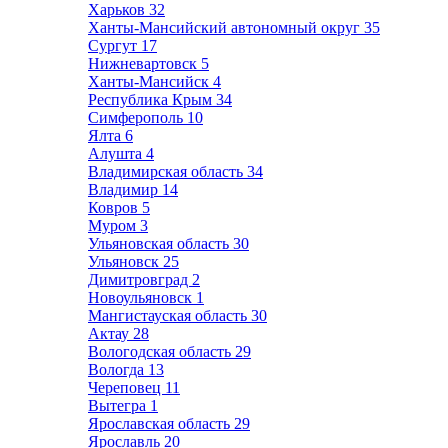
Харьков
32
Ханты-Мансийский автономный округ
35
Сургут
17
Нижневартовск
5
Ханты-Мансийск
4
Республика Крым
34
Симферополь
10
Ялта
6
Алушта
4
Владимирская область
34
Владимир
14
Ковров
5
Муром
3
Ульяновская область
30
Ульяновск
25
Димитровград
2
Новоульяновск
1
Мангистауская область
30
Актау
28
Вологодская область
29
Вологда
13
Череповец
11
Вытегра
1
Ярославская область
29
Ярославль
20