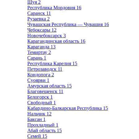
Шуя
2
Республика Мордовия
16
Саранск
11
Рузаевка
2
Чувашская Республика — Чувашия
16
Чебоксары
12
Новочебоксарск
3
Карагандинская область
16
Караганда
13
Темиртау
2
Сарань
1
Республика Карелия
15
Петрозаводск
11
Кондопога
2
Суоярви
1
Амурская область
15
Благовещенск
11
Белогорск
1
Свободный
1
Кабардино-Балкарская Республика
15
Нальчик
12
Баксан
1
Прохладный
1
Абай область
15
Семей
15