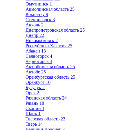
Омутнинск
1
Акмолинская область
25
Кокшетау
9
Степногорск
3
Акколь
2
Днепропетровская область
25
Днепр
22
Новомосковск
2
Республика Хакасия
25
Абакан
13
Саяногорск
4
Черногорск
3
Актюбинская область
25
Актобе
25
Оренбургская область
25
Оренбург
16
Бузулук
2
Орск
2
Рязанская область
24
Рязань
18
Скопин
1
Шацк
1
Тверская область
23
Тверь
14
Вышний Волочёк
2