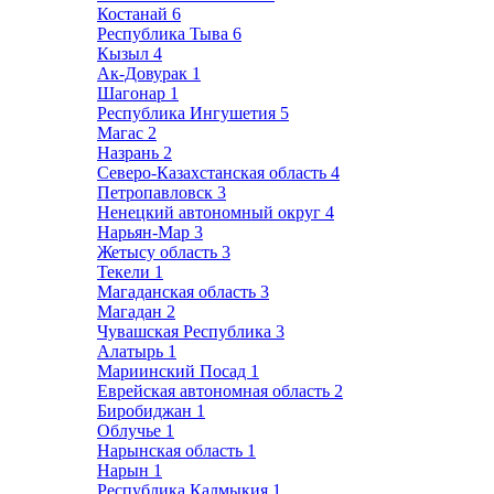
Костанай
6
Республика Тыва
6
Кызыл
4
Ак-Довурак
1
Шагонар
1
Республика Ингушетия
5
Магас
2
Назрань
2
Северо-Казахстанская область
4
Петропавловск
3
Ненецкий автономный округ
4
Нарьян-Мар
3
Жетысу область
3
Текели
1
Магаданская область
3
Магадан
2
Чувашская Республика
3
Алатырь
1
Мариинский Посад
1
Еврейская автономная область
2
Биробиджан
1
Облучье
1
Нарынская область
1
Нарын
1
Республика Калмыкия
1