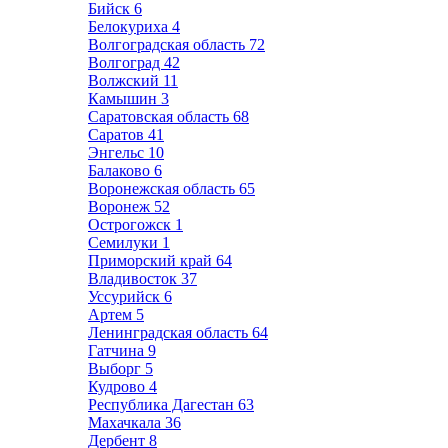
Бийск
6
Белокуриха
4
Волгоградская область
72
Волгоград
42
Волжский
11
Камышин
3
Саратовская область
68
Саратов
41
Энгельс
10
Балаково
6
Воронежская область
65
Воронеж
52
Острогожск
1
Семилуки
1
Приморский край
64
Владивосток
37
Уссурийск
6
Артем
5
Ленинградская область
64
Гатчина
9
Выборг
5
Кудрово
4
Республика Дагестан
63
Махачкала
36
Дербент
8