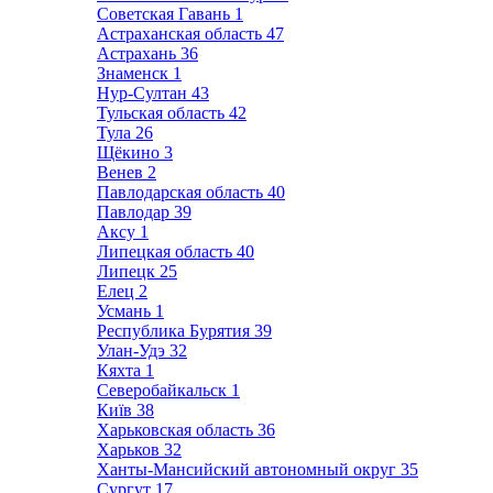
Советская Гавань
1
Астраханская область
47
Астрахань
36
Знаменск
1
Нур-Султан
43
Тульская область
42
Тула
26
Щёкино
3
Венев
2
Павлодарская область
40
Павлодар
39
Аксу
1
Липецкая область
40
Липецк
25
Елец
2
Усмань
1
Республика Бурятия
39
Улан-Удэ
32
Кяхта
1
Северобайкальск
1
Київ
38
Харьковская область
36
Харьков
32
Ханты-Мансийский автономный округ
35
Сургут
17