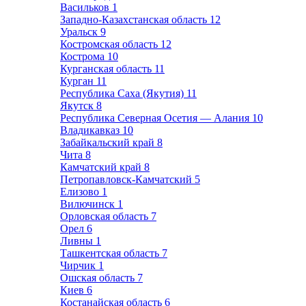
Васильков
1
Западно-Казахстанская область
12
Уральск
9
Костромская область
12
Кострома
10
Курганская область
11
Курган
11
Республика Саха (Якутия)
11
Якутск
8
Республика Северная Осетия — Алания
10
Владикавказ
10
Забайкальский край
8
Чита
8
Камчатский край
8
Петропавловск-Камчатский
5
Елизово
1
Вилючинск
1
Орловская область
7
Орел
6
Ливны
1
Ташкентская область
7
Чирчик
1
Ошская область
7
Киев
6
Костанайская область
6