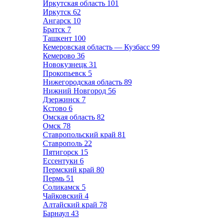
Иркутская область
101
Иркутск
62
Ангарск
10
Братск
7
Ташкент
100
Кемеровская область — Кузбасс
99
Кемерово
36
Новокузнецк
31
Прокопьевск
5
Нижегородская область
89
Нижний Новгород
56
Дзержинск
7
Кстово
6
Омская область
82
Омск
78
Ставропольский край
81
Ставрополь
22
Пятигорск
15
Ессентуки
6
Пермский край
80
Пермь
51
Соликамск
5
Чайковский
4
Алтайский край
78
Барнаул
43