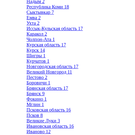
Надым
2
Республика Коми
18
Сыктывкар
7
Емва
2
Ухта
2
Иссык-Кульская область
17
Каракол
2
Чолпон-Ата
1
Курская область
17
Курск
14
Щигры
1
Курчатов
1
Новгородская область
17
Великий Новгород
11
Пестово
2
Боровичи
1
Брянская область
17
Брянск
9
Фокино
1
Мглин
1
Псковская область
16
Псков
8
Великие Луки
3
Ивановская область
16
Иваново
12