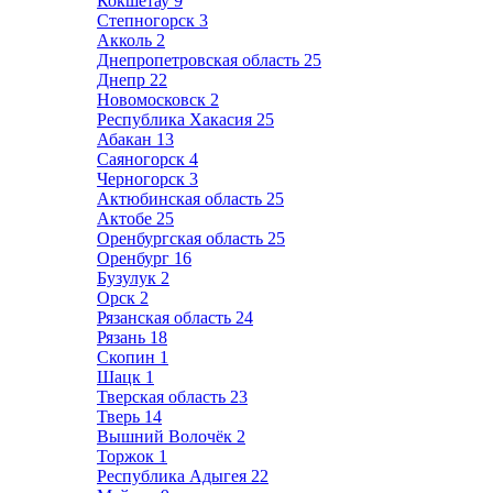
Кокшетау
9
Степногорск
3
Акколь
2
Днепропетровская область
25
Днепр
22
Новомосковск
2
Республика Хакасия
25
Абакан
13
Саяногорск
4
Черногорск
3
Актюбинская область
25
Актобе
25
Оренбургская область
25
Оренбург
16
Бузулук
2
Орск
2
Рязанская область
24
Рязань
18
Скопин
1
Шацк
1
Тверская область
23
Тверь
14
Вышний Волочёк
2
Торжок
1
Республика Адыгея
22