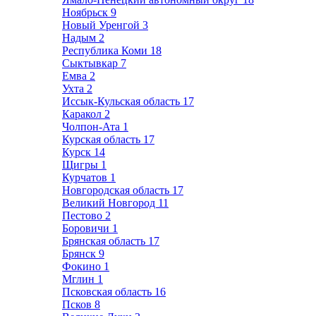
Ноябрьск
9
Новый Уренгой
3
Надым
2
Республика Коми
18
Сыктывкар
7
Емва
2
Ухта
2
Иссык-Кульская область
17
Каракол
2
Чолпон-Ата
1
Курская область
17
Курск
14
Щигры
1
Курчатов
1
Новгородская область
17
Великий Новгород
11
Пестово
2
Боровичи
1
Брянская область
17
Брянск
9
Фокино
1
Мглин
1
Псковская область
16
Псков
8