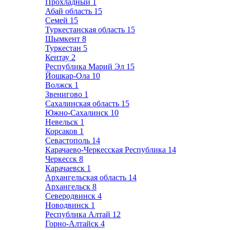
Прохладный
1
Абай область
15
Семей
15
Туркестанская область
15
Шымкент
8
Туркестан
5
Кентау
2
Республика Марий Эл
15
Йошкар-Ола
10
Волжск
1
Звенигово
1
Сахалинская область
15
Южно-Сахалинск
10
Невельск
1
Корсаков
1
Севастополь
14
Карачаево-Черкесская Республика
14
Черкесск
8
Карачаевск
1
Архангельская область
14
Архангельск
8
Северодвинск
4
Новодвинск
1
Республика Алтай
12
Горно-Алтайск
4