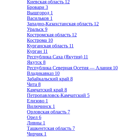
Киевская область
12
Бровари
3
Вышгород
1
Васильков
1
Западно-Казахстанская область
12
Уральск
9
Костромская область
12
Кострома
10
Курганская область
11
Курган
11
Республика Саха (Якутия)
11
Якутск
8
Республика Северная Осетия — Алания
10
Владикавказ
10
Забайкальский край
8
Чита
8
Камчатский край
8
Петропавловск-Камчатский
5
Елизово
1
Вилючинск
1
Орловская область
7
Орел
6
Ливны
1
Ташкентская область
7
Чирчик
1