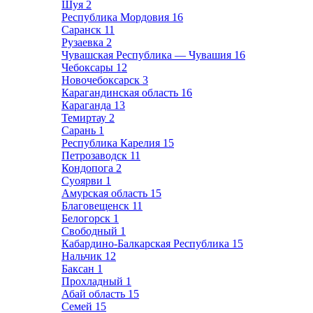
Шуя
2
Республика Мордовия
16
Саранск
11
Рузаевка
2
Чувашская Республика — Чувашия
16
Чебоксары
12
Новочебоксарск
3
Карагандинская область
16
Караганда
13
Темиртау
2
Сарань
1
Республика Карелия
15
Петрозаводск
11
Кондопога
2
Суоярви
1
Амурская область
15
Благовещенск
11
Белогорск
1
Свободный
1
Кабардино-Балкарская Республика
15
Нальчик
12
Баксан
1
Прохладный
1
Абай область
15
Семей
15