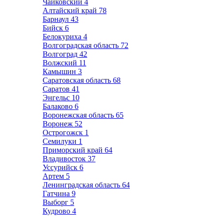
Чайковский
4
Алтайский край
78
Барнаул
43
Бийск
6
Белокуриха
4
Волгоградская область
72
Волгоград
42
Волжский
11
Камышин
3
Саратовская область
68
Саратов
41
Энгельс
10
Балаково
6
Воронежская область
65
Воронеж
52
Острогожск
1
Семилуки
1
Приморский край
64
Владивосток
37
Уссурийск
6
Артем
5
Ленинградская область
64
Гатчина
9
Выборг
5
Кудрово
4