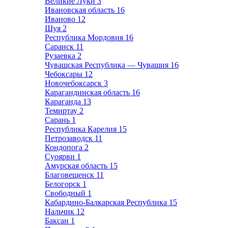
Великие Луки
3
Ивановская область
16
Иваново
12
Шуя
2
Республика Мордовия
16
Саранск
11
Рузаевка
2
Чувашская Республика — Чувашия
16
Чебоксары
12
Новочебоксарск
3
Карагандинская область
16
Караганда
13
Темиртау
2
Сарань
1
Республика Карелия
15
Петрозаводск
11
Кондопога
2
Суоярви
1
Амурская область
15
Благовещенск
11
Белогорск
1
Свободный
1
Кабардино-Балкарская Республика
15
Нальчик
12
Баксан
1