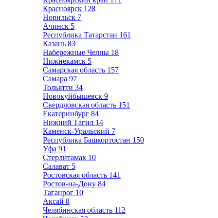
Красноярск
128
Норильск
7
Ачинск
5
Республика Татарстан
161
Казань
83
Набережные Челны
18
Нижнекамск
5
Самарская область
157
Самара
97
Тольятти
34
Новокуйбышевск
9
Свердловская область
151
Екатеринбург
84
Нижний Тагил
14
Каменск-Уральский
7
Республика Башкортостан
150
Уфа
91
Стерлитамак
10
Салават
5
Ростовская область
141
Ростов-на-Дону
84
Таганрог
10
Аксай
8
Челябинская область
112