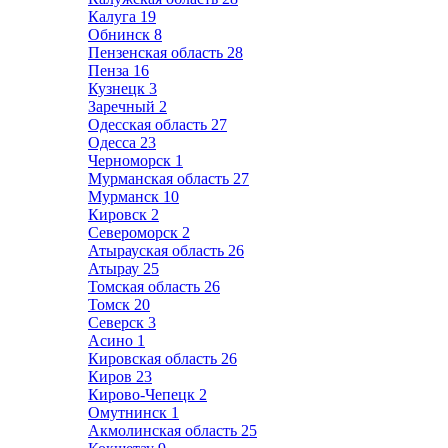
Калуга
19
Обнинск
8
Пензенская область
28
Пенза
16
Кузнецк
3
Заречный
2
Одесская область
27
Одесса
23
Черноморск
1
Мурманская область
27
Мурманск
10
Кировск
2
Североморск
2
Атырауская область
26
Атырау
25
Томская область
26
Томск
20
Северск
3
Асино
1
Кировская область
26
Киров
23
Кирово-Чепецк
2
Омутнинск
1
Акмолинская область
25