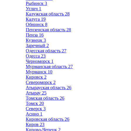
Рыбинск
3
Углич
1
Калужская область
28
Калуга
19
Обнинск
8
Пензенская область
28
Пенза
16
Кузнецк
3
Заречный
2
Одесская область
27
Одесса
23
Черноморск
1
Мурманская область
27
Мурманск
10
Кировск
2
Североморск
2
Атырауская область
26
Атырау
25
Томская область
26
Томск
20
Северск
3
Асино
1
Кировская область
26
Киров
23
Кирово-Чепецк
2