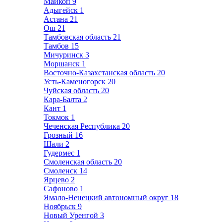
Майкоп
9
Адыгейск
1
Астана
21
Ош
21
Тамбовская область
21
Тамбов
15
Мичуринск
3
Моршанск
1
Восточно-Казахстанская область
20
Усть-Каменогорск
20
Чуйская область
20
Кара-Балта
2
Кант
1
Токмок
1
Чеченская Республика
20
Грозный
16
Шали
2
Гудермес
1
Смоленская область
20
Смоленск
14
Ярцево
2
Сафоново
1
Ямало-Ненецкий автономный округ
18
Ноябрьск
9
Новый Уренгой
3