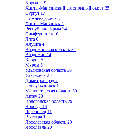
Харьков
32
Ханты-Мансийский автономный округ
35
Сургут
17
Нижневартовск
5
Ханты-Мансийск
4
Республика Крым
34
Симферополь
10
Ялта
6
Алушта
4
Владимирская область
34
Владимир
14
Ковров
5
Муром
3
Ульяновская область
30
Ульяновск
25
Димитровград
2
Новоульяновск
1
Мангистауская область
30
Актау
28
Вологодская область
29
Вологда
13
Череповец
11
Вытегра
1
Ярославская область
29
Ярославль
20