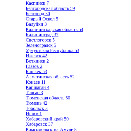
Каспийск
7
Белгородская область
59
Белгород
30
Старый Оскол
5
Валуйки
3
Калининградская область
54
Калининград
37
Светлогорск
5
Зеленоградск
5
Удмуртская Республика
53
Ижевск
42
Воткинск
2
Глазов
2
Бишкек
53
Алматинская область
52
Конаев
11
Капшагай
4
Талгар
3
Тюменская область
50
Тюмень
42
Тобольск
3
Ишим
1
Хабаровский край
50
Хабаровск
37
Комсомольск-на-Амуре
8