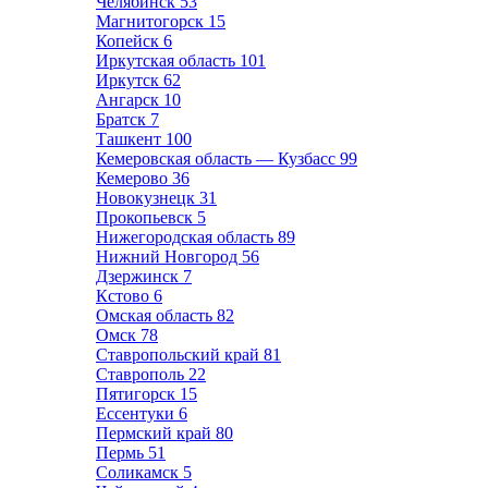
Челябинск
53
Магнитогорск
15
Копейск
6
Иркутская область
101
Иркутск
62
Ангарск
10
Братск
7
Ташкент
100
Кемеровская область — Кузбасс
99
Кемерово
36
Новокузнецк
31
Прокопьевск
5
Нижегородская область
89
Нижний Новгород
56
Дзержинск
7
Кстово
6
Омская область
82
Омск
78
Ставропольский край
81
Ставрополь
22
Пятигорск
15
Ессентуки
6
Пермский край
80
Пермь
51
Соликамск
5