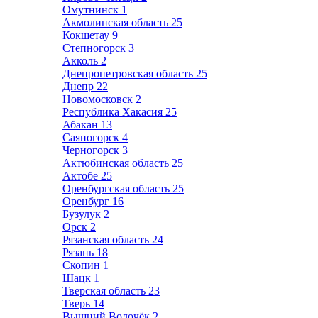
Омутнинск
1
Акмолинская область
25
Кокшетау
9
Степногорск
3
Акколь
2
Днепропетровская область
25
Днепр
22
Новомосковск
2
Республика Хакасия
25
Абакан
13
Саяногорск
4
Черногорск
3
Актюбинская область
25
Актобе
25
Оренбургская область
25
Оренбург
16
Бузулук
2
Орск
2
Рязанская область
24
Рязань
18
Скопин
1
Шацк
1
Тверская область
23
Тверь
14
Вышний Волочёк
2