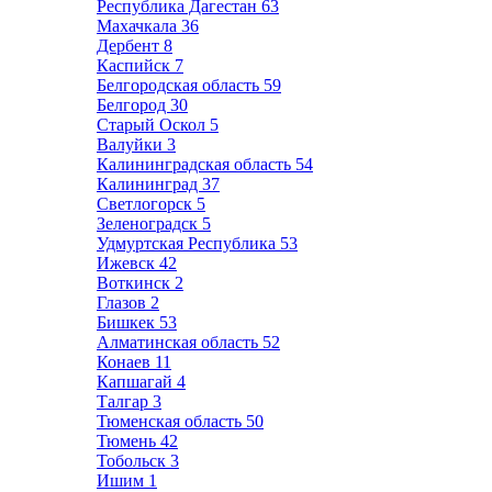
Республика Дагестан
63
Махачкала
36
Дербент
8
Каспийск
7
Белгородская область
59
Белгород
30
Старый Оскол
5
Валуйки
3
Калининградская область
54
Калининград
37
Светлогорск
5
Зеленоградск
5
Удмуртская Республика
53
Ижевск
42
Воткинск
2
Глазов
2
Бишкек
53
Алматинская область
52
Конаев
11
Капшагай
4
Талгар
3
Тюменская область
50
Тюмень
42
Тобольск
3
Ишим
1