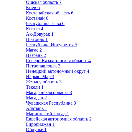
Ошская область
7
Киев
6
Костанайская область
6
Костанай
6
Республика Тыва
6
Кызыл
4
Ак-Довурак
1
Шагонар
1
Республика Ингушетия
5
Магас
2
Назрань
2
Северо-Казахстанская область
4
Петропавловск
3
Ненецкий автономный округ
4
Нарьян-Мар
3
Жетысу область
3
Текели
1
Магаданская область
3
Магадан
2
Чувашская Республика
3
Алатырь
1
Мариинский Посад
1
Еврейская автономная область
2
Биробиджан
1
Облучье
1