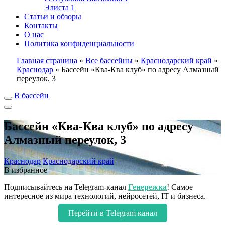
Элиста
1
Статьи и обзоры
Контакты
О нас
Политика конфиденциальности
Главная страница
»
Все бассейны
»
Краснодарский край
»
Краснодар
»
Бассейн «Ква-Ква клуб» по адресу Алмазный
переулок, 3
В бассейн
Бассейн «Ква-Ква клуб» по адресу
Алмазный переулок, 3
Краснодар
Краснодарский край
В избранное
Подписывайтесь на Telegram-канал
Генережка
! Самое
интересное из мира технологий, нейросетей, IT и бизнеса.
Перейти в Telegram канал