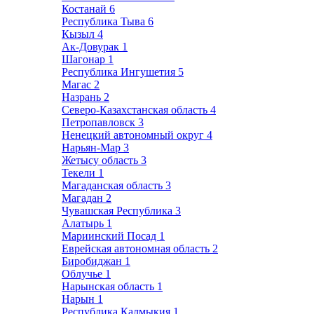
Костанай
6
Республика Тыва
6
Кызыл
4
Ак-Довурак
1
Шагонар
1
Республика Ингушетия
5
Магас
2
Назрань
2
Северо-Казахстанская область
4
Петропавловск
3
Ненецкий автономный округ
4
Нарьян-Мар
3
Жетысу область
3
Текели
1
Магаданская область
3
Магадан
2
Чувашская Республика
3
Алатырь
1
Мариинский Посад
1
Еврейская автономная область
2
Биробиджан
1
Облучье
1
Нарынская область
1
Нарын
1
Республика Калмыкия
1