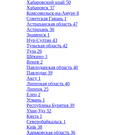
Хабаровский край
50
Хабаровск
37
Комсомольск-на-Амуре
8
Советская Гавань
1
Астраханская область
47
Астрахань
36
Знаменск
1
Нур-Султан
43
Тульская область
42
Тула
26
Щёкино
3
Венев
2
Павлодарская область
40
Павлодар
39
Аксу
1
Липецкая область
40
Липецк
25
Елец
2
Усмань
1
Республика Бурятия
39
Улан-Удэ
32
Кяхта
1
Северобайкальск
1
Київ
38
Харьковская область
36