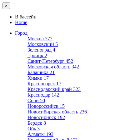
×
В бассейн
Home
Город
Москва
777
Московский
5
Зеленоград
4
Троицк
2
Санкт-Петербург
452
Московская область
342
Балашиха
21
Химки
17
Красногорск
17
Краснодарский край
323
Краснодар
142
Сочи
50
Новороссийск
15
Новосибирская область
236
Новосибирск
192
Бердск
8
Обь
3
Алматы
193
Красноярский край
171