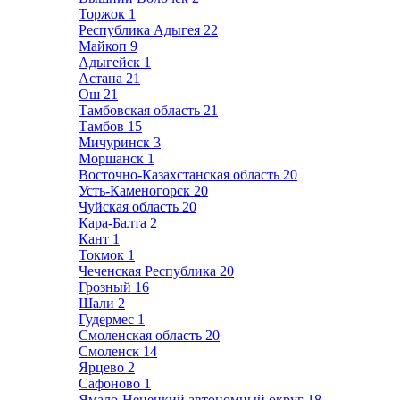
Торжок
1
Республика Адыгея
22
Майкоп
9
Адыгейск
1
Астана
21
Ош
21
Тамбовская область
21
Тамбов
15
Мичуринск
3
Моршанск
1
Восточно-Казахстанская область
20
Усть-Каменогорск
20
Чуйская область
20
Кара-Балта
2
Кант
1
Токмок
1
Чеченская Республика
20
Грозный
16
Шали
2
Гудермес
1
Смоленская область
20
Смоленск
14
Ярцево
2
Сафоново
1
Ямало-Ненецкий автономный округ
18