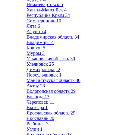
Нижневартовск
5
Ханты-Мансийск
4
Республика Крым
34
Симферополь
10
Ялта
6
Алушта
4
Владимирская область
34
Владимир
14
Ковров
5
Муром
3
Ульяновская область
30
Ульяновск
25
Димитровград
2
Новоульяновск
1
Мангистауская область
30
Актау
28
Вологодская область
29
Вологда
13
Череповец
11
Вытегра
1
Ярославская область
29
Ярославль
20
Рыбинск
3
Углич
1
Калужская область
28