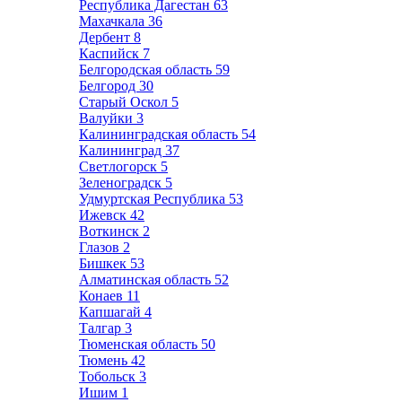
Республика Дагестан
63
Махачкала
36
Дербент
8
Каспийск
7
Белгородская область
59
Белгород
30
Старый Оскол
5
Валуйки
3
Калининградская область
54
Калининград
37
Светлогорск
5
Зеленоградск
5
Удмуртская Республика
53
Ижевск
42
Воткинск
2
Глазов
2
Бишкек
53
Алматинская область
52
Конаев
11
Капшагай
4
Талгар
3
Тюменская область
50
Тюмень
42
Тобольск
3
Ишим
1