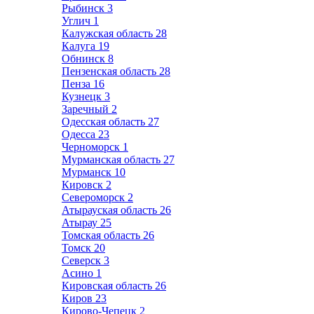
Рыбинск
3
Углич
1
Калужская область
28
Калуга
19
Обнинск
8
Пензенская область
28
Пенза
16
Кузнецк
3
Заречный
2
Одесская область
27
Одесса
23
Черноморск
1
Мурманская область
27
Мурманск
10
Кировск
2
Североморск
2
Атырауская область
26
Атырау
25
Томская область
26
Томск
20
Северск
3
Асино
1
Кировская область
26
Киров
23
Кирово-Чепецк
2