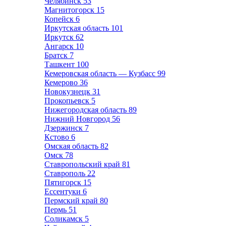
Челябинск
53
Магнитогорск
15
Копейск
6
Иркутская область
101
Иркутск
62
Ангарск
10
Братск
7
Ташкент
100
Кемеровская область — Кузбасс
99
Кемерово
36
Новокузнецк
31
Прокопьевск
5
Нижегородская область
89
Нижний Новгород
56
Дзержинск
7
Кстово
6
Омская область
82
Омск
78
Ставропольский край
81
Ставрополь
22
Пятигорск
15
Ессентуки
6
Пермский край
80
Пермь
51
Соликамск
5