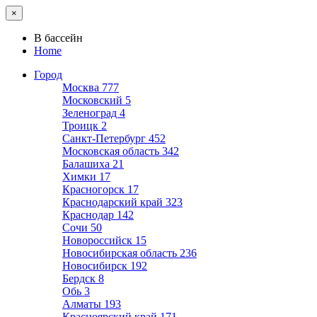
×
В бассейн
Home
Город
Москва
777
Московский
5
Зеленоград
4
Троицк
2
Санкт-Петербург
452
Московская область
342
Балашиха
21
Химки
17
Красногорск
17
Краснодарский край
323
Краснодар
142
Сочи
50
Новороссийск
15
Новосибирская область
236
Новосибирск
192
Бердск
8
Обь
3
Алматы
193
Красноярский край
171