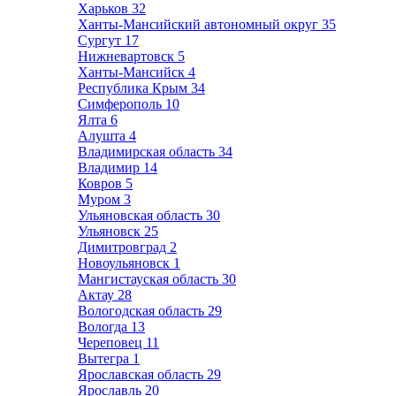
Харьков
32
Ханты-Мансийский автономный округ
35
Сургут
17
Нижневартовск
5
Ханты-Мансийск
4
Республика Крым
34
Симферополь
10
Ялта
6
Алушта
4
Владимирская область
34
Владимир
14
Ковров
5
Муром
3
Ульяновская область
30
Ульяновск
25
Димитровград
2
Новоульяновск
1
Мангистауская область
30
Актау
28
Вологодская область
29
Вологда
13
Череповец
11
Вытегра
1
Ярославская область
29
Ярославль
20