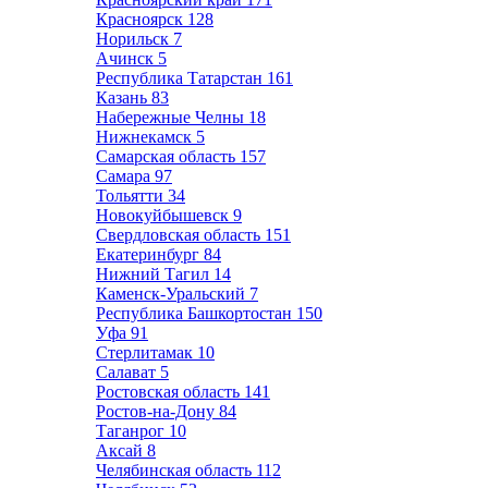
Красноярск
128
Норильск
7
Ачинск
5
Республика Татарстан
161
Казань
83
Набережные Челны
18
Нижнекамск
5
Самарская область
157
Самара
97
Тольятти
34
Новокуйбышевск
9
Свердловская область
151
Екатеринбург
84
Нижний Тагил
14
Каменск-Уральский
7
Республика Башкортостан
150
Уфа
91
Стерлитамак
10
Салават
5
Ростовская область
141
Ростов-на-Дону
84
Таганрог
10
Аксай
8
Челябинская область
112