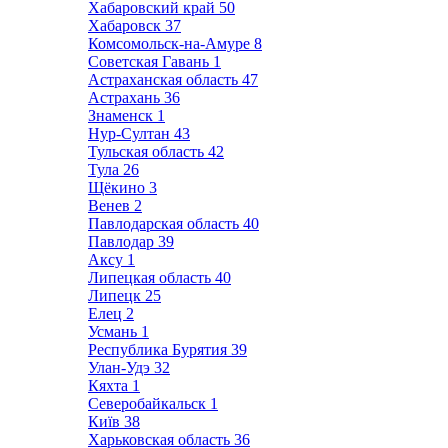
Хабаровский край
50
Хабаровск
37
Комсомольск-на-Амуре
8
Советская Гавань
1
Астраханская область
47
Астрахань
36
Знаменск
1
Нур-Султан
43
Тульская область
42
Тула
26
Щёкино
3
Венев
2
Павлодарская область
40
Павлодар
39
Аксу
1
Липецкая область
40
Липецк
25
Елец
2
Усмань
1
Республика Бурятия
39
Улан-Удэ
32
Кяхта
1
Северобайкальск
1
Київ
38
Харьковская область
36