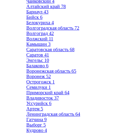
Чайковский
4
Алтайский край
78
Барнаул
43
Бийск
6
Белокуриха
4
Волгоградская область
72
Волгоград
42
Волжский
11
Камышин
3
Саратовская область
68
Саратов
41
Энгельс
10
Балаково
6
Воронежская область
65
Воронеж
52
Острогожск
1
Семилуки
1
Приморский край
64
Владивосток
37
Уссурийск
6
Артем
5
Ленинградская область
64
Гатчина
9
Выборг
5
Кудрово
4