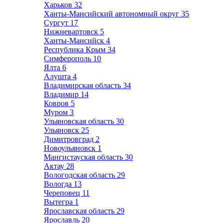
Харьков
32
Ханты-Мансийский автономный округ
35
Сургут
17
Нижневартовск
5
Ханты-Мансийск
4
Республика Крым
34
Симферополь
10
Ялта
6
Алушта
4
Владимирская область
34
Владимир
14
Ковров
5
Муром
3
Ульяновская область
30
Ульяновск
25
Димитровград
2
Новоульяновск
1
Мангистауская область
30
Актау
28
Вологодская область
29
Вологда
13
Череповец
11
Вытегра
1
Ярославская область
29
Ярославль
20