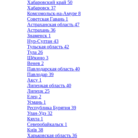
Хабаровский край
50
Хабаровск
37
Комсомольск-на-Амуре
8
Советская Гавань
1
Астраханская область
47
Астрахань
36
Знаменск
1
Нур-Султан
43
Тульская область
42
Тула
26
Щёкино
3
Венев
2
Павлодарская область
40
Павлодар
39
Аксу
1
Липецкая область
40
Липецк
25
Елец
2
Усмань
1
Республика Бурятия
39
Улан-Удэ
32
Кяхта
1
Северобайкальск
1
Київ
38
Харьковская область
36