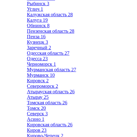
Рыбинск
3
Углич
1
Калужская область
28
Калуга
19
Обнинск
8
Пензенская область
28
Пенза
16
Кузнецк
3
Заречный
2
Одесская область
27
Одесса
23
Черноморск
1
Мурманская область
27
Мурманск
10
Кировск
2
Североморск
2
Атырауская область
26
Атырау
25
Томская область
26
Томск
20
Северск
3
Асино
1
Кировская область
26
Киров
23
Кирово-Чепецк
2