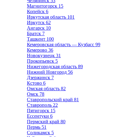
Челябинск
53
Магнитогорск
15
Копейск
6
Иркутская область
101
Иркутск
62
Ангарск
10
Братск
7
Ташкент
100
Кемеровская область — Кузбасс
99
Кемерово
36
Новокузнецк
31
Прокопьевск
5
Нижегородская область
89
Нижний Новгород
56
Дзержинск
7
Кстово
6
Омская область
82
Омск
78
Ставропольский край
81
Ставрополь
22
Пятигорск
15
Ессентуки
6
Пермский край
80
Пермь
51
Соликамск
5