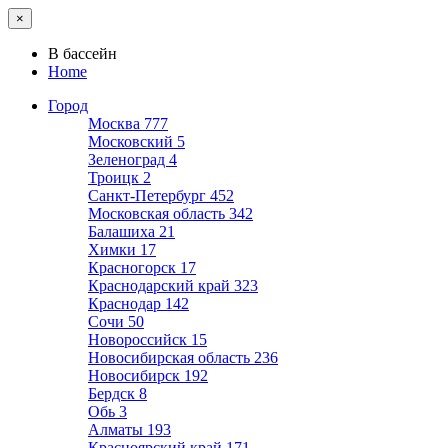
×
В бассейн
Home
Город
Москва
777
Московский
5
Зеленоград
4
Троицк
2
Санкт-Петербург
452
Московская область
342
Балашиха
21
Химки
17
Красногорск
17
Краснодарский край
323
Краснодар
142
Сочи
50
Новороссийск
15
Новосибирская область
236
Новосибирск
192
Бердск
8
Обь
3
Алматы
193
Красноярский край
171