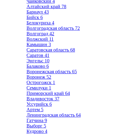
Чайковский
4
Алтайский край
78
Барнаул
43
Бийск
6
Белокуриха
4
Волгоградская область
72
Волгоград
42
Волжский
11
Камышин
3
Саратовская область
68
Саратов
41
Энгельс
10
Балаково
6
Воронежская область
65
Воронеж
52
Острогожск
1
Семилуки
1
Приморский край
64
Владивосток
37
Уссурийск
6
Артем
5
Ленинградская область
64
Гатчина
9
Выборг
5
Кудрово
4