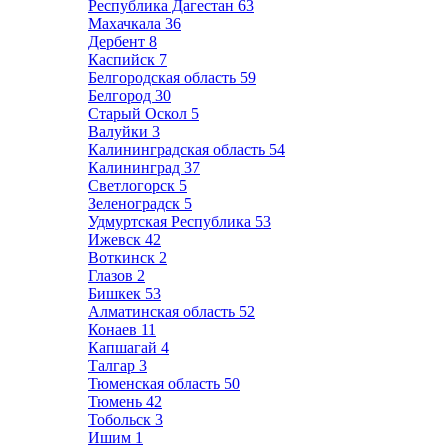
Республика Дагестан
63
Махачкала
36
Дербент
8
Каспийск
7
Белгородская область
59
Белгород
30
Старый Оскол
5
Валуйки
3
Калининградская область
54
Калининград
37
Светлогорск
5
Зеленоградск
5
Удмуртская Республика
53
Ижевск
42
Воткинск
2
Глазов
2
Бишкек
53
Алматинская область
52
Конаев
11
Капшагай
4
Талгар
3
Тюменская область
50
Тюмень
42
Тобольск
3
Ишим
1