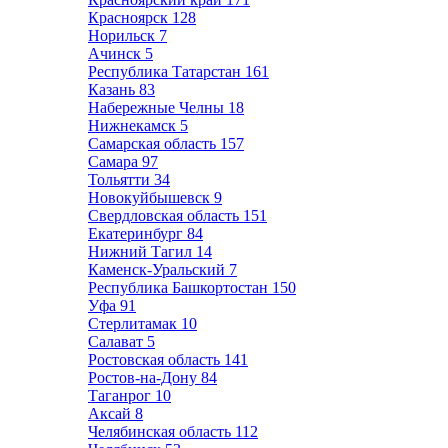
Красноярск
128
Норильск
7
Ачинск
5
Республика Татарстан
161
Казань
83
Набережные Челны
18
Нижнекамск
5
Самарская область
157
Самара
97
Тольятти
34
Новокуйбышевск
9
Свердловская область
151
Екатеринбург
84
Нижний Тагил
14
Каменск-Уральский
7
Республика Башкортостан
150
Уфа
91
Стерлитамак
10
Салават
5
Ростовская область
141
Ростов-на-Дону
84
Таганрог
10
Аксай
8
Челябинская область
112