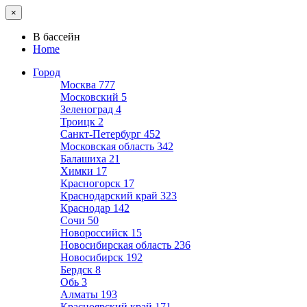
×
В бассейн
Home
Город
Москва
777
Московский
5
Зеленоград
4
Троицк
2
Санкт-Петербург
452
Московская область
342
Балашиха
21
Химки
17
Красногорск
17
Краснодарский край
323
Краснодар
142
Сочи
50
Новороссийск
15
Новосибирская область
236
Новосибирск
192
Бердск
8
Обь
3
Алматы
193
Красноярский край
171