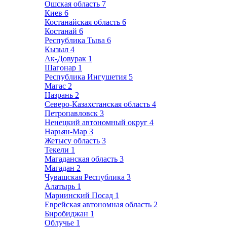
Ошская область
7
Киев
6
Костанайская область
6
Костанай
6
Республика Тыва
6
Кызыл
4
Ак-Довурак
1
Шагонар
1
Республика Ингушетия
5
Магас
2
Назрань
2
Северо-Казахстанская область
4
Петропавловск
3
Ненецкий автономный округ
4
Нарьян-Мар
3
Жетысу область
3
Текели
1
Магаданская область
3
Магадан
2
Чувашская Республика
3
Алатырь
1
Мариинский Посад
1
Еврейская автономная область
2
Биробиджан
1
Облучье
1