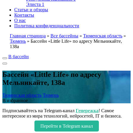
Элиста
1
Статьи и обзоры
Контакты
О нас
Политика конфиденциальности
Главная страница
»
Все бассейны
»
Тюменская область
»
Тюмень
»
Бассейн «Little Life» по адресу Мельникайте,
138а
В бассейн
Бассейн «Little Life» по адресу
Мельникайте, 138а
Тюменская область
Тюмень
В избранное
Подписывайтесь на Telegram-канал
Генережка
! Самое
интересное из мира технологий, нейросетей, IT и бизнеса.
Перейти в Telegram канал