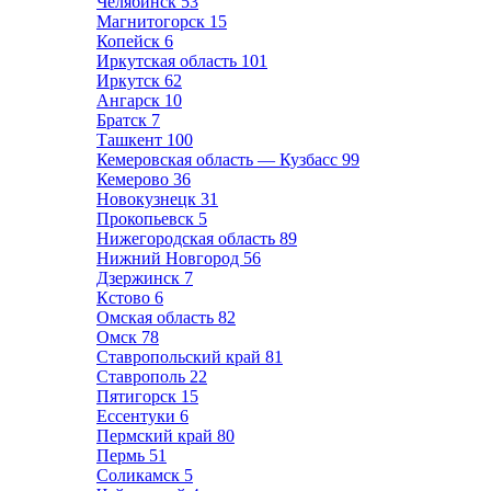
Челябинск
53
Магнитогорск
15
Копейск
6
Иркутская область
101
Иркутск
62
Ангарск
10
Братск
7
Ташкент
100
Кемеровская область — Кузбасс
99
Кемерово
36
Новокузнецк
31
Прокопьевск
5
Нижегородская область
89
Нижний Новгород
56
Дзержинск
7
Кстово
6
Омская область
82
Омск
78
Ставропольский край
81
Ставрополь
22
Пятигорск
15
Ессентуки
6
Пермский край
80
Пермь
51
Соликамск
5