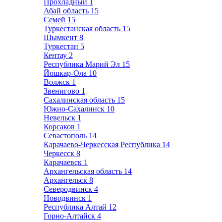
Прохладный
1
Абай область
15
Семей
15
Туркестанская область
15
Шымкент
8
Туркестан
5
Кентау
2
Республика Марий Эл
15
Йошкар-Ола
10
Волжск
1
Звенигово
1
Сахалинская область
15
Южно-Сахалинск
10
Невельск
1
Корсаков
1
Севастополь
14
Карачаево-Черкесская Республика
14
Черкесск
8
Карачаевск
1
Архангельская область
14
Архангельск
8
Северодвинск
4
Новодвинск
1
Республика Алтай
12
Горно-Алтайск
4