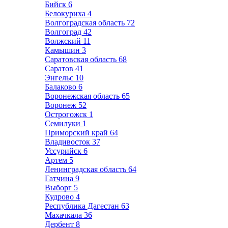
Бийск
6
Белокуриха
4
Волгоградская область
72
Волгоград
42
Волжский
11
Камышин
3
Саратовская область
68
Саратов
41
Энгельс
10
Балаково
6
Воронежская область
65
Воронеж
52
Острогожск
1
Семилуки
1
Приморский край
64
Владивосток
37
Уссурийск
6
Артем
5
Ленинградская область
64
Гатчина
9
Выборг
5
Кудрово
4
Республика Дагестан
63
Махачкала
36
Дербент
8