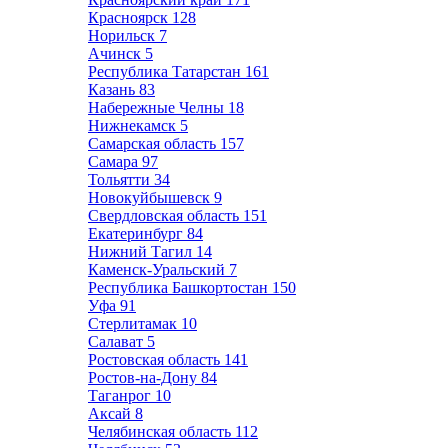
Красноярск
128
Норильск
7
Ачинск
5
Республика Татарстан
161
Казань
83
Набережные Челны
18
Нижнекамск
5
Самарская область
157
Самара
97
Тольятти
34
Новокуйбышевск
9
Свердловская область
151
Екатеринбург
84
Нижний Тагил
14
Каменск-Уральский
7
Республика Башкортостан
150
Уфа
91
Стерлитамак
10
Салават
5
Ростовская область
141
Ростов-на-Дону
84
Таганрог
10
Аксай
8
Челябинская область
112