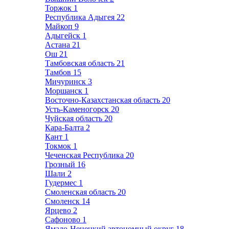
Торжок
1
Республика Адыгея
22
Майкоп
9
Адыгейск
1
Астана
21
Ош
21
Тамбовская область
21
Тамбов
15
Мичуринск
3
Моршанск
1
Восточно-Казахстанская область
20
Усть-Каменогорск
20
Чуйская область
20
Кара-Балта
2
Кант
1
Токмок
1
Чеченская Республика
20
Грозный
16
Шали
2
Гудермес
1
Смоленская область
20
Смоленск
14
Ярцево
2
Сафоново
1
Ямало-Ненецкий автономный округ
18