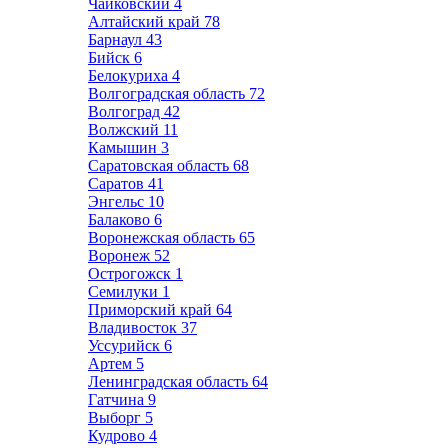
Чайковский
4
Алтайский край
78
Барнаул
43
Бийск
6
Белокуриха
4
Волгоградская область
72
Волгоград
42
Волжский
11
Камышин
3
Саратовская область
68
Саратов
41
Энгельс
10
Балаково
6
Воронежская область
65
Воронеж
52
Острогожск
1
Семилуки
1
Приморский край
64
Владивосток
37
Уссурийск
6
Артем
5
Ленинградская область
64
Гатчина
9
Выборг
5
Кудрово
4