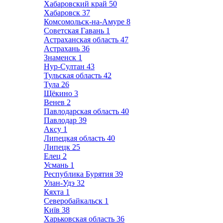
Хабаровский край
50
Хабаровск
37
Комсомольск-на-Амуре
8
Советская Гавань
1
Астраханская область
47
Астрахань
36
Знаменск
1
Нур-Султан
43
Тульская область
42
Тула
26
Щёкино
3
Венев
2
Павлодарская область
40
Павлодар
39
Аксу
1
Липецкая область
40
Липецк
25
Елец
2
Усмань
1
Республика Бурятия
39
Улан-Удэ
32
Кяхта
1
Северобайкальск
1
Київ
38
Харьковская область
36