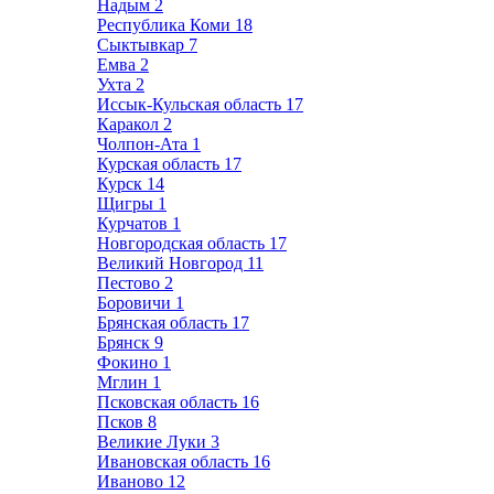
Надым
2
Республика Коми
18
Сыктывкар
7
Емва
2
Ухта
2
Иссык-Кульская область
17
Каракол
2
Чолпон-Ата
1
Курская область
17
Курск
14
Щигры
1
Курчатов
1
Новгородская область
17
Великий Новгород
11
Пестово
2
Боровичи
1
Брянская область
17
Брянск
9
Фокино
1
Мглин
1
Псковская область
16
Псков
8
Великие Луки
3
Ивановская область
16
Иваново
12