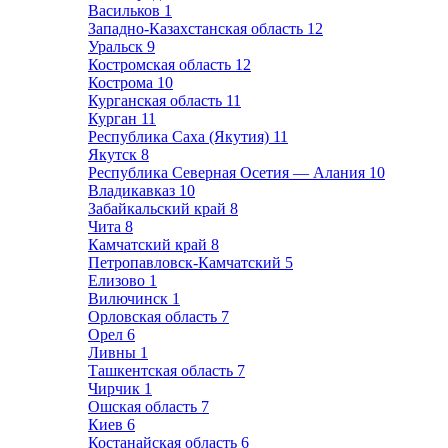
Васильков
1
Западно-Казахстанская область
12
Уральск
9
Костромская область
12
Кострома
10
Курганская область
11
Курган
11
Республика Саха (Якутия)
11
Якутск
8
Республика Северная Осетия — Алания
10
Владикавказ
10
Забайкальский край
8
Чита
8
Камчатский край
8
Петропавловск-Камчатский
5
Елизово
1
Вилючинск
1
Орловская область
7
Орел
6
Ливны
1
Ташкентская область
7
Чирчик
1
Ошская область
7
Киев
6
Костанайская область
6