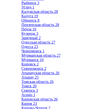
Рыбинск
3
Углич
1
Калужская область
28
Калуга
19
Обнинск
8
Пензенская область
28
Пенза
16
Кузнецк
3
Заречный
2
Одесская область
27
Одесса
23
Черноморск
1
Мурманская область
27
Мурманск
10
Кировск
2
Североморск
2
Атырауская область
26
Атырау
25
Томская область
26
Томск
20
Северск
3
Асино
1
Кировская область
26
Киров
23
Кирово-Чепецк
2