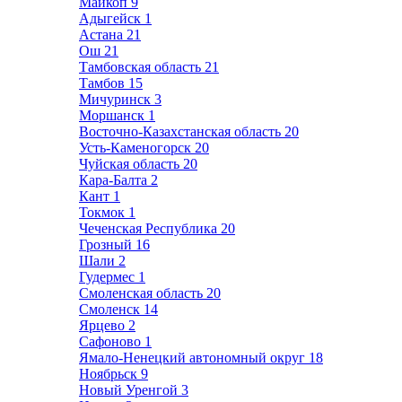
Майкоп
9
Адыгейск
1
Астана
21
Ош
21
Тамбовская область
21
Тамбов
15
Мичуринск
3
Моршанск
1
Восточно-Казахстанская область
20
Усть-Каменогорск
20
Чуйская область
20
Кара-Балта
2
Кант
1
Токмок
1
Чеченская Республика
20
Грозный
16
Шали
2
Гудермес
1
Смоленская область
20
Смоленск
14
Ярцево
2
Сафоново
1
Ямало-Ненецкий автономный округ
18
Ноябрьск
9
Новый Уренгой
3