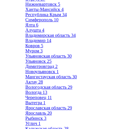
Нижневартовск
5
Ханты-Мансийск
4
Республика Крым
34
Симферополь
10
Ялта
6
Алушта
4
Владимирская область
34
Владимир
14
Ковров
5
Муром
3
Ульяновская область
30
Ульяновск
25
Димитровград
2
Новоульяновск
1
Мангистауская область
30
Актау
28
Вологодская область
29
Вологда
13
Череповец
11
Вытегра
1
Ярославская область
29
Ярославль
20
Рыбинск
3
Углич
1
Калужская область
28