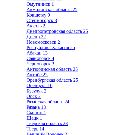
Омутнинск
1
Акмолинская область
25
Кокшетау
9
Степногорск
3
Акколь
2
Днепропетровская область
25
Днепр
22
Новомосковск
2
Республика Хакасия
25
Абакан
13
Саяногорск
4
Черногорск
3
Актюбинская область
25
Актобе
25
Оренбургская область
25
Оренбург
16
Бузулук
2
Орск
2
Рязанская область
24
Рязань
18
Скопин
1
Шацк
1
Тверская область
23
Тверь
14
Вышний Волочёк
2