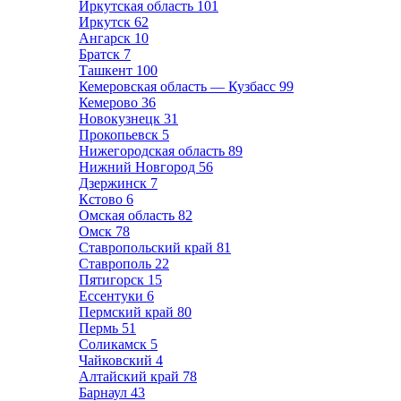
Иркутская область
101
Иркутск
62
Ангарск
10
Братск
7
Ташкент
100
Кемеровская область — Кузбасс
99
Кемерово
36
Новокузнецк
31
Прокопьевск
5
Нижегородская область
89
Нижний Новгород
56
Дзержинск
7
Кстово
6
Омская область
82
Омск
78
Ставропольский край
81
Ставрополь
22
Пятигорск
15
Ессентуки
6
Пермский край
80
Пермь
51
Соликамск
5
Чайковский
4
Алтайский край
78
Барнаул
43