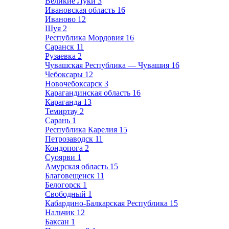
Великие Луки
3
Ивановская область
16
Иваново
12
Шуя
2
Республика Мордовия
16
Саранск
11
Рузаевка
2
Чувашская Республика — Чувашия
16
Чебоксары
12
Новочебоксарск
3
Карагандинская область
16
Караганда
13
Темиртау
2
Сарань
1
Республика Карелия
15
Петрозаводск
11
Кондопога
2
Суоярви
1
Амурская область
15
Благовещенск
11
Белогорск
1
Свободный
1
Кабардино-Балкарская Республика
15
Нальчик
12
Баксан
1