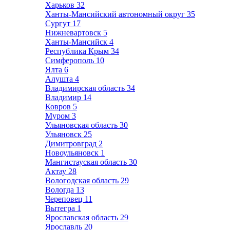
Харьков
32
Ханты-Мансийский автономный округ
35
Сургут
17
Нижневартовск
5
Ханты-Мансийск
4
Республика Крым
34
Симферополь
10
Ялта
6
Алушта
4
Владимирская область
34
Владимир
14
Ковров
5
Муром
3
Ульяновская область
30
Ульяновск
25
Димитровград
2
Новоульяновск
1
Мангистауская область
30
Актау
28
Вологодская область
29
Вологда
13
Череповец
11
Вытегра
1
Ярославская область
29
Ярославль
20