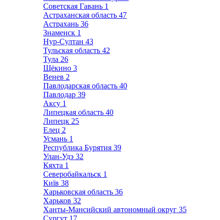
Советская Гавань
1
Астраханская область
47
Астрахань
36
Знаменск
1
Нур-Султан
43
Тульская область
42
Тула
26
Щёкино
3
Венев
2
Павлодарская область
40
Павлодар
39
Аксу
1
Липецкая область
40
Липецк
25
Елец
2
Усмань
1
Республика Бурятия
39
Улан-Удэ
32
Кяхта
1
Северобайкальск
1
Київ
38
Харьковская область
36
Харьков
32
Ханты-Мансийский автономный округ
35
Сургут
17