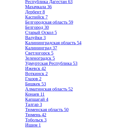
Республика Дагестан
63
Махачкала
36
Дербент
8
Каспийск
7
Белгородская область
59
Белгород
30
Старый Оскол
5
Валуйки
3
Калининградская область
54
Калининград
37
Светлогорск
5
Зеленоградск
5
Удмуртская Республика
53
Ижевск
42
Воткинск
2
Глазов
2
Бишкек
53
Алматинская область
52
Конаев
11
Капшагай
4
Талгар
3
Тюменская область
50
Тюмень
42
Тобольск
3
Ишим
1