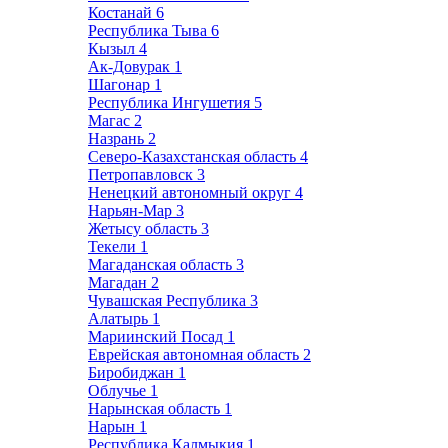
Костанай
6
Республика Тыва
6
Кызыл
4
Ак-Довурак
1
Шагонар
1
Республика Ингушетия
5
Магас
2
Назрань
2
Северо-Казахстанская область
4
Петропавловск
3
Ненецкий автономный округ
4
Нарьян-Мар
3
Жетысу область
3
Текели
1
Магаданская область
3
Магадан
2
Чувашская Республика
3
Алатырь
1
Мариинский Посад
1
Еврейская автономная область
2
Биробиджан
1
Облучье
1
Нарынская область
1
Нарын
1
Республика Калмыкия
1