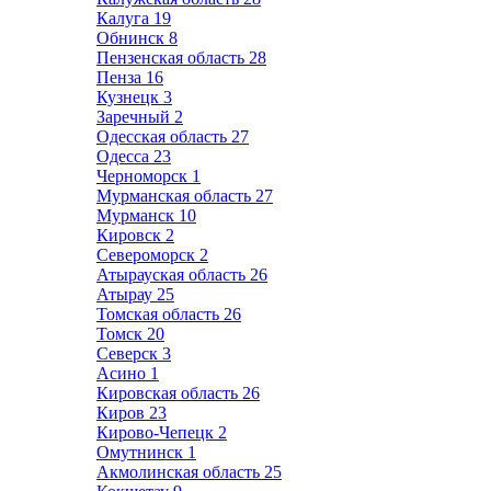
Калуга
19
Обнинск
8
Пензенская область
28
Пенза
16
Кузнецк
3
Заречный
2
Одесская область
27
Одесса
23
Черноморск
1
Мурманская область
27
Мурманск
10
Кировск
2
Североморск
2
Атырауская область
26
Атырау
25
Томская область
26
Томск
20
Северск
3
Асино
1
Кировская область
26
Киров
23
Кирово-Чепецк
2
Омутнинск
1
Акмолинская область
25