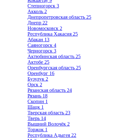
Кокшетау
9
Степногорск
3
Акколь
2
Днепропетровская область
25
Днепр
22
Новомосковск
2
Республика Хакасия
25
Абакан
13
Саяногорск
4
Черногорск
3
Актюбинская область
25
Актобе
25
Оренбургская область
25
Оренбург
16
Бузулук
2
Орск
2
Рязанская область
24
Рязань
18
Скопин
1
Шацк
1
Тверская область
23
Тверь
14
Вышний Волочёк
2
Торжок
1
Республика Адыгея
22