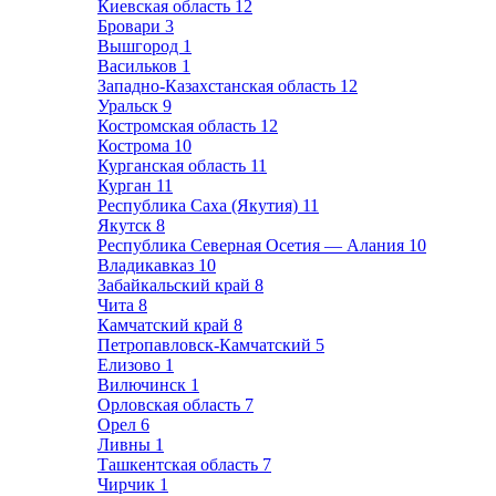
Киевская область
12
Бровари
3
Вышгород
1
Васильков
1
Западно-Казахстанская область
12
Уральск
9
Костромская область
12
Кострома
10
Курганская область
11
Курган
11
Республика Саха (Якутия)
11
Якутск
8
Республика Северная Осетия — Алания
10
Владикавказ
10
Забайкальский край
8
Чита
8
Камчатский край
8
Петропавловск-Камчатский
5
Елизово
1
Вилючинск
1
Орловская область
7
Орел
6
Ливны
1
Ташкентская область
7
Чирчик
1