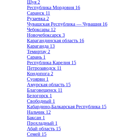
Шуя
2
Республика Мордовия
16
Саранск
11
Рузаевка
2
Чувашская Республика — Чувашия
16
Чебоксары
12
Новочебоксарск
3
Карагандинская область
16
Караганда
13
Темиртау
2
Сарань
1
Республика Карелия
15
Петрозаводск
11
Кондопога
2
Суоярви
1
Амурская область
15
Благовещенск
11
Белогорск
1
Свободный
1
Кабардино-Балкарская Республика
15
Нальчик
12
Баксан
1
Прохладный
1
Абай область
15
Семей
15