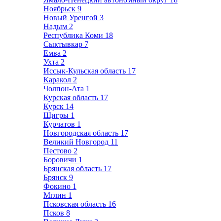
Ноябрьск
9
Новый Уренгой
3
Надым
2
Республика Коми
18
Сыктывкар
7
Емва
2
Ухта
2
Иссык-Кульская область
17
Каракол
2
Чолпон-Ата
1
Курская область
17
Курск
14
Щигры
1
Курчатов
1
Новгородская область
17
Великий Новгород
11
Пестово
2
Боровичи
1
Брянская область
17
Брянск
9
Фокино
1
Мглин
1
Псковская область
16
Псков
8