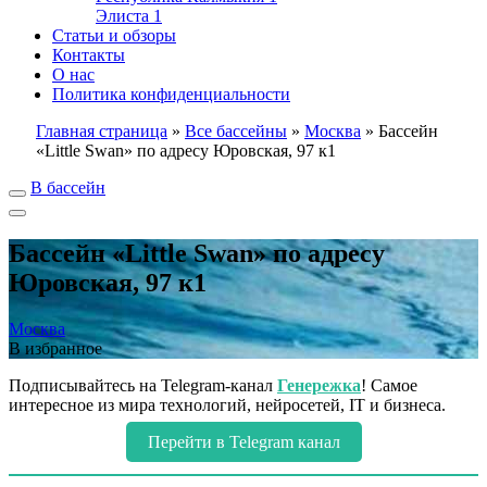
Элиста
1
Статьи и обзоры
Контакты
О нас
Политика конфиденциальности
Главная страница
»
Все бассейны
»
Москва
»
Бассейн
«Little Swan» по адресу Юровская, 97 к1
В бассейн
Бассейн «Little Swan» по адресу
Юровская, 97 к1
Москва
В избранное
Подписывайтесь на Telegram-канал
Генережка
! Самое
интересное из мира технологий, нейросетей, IT и бизнеса.
Перейти в Telegram канал