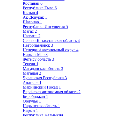
Костанай
6
Республика Тыва
6
Кызыл
4
Ак-Довурак
1
Шагонар
1
Республика Ингушетия
5
Магас
2
Назрань
2
Северо-Казахстанская область
4
Петропавловск
3
Ненецкий автономный округ
4
Нарьян-Мар
3
Жетысу область
3
Текели
1
Магаданская область
3
Магадан
2
Чувашская Республика
3
Алатырь
1
Мариинский Посад
1
Еврейская автономная область
2
Биробиджан
1
Облучье
1
Нарынская область
1
Нарын
1
Республика Калмыкия
1