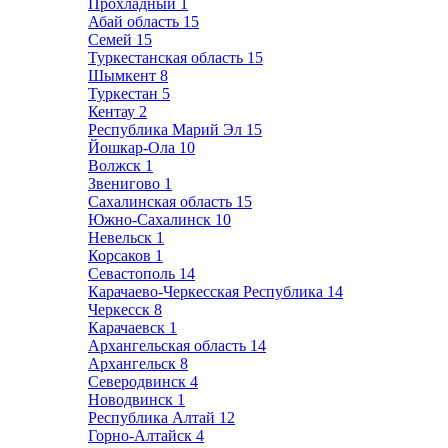
Прохладный
1
Абай область
15
Семей
15
Туркестанская область
15
Шымкент
8
Туркестан
5
Кентау
2
Республика Марий Эл
15
Йошкар-Ола
10
Волжск
1
Звенигово
1
Сахалинская область
15
Южно-Сахалинск
10
Невельск
1
Корсаков
1
Севастополь
14
Карачаево-Черкесская Республика
14
Черкесск
8
Карачаевск
1
Архангельская область
14
Архангельск
8
Северодвинск
4
Новодвинск
1
Республика Алтай
12
Горно-Алтайск
4