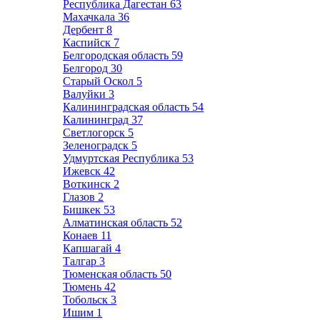
Республика Дагестан
63
Махачкала
36
Дербент
8
Каспийск
7
Белгородская область
59
Белгород
30
Старый Оскол
5
Валуйки
3
Калининградская область
54
Калининград
37
Светлогорск
5
Зеленоградск
5
Удмуртская Республика
53
Ижевск
42
Воткинск
2
Глазов
2
Бишкек
53
Алматинская область
52
Конаев
11
Капшагай
4
Талгар
3
Тюменская область
50
Тюмень
42
Тобольск
3
Ишим
1