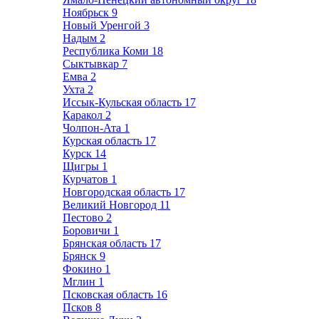
Ноябрьск
9
Новый Уренгой
3
Надым
2
Республика Коми
18
Сыктывкар
7
Емва
2
Ухта
2
Иссык-Кульская область
17
Каракол
2
Чолпон-Ата
1
Курская область
17
Курск
14
Щигры
1
Курчатов
1
Новгородская область
17
Великий Новгород
11
Пестово
2
Боровичи
1
Брянская область
17
Брянск
9
Фокино
1
Мглин
1
Псковская область
16
Псков
8