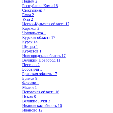
Надым
2
Республика Коми
18
Сыктывкар
7
Емва
2
Ухта
2
Иссык-Кульская область
17
Каракол
2
Чолпон-Ата
1
Курская область
17
Курск
14
Щигры
1
Курчатов
1
Новгородская область
17
Великий Новгород
11
Пестово
2
Боровичи
1
Брянская область
17
Брянск
9
Фокино
1
Мглин
1
Псковская область
16
Псков
8
Великие Луки
3
Ивановская область
16
Иваново
12