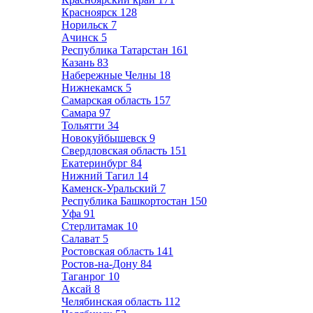
Красноярск
128
Норильск
7
Ачинск
5
Республика Татарстан
161
Казань
83
Набережные Челны
18
Нижнекамск
5
Самарская область
157
Самара
97
Тольятти
34
Новокуйбышевск
9
Свердловская область
151
Екатеринбург
84
Нижний Тагил
14
Каменск-Уральский
7
Республика Башкортостан
150
Уфа
91
Стерлитамак
10
Салават
5
Ростовская область
141
Ростов-на-Дону
84
Таганрог
10
Аксай
8
Челябинская область
112