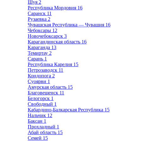
Шуя
2
Республика Мордовия
16
Саранск
11
Рузаевка
2
Чувашская Республика — Чувашия
16
Чебоксары
12
Новочебоксарск
3
Карагандинская область
16
Караганда
13
Темиртау
2
Сарань
1
Республика Карелия
15
Петрозаводск
11
Кондопога
2
Суоярви
1
Амурская область
15
Благовещенск
11
Белогорск
1
Свободный
1
Кабардино-Балкарская Республика
15
Нальчик
12
Баксан
1
Прохладный
1
Абай область
15
Семей
15