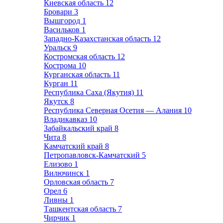
Киевская область
12
Бровари
3
Вышгород
1
Васильков
1
Западно-Казахстанская область
12
Уральск
9
Костромская область
12
Кострома
10
Курганская область
11
Курган
11
Республика Саха (Якутия)
11
Якутск
8
Республика Северная Осетия — Алания
10
Владикавказ
10
Забайкальский край
8
Чита
8
Камчатский край
8
Петропавловск-Камчатский
5
Елизово
1
Вилючинск
1
Орловская область
7
Орел
6
Ливны
1
Ташкентская область
7
Чирчик
1