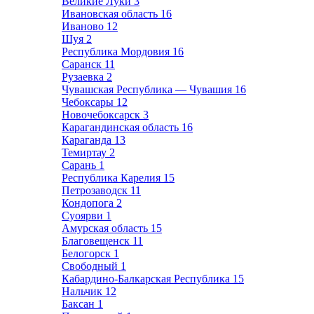
Великие Луки
3
Ивановская область
16
Иваново
12
Шуя
2
Республика Мордовия
16
Саранск
11
Рузаевка
2
Чувашская Республика — Чувашия
16
Чебоксары
12
Новочебоксарск
3
Карагандинская область
16
Караганда
13
Темиртау
2
Сарань
1
Республика Карелия
15
Петрозаводск
11
Кондопога
2
Суоярви
1
Амурская область
15
Благовещенск
11
Белогорск
1
Свободный
1
Кабардино-Балкарская Республика
15
Нальчик
12
Баксан
1