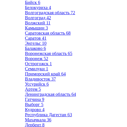
Бийск
6
Белокуриха
4
Волгоградская область
72
Волгоград
42
Волжский
11
Камышин
3
Саратовская область
68
Саратов
41
Энгельс
10
Балаково
6
Воронежская область
65
Воронеж
52
Острогожск
1
Семилуки
1
Приморский край
64
Владивосток
37
Уссурийск
6
Артем
5
Ленинградская область
64
Гатчина
9
Выборг
5
Кудрово
4
Республика Дагестан
63
Махачкала
36
Дербент
8