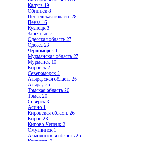
Калуга
19
Обнинск
8
Пензенская область
28
Пенза
16
Кузнецк
3
Заречный
2
Одесская область
27
Одесса
23
Черноморск
1
Мурманская область
27
Мурманск
10
Кировск
2
Североморск
2
Атырауская область
26
Атырау
25
Томская область
26
Томск
20
Северск
3
Асино
1
Кировская область
26
Киров
23
Кирово-Чепецк
2
Омутнинск
1
Акмолинская область
25