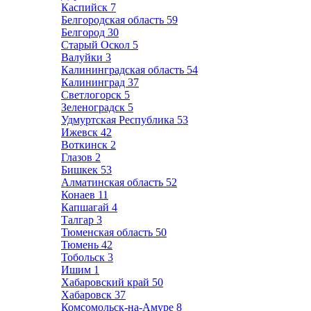
Каспийск
7
Белгородская область
59
Белгород
30
Старый Оскол
5
Валуйки
3
Калининградская область
54
Калининград
37
Светлогорск
5
Зеленоградск
5
Удмуртская Республика
53
Ижевск
42
Воткинск
2
Глазов
2
Бишкек
53
Алматинская область
52
Конаев
11
Капшагай
4
Талгар
3
Тюменская область
50
Тюмень
42
Тобольск
3
Ишим
1
Хабаровский край
50
Хабаровск
37
Комсомольск-на-Амуре
8