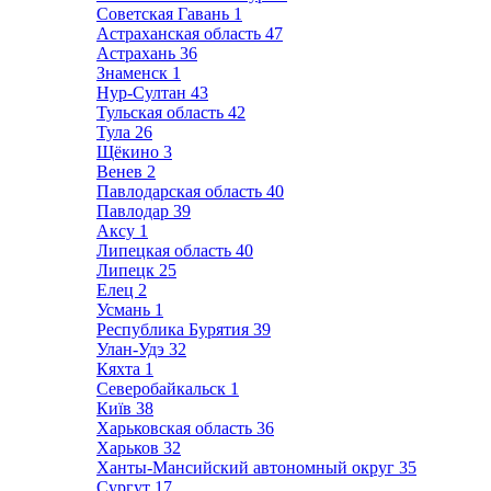
Советская Гавань
1
Астраханская область
47
Астрахань
36
Знаменск
1
Нур-Султан
43
Тульская область
42
Тула
26
Щёкино
3
Венев
2
Павлодарская область
40
Павлодар
39
Аксу
1
Липецкая область
40
Липецк
25
Елец
2
Усмань
1
Республика Бурятия
39
Улан-Удэ
32
Кяхта
1
Северобайкальск
1
Київ
38
Харьковская область
36
Харьков
32
Ханты-Мансийский автономный округ
35
Сургут
17