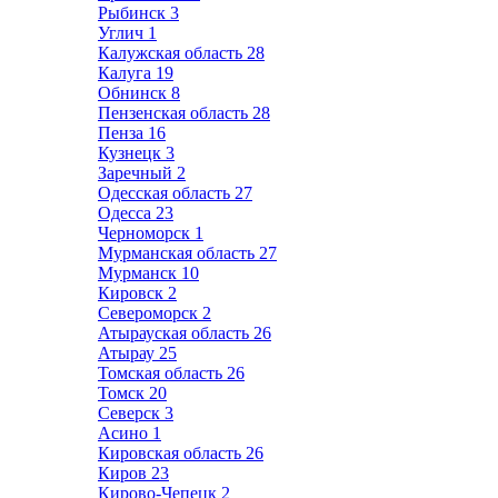
Рыбинск
3
Углич
1
Калужская область
28
Калуга
19
Обнинск
8
Пензенская область
28
Пенза
16
Кузнецк
3
Заречный
2
Одесская область
27
Одесса
23
Черноморск
1
Мурманская область
27
Мурманск
10
Кировск
2
Североморск
2
Атырауская область
26
Атырау
25
Томская область
26
Томск
20
Северск
3
Асино
1
Кировская область
26
Киров
23
Кирово-Чепецк
2