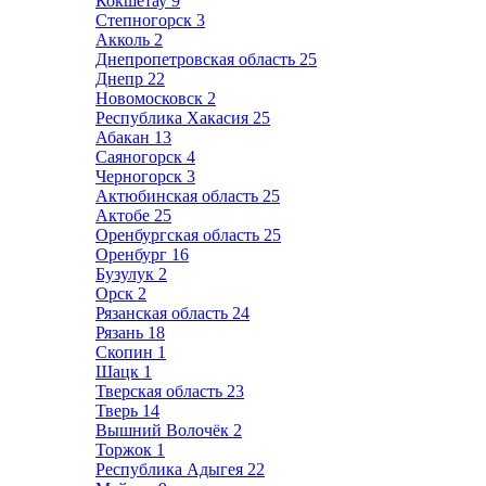
Кокшетау
9
Степногорск
3
Акколь
2
Днепропетровская область
25
Днепр
22
Новомосковск
2
Республика Хакасия
25
Абакан
13
Саяногорск
4
Черногорск
3
Актюбинская область
25
Актобе
25
Оренбургская область
25
Оренбург
16
Бузулук
2
Орск
2
Рязанская область
24
Рязань
18
Скопин
1
Шацк
1
Тверская область
23
Тверь
14
Вышний Волочёк
2
Торжок
1
Республика Адыгея
22