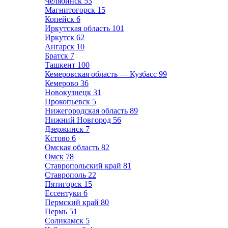
Челябинск
53
Магнитогорск
15
Копейск
6
Иркутская область
101
Иркутск
62
Ангарск
10
Братск
7
Ташкент
100
Кемеровская область — Кузбасс
99
Кемерово
36
Новокузнецк
31
Прокопьевск
5
Нижегородская область
89
Нижний Новгород
56
Дзержинск
7
Кстово
6
Омская область
82
Омск
78
Ставропольский край
81
Ставрополь
22
Пятигорск
15
Ессентуки
6
Пермский край
80
Пермь
51
Соликамск
5