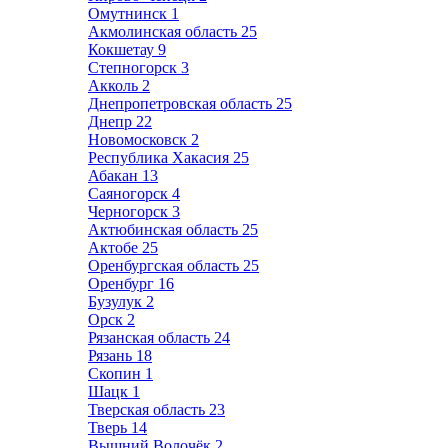
Омутнинск
1
Акмолинская область
25
Кокшетау
9
Степногорск
3
Акколь
2
Днепропетровская область
25
Днепр
22
Новомосковск
2
Республика Хакасия
25
Абакан
13
Саяногорск
4
Черногорск
3
Актюбинская область
25
Актобе
25
Оренбургская область
25
Оренбург
16
Бузулук
2
Орск
2
Рязанская область
24
Рязань
18
Скопин
1
Шацк
1
Тверская область
23
Тверь
14
Вышний Волочёк
2