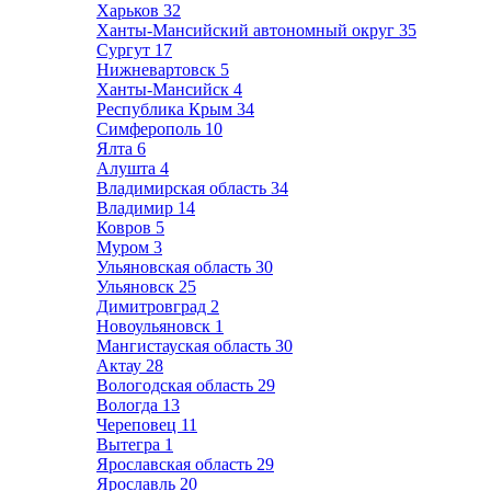
Харьков
32
Ханты-Мансийский автономный округ
35
Сургут
17
Нижневартовск
5
Ханты-Мансийск
4
Республика Крым
34
Симферополь
10
Ялта
6
Алушта
4
Владимирская область
34
Владимир
14
Ковров
5
Муром
3
Ульяновская область
30
Ульяновск
25
Димитровград
2
Новоульяновск
1
Мангистауская область
30
Актау
28
Вологодская область
29
Вологда
13
Череповец
11
Вытегра
1
Ярославская область
29
Ярославль
20