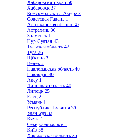
Хабаровский край
50
Хабаровск
37
Комсомольск-на-Амуре
8
Советская Гавань
1
Астраханская область
47
Астрахань
36
Знаменск
1
Нур-Султан
43
Тульская область
42
Тула
26
Щёкино
3
Венев
2
Павлодарская область
40
Павлодар
39
Аксу
1
Липецкая область
40
Липецк
25
Елец
2
Усмань
1
Республика Бурятия
39
Улан-Удэ
32
Кяхта
1
Северобайкальск
1
Київ
38
Харьковская область
36