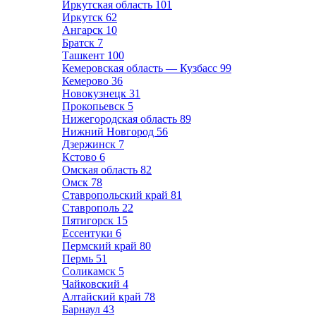
Иркутская область
101
Иркутск
62
Ангарск
10
Братск
7
Ташкент
100
Кемеровская область — Кузбасс
99
Кемерово
36
Новокузнецк
31
Прокопьевск
5
Нижегородская область
89
Нижний Новгород
56
Дзержинск
7
Кстово
6
Омская область
82
Омск
78
Ставропольский край
81
Ставрополь
22
Пятигорск
15
Ессентуки
6
Пермский край
80
Пермь
51
Соликамск
5
Чайковский
4
Алтайский край
78
Барнаул
43