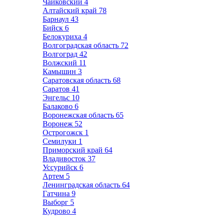
Чайковский
4
Алтайский край
78
Барнаул
43
Бийск
6
Белокуриха
4
Волгоградская область
72
Волгоград
42
Волжский
11
Камышин
3
Саратовская область
68
Саратов
41
Энгельс
10
Балаково
6
Воронежская область
65
Воронеж
52
Острогожск
1
Семилуки
1
Приморский край
64
Владивосток
37
Уссурийск
6
Артем
5
Ленинградская область
64
Гатчина
9
Выборг
5
Кудрово
4