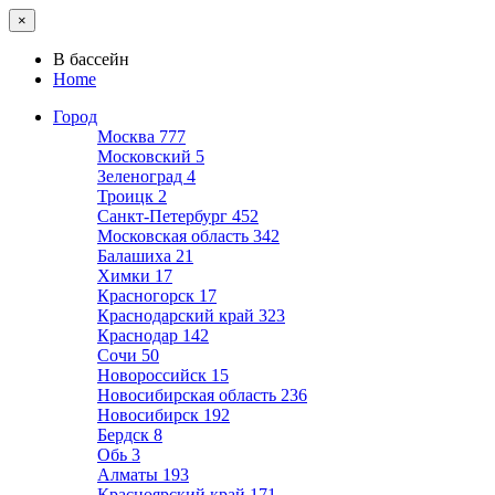
×
В бассейн
Home
Город
Москва
777
Московский
5
Зеленоград
4
Троицк
2
Санкт-Петербург
452
Московская область
342
Балашиха
21
Химки
17
Красногорск
17
Краснодарский край
323
Краснодар
142
Сочи
50
Новороссийск
15
Новосибирская область
236
Новосибирск
192
Бердск
8
Обь
3
Алматы
193
Красноярский край
171