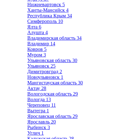
Нижневартовск
5
Ханты-Мансийск
4
Республика Крым
34
Симферополь
10
Ялта
6
Алушта
4
Владимирская область
34
Владимир
14
Ковров
5
Муром
3
Ульяновская область
30
Ульяновск
25
Димитровград
2
Новоульяновск
1
Мангистауская область
30
Актау
28
Вологодская область
29
Вологда
13
Череповец
11
Вытегра
1
Ярославская область
29
Ярославль
20
Рыбинск
3
Углич
1
Калужская область
28