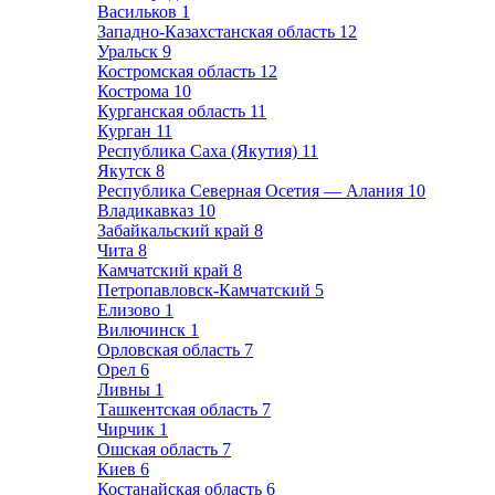
Васильков
1
Западно-Казахстанская область
12
Уральск
9
Костромская область
12
Кострома
10
Курганская область
11
Курган
11
Республика Саха (Якутия)
11
Якутск
8
Республика Северная Осетия — Алания
10
Владикавказ
10
Забайкальский край
8
Чита
8
Камчатский край
8
Петропавловск-Камчатский
5
Елизово
1
Вилючинск
1
Орловская область
7
Орел
6
Ливны
1
Ташкентская область
7
Чирчик
1
Ошская область
7
Киев
6
Костанайская область
6