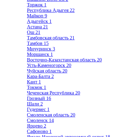
Торжок
1
Республика Адыгея
22
Майкоп
9
Адыгейск
1
Астана
21
Ош
21
Тамбовская область
21
Тамбов
15
Мичуринск
3
Моршанск
1
Восточно-Казахстанская область
20
Усть-Каменогорск
20
Чуйская область
20
Кара-Балта
2
Кант
1
Токмок
1
Чеченская Республика
20
Грозный
16
Шали
2
Гудермес
1
Смоленская область
20
Смоленск
14
Ярцево
2
Сафоново
1
Ямало-Ненецкий автономный округ
18