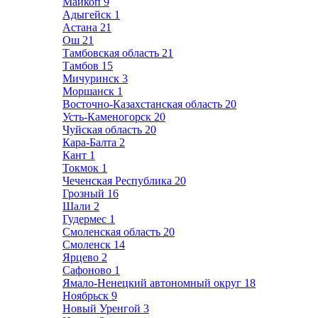
Майкоп
9
Адыгейск
1
Астана
21
Ош
21
Тамбовская область
21
Тамбов
15
Мичуринск
3
Моршанск
1
Восточно-Казахстанская область
20
Усть-Каменогорск
20
Чуйская область
20
Кара-Балта
2
Кант
1
Токмок
1
Чеченская Республика
20
Грозный
16
Шали
2
Гудермес
1
Смоленская область
20
Смоленск
14
Ярцево
2
Сафоново
1
Ямало-Ненецкий автономный округ
18
Ноябрьск
9
Новый Уренгой
3