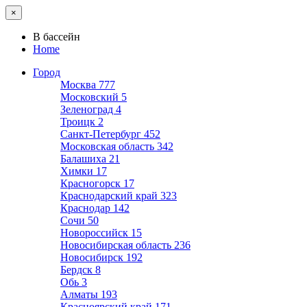
×
В бассейн
Home
Город
Москва
777
Московский
5
Зеленоград
4
Троицк
2
Санкт-Петербург
452
Московская область
342
Балашиха
21
Химки
17
Красногорск
17
Краснодарский край
323
Краснодар
142
Сочи
50
Новороссийск
15
Новосибирская область
236
Новосибирск
192
Бердск
8
Обь
3
Алматы
193
Красноярский край
171