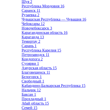
Шуя
2
Республика Мордовия
16
Саранск
11
Рузаевка
2
Чувашская Республика — Чувашия
16
Чебоксары
12
Новочебоксарск
3
Карагандинская область
16
Караганда
13
Темиртау
2
Сарань
1
Республика Карелия
15
Петрозаводск
11
Кондопога
2
Суоярви
1
Амурская область
15
Благовещенск
11
Белогорск
1
Свободный
1
Кабардино-Балкарская Республика
15
Нальчик
12
Баксан
1
Прохладный
1
Абай область
15
Семей
15