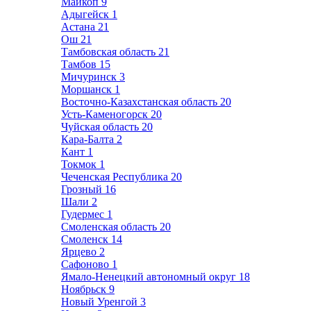
Майкоп
9
Адыгейск
1
Астана
21
Ош
21
Тамбовская область
21
Тамбов
15
Мичуринск
3
Моршанск
1
Восточно-Казахстанская область
20
Усть-Каменогорск
20
Чуйская область
20
Кара-Балта
2
Кант
1
Токмок
1
Чеченская Республика
20
Грозный
16
Шали
2
Гудермес
1
Смоленская область
20
Смоленск
14
Ярцево
2
Сафоново
1
Ямало-Ненецкий автономный округ
18
Ноябрьск
9
Новый Уренгой
3