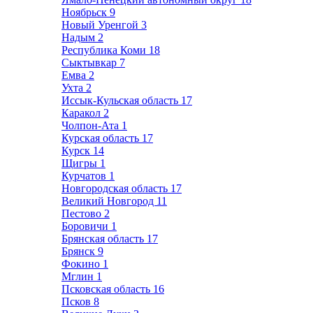
Ноябрьск
9
Новый Уренгой
3
Надым
2
Республика Коми
18
Сыктывкар
7
Емва
2
Ухта
2
Иссык-Кульская область
17
Каракол
2
Чолпон-Ата
1
Курская область
17
Курск
14
Щигры
1
Курчатов
1
Новгородская область
17
Великий Новгород
11
Пестово
2
Боровичи
1
Брянская область
17
Брянск
9
Фокино
1
Мглин
1
Псковская область
16
Псков
8