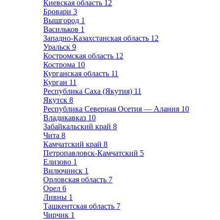
Киевская область
12
Бровари
3
Вышгород
1
Васильков
1
Западно-Казахстанская область
12
Уральск
9
Костромская область
12
Кострома
10
Курганская область
11
Курган
11
Республика Саха (Якутия)
11
Якутск
8
Республика Северная Осетия — Алания
10
Владикавказ
10
Забайкальский край
8
Чита
8
Камчатский край
8
Петропавловск-Камчатский
5
Елизово
1
Вилючинск
1
Орловская область
7
Орел
6
Ливны
1
Ташкентская область
7
Чирчик
1