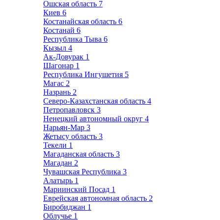
Ошская область
7
Киев
6
Костанайская область
6
Костанай
6
Республика Тыва
6
Кызыл
4
Ак-Довурак
1
Шагонар
1
Республика Ингушетия
5
Магас
2
Назрань
2
Северо-Казахстанская область
4
Петропавловск
3
Ненецкий автономный округ
4
Нарьян-Мар
3
Жетысу область
3
Текели
1
Магаданская область
3
Магадан
2
Чувашская Республика
3
Алатырь
1
Мариинский Посад
1
Еврейская автономная область
2
Биробиджан
1
Облучье
1