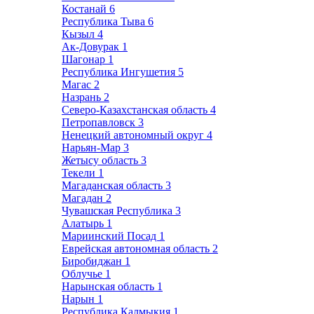
Костанай
6
Республика Тыва
6
Кызыл
4
Ак-Довурак
1
Шагонар
1
Республика Ингушетия
5
Магас
2
Назрань
2
Северо-Казахстанская область
4
Петропавловск
3
Ненецкий автономный округ
4
Нарьян-Мар
3
Жетысу область
3
Текели
1
Магаданская область
3
Магадан
2
Чувашская Республика
3
Алатырь
1
Мариинский Посад
1
Еврейская автономная область
2
Биробиджан
1
Облучье
1
Нарынская область
1
Нарын
1
Республика Калмыкия
1