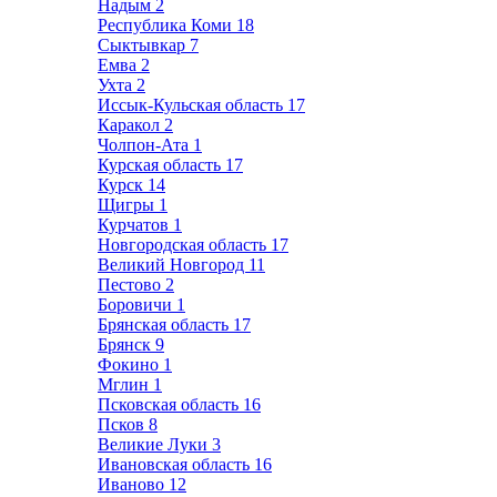
Надым
2
Республика Коми
18
Сыктывкар
7
Емва
2
Ухта
2
Иссык-Кульская область
17
Каракол
2
Чолпон-Ата
1
Курская область
17
Курск
14
Щигры
1
Курчатов
1
Новгородская область
17
Великий Новгород
11
Пестово
2
Боровичи
1
Брянская область
17
Брянск
9
Фокино
1
Мглин
1
Псковская область
16
Псков
8
Великие Луки
3
Ивановская область
16
Иваново
12