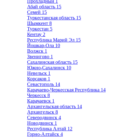
Прохладный
1
Абай область
15
Семей
15
Туркестанская область
15
Шымкент
8
Туркестан
5
Кентау
2
Республика Марий Эл
15
Йошкар-Ола
10
Волжск
1
Звенигово
1
Сахалинская область
15
Южно-Сахалинск
10
Невельск
1
Корсаков
1
Севастополь
14
Карачаево-Черкесская Республика
14
Черкесск
8
Карачаевск
1
Архангельская область
14
Архангельск
8
Северодвинск
4
Новодвинск
1
Республика Алтай
12
Горно-Алтайск
4