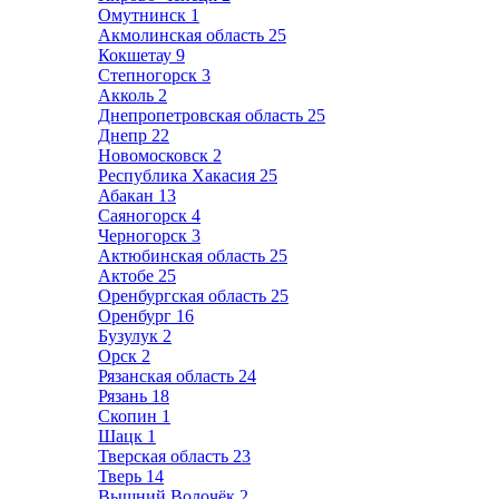
Омутнинск
1
Акмолинская область
25
Кокшетау
9
Степногорск
3
Акколь
2
Днепропетровская область
25
Днепр
22
Новомосковск
2
Республика Хакасия
25
Абакан
13
Саяногорск
4
Черногорск
3
Актюбинская область
25
Актобе
25
Оренбургская область
25
Оренбург
16
Бузулук
2
Орск
2
Рязанская область
24
Рязань
18
Скопин
1
Шацк
1
Тверская область
23
Тверь
14
Вышний Волочёк
2