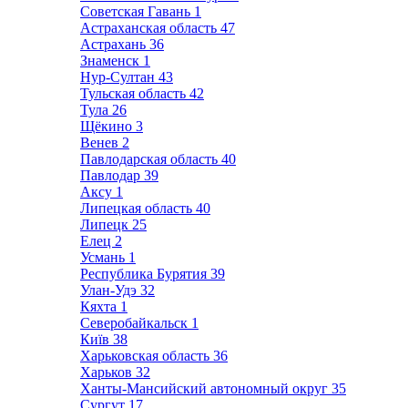
Советская Гавань
1
Астраханская область
47
Астрахань
36
Знаменск
1
Нур-Султан
43
Тульская область
42
Тула
26
Щёкино
3
Венев
2
Павлодарская область
40
Павлодар
39
Аксу
1
Липецкая область
40
Липецк
25
Елец
2
Усмань
1
Республика Бурятия
39
Улан-Удэ
32
Кяхта
1
Северобайкальск
1
Київ
38
Харьковская область
36
Харьков
32
Ханты-Мансийский автономный округ
35
Сургут
17