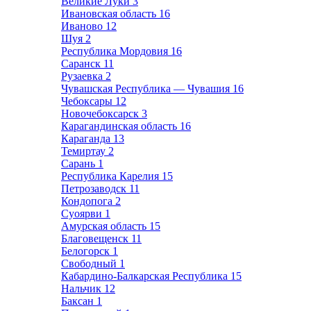
Великие Луки
3
Ивановская область
16
Иваново
12
Шуя
2
Республика Мордовия
16
Саранск
11
Рузаевка
2
Чувашская Республика — Чувашия
16
Чебоксары
12
Новочебоксарск
3
Карагандинская область
16
Караганда
13
Темиртау
2
Сарань
1
Республика Карелия
15
Петрозаводск
11
Кондопога
2
Суоярви
1
Амурская область
15
Благовещенск
11
Белогорск
1
Свободный
1
Кабардино-Балкарская Республика
15
Нальчик
12
Баксан
1