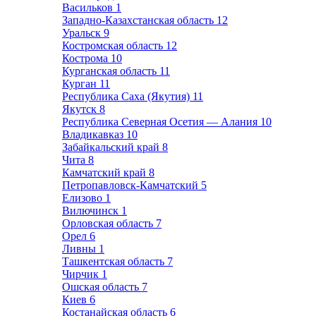
Васильков
1
Западно-Казахстанская область
12
Уральск
9
Костромская область
12
Кострома
10
Курганская область
11
Курган
11
Республика Саха (Якутия)
11
Якутск
8
Республика Северная Осетия — Алания
10
Владикавказ
10
Забайкальский край
8
Чита
8
Камчатский край
8
Петропавловск-Камчатский
5
Елизово
1
Вилючинск
1
Орловская область
7
Орел
6
Ливны
1
Ташкентская область
7
Чирчик
1
Ошская область
7
Киев
6
Костанайская область
6