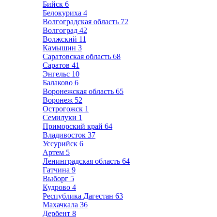
Бийск
6
Белокуриха
4
Волгоградская область
72
Волгоград
42
Волжский
11
Камышин
3
Саратовская область
68
Саратов
41
Энгельс
10
Балаково
6
Воронежская область
65
Воронеж
52
Острогожск
1
Семилуки
1
Приморский край
64
Владивосток
37
Уссурийск
6
Артем
5
Ленинградская область
64
Гатчина
9
Выборг
5
Кудрово
4
Республика Дагестан
63
Махачкала
36
Дербент
8