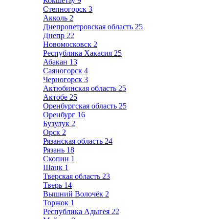
Кокшетау
9
Степногорск
3
Акколь
2
Днепропетровская область
25
Днепр
22
Новомосковск
2
Республика Хакасия
25
Абакан
13
Саяногорск
4
Черногорск
3
Актюбинская область
25
Актобе
25
Оренбургская область
25
Оренбург
16
Бузулук
2
Орск
2
Рязанская область
24
Рязань
18
Скопин
1
Шацк
1
Тверская область
23
Тверь
14
Вышний Волочёк
2
Торжок
1
Республика Адыгея
22