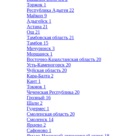
Торжок
1
Республика Адыгея
22
Майкоп
9
Адыгейск
1
Астана
21
Ош
21
Тамбовская область
21
Тамбов
15
Мичуринск
3
Моршанск
1
Восточно-Казахстанская область
20
Усть-Каменогорск
20
Чуйская область
20
Кара-Балта
2
Кант
1
Токмок
1
Чеченская Республика
20
Грозный
16
Шали
2
Гудермес
1
Смоленская область
20
Смоленск
14
Ярцево
2
Сафоново
1
Ямало-Ненецкий автономный округ
18