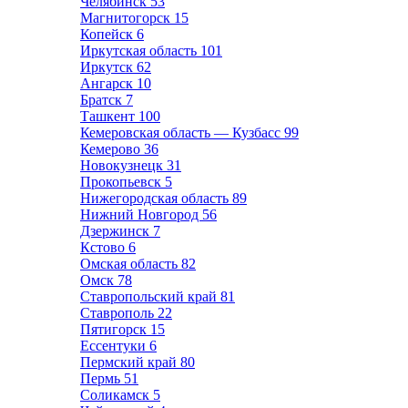
Челябинск
53
Магнитогорск
15
Копейск
6
Иркутская область
101
Иркутск
62
Ангарск
10
Братск
7
Ташкент
100
Кемеровская область — Кузбасс
99
Кемерово
36
Новокузнецк
31
Прокопьевск
5
Нижегородская область
89
Нижний Новгород
56
Дзержинск
7
Кстово
6
Омская область
82
Омск
78
Ставропольский край
81
Ставрополь
22
Пятигорск
15
Ессентуки
6
Пермский край
80
Пермь
51
Соликамск
5