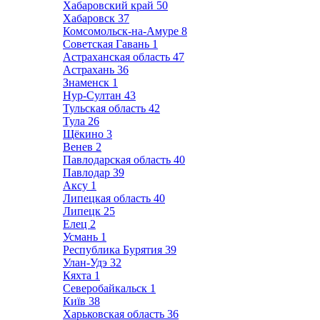
Хабаровский край
50
Хабаровск
37
Комсомольск-на-Амуре
8
Советская Гавань
1
Астраханская область
47
Астрахань
36
Знаменск
1
Нур-Султан
43
Тульская область
42
Тула
26
Щёкино
3
Венев
2
Павлодарская область
40
Павлодар
39
Аксу
1
Липецкая область
40
Липецк
25
Елец
2
Усмань
1
Республика Бурятия
39
Улан-Удэ
32
Кяхта
1
Северобайкальск
1
Київ
38
Харьковская область
36