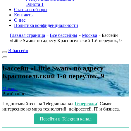
Элиста
1
Статьи и обзоры
Контакты
О нас
Политика конфиденциальности
Главная страница
»
Все бассейны
»
Москва
»
Бассейн
«Little Swan» по адресу Красносельский 1-й переулок, 9
В бассейн
Бассейн «Little Swan» по адресу
Красносельский 1-й переулок, 9
Москва
В избранное
Подписывайтесь на Telegram-канал
Генережка
! Самое
интересное из мира технологий, нейросетей, IT и бизнеса.
Перейти в Telegram канал