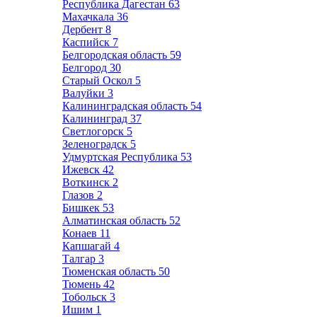
Республика Дагестан
63
Махачкала
36
Дербент
8
Каспийск
7
Белгородская область
59
Белгород
30
Старый Оскол
5
Валуйки
3
Калининградская область
54
Калининград
37
Светлогорск
5
Зеленоградск
5
Удмуртская Республика
53
Ижевск
42
Воткинск
2
Глазов
2
Бишкек
53
Алматинская область
52
Конаев
11
Капшагай
4
Талгар
3
Тюменская область
50
Тюмень
42
Тобольск
3
Ишим
1