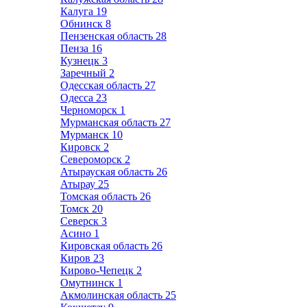
Калуга
19
Обнинск
8
Пензенская область
28
Пенза
16
Кузнецк
3
Заречный
2
Одесская область
27
Одесса
23
Черноморск
1
Мурманская область
27
Мурманск
10
Кировск
2
Североморск
2
Атырауская область
26
Атырау
25
Томская область
26
Томск
20
Северск
3
Асино
1
Кировская область
26
Киров
23
Кирово-Чепецк
2
Омутнинск
1
Акмолинская область
25