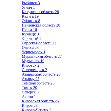
Рыбинск
3
Углич
1
Калужская область
28
Калуга
19
Обнинск
8
Пензенская область
28
Пенза
16
Кузнецк
3
Заречный
2
Одесская область
27
Одесса
23
Черноморск
1
Мурманская область
27
Мурманск
10
Кировск
2
Североморск
2
Атырауская область
26
Атырау
25
Томская область
26
Томск
20
Северск
3
Асино
1
Кировская область
26
Киров
23
Кирово-Чепецк
2