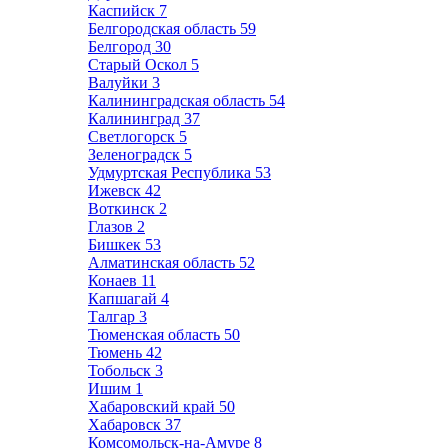
Каспийск
7
Белгородская область
59
Белгород
30
Старый Оскол
5
Валуйки
3
Калининградская область
54
Калининград
37
Светлогорск
5
Зеленоградск
5
Удмуртская Республика
53
Ижевск
42
Воткинск
2
Глазов
2
Бишкек
53
Алматинская область
52
Конаев
11
Капшагай
4
Талгар
3
Тюменская область
50
Тюмень
42
Тобольск
3
Ишим
1
Хабаровский край
50
Хабаровск
37
Комсомольск-на-Амуре
8