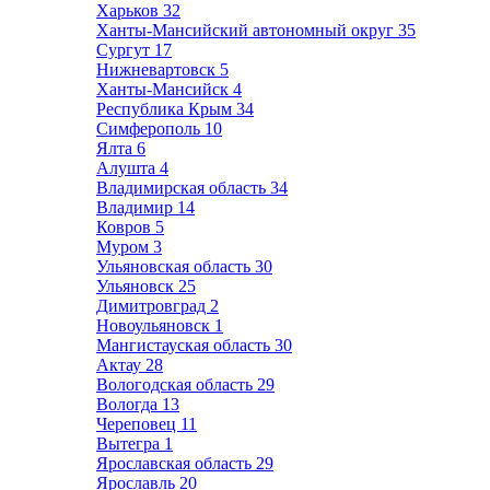
Харьков
32
Ханты-Мансийский автономный округ
35
Сургут
17
Нижневартовск
5
Ханты-Мансийск
4
Республика Крым
34
Симферополь
10
Ялта
6
Алушта
4
Владимирская область
34
Владимир
14
Ковров
5
Муром
3
Ульяновская область
30
Ульяновск
25
Димитровград
2
Новоульяновск
1
Мангистауская область
30
Актау
28
Вологодская область
29
Вологда
13
Череповец
11
Вытегра
1
Ярославская область
29
Ярославль
20