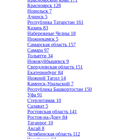
Красноярск
128
Норильск
7
Ачинск
5
Республика Татарстан
161
Казань
83
Набережные Челны
18
Нижнекамск
5
Самарская область
157
Самара
97
Тольятти
34
Новокуйбышевск
9
Свердловская область
151
Екатеринбург
84
Нижний Тагил
14
Каменск-Уральский
7
Республика Башкортостан
150
Уфа
91
Стерлитамак
10
Салават
5
Ростовская область
141
Ростов-на-Дону
84
Таганрог
10
Аксай
8
Челябинская область
112