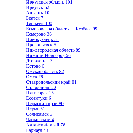
Иркутская область
101
Иркутск
62
Ангарск
10
Братск
7
Ташкент
100
Кемеровская область — Кузбасс
99
Кемерово
36
Новокузнецк
31
Прокопьевск
5
Нижегородская область
89
Нижний Новгород
56
Дзержинск
7
Кстово
6
Омская область
82
Омск
78
Ставропольский край
81
Ставрополь
22
Пятигорск
15
Ессентуки
6
Пермский край
80
Пермь
51
Соликамск
5
Чайковский
4
Алтайский край
78
Барнаул
43