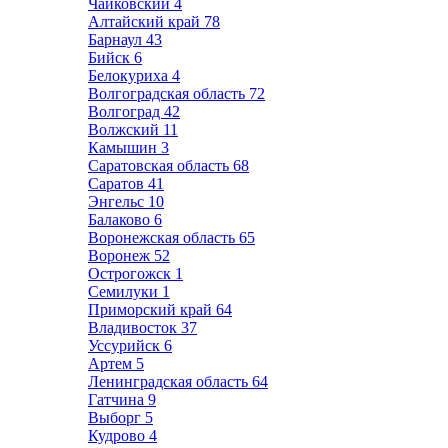
Чайковский
4
Алтайский край
78
Барнаул
43
Бийск
6
Белокуриха
4
Волгоградская область
72
Волгоград
42
Волжский
11
Камышин
3
Саратовская область
68
Саратов
41
Энгельс
10
Балаково
6
Воронежская область
65
Воронеж
52
Острогожск
1
Семилуки
1
Приморский край
64
Владивосток
37
Уссурийск
6
Артем
5
Ленинградская область
64
Гатчина
9
Выборг
5
Кудрово
4