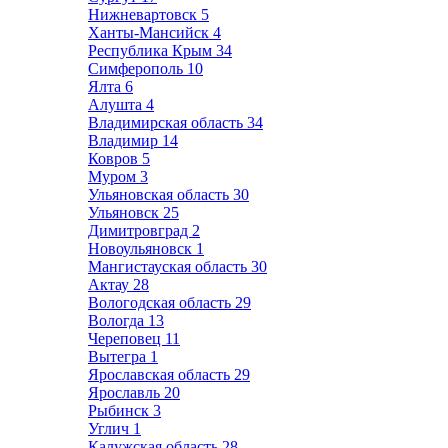
Нижневартовск
5
Ханты-Мансийск
4
Республика Крым
34
Симферополь
10
Ялта
6
Алушта
4
Владимирская область
34
Владимир
14
Ковров
5
Муром
3
Ульяновская область
30
Ульяновск
25
Димитровград
2
Новоульяновск
1
Мангистауская область
30
Актау
28
Вологодская область
29
Вологда
13
Череповец
11
Вытегра
1
Ярославская область
29
Ярославль
20
Рыбинск
3
Углич
1
Калужская область
28