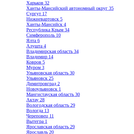
Харьков
32
Ханты-Мансийский автономный округ
35
Сургут
17
Нижневартовск
5
Ханты-Мансийск
4
Республика Крым
34
Симферополь
10
Ялта
6
Алушта
4
Владимирская область
34
Владимир
14
Ковров
5
Муром
3
Ульяновская область
30
Ульяновск
25
Димитровград
2
Новоульяновск
1
Мангистауская область
30
Актау
28
Вологодская область
29
Вологда
13
Череповец
11
Вытегра
1
Ярославская область
29
Ярославль
20