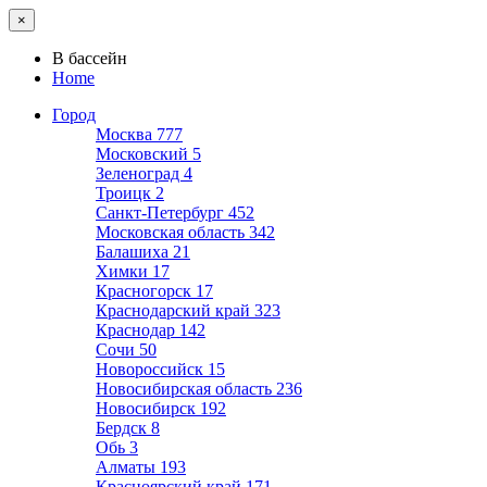
×
В бассейн
Home
Город
Москва
777
Московский
5
Зеленоград
4
Троицк
2
Санкт-Петербург
452
Московская область
342
Балашиха
21
Химки
17
Красногорск
17
Краснодарский край
323
Краснодар
142
Сочи
50
Новороссийск
15
Новосибирская область
236
Новосибирск
192
Бердск
8
Обь
3
Алматы
193
Красноярский край
171