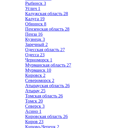
Рыбинск
3
Углич
1
Калужская область
28
Калуга
19
Обнинск
8
Пензенская область
28
Пенза
16
Кузнецк
3
Заречный
2
Одесская область
27
Одесса
23
Черноморск
1
Мурманская область
27
Мурманск
10
Кировск
2
Североморск
2
Атырауская область
26
Атырау
25
Томская область
26
Томск
20
Северск
3
Асино
1
Кировская область
26
Киров
23
Кирово-Чепецк
2