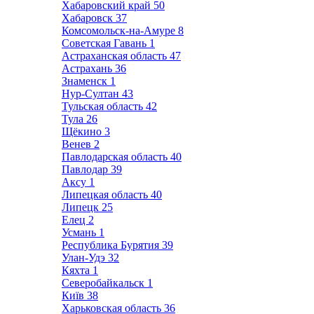
Хабаровский край
50
Хабаровск
37
Комсомольск-на-Амуре
8
Советская Гавань
1
Астраханская область
47
Астрахань
36
Знаменск
1
Нур-Султан
43
Тульская область
42
Тула
26
Щёкино
3
Венев
2
Павлодарская область
40
Павлодар
39
Аксу
1
Липецкая область
40
Липецк
25
Елец
2
Усмань
1
Республика Бурятия
39
Улан-Удэ
32
Кяхта
1
Северобайкальск
1
Київ
38
Харьковская область
36