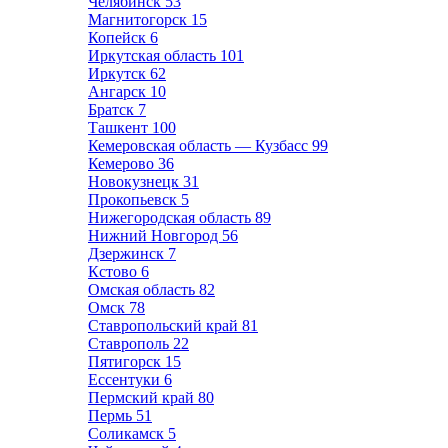
Челябинск
53
Магнитогорск
15
Копейск
6
Иркутская область
101
Иркутск
62
Ангарск
10
Братск
7
Ташкент
100
Кемеровская область — Кузбасс
99
Кемерово
36
Новокузнецк
31
Прокопьевск
5
Нижегородская область
89
Нижний Новгород
56
Дзержинск
7
Кстово
6
Омская область
82
Омск
78
Ставропольский край
81
Ставрополь
22
Пятигорск
15
Ессентуки
6
Пермский край
80
Пермь
51
Соликамск
5