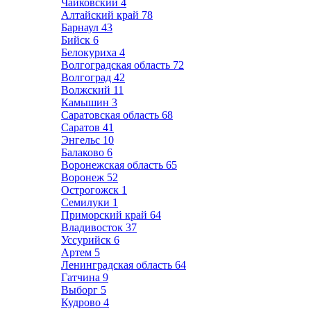
Чайковский
4
Алтайский край
78
Барнаул
43
Бийск
6
Белокуриха
4
Волгоградская область
72
Волгоград
42
Волжский
11
Камышин
3
Саратовская область
68
Саратов
41
Энгельс
10
Балаково
6
Воронежская область
65
Воронеж
52
Острогожск
1
Семилуки
1
Приморский край
64
Владивосток
37
Уссурийск
6
Артем
5
Ленинградская область
64
Гатчина
9
Выборг
5
Кудрово
4