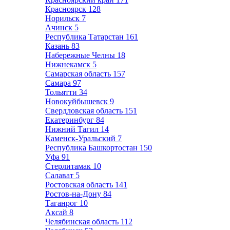
Красноярск
128
Норильск
7
Ачинск
5
Республика Татарстан
161
Казань
83
Набережные Челны
18
Нижнекамск
5
Самарская область
157
Самара
97
Тольятти
34
Новокуйбышевск
9
Свердловская область
151
Екатеринбург
84
Нижний Тагил
14
Каменск-Уральский
7
Республика Башкортостан
150
Уфа
91
Стерлитамак
10
Салават
5
Ростовская область
141
Ростов-на-Дону
84
Таганрог
10
Аксай
8
Челябинская область
112