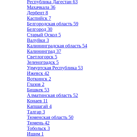
Республика Дагестан
63
Махачкала
36
Дербент
8
Каспийск
7
Белгородская область
59
Белгород
30
Старый Оскол
5
Валуйки
3
Калининградская область
54
Калининград
37
Светлогорск
5
Зеленоградск
5
Удмуртская Республика
53
Ижевск
42
Воткинск
2
Глазов
2
Бишкек
53
Алматинская область
52
Конаев
11
Капшагай
4
Талгар
3
Тюменская область
50
Тюмень
42
Тобольск
3
Ишим
1