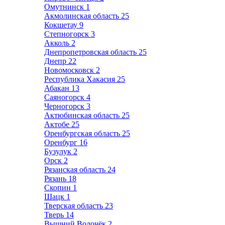
Омутнинск
1
Акмолинская область
25
Кокшетау
9
Степногорск
3
Акколь
2
Днепропетровская область
25
Днепр
22
Новомосковск
2
Республика Хакасия
25
Абакан
13
Саяногорск
4
Черногорск
3
Актюбинская область
25
Актобе
25
Оренбургская область
25
Оренбург
16
Бузулук
2
Орск
2
Рязанская область
24
Рязань
18
Скопин
1
Шацк
1
Тверская область
23
Тверь
14
Вышний Волочёк
2