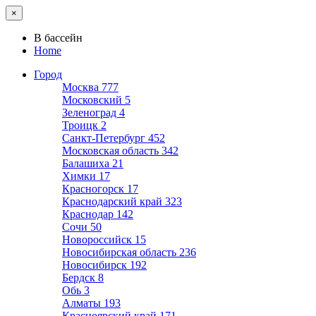
×
В бассейн
Home
Город
Москва
777
Московский
5
Зеленоград
4
Троицк
2
Санкт-Петербург
452
Московская область
342
Балашиха
21
Химки
17
Красногорск
17
Краснодарский край
323
Краснодар
142
Сочи
50
Новороссийск
15
Новосибирская область
236
Новосибирск
192
Бердск
8
Обь
3
Алматы
193
Красноярский край
171