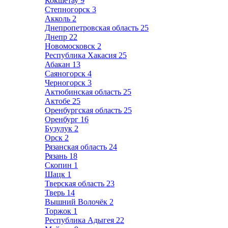
Кокшетау
9
Степногорск
3
Акколь
2
Днепропетровская область
25
Днепр
22
Новомосковск
2
Республика Хакасия
25
Абакан
13
Саяногорск
4
Черногорск
3
Актюбинская область
25
Актобе
25
Оренбургская область
25
Оренбург
16
Бузулук
2
Орск
2
Рязанская область
24
Рязань
18
Скопин
1
Шацк
1
Тверская область
23
Тверь
14
Вышний Волочёк
2
Торжок
1
Республика Адыгея
22