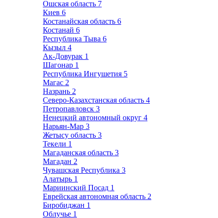
Ошская область
7
Киев
6
Костанайская область
6
Костанай
6
Республика Тыва
6
Кызыл
4
Ак-Довурак
1
Шагонар
1
Республика Ингушетия
5
Магас
2
Назрань
2
Северо-Казахстанская область
4
Петропавловск
3
Ненецкий автономный округ
4
Нарьян-Мар
3
Жетысу область
3
Текели
1
Магаданская область
3
Магадан
2
Чувашская Республика
3
Алатырь
1
Мариинский Посад
1
Еврейская автономная область
2
Биробиджан
1
Облучье
1