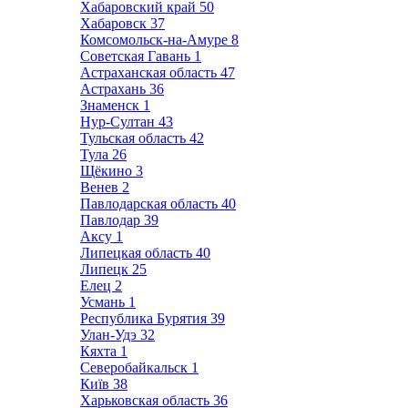
Хабаровский край
50
Хабаровск
37
Комсомольск-на-Амуре
8
Советская Гавань
1
Астраханская область
47
Астрахань
36
Знаменск
1
Нур-Султан
43
Тульская область
42
Тула
26
Щёкино
3
Венев
2
Павлодарская область
40
Павлодар
39
Аксу
1
Липецкая область
40
Липецк
25
Елец
2
Усмань
1
Республика Бурятия
39
Улан-Удэ
32
Кяхта
1
Северобайкальск
1
Київ
38
Харьковская область
36