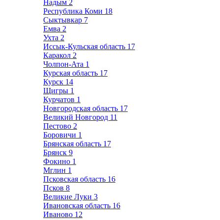
Надым
2
Республика Коми
18
Сыктывкар
7
Емва
2
Ухта
2
Иссык-Кульская область
17
Каракол
2
Чолпон-Ата
1
Курская область
17
Курск
14
Щигры
1
Курчатов
1
Новгородская область
17
Великий Новгород
11
Пестово
2
Боровичи
1
Брянская область
17
Брянск
9
Фокино
1
Мглин
1
Псковская область
16
Псков
8
Великие Луки
3
Ивановская область
16
Иваново
12