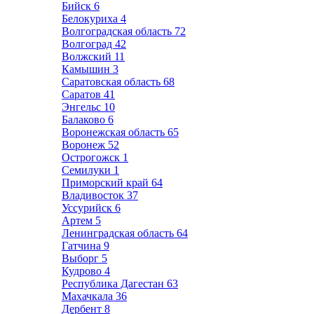
Бийск
6
Белокуриха
4
Волгоградская область
72
Волгоград
42
Волжский
11
Камышин
3
Саратовская область
68
Саратов
41
Энгельс
10
Балаково
6
Воронежская область
65
Воронеж
52
Острогожск
1
Семилуки
1
Приморский край
64
Владивосток
37
Уссурийск
6
Артем
5
Ленинградская область
64
Гатчина
9
Выборг
5
Кудрово
4
Республика Дагестан
63
Махачкала
36
Дербент
8