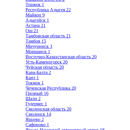
Торжок
1
Республика Адыгея
22
Майкоп
9
Адыгейск
1
Астана
21
Ош
21
Тамбовская область
21
Тамбов
15
Мичуринск
3
Моршанск
1
Восточно-Казахстанская область
20
Усть-Каменогорск
20
Чуйская область
20
Кара-Балта
2
Кант
1
Токмок
1
Чеченская Республика
20
Грозный
16
Шали
2
Гудермес
1
Смоленская область
20
Смоленск
14
Ярцево
2
Сафоново
1
Ямало-Ненецкий автономный округ
18