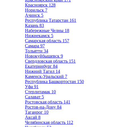
Красноярск
128
Норильск
7
Ачинск
5
Республика Татарстан
161
Казань
83
Набережные Челны
18
Нижнекамск
5
Самарская область
157
Самара
97
Тольятти
34
Новокуйбышевск
9
Свердловская область
151
Екатеринбург
84
Нижний Тагил
14
Каменск-Уральский
7
Республика Башкортостан
150
Уфа
91
Стерлитамак
10
Салават
5
Ростовская область
141
Ростов-на-Дону
84
Таганрог
10
Аксай
8
Челябинская область
112