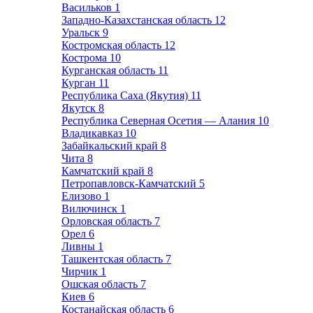
Васильков
1
Западно-Казахстанская область
12
Уральск
9
Костромская область
12
Кострома
10
Курганская область
11
Курган
11
Республика Саха (Якутия)
11
Якутск
8
Республика Северная Осетия — Алания
10
Владикавказ
10
Забайкальский край
8
Чита
8
Камчатский край
8
Петропавловск-Камчатский
5
Елизово
1
Вилючинск
1
Орловская область
7
Орел
6
Ливны
1
Ташкентская область
7
Чирчик
1
Ошская область
7
Киев
6
Костанайская область
6