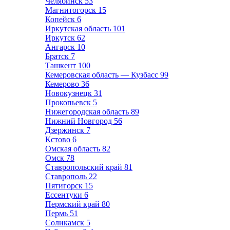
Челябинск
53
Магнитогорск
15
Копейск
6
Иркутская область
101
Иркутск
62
Ангарск
10
Братск
7
Ташкент
100
Кемеровская область — Кузбасс
99
Кемерово
36
Новокузнецк
31
Прокопьевск
5
Нижегородская область
89
Нижний Новгород
56
Дзержинск
7
Кстово
6
Омская область
82
Омск
78
Ставропольский край
81
Ставрополь
22
Пятигорск
15
Ессентуки
6
Пермский край
80
Пермь
51
Соликамск
5