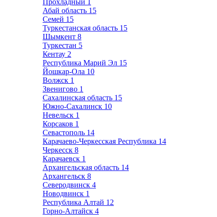
Прохладный
1
Абай область
15
Семей
15
Туркестанская область
15
Шымкент
8
Туркестан
5
Кентау
2
Республика Марий Эл
15
Йошкар-Ола
10
Волжск
1
Звенигово
1
Сахалинская область
15
Южно-Сахалинск
10
Невельск
1
Корсаков
1
Севастополь
14
Карачаево-Черкесская Республика
14
Черкесск
8
Карачаевск
1
Архангельская область
14
Архангельск
8
Северодвинск
4
Новодвинск
1
Республика Алтай
12
Горно-Алтайск
4