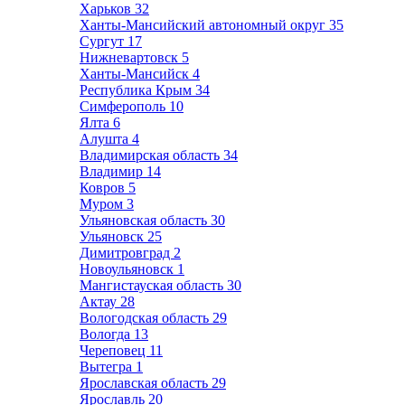
Харьков
32
Ханты-Мансийский автономный округ
35
Сургут
17
Нижневартовск
5
Ханты-Мансийск
4
Республика Крым
34
Симферополь
10
Ялта
6
Алушта
4
Владимирская область
34
Владимир
14
Ковров
5
Муром
3
Ульяновская область
30
Ульяновск
25
Димитровград
2
Новоульяновск
1
Мангистауская область
30
Актау
28
Вологодская область
29
Вологда
13
Череповец
11
Вытегра
1
Ярославская область
29
Ярославль
20