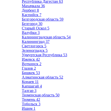
Республика Дагестан
63
Махачкала
36
Дербент
8
Каспийск
7
Белгородская область
59
Белгород
30
Старый Оскол
5
Валуйки
3
Калининградская область
54
Калининград
37
Светлогорск
5
Зеленоградск
5
Удмуртская Республика
53
Ижевск
42
Воткинск
2
Глазов
2
Бишкек
53
Алматинская область
52
Конаев
11
Капшагай
4
Талгар
3
Тюменская область
50
Тюмень
42
Тобольск
3
Ишим
1