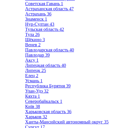
Советская Гавань
1
Астраханская область
47
Астрахань
36
Знаменск
1
Нур-Султан
43
Тульская область
42
Тула
26
Щёкино
3
Венев
2
Павлодарская область
40
Павлодар
39
Аксу
1
Липецкая область
40
Липецк
25
Елец
2
Усмань
1
Республика Бурятия
39
Улан-Удэ
32
Кяхта
1
Северобайкальск
1
Київ
38
Харьковская область
36
Харьков
32
Ханты-Мансийский автономный округ
35
Сургут
17