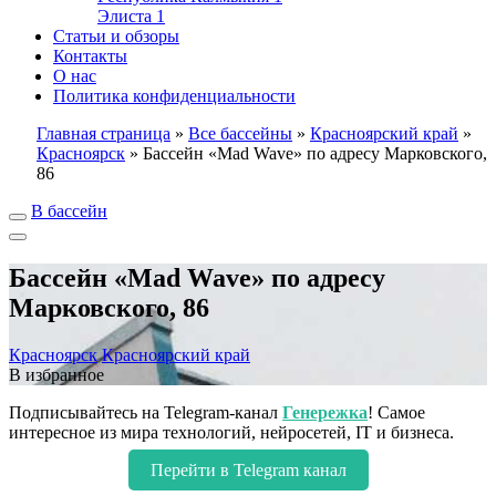
Элиста
1
Статьи и обзоры
Контакты
О нас
Политика конфиденциальности
Главная страница
»
Все бассейны
»
Красноярский край
»
Красноярск
»
Бассейн «Mad Wave» по адресу Марковского,
86
В бассейн
Бассейн «Mad Wave» по адресу
Марковского, 86
Красноярск
Красноярский край
В избранное
Подписывайтесь на Telegram-канал
Генережка
! Самое
интересное из мира технологий, нейросетей, IT и бизнеса.
Перейти в Telegram канал