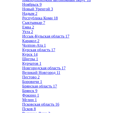
Ноябрьск
9
Новый Уренгой
3
Надым
2
Республика Коми
18
Сыктывкар
7
Емва
2
Ухта
2
Иссык-Кульская область
17
Каракол
2
Чолпон-Ата
1
Курская область
17
Курск
14
Щигры
1
Курчатов
1
Новгородская область
17
Великий Новгород
11
Пестово
2
Боровичи
1
Брянская область
17
Брянск
9
Фокино
1
Мглин
1
Псковская область
16
Псков
8