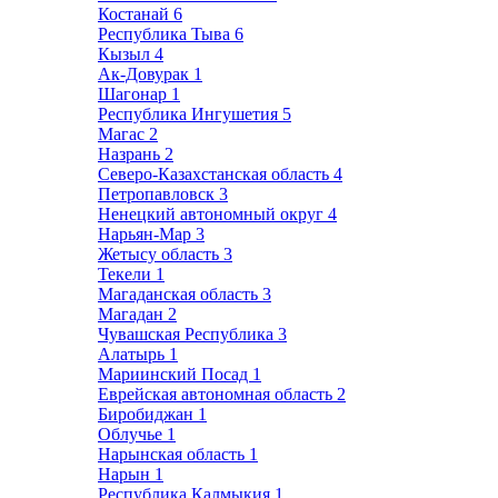
Костанай
6
Республика Тыва
6
Кызыл
4
Ак-Довурак
1
Шагонар
1
Республика Ингушетия
5
Магас
2
Назрань
2
Северо-Казахстанская область
4
Петропавловск
3
Ненецкий автономный округ
4
Нарьян-Мар
3
Жетысу область
3
Текели
1
Магаданская область
3
Магадан
2
Чувашская Республика
3
Алатырь
1
Мариинский Посад
1
Еврейская автономная область
2
Биробиджан
1
Облучье
1
Нарынская область
1
Нарын
1
Республика Калмыкия
1