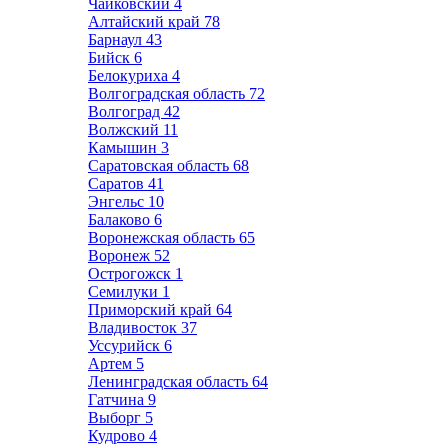
Чайковский
4
Алтайский край
78
Барнаул
43
Бийск
6
Белокуриха
4
Волгоградская область
72
Волгоград
42
Волжский
11
Камышин
3
Саратовская область
68
Саратов
41
Энгельс
10
Балаково
6
Воронежская область
65
Воронеж
52
Острогожск
1
Семилуки
1
Приморский край
64
Владивосток
37
Уссурийск
6
Артем
5
Ленинградская область
64
Гатчина
9
Выборг
5
Кудрово
4