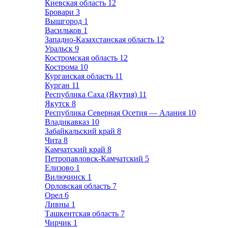
Киевская область
12
Бровари
3
Вышгород
1
Васильков
1
Западно-Казахстанская область
12
Уральск
9
Костромская область
12
Кострома
10
Курганская область
11
Курган
11
Республика Саха (Якутия)
11
Якутск
8
Республика Северная Осетия — Алания
10
Владикавказ
10
Забайкальский край
8
Чита
8
Камчатский край
8
Петропавловск-Камчатский
5
Елизово
1
Вилючинск
1
Орловская область
7
Орел
6
Ливны
1
Ташкентская область
7
Чирчик
1