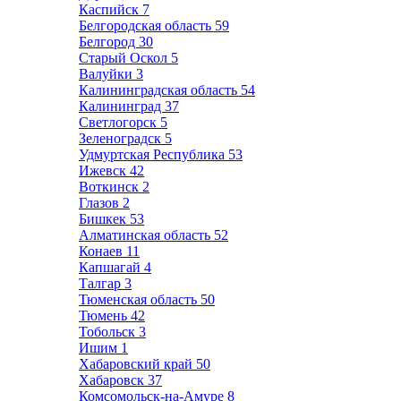
Каспийск
7
Белгородская область
59
Белгород
30
Старый Оскол
5
Валуйки
3
Калининградская область
54
Калининград
37
Светлогорск
5
Зеленоградск
5
Удмуртская Республика
53
Ижевск
42
Воткинск
2
Глазов
2
Бишкек
53
Алматинская область
52
Конаев
11
Капшагай
4
Талгар
3
Тюменская область
50
Тюмень
42
Тобольск
3
Ишим
1
Хабаровский край
50
Хабаровск
37
Комсомольск-на-Амуре
8