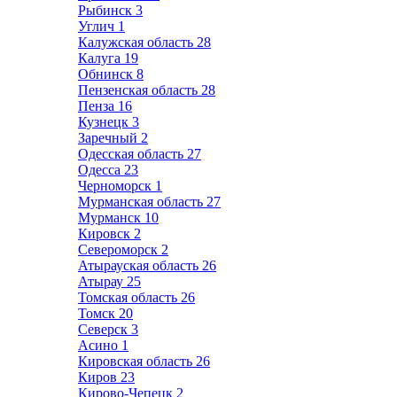
Рыбинск
3
Углич
1
Калужская область
28
Калуга
19
Обнинск
8
Пензенская область
28
Пенза
16
Кузнецк
3
Заречный
2
Одесская область
27
Одесса
23
Черноморск
1
Мурманская область
27
Мурманск
10
Кировск
2
Североморск
2
Атырауская область
26
Атырау
25
Томская область
26
Томск
20
Северск
3
Асино
1
Кировская область
26
Киров
23
Кирово-Чепецк
2