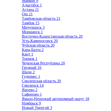
Майкоп
9
Адыгейск
1
Астана
21
Ош
21
Тамбовская область
21
Тамбов
15
Мичуринск
3
Моршанск
1
Восточно-Казахстанская область
20
Усть-Каменогорск
20
Чуйская область
20
Кара-Балта
2
Кант
1
Токмок
1
Чеченская Республика
20
Грозный
16
Шали
2
Гудермес
1
Смоленская область
20
Смоленск
14
Ярцево
2
Сафоново
1
Ямало-Ненецкий автономный округ
18
Ноябрьск
9
Новый Уренгой
3