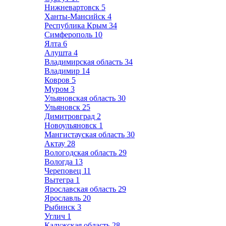
Нижневартовск
5
Ханты-Мансийск
4
Республика Крым
34
Симферополь
10
Ялта
6
Алушта
4
Владимирская область
34
Владимир
14
Ковров
5
Муром
3
Ульяновская область
30
Ульяновск
25
Димитровград
2
Новоульяновск
1
Мангистауская область
30
Актау
28
Вологодская область
29
Вологда
13
Череповец
11
Вытегра
1
Ярославская область
29
Ярославль
20
Рыбинск
3
Углич
1
Калужская область
28