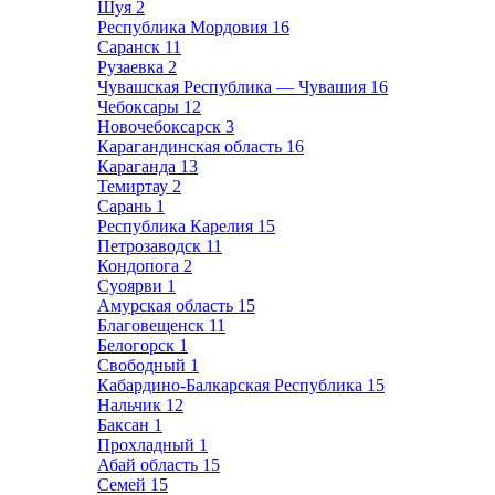
Шуя
2
Республика Мордовия
16
Саранск
11
Рузаевка
2
Чувашская Республика — Чувашия
16
Чебоксары
12
Новочебоксарск
3
Карагандинская область
16
Караганда
13
Темиртау
2
Сарань
1
Республика Карелия
15
Петрозаводск
11
Кондопога
2
Суоярви
1
Амурская область
15
Благовещенск
11
Белогорск
1
Свободный
1
Кабардино-Балкарская Республика
15
Нальчик
12
Баксан
1
Прохладный
1
Абай область
15
Семей
15