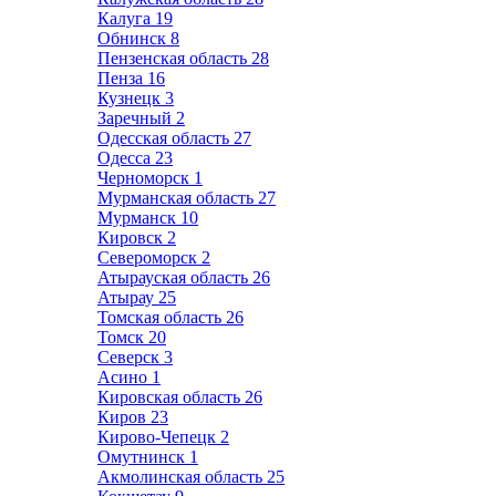
Калуга
19
Обнинск
8
Пензенская область
28
Пенза
16
Кузнецк
3
Заречный
2
Одесская область
27
Одесса
23
Черноморск
1
Мурманская область
27
Мурманск
10
Кировск
2
Североморск
2
Атырауская область
26
Атырау
25
Томская область
26
Томск
20
Северск
3
Асино
1
Кировская область
26
Киров
23
Кирово-Чепецк
2
Омутнинск
1
Акмолинская область
25