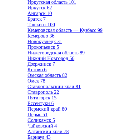
Иркутская область
101
Иркутск
62
Ангарск
10
Братск
7
Ташкент
100
Кемеровская область — Кузбасс
99
Кемерово
36
Новокузнецк
31
Прокопьевск
5
Нижегородская область
89
Нижний Новгород
56
Дзержинск
7
Кстово
6
Омская область
82
Омск
78
Ставропольский край
81
Ставрополь
22
Пятигорск
15
Ессентуки
6
Пермский край
80
Пермь
51
Соликамск
5
Чайковский
4
Алтайский край
78
Барнаул
43