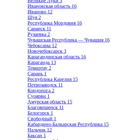
Великие Луки
3
Ивановская область
16
Иваново
12
Шуя
2
Республика Мордовия
16
Саранск
11
Рузаевка
2
Чувашская Республика — Чувашия
16
Чебоксары
12
Новочебоксарск
3
Карагандинская область
16
Караганда
13
Темиртау
2
Сарань
1
Республика Карелия
15
Петрозаводск
11
Кондопога
2
Суоярви
1
Амурская область
15
Благовещенск
11
Белогорск
1
Свободный
1
Кабардино-Балкарская Республика
15
Нальчик
12
Баксан
1