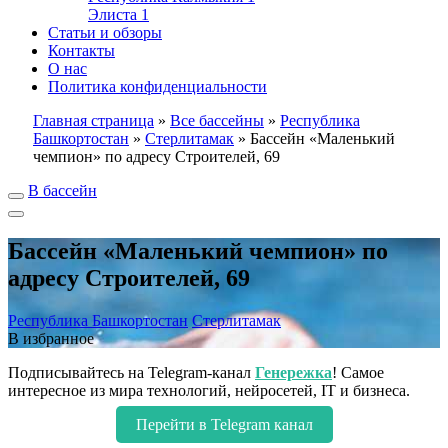
Элиста
1
Статьи и обзоры
Контакты
О нас
Политика конфиденциальности
Главная страница
»
Все бассейны
»
Республика
Башкортостан
»
Стерлитамак
»
Бассейн «Маленький
чемпион» по адресу Строителей, 69
В бассейн
Бассейн «Маленький чемпион» по
адресу Строителей, 69
Республика Башкортостан
Стерлитамак
В избранное
Подписывайтесь на Telegram-канал
Генережка
! Самое
интересное из мира технологий, нейросетей, IT и бизнеса.
Перейти в Telegram канал