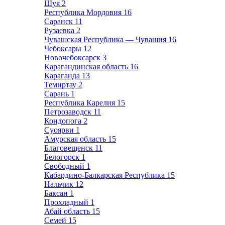
Шуя
2
Республика Мордовия
16
Саранск
11
Рузаевка
2
Чувашская Республика — Чувашия
16
Чебоксары
12
Новочебоксарск
3
Карагандинская область
16
Караганда
13
Темиртау
2
Сарань
1
Республика Карелия
15
Петрозаводск
11
Кондопога
2
Суоярви
1
Амурская область
15
Благовещенск
11
Белогорск
1
Свободный
1
Кабардино-Балкарская Республика
15
Нальчик
12
Баксан
1
Прохладный
1
Абай область
15
Семей
15