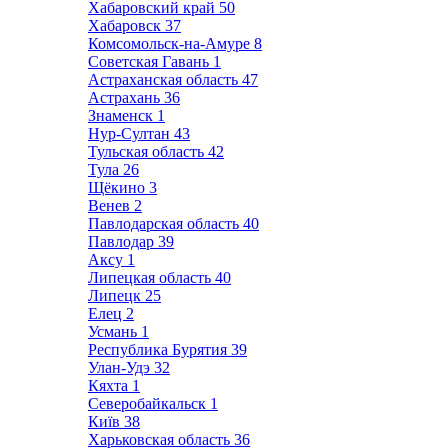
Хабаровский край
50
Хабаровск
37
Комсомольск-на-Амуре
8
Советская Гавань
1
Астраханская область
47
Астрахань
36
Знаменск
1
Нур-Султан
43
Тульская область
42
Тула
26
Щёкино
3
Венев
2
Павлодарская область
40
Павлодар
39
Аксу
1
Липецкая область
40
Липецк
25
Елец
2
Усмань
1
Республика Бурятия
39
Улан-Удэ
32
Кяхта
1
Северобайкальск
1
Київ
38
Харьковская область
36