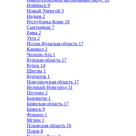
Ноябрьск
9
Новый Уренгой
3
Надым
2
Республика Коми
18
Сыктывкар
7
Емва
2
Ухта
2
Иссык-Кульская область
17
Каракол
2
Чолпон-Ата
1
Курская область
17
Курск
14
Щигры
1
Курчатов
1
Новгородская область
17
Великий Новгород
11
Пестово
2
Боровичи
1
Брянская область
17
Брянск
9
Фокино
1
Мглин
1
Псковская область
16
Псков
8