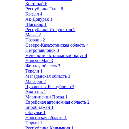
Костанай
6
Республика Тыва
6
Кызыл
4
Ак-Довурак
1
Шагонар
1
Республика Ингушетия
5
Магас
2
Назрань
2
Северо-Казахстанская область
4
Петропавловск
3
Ненецкий автономный округ
4
Нарьян-Мар
3
Жетысу область
3
Текели
1
Магаданская область
3
Магадан
2
Чувашская Республика
3
Алатырь
1
Мариинский Посад
1
Еврейская автономная область
2
Биробиджан
1
Облучье
1
Нарынская область
1
Нарын
1
Республика Калмыкия
1