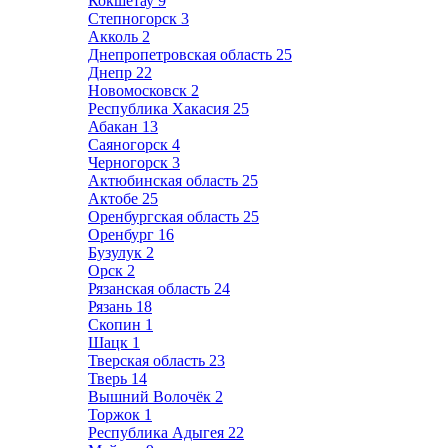
Кокшетау
9
Степногорск
3
Акколь
2
Днепропетровская область
25
Днепр
22
Новомосковск
2
Республика Хакасия
25
Абакан
13
Саяногорск
4
Черногорск
3
Актюбинская область
25
Актобе
25
Оренбургская область
25
Оренбург
16
Бузулук
2
Орск
2
Рязанская область
24
Рязань
18
Скопин
1
Шацк
1
Тверская область
23
Тверь
14
Вышний Волочёк
2
Торжок
1
Республика Адыгея
22