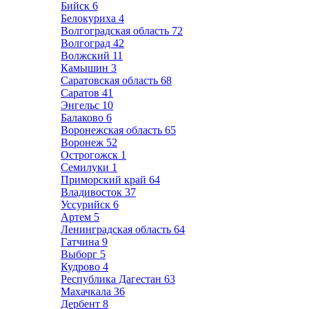
Бийск
6
Белокуриха
4
Волгоградская область
72
Волгоград
42
Волжский
11
Камышин
3
Саратовская область
68
Саратов
41
Энгельс
10
Балаково
6
Воронежская область
65
Воронеж
52
Острогожск
1
Семилуки
1
Приморский край
64
Владивосток
37
Уссурийск
6
Артем
5
Ленинградская область
64
Гатчина
9
Выборг
5
Кудрово
4
Республика Дагестан
63
Махачкала
36
Дербент
8