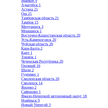
Майкоп
9
Адыгейск
1
Астана
21
Ош
21
Тамбовская область
21
Тамбов
15
Мичуринск
3
Моршанск
1
Восточно-Казахстанская область
20
Усть-Каменогорск
20
Чуйская область
20
Кара-Балта
2
Кант
1
Токмок
1
Чеченская Республика
20
Грозный
16
Шали
2
Гудермес
1
Смоленская область
20
Смоленск
14
Ярцево
2
Сафоново
1
Ямало-Ненецкий автономный округ
18
Ноябрьск
9
Новый Уренгой
3