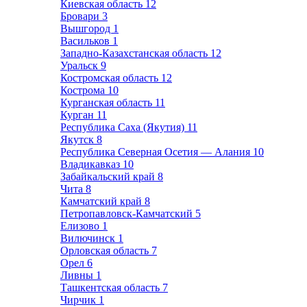
Киевская область
12
Бровари
3
Вышгород
1
Васильков
1
Западно-Казахстанская область
12
Уральск
9
Костромская область
12
Кострома
10
Курганская область
11
Курган
11
Республика Саха (Якутия)
11
Якутск
8
Республика Северная Осетия — Алания
10
Владикавказ
10
Забайкальский край
8
Чита
8
Камчатский край
8
Петропавловск-Камчатский
5
Елизово
1
Вилючинск
1
Орловская область
7
Орел
6
Ливны
1
Ташкентская область
7
Чирчик
1