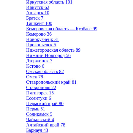
Иркутская область
101
Иркутск
62
Ангарск
10
Братск
7
Ташкент
100
Кемеровская область — Кузбасс
99
Кемерово
36
Новокузнецк
31
Прокопьевск
5
Нижегородская область
89
Нижний Новгород
56
Дзержинск
7
Кстово
6
Омская область
82
Омск
78
Ставропольский край
81
Ставрополь
22
Пятигорск
15
Ессентуки
6
Пермский край
80
Пермь
51
Соликамск
5
Чайковский
4
Алтайский край
78
Барнаул
43