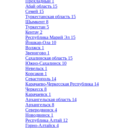
Прохладный
1
Абай область
15
Семей
15
Туркестанская область
15
Шымкент
8
Туркестан
5
Кентау
2
Республика Марий Эл
15
Йошкар-Ола
10
Волжск
1
Звенигово
1
Сахалинская область
15
Южно-Сахалинск
10
Невельск
1
Корсаков
1
Севастополь
14
Карачаево-Черкесская Республика
14
Черкесск
8
Карачаевск
1
Архангельская область
14
Архангельск
8
Северодвинск
4
Новодвинск
1
Республика Алтай
12
Горно-Алтайск
4