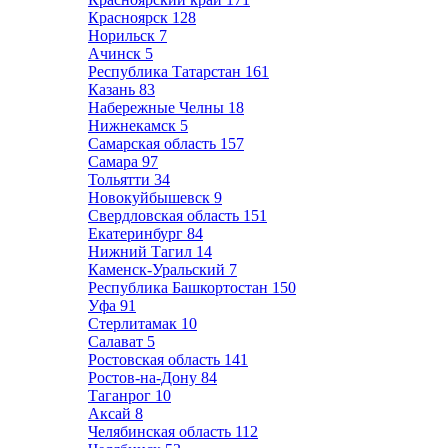
Красноярск
128
Норильск
7
Ачинск
5
Республика Татарстан
161
Казань
83
Набережные Челны
18
Нижнекамск
5
Самарская область
157
Самара
97
Тольятти
34
Новокуйбышевск
9
Свердловская область
151
Екатеринбург
84
Нижний Тагил
14
Каменск-Уральский
7
Республика Башкортостан
150
Уфа
91
Стерлитамак
10
Салават
5
Ростовская область
141
Ростов-на-Дону
84
Таганрог
10
Аксай
8
Челябинская область
112