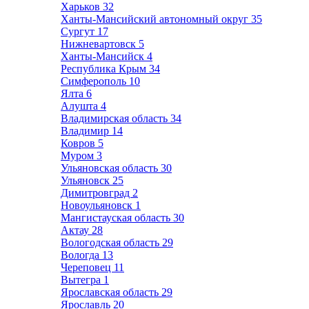
Харьков
32
Ханты-Мансийский автономный округ
35
Сургут
17
Нижневартовск
5
Ханты-Мансийск
4
Республика Крым
34
Симферополь
10
Ялта
6
Алушта
4
Владимирская область
34
Владимир
14
Ковров
5
Муром
3
Ульяновская область
30
Ульяновск
25
Димитровград
2
Новоульяновск
1
Мангистауская область
30
Актау
28
Вологодская область
29
Вологда
13
Череповец
11
Вытегра
1
Ярославская область
29
Ярославль
20