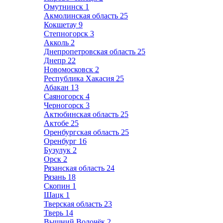
Омутнинск
1
Акмолинская область
25
Кокшетау
9
Степногорск
3
Акколь
2
Днепропетровская область
25
Днепр
22
Новомосковск
2
Республика Хакасия
25
Абакан
13
Саяногорск
4
Черногорск
3
Актюбинская область
25
Актобе
25
Оренбургская область
25
Оренбург
16
Бузулук
2
Орск
2
Рязанская область
24
Рязань
18
Скопин
1
Шацк
1
Тверская область
23
Тверь
14
Вышний Волочёк
2