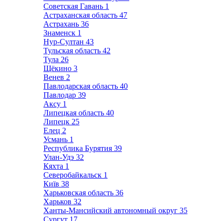
Советская Гавань
1
Астраханская область
47
Астрахань
36
Знаменск
1
Нур-Султан
43
Тульская область
42
Тула
26
Щёкино
3
Венев
2
Павлодарская область
40
Павлодар
39
Аксу
1
Липецкая область
40
Липецк
25
Елец
2
Усмань
1
Республика Бурятия
39
Улан-Удэ
32
Кяхта
1
Северобайкальск
1
Київ
38
Харьковская область
36
Харьков
32
Ханты-Мансийский автономный округ
35
Сургут
17