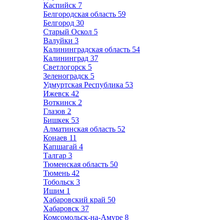
Каспийск
7
Белгородская область
59
Белгород
30
Старый Оскол
5
Валуйки
3
Калининградская область
54
Калининград
37
Светлогорск
5
Зеленоградск
5
Удмуртская Республика
53
Ижевск
42
Воткинск
2
Глазов
2
Бишкек
53
Алматинская область
52
Конаев
11
Капшагай
4
Талгар
3
Тюменская область
50
Тюмень
42
Тобольск
3
Ишим
1
Хабаровский край
50
Хабаровск
37
Комсомольск-на-Амуре
8