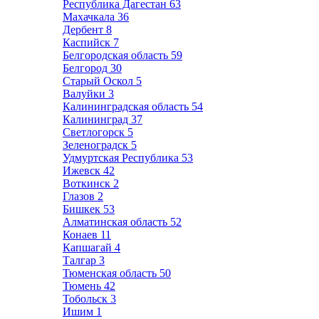
Республика Дагестан
63
Махачкала
36
Дербент
8
Каспийск
7
Белгородская область
59
Белгород
30
Старый Оскол
5
Валуйки
3
Калининградская область
54
Калининград
37
Светлогорск
5
Зеленоградск
5
Удмуртская Республика
53
Ижевск
42
Воткинск
2
Глазов
2
Бишкек
53
Алматинская область
52
Конаев
11
Капшагай
4
Талгар
3
Тюменская область
50
Тюмень
42
Тобольск
3
Ишим
1