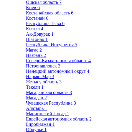
Ошская область
7
Киев
6
Костанайская область
6
Костанай
6
Республика Тыва
6
Кызыл
4
Ак-Довурак
1
Шагонар
1
Республика Ингушетия
5
Магас
2
Назрань
2
Северо-Казахстанская область
4
Петропавловск
3
Ненецкий автономный округ
4
Нарьян-Мар
3
Жетысу область
3
Текели
1
Магаданская область
3
Магадан
2
Чувашская Республика
3
Алатырь
1
Мариинский Посад
1
Еврейская автономная область
2
Биробиджан
1
Облучье
1