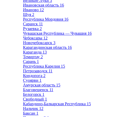
Великие Луки
3
Ивановская область
16
Иваново
12
Шуя
2
Республика Мордовия
16
Саранск
11
Рузаевка
2
Чувашская Республика — Чувашия
16
Чебоксары
12
Новочебоксарск
3
Карагандинская область
16
Караганда
13
Темиртау
2
Сарань
1
Республика Карелия
15
Петрозаводск
11
Кондопога
2
Суоярви
1
Амурская область
15
Благовещенск
11
Белогорск
1
Свободный
1
Кабардино-Балкарская Республика
15
Нальчик
12
Баксан
1