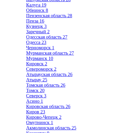
Калуга
19
Обнинск
8
Пензенская область
28
Пенза
16
Кузнецк
3
Заречный
2
Одесская область
27
Одесса
23
Черноморск
1
Мурманская область
27
Мурманск
10
Кировск
2
Североморск
2
Атырауская область
26
Атырау
25
Томская область
26
Томск
20
Северск
3
Асино
1
Кировская область
26
Киров
23
Кирово-Чепецк
2
Омутнинск
1
Акмолинская область
25