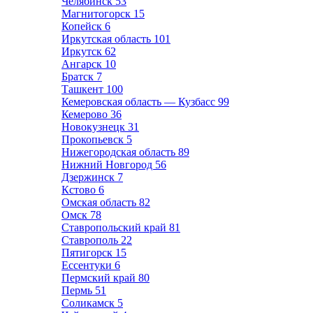
Челябинск
53
Магнитогорск
15
Копейск
6
Иркутская область
101
Иркутск
62
Ангарск
10
Братск
7
Ташкент
100
Кемеровская область — Кузбасс
99
Кемерово
36
Новокузнецк
31
Прокопьевск
5
Нижегородская область
89
Нижний Новгород
56
Дзержинск
7
Кстово
6
Омская область
82
Омск
78
Ставропольский край
81
Ставрополь
22
Пятигорск
15
Ессентуки
6
Пермский край
80
Пермь
51
Соликамск
5