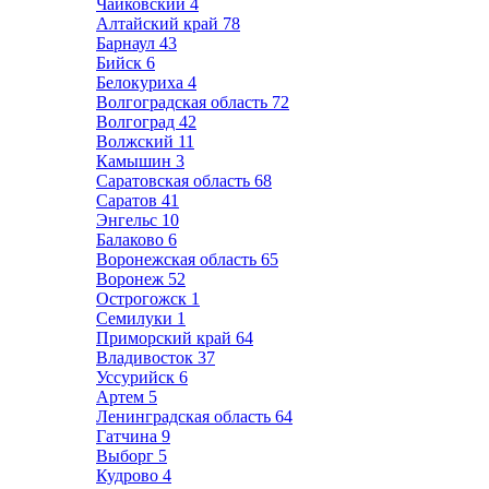
Чайковский
4
Алтайский край
78
Барнаул
43
Бийск
6
Белокуриха
4
Волгоградская область
72
Волгоград
42
Волжский
11
Камышин
3
Саратовская область
68
Саратов
41
Энгельс
10
Балаково
6
Воронежская область
65
Воронеж
52
Острогожск
1
Семилуки
1
Приморский край
64
Владивосток
37
Уссурийск
6
Артем
5
Ленинградская область
64
Гатчина
9
Выборг
5
Кудрово
4