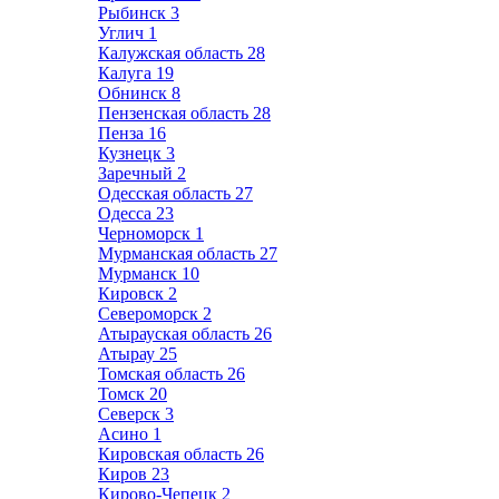
Рыбинск
3
Углич
1
Калужская область
28
Калуга
19
Обнинск
8
Пензенская область
28
Пенза
16
Кузнецк
3
Заречный
2
Одесская область
27
Одесса
23
Черноморск
1
Мурманская область
27
Мурманск
10
Кировск
2
Североморск
2
Атырауская область
26
Атырау
25
Томская область
26
Томск
20
Северск
3
Асино
1
Кировская область
26
Киров
23
Кирово-Чепецк
2