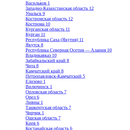
Васильков
1
Западно-Казахстанская область
12
Уральск
9
Костромская область
12
Кострома
10
Курганская область
11
Курган
11
Республика Саха (Якутия)
11
Якутск
8
Республика Северная Осетия — Алания
10
Владикавказ
10
Забайкальский край
8
Чита
8
Камчатский край
8
Петропавловск-Камчатский
5
Елизово
1
Вилючинск
1
Орловская область
7
Орел
6
Ливны
1
Ташкентская область
7
Чирчик
1
Ошская область
7
Киев
6
Костанайская область
6