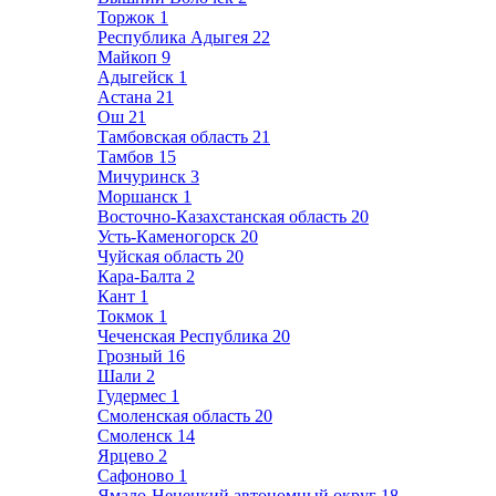
Торжок
1
Республика Адыгея
22
Майкоп
9
Адыгейск
1
Астана
21
Ош
21
Тамбовская область
21
Тамбов
15
Мичуринск
3
Моршанск
1
Восточно-Казахстанская область
20
Усть-Каменогорск
20
Чуйская область
20
Кара-Балта
2
Кант
1
Токмок
1
Чеченская Республика
20
Грозный
16
Шали
2
Гудермес
1
Смоленская область
20
Смоленск
14
Ярцево
2
Сафоново
1
Ямало-Ненецкий автономный округ
18