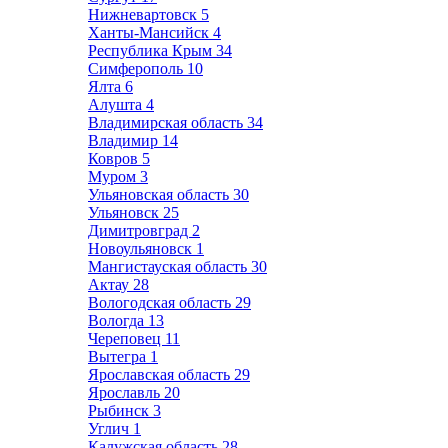
Нижневартовск
5
Ханты-Мансийск
4
Республика Крым
34
Симферополь
10
Ялта
6
Алушта
4
Владимирская область
34
Владимир
14
Ковров
5
Муром
3
Ульяновская область
30
Ульяновск
25
Димитровград
2
Новоульяновск
1
Мангистауская область
30
Актау
28
Вологодская область
29
Вологда
13
Череповец
11
Вытегра
1
Ярославская область
29
Ярославль
20
Рыбинск
3
Углич
1
Калужская область
28