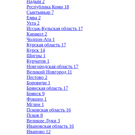
Надым
2
Республика Коми
18
Сыктывкар
7
Емва
2
Ухта
2
Иссык-Кульская область
17
Каракол
2
Чолпон-Ата
1
Курская область
17
Курск
14
Щигры
1
Курчатов
1
Новгородская область
17
Великий Новгород
11
Пестово
2
Боровичи
1
Брянская область
17
Брянск
9
Фокино
1
Мглин
1
Псковская область
16
Псков
8
Великие Луки
3
Ивановская область
16
Иваново
12