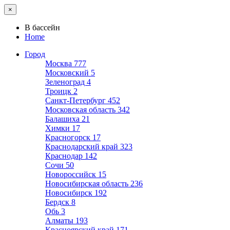
×
В бассейн
Home
Город
Москва
777
Московский
5
Зеленоград
4
Троицк
2
Санкт-Петербург
452
Московская область
342
Балашиха
21
Химки
17
Красногорск
17
Краснодарский край
323
Краснодар
142
Сочи
50
Новороссийск
15
Новосибирская область
236
Новосибирск
192
Бердск
8
Обь
3
Алматы
193
Красноярский край
171