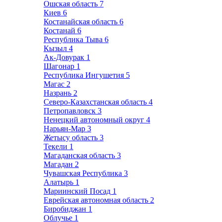
Ошская область
7
Киев
6
Костанайская область
6
Костанай
6
Республика Тыва
6
Кызыл
4
Ак-Довурак
1
Шагонар
1
Республика Ингушетия
5
Магас
2
Назрань
2
Северо-Казахстанская область
4
Петропавловск
3
Ненецкий автономный округ
4
Нарьян-Мар
3
Жетысу область
3
Текели
1
Магаданская область
3
Магадан
2
Чувашская Республика
3
Алатырь
1
Мариинский Посад
1
Еврейская автономная область
2
Биробиджан
1
Облучье
1