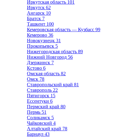
Иркутская область
101
Иркутск
62
Ангарск
10
Братск
7
Ташкент
100
Кемеровская область — Кузбасс
99
Кемерово
36
Новокузнецк
31
Прокопьевск
5
Нижегородская область
89
Нижний Новгород
56
Дзержинск
7
Кстово
6
Омская область
82
Омск
78
Ставропольский край
81
Ставрополь
22
Пятигорск
15
Ессентуки
6
Пермский край
80
Пермь
51
Соликамск
5
Чайковский
4
Алтайский край
78
Барнаул
43