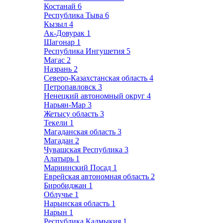
Костанай
6
Республика Тыва
6
Кызыл
4
Ак-Довурак
1
Шагонар
1
Республика Ингушетия
5
Магас
2
Назрань
2
Северо-Казахстанская область
4
Петропавловск
3
Ненецкий автономный округ
4
Нарьян-Мар
3
Жетысу область
3
Текели
1
Магаданская область
3
Магадан
2
Чувашская Республика
3
Алатырь
1
Мариинский Посад
1
Еврейская автономная область
2
Биробиджан
1
Облучье
1
Нарынская область
1
Нарын
1
Республика Калмыкия
1