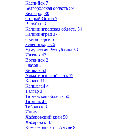
Каспийск
7
Белгородская область
59
Белгород
30
Старый Оскол
5
Валуйки
3
Калининградская область
54
Калининград
37
Светлогорск
5
Зеленоградск
5
Удмуртская Республика
53
Ижевск
42
Воткинск
2
Глазов
2
Бишкек
53
Алматинская область
52
Конаев
11
Капшагай
4
Талгар
3
Тюменская область
50
Тюмень
42
Тобольск
3
Ишим
1
Хабаровский край
50
Хабаровск
37
Комсомольск-на-Амуре
8