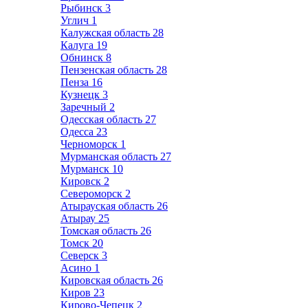
Рыбинск
3
Углич
1
Калужская область
28
Калуга
19
Обнинск
8
Пензенская область
28
Пенза
16
Кузнецк
3
Заречный
2
Одесская область
27
Одесса
23
Черноморск
1
Мурманская область
27
Мурманск
10
Кировск
2
Североморск
2
Атырауская область
26
Атырау
25
Томская область
26
Томск
20
Северск
3
Асино
1
Кировская область
26
Киров
23
Кирово-Чепецк
2