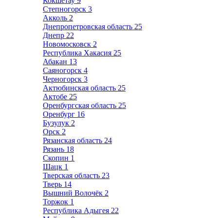
Кокшетау
9
Степногорск
3
Акколь
2
Днепропетровская область
25
Днепр
22
Новомосковск
2
Республика Хакасия
25
Абакан
13
Саяногорск
4
Черногорск
3
Актюбинская область
25
Актобе
25
Оренбургская область
25
Оренбург
16
Бузулук
2
Орск
2
Рязанская область
24
Рязань
18
Скопин
1
Шацк
1
Тверская область
23
Тверь
14
Вышний Волочёк
2
Торжок
1
Республика Адыгея
22