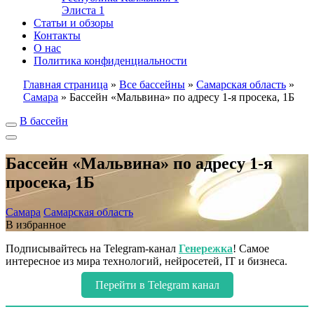
Элиста
1
Статьи и обзоры
Контакты
О нас
Политика конфиденциальности
Главная страница
»
Все бассейны
»
Самарская область
»
Самара
»
Бассейн «Мальвина» по адресу 1-я просека, 1Б
В бассейн
Бассейн «Мальвина» по адресу 1-я
просека, 1Б
Самара
Самарская область
В избранное
Подписывайтесь на Telegram-канал
Генережка
! Самое
интересное из мира технологий, нейросетей, IT и бизнеса.
Перейти в Telegram канал