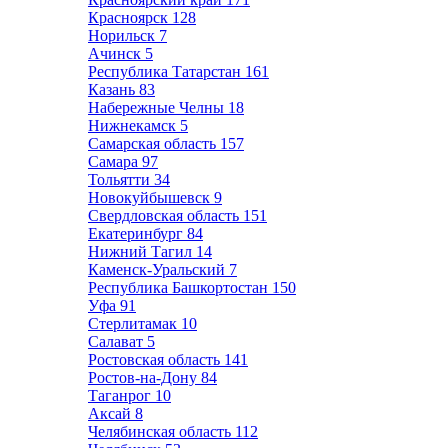
Красноярск
128
Норильск
7
Ачинск
5
Республика Татарстан
161
Казань
83
Набережные Челны
18
Нижнекамск
5
Самарская область
157
Самара
97
Тольятти
34
Новокуйбышевск
9
Свердловская область
151
Екатеринбург
84
Нижний Тагил
14
Каменск-Уральский
7
Республика Башкортостан
150
Уфа
91
Стерлитамак
10
Салават
5
Ростовская область
141
Ростов-на-Дону
84
Таганрог
10
Аксай
8
Челябинская область
112