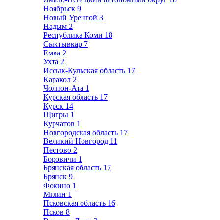
Ноябрьск
9
Новый Уренгой
3
Надым
2
Республика Коми
18
Сыктывкар
7
Емва
2
Ухта
2
Иссык-Кульская область
17
Каракол
2
Чолпон-Ата
1
Курская область
17
Курск
14
Щигры
1
Курчатов
1
Новгородская область
17
Великий Новгород
11
Пестово
2
Боровичи
1
Брянская область
17
Брянск
9
Фокино
1
Мглин
1
Псковская область
16
Псков
8