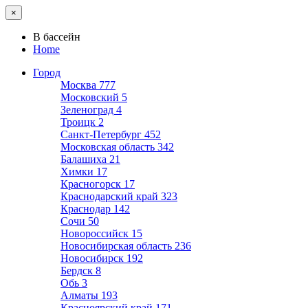
×
В бассейн
Home
Город
Москва
777
Московский
5
Зеленоград
4
Троицк
2
Санкт-Петербург
452
Московская область
342
Балашиха
21
Химки
17
Красногорск
17
Краснодарский край
323
Краснодар
142
Сочи
50
Новороссийск
15
Новосибирская область
236
Новосибирск
192
Бердск
8
Обь
3
Алматы
193
Красноярский край
171