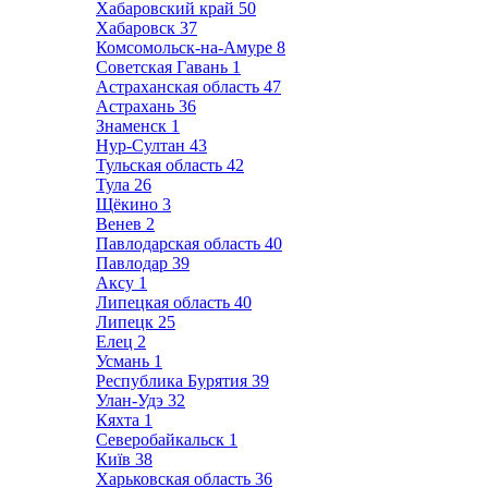
Хабаровский край
50
Хабаровск
37
Комсомольск-на-Амуре
8
Советская Гавань
1
Астраханская область
47
Астрахань
36
Знаменск
1
Нур-Султан
43
Тульская область
42
Тула
26
Щёкино
3
Венев
2
Павлодарская область
40
Павлодар
39
Аксу
1
Липецкая область
40
Липецк
25
Елец
2
Усмань
1
Республика Бурятия
39
Улан-Удэ
32
Кяхта
1
Северобайкальск
1
Київ
38
Харьковская область
36