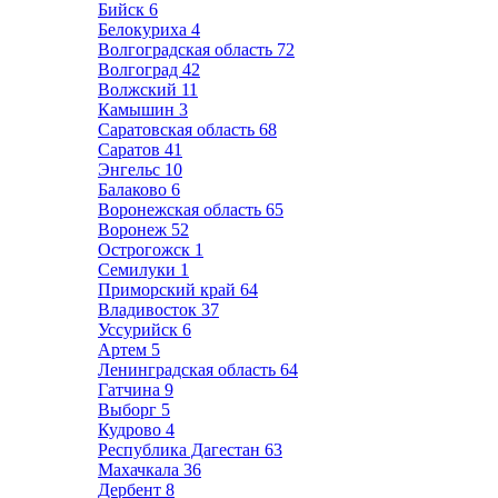
Бийск
6
Белокуриха
4
Волгоградская область
72
Волгоград
42
Волжский
11
Камышин
3
Саратовская область
68
Саратов
41
Энгельс
10
Балаково
6
Воронежская область
65
Воронеж
52
Острогожск
1
Семилуки
1
Приморский край
64
Владивосток
37
Уссурийск
6
Артем
5
Ленинградская область
64
Гатчина
9
Выборг
5
Кудрово
4
Республика Дагестан
63
Махачкала
36
Дербент
8