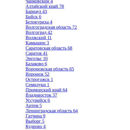
Чайковский
4
Алтайский край
78
Барнаул
43
Бийск
6
Белокуриха
4
Волгоградская область
72
Волгоград
42
Волжский
11
Камышин
3
Саратовская область
68
Саратов
41
Энгельс
10
Балаково
6
Воронежская область
65
Воронеж
52
Острогожск
1
Семилуки
1
Приморский край
64
Владивосток
37
Уссурийск
6
Артем
5
Ленинградская область
64
Гатчина
9
Выборг
5
Кудрово
4