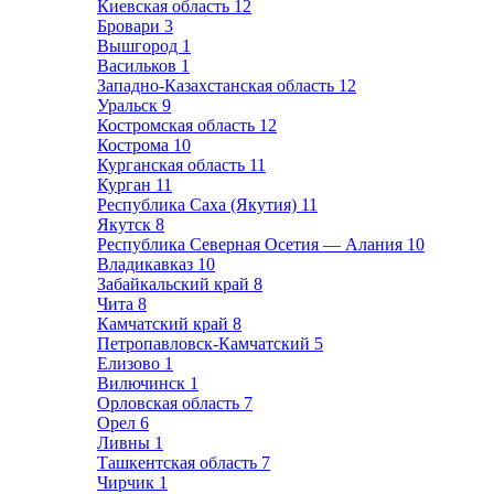
Киевская область
12
Бровари
3
Вышгород
1
Васильков
1
Западно-Казахстанская область
12
Уральск
9
Костромская область
12
Кострома
10
Курганская область
11
Курган
11
Республика Саха (Якутия)
11
Якутск
8
Республика Северная Осетия — Алания
10
Владикавказ
10
Забайкальский край
8
Чита
8
Камчатский край
8
Петропавловск-Камчатский
5
Елизово
1
Вилючинск
1
Орловская область
7
Орел
6
Ливны
1
Ташкентская область
7
Чирчик
1