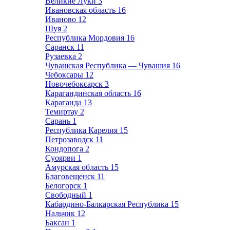
Великие Луки
3
Ивановская область
16
Иваново
12
Шуя
2
Республика Мордовия
16
Саранск
11
Рузаевка
2
Чувашская Республика — Чувашия
16
Чебоксары
12
Новочебоксарск
3
Карагандинская область
16
Караганда
13
Темиртау
2
Сарань
1
Республика Карелия
15
Петрозаводск
11
Кондопога
2
Суоярви
1
Амурская область
15
Благовещенск
11
Белогорск
1
Свободный
1
Кабардино-Балкарская Республика
15
Нальчик
12
Баксан
1