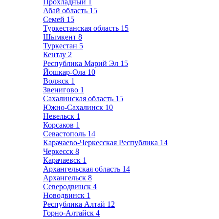
Прохладный
1
Абай область
15
Семей
15
Туркестанская область
15
Шымкент
8
Туркестан
5
Кентау
2
Республика Марий Эл
15
Йошкар-Ола
10
Волжск
1
Звенигово
1
Сахалинская область
15
Южно-Сахалинск
10
Невельск
1
Корсаков
1
Севастополь
14
Карачаево-Черкесская Республика
14
Черкесск
8
Карачаевск
1
Архангельская область
14
Архангельск
8
Северодвинск
4
Новодвинск
1
Республика Алтай
12
Горно-Алтайск
4