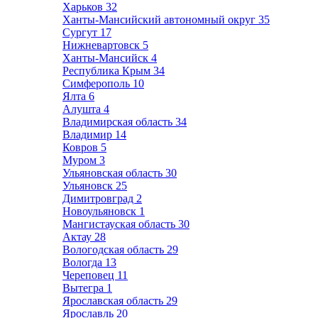
Харьков
32
Ханты-Мансийский автономный округ
35
Сургут
17
Нижневартовск
5
Ханты-Мансийск
4
Республика Крым
34
Симферополь
10
Ялта
6
Алушта
4
Владимирская область
34
Владимир
14
Ковров
5
Муром
3
Ульяновская область
30
Ульяновск
25
Димитровград
2
Новоульяновск
1
Мангистауская область
30
Актау
28
Вологодская область
29
Вологда
13
Череповец
11
Вытегра
1
Ярославская область
29
Ярославль
20