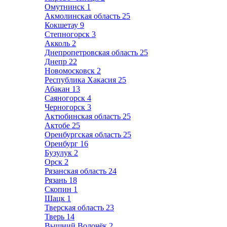
Омутнинск
1
Акмолинская область
25
Кокшетау
9
Степногорск
3
Акколь
2
Днепропетровская область
25
Днепр
22
Новомосковск
2
Республика Хакасия
25
Абакан
13
Саяногорск
4
Черногорск
3
Актюбинская область
25
Актобе
25
Оренбургская область
25
Оренбург
16
Бузулук
2
Орск
2
Рязанская область
24
Рязань
18
Скопин
1
Шацк
1
Тверская область
23
Тверь
14
Вышний Волочёк
2