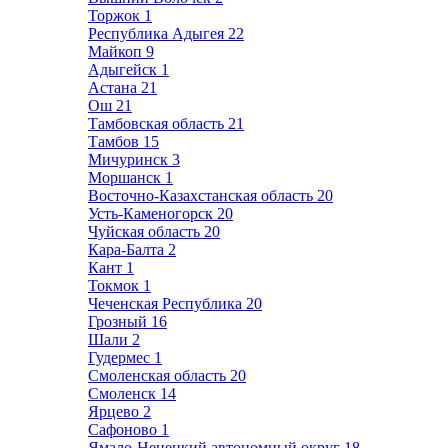
Торжок
1
Республика Адыгея
22
Майкоп
9
Адыгейск
1
Астана
21
Ош
21
Тамбовская область
21
Тамбов
15
Мичуринск
3
Моршанск
1
Восточно-Казахстанская область
20
Усть-Каменогорск
20
Чуйская область
20
Кара-Балта
2
Кант
1
Токмок
1
Чеченская Республика
20
Грозный
16
Шали
2
Гудермес
1
Смоленская область
20
Смоленск
14
Ярцево
2
Сафоново
1
Ямало-Ненецкий автономный округ
18