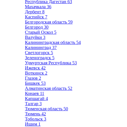
Республика Дагестан
63
Махачкала
36
Дербент
8
Каспийск
7
Белгородская область
59
Белгород
30
Старый Оскол
5
Валуйки
3
Калининградская область
54
Калининград
37
Светлогорск
5
Зеленоградск
5
Удмуртская Республика
53
Ижевск
42
Воткинск
2
Глазов
2
Бишкек
53
Алматинская область
52
Конаев
11
Капшагай
4
Талгар
3
Тюменская область
50
Тюмень
42
Тобольск
3
Ишим
1