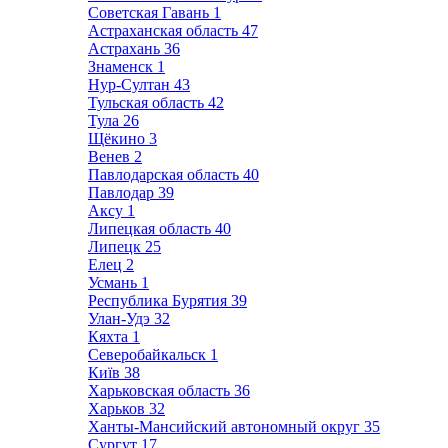
Советская Гавань
1
Астраханская область
47
Астрахань
36
Знаменск
1
Нур-Султан
43
Тульская область
42
Тула
26
Щёкино
3
Венев
2
Павлодарская область
40
Павлодар
39
Аксу
1
Липецкая область
40
Липецк
25
Елец
2
Усмань
1
Республика Бурятия
39
Улан-Удэ
32
Кяхта
1
Северобайкальск
1
Київ
38
Харьковская область
36
Харьков
32
Ханты-Мансийский автономный округ
35
Сургут
17