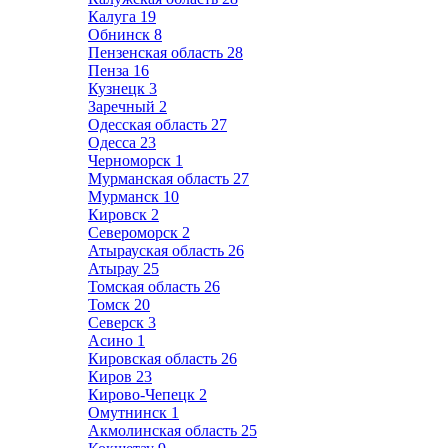
Калуга
19
Обнинск
8
Пензенская область
28
Пенза
16
Кузнецк
3
Заречный
2
Одесская область
27
Одесса
23
Черноморск
1
Мурманская область
27
Мурманск
10
Кировск
2
Североморск
2
Атырауская область
26
Атырау
25
Томская область
26
Томск
20
Северск
3
Асино
1
Кировская область
26
Киров
23
Кирово-Чепецк
2
Омутнинск
1
Акмолинская область
25