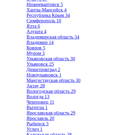
Нижневартовск
5
Ханты-Мансийск
4
Республика Крым
34
Симферополь
10
Ялта
6
Алушта
4
Владимирская область
34
Владимир
14
Ковров
5
Муром
3
Ульяновская область
30
Ульяновск
25
Димитровград
2
Новоульяновск
1
Мангистауская область
30
Актау
28
Вологодская область
29
Вологда
13
Череповец
11
Вытегра
1
Ярославская область
29
Ярославль
20
Рыбинск
3
Углич
1
Калужская область
28