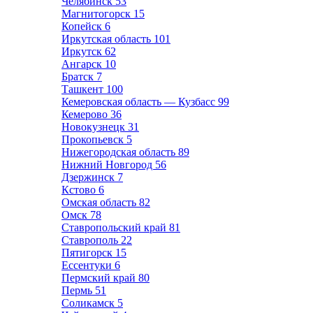
Челябинск
53
Магнитогорск
15
Копейск
6
Иркутская область
101
Иркутск
62
Ангарск
10
Братск
7
Ташкент
100
Кемеровская область — Кузбасс
99
Кемерово
36
Новокузнецк
31
Прокопьевск
5
Нижегородская область
89
Нижний Новгород
56
Дзержинск
7
Кстово
6
Омская область
82
Омск
78
Ставропольский край
81
Ставрополь
22
Пятигорск
15
Ессентуки
6
Пермский край
80
Пермь
51
Соликамск
5