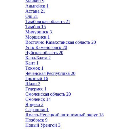
Майкоп
9
Адыгейск
1
Астана
21
Ош
21
Тамбовская область
21
Тамбов
15
Мичуринск
3
Моршанск
1
Восточно-Казахстанская область
20
Усть-Каменогорск
20
Чуйская область
20
Кара-Балта
2
Кант
1
Токмок
1
Чеченская Республика
20
Грозный
16
Шали
2
Гудермес
1
Смоленская область
20
Смоленск
14
Ярцево
2
Сафоново
1
Ямало-Ненецкий автономный округ
18
Ноябрьск
9
Новый Уренгой
3