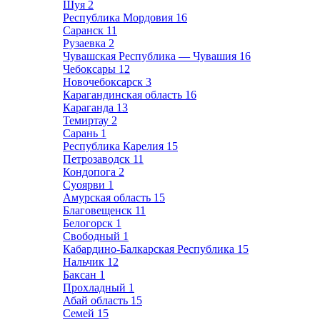
Шуя
2
Республика Мордовия
16
Саранск
11
Рузаевка
2
Чувашская Республика — Чувашия
16
Чебоксары
12
Новочебоксарск
3
Карагандинская область
16
Караганда
13
Темиртау
2
Сарань
1
Республика Карелия
15
Петрозаводск
11
Кондопога
2
Суоярви
1
Амурская область
15
Благовещенск
11
Белогорск
1
Свободный
1
Кабардино-Балкарская Республика
15
Нальчик
12
Баксан
1
Прохладный
1
Абай область
15
Семей
15