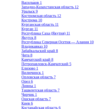
Васильков
1
Западно-Казахстанская область
12
Уральск
9
Костромская область
12
Кострома
10
Курганская область
11
Курган
11
Республика Саха (Якутия)
11
Якутск
8
Республика Северная Осетия — Алания
10
Владикавказ
10
Забайкальский край
8
Чита
8
Камчатский край
8
Петропавловск-Камчатский
5
Елизово
1
Вилючинск
1
Орловская область
7
Орел
6
Ливны
1
Ташкентская область
7
Чирчик
1
Ошская область
7
Киев
6
Костанайская область
6