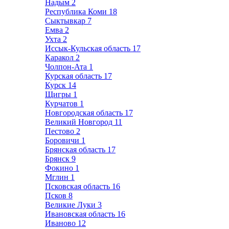
Надым
2
Республика Коми
18
Сыктывкар
7
Емва
2
Ухта
2
Иссык-Кульская область
17
Каракол
2
Чолпон-Ата
1
Курская область
17
Курск
14
Щигры
1
Курчатов
1
Новгородская область
17
Великий Новгород
11
Пестово
2
Боровичи
1
Брянская область
17
Брянск
9
Фокино
1
Мглин
1
Псковская область
16
Псков
8
Великие Луки
3
Ивановская область
16
Иваново
12