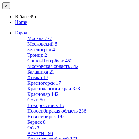
×
В бассейн
Home
Город
Москва
777
Московский
5
Зеленоград
4
Троицк
2
Санкт-Петербург
452
Московская область
342
Балашиха
21
Химки
17
Красногорск
17
Краснодарский край
323
Краснодар
142
Сочи
50
Новороссийск
15
Новосибирская область
236
Новосибирск
192
Бердск
8
Обь
3
Алматы
193
Красноярский край
171