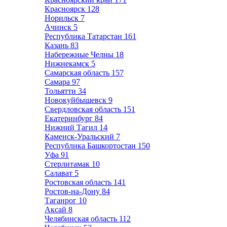
Красноярск
128
Норильск
7
Ачинск
5
Республика Татарстан
161
Казань
83
Набережные Челны
18
Нижнекамск
5
Самарская область
157
Самара
97
Тольятти
34
Новокуйбышевск
9
Свердловская область
151
Екатеринбург
84
Нижний Тагил
14
Каменск-Уральский
7
Республика Башкортостан
150
Уфа
91
Стерлитамак
10
Салават
5
Ростовская область
141
Ростов-на-Дону
84
Таганрог
10
Аксай
8
Челябинская область
112