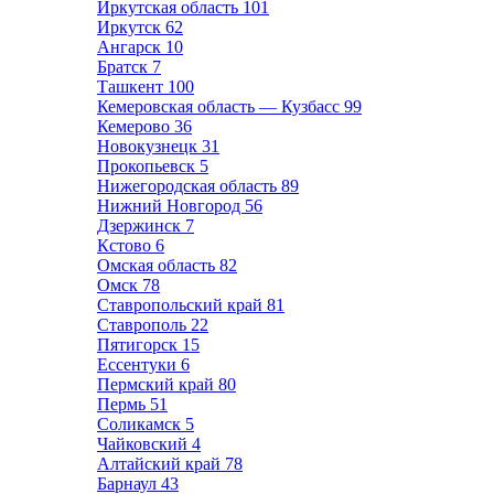
Иркутская область
101
Иркутск
62
Ангарск
10
Братск
7
Ташкент
100
Кемеровская область — Кузбасс
99
Кемерово
36
Новокузнецк
31
Прокопьевск
5
Нижегородская область
89
Нижний Новгород
56
Дзержинск
7
Кстово
6
Омская область
82
Омск
78
Ставропольский край
81
Ставрополь
22
Пятигорск
15
Ессентуки
6
Пермский край
80
Пермь
51
Соликамск
5
Чайковский
4
Алтайский край
78
Барнаул
43