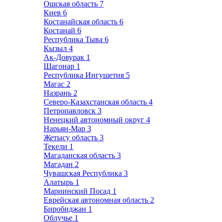
Ошская область
7
Киев
6
Костанайская область
6
Костанай
6
Республика Тыва
6
Кызыл
4
Ак-Довурак
1
Шагонар
1
Республика Ингушетия
5
Магас
2
Назрань
2
Северо-Казахстанская область
4
Петропавловск
3
Ненецкий автономный округ
4
Нарьян-Мар
3
Жетысу область
3
Текели
1
Магаданская область
3
Магадан
2
Чувашская Республика
3
Алатырь
1
Мариинский Посад
1
Еврейская автономная область
2
Биробиджан
1
Облучье
1