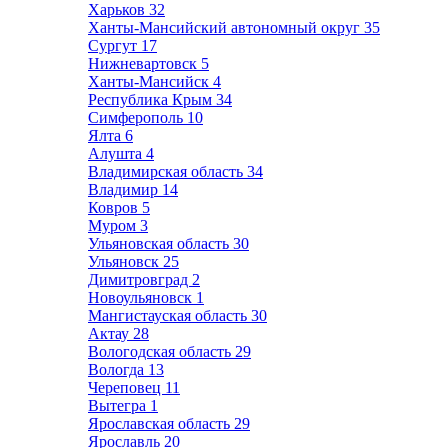
Харьков
32
Ханты-Мансийский автономный округ
35
Сургут
17
Нижневартовск
5
Ханты-Мансийск
4
Республика Крым
34
Симферополь
10
Ялта
6
Алушта
4
Владимирская область
34
Владимир
14
Ковров
5
Муром
3
Ульяновская область
30
Ульяновск
25
Димитровград
2
Новоульяновск
1
Мангистауская область
30
Актау
28
Вологодская область
29
Вологда
13
Череповец
11
Вытегра
1
Ярославская область
29
Ярославль
20