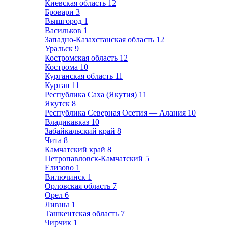
Киевская область
12
Бровари
3
Вышгород
1
Васильков
1
Западно-Казахстанская область
12
Уральск
9
Костромская область
12
Кострома
10
Курганская область
11
Курган
11
Республика Саха (Якутия)
11
Якутск
8
Республика Северная Осетия — Алания
10
Владикавказ
10
Забайкальский край
8
Чита
8
Камчатский край
8
Петропавловск-Камчатский
5
Елизово
1
Вилючинск
1
Орловская область
7
Орел
6
Ливны
1
Ташкентская область
7
Чирчик
1