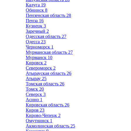
Калуга
19
Обнинск
8
Пензенская область
28
Пенза
16
Кузнецк
3
Заречный
2
Одесская область
27
Одесса
23
Черноморск
1
Мурманская область
27
Мурманск
10
Кировск
2
Североморск
2
Атырауская область
26
Атырау
25
Томская область
26
Томск
20
Северск
3
Асино
1
Кировская область
26
Киров
23
Кирово-Чепецк
2
Омутнинск
1
Акмолинская область
25