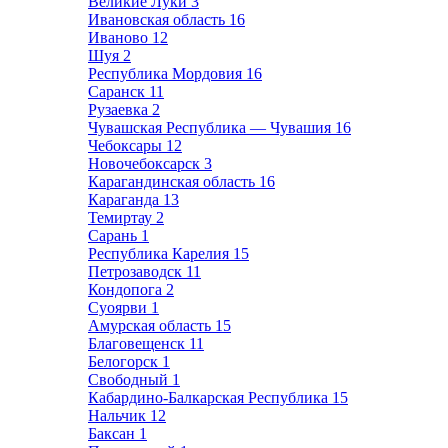
Великие Луки
3
Ивановская область
16
Иваново
12
Шуя
2
Республика Мордовия
16
Саранск
11
Рузаевка
2
Чувашская Республика — Чувашия
16
Чебоксары
12
Новочебоксарск
3
Карагандинская область
16
Караганда
13
Темиртау
2
Сарань
1
Республика Карелия
15
Петрозаводск
11
Кондопога
2
Суоярви
1
Амурская область
15
Благовещенск
11
Белогорск
1
Свободный
1
Кабардино-Балкарская Республика
15
Нальчик
12
Баксан
1