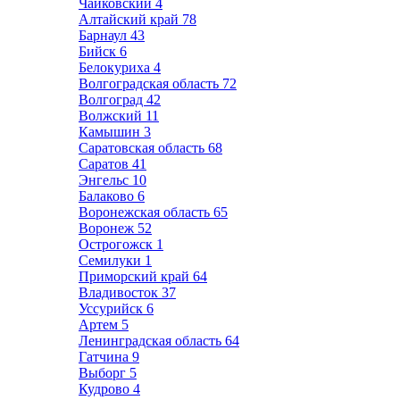
Чайковский
4
Алтайский край
78
Барнаул
43
Бийск
6
Белокуриха
4
Волгоградская область
72
Волгоград
42
Волжский
11
Камышин
3
Саратовская область
68
Саратов
41
Энгельс
10
Балаково
6
Воронежская область
65
Воронеж
52
Острогожск
1
Семилуки
1
Приморский край
64
Владивосток
37
Уссурийск
6
Артем
5
Ленинградская область
64
Гатчина
9
Выборг
5
Кудрово
4