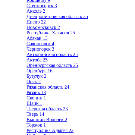
Кокшетау
9
Степногорск
3
Акколь
2
Днепропетровская область
25
Днепр
22
Новомосковск
2
Республика Хакасия
25
Абакан
13
Саяногорск
4
Черногорск
3
Актюбинская область
25
Актобе
25
Оренбургская область
25
Оренбург
16
Бузулук
2
Орск
2
Рязанская область
24
Рязань
18
Скопин
1
Шацк
1
Тверская область
23
Тверь
14
Вышний Волочёк
2
Торжок
1
Республика Адыгея
22