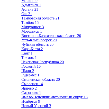
Майкоп
9
Адыгейск
1
Астана
21
Ош
21
Тамбовская область
21
Тамбов
15
Мичуринск
3
Моршанск
1
Восточно-Казахстанская область
20
Усть-Каменогорск
20
Чуйская область
20
Кара-Балта
2
Кант
1
Токмок
1
Чеченская Республика
20
Грозный
16
Шали
2
Гудермес
1
Смоленская область
20
Смоленск
14
Ярцево
2
Сафоново
1
Ямало-Ненецкий автономный округ
18
Ноябрьск
9
Новый Уренгой
3