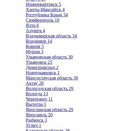
Нижневартовск
5
Ханты-Мансийск
4
Республика Крым
34
Симферополь
10
Ялта
6
Алушта
4
Владимирская область
34
Владимир
14
Ковров
5
Муром
3
Ульяновская область
30
Ульяновск
25
Димитровград
2
Новоульяновск
1
Мангистауская область
30
Актау
28
Вологодская область
29
Вологда
13
Череповец
11
Вытегра
1
Ярославская область
29
Ярославль
20
Рыбинск
3
Углич
1
Калужская область
28