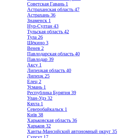
Советская Гавань
1
Астраханская область
47
Астрахань
36
Знаменск
1
Нур-Султан
43
Тульская область
42
Тула
26
Щёкино
3
Венев
2
Павлодарская область
40
Павлодар
39
Аксу
1
Липецкая область
40
Липецк
25
Елец
2
Усмань
1
Республика Бурятия
39
Улан-Удэ
32
Кяхта
1
Северобайкальск
1
Київ
38
Харьковская область
36
Харьков
32
Ханты-Мансийский автономный округ
35
Сургут
17