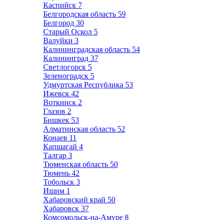
Каспийск
7
Белгородская область
59
Белгород
30
Старый Оскол
5
Валуйки
3
Калининградская область
54
Калининград
37
Светлогорск
5
Зеленоградск
5
Удмуртская Республика
53
Ижевск
42
Воткинск
2
Глазов
2
Бишкек
53
Алматинская область
52
Конаев
11
Капшагай
4
Талгар
3
Тюменская область
50
Тюмень
42
Тобольск
3
Ишим
1
Хабаровский край
50
Хабаровск
37
Комсомольск-на-Амуре
8