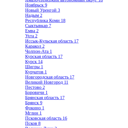
Ноябрьск
9
Новый Уренгой
3
Надым
2
Республика Коми
18
Сыктывкар
7
Емва
2
Ухта
2
Иссык-Кульская область
17
Каракол
2
Чолпон-Ата
1
Курская область
17
Курск
14
Щигры
1
Курчатов
1
Новгородская область
17
Великий Новгород
11
Пестово
2
Боровичи
1
Брянская область
17
Брянск
9
Фокино
1
Мглин
1
Псковская область
16
Псков
8