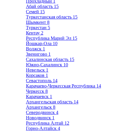
Прохладный
1
Абай область
15
Семей
15
Туркестанская область
15
Шымкент
8
Туркестан
5
Кентау
2
Республика Марий Эл
15
Йошкар-Ола
10
Волжск
1
Звенигово
1
Сахалинская область
15
Южно-Сахалинск
10
Невельск
1
Корсаков
1
Севастополь
14
Карачаево-Черкесская Республика
14
Черкесск
8
Карачаевск
1
Архангельская область
14
Архангельск
8
Северодвинск
4
Новодвинск
1
Республика Алтай
12
Горно-Алтайск
4