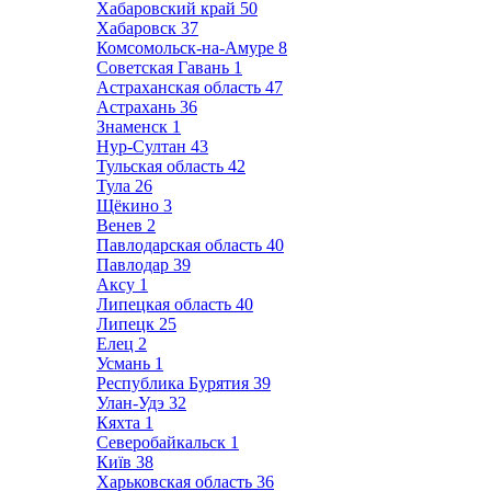
Хабаровский край
50
Хабаровск
37
Комсомольск-на-Амуре
8
Советская Гавань
1
Астраханская область
47
Астрахань
36
Знаменск
1
Нур-Султан
43
Тульская область
42
Тула
26
Щёкино
3
Венев
2
Павлодарская область
40
Павлодар
39
Аксу
1
Липецкая область
40
Липецк
25
Елец
2
Усмань
1
Республика Бурятия
39
Улан-Удэ
32
Кяхта
1
Северобайкальск
1
Київ
38
Харьковская область
36