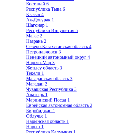
Костанай
6
Республика Тыва
6
Кызыл
4
Ак-Довурак
1
Шагонар
1
Республика Ингушетия
5
Магас
2
Назрань
2
Северо-Казахстанская область
4
Петропавловск
3
Ненецкий автономный округ
4
Нарьян-Мар
3
Жетысу область
3
Текели
1
Магаданская область
3
Магадан
2
Чувашская Республика
3
Алатырь
1
Мариинский Посад
1
Еврейская автономная область
2
Биробиджан
1
Облучье
1
Нарынская область
1
Нарын
1
Республика Калмыкия
1