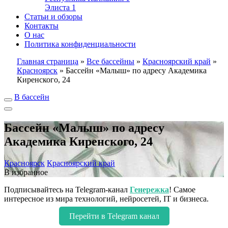
Элиста
1
Статьи и обзоры
Контакты
О нас
Политика конфиденциальности
Главная страница
»
Все бассейны
»
Красноярский край
»
Красноярск
»
Бассейн «Малыш» по адресу Академика
Киренского, 24
В бассейн
Бассейн «Малыш» по адресу
Академика Киренского, 24
Красноярск
Красноярский край
В избранное
Подписывайтесь на Telegram-канал
Генережка
! Самое
интересное из мира технологий, нейросетей, IT и бизнеса.
Перейти в Telegram канал