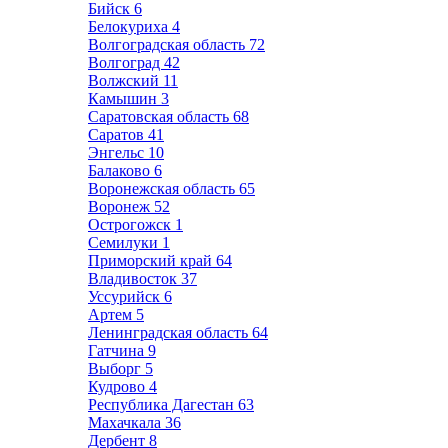
Бийск
6
Белокуриха
4
Волгоградская область
72
Волгоград
42
Волжский
11
Камышин
3
Саратовская область
68
Саратов
41
Энгельс
10
Балаково
6
Воронежская область
65
Воронеж
52
Острогожск
1
Семилуки
1
Приморский край
64
Владивосток
37
Уссурийск
6
Артем
5
Ленинградская область
64
Гатчина
9
Выборг
5
Кудрово
4
Республика Дагестан
63
Махачкала
36
Дербент
8