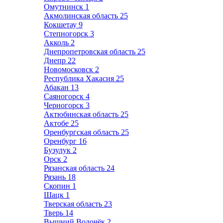
Омутнинск
1
Акмолинская область
25
Кокшетау
9
Степногорск
3
Акколь
2
Днепропетровская область
25
Днепр
22
Новомосковск
2
Республика Хакасия
25
Абакан
13
Саяногорск
4
Черногорск
3
Актюбинская область
25
Актобе
25
Оренбургская область
25
Оренбург
16
Бузулук
2
Орск
2
Рязанская область
24
Рязань
18
Скопин
1
Шацк
1
Тверская область
23
Тверь
14
Вышний Волочёк
2