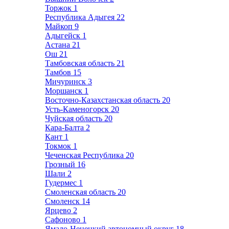
Торжок
1
Республика Адыгея
22
Майкоп
9
Адыгейск
1
Астана
21
Ош
21
Тамбовская область
21
Тамбов
15
Мичуринск
3
Моршанск
1
Восточно-Казахстанская область
20
Усть-Каменогорск
20
Чуйская область
20
Кара-Балта
2
Кант
1
Токмок
1
Чеченская Республика
20
Грозный
16
Шали
2
Гудермес
1
Смоленская область
20
Смоленск
14
Ярцево
2
Сафоново
1
Ямало-Ненецкий автономный округ
18