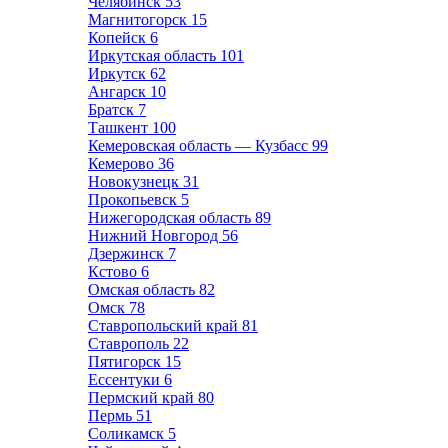
Челябинск
53
Магнитогорск
15
Копейск
6
Иркутская область
101
Иркутск
62
Ангарск
10
Братск
7
Ташкент
100
Кемеровская область — Кузбасс
99
Кемерово
36
Новокузнецк
31
Прокопьевск
5
Нижегородская область
89
Нижний Новгород
56
Дзержинск
7
Кстово
6
Омская область
82
Омск
78
Ставропольский край
81
Ставрополь
22
Пятигорск
15
Ессентуки
6
Пермский край
80
Пермь
51
Соликамск
5