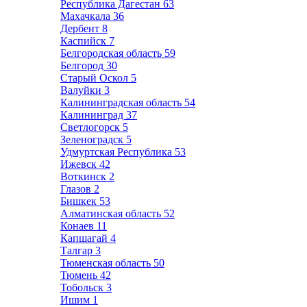
Республика Дагестан
63
Махачкала
36
Дербент
8
Каспийск
7
Белгородская область
59
Белгород
30
Старый Оскол
5
Валуйки
3
Калининградская область
54
Калининград
37
Светлогорск
5
Зеленоградск
5
Удмуртская Республика
53
Ижевск
42
Воткинск
2
Глазов
2
Бишкек
53
Алматинская область
52
Конаев
11
Капшагай
4
Талгар
3
Тюменская область
50
Тюмень
42
Тобольск
3
Ишим
1