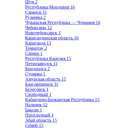
Шуя
2
Республика Мордовия
16
Саранск
11
Рузаевка
2
Чувашская Республика — Чувашия
16
Чебоксары
12
Новочебоксарск
3
Карагандинская область
16
Караганда
13
Темиртау
2
Сарань
1
Республика Карелия
15
Петрозаводск
11
Кондопога
2
Суоярви
1
Амурская область
15
Благовещенск
11
Белогорск
1
Свободный
1
Кабардино-Балкарская Республика
15
Нальчик
12
Баксан
1
Прохладный
1
Абай область
15
Семей
15