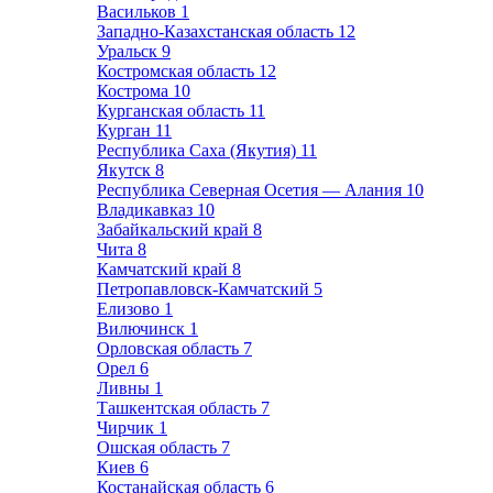
Васильков
1
Западно-Казахстанская область
12
Уральск
9
Костромская область
12
Кострома
10
Курганская область
11
Курган
11
Республика Саха (Якутия)
11
Якутск
8
Республика Северная Осетия — Алания
10
Владикавказ
10
Забайкальский край
8
Чита
8
Камчатский край
8
Петропавловск-Камчатский
5
Елизово
1
Вилючинск
1
Орловская область
7
Орел
6
Ливны
1
Ташкентская область
7
Чирчик
1
Ошская область
7
Киев
6
Костанайская область
6