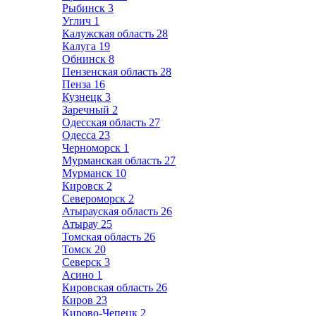
Рыбинск
3
Углич
1
Калужская область
28
Калуга
19
Обнинск
8
Пензенская область
28
Пенза
16
Кузнецк
3
Заречный
2
Одесская область
27
Одесса
23
Черноморск
1
Мурманская область
27
Мурманск
10
Кировск
2
Североморск
2
Атырауская область
26
Атырау
25
Томская область
26
Томск
20
Северск
3
Асино
1
Кировская область
26
Киров
23
Кирово-Чепецк
2