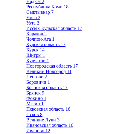
Надым
2
Республика Коми
18
Сыктывкар
7
Емва
2
Ухта
2
Иссык-Кульская область
17
Каракол
2
Чолпон-Ата
1
Курская область
17
Курск
14
Щигры
1
Курчатов
1
Новгородская область
17
Великий Новгород
11
Пестово
2
Боровичи
1
Брянская область
17
Брянск
9
Фокино
1
Мглин
1
Псковская область
16
Псков
8
Великие Луки
3
Ивановская область
16
Иваново
12