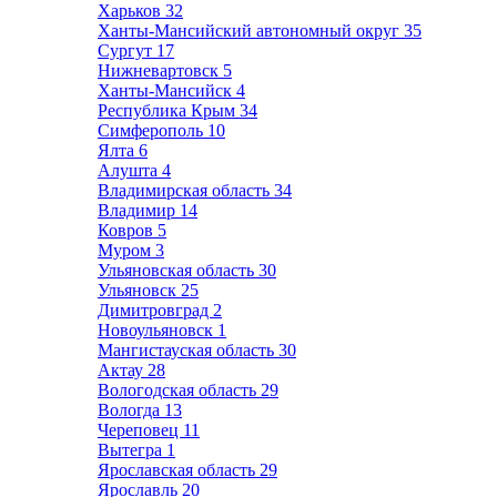
Харьков
32
Ханты-Мансийский автономный округ
35
Сургут
17
Нижневартовск
5
Ханты-Мансийск
4
Республика Крым
34
Симферополь
10
Ялта
6
Алушта
4
Владимирская область
34
Владимир
14
Ковров
5
Муром
3
Ульяновская область
30
Ульяновск
25
Димитровград
2
Новоульяновск
1
Мангистауская область
30
Актау
28
Вологодская область
29
Вологда
13
Череповец
11
Вытегра
1
Ярославская область
29
Ярославль
20