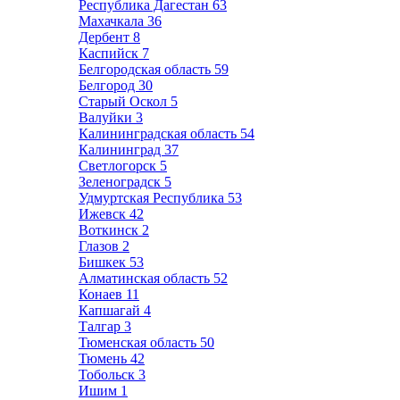
Республика Дагестан
63
Махачкала
36
Дербент
8
Каспийск
7
Белгородская область
59
Белгород
30
Старый Оскол
5
Валуйки
3
Калининградская область
54
Калининград
37
Светлогорск
5
Зеленоградск
5
Удмуртская Республика
53
Ижевск
42
Воткинск
2
Глазов
2
Бишкек
53
Алматинская область
52
Конаев
11
Капшагай
4
Талгар
3
Тюменская область
50
Тюмень
42
Тобольск
3
Ишим
1