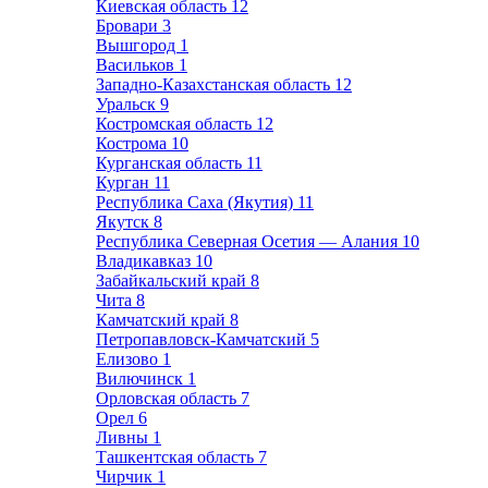
Киевская область
12
Бровари
3
Вышгород
1
Васильков
1
Западно-Казахстанская область
12
Уральск
9
Костромская область
12
Кострома
10
Курганская область
11
Курган
11
Республика Саха (Якутия)
11
Якутск
8
Республика Северная Осетия — Алания
10
Владикавказ
10
Забайкальский край
8
Чита
8
Камчатский край
8
Петропавловск-Камчатский
5
Елизово
1
Вилючинск
1
Орловская область
7
Орел
6
Ливны
1
Ташкентская область
7
Чирчик
1