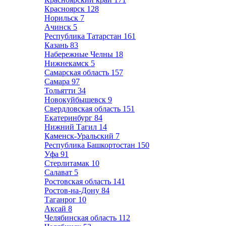
Красноярск
128
Норильск
7
Ачинск
5
Республика Татарстан
161
Казань
83
Набережные Челны
18
Нижнекамск
5
Самарская область
157
Самара
97
Тольятти
34
Новокуйбышевск
9
Свердловская область
151
Екатеринбург
84
Нижний Тагил
14
Каменск-Уральский
7
Республика Башкортостан
150
Уфа
91
Стерлитамак
10
Салават
5
Ростовская область
141
Ростов-на-Дону
84
Таганрог
10
Аксай
8
Челябинская область
112