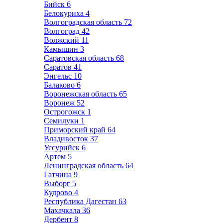
Бийск
6
Белокуриха
4
Волгоградская область
72
Волгоград
42
Волжский
11
Камышин
3
Саратовская область
68
Саратов
41
Энгельс
10
Балаково
6
Воронежская область
65
Воронеж
52
Острогожск
1
Семилуки
1
Приморский край
64
Владивосток
37
Уссурийск
6
Артем
5
Ленинградская область
64
Гатчина
9
Выборг
5
Кудрово
4
Республика Дагестан
63
Махачкала
36
Дербент
8