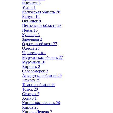
Рыбинск
3
Углич
1
Калужская область
28
Калуга
19
Обнинск
8
Пензенская область
28
Пенза
16
Кузнецк
3
Заречный
2
Одесская область
27
Одесса
23
Черноморск
1
Мурманская область
27
Мурманск
10
Кировск
2
Североморск
2
Атырауская область
26
Атырау
25
Томская область
26
Томск
20
Северск
3
Асино
1
Кировская область
26
Киров
23
Кирово-Чепецк
2