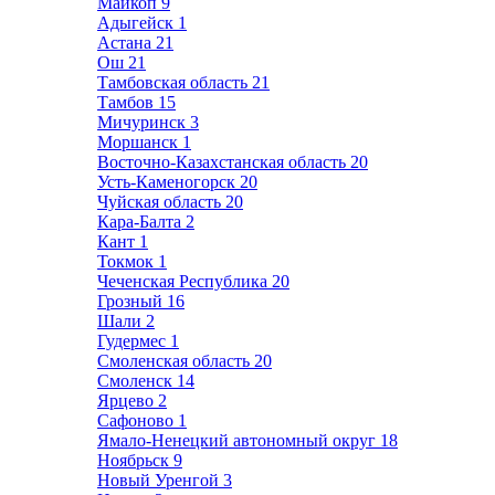
Майкоп
9
Адыгейск
1
Астана
21
Ош
21
Тамбовская область
21
Тамбов
15
Мичуринск
3
Моршанск
1
Восточно-Казахстанская область
20
Усть-Каменогорск
20
Чуйская область
20
Кара-Балта
2
Кант
1
Токмок
1
Чеченская Республика
20
Грозный
16
Шали
2
Гудермес
1
Смоленская область
20
Смоленск
14
Ярцево
2
Сафоново
1
Ямало-Ненецкий автономный округ
18
Ноябрьск
9
Новый Уренгой
3