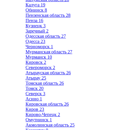
Калуга
19
Обнинск
8
Пензенская область
28
Пенза
16
Кузнецк
3
Заречный
2
Одесская область
27
Одесса
23
Черноморск
1
Мурманская область
27
Мурманск
10
Кировск
2
Североморск
2
Атырауская область
26
Атырау
25
Томская область
26
Томск
20
Северск
3
Асино
1
Кировская область
26
Киров
23
Кирово-Чепецк
2
Омутнинск
1
Акмолинская область
25