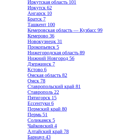
Иркутская область
101
Иркутск
62
Ангарск
10
Братск
7
Ташкент
100
Кемеровская область — Кузбасс
99
Кемерово
36
Новокузнецк
31
Прокопьевск
5
Нижегородская область
89
Нижний Новгород
56
Дзержинск
7
Кстово
6
Омская область
82
Омск
78
Ставропольский край
81
Ставрополь
22
Пятигорск
15
Ессентуки
6
Пермский край
80
Пермь
51
Соликамск
5
Чайковский
4
Алтайский край
78
Барнаул
43