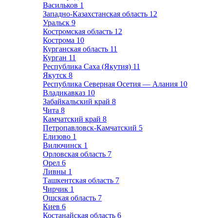
Васильков
1
Западно-Казахстанская область
12
Уральск
9
Костромская область
12
Кострома
10
Курганская область
11
Курган
11
Республика Саха (Якутия)
11
Якутск
8
Республика Северная Осетия — Алания
10
Владикавказ
10
Забайкальский край
8
Чита
8
Камчатский край
8
Петропавловск-Камчатский
5
Елизово
1
Вилючинск
1
Орловская область
7
Орел
6
Ливны
1
Ташкентская область
7
Чирчик
1
Ошская область
7
Киев
6
Костанайская область
6