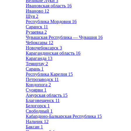
Великие Луки
3
Ивановская область
16
Иваново
12
Шуя
2
Республика Мордовия
16
Саранск
11
Рузаевка
2
Чувашская Республика — Чувашия
16
Чебоксары
12
Новочебоксарск
3
Карагандинская область
16
Караганда
13
Темиртау
2
Сарань
1
Республика Карелия
15
Петрозаводск
11
Кондопога
2
Суоярви
1
Амурская область
15
Благовещенск
11
Белогорск
1
Свободный
1
Кабардино-Балкарская Республика
15
Нальчик
12
Баксан
1