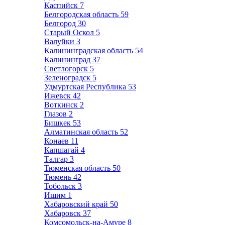
Каспийск
7
Белгородская область
59
Белгород
30
Старый Оскол
5
Валуйки
3
Калининградская область
54
Калининград
37
Светлогорск
5
Зеленоградск
5
Удмуртская Республика
53
Ижевск
42
Воткинск
2
Глазов
2
Бишкек
53
Алматинская область
52
Конаев
11
Капшагай
4
Талгар
3
Тюменская область
50
Тюмень
42
Тобольск
3
Ишим
1
Хабаровский край
50
Хабаровск
37
Комсомольск-на-Амуре
8