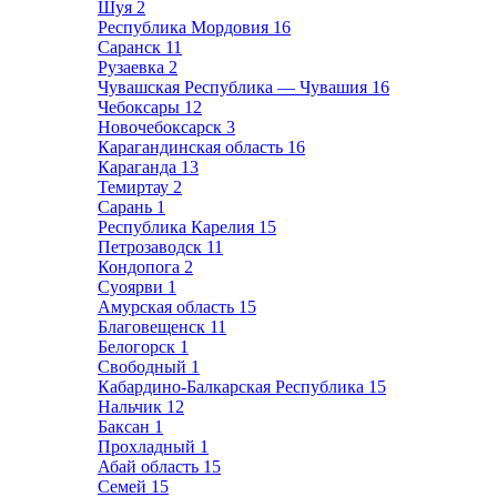
Шуя
2
Республика Мордовия
16
Саранск
11
Рузаевка
2
Чувашская Республика — Чувашия
16
Чебоксары
12
Новочебоксарск
3
Карагандинская область
16
Караганда
13
Темиртау
2
Сарань
1
Республика Карелия
15
Петрозаводск
11
Кондопога
2
Суоярви
1
Амурская область
15
Благовещенск
11
Белогорск
1
Свободный
1
Кабардино-Балкарская Республика
15
Нальчик
12
Баксан
1
Прохладный
1
Абай область
15
Семей
15