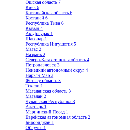
Ошская область
7
Киев
6
Костанайская область
6
Костанай
6
Республика Тыва
6
Кызыл
4
Ак-Довурак
1
Шагонар
1
Республика Ингушетия
5
Магас
2
Назрань
2
Северо-Казахстанская область
4
Петропавловск
3
Ненецкий автономный округ
4
Нарьян-Мар
3
Жетысу область
3
Текели
1
Магаданская область
3
Магадан
2
Чувашская Республика
3
Алатырь
1
Мариинский Посад
1
Еврейская автономная область
2
Биробиджан
1
Облучье
1