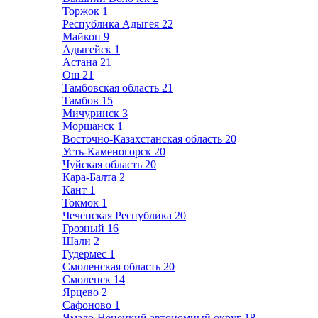
Торжок
1
Республика Адыгея
22
Майкоп
9
Адыгейск
1
Астана
21
Ош
21
Тамбовская область
21
Тамбов
15
Мичуринск
3
Моршанск
1
Восточно-Казахстанская область
20
Усть-Каменогорск
20
Чуйская область
20
Кара-Балта
2
Кант
1
Токмок
1
Чеченская Республика
20
Грозный
16
Шали
2
Гудермес
1
Смоленская область
20
Смоленск
14
Ярцево
2
Сафоново
1
Ямало-Ненецкий автономный округ
18