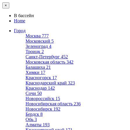
×
В бассейн
Home
Город
Москва
777
Московский
5
Зеленоград
4
Троицк
2
Санкт-Петербург
452
Московская область
342
Балашиха
21
Химки
17
Красногорск
17
Краснодарский край
323
Краснодар
142
Сочи
50
Новороссийск
15
Новосибирская область
236
Новосибирск
192
Бердск
8
Обь
3
Алматы
193
Красноярский край
171