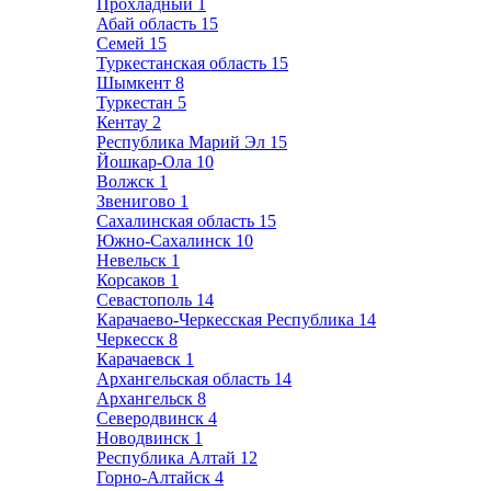
Прохладный
1
Абай область
15
Семей
15
Туркестанская область
15
Шымкент
8
Туркестан
5
Кентау
2
Республика Марий Эл
15
Йошкар-Ола
10
Волжск
1
Звенигово
1
Сахалинская область
15
Южно-Сахалинск
10
Невельск
1
Корсаков
1
Севастополь
14
Карачаево-Черкесская Республика
14
Черкесск
8
Карачаевск
1
Архангельская область
14
Архангельск
8
Северодвинск
4
Новодвинск
1
Республика Алтай
12
Горно-Алтайск
4