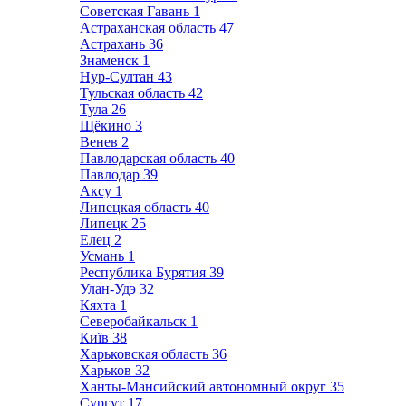
Советская Гавань
1
Астраханская область
47
Астрахань
36
Знаменск
1
Нур-Султан
43
Тульская область
42
Тула
26
Щёкино
3
Венев
2
Павлодарская область
40
Павлодар
39
Аксу
1
Липецкая область
40
Липецк
25
Елец
2
Усмань
1
Республика Бурятия
39
Улан-Удэ
32
Кяхта
1
Северобайкальск
1
Київ
38
Харьковская область
36
Харьков
32
Ханты-Мансийский автономный округ
35
Сургут
17