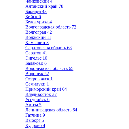
Чайковский
4
Алтайский край
78
Барнаул
43
Бийск
6
Белокуриха
4
Волгоградская область
72
Волгоград
42
Волжский
11
Камышин
3
Саратовская область
68
Саратов
41
Энгельс
10
Балаково
6
Воронежская область
65
Воронеж
52
Острогожск
1
Семилуки
1
Приморский край
64
Владивосток
37
Уссурийск
6
Артем
5
Ленинградская область
64
Гатчина
9
Выборг
5
Кудрово
4