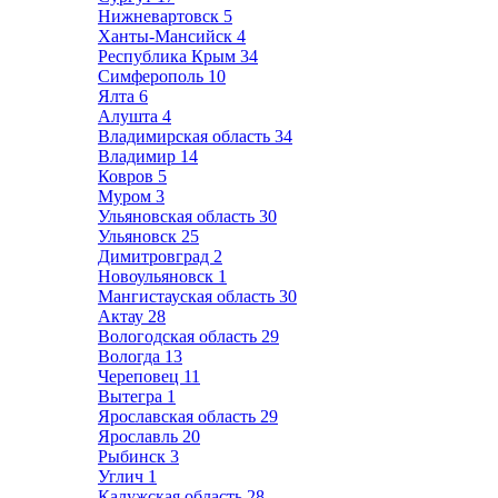
Нижневартовск
5
Ханты-Мансийск
4
Республика Крым
34
Симферополь
10
Ялта
6
Алушта
4
Владимирская область
34
Владимир
14
Ковров
5
Муром
3
Ульяновская область
30
Ульяновск
25
Димитровград
2
Новоульяновск
1
Мангистауская область
30
Актау
28
Вологодская область
29
Вологда
13
Череповец
11
Вытегра
1
Ярославская область
29
Ярославль
20
Рыбинск
3
Углич
1
Калужская область
28