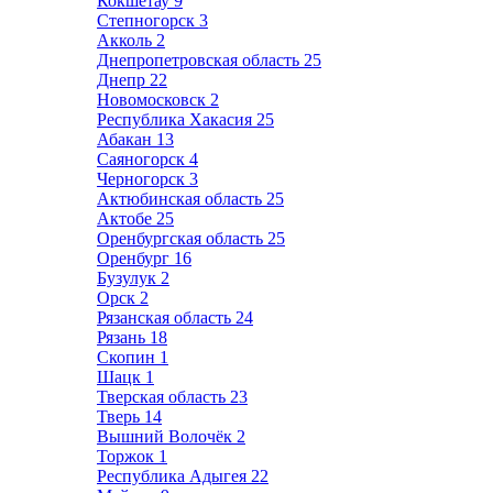
Кокшетау
9
Степногорск
3
Акколь
2
Днепропетровская область
25
Днепр
22
Новомосковск
2
Республика Хакасия
25
Абакан
13
Саяногорск
4
Черногорск
3
Актюбинская область
25
Актобе
25
Оренбургская область
25
Оренбург
16
Бузулук
2
Орск
2
Рязанская область
24
Рязань
18
Скопин
1
Шацк
1
Тверская область
23
Тверь
14
Вышний Волочёк
2
Торжок
1
Республика Адыгея
22