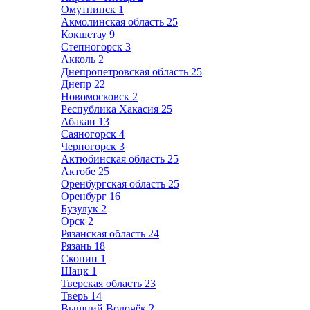
Омутнинск
1
Акмолинская область
25
Кокшетау
9
Степногорск
3
Акколь
2
Днепропетровская область
25
Днепр
22
Новомосковск
2
Республика Хакасия
25
Абакан
13
Саяногорск
4
Черногорск
3
Актюбинская область
25
Актобе
25
Оренбургская область
25
Оренбург
16
Бузулук
2
Орск
2
Рязанская область
24
Рязань
18
Скопин
1
Шацк
1
Тверская область
23
Тверь
14
Вышний Волочёк
2