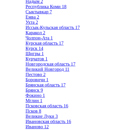
Надым
2
Республика Коми
18
Сыктывкар
7
Емва
2
Ухта
2
Иссык-Кульская область
17
Каракол
2
Чолпон-Ата
1
Курская область
17
Курск
14
Щигры
1
Курчатов
1
Новгородская область
17
Великий Новгород
11
Пестово
2
Боровичи
1
Брянская область
17
Брянск
9
Фокино
1
Мглин
1
Псковская область
16
Псков
8
Великие Луки
3
Ивановская область
16
Иваново
12