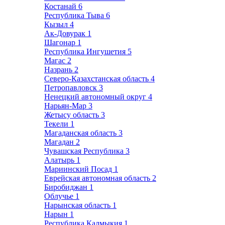
Костанай
6
Республика Тыва
6
Кызыл
4
Ак-Довурак
1
Шагонар
1
Республика Ингушетия
5
Магас
2
Назрань
2
Северо-Казахстанская область
4
Петропавловск
3
Ненецкий автономный округ
4
Нарьян-Мар
3
Жетысу область
3
Текели
1
Магаданская область
3
Магадан
2
Чувашская Республика
3
Алатырь
1
Мариинский Посад
1
Еврейская автономная область
2
Биробиджан
1
Облучье
1
Нарынская область
1
Нарын
1
Республика Калмыкия
1