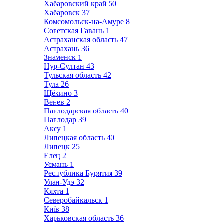
Хабаровский край
50
Хабаровск
37
Комсомольск-на-Амуре
8
Советская Гавань
1
Астраханская область
47
Астрахань
36
Знаменск
1
Нур-Султан
43
Тульская область
42
Тула
26
Щёкино
3
Венев
2
Павлодарская область
40
Павлодар
39
Аксу
1
Липецкая область
40
Липецк
25
Елец
2
Усмань
1
Республика Бурятия
39
Улан-Удэ
32
Кяхта
1
Северобайкальск
1
Київ
38
Харьковская область
36