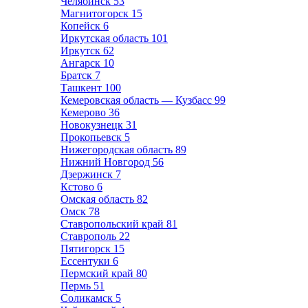
Челябинск
53
Магнитогорск
15
Копейск
6
Иркутская область
101
Иркутск
62
Ангарск
10
Братск
7
Ташкент
100
Кемеровская область — Кузбасс
99
Кемерово
36
Новокузнецк
31
Прокопьевск
5
Нижегородская область
89
Нижний Новгород
56
Дзержинск
7
Кстово
6
Омская область
82
Омск
78
Ставропольский край
81
Ставрополь
22
Пятигорск
15
Ессентуки
6
Пермский край
80
Пермь
51
Соликамск
5