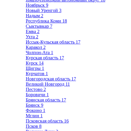
Ноябрьск
9
Новый Уренгой
3
Надым
2
Республика Коми
18
Сыктывкар
7
Емва
2
Ухта
2
Иссык-Кульская область
17
Каракол
2
Чолпон-Ата
1
Курская область
17
Курск
14
Щигры
1
Курчатов
1
Новгородская область
17
Великий Новгород
11
Пестово
2
Боровичи
1
Брянская область
17
Брянск
9
Фокино
1
Мглин
1
Псковская область
16
Псков
8