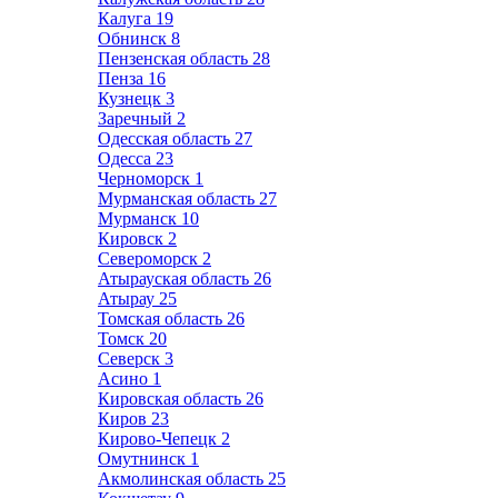
Калуга
19
Обнинск
8
Пензенская область
28
Пенза
16
Кузнецк
3
Заречный
2
Одесская область
27
Одесса
23
Черноморск
1
Мурманская область
27
Мурманск
10
Кировск
2
Североморск
2
Атырауская область
26
Атырау
25
Томская область
26
Томск
20
Северск
3
Асино
1
Кировская область
26
Киров
23
Кирово-Чепецк
2
Омутнинск
1
Акмолинская область
25