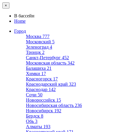
×
В бассейн
Home
Город
Москва
777
Московский
5
Зеленоград
4
Троицк
2
Санкт-Петербург
452
Московская область
342
Балашиха
21
Химки
17
Красногорск
17
Краснодарский край
323
Краснодар
142
Сочи
50
Новороссийск
15
Новосибирская область
236
Новосибирск
192
Бердск
8
Обь
3
Алматы
193
Красноярский край
171