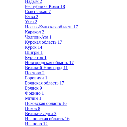
Надым
2
Республика Коми
18
Сыктывкар
7
Емва
2
Ухта
2
Иссык-Кульская область
17
Каракол
2
Чолпон-Ата
1
Курская область
17
Курск
14
Щигры
1
Курчатов
1
Новгородская область
17
Великий Новгород
11
Пестово
2
Боровичи
1
Брянская область
17
Брянск
9
Фокино
1
Мглин
1
Псковская область
16
Псков
8
Великие Луки
3
Ивановская область
16
Иваново
12