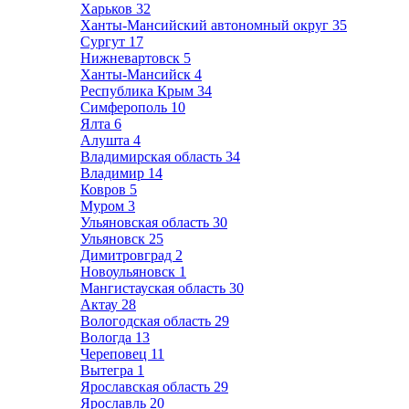
Харьков
32
Ханты-Мансийский автономный округ
35
Сургут
17
Нижневартовск
5
Ханты-Мансийск
4
Республика Крым
34
Симферополь
10
Ялта
6
Алушта
4
Владимирская область
34
Владимир
14
Ковров
5
Муром
3
Ульяновская область
30
Ульяновск
25
Димитровград
2
Новоульяновск
1
Мангистауская область
30
Актау
28
Вологодская область
29
Вологда
13
Череповец
11
Вытегра
1
Ярославская область
29
Ярославль
20