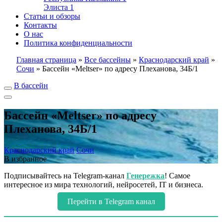
Элиста
1
Статьи и обзоры
Контакты
О нас
Политика конфиденциальности
Главная страница
»
Все бассейны
»
Краснодарский край
»
Сочи
»
Бассейн «Meltser» по адресу Плеханова, 34Б/1
В бассейн
Бассейн «Meltser» по адресу
Плеханова, 34Б/1
Краснодарский край
Сочи
В избранное
Подписывайтесь на Telegram-канал
Генережка
! Самое
интересное из мира технологий, нейросетей, IT и бизнеса.
Перейти в Telegram канал