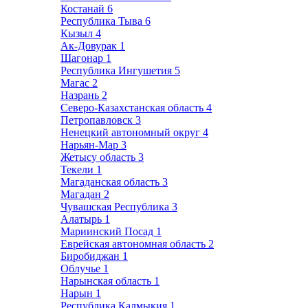
Костанай
6
Республика Тыва
6
Кызыл
4
Ак-Довурак
1
Шагонар
1
Республика Ингушетия
5
Магас
2
Назрань
2
Северо-Казахстанская область
4
Петропавловск
3
Ненецкий автономный округ
4
Нарьян-Мар
3
Жетысу область
3
Текели
1
Магаданская область
3
Магадан
2
Чувашская Республика
3
Алатырь
1
Мариинский Посад
1
Еврейская автономная область
2
Биробиджан
1
Облучье
1
Нарынская область
1
Нарын
1
Республика Калмыкия
1