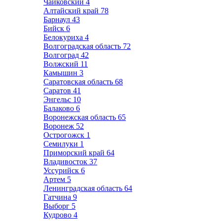
Чайковский
4
Алтайский край
78
Барнаул
43
Бийск
6
Белокуриха
4
Волгоградская область
72
Волгоград
42
Волжский
11
Камышин
3
Саратовская область
68
Саратов
41
Энгельс
10
Балаково
6
Воронежская область
65
Воронеж
52
Острогожск
1
Семилуки
1
Приморский край
64
Владивосток
37
Уссурийск
6
Артем
5
Ленинградская область
64
Гатчина
9
Выборг
5
Кудрово
4