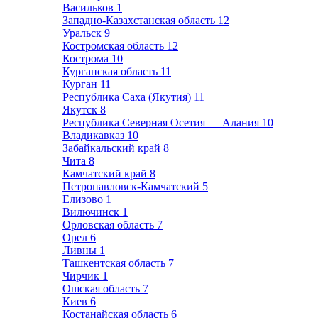
Васильков
1
Западно-Казахстанская область
12
Уральск
9
Костромская область
12
Кострома
10
Курганская область
11
Курган
11
Республика Саха (Якутия)
11
Якутск
8
Республика Северная Осетия — Алания
10
Владикавказ
10
Забайкальский край
8
Чита
8
Камчатский край
8
Петропавловск-Камчатский
5
Елизово
1
Вилючинск
1
Орловская область
7
Орел
6
Ливны
1
Ташкентская область
7
Чирчик
1
Ошская область
7
Киев
6
Костанайская область
6