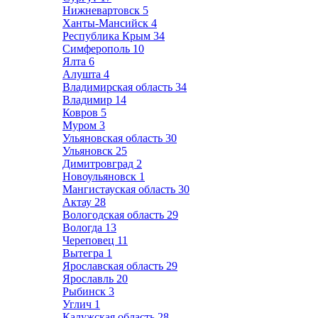
Нижневартовск
5
Ханты-Мансийск
4
Республика Крым
34
Симферополь
10
Ялта
6
Алушта
4
Владимирская область
34
Владимир
14
Ковров
5
Муром
3
Ульяновская область
30
Ульяновск
25
Димитровград
2
Новоульяновск
1
Мангистауская область
30
Актау
28
Вологодская область
29
Вологда
13
Череповец
11
Вытегра
1
Ярославская область
29
Ярославль
20
Рыбинск
3
Углич
1
Калужская область
28