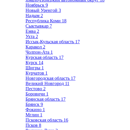
Ноябрьск
9
Новый Уренгой
3
Надым
2
Республика Коми
18
Сыктывкар
7
Емва
2
Ухта
2
Иссык-Кульская область
17
Каракол
2
Чолпон-Ата
1
Курская область
17
Курск
14
Щигры
1
Курчатов
1
Новгородская область
17
Великий Новгород
11
Пестово
2
Боровичи
1
Брянская область
17
Брянск
9
Фокино
1
Мглин
1
Псковская область
16
Псков
8