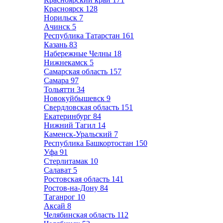
Красноярск
128
Норильск
7
Ачинск
5
Республика Татарстан
161
Казань
83
Набережные Челны
18
Нижнекамск
5
Самарская область
157
Самара
97
Тольятти
34
Новокуйбышевск
9
Свердловская область
151
Екатеринбург
84
Нижний Тагил
14
Каменск-Уральский
7
Республика Башкортостан
150
Уфа
91
Стерлитамак
10
Салават
5
Ростовская область
141
Ростов-на-Дону
84
Таганрог
10
Аксай
8
Челябинская область
112