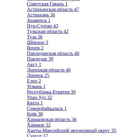
Советская Гавань
1
Астраханская область
47
Астрахань
36
Знаменск
1
Нур-Султан
43
Тульская область
42
Тула
26
Щёкино
3
Венев
2
Павлодарская область
40
Павлодар
39
Аксу
1
Липецкая область
40
Липецк
25
Елец
2
Усмань
1
Республика Бурятия
39
Улан-Удэ
32
Кяхта
1
Северобайкальск
1
Київ
38
Харьковская область
36
Харьков
32
Ханты-Мансийский автономный округ
35
Сургут
17