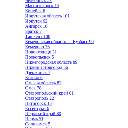
Челябинск
53
Магнитогорск
15
Копейск
6
Иркутская область
101
Иркутск
62
Ангарск
10
Братск
7
Ташкент
100
Кемеровская область — Кузбасс
99
Кемерово
36
Новокузнецк
31
Прокопьевск
5
Нижегородская область
89
Нижний Новгород
56
Дзержинск
7
Кстово
6
Омская область
82
Омск
78
Ставропольский край
81
Ставрополь
22
Пятигорск
15
Ессентуки
6
Пермский край
80
Пермь
51
Соликамск
5