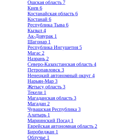
Ошская область
7
Киев
6
Костанайская область
6
Костанай
6
Республика Тыва
6
Кызыл
4
Ак-Довурак
1
Шагонар
1
Республика Ингушетия
5
Магас
2
Назрань
2
Северо-Казахстанская область
4
Петропавловск
3
Ненецкий автономный округ
4
Нарьян-Мар
3
Жетысу область
3
Текели
1
Магаданская область
3
Магадан
2
Чувашская Республика
3
Алатырь
1
Мариинский Посад
1
Еврейская автономная область
2
Биробиджан
1
Облучье
1