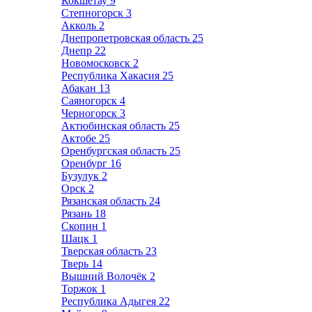
Кокшетау
9
Степногорск
3
Акколь
2
Днепропетровская область
25
Днепр
22
Новомосковск
2
Республика Хакасия
25
Абакан
13
Саяногорск
4
Черногорск
3
Актюбинская область
25
Актобе
25
Оренбургская область
25
Оренбург
16
Бузулук
2
Орск
2
Рязанская область
24
Рязань
18
Скопин
1
Шацк
1
Тверская область
23
Тверь
14
Вышний Волочёк
2
Торжок
1
Республика Адыгея
22