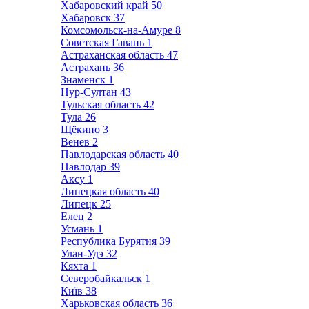
Хабаровский край
50
Хабаровск
37
Комсомольск-на-Амуре
8
Советская Гавань
1
Астраханская область
47
Астрахань
36
Знаменск
1
Нур-Султан
43
Тульская область
42
Тула
26
Щёкино
3
Венев
2
Павлодарская область
40
Павлодар
39
Аксу
1
Липецкая область
40
Липецк
25
Елец
2
Усмань
1
Республика Бурятия
39
Улан-Удэ
32
Кяхта
1
Северобайкальск
1
Київ
38
Харьковская область
36