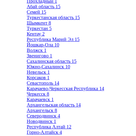
Прохладный
1
Абай область
15
Семей
15
Туркестанская область
15
Шымкент
8
Туркестан
5
Кентау
2
Республика Марий Эл
15
Йошкар-Ола
10
Волжск
1
Звенигово
1
Сахалинская область
15
Южно-Сахалинск
10
Невельск
1
Корсаков
1
Севастополь
14
Карачаево-Черкесская Республика
14
Черкесск
8
Карачаевск
1
Архангельская область
14
Архангельск
8
Северодвинск
4
Новодвинск
1
Республика Алтай
12
Горно-Алтайск
4