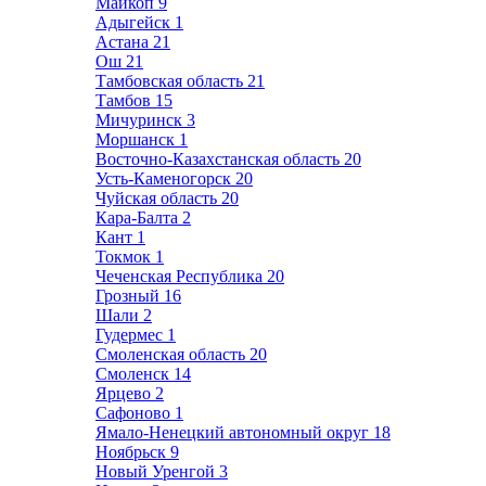
Майкоп
9
Адыгейск
1
Астана
21
Ош
21
Тамбовская область
21
Тамбов
15
Мичуринск
3
Моршанск
1
Восточно-Казахстанская область
20
Усть-Каменогорск
20
Чуйская область
20
Кара-Балта
2
Кант
1
Токмок
1
Чеченская Республика
20
Грозный
16
Шали
2
Гудермес
1
Смоленская область
20
Смоленск
14
Ярцево
2
Сафоново
1
Ямало-Ненецкий автономный округ
18
Ноябрьск
9
Новый Уренгой
3