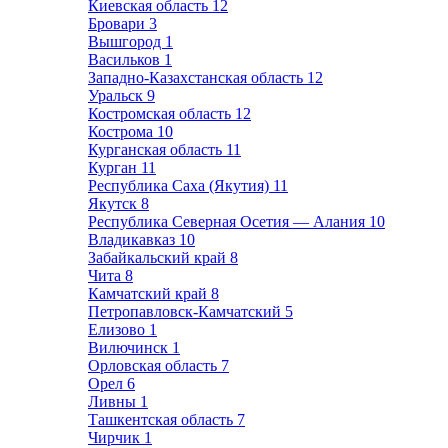
Киевская область
12
Бровари
3
Вышгород
1
Васильков
1
Западно-Казахстанская область
12
Уральск
9
Костромская область
12
Кострома
10
Курганская область
11
Курган
11
Республика Саха (Якутия)
11
Якутск
8
Республика Северная Осетия — Алания
10
Владикавказ
10
Забайкальский край
8
Чита
8
Камчатский край
8
Петропавловск-Камчатский
5
Елизово
1
Вилючинск
1
Орловская область
7
Орел
6
Ливны
1
Ташкентская область
7
Чирчик
1