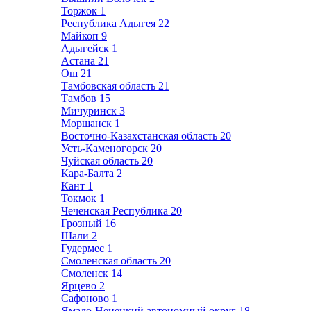
Торжок
1
Республика Адыгея
22
Майкоп
9
Адыгейск
1
Астана
21
Ош
21
Тамбовская область
21
Тамбов
15
Мичуринск
3
Моршанск
1
Восточно-Казахстанская область
20
Усть-Каменогорск
20
Чуйская область
20
Кара-Балта
2
Кант
1
Токмок
1
Чеченская Республика
20
Грозный
16
Шали
2
Гудермес
1
Смоленская область
20
Смоленск
14
Ярцево
2
Сафоново
1
Ямало-Ненецкий автономный округ
18