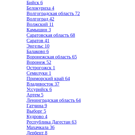
Бийск
6
Белокуриха
4
Волгоградская область
72
Волгоград
42
Волжский
11
Камышин
3
Саратовская область
68
Саратов
41
Энгельс
10
Балаково
6
Воронежская область
65
Воронеж
52
Острогожск
1
Семилуки
1
Приморский край
64
Владивосток
37
Уссурийск
6
Артем
5
Ленинградская область
64
Гатчина
9
Выборг
5
Кудрово
4
Республика Дагестан
63
Махачкала
36
Дербент
8