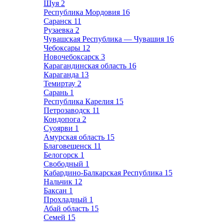
Шуя
2
Республика Мордовия
16
Саранск
11
Рузаевка
2
Чувашская Республика — Чувашия
16
Чебоксары
12
Новочебоксарск
3
Карагандинская область
16
Караганда
13
Темиртау
2
Сарань
1
Республика Карелия
15
Петрозаводск
11
Кондопога
2
Суоярви
1
Амурская область
15
Благовещенск
11
Белогорск
1
Свободный
1
Кабардино-Балкарская Республика
15
Нальчик
12
Баксан
1
Прохладный
1
Абай область
15
Семей
15