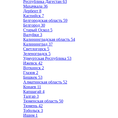
Республика Дагестан
63
Махачкала
36
Дербент
8
Каспийск
7
Белгородская область
59
Белгород
30
Старый Оскол
5
Валуйки
3
Калининградская область
54
Калининград
37
Светлогорск
5
Зеленоградск
5
Удмуртская Республика
53
Ижевск
42
Воткинск
2
Глазов
2
Бишкек
53
Алматинская область
52
Конаев
11
Капшагай
4
Талгар
3
Тюменская область
50
Тюмень
42
Тобольск
3
Ишим
1