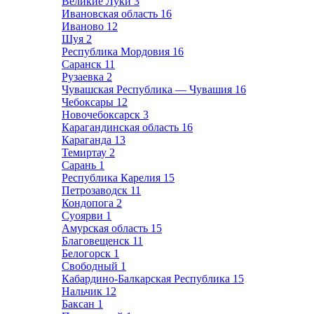
Великие Луки
3
Ивановская область
16
Иваново
12
Шуя
2
Республика Мордовия
16
Саранск
11
Рузаевка
2
Чувашская Республика — Чувашия
16
Чебоксары
12
Новочебоксарск
3
Карагандинская область
16
Караганда
13
Темиртау
2
Сарань
1
Республика Карелия
15
Петрозаводск
11
Кондопога
2
Суоярви
1
Амурская область
15
Благовещенск
11
Белогорск
1
Свободный
1
Кабардино-Балкарская Республика
15
Нальчик
12
Баксан
1