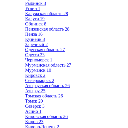
Рыбинск
3
Углич
1
Калужская область
28
Калуга
19
Обнинск
8
Пензенская область
28
Пенза
16
Кузнецк
3
Заречный
2
Одесская область
27
Одесса
23
Черноморск
1
Мурманская область
27
Мурманск
10
Кировск
2
Североморск
2
Атырауская область
26
Атырау
25
Томская область
26
Томск
20
Северск
3
Асино
1
Кировская область
26
Киров
23
Кирово-Чепецк
2