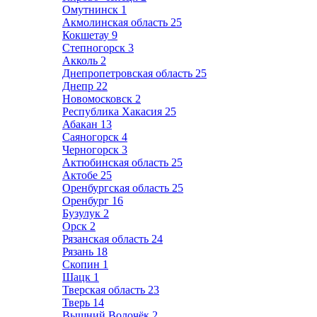
Омутнинск
1
Акмолинская область
25
Кокшетау
9
Степногорск
3
Акколь
2
Днепропетровская область
25
Днепр
22
Новомосковск
2
Республика Хакасия
25
Абакан
13
Саяногорск
4
Черногорск
3
Актюбинская область
25
Актобе
25
Оренбургская область
25
Оренбург
16
Бузулук
2
Орск
2
Рязанская область
24
Рязань
18
Скопин
1
Шацк
1
Тверская область
23
Тверь
14
Вышний Волочёк
2