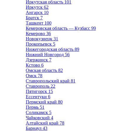
Иркутская область
101
Иркутск
62
Ангарск
10
Братск
7
Ташкент
100
Кемеровская область — Кузбасс
99
Кемерово
36
Новокузнецк
31
Прокопьевск
5
Нижегородская область
89
Нижний Новгород
56
Дзержинск
7
Кстово
6
Омская область
82
Омск
78
Ставропольский край
81
Ставрополь
22
Пятигорск
15
Ессентуки
6
Пермский край
80
Пермь
51
Соликамск
5
Чайковский
4
Алтайский край
78
Барнаул
43