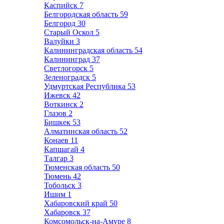
Каспийск
7
Белгородская область
59
Белгород
30
Старый Оскол
5
Валуйки
3
Калининградская область
54
Калининград
37
Светлогорск
5
Зеленоградск
5
Удмуртская Республика
53
Ижевск
42
Воткинск
2
Глазов
2
Бишкек
53
Алматинская область
52
Конаев
11
Капшагай
4
Талгар
3
Тюменская область
50
Тюмень
42
Тобольск
3
Ишим
1
Хабаровский край
50
Хабаровск
37
Комсомольск-на-Амуре
8