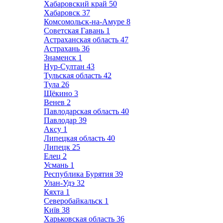
Хабаровский край
50
Хабаровск
37
Комсомольск-на-Амуре
8
Советская Гавань
1
Астраханская область
47
Астрахань
36
Знаменск
1
Нур-Султан
43
Тульская область
42
Тула
26
Щёкино
3
Венев
2
Павлодарская область
40
Павлодар
39
Аксу
1
Липецкая область
40
Липецк
25
Елец
2
Усмань
1
Республика Бурятия
39
Улан-Удэ
32
Кяхта
1
Северобайкальск
1
Київ
38
Харьковская область
36