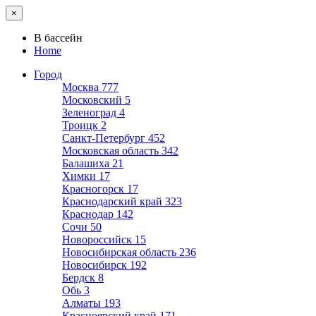
×
В бассейн
Home
Город
Москва
777
Московский
5
Зеленоград
4
Троицк
2
Санкт-Петербург
452
Московская область
342
Балашиха
21
Химки
17
Красногорск
17
Краснодарский край
323
Краснодар
142
Сочи
50
Новороссийск
15
Новосибирская область
236
Новосибирск
192
Бердск
8
Обь
3
Алматы
193
Красноярский край
171