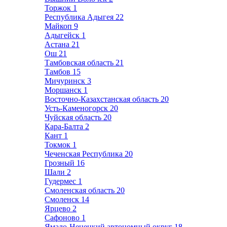
Торжок
1
Республика Адыгея
22
Майкоп
9
Адыгейск
1
Астана
21
Ош
21
Тамбовская область
21
Тамбов
15
Мичуринск
3
Моршанск
1
Восточно-Казахстанская область
20
Усть-Каменогорск
20
Чуйская область
20
Кара-Балта
2
Кант
1
Токмок
1
Чеченская Республика
20
Грозный
16
Шали
2
Гудермес
1
Смоленская область
20
Смоленск
14
Ярцево
2
Сафоново
1
Ямало-Ненецкий автономный округ
18