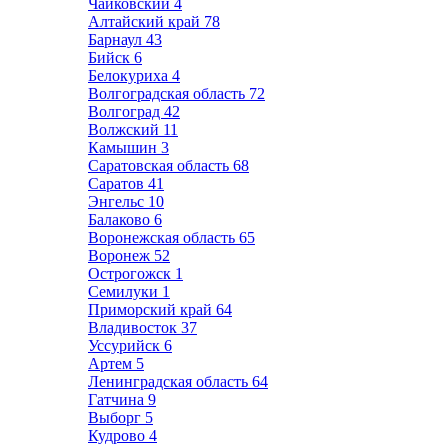
Чайковский
4
Алтайский край
78
Барнаул
43
Бийск
6
Белокуриха
4
Волгоградская область
72
Волгоград
42
Волжский
11
Камышин
3
Саратовская область
68
Саратов
41
Энгельс
10
Балаково
6
Воронежская область
65
Воронеж
52
Острогожск
1
Семилуки
1
Приморский край
64
Владивосток
37
Уссурийск
6
Артем
5
Ленинградская область
64
Гатчина
9
Выборг
5
Кудрово
4