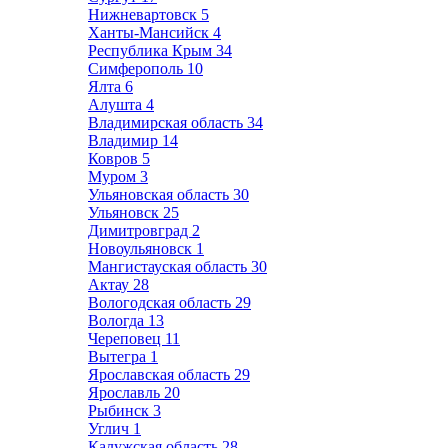
Нижневартовск
5
Ханты-Мансийск
4
Республика Крым
34
Симферополь
10
Ялта
6
Алушта
4
Владимирская область
34
Владимир
14
Ковров
5
Муром
3
Ульяновская область
30
Ульяновск
25
Димитровград
2
Новоульяновск
1
Мангистауская область
30
Актау
28
Вологодская область
29
Вологда
13
Череповец
11
Вытегра
1
Ярославская область
29
Ярославль
20
Рыбинск
3
Углич
1
Калужская область
28