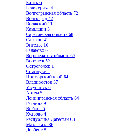
Бийск
6
Белокуриха
4
Волгоградская область
72
Волгоград
42
Волжский
11
Камышин
3
Саратовская область
68
Саратов
41
Энгельс
10
Балаково
6
Воронежская область
65
Воронеж
52
Острогожск
1
Семилуки
1
Приморский край
64
Владивосток
37
Уссурийск
6
Артем
5
Ленинградская область
64
Гатчина
9
Выборг
5
Кудрово
4
Республика Дагестан
63
Махачкала
36
Дербент
8