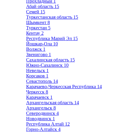
Прохладный
1
Абай область
15
Семей
15
Туркестанская область
15
Шымкент
8
Туркестан
5
Кентау
2
Республика Марий Эл
15
Йошкар-Ола
10
Волжск
1
Звенигово
1
Сахалинская область
15
Южно-Сахалинск
10
Невельск
1
Корсаков
1
Севастополь
14
Карачаево-Черкесская Республика
14
Черкесск
8
Карачаевск
1
Архангельская область
14
Архангельск
8
Северодвинск
4
Новодвинск
1
Республика Алтай
12
Горно-Алтайск
4