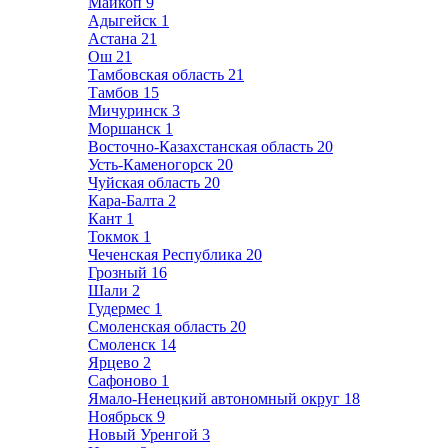
Майкоп
9
Адыгейск
1
Астана
21
Ош
21
Тамбовская область
21
Тамбов
15
Мичуринск
3
Моршанск
1
Восточно-Казахстанская область
20
Усть-Каменогорск
20
Чуйская область
20
Кара-Балта
2
Кант
1
Токмок
1
Чеченская Республика
20
Грозный
16
Шали
2
Гудермес
1
Смоленская область
20
Смоленск
14
Ярцево
2
Сафоново
1
Ямало-Ненецкий автономный округ
18
Ноябрьск
9
Новый Уренгой
3