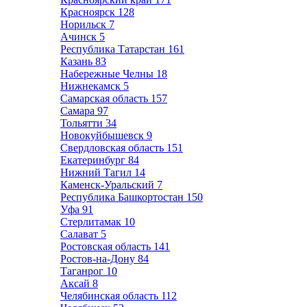
Красноярск
128
Норильск
7
Ачинск
5
Республика Татарстан
161
Казань
83
Набережные Челны
18
Нижнекамск
5
Самарская область
157
Самара
97
Тольятти
34
Новокуйбышевск
9
Свердловская область
151
Екатеринбург
84
Нижний Тагил
14
Каменск-Уральский
7
Республика Башкортостан
150
Уфа
91
Стерлитамак
10
Салават
5
Ростовская область
141
Ростов-на-Дону
84
Таганрог
10
Аксай
8
Челябинская область
112