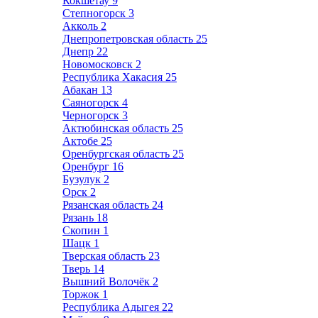
Кокшетау
9
Степногорск
3
Акколь
2
Днепропетровская область
25
Днепр
22
Новомосковск
2
Республика Хакасия
25
Абакан
13
Саяногорск
4
Черногорск
3
Актюбинская область
25
Актобе
25
Оренбургская область
25
Оренбург
16
Бузулук
2
Орск
2
Рязанская область
24
Рязань
18
Скопин
1
Шацк
1
Тверская область
23
Тверь
14
Вышний Волочёк
2
Торжок
1
Республика Адыгея
22