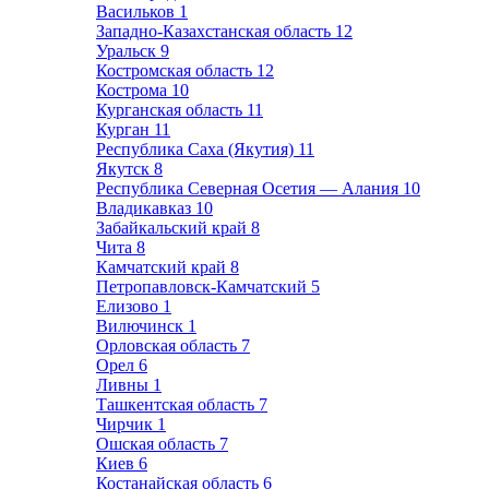
Васильков
1
Западно-Казахстанская область
12
Уральск
9
Костромская область
12
Кострома
10
Курганская область
11
Курган
11
Республика Саха (Якутия)
11
Якутск
8
Республика Северная Осетия — Алания
10
Владикавказ
10
Забайкальский край
8
Чита
8
Камчатский край
8
Петропавловск-Камчатский
5
Елизово
1
Вилючинск
1
Орловская область
7
Орел
6
Ливны
1
Ташкентская область
7
Чирчик
1
Ошская область
7
Киев
6
Костанайская область
6