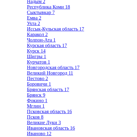
Надым
2
Республика Коми
18
Сыктывкар
7
Емва
2
Ухта
2
Иссык-Кульская область
17
Каракол
2
Чолпон-Ата
1
Курская область
17
Курск
14
Щигры
1
Курчатов
1
Новгородская область
17
Великий Новгород
11
Пестово
2
Боровичи
1
Брянская область
17
Брянск
9
Фокино
1
Мглин
1
Псковская область
16
Псков
8
Великие Луки
3
Ивановская область
16
Иваново
12