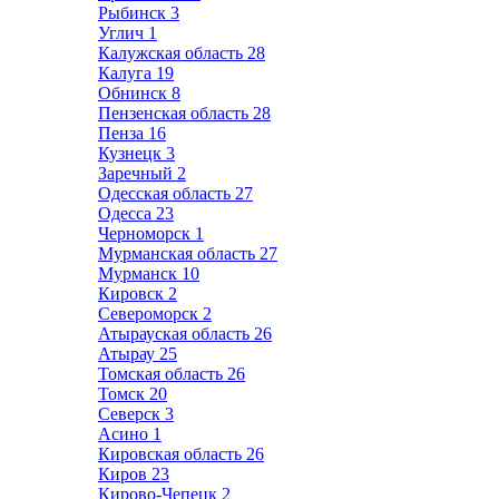
Рыбинск
3
Углич
1
Калужская область
28
Калуга
19
Обнинск
8
Пензенская область
28
Пенза
16
Кузнецк
3
Заречный
2
Одесская область
27
Одесса
23
Черноморск
1
Мурманская область
27
Мурманск
10
Кировск
2
Североморск
2
Атырауская область
26
Атырау
25
Томская область
26
Томск
20
Северск
3
Асино
1
Кировская область
26
Киров
23
Кирово-Чепецк
2