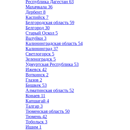
Республика Дагестан
63
Махачкала
36
Дербент
8
Каспийск
7
Белгородская область
59
Белгород
30
Старый Оскол
5
Валуйки
3
Калининградская область
54
Калининград
37
Светлогорск
5
Зеленоградск
5
Удмуртская Республика
53
Ижевск
42
Воткинск
2
Глазов
2
Бишкек
53
Алматинская область
52
Конаев
11
Капшагай
4
Талгар
3
Тюменская область
50
Тюмень
42
Тобольск
3
Ишим
1