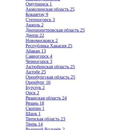
Омутнинск
1
Акмолинская область
25
Кокшетау
9
Степногорск
3
Акколь
2
Днепропетровская область
25
Днепр
22
Новомосковск
2
Республика Хакасия
25
Абакан
13
Саяногорск
4
Черногорск
3
Актюбинская область
25
Актобе
25
Оренбургская область
25
Оренбург
16
Бузулук
2
Орск
2
Рязанская область
24
Рязань
18
Скопин
1
Шацк
1
Тверская область
23
Тверь
14
Вышний Волочёк
2