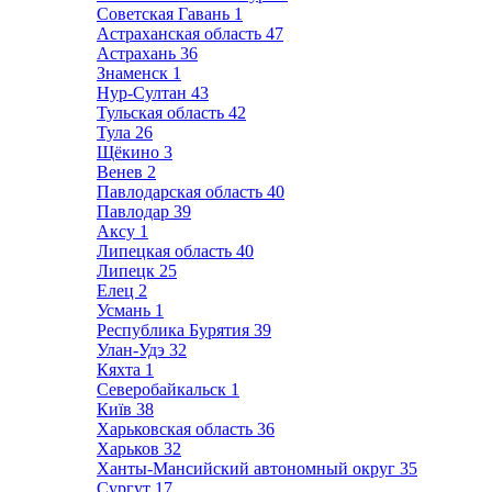
Советская Гавань
1
Астраханская область
47
Астрахань
36
Знаменск
1
Нур-Султан
43
Тульская область
42
Тула
26
Щёкино
3
Венев
2
Павлодарская область
40
Павлодар
39
Аксу
1
Липецкая область
40
Липецк
25
Елец
2
Усмань
1
Республика Бурятия
39
Улан-Удэ
32
Кяхта
1
Северобайкальск
1
Київ
38
Харьковская область
36
Харьков
32
Ханты-Мансийский автономный округ
35
Сургут
17