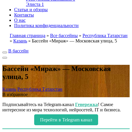
Элиста
1
Статьи и обзоры
Контакты
О нас
Политика конфиденциальности
Главная страница
»
Все бассейны
»
Республика Татарстан
»
Казань
»
Бассейн «Мираж» — Московская улица, 5
В бассейн
Бассейн «Мираж» — Московская
улица, 5
Казань
Республика Татарстан
В избранное
Подписывайтесь на Telegram-канал
Генережка
! Самое
интересное из мира технологий, нейросетей, IT и бизнеса.
Перейти в Telegram канал