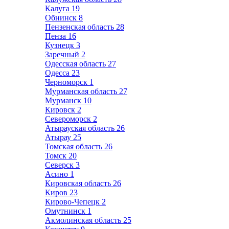
Калуга
19
Обнинск
8
Пензенская область
28
Пенза
16
Кузнецк
3
Заречный
2
Одесская область
27
Одесса
23
Черноморск
1
Мурманская область
27
Мурманск
10
Кировск
2
Североморск
2
Атырауская область
26
Атырау
25
Томская область
26
Томск
20
Северск
3
Асино
1
Кировская область
26
Киров
23
Кирово-Чепецк
2
Омутнинск
1
Акмолинская область
25