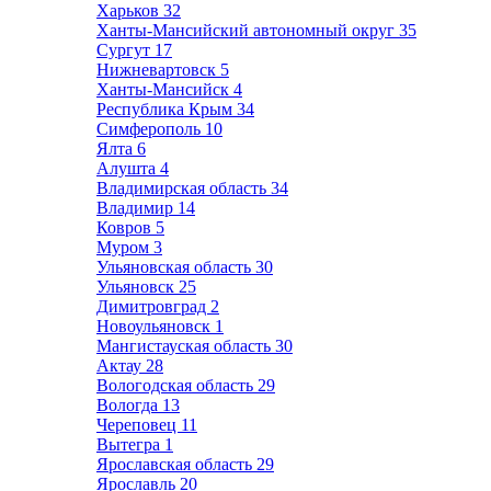
Харьков
32
Ханты-Мансийский автономный округ
35
Сургут
17
Нижневартовск
5
Ханты-Мансийск
4
Республика Крым
34
Симферополь
10
Ялта
6
Алушта
4
Владимирская область
34
Владимир
14
Ковров
5
Муром
3
Ульяновская область
30
Ульяновск
25
Димитровград
2
Новоульяновск
1
Мангистауская область
30
Актау
28
Вологодская область
29
Вологда
13
Череповец
11
Вытегра
1
Ярославская область
29
Ярославль
20