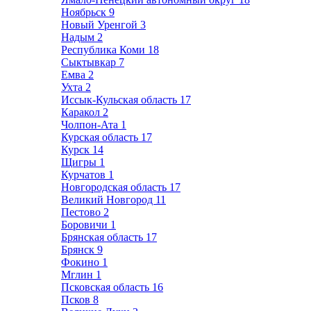
Ноябрьск
9
Новый Уренгой
3
Надым
2
Республика Коми
18
Сыктывкар
7
Емва
2
Ухта
2
Иссык-Кульская область
17
Каракол
2
Чолпон-Ата
1
Курская область
17
Курск
14
Щигры
1
Курчатов
1
Новгородская область
17
Великий Новгород
11
Пестово
2
Боровичи
1
Брянская область
17
Брянск
9
Фокино
1
Мглин
1
Псковская область
16
Псков
8