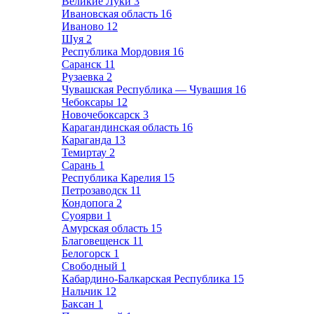
Великие Луки
3
Ивановская область
16
Иваново
12
Шуя
2
Республика Мордовия
16
Саранск
11
Рузаевка
2
Чувашская Республика — Чувашия
16
Чебоксары
12
Новочебоксарск
3
Карагандинская область
16
Караганда
13
Темиртау
2
Сарань
1
Республика Карелия
15
Петрозаводск
11
Кондопога
2
Суоярви
1
Амурская область
15
Благовещенск
11
Белогорск
1
Свободный
1
Кабардино-Балкарская Республика
15
Нальчик
12
Баксан
1