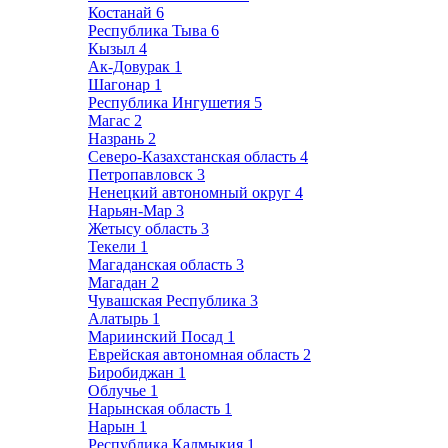
Костанай
6
Республика Тыва
6
Кызыл
4
Ак-Довурак
1
Шагонар
1
Республика Ингушетия
5
Магас
2
Назрань
2
Северо-Казахстанская область
4
Петропавловск
3
Ненецкий автономный округ
4
Нарьян-Мар
3
Жетысу область
3
Текели
1
Магаданская область
3
Магадан
2
Чувашская Республика
3
Алатырь
1
Мариинский Посад
1
Еврейская автономная область
2
Биробиджан
1
Облучье
1
Нарынская область
1
Нарын
1
Республика Калмыкия
1