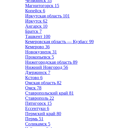
Челябинск
53
Магнитогорск
15
Копейск
6
Иркутская область
101
Иркутск
62
Ангарск
10
Братск
7
Ташкент
100
Кемеровская область — Кузбасс
99
Кемерово
36
Новокузнецк
31
Прокопьевск
5
Нижегородская область
89
Нижний Новгород
56
Дзержинск
7
Кстово
6
Омская область
82
Омск
78
Ставропольский край
81
Ставрополь
22
Пятигорск
15
Ессентуки
6
Пермский край
80
Пермь
51
Соликамск
5