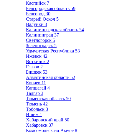
Каспийск
7
Белгородская область
59
Белгород
30
Старый Оскол
5
Валуйки
3
Калининградская область
54
Калининград
37
Светлогорск
5
Зеленоградск
5
Удмуртская Республика
53
Ижевск
42
Воткинск
2
Глазов
2
Бишкек
53
Алматинская область
52
Конаев
11
Капшагай
4
Талгар
3
Тюменская область
50
Тюмень
42
Тобольск
3
Ишим
1
Хабаровский край
50
Хабаровск
37
Комсомольск-на-Амуре
8