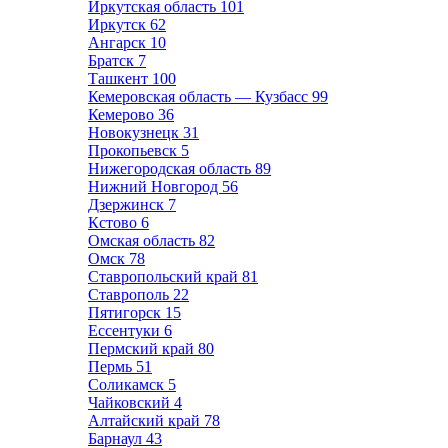
Иркутская область
101
Иркутск
62
Ангарск
10
Братск
7
Ташкент
100
Кемеровская область — Кузбасс
99
Кемерово
36
Новокузнецк
31
Прокопьевск
5
Нижегородская область
89
Нижний Новгород
56
Дзержинск
7
Кстово
6
Омская область
82
Омск
78
Ставропольский край
81
Ставрополь
22
Пятигорск
15
Ессентуки
6
Пермский край
80
Пермь
51
Соликамск
5
Чайковский
4
Алтайский край
78
Барнаул
43