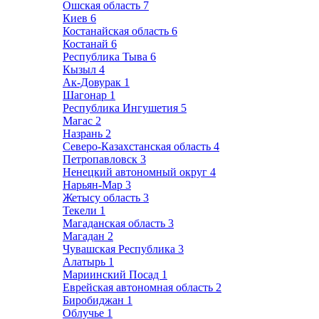
Ошская область
7
Киев
6
Костанайская область
6
Костанай
6
Республика Тыва
6
Кызыл
4
Ак-Довурак
1
Шагонар
1
Республика Ингушетия
5
Магас
2
Назрань
2
Северо-Казахстанская область
4
Петропавловск
3
Ненецкий автономный округ
4
Нарьян-Мар
3
Жетысу область
3
Текели
1
Магаданская область
3
Магадан
2
Чувашская Республика
3
Алатырь
1
Мариинский Посад
1
Еврейская автономная область
2
Биробиджан
1
Облучье
1