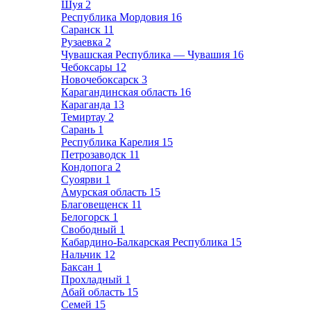
Шуя
2
Республика Мордовия
16
Саранск
11
Рузаевка
2
Чувашская Республика — Чувашия
16
Чебоксары
12
Новочебоксарск
3
Карагандинская область
16
Караганда
13
Темиртау
2
Сарань
1
Республика Карелия
15
Петрозаводск
11
Кондопога
2
Суоярви
1
Амурская область
15
Благовещенск
11
Белогорск
1
Свободный
1
Кабардино-Балкарская Республика
15
Нальчик
12
Баксан
1
Прохладный
1
Абай область
15
Семей
15