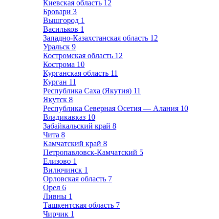
Киевская область
12
Бровари
3
Вышгород
1
Васильков
1
Западно-Казахстанская область
12
Уральск
9
Костромская область
12
Кострома
10
Курганская область
11
Курган
11
Республика Саха (Якутия)
11
Якутск
8
Республика Северная Осетия — Алания
10
Владикавказ
10
Забайкальский край
8
Чита
8
Камчатский край
8
Петропавловск-Камчатский
5
Елизово
1
Вилючинск
1
Орловская область
7
Орел
6
Ливны
1
Ташкентская область
7
Чирчик
1